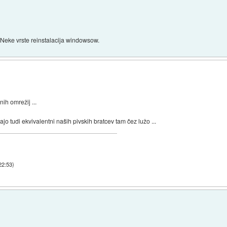
. Neke vrste reinstalacija windowsow.
nih omrežij ...
jo tudi ekvivalentni naših pivskih bratcev tam čez lužo ...
22:53
)