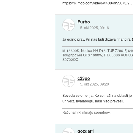
https://m.imdb.com/video/vi4004955673/?...
Furbo
::
5. okt 2025, 09:16
Ja edino prav. Pri nas tudi država financira
i5-13600K, Noctua NH-D15, TUF Z790-F, 
Toughpower GF3 1000W, RTX 5080 AORUS
S2722QC
c23po
::
5. okt 2025, 09:20
Seveda se omenja. Ko so naši na oblasti je 
univerz, hvalabogu, naši niso prevzeli.
Računalniki nimajo spominov.
gozdar1