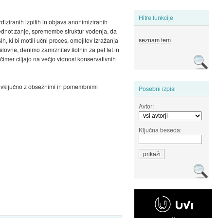
Hitre funkcije
iziranih izpitih in objava anonimiziranih
rednot zanje, spremembe struktur vodenja, da
seznam tem
, ki bi motili učni proces, omejitev izražanja
slovne, denimo zamrznitev šolnin za pet let in
 čimer ciljajo na večjo vidnost konservativnih
ke, vključno z obsežnimi in pomembnimi
Posebni izpisi
Avtor:
Ključna beseda: