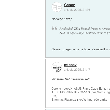
Ganon
::
4. okt 2025, 21:36
Nedolgo nazaj:
Predsednik ZDA Donald Trump je nezadovo
ZDA, in napoveduje zaostritev svojega pr
Če oranžnega norca ne bo nihče ustavil in to
mtosev
::
4. okt 2025, 21:47
Idiotizem. Več nimam kaj rečt.
Core i9 10900X, ASUS Prime X299 Edition 
ASUS ROG Strix RTX 2080 Super, Samsung
Pro,
Enermax Platimax 1700W | moj oče darko 