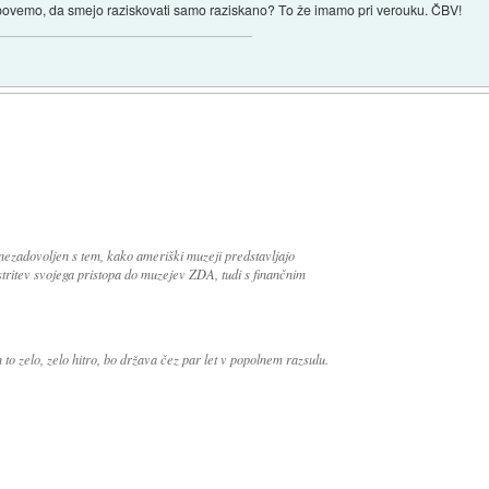
 povemo, da smejo raziskovati samo raziskano? To že imamo pri verouku. ČBV!
zadovoljen s tem, kako ameriški muzeji predstavljajo
ritev svojega pristopa do muzejev ZDA, tudi s finančnim
to zelo, zelo hitro, bo država čez par let v popolnem razsulu.