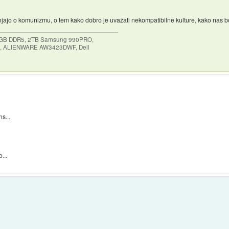
sanjajo o komunizmu, o tem kako dobro je uvažati nekompatibilne kulture, kako nas bo 
64GB DDR5, 2TB Samsung 990PRO,
, ALIENWARE AW3423DWF, Dell
ns...
...