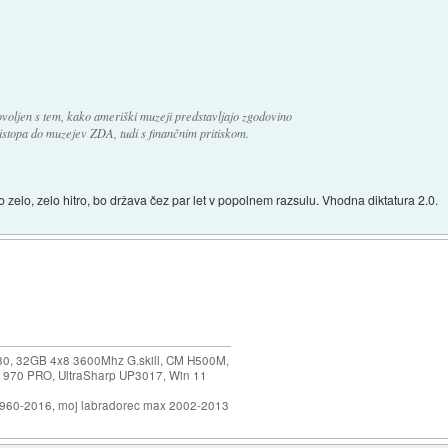
ljen s tem, kako ameriški muzeji predstavljajo zgodovino
istopa do muzejev ZDA, tudi s finančnim pritiskom.
 zelo, zelo hitro, bo država čez par let v popolnem razsulu. Vhodna diktatura 2.0.
30, 32GB 4x8 3600Mhz G.skill, CM H500M,
 970 PRO, UltraSharp UP3017, Win 11
1960-2016, moj labradorec max 2002-2013