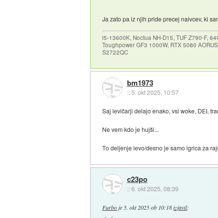
Ja zato pa iz njih pride precej naivcev, ki 
i5-13600K, Noctua NH-D15, TUF Z790-F, 
Toughpower GF3 1000W, RTX 5080 AORUS
S2722QC
bm1973
::
5. okt 2025, 10:57
Saj levičarji delajo enako, vsi woke, DEI, tra
Ne vem kdo je hujši...
To deljenje levo/desno je samo igrica za rajo
c23po
::
6. okt 2025, 08:39
Furbo
je
5. okt 2025 ob 10:18
izjavil
: