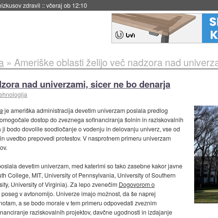
naslednji dve leti
::
včeraj ob 11:37
a
»
Ameriške oblasti želijo več nadzora nad univerza
dzora nad univerzami, sicer ne bo denarja
tehnologija
la
je ameriška administracija devetim univerzam poslala predlog
i omogočale dostop do zveznega sofinanciranja šolnin in raziskovalnih
a ji bodo dovolile soodločanje o vodenju in delovanju univerz, vse od
 in uvedbo prepovedi protestov. V nasprotnem primeru univerzam
ov.
poslala devetim univerzam, med katerimi so tako zasebne kakor javne
uth College, MIT, University of Pennsylvania, University of Southern
sity, University of Virginia). Za lepo zvenečim
Dogovorom o
 poseg v avtonomijo. Univerze imajo možnost, da še naprej
dnotam, a se bodo morale v tem primeru odpovedati zveznim
nanciranje raziskovalnih projektov, davčne ugodnosti in izdajanje