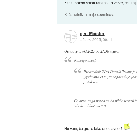
Zakaj potem sploh rabimo univerze, če jim
Računalniki nimajo spominov.
gen Maister
::
5. okt 2025, 00:11
Ganon
je
4. okt 2025 ob 21:36
izjavil
:
Nedolgo nazaj:
Predsednik ZDA Donald Trump je ne
zgodovino ZDA, in napoveduje zaost
pritiskom.
Če oranžnega norca ne bo nihče ustavil in 
Vhodna diktatura 2.0.
Ne vem, če gre to tako enostavno!?