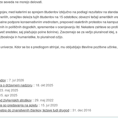
ze seveda ne morejo delovati.
jev, med katerimi so sprejem študentov izključno na podlagi rezultatov na standard
rilih, omejitev deleža tujih študentov na 15 odstotkov, obvezni tečaji ameriških v
cionalne podpore konservativnim vrednotam, prepoved vsakršnih protestov na kampusih
nih in političnih dogodkih, spremembe v ocenjevanju itd. Nekatere zahteve so proti
jveč sredstev, saj plačujejo polne šolnine). Zavzemajo se za večjo pluralnost idej, s
žboslovja in humanistike, to pluralnost ožijo.
e univerze. Kdor se bo s predlogom strinjal, mu obljubljajo številne pozitivne učin
ndov
::
7. jul 2026
ra o državnem nadzoru
::
18. okt 2025
23. maj 2025
15. apr 2025
od življenjskih stroškov
::
29. maj 2022
če so predavanja na spletu
::
15. jul 2020
ostop do znanstvenih člankov, težave tudi drugod
::
31. dec 2016