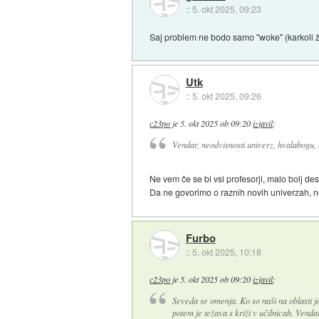
::
5. okt 2025, 09:23
Saj problem ne bodo samo "woke" (karkoli že
Utk
::
5. okt 2025, 09:26
c23po
je
5. okt 2025 ob 09:20
izjavil
:
Vendar, neodvisnosti univerz, hvalabogu, n
Ne vem če se bi vsi profesorji, malo bolj desn
Da ne govorimo o raznih novih univerzah, n
Furbo
::
5. okt 2025, 10:18
c23po
je
5. okt 2025 ob 09:20
izjavil
:
Seveda se omenja. Ko so naši na oblasti 
potem je težava s križi v učilnicah. Venda