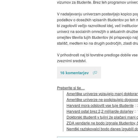
vizumov za študente. Brez teh programov univer
V nadaljevanju univerzam postavljajo kopico pogo
podatkov o dosežkih vpisanih študentov po teh me
bi zagotovili večjo raznolikost idej, več institu
univerz na socialnih omrežjih o aktualnih družbe
omejitev števila tujih študentov (ki prispevajo na
stališč, medtem ko na drugih področjih, zlasti dru
V prihodnosti naj bi tovrstne predloge dobile vs
zveznimi sredstvi.
16 komentarjev
Preberite si še…
Ameriške univerze vpisujejo manj doktora
Ameriške univerze ne podpisujejo dogovo
Harvard mora odsloviti vse tuje študente
::
Harvard ostal brez 2,2 milijarde dolarjev
::
Doktorski študenti v tujini že plačani manj 
ZDA vendarle ne bodo izgnale študentov, 
Nemški raziskovalci bodo danes izgubili d