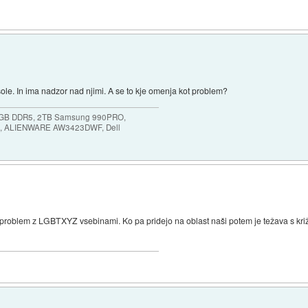
 šole. In ima nadzor nad njimi. A se to kje omenja kot problem?
64GB DDR5, 2TB Samsung 990PRO,
, ALIENWARE AW3423DWF, Dell
problem z LGBTXYZ vsebinami. Ko pa pridejo na oblast naši potem je težava s križi