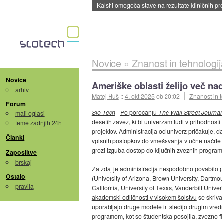
Sandisk že prodal več kot polovico SSD-jev za 
Novice
»
Znanost in tehnologij
Novice
Ameriške oblasti želijo več na
arhiv
Matej Huš
::
4. okt 2025
ob 20:02
Znanost in 
Forum
Slo-Tech
-
Po poročanju
The Wall Street Journa
mali oglasi
desetih zavez, ki bi univerzam tudi v prihodnost
teme zadnjih 24h
projektov. Administracija od univerz pričakuje, d
Članki
vpisnih postopkov do vmešavanja v učne načrte
grozi izguba dostop do ključnih zveznih program
Zaposlitve
brskaj
Za zdaj je administracija nespodobno povabilo 
Ostalo
(University of Arizona, Brown University, Dartmo
pravila
California, University of Texas, Vanderbilt Univer
akademski odličnosti v visokem šolstvu
se skriva
uporabljajo druge modele in sledijo drugim vre
programom, kot so študentska posojila, zvezno fi