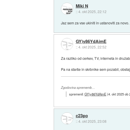
Miki N
::
4. okt 2025, 22:12
Jaz sem za vse ukiniti in ustanoviti za novo
GY)y86YdAimE
::
4. okt 2025, 22:52
Za razliko od cerkev, TV, interneta in družab
Pa na starše in skrbnike sem pozabil, obstaja
Zgodovina sprememb…
spremenil:
GY)y86YdAimE
(
4. okt 2025 ob 
c23po
::
4. okt 2025, 23:08