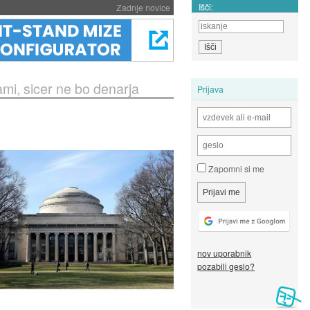
Išči:
Zadnje novice
mi, sicer ne bo denarja
Prijava
Zapomni si me
nov uporabnik
pozabili geslo?