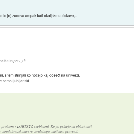
 to je) zadeva ampak tudi okoljske raziskave,..
aši niso prevzeli.
i, s tem strinjali ko hočejo kaj dosečt na univerzi.
e samo ljubljanski.
je problem z LGBTXYZ vsebinami. Ko pa pridejo na oblast naši
r, neodvisnosti univerz, hvalabogu, naši niso prevzeli.