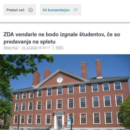
54 komentarjev
Preberi več
ZDA vendarle ne bodo izgnale študentov, če so
predavanja na spletu
Matej Huš
::
15. jul 2020
ob 20:17
NWO