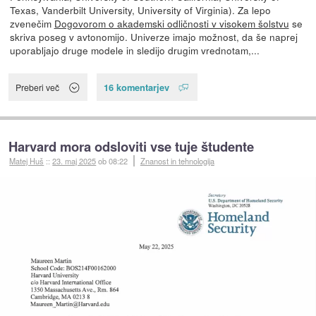
Texas, Vanderbilt University, University of Virginia). Za lepo
zvenečim
Dogovorom o akademski odličnosti v visokem šolstvu
se
skriva poseg v avtonomijo. Univerze imajo možnost, da še naprej
uporabljajo druge modele in sledijo drugim vrednotam,...
16 komentarjev
Preberi več
Harvard mora odsloviti vse tuje študente
Matej Huš
::
23. maj 2025
ob 08:22
Znanost in tehnologija