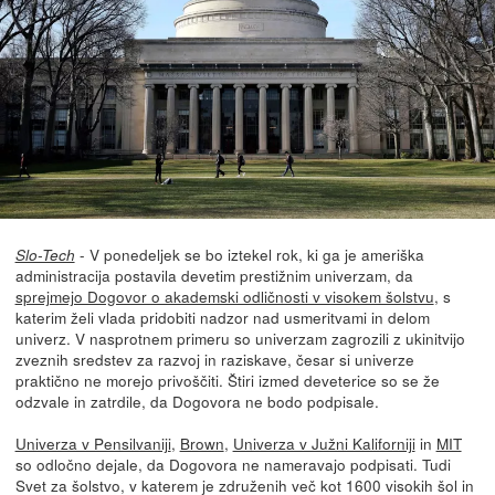
- V ponedeljek se bo iztekel rok, ki ga je ameriška
Slo-Tech
administracija postavila devetim prestižnim univerzam, da
sprejmejo Dogovor o akademski odličnosti v visokem šolstvu
, s
katerim želi vlada pridobiti nadzor nad usmeritvami in delom
univerz. V nasprotnem primeru so univerzam zagrozili z ukinitvijo
zveznih sredstev za razvoj in raziskave, česar si univerze
praktično ne morejo privoščiti. Štiri izmed deveterice so se že
odzvale in zatrdile, da Dogovora ne bodo podpisale.
Univerza v Pensilvaniji
,
Brown
,
Univerza v Južni Kaliforniji
in
MIT
so odločno dejale, da Dogovora ne nameravajo podpisati. Tudi
Svet za šolstvo, v katerem je združenih več kot 1600 visokih šol in