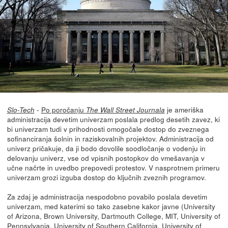
-
Po poročanju
je ameriška
Slo-Tech
The Wall Street Journala
administracija devetim univerzam poslala predlog desetih zavez, ki
bi univerzam tudi v prihodnosti omogočale dostop do zveznega
sofinanciranja šolnin in raziskovalnih projektov. Administracija od
univerz pričakuje, da ji bodo dovolile soodločanje o vodenju in
delovanju univerz, vse od vpisnih postopkov do vmešavanja v
učne načrte in uvedbo prepovedi protestov. V nasprotnem primeru
univerzam grozi izguba dostop do ključnih zveznih programov.
Za zdaj je administracija nespodobno povabilo poslala devetim
univerzam, med katerimi so tako zasebne kakor javne (University
of Arizona, Brown University, Dartmouth College, MIT, University of
Pennsylvania, University of Southern California, University of