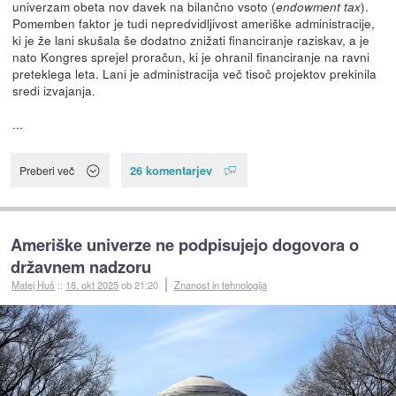
univerzam obeta nov davek na bilančno vsoto (
).
endowment tax
Pomemben faktor je tudi nepredvidljivost ameriške administracije,
ki je že lani skušala še dodatno znižati financiranje raziskav, a je
nato Kongres sprejel proračun, ki je ohranil financiranje na ravni
preteklega leta. Lani je administracija več tisoč projektov prekinila
sredi izvajanja.
...
26 komentarjev
Preberi več
Ameriške univerze ne podpisujejo dogovora o
državnem nadzoru
Matej Huš
::
18. okt 2025
ob 21:20
Znanost in tehnologija