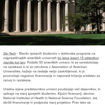
- Število vpisanih študentov v doktorske programe na
Slo-Tech
najprestižnejših ameriških univerzah
bo letos jeseni 15 odstotkov
manjše kot lani
. Podatki 55 ameriških univerz, ki se osredotočajo
na raziskave in ki so združene v Association of American
Universities, kažejo na čedalje večjo zaskrbljenost, ki jo
povzročajo negotovo financiranje in napovedi krčenja sredstev za
razvoj in raziskave.
Uradne izjave predstavnikov univerz poudarjajo več dejavnikov, ki
vplivajo na manj sprejetih študentov. Ključni financerji, denimo
National Institutes of Health in National Science Foundation, sta
skrčili financiranje in podpirata manj projektov. Prav tako se