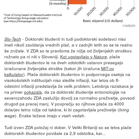
- Doktorski študenti in tudi podoktorski sodelavci niso
Slo-Tech
imeli nikoli zavidanja vrednih plač, a v zadnjih letih so se te realno
še znižale. V ZDA so te praviloma že nižje od življenjskih stroškov,
rožnato pa ni niti v Sloveniji.
Kot ugotavljajo v
, plače
Nature
doktorskih študentov le na dveh odstotkih ustanov presegajo
izračunane življenjske stroške (kakor jih izračuna
MIT-ov
kalkulator
). Plače doktorskih študentov in podpornega osebja na
visokošolskih inštitucijah niso sledile inflaciji, kar letos ob 8-
odstotni inflaciji predstavlja že velik problem. Letošnja raziskava je
na primer
pokazala
, da za doktorski študentje entomologije na
severozahodu ZDA zaslužijo dovolj za normalno preživetje, povsod
drugod pa precej manj. V povprečju so njihove plače za 4000
dolarjev letno nižje od takšne, ki bi zagotavljala preživetje (
living
). Enake težave imajo v vseh vedah.
wage
Tudi izven ZDA položaj ni dober. V Veliki Britaniji so se letos plače
doktorskih študentov povišale za 2,9 odstotka, kar...