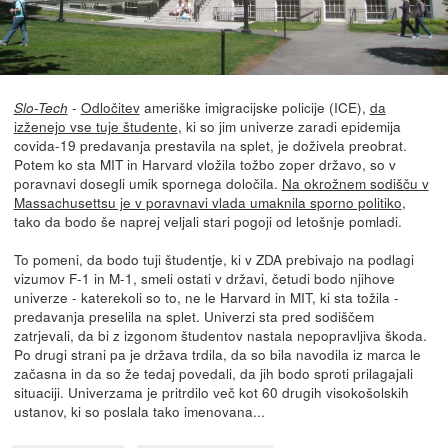
-
Odločitev
ameriške imigracijske policije (ICE),
da
Slo-Tech
izženejo vse tuje študente
, ki so jim univerze zaradi epidemija
covida-19 predavanja prestavila na splet, je doživela preobrat.
Potem ko sta MIT in Harvard vložila tožbo zoper državo, so v
poravnavi dosegli umik spornega določila.
Na okrožnem sodišču v
Massachusettsu je v poravnavi vlada umaknila sporno politiko
,
tako da bodo še naprej veljali stari pogoji od letošnje pomladi.
To pomeni, da bodo tuji študentje, ki v ZDA prebivajo na podlagi
vizumov F-1 in M-1, smeli ostati v državi, četudi bodo njihove
univerze - katerekoli so to, ne le Harvard in MIT, ki sta tožila -
predavanja preselila na splet. Univerzi sta pred sodiščem
zatrjevali, da bi z izgonom študentov nastala nepopravljiva škoda.
Po drugi strani pa je država trdila, da so bila navodila iz marca le
začasna in da so že tedaj povedali, da jih bodo sproti prilagajali
situaciji. Univerzama je pritrdilo več kot 60 drugih visokošolskih
ustanov, ki so poslala tako imenovana...