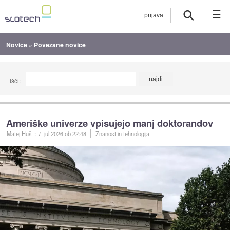
☰
Novice
»
Povezane novice
Išči:
Ameriške univerze vpisujejo manj doktorandov
Matej Huš
::
7. jul 2026
ob 22:48
Znanost in tehnologija