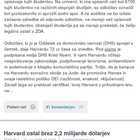
vpisovaje tujih študentov. Na univerzi, ki ima vpisanih več kot 6700
tujih študentov na različnih stopnjah študijah, so odločitev označili
kot protizakonito in sprožili sodni spor. A če sodišče ne bo izdalo
začasne odredbe ali odpravilo odločitve, ne morejo več vpisovati
tujih študentov, obstoječi študentje pa se morajo prešolati, če želijo
legalno ostati v ZDA.
Odločitev, ki jo je Oddelek za domovinsko varnost (DHS) sprejel v
četrtek, daje Harvardu 72 ur časa za izvedbo. Pod
pismo
je
podpisana vodja DHS Kristi Noem. V njem Harvardu očitajo
nespoštovanje zakonodaje, podpihovanje terorizma, antisemitizem
in sodelovanje s kitajsko komunistično partijo. Trdijo, da je kampus
na Harvardu sovražno okolje za Jude, da promovira Hamas in
uvaja rasistično politiko DEI (različnost, enakost, vključenost).
Zaradi tega so preklicali certifikat, torej Harvard v prihodnjem letu
ne...
91 komentarjev
Preberi več
Harvard ostal brez 2,2 milijarde dolarjev
Matej Huš
::
15. apr 2025
ob 23:23
Znanost in tehnologija