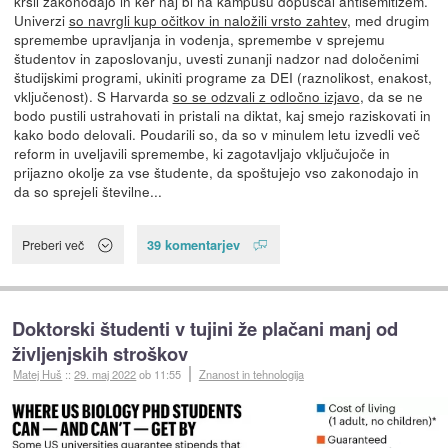
kršil zakonodajo in ker naj bi na kampusu dopuščal antisemitizem.
Univerzi
so navrgli kup očitkov in naložili vrsto zahtev
, med drugim
spremembe upravljanja in vodenja, spremembe v sprejemu
študentov in zaposlovanju, uvesti zunanji nadzor nad določenimi
študijskimi programi, ukiniti programe za DEI (raznolikost, enakost,
vključenost). S Harvarda
so se odzvali z odločno izjavo
, da se ne
bodo pustili ustrahovati in pristali na diktat, kaj smejo raziskovati in
kako bodo delovali. Poudarili so, da so v minulem letu izvedli več
reform in uveljavili spremembe, ki zagotavljajo vključujoče in
prijazno okolje za vse študente, da spoštujejo vso zakonodajo in
da so sprejeli številne...
39 komentarjev
Preberi več
Doktorski študenti v tujini že plačani manj od
življenjskih stroškov
Matej Huš
::
29. maj 2022
ob 11:55
Znanost in tehnologija