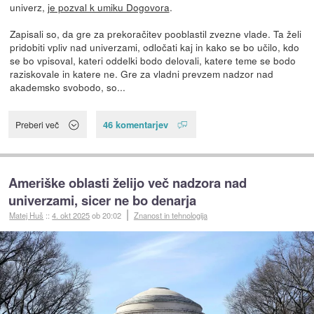
univerz,
je pozval k umiku Dogovora
.
Zapisali so, da gre za prekoračitev pooblastil zvezne vlade. Ta želi
pridobiti vpliv nad univerzami, odločati kaj in kako se bo učilo, kdo
se bo vpisoval, kateri oddelki bodo delovali, katere teme se bodo
raziskovale in katere ne. Gre za vladni prevzem nadzor nad
akademsko svobodo, so...
46 komentarjev
Preberi več
Ameriške oblasti želijo več nadzora nad
univerzami, sicer ne bo denarja
Matej Huš
::
4. okt 2025
ob 20:02
Znanost in tehnologija