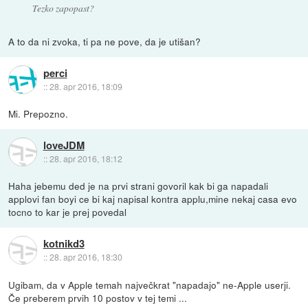
Tezko zapopast?
A to da ni zvoka, ti pa ne pove, da je utišan?
perci
::
28. apr 2016, 18:09
Mi. Prepozno.
loveJDM
::
28. apr 2016, 18:12
Haha jebemu ded je na prvi strani govoril kak bi ga napadali
applovi fan boyi ce bi kaj napisal kontra applu,mine nekaj casa evo
tocno to kar je prej povedal
kotnikd3
::
28. apr 2016, 18:30
Ugibam, da v Apple temah največkrat "napadajo" ne-Apple userji.
Če preberem prvih 10 postov v tej temi ...