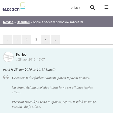
☰
Novice
»
Rezultati
»
Apple s padcem prihodkov razočaral
3
«
1
2
4
»
Furbo
::
28. apr 2016, 17:07
perci
je
28. apr 2016 ob 16:39
izjavil
:
Ce enacis ti dve funkcionalnosti, potem ti pac ni pomoci.
Na stran telefona pogledas takrat ko ne ves ali imas telefon
utisan.
Precrtan zvocnik pa te na to spomni, ceprav ti sploh ne ves (si
pozabil) da je utisan.