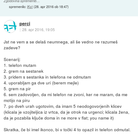
Zgodovina sprememb…
spremenilo:
iKst
(
28. apr 2016 ob 18:47
)
perci
::
28. apr 2016, 19:05
Jst ne vem a se delaš neumnega, ali še vedno ne razumeš
zadeve?
Scenarij:
1. telefon mutam
2. grem na sestanek
3. pridem s sestanka in telefona ne odmutam
4. uporabljam ga dve uri (berem mejle)
5. grem na pir
6. sem zadovoljen, da mi telefon ne zvoni, ker ne maram, da me
motijo na piru
7. po dveh urah ugotovim, da imam 5 neodogovorjenih klicev
(klicala je vzojiteljica iz vrtca, da je otrok na urgenci; klicala žena,
da je pozabila ključe doma in ne more v flat; you name it)
Skratka, če bi imel ikonco, bi v točki 4 to opazil in telefon odmutal.