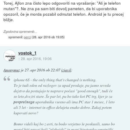
Torej, Ajfon zna čisto lepo odgovoriti na vprašanje: "Ali je telefon
mutan"?. Ne zna pa sam biti dovolj pameten, da bi uporabnika
opozoril, če je morda pozabil odmutat telefon. Android je tu precej
bližje.
Zgodovina sprememb…
spremenil:
perci
(
28. apr 2016 ob 19:05
)
vostok_1
::
28. apr 2016, 19:06
Anonymuz
je
27. apr 2016 ob 22:07
izjavil
:
iphone 6S - the only thing that's changed is nothing.
To je tudi eden od razlogov za upad prodaje, pa jasno seveda
dejstvo da postajajo te naprave počasi "good enough", tudi če
so leto,dve,tri stare. Še par let, pa bo tako kot PC trg, kjer je za
povprečnega
uporabnika vseeno ali ima PC star 1 mesec, 1 leto
ali 5 let - internet in office delujeta enako dobro. Zakaj potem
kupovati novo?
Bomo videli kaj bo z avti, tu bodo verjetno še poskusili, samo bo
moral biti precej bolj "plebejski" in manj hipstersko-umetniški,