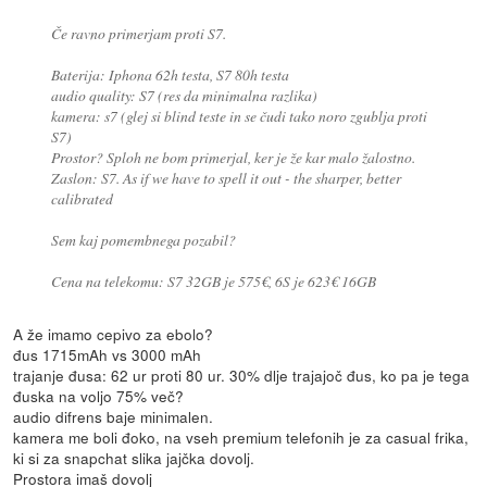
Če ravno primerjam proti S7.
Baterija: Iphona 62h testa, S7 80h testa
audio quality: S7 (res da minimalna razlika)
kamera: s7 (glej si blind teste in se čudi tako noro zgublja proti
S7)
Prostor? Sploh ne bom primerjal, ker je že kar malo žalostno.
Zaslon: S7. As if we have to spell it out - the sharper, better
calibrated
Sem kaj pomembnega pozabil?
Cena na telekomu: S7 32GB je 575€, 6S je 623€ 16GB
A že imamo cepivo za ebolo?
đus 1715mAh vs 3000 mAh
trajanje đusa: 62 ur proti 80 ur. 30% dlje trajajoč đus, ko pa je tega
đuska na voljo 75% več?
audio difrens baje minimalen.
kamera me boli đoko, na vseh premium telefonih je za casual frika,
ki si za snapchat slika jajčka dovolj.
Prostora imaš dovolj