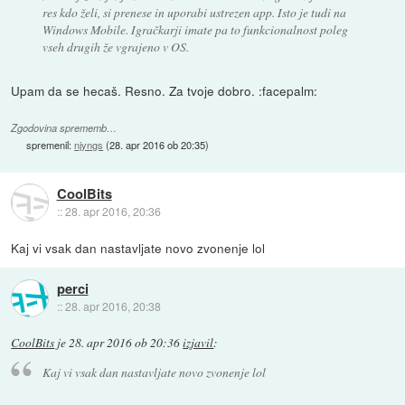
res kdo želi, si prenese in uporabi ustrezen app. Isto je tudi na
Windows Mobile. Igračkarji imate pa to funkcionalnost poleg
vseh drugih že vgrajeno v OS.
Upam da se hecaš. Resno. Za tvoje dobro. :facepalm:
Zgodovina sprememb…
spremenil:
njyngs
(
28. apr 2016 ob 20:35
)
CoolBits
::
28. apr 2016, 20:36
Kaj vi vsak dan nastavljate novo zvonenje lol
perci
::
28. apr 2016, 20:38
CoolBits
je
28. apr 2016 ob 20:36
izjavil
:
Kaj vi vsak dan nastavljate novo zvonenje lol