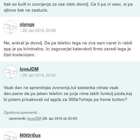
Itak so built in zvonjenja za vse cisto dovolj. Ce ti pa ni vsec, si pa
ajfona itak ne zasluzis.
njyngs
::
28. apr 2016, 20:38
Ne, enkrat je dovolj. Da pa telefon tega ne zna sam naret in rabiš
app je pa kriminalno. In zagovarjat katerokoli firmo zaradi tega je
čisti kretenizem.
loveJDM
::
28. apr 2016, 20:39
Vsak dan ne spreminjas zvonenja,tut sestanka nimas vsak
dan,samo da pa jeben telefon za jurja nima takih funkcij pizda,kaj
bi potem pricakovali od appla za 300e?ohisje pa home button?
Zgodovina sprememb…
spremenilo:
loveJDM
(
28. apr 2016 ob 20:40
)
N0t0ri0us