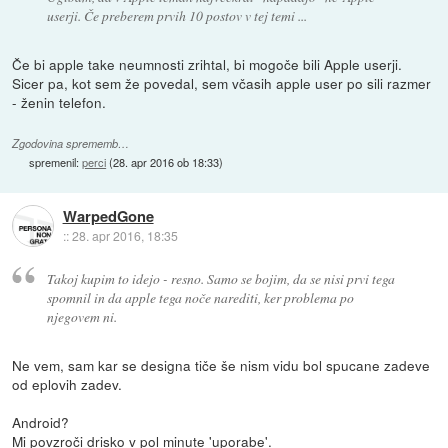
userji. Če preberem prvih 10 postov v tej temi ...
Če bi apple take neumnosti zrihtal, bi mogoče bili Apple userji.
Sicer pa, kot sem že povedal, sem včasih apple user po sili razmer
- ženin telefon.
Zgodovina sprememb…
spremenil:
perci
(
28. apr 2016 ob 18:33
)
WarpedGone
::
28. apr 2016, 18:35
Takoj kupim to idejo - resno. Samo se bojim, da se nisi prvi tega
spomnil in da apple tega noče narediti, ker problema po
njegovem ni.
Ne vem, sam kar se designa tiče še nism vidu bol spucane zadeve
od eplovih zadev.
Android?
Mi povzroči drisko v pol minute 'uporabe'.