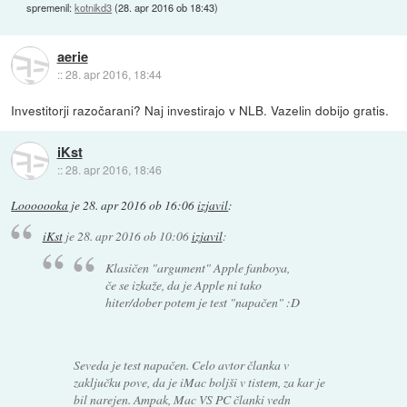
spremenil:
kotnikd3
(
28. apr 2016 ob 18:43
)
aerie
::
28. apr 2016, 18:44
Investitorji razočarani? Naj investirajo v NLB. Vazelin dobijo gratis.
iKst
::
28. apr 2016, 18:46
Looooooka
je
28. apr 2016 ob 16:06
izjavil
:
iKst
je
28. apr 2016 ob 10:06
izjavil
:
Klasičen "argument" Apple fanboya,
če se izkaže, da je Apple ni tako
hiter/dober potem je test "napačen" :D
Seveda je test napačen. Celo avtor članka v
zaključku pove, da je iMac boljši v tistem, za kar je
bil narejen. Ampak, Mac VS PC članki vedn