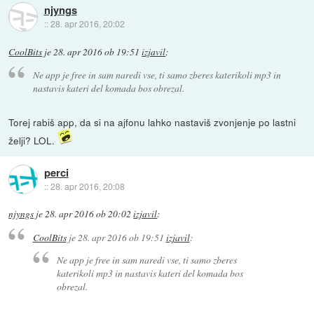
njyngs
::
28. apr 2016, 20:02
CoolBits
je
28. apr 2016 ob 19:51
izjavil
:
Ne app je free in sam naredi vse, ti samo zberes katerikoli mp3 in
nastavis kateri del komada bos obrezal.
Torej rabiš app, da si na ajfonu lahko nastaviš zvonjenje po lastni
želji? LOL.
perci
::
28. apr 2016, 20:08
njyngs
je
28. apr 2016 ob 20:02
izjavil
:
CoolBits
je
28. apr 2016 ob 19:51
izjavil
:
Ne app je free in sam naredi vse, ti samo zberes
katerikoli mp3 in nastavis kateri del komada bos
obrezal.