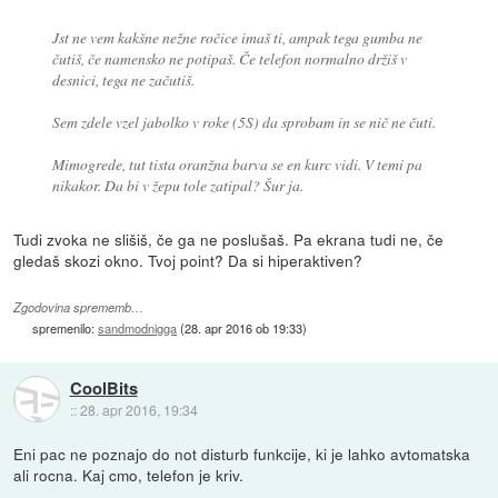
Jst ne vem kakšne nežne ročice imaš ti, ampak tega gumba ne
čutiš, če namensko ne potipaš. Če telefon normalno držiš v
desnici, tega ne začutiš.
Sem zdele vzel jabolko v roke (5S) da sprobam in se nič ne čuti.
Mimogrede, tut tista oranžna barva se en kurc vidi. V temi pa
nikakor. Da bi v žepu tole zatipal? Šur ja.
Tudi zvoka ne slišiš, če ga ne poslušaš. Pa ekrana tudi ne, če
gledaš skozi okno. Tvoj point? Da si hiperaktiven?
Zgodovina sprememb…
spremenilo:
sandmodnigga
(
28. apr 2016 ob 19:33
)
CoolBits
::
28. apr 2016, 19:34
Eni pac ne poznajo do not disturb funkcije, ki je lahko avtomatska
ali rocna. Kaj cmo, telefon je kriv.