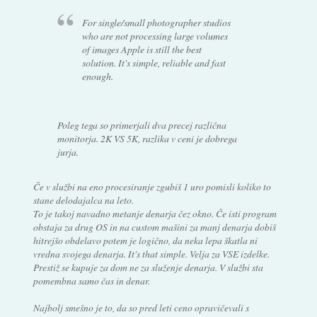
For single/small photographer studios
who are not processing large volumes
of images Apple is still the best
solution. It's simple, reliable and fast
enough.
Poleg tega so primerjali dva precej različna
monitorja. 2K VS 5K, razlika v ceni je dobrega
jurja.
Če v službi na eno procesiranje zgubiš 1 uro pomisli koliko to
stane delodajalca na leto.
To je takoj navadno metanje denarja čez okno. Če isti program
obstaja za drug OS in na custom mašini za manj denarja dobiš
hitrejšo obdelavo potem je logično, da neka lepa škatla ni
vredna svojega denarja. It's that simple. Velja za VSE izdelke.
Prestiž se kupuje za dom ne za služenje denarja. V službi sta
pomembna samo čas in denar.
Najbolj smešno je to, da so pred leti ceno opravičevali s