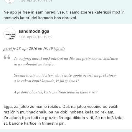
Ne app je free in sam naredi vse, ti samo zberes katerikoli mp3 in
nastavis kateri del komada bos obrezal.
sandmodnigga
::
28. apr 2016, 19:52
perci
je
28. apr 2016 ob 19:49
izjavil
:
Ja, najprej moraš mp3 odrezat na 30s, mu preimenovat končnico
in ga uploadat na telefon.
Seveda to nima nič s tem, da te hoče apple ocurit, da prek store-
a še enkrat kupiš komade, ki jih že imaš?
A je dobr občutek, ko te multinacionalka tkole v rit?
Ejga, za jutub že mamo rešitev. Daš na jutub vsebino od večih
različnih multinacionalk, pa ne dobi nobena keša od reklam.
Za ajfuna ti pa tudi ne grozim črnega dildota v rit, če ne boš izdal
št. bančne kartice in trimestni pin.