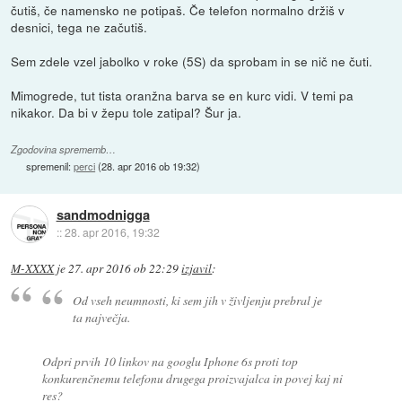
čutiš, če namensko ne potipaš. Če telefon normalno držiš v
desnici, tega ne začutiš.
Sem zdele vzel jabolko v roke (5S) da sprobam in se nič ne čuti.
Mimogrede, tut tista oranžna barva se en kurc vidi. V temi pa
nikakor. Da bi v žepu tole zatipal? Šur ja.
Zgodovina sprememb…
spremenil:
perci
(
28. apr 2016 ob 19:32
)
sandmodnigga
::
28. apr 2016, 19:32
M-XXXX
je
27. apr 2016 ob 22:29
izjavil
:
Od vseh neumnosti, ki sem jih v življenju prebral je
ta največja.
Odpri prvih 10 linkov na googlu Iphone 6s proti top
konkurenčnemu telefonu drugega proizvajalca in povej kaj ni
res?