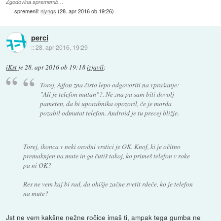
Zgodovina sprememb…
spremenil:
njyngs
(
28. apr 2016 ob 19:26
)
perci
::
28. apr 2016, 19:29
iKst
je
28. apr 2016 ob 19:18
izjavil
:
Torej, Ajfon zna čisto lepo odgovoriti na vprašanje:
"Ali je telefon mutan"?. Ne zna pa sam biti dovolj
pameten, da bi uporabnika opozoril, če je morda
pozabil odmutat telefon. Android je tu precej bližje.
Torej, ikonca v neki orodni vrstici je OK. Knof, ki je očitno
premaknjen na mute in ga čutiš takoj, ko primeš telefon v roke
pa ni OK?
Res ne vem kaj bi rad, da ohišje začne svetit rdeče, ko je telefon
na mute?
Jst ne vem kakšne nežne ročice imaš ti, ampak tega gumba ne