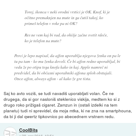
Torej, ikonca v neki orodni vrstici je OK. Knof, ki je
očitno premaknjen na mute in ga čutiš takoj, ko
primeš telefon v roke pa ni OK?
Res ne vem kaj bi rad, da ohišje začne svetit rdeče,
ko je telefon na mute?
Perci je lepo napisal, da ajfon uporablja njegova ženka on pa le
tu pa tam - ko mu ženka dovoli. Če bi ajfon redno uporabljal, bi
vedu že po otipu tega knofa kako in kaj. Apple namreč ni
predvidel, da bi občasni uporabniki ajfona sploh obstajali.
Once ajfon, always ajfon - al kako že gre tista.
Saj ko avto voziš, se tudi navadiš uporabljati volan. Če ne
drugega, da si gor nasloniš steklenico viskija, medtem ko si z
drugo roko prižigaš cigaret. Zamzun in (ostali izdelki na tem
planetu) tudi ni sprevidel, da moja mtka, ki ne zna na smartphouna,
da bi ji dal qwertz tipkovnico po abecednem vrstnem redu.
CoolBits
::
28. apr 2016, 19:51