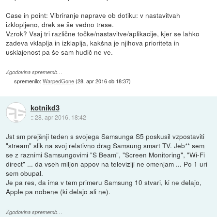
Case in point: Vibriranje naprave ob dotiku: v nastavitvah
izklopljeno, drek se še vedno trese.
Vzrok? Vsaj tri različne točke/nastavitve/aplikacije, kjer se lahko
zadeva vklaplja in izklaplja, kakšna je njihova prioriteta in
usklajenost pa še sam hudič ne ve.
Zgodovina sprememb…
spremenilo:
WarpedGone
(
28. apr 2016 ob 18:37
)
kotnikd3
::
28. apr 2016, 18:42
Jst sm prejšnji teden s svojega Samsunga S5 poskusil vzpostaviti
"stream" slik na svoj relativno drag Samsung smart TV. Jeb** sem
se z raznimi Samsungovimi "S Beam", "Screen Monitoring", "Wi-Fi
direct" ... da vseh miljon appov na televiziji ne omenjam ... Po 1 uri
sem obupal.
Je pa res, da ima v tem primeru Samsung 10 stvari, ki ne delajo,
Apple pa nobene (ki delajo ali ne).
Zgodovina sprememb…