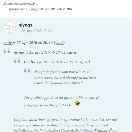
Zgodovina sprememb…
spremenilo:
zmaugy
(
28. apr 2016 ob 20:36
)
njyngs
::
28. apr 2016, 20:33
aerie
je
28. apr 2016 ob 20:16
izjavil
:
njyngs
je
28. apr 2016 ob 20:02
izjavil
:
CoolBits
je
28. apr 2016 ob 19:51
izjavil
:
Ne app je free in sam naredi vse, ti
samo zberes katerikoli mp3 in nastavis
kateri del komada bos obrezal.
Torej rabiš app, da si na ajfonu lahko nastaviš
zvonjenje po lastni želji? LOL.
Logično, da ne boš vgrajeval nepotrebne kode v sam OS, ker nas
večina uporabnikov mobilnih telefonov ne rabi spreminjat
melodij zvonjenja na kakšno Ceco ali Zahodnega Kanjeta. Če to