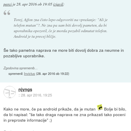
perci
je
28. apr 2016 ob 19:05
izjavil
:
Torej, Ajfon zna čisto lepo odgovoriti na vprašanje: "Ali je
telefon mutan"?. Ne zna pa sam biti dovolj pameten, da bi
uporabnika opozoril, če je morda pozabil odmutat telefon.
Android je tu precej bližje.
Še tako pametna naprava ne more biti dovolj dobra za neumne in
pozabljive uporabnike.
Zgodovina sprememb…
spremenil:
Invictus
(
28. apr 2016 ob 19:22
)
njyngs
::
28. apr 2016, 19:25
Kako ne more, če pa android prikaže, da je mutan
Bolje bi bilo,
da bi napisal: "še tako draga naprava ne zna prikazati tako poceni
in preproste informacije" ;)