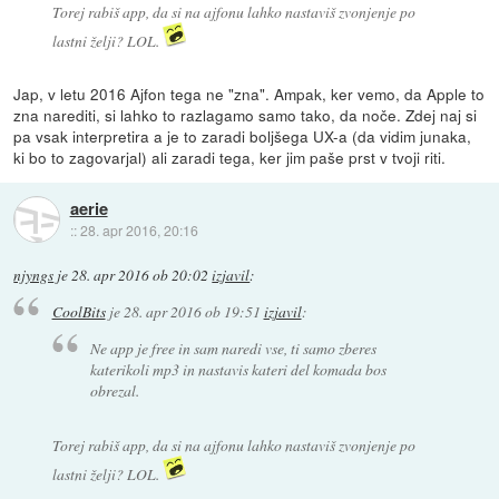
Torej rabiš app, da si na ajfonu lahko nastaviš zvonjenje po
lastni želji? LOL.
Jap, v letu 2016 Ajfon tega ne "zna". Ampak, ker vemo, da Apple to
zna narediti, si lahko to razlagamo samo tako, da noče. Zdej naj si
pa vsak interpretira a je to zaradi boljšega UX-a (da vidim junaka,
ki bo to zagovarjal) ali zaradi tega, ker jim paše prst v tvoji riti.
aerie
::
28. apr 2016, 20:16
njyngs
je
28. apr 2016 ob 20:02
izjavil
:
CoolBits
je
28. apr 2016 ob 19:51
izjavil
:
Ne app je free in sam naredi vse, ti samo zberes
katerikoli mp3 in nastavis kateri del komada bos
obrezal.
Torej rabiš app, da si na ajfonu lahko nastaviš zvonjenje po
lastni želji? LOL.