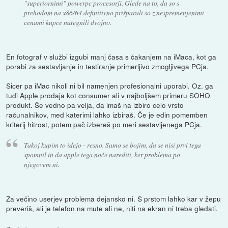
"superiornimi" powerpc procesorji. Glede na to, da so s
prehodom na x86/64 definitivno prišparali so z nespremenjenimi
cenami kupce nategnili dvojno.
En fotograf v službi izgubi manj časa s čakanjem na iMaca, kot ga
porabi za sestavljanje in testiranje primerljivo zmogljivega PCja.
Sicer pa iMac nikoli ni bil namenjen profesionalni uporabi. Oz. ga
tudi Apple prodaja kot consumer ali v najboljšem primeru SOHO
produkt. Še vedno pa velja, da imaš na izbiro celo vrsto
računalnikov, med katerimi lahko izbiraš. Če je edin pomemben
kriterij hitrost, potem pač izbereš po meri sestavljenega PCja.
Takoj kupim to idejo - resno. Samo se bojim, da se nisi prvi tega
spomnil in da apple tega noče narediti, ker problema po
njegovem ni.
Za večino userjev problema dejansko ni. S prstom lahko kar v žepu
preveriš, ali je telefon na mute ali ne, niti na ekran ni treba gledati.