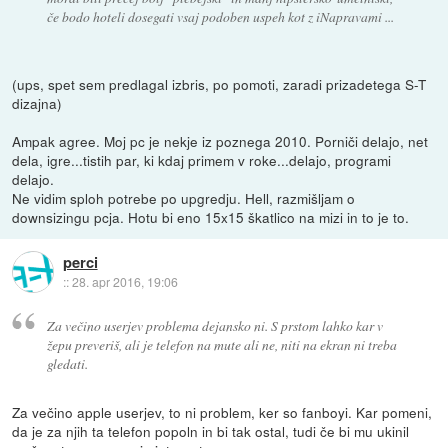
če bodo hoteli dosegati vsaj podoben uspeh kot z iNapravami ...
(ups, spet sem predlagal izbris, po pomoti, zaradi prizadetega S-T
dizajna)
Ampak agree. Moj pc je nekje iz poznega 2010. Porniči delajo, net
dela, igre...tistih par, ki kdaj primem v roke...delajo, programi
delajo.
Ne vidim sploh potrebe po upgredju. Hell, razmišljam o
downsizingu pcja. Hotu bi eno 15x15 škatlico na mizi in to je to.
perci
::
28. apr 2016, 19:06
Za večino userjev problema dejansko ni. S prstom lahko kar v
žepu preveriš, ali je telefon na mute ali ne, niti na ekran ni treba
gledati.
Za večino apple userjev, to ni problem, ker so fanboyi. Kar pomeni,
da je za njih ta telefon popoln in bi tak ostal, tudi če bi mu ukinil