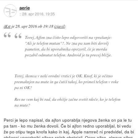
aerie
::
28. apr 2016, 19:35
iKst
je
28. apr 2016 ob 19:18
izjavil
:
Torej, Ajfon zna čisto lepo odgovoriti na vprašanje:
"Ali je telefon mutan"?. Ne zna pa sam biti dovolj
pameten, da bi uporabnika opozoril, če je morda
pozabil odmutat telefon. Android je tu precej bližje.
Torej, ikonca v neki orodni vrstici je OK. Knof, ki je očitno
premaknjen na mute in ga čutiš takoj, ko primeš telefon v roke
pa ni OK?
Res ne vem kaj bi rad, da ohišje začne svetit rdeče, ko je telefon
na mute?
Perci je lepo napisal, da ajfon uporablja njegova ženka on pa le tu
pa tam - ko mu ženka dovoli. Če bi ajfon redno uporabljal, bi vedu
že po otipu tega knofa kako in kaj. Apple namreč ni predvidel, da bi
občasni uporabniki ajfona sploh obstajali. Once ajfon, always ajfon