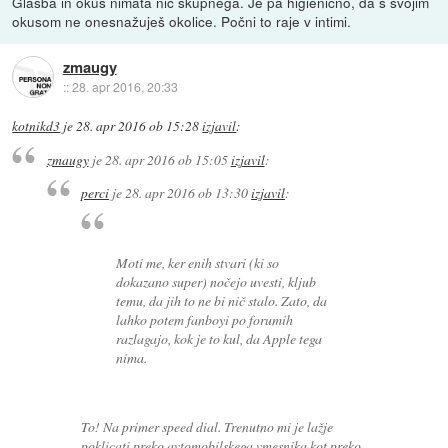
Glasba in okus nimata nič skupnega. Je pa higienično, da s svojim
okusom ne onesnažuješ okolice. Počni to raje v intimi.
zmaugy
::
28. apr 2016, 20:33
kotnikd3
je
28. apr 2016 ob 15:28
izjavil
:
zmaugy
je
28. apr 2016 ob 15:05
izjavil
:
perci
je
28. apr 2016 ob 13:30
izjavil
:
Moti me, ker enih stvari (ki so
dokazano super) nočejo uvesti, kljub
temu, da jih to ne bi nič stalo. Zato, da
lahko potem fanboyi po forumih
razlagajo, kok je to kul, da Apple tega
nima.
To! Na primer speed dial. Trenutno mi je lažje
poklicati preko avtomobilskega vmesnika kot preko