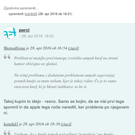
Zgodovina sprememb…
spremenil:
kotnikd3
(
28. apr 2016 ob 18:31
)
perci
::
28. apr 2016, 18:32
WarpedGone
je
28. apr 2016 ob 16:54
izjavil
:
Problem ni manjko prečrtanega zvočnika ampak knof na strani
kamor običajno ne gledaš.
Ne rešuj problema z dodatnim problemom ampak zagovarjaj
premik knofa za mute nekam, kjer je takoj viden. Če je to samo
onscreen knof, ki je hkrati indikator. so be it.
Takoj kupim to idejo - resno. Samo se bojim, da se nisi prvi tega
spomnil in da apple tega noče narediti, ker problema po njegovem
ni.
kotnikd3
je
28. apr 2016 ob 18:30
izjavil
:
Ugibam, da v Apple temah največkrat "napadajo" ne-Apple