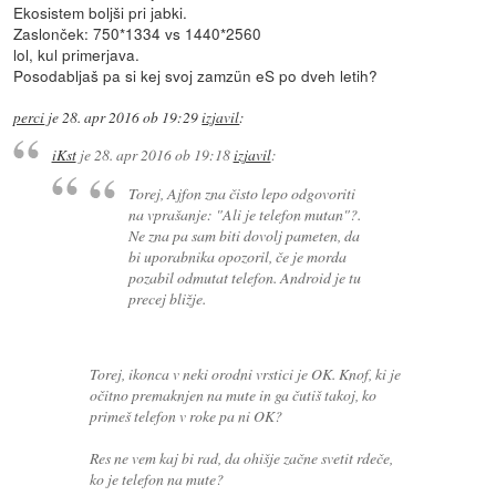
Ekosistem boljši pri jabki.
Zaslonček: 750*1334 vs 1440*2560
lol, kul primerjava.
Posodabljaš pa si kej svoj zamzün eS po dveh letih?
perci
je
28. apr 2016 ob 19:29
izjavil
:
iKst
je
28. apr 2016 ob 19:18
izjavil
:
Torej, Ajfon zna čisto lepo odgovoriti
na vprašanje: "Ali je telefon mutan"?.
Ne zna pa sam biti dovolj pameten, da
bi uporabnika opozoril, če je morda
pozabil odmutat telefon. Android je tu
precej bližje.
Torej, ikonca v neki orodni vrstici je OK. Knof, ki je
očitno premaknjen na mute in ga čutiš takoj, ko
primeš telefon v roke pa ni OK?
Res ne vem kaj bi rad, da ohišje začne svetit rdeče,
ko je telefon na mute?