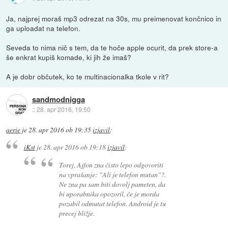
Ja, najprej moraš mp3 odrezat na 30s, mu preimenovat končnico in
ga uploadat na telefon.
Seveda to nima nič s tem, da te hoče apple ocurit, da prek store-a
še enkrat kupiš komade, ki jih že imaš?
A je dobr občutek, ko te multinacionalka tkole v rit?
sandmodnigga
::
28. apr 2016, 19:50
aerie
je
28. apr 2016 ob 19:35
izjavil
:
iKst
je
28. apr 2016 ob 19:18
izjavil
:
Torej, Ajfon zna čisto lepo odgovoriti
na vprašanje: "Ali je telefon mutan"?.
Ne zna pa sam biti dovolj pameten, da
bi uporabnika opozoril, če je morda
pozabil odmutat telefon. Android je tu
precej bližje.