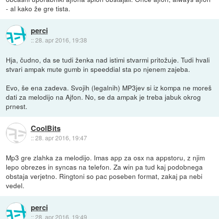
- al kako že gre tista.
perci
::
28. apr 2016, 19:38
Hja, čudno, da se tudi ženka nad istimi stvarmi pritožuje. Tudi hvali
stvari ampak mute gumb in speeddial sta po njenem zajeba.
Evo, še ena zadeva. Svojih (legalnih) MP3jev si iz kompa ne moreš
dati za melodijo na Ajfon. No, se da ampak je treba jabuk okrog
prnest.
CoolBits
::
28. apr 2016, 19:47
Mp3 gre zlahka za melodijo. Imas app za osx na appstoru, z njim
lepo obrezes in syncas na telefon. Za win pa tud kaj podobnega
obstaja verjetno. Ringtoni so pac poseben format, zakaj pa nebi
vedel.
perci
::
28. apr 2016, 19:49