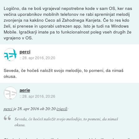
Logično, da ne boš vgrajeval nepotrebne kode v sam OS, ker nas
večina uporabnikov mobilnih telefonov ne rabi spreminjat melodij
zvonjenja na kakšno Ceco ali Zahodnega Kanjeta. Če to res kdo
želi, si prenese in uporabi ustrezen app. Isto je tudi na Windows
Mobile. Igračkarji imate pa to funkcionalnost poleg vseh drugih že
vgrajeno v OS.
perci
::
28. apr 2016, 20:20
Seveda, če hočeš naložit svojo melodijo, to pomeni, da nimaš
okusa.
aerie
::
28. apr 2016, 20:26
perci
je
28. apr 2016 ob 20:20
izjavil
:
Seveda, če hočeš naložit svojo melodijo, to pomeni, da nimaš
okusa.