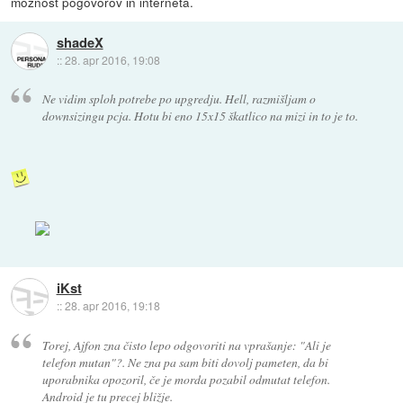
možnost pogovorov in interneta.
shadeX
::
28. apr 2016, 19:08
Ne vidim sploh potrebe po upgredju. Hell, razmišljam o
downsizingu pcja. Hotu bi eno 15x15 škatlico na mizi in to je to.
iKst
::
28. apr 2016, 19:18
Torej, Ajfon zna čisto lepo odgovoriti na vprašanje: "Ali je
telefon mutan"?. Ne zna pa sam biti dovolj pameten, da bi
uporabnika opozoril, če je morda pozabil odmutat telefon.
Android je tu precej bližje.