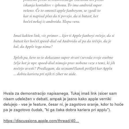
iskanja kontaktov v iphonu. To ima android super
rešeno. Če to omeniš apple fanboyem, se zgodi to
kar si napisal plus da ti povejo, da si butast, ker
hočeš nekaj iz androida. Slepa vera.
Imaš kakšen link, vir, primer ... kjer ti Apple fanboyi rečejo, da si
butast ker hočeš speed-dial od Androida al pa da rečejo, da je
kul, da Apple tega nima?
Sploh pa, kere so te dokazano super stvari (seveda svoje osebne
želje kot je npr. speed-dial nimajo prav nobene veze s tem), ki jih
nočejo uvesti? Predlagam, da seznam/članek pošlješ kar Applu
... dobra kariera pri njih ti ziher ne uide.
Hvala za demonstracijo napisanega. Tukaj imaš link (sicer sam
nisem udeležen v debati, ampak je jasno kako apple verniki
delujejo - vse je feature, česar ni, je zagotovo sranje, kdor to hoče
pa je zagotovo čudak, "ki ga čaka dobra kariera pri applu").
https://discussions.apple.com/thread/40...