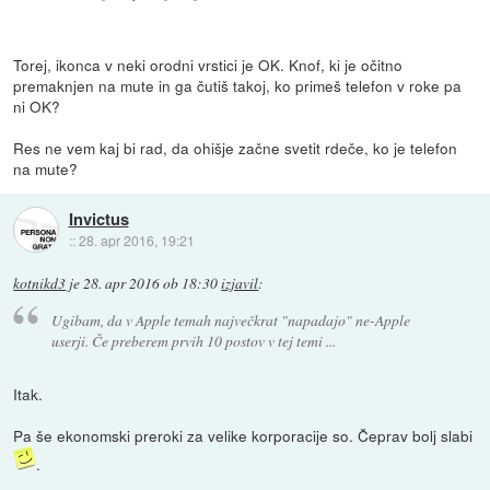
Torej, ikonca v neki orodni vrstici je OK. Knof, ki je očitno
premaknjen na mute in ga čutiš takoj, ko primeš telefon v roke pa
ni OK?
Res ne vem kaj bi rad, da ohišje začne svetit rdeče, ko je telefon
na mute?
Invictus
::
28. apr 2016, 19:21
kotnikd3
je
28. apr 2016 ob 18:30
izjavil
:
Ugibam, da v Apple temah največkrat "napadajo" ne-Apple
userji. Če preberem prvih 10 postov v tej temi ...
Itak.
Pa še ekonomski preroki za velike korporacije so. Čeprav bolj slabi
.