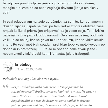
temeljiti na prostovoljstvu peščice premožnih z dobrim dnem,
mnogim tudi zato da se spet izogibajo davkom (kot je stalnica v
zda).
In zdaj odgovarjam na tvoje vprašanje: jaz sem tu, ker verjamem v
družbo, kjer se uspeh ne meri po tem, koliko zmoreš obdržati zase,
ampak koliko si pripravljen prispevati, da je vsem bolje. To ni kritika
uspešnih - to je poziv k odgovornosti. Če si res uspešen, bodi tudi
velik. In se nekaj, kar ne govorim tu po forumu, ker ne vidim smisla
v tem. Po vseh metrikah spadam prej blizu tebe ko metelkovcem po
dohodku in premozenju ... Pa so mi vseeno neke stvari jasne -
nocem ziveti v taki druzbi kot mi jo nastavljajo ultrabogati.
kriptobog
::
3. avg 2025, 15:06
trololololo
je
3. avg 2025 ob 14:35
izjavil
:
Res je - zabodejo lahko tudi mene. V tem je poanta: ko
razpadejo temelji družbe, denar ne kupi več varnosti. Ne zate, ne
zame. Nihče ne pravi, da moraš vse "dati v skupno dobro".
Ampak hvaliti se s tem, da denar zavestno umikaš iz sistema,
nato pa jamrati nad tem, da sistem ne deluje, je pac hinavsko.