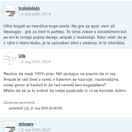
trololololo
::
2. avg 2025, 08:18
Ultra bogati so resnična kuga sveta. Ne gre za spol, vero ali
ideologijo - gre za moč in pohlep. To nima zveze s socializmom kot
se eni ki nimajo pojma derejo, ampak z realnostjo. Kdor misli, da je
z njimi v istem klubu, je le uporaben idiot v sistemu, ki to izkorišča.
Utk
::
2. avg 2025, 08:29
Recimo da imaš 100% prav. Niti slučajno ne pravim da ni res.
Ampak bi rad živel v svetu v katerem se kaznuje, nacionalizira,
omeji govor al karkoli bi že rad naredil tem bogatašem?
Mislim da se je to enkrat že nekje poskusilo in ni se končalo dobro.
Zgodovina sprememb…
spremenil:
Utk
(
2. avg 2025 ob 08:29
)
mtosev
::
2. avg 2025, 08:37