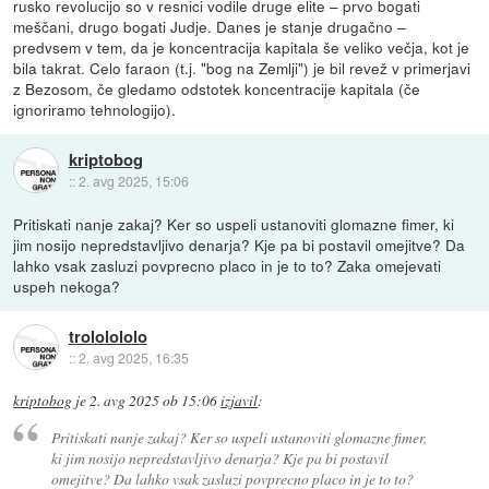
rusko revolucijo so v resnici vodile druge elite – prvo bogati
meščani, drugo bogati Judje. Danes je stanje drugačno –
predvsem v tem, da je koncentracija kapitala še veliko večja, kot je
bila takrat. Celo faraon (t.j. "bog na Zemlji") je bil revež v primerjavi
z Bezosom, če gledamo odstotek koncentracije kapitala (če
ignoriramo tehnologijo).
kriptobog
::
2. avg 2025, 15:06
Pritiskati nanje zakaj? Ker so uspeli ustanoviti glomazne fimer, ki
jim nosijo nepredstavljivo denarja? Kje pa bi postavil omejitve? Da
lahko vsak zasluzi povprecno placo in je to to? Zaka omejevati
uspeh nekoga?
trololololo
::
2. avg 2025, 16:35
kriptobog
je
2. avg 2025 ob 15:06
izjavil
:
Pritiskati nanje zakaj? Ker so uspeli ustanoviti glomazne fimer,
ki jim nosijo nepredstavljivo denarja? Kje pa bi postavil
omejitve? Da lahko vsak zasluzi povprecno placo in je to to?