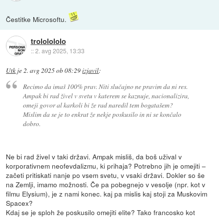
Čestitke Microsoftu.
trololololo
::
2. avg 2025, 13:33
Utk
je
2. avg 2025 ob 08:29
izjavil
:
Recimo da imaš 100% prav. Niti slučajno ne pravim da ni res.
Ampak bi rad živel v svetu v katerem se kaznuje, nacionalizira,
omeji govor al karkoli bi že rad naredil tem bogatašem?
Mislim da se je to enkrat že nekje poskusilo in ni se končalo
dobro.
Ne bi rad živel v taki državi. Ampak misliš, da boš užival v
korporativnem neofevdalizmu, ki prihaja? Potrebno jih je omejiti –
začeti pritiskati nanje po vsem svetu, v vsaki državi. Dokler so še
na Zemlji, imamo možnosti. Če pa pobegnejo v vesolje (npr. kot v
filmu Elysium), je z nami konec. kaj pa mislis kaj stoji za Muskovim
Spacex?
Kdaj se je sploh že poskusilo omejiti elite? Tako francosko kot