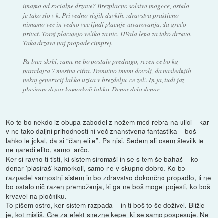
imamo od socialne drzave? Brezplacno solstvo mogoce, ostalo
je tako slo v k. Pri vedno visjih davkih, zdravstva prakticno
nimamo vec in vedno vec ljudi placuje zavarovanja, da gredo
privat. Torej placujejo veliko za nic. HVala lepa za tako drzavo.
Taka drzava naj propade cimprej.
Pa brez skrbi, zame ne bo postalo predrago, razen ce bo kg
paradajza 7 mestna cifra. Trenutno imam dovolj, da naslednjih
nekaj generacij lahko uzica v brezdelju, ce zeli. In ja, tudi jaz
plasiram denar kamorkoli lahko. Denar dela denar.
Ko te bo nekdo iz obupa zabodel z nožem med rebra na ulici – kar
v ne tako daljni prihodnosti ni več znanstvena fantastika – boš
lahko le jokal, da si “član elite”. Pa nisi. Sedem ali osem številk te
ne naredi elito, samo tarčo.
Ker si ravno ti tisti, ki sistem siromaši in se s tem še bahaš – ko
denar 'plasiraš' kamorkoli, samo ne v skupno dobro. Ko bo
razpadel varnostni sistem in bo zdravstvo dokončno propadlo, ti ne
bo ostalo nič razen premoženja, ki ga ne boš mogel pojesti, ko boš
krvavel na pločniku.
To pišem ostro, ker sistem razpada – in ti boš to še doživel. Bližje
je, kot misliš. Gre za efekt snezne kepe, ki se samo pospesuje. Ne