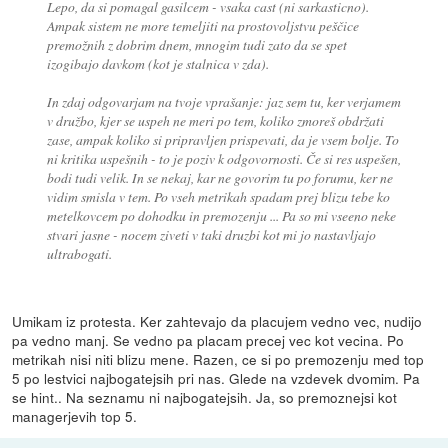
Lepo, da si pomagal gasilcem - vsaka cast (ni sarkasticno).
Ampak sistem ne more temeljiti na prostovoljstvu peščice
premožnih z dobrim dnem, mnogim tudi zato da se spet
izogibajo davkom (kot je stalnica v zda).
In zdaj odgovarjam na tvoje vprašanje: jaz sem tu, ker verjamem
v družbo, kjer se uspeh ne meri po tem, koliko zmoreš obdržati
zase, ampak koliko si pripravljen prispevati, da je vsem bolje. To
ni kritika uspešnih - to je poziv k odgovornosti. Če si res uspešen,
bodi tudi velik. In se nekaj, kar ne govorim tu po forumu, ker ne
vidim smisla v tem. Po vseh metrikah spadam prej blizu tebe ko
metelkovcem po dohodku in premozenju ... Pa so mi vseeno neke
stvari jasne - nocem ziveti v taki druzbi kot mi jo nastavljajo
ultrabogati.
Umikam iz protesta. Ker zahtevajo da placujem vedno vec, nudijo
pa vedno manj. Se vedno pa placam precej vec kot vecina. Po
metrikah nisi niti blizu mene. Razen, ce si po premozenju med top
5 po lestvici najbogatejsih pri nas. Glede na vzdevek dvomim. Pa
se hint.. Na seznamu ni najbogatejsih. Ja, so premoznejsi kot
managerjevih top 5.