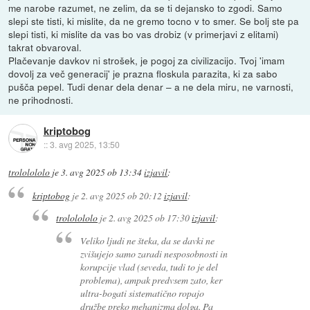
me narobe razumet, ne zelim, da se ti dejansko to zgodi. Samo
slepi ste tisti, ki mislite, da ne gremo tocno v to smer. Se bolj ste pa
slepi tisti, ki mislite da vas bo vas drobiz (v primerjavi z elitami)
takrat obvaroval.
Plačevanje davkov ni strošek, je pogoj za civilizacijo. Tvoj 'imam
dovolj za več generacij' je prazna floskula parazita, ki za sabo
pušča pepel. Tudi denar dela denar – a ne dela miru, ne varnosti,
ne prihodnosti.
kriptobog
::
3. avg 2025, 13:50
trololololo
je
3. avg 2025 ob 13:34
izjavil
:
kriptobog
je
2. avg 2025 ob 20:12
izjavil
:
trololololo
je
2. avg 2025 ob 17:30
izjavil
:
Veliko ljudi ne šteka, da se davki ne
zvišujejo samo zaradi nesposobnosti in
korupcije vlad (seveda, tudi to je del
problema), ampak predvsem zato, ker
ultra-bogati sistematično ropajo
družbe preko mehanizma dolga. Pa