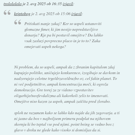
trololololo
je
2. avg 2025 ob 16:35
izjavil
:
kriptobog
je
2. avg 2025 ob 15:06
izjavil
:
Pritiskati nanje zakaj? Ker so uspeli ustanoviti
glomazne fimer, ki jim nosijo nepredstavljivo
denarja? Kje pa bi postavil omejitve? Da lahko
vsak zasluzi povprecno placo in je to to? Zaka
omejevati uspeh nekoga?
Ni problem, da so uspeli, ampak da z zbranim kapitalom zdaj
kupujejo politiko, uničujejo konkurenco, izogibajo se davkom in
nadzorujejo celotne trge/drzave/druzbo oz. cel fakin planet. To
ni več podjetništvo, ampak koncentracija moči, ki ogroža
demokracijo. Gre torej za ze videno vzpostavitev
oligarhije/neofevdalizma ali kakorkoli zelis to imenovati.
Omejitve niso kazen za uspeh, ampak zaščita pred zlorabo.
sploh ne razumem kako se lahko kdo najde da jih zagovarja. a ti
ni jasno da bos v najboljsem primeru podplat na njihovem
skornju ki bo teptal vse pod njimi. point being se vedno bos z
glavo v dreku ne glede kako visoko si domisljas da si.