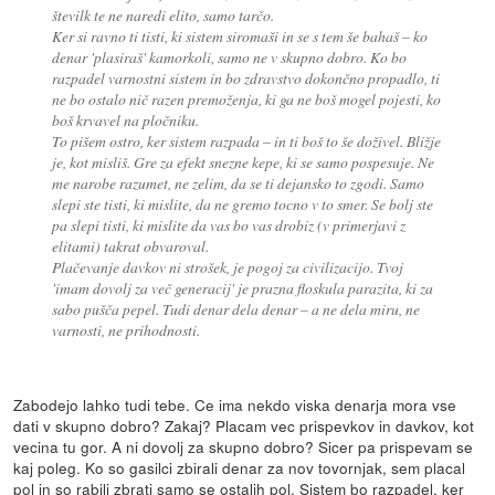
številk te ne naredi elito, samo tarčo.
Ker si ravno ti tisti, ki sistem siromaši in se s tem še bahaš – ko
denar 'plasiraš' kamorkoli, samo ne v skupno dobro. Ko bo
razpadel varnostni sistem in bo zdravstvo dokončno propadlo, ti
ne bo ostalo nič razen premoženja, ki ga ne boš mogel pojesti, ko
boš krvavel na pločniku.
To pišem ostro, ker sistem razpada – in ti boš to še doživel. Bližje
je, kot misliš. Gre za efekt snezne kepe, ki se samo pospesuje. Ne
me narobe razumet, ne zelim, da se ti dejansko to zgodi. Samo
slepi ste tisti, ki mislite, da ne gremo tocno v to smer. Se bolj ste
pa slepi tisti, ki mislite da vas bo vas drobiz (v primerjavi z
elitami) takrat obvaroval.
Plačevanje davkov ni strošek, je pogoj za civilizacijo. Tvoj
'imam dovolj za več generacij' je prazna floskula parazita, ki za
sabo pušča pepel. Tudi denar dela denar – a ne dela miru, ne
varnosti, ne prihodnosti.
Zabodejo lahko tudi tebe. Ce ima nekdo viska denarja mora vse
dati v skupno dobro? Zakaj? Placam vec prispevkov in davkov, kot
vecina tu gor. A ni dovolj za skupno dobro? Sicer pa prispevam se
kaj poleg. Ko so gasilci zbirali denar za nov tovornjak, sem placal
pol in so rabili zbrati samo se ostalih pol. Sistem bo razpadel, ker