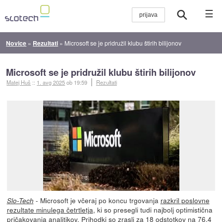
☰
Novice
»
Rezultati
»
Microsoft se je pridružil klubu štirih bilijonov
Microsoft se je pridružil klubu štirih bilijonov
Matej Huš
::
1. avg 2025
ob 19:59
Rezultati
- Microsoft je včeraj po koncu trgovanja
razkril poslovne
Slo-Tech
rezultate minulega četrtletja
, ki so presegli tudi najbolj optimistična
pričakovanja analitikov. Prihodki so zrasli za 18 odstotkov na 76,4