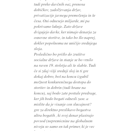
tudi preko davčnih oaz, prenosa
dobičkov, zadolževanja držav,
privatizacije javnega premoženja in še
česa. Oni odnesejo miljarde, mi pa
pokrivamo luknje. Zato države
dvigujejo davke, ker nimajo denarja za
osnovne storitve, in tako bo šlo naprej,
dokler popolnoma ne uničijo srednjega
sloja.
Posledično bo prišlo do zrušitve
socialne države in stanje se bo vrnilo
na raven 19. stoletja ali še slabše. Tudi
če si zdaj višji srednji sloj in ti gre
dokaj dobro, boš na koncu izgubil
možnost konkurenčnega dostopa do
storitev in dobrin (tudi hrane na
koncu), saj bodo zate postale predrage,
ker jih bodo bogati odnesli zase. a
mislite da je visanje cen slucajnost?
gre za direktno preslikavo bogastva
ultra bogatih , ki svoj denar plasirajo
povsod (nepremicnine na globalnem
nivoju so samo en tak primer, ki je vec