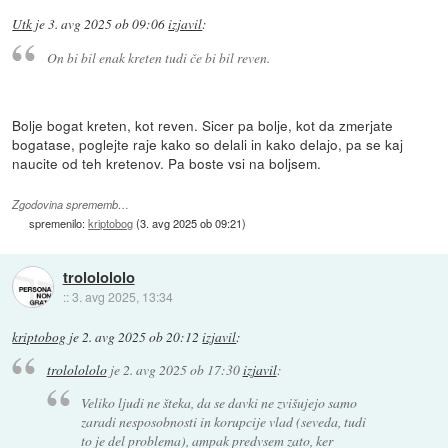
Utk
je
3. avg 2025 ob 09:06
izjavil
:
On bi bil enak kreten tudi če bi bil reven.
Bolje bogat kreten, kot reven. Sicer pa bolje, kot da zmerjate
bogatase, poglejte raje kako so delali in kako delajo, pa se kaj
naucite od teh kretenov. Pa boste vsi na boljsem.
Zgodovina sprememb…
spremenilo:
kriptobog
(
3. avg 2025 ob 09:21
)
trololololo
::
3. avg 2025, 13:34
kriptobog
je
2. avg 2025 ob 20:12
izjavil
:
trololololo
je
2. avg 2025 ob 17:30
izjavil
:
Veliko ljudi ne šteka, da se davki ne zvišujejo samo
zaradi nesposobnosti in korupcije vlad (seveda, tudi
to je del problema), ampak predvsem zato, ker