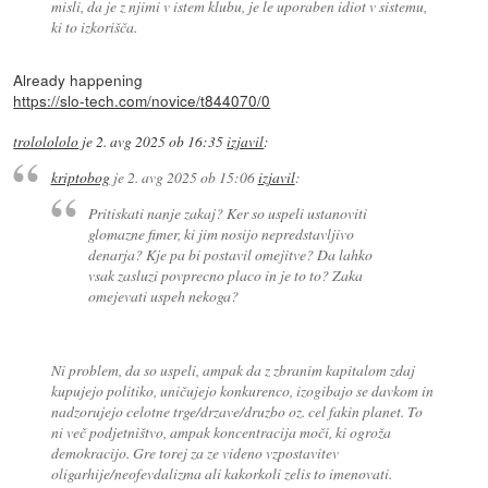
misli, da je z njimi v istem klubu, je le uporaben idiot v sistemu,
ki to izkorišča.
Already happening
https://slo-tech.com/novice/t844070/0
trololololo
je
2. avg 2025 ob 16:35
izjavil
:
kriptobog
je
2. avg 2025 ob 15:06
izjavil
:
Pritiskati nanje zakaj? Ker so uspeli ustanoviti
glomazne fimer, ki jim nosijo nepredstavljivo
denarja? Kje pa bi postavil omejitve? Da lahko
vsak zasluzi povprecno placo in je to to? Zaka
omejevati uspeh nekoga?
Ni problem, da so uspeli, ampak da z zbranim kapitalom zdaj
kupujejo politiko, uničujejo konkurenco, izogibajo se davkom in
nadzorujejo celotne trge/drzave/druzbo oz. cel fakin planet. To
ni več podjetništvo, ampak koncentracija moči, ki ogroža
demokracijo. Gre torej za ze videno vzpostavitev
oligarhije/neofevdalizma ali kakorkoli zelis to imenovati.