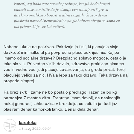
koncu), saj bodo zate postale predrage, ker jih bodo bogati
odnesli zase. a mislite da je visanje cen slucajnost? gre za
direktno preslikavo bogastva ultra bogatih , ki svoj denar
plasirajo povsod (nepremicnine na globalnem nivoju so samo en
tak primer, ki je vec kot ociten).
Nobene luknje ne pokrivas. Pokrivajo jo tisti, ki placujejo visje
davke. Z minimalko al pa povprecno placo pokrijes nic. Kaj pa
imamo od socialne drzave? Brezplacno solstvo mogoce, ostalo je
tako slo v k. Pri vedno visjih davkih, zdravstva prakticno nimamo
vec in vedno vec ljudi placuje zavarovanja, da gredo privat. Torej
placujejo veliko za nic. HVala lepa za tako drzavo. Taka drzava naj
propade cimprej.
Pa brez skrbi, zame ne bo postalo predrago, razen ce bo kg
paradajza 7 mestna cifra. Trenutno imam dovolj, da naslednjih
nekaj generacij lahko uzica v brezdelju, ce zeli. In ja, tudi jaz
plasiram denar kamorkoli lahko. Denar dela denar.
karafeka
::
3. avg 2025, 09:04