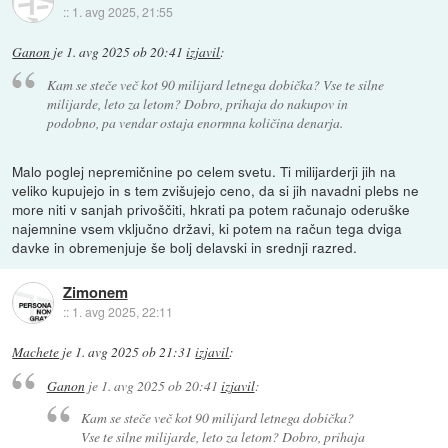
::
1. avg 2025, 21:55
Ganon
je
1. avg 2025 ob 20:41
izjavil
:
Kam se steče več kot 90 milijard letnega dobička? Vse te silne
milijarde, leto za letom? Dobro, prihaja do nakupov in
podobno, pa vendar ostaja enormna količina denarja.
Malo poglej nepremičnine po celem svetu. Ti milijarderji jih na
veliko kupujejo in s tem zvišujejo ceno, da si jih navadni plebs ne
more niti v sanjah privoščiti, hkrati pa potem računajo oderuške
najemnine vsem vključno državi, ki potem na račun tega dviga
davke in obremenjuje še bolj delavski in srednji razred.
Zimonem
::
1. avg 2025, 22:11
Machete
je
1. avg 2025 ob 21:31
izjavil
:
Ganon
je
1. avg 2025 ob 20:41
izjavil
:
Kam se steče več kot 90 milijard letnega dobička?
Vse te silne milijarde, leto za letom? Dobro, prihaja