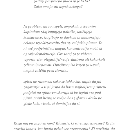
zasluzi povprecno placo in je to to?
Zaka omejevati uspeh nekoga?
Ni problem, da so uspeli, ampak da z zbranim
kapitalom zdaj kupujejo politiko, uničujejo
konkurenco, izogibajo se davkom in nadzorujejo
celotne trge/drzave/druzbo oz. cel fakin planet. To
ni več podjetništvo, ampak koncentracija moči, ki
ogroža demokracijo. Gre torej za ze videno
vzpostavitev oligarhije/neofevdalizma ali kakorkoli
zelis to imenovati. Omejitve niso kazen za uspeh,
ampak zaščita pred zlorabo.
sploh ne razumem kako se lahko kdo najde da jih
zagovarja. a ti ni jasno da bos v najboljsem primeru
podplat na njihovem skornju ki bo teptal vse pod
njimi. point being se vedno bos z glavo v dreku ne
glede kako visoko si domisljas da si.
Koga naj pa zagovarjam? Klosarje, ki sovrazijo uspesne? Ki jim
pravijo lopovi, ker imajo nekaj vec premozenja? Ki navijajo, da