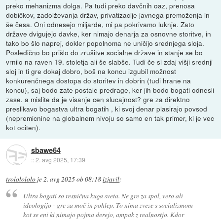
preko mehanizma dolga. Pa tudi preko davčnih oaz, prenosa
dobičkov, zadolževanja držav, privatizacije javnega premoženja in
še česa. Oni odnesejo miljarde, mi pa pokrivamo luknje. Zato
države dvigujejo davke, ker nimajo denarja za osnovne storitve, in
tako bo šlo naprej, dokler popolnoma ne uničijo srednjega sloja.
Posledično bo prišlo do zrušitve socialne države in stanje se bo
vrnilo na raven 19. stoletja ali še slabše. Tudi če si zdaj višji srednji
sloj in ti gre dokaj dobro, boš na koncu izgubil možnost
konkurenčnega dostopa do storitev in dobrin (tudi hrane na
koncu), saj bodo zate postale predrage, ker jih bodo bogati odnesli
zase. a mislite da je visanje cen slucajnost? gre za direktno
preslikavo bogastva ultra bogatih , ki svoj denar plasirajo povsod
(nepremicnine na globalnem nivoju so samo en tak primer, ki je vec
kot ociten).
sbawe64
::
2. avg 2025, 17:39
trololololo
je
2. avg 2025 ob 08:18
izjavil
:
Ultra bogati so resnična kuga sveta. Ne gre za spol, vero ali
ideologijo - gre za moč in pohlep. To nima zveze s socializmom
kot se eni ki nimajo pojma derejo, ampak z realnostjo. Kdor