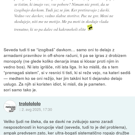
se tistim, ki imajo vec, vse pobere? Nimam nic proti, da se
izogibajo davkom. Tudi jaz se jim. Ker pretiravajo z davki.
Vedno vec davkov, vedno slabse storitve. Pac ne gre. Meni ne
skodujejo, niti me ne motijo. Me pa moti in skoduje vlada
trenutno, ki so pa dalec od kakrsnekoli elite
Seveda tudi ti se “izogibaš” davkom… samo oni to delajo z
armadami pravnikov in off-shore računi, ti pa se igras z drobizem
monopoly (ne glede koliko denarja imas si klosar proti njim in
vedno bos). Ni isto igrišče, niti ista liga. In ko misliš, da s tem
“premagaš sistem”, si v resnici ti tisti, ki si reže vejo, na kateri sediš
— medtem ko se oni režijo, ker jim takšni kot ti dejansko delajo
uslugo. Za njih si koristen idiot, ki misli, da je pameten.
sori samo tako je.
trololololo
::
2. avg 2025, 17:30
Veliko ljudi ne šteka, da se davki ne zvišujejo samo zaradi
nesposobnosti in korupcije vlad (seveda, tudi to je del problema),
ampak predvsem zato, ker ultra-bogati sistematično ropajo družbe