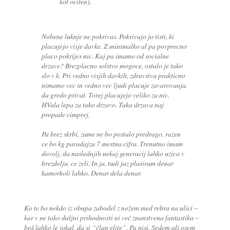
kot ociten).
Nobene luknje ne pokrivas. Pokrivajo jo tisti, ki
placujejo visje davke. Z minimalko al pa povprecno
placo pokrijes nic. Kaj pa imamo od socialne
drzave? Brezplacno solstvo mogoce, ostalo je tako
slo v k. Pri vedno visjih davkih, zdravstva prakticno
nimamo vec in vedno vec ljudi placuje zavarovanja,
da gredo privat. Torej placujejo veliko za nic.
HVala lepa za tako drzavo. Taka drzava naj
propade cimprej.
Pa brez skrbi, zame ne bo postalo predrago, razen
ce bo kg paradajza 7 mestna cifra. Trenutno imam
dovolj, da naslednjih nekaj generacij lahko uzica v
brezdelju, ce zeli. In ja, tudi jaz plasiram denar
kamorkoli lahko. Denar dela denar.
Ko te bo nekdo iz obupa zabodel z nožem med rebra na ulici –
kar v ne tako daljni prihodnosti ni več znanstvena fantastika –
boš lahko le jokal, da si “član elite”. Pa nisi. Sedem ali osem