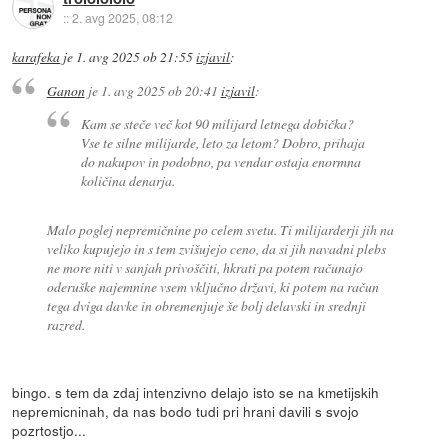
::
2. avg 2025, 08:12
karafeka
je
1. avg 2025 ob 21:55
izjavil
:
Ganon
je
1. avg 2025 ob 20:41
izjavil
:
Kam se steče več kot 90 milijard letnega dobička?
Vse te silne milijarde, leto za letom? Dobro, prihaja
do nakupov in podobno, pa vendar ostaja enormna
količina denarja.
Malo poglej nepremičnine po celem svetu. Ti milijarderji jih na
veliko kupujejo in s tem zvišujejo ceno, da si jih navadni plebs
ne more niti v sanjah privoščiti, hkrati pa potem računajo
oderuške najemnine vsem vključno državi, ki potem na račun
tega dviga davke in obremenjuje še bolj delavski in srednji
razred.
bingo. s tem da zdaj intenzivno delajo isto se na kmetijskih
nepremicninah, da nas bodo tudi pri hrani davili s svojo
pozrtostjo...