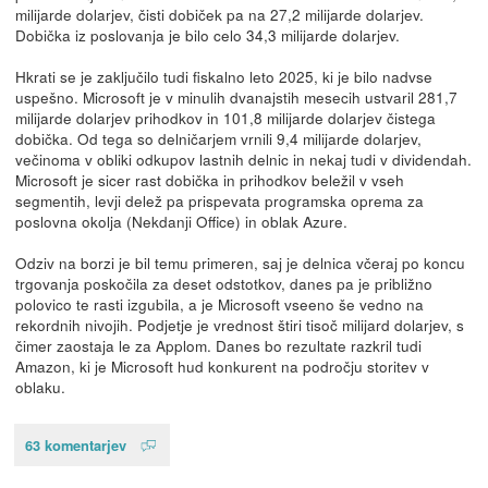
milijarde dolarjev, čisti dobiček pa na 27,2 milijarde dolarjev.
Dobička iz poslovanja je bilo celo 34,3 milijarde dolarjev.
Hkrati se je zaključilo tudi fiskalno leto 2025, ki je bilo nadvse
uspešno. Microsoft je v minulih dvanajstih mesecih ustvaril 281,7
milijarde dolarjev prihodkov in 101,8 milijarde dolarjev čistega
dobička. Od tega so delničarjem vrnili 9,4 milijarde dolarjev,
večinoma v obliki odkupov lastnih delnic in nekaj tudi v dividendah.
Microsoft je sicer rast dobička in prihodkov beležil v vseh
segmentih, levji delež pa prispevata programska oprema za
poslovna okolja (Nekdanji Office) in oblak Azure.
Odziv na borzi je bil temu primeren, saj je delnica včeraj po koncu
trgovanja poskočila za deset odstotkov, danes pa je približno
polovico te rasti izgubila, a je Microsoft vseeno še vedno na
rekordnih nivojih. Podjetje je vrednost štiri tisoč milijard dolarjev, s
čimer zaostaja le za Applom. Danes bo rezultate razkril tudi
Amazon, ki je Microsoft hud konkurent na področju storitev v
oblaku.
63 komentarjev