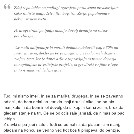
Zdaj si pa lahko na podlagi zgornjega posta samo predstavljate
kako stališče imajo šele ultra bogati.... Živijo popolnoma v
nekem svojem svetu.
Po drugi strani pa ljudje nimajo dovolj denarja na šolske
potrebščine.
Vse multi milijonarje bi morali dodatno obdavčit vsaj s 80% na
svetovni ravni, dokler ne bo prepozno in ne bodo imeli držav v
svojem žepu, ker že danes države zapravljajo ogromno denarja
za napihnjene investicijske projekte, ki gre direkt v njihove žepe .
In to je samo vrh ledene gore.
Tudi mi nismo imeli. In se za marikaj drugega. In se se zavestno
odlocil, da bom delal na tem da moji druzini nikoli ne bo nic
manjkalo in da bom imel dovolj, da si kupim kar si zelim, brez da
gledam stanje na trr. Ce se odlocis raje jamrati, da nimas pa pac
jebiga.
Z davki si pa jebi mater. Tudi ce pomutim, da placam cim manj,
placam na koncu se vedno vec kot bos ti prispeval do penzije.