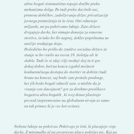
ultra-bogati sistematično ropajo družbe preko
mehanizma dolga. Pa tudi preko davčnih oaz,
prenosa dobičkov, zadolževanja držav, privatizacije
javnega premoženja in še česa. Oni odnesejo
miljarde, mi pa pokrivamo luknje. Zato države
dvigujejo davke, ker nimajo denarja za osnovne
storitve, in tako bo šlo naprej, dokler popolnoma ne
uničijo srednjega sloja.
Posledično bo prišlo do zrušitve socialne države in
stanje se bo vrnilo na raven 19. stoletja ali še
slabše. Tudi če si zdaj višji srednji sloj in ti gre
dokaj dobro, boš na koncu izgubil možnost
konkurenčnega dostopa do storitev in dobrin (tudi
hrane na koncu), saj bodo zate postale predrage,
ker jih bodo bogati odnesli zase. a mislite da je
visanje cen slucajnost? gre za direktno preslikavo
bogastva ultra bogatih , ki svoj denar plasirajo
povsod (nepremicnine na globalnem nivoju so samo
en tak primer, ki je vec kot ociten).
Nobene luknje ne pokrivas. Pokrivajo jo tisti, ki placujejo visje
davke. Z minimalko al pa povprecno placo pokrijes nic. Kaj pa