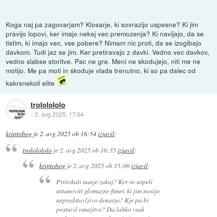
Koga naj pa zagovarjam? Klosarje, ki sovrazijo uspesne? Ki jim
pravijo lopovi, ker imajo nekaj vec premozenja? Ki navijajo, da se
tistim, ki imajo vec, vse pobere? Nimam nic proti, da se izogibajo
davkom. Tudi jaz se jim. Ker pretiravajo z davki. Vedno vec davkov,
vedno slabse storitve. Pac ne gre. Meni ne skodujejo, niti me ne
motijo. Me pa moti in skoduje vlada trenutno, ki so pa dalec od
kakrsnekoli elite
trololololo
::
2. avg 2025, 17:04
kriptobog
je
2. avg 2025 ob 16:54
izjavil
:
trololololo
je
2. avg 2025 ob 16:35
izjavil
:
kriptobog
je
2. avg 2025 ob 15:06
izjavil
:
Pritiskati nanje zakaj? Ker so uspeli
ustanoviti glomazne fimer, ki jim nosijo
nepredstavljivo denarja? Kje pa bi
postavil omejitve? Da lahko vsak