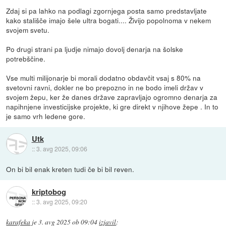
Zdaj si pa lahko na podlagi zgornjega posta samo predstavljate
kako stališče imajo šele ultra bogati.... Živijo popolnoma v nekem
svojem svetu.
Po drugi strani pa ljudje nimajo dovolj denarja na šolske
potrebščine.
Vse multi milijonarje bi morali dodatno obdavčit vsaj s 80% na
svetovni ravni, dokler ne bo prepozno in ne bodo imeli držav v
svojem žepu, ker že danes države zapravljajo ogromno denarja za
napihnjene investicijske projekte, ki gre direkt v njihove žepe . In to
je samo vrh ledene gore.
Utk
::
3. avg 2025, 09:06
On bi bil enak kreten tudi če bi bil reven.
kriptobog
::
3. avg 2025, 09:20
karafeka
je
3. avg 2025 ob 09:04
izjavil
: