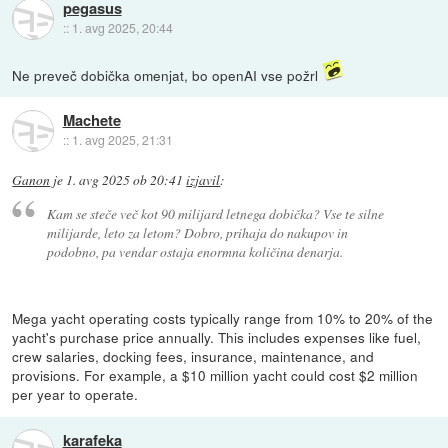
pegasus
::
1. avg 2025, 20:44
Ne preveč dobička omenjat, bo openAI vse požrl
Machete
::
1. avg 2025, 21:31
Ganon
je
1. avg 2025 ob 20:41
izjavil
:
Kam se steče več kot 90 milijard letnega dobička? Vse te silne
milijarde, leto za letom? Dobro, prihaja do nakupov in
podobno, pa vendar ostaja enormna količina denarja.
Mega yacht operating costs typically range from 10% to 20% of the
yacht's purchase price annually. This includes expenses like fuel,
crew salaries, docking fees, insurance, maintenance, and
provisions. For example, a $10 million yacht could cost $2 million
per year to operate.
karafeka