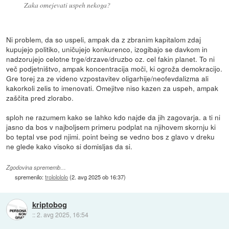
Zaka omejevati uspeh nekoga?
Ni problem, da so uspeli, ampak da z zbranim kapitalom zdaj
kupujejo politiko, uničujejo konkurenco, izogibajo se davkom in
nadzorujejo celotne trge/drzave/druzbo oz. cel fakin planet. To ni
več podjetništvo, ampak koncentracija moči, ki ogroža demokracijo.
Gre torej za ze videno vzpostavitev oligarhije/neofevdalizma ali
kakorkoli zelis to imenovati. Omejitve niso kazen za uspeh, ampak
zaščita pred zlorabo.
sploh ne razumem kako se lahko kdo najde da jih zagovarja. a ti ni
jasno da bos v najboljsem primeru podplat na njihovem skornju ki
bo teptal vse pod njimi. point being se vedno bos z glavo v dreku
ne glede kako visoko si domisljas da si.
Zgodovina sprememb…
spremenilo:
trololololo
(
2. avg 2025 ob 16:37
)
kriptobog
::
2. avg 2025, 16:54