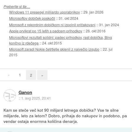
Preberite si še…
Windows 11 presegel milijardo uporabnikov
::
29. jan 2026
Microsoftov dobiček poskočil
::
31. okt 2024
Microsoft z rekordnim dobičkom ni izpolnil pričakovanj
::
31. jan 2024
Apple prvikrat po 15 letih s padcem prihodkov
::
26. okt 2016
Microsoftovi rezultati solidni: padec prihodkov, rast dobička, Bing
končno iz rdečega
::
24. okt 2015
Microsoft zaradi Nokie četrtletje sklenil z največjo izgubo
::
22. jul
2015
«
1
2
»
Ganon
::
1. avg 2025, 20:41
Kam se steče več kot 90 milijard letnega dobička? Vse te silne
milijarde, leto za letom? Dobro, prihaja do nakupov in podobno, pa
vendar ostaja enormna količina denarja.