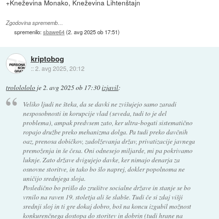
+Kneževina Monako, Kneževina Lihtenštajn
Zgodovina sprememb…
spremenilo:
sbawe64
(
2. avg 2025 ob 17:51
)
kriptobog
::
2. avg 2025, 20:12
trololololo
je
2. avg 2025 ob 17:30
izjavil
:
Veliko ljudi ne šteka, da se davki ne zvišujejo samo zaradi
nesposobnosti in korupcije vlad (seveda, tudi to je del
problema), ampak predvsem zato, ker ultra-bogati sistematično
ropajo družbe preko mehanizma dolga. Pa tudi preko davčnih
oaz, prenosa dobičkov, zadolževanja držav, privatizacije javnega
premoženja in še česa. Oni odnesejo miljarde, mi pa pokrivamo
luknje. Zato države dvigujejo davke, ker nimajo denarja za
osnovne storitve, in tako bo šlo naprej, dokler popolnoma ne
uničijo srednjega sloja.
Posledično bo prišlo do zrušitve socialne države in stanje se bo
vrnilo na raven 19. stoletja ali še slabše. Tudi če si zdaj višji
srednji sloj in ti gre dokaj dobro, boš na koncu izgubil možnost
konkurenčnega dostopa do storitev in dobrin (tudi hrane na