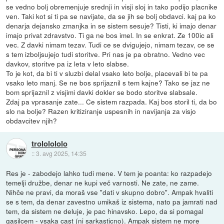
se vedno bolj obremenjuje srednji in visji sloj in tako podijo placnike
ven. Taki kot si ti pa se navijate, da se jih se bolj obdavci. kaj pa ko
denarja dejansko zmanjka in se sistem sesuje? Tisti, ki imajo denar
imajo privat zdravstvo. Ti ga ne bos imel. In se enkrat. Ze 100ic ali
vec. Z davki nimam tezav. Tudi ce se dvigujejo, nimam tezav, ce se
s tem izboljsujejo tudi storitve. Pri nas je pa obratno. Vedno vec
davkov, storitve pa iz leta v leto slabse.
To je kot, da bi ti v sluzbi delal vsako leto bolje, placevali bi te pa
vsako leto manj. Se ne bos sprijaznil s tem kajne? Tako se jaz ne
bom sprijaznil z visjimi davki dokler se bodo storitve slabsale.
Zdaj pa vprasanje zate... Ce sistem razpada. Kaj bos storil ti, da bo
slo na bolje? Razen kritiziranje uspesnih in navijanja za visjo
obdavcitev njih?
trololololo
::
3. avg 2025, 14:35
Res je - zabodejo lahko tudi mene. V tem je poanta: ko razpadejo
temelji družbe, denar ne kupi več varnosti. Ne zate, ne zame.
Nihče ne pravi, da moraš vse "dati v skupno dobro". Ampak hvaliti
se s tem, da denar zavestno umikaš iz sistema, nato pa jamrati nad
tem, da sistem ne deluje, je pac hinavsko. Lepo, da si pomagal
gasilcem - vsaka cast (ni sarkasticno). Ampak sistem ne more