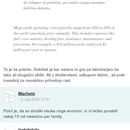
do nakupov in podobno, pa vendar ostaja enormna
količina denarja.
Mega yacht operating costs typically range from 10% to 20% of
the yacht's purchase price annually. This includes expenses like
fuel, crew salaries, docking fees, insurance, maintenance, and
provisions. For example, a $10 million yacht could cost $2
million per year to operate.
To je že pokrito. Dobiček je kar ostane to gre pa delničarjem če
tako ali drugačni obliki. Ali z dividendami, odkupom delnic , ali prek
investicij za morebitno prihodnjo rast.
Machete
::
2. avg 2025, 07:51
Point je, da so stroški visoke noge enormni, in ni težko porabiti
nekaj 10 mil mesečno per family.
trololololo