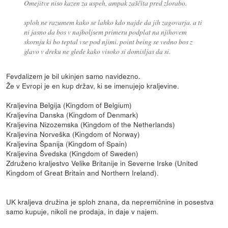
Omejitve niso kazen za uspeh, ampak zaščita pred zlorabo.
sploh ne razumem kako se lahko kdo najde da jih zagovarja. a ti
ni jasno da bos v najboljsem primeru podplat na njihovem
skornju ki bo teptal vse pod njimi. point being se vedno bos z
glavo v dreku ne glede kako visoko si domisljas da si.
Fevdalizem je bil ukinjen samo navidezno.
Že v Evropi je en kup držav, ki se imenujejo kraljevine.
Kraljevina Belgija (Kingdom of Belgium)
Kraljevina Danska (Kingdom of Denmark)
Kraljevina Nizozemska (Kingdom of the Netherlands)
Kraljevina Norveška (Kingdom of Norway)
Kraljevina Španija (Kingdom of Spain)
Kraljevina Švedska (Kingdom of Sweden)
Združeno kraljestvo Velike Britanije in Severne Irske (United
Kingdom of Great Britain and Northern Ireland).
UK kraljeva družina je sploh znana, da nepremičnine in posestva
samo kupuje, nikoli ne prodaja, in daje v najem.