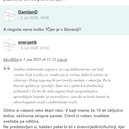
DamijanD
::
3. jun 2025, 19:38
A mogoče vemo koliko TČjev je v Sloveniji?
energetik
::
3. jun 2025, 20:00
k4vz0024
je
3. jun 2025 ob 15:52
izjavil
:
Osebne elektronske naprave so vsaj deklarativno vse bolj
varčne. Led svetila so, vendar pa je večina slabe kvalitete in
crkavajo. Poleg tega naj bi povzročila motnje v omrežju. Pa še
barvni spekter je vprašljiv. Smo res z njimi kot družba kaj
prihranili? Če bo šlo tako naprej bodo gospodinjstva
uporabljale lojenke za razsvetljavo, zato da se bodo turisti in
ultra bogataši vozili z električnimi vozili.
Očitno si nabavil neko škart robo. V bajti imamo že 10 let izključno
ledice, večinoma stropne panele. Crknil ni noben, kvaliteta
svetlobe pa odlična.
Ne predstavljam si, kakšen pekel bi bil v dnevni/jedilnici/kuhinji, kjer