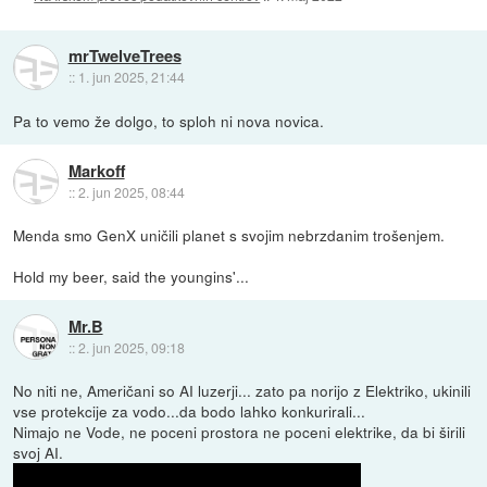
mrTwelveTrees
::
1. jun 2025, 21:44
Pa to vemo že dolgo, to sploh ni nova novica.
Markoff
::
2. jun 2025, 08:44
Menda smo GenX uničili planet s svojim nebrzdanim trošenjem.
Hold my beer, said the youngins'...
Mr.B
::
2. jun 2025, 09:18
No niti ne, Američani so AI luzerji... zato pa norijo z Elektriko, ukinili
vse protekcije za vodo...da bodo lahko konkurirali...
Nimajo ne Vode, ne poceni prostora ne poceni elektrike, da bi širili
svoj AI.