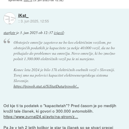
iKst_
::
3. jun 2025, 12:55
starfotr
je
3. jun 2025 ob 12:37
izjavil
:
Obstoječe omrežje zagotovo ne bo kos električnim vozilom, po
obstoječih podatkih je kapacitete za nekje 40.000 vozil, da ne bo
prihajalo do problemov na omrežju. Novo omrežje, ki bo zmožno
polnit 1.300.000 električnih vozil pa še ni narejeno.
Konec leta 2024 je bilo 17k električnih osebnih vozil v Sloveniji.
Torej smo na polovici kapacitet elektroenergetskega sistema
Slovenije.
https://pxweb.stat.si/SiStatData/pxweb/...
Od kje ti ta podatek o "kapacitetah"? Pred časom je po medijih
krožil tale članek, ki govori o 300.000 avtomobilih.
https://www.zurnal24.si/avto/na-strom/z...
Pa že v teh 2 letih kolikor je star ta članek so se stvari precej