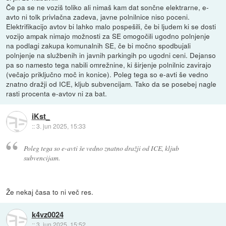
Če pa se ne voziš toliko ali nimaš kam dat sončne elektrarne, e-
avto ni tolk privlačna zadeva, javne polnilnice niso poceni.
Elektrifikacijo avtov bi lahko malo pospešili, če bi ljudem ki se dosti
vozijo ampak nimajo možnosti za SE omogočili ugodno polnjenje
na podlagi zakupa komunalnih SE, če bi močno spodbujali
polnjenje na službenih in javnih parkingih po ugodni ceni. Dejanso
pa so namesto tega nabili omrežnine, ki širjenje polnilnic zavirajo
(večajo priključno moč in konice). Poleg tega so e-avti še vedno
znatno dražji od ICE, kljub subvencijam. Tako da se posebej nagle
rasti procenta e-avtov ni za bat.
iKst_
::
3. jun 2025, 15:33
Poleg tega so e-avti še vedno znatno dražji od ICE, kljub
subvencijam.
Že nekaj časa to ni več res.
k4vz0024
::
3. jun 2025, 15:52