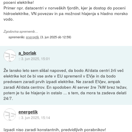
poceni elektrike!
Primer npr. datacentri v norveških fjordih, kjer je dostop do poceni
hidroelektrike, VN povezav in pa možnost hlajenja s hladno morsko
vodo.
Zgodovina sprememb…
spremenilo:
energetik
(
3. jun 2025 ob 12:59
)
a_borlak
::
3. jun 2025, 15:01
Že lansko leto sem slišal napoved, da bodo AI/data centri žrli več
elektrike kot če bi vse avte v EU spremenil v EVje in da bodo
predvsem zaradi prvih izpadi elektrike. Ne zaradi EVjev, ampak
zaradi AI/data centrov. En spodoben AI server žre 7kW brez težav,
potem je tu še hlajenje in ostalo ... s tem, da mora ta zadeva delati
24/7.
energetik
::
3. jun 2025, 15:14
Izpadi niso zaradi konstantnih, predvidljivih porabnikov!