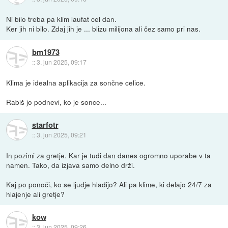
Ni bilo treba pa klim laufat cel dan.
Ker jih ni bilo. Zdaj jih je ... blizu milijona ali čez samo pri nas.
bm1973
::
3. jun 2025, 09:17
Klima je idealna aplikacija za sončne celice.
Rabiš jo podnevi, ko je sonce...
starfotr
::
3. jun 2025, 09:21
In pozimi za gretje. Kar je tudi dan danes ogromno uporabe v ta
namen. Tako, da izjava samo delno drži.
Kaj po ponoči, ko se ljudje hladijo? Ali pa klime, ki delajo 24/7 za
hlajenje ali gretje?
kow
::
3. jun 2025, 09:26