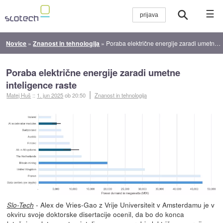
☰
Novice
»
Znanost in tehnologija
»
Poraba električne energije zaradi umetne inteligence raste
Poraba električne energije zaradi umetne
inteligence raste
Matej Huš
::
1. jun 2025
ob 20:50
Znanost in tehnologija
- Alex de Vries-Gao z Vrije Universiteit v Amsterdamu je v
Slo-Tech
okviru svoje doktorske disertacije ocenil, da bo do konca