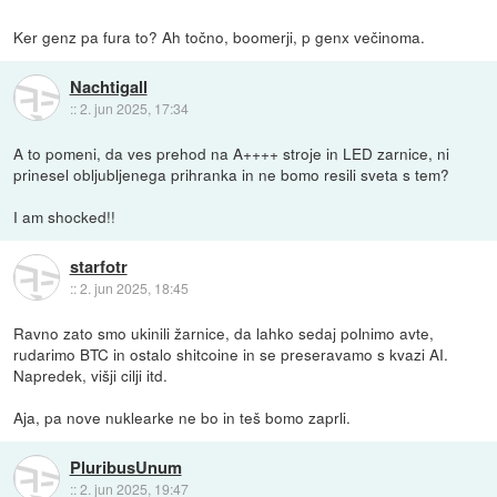
Ker genz pa fura to? Ah točno, boomerji, p genx večinoma.
Nachtigall
::
2. jun 2025, 17:34
A to pomeni, da ves prehod na A++++ stroje in LED zarnice, ni
prinesel obljubljenega prihranka in ne bomo resili sveta s tem?
I am shocked!!
starfotr
::
2. jun 2025, 18:45
Ravno zato smo ukinili žarnice, da lahko sedaj polnimo avte,
rudarimo BTC in ostalo shitcoine in se preseravamo s kvazi AI.
Napredek, višji cilji itd.
Aja, pa nove nuklearke ne bo in teš bomo zaprli.
PluribusUnum
::
2. jun 2025, 19:47