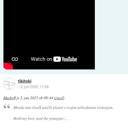
tikitoki
::
2. jun 2025, 11:58
Markoff
je
2. jun 2025 ob 08:44
izjavil
:
Menda smo GenX uničili planet s svojim nebrzdanim trošenjem.
Hold my beer, said the youngins'...