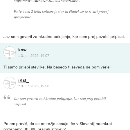
https://www.zurnal24.si/avto/na-strom/z...
Pa že v teh 2 letih kolikor je star ta članek so se stvari precej
spremenile.
Jaz sem govoril za hkratno polnjenje, kar sem prej pozabil pripisat.
kow
::
3. jun 2025, 19:07
Ti samo prilepi stevilke. Na besedo ti seveda ne bom verjeli.
iKst_
::
3. jun 2025, 19:28
Jaz sem govoril za hkratno polnjenje, kar sem prej pozabil
pripisat.
Potem praviš, da se omrežje sesuje, če v Sloveniji naenkrat
poženemo 30.000 pralnih strojev?