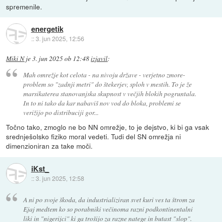
spremenile.
energetik
::
3. jun 2025, 12:56
Miki N
je
3. jun 2025 ob 12:48
izjavil
:
Mah omrežje kot celota - na nivoju države - verjetno zmore-
problem so "zadnji metri" do štekerjev, sploh v mestih. To je že
marsikaterea stanovanjska skupnost v večjih blokih pogruntala.
In to ni tako da kar nabaviš nov vod do bloka, problemi se
verižijo po distribuciji gor...
Točno tako, zmoglo ne bo NN omrežje, to je dejstvo, ki bi ga vsak
srednješolsko fiziko moral vedeti. Tudi del SN omrežja ni
dimenzioniran za take moči.
iKst_
::
3. jun 2025, 12:58
A ni po svoje škoda, da industrializiran svet kuri ves ta štrom za
Ejaj medtem ko so porabniki večinoma razni podkontinentalni
liki in "nigerijci" ki ga trošijo za razne natege in butast "slop".