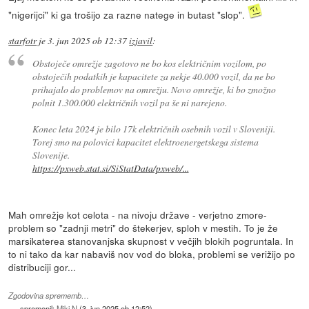
"nigerijci" ki ga trošijo za razne natege in butast "slop".
starfotr
je
3. jun 2025 ob 12:37
izjavil
:
Obstoječe omrežje zagotovo ne bo kos električnim vozilom, po
obstoječih podatkih je kapacitete za nekje 40.000 vozil, da ne bo
prihajalo do problemov na omrežju. Novo omrežje, ki bo zmožno
polnit 1.300.000 električnih vozil pa še ni narejeno.
Konec leta 2024 je bilo 17k električnih osebnih vozil v Sloveniji.
Torej smo na polovici kapacitet elektroenergetskega sistema
Slovenije.
https://pxweb.stat.si/SiStatData/pxweb/...
Mah omrežje kot celota - na nivoju države - verjetno zmore-
problem so "zadnji metri" do štekerjev, sploh v mestih. To je že
marsikaterea stanovanjska skupnost v večjih blokih pogruntala. In
to ni tako da kar nabaviš nov vod do bloka, problemi se verižijo po
distribuciji gor...
Zgodovina sprememb…
spremenil:
Miki N
(
3. jun 2025 ob 12:52
)