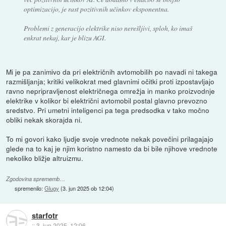
optimizacijo, je rast pozitivnih učinkov eksponentna.
Problemi z generacijo elektrike niso nerešljivi, sploh, ko imaš
enkrat nekaj, kar je blizu AGI.
Mi je pa zanimivo da pri električnih avtomobilih po navadi ni takega
razmišljanja; kritiki velikokrat med glavnimi očitki proti izpostavljajo
ravno nepripravljenost električnega omrežja in manko proizvodnje
elektrike v kolikor bi električni avtomobil postal glavno prevozno
sredstvo. Pri umetni inteligenci pa tega predsodka v tako močno
obliki nekak skorajda ni.
To mi govori kako ljudje svoje vrednote nekak povečini prilagajajo
glede na to kaj je njim koristno namesto da bi bile njihove vrednote
nekoliko bližje altruizmu.
Zgodovina sprememb…
spremenilo:
Glugy
(
3. jun 2025 ob 12:04
)
starfotr
::
3. jun 2025, 12:06