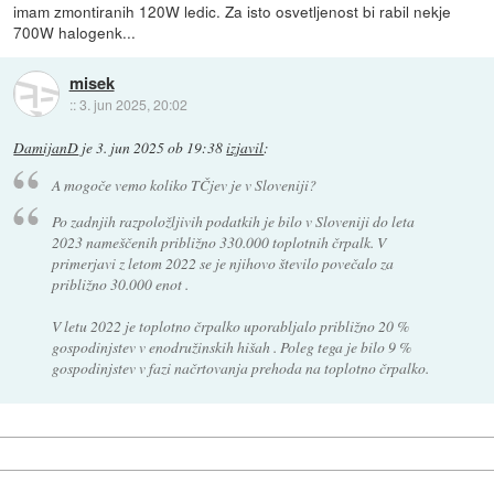
imam zmontiranih 120W ledic. Za isto osvetljenost bi rabil nekje
700W halogenk...
misek
::
3. jun 2025, 20:02
DamijanD
je
3. jun 2025 ob 19:38
izjavil
:
A mogoče vemo koliko TČjev je v Sloveniji?
Po zadnjih razpoložljivih podatkih je bilo v Sloveniji do leta
2023 nameščenih približno 330.000 toplotnih črpalk. V
primerjavi z letom 2022 se je njihovo število povečalo za
približno 30.000 enot .
V letu 2022 je toplotno črpalko uporabljalo približno 20 %
gospodinjstev v enodružinskih hišah . Poleg tega je bilo 9 %
gospodinjstev v fazi načrtovanja prehoda na toplotno črpalko.