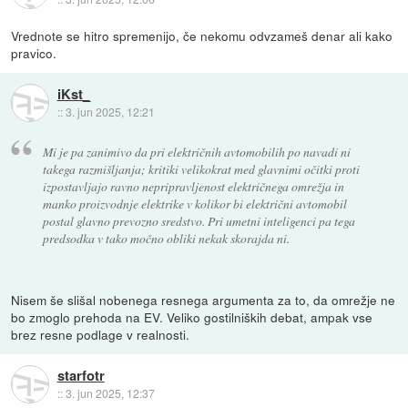
Vrednote se hitro spremenijo, če nekomu odvzameš denar ali kako
pravico.
iKst_
::
3. jun 2025, 12:21
Mi je pa zanimivo da pri električnih avtomobilih po navadi ni
takega razmišljanja; kritiki velikokrat med glavnimi očitki proti
izpostavljajo ravno nepripravljenost električnega omrežja in
manko proizvodnje elektrike v kolikor bi električni avtomobil
postal glavno prevozno sredstvo. Pri umetni inteligenci pa tega
predsodka v tako močno obliki nekak skorajda ni.
Nisem še slišal nobenega resnega argumenta za to, da omrežje ne
bo zmoglo prehoda na EV. Veliko gostilniških debat, ampak vse
brez resne podlage v realnosti.
starfotr
::
3. jun 2025, 12:37