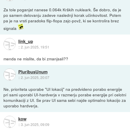
Za tole poganjat nanese 0.064k Krških nukleark. Še dobro, da je
po samem delovanju zadeve naslednji korak učinkovitost. Potem
pa je na vrsti paradoks flip-flopa zajc-povž, ki se kontrolira brez
signala
link_up
::
2. jun 2025, 19:51
menda ne mislite, da bi zmanjsali??
PluribusUnum
::
2. jun 2025, 20:07
Ne, prioriteta uporabe "UI lokacij" na predvideno porabo energije
pri sami uporabi UI-hardverja v razmerju porabe energije pri celotni
komunikaciji z UI. Se prav UI sama sebi najde optimalno lokacijo za
uporabo hardverja.
kow
::
3. jun 2025, 09:09