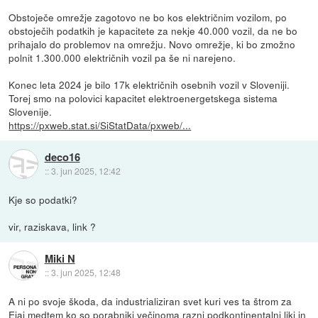
Obstoječe omrežje zagotovo ne bo kos električnim vozilom, po
obstoječih podatkih je kapacitete za nekje 40.000 vozil, da ne bo
prihajalo do problemov na omrežju. Novo omrežje, ki bo zmožno
polnit 1.300.000 električnih vozil pa še ni narejeno.
Konec leta 2024 je bilo 17k električnih osebnih vozil v Sloveniji.
Torej smo na polovici kapacitet elektroenergetskega sistema
Slovenije.
https://pxweb.stat.si/SiStatData/pxweb/...
deco16
::
3. jun 2025, 12:42
Kje so podatki?
vir, raziskava, link ?
Miki N
::
3. jun 2025, 12:48
A ni po svoje škoda, da industrializiran svet kuri ves ta štrom za
Ejaj medtem ko so porabniki večinoma razni podkontinentalni liki in