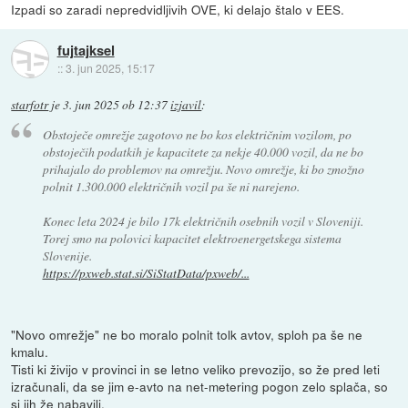
Izpadi so zaradi nepredvidljivih OVE, ki delajo štalo v EES.
fujtajksel
::
3. jun 2025, 15:17
starfotr
je
3. jun 2025 ob 12:37
izjavil
:
Obstoječe omrežje zagotovo ne bo kos električnim vozilom, po
obstoječih podatkih je kapacitete za nekje 40.000 vozil, da ne bo
prihajalo do problemov na omrežju. Novo omrežje, ki bo zmožno
polnit 1.300.000 električnih vozil pa še ni narejeno.
Konec leta 2024 je bilo 17k električnih osebnih vozil v Sloveniji.
Torej smo na polovici kapacitet elektroenergetskega sistema
Slovenije.
https://pxweb.stat.si/SiStatData/pxweb/...
"Novo omrežje" ne bo moralo polnit tolk avtov, sploh pa še ne
kmalu.
Tisti ki živijo v provinci in se letno veliko prevozijo, so že pred leti
izračunali, da se jim e-avto na net-metering pogon zelo splača, so
si jih že nabavili.