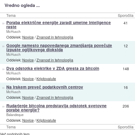
Vredno ogleda ...
Tema
Sporočila
»
Poraba električne energije zaradi umetne inteligence
41
raste
McHusch
Oddelek:
Novice
/
Znanost in tehnologija
»
Google namesto napovedanega zmanjšanja povečuje
12
izpuste ogljikovega dioksida
McHusch
Oddelek:
Novice
/
Znanost in tehnologija
»
Dva odstotka elektrike v ZDA gresta za bitcoin
148
McHusch
Oddelek:
Novice
/
Kriptovalute
»
Na Irskem preveč podatkovnih centrov
16
McHusch
Oddelek:
Novice
/
Znanost in tehnologija
»
Rudarjenje bitcoina predstavlja odstotek svetovne
206
porabe energije?
Balandeque
Oddelek:
Novice
/
Kriptovalute
Tema
Sporočila
Več podobnih tem