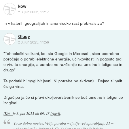
kow
::
3. jun 2025, 11:17
In v katerih geografijah imamo visoko rast prebivalstva?
Glugy
::
3. jun 2025, 11:56
"Tehnološki velikani, kot sta Google in Microsoft, sicer podrobno
poročajo o porabi električne energije, učinkovitosti in pogosto tudi
o viru te energije, a porabe ne razčlenijo na umetno inteligenco in
drugo"
Te podatki bi mogl bit javni. Ni potrebe po skrivanju. Dejmo si nalit
čistga vina.
Drgač pa ja če si pravi okoljevarstvenik se boš umetne inteligence
izogibal.
iKst_
je
3. jun 2025 ob 09:48
izjavil
:
To so dobre novice. Večja poraba = ljudje več uporabljajo AI =
več pozitivnih učinkov AI. Če dodamo v enačbo še boljšo