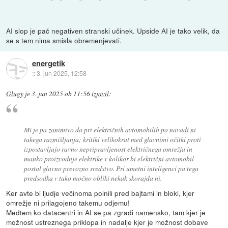
AI slop je pač negativen stranski učinek. Upside AI je tako velik, da
se s tem nima smisla obremenjevati.
energetik
::
3. jun 2025, 12:58
Glugy
je
3. jun 2025 ob 11:56
izjavil
:
Mi je pa zanimivo da pri električnih avtomobilih po navadi ni
takega razmišljanja; kritiki velikokrat med glavnimi očitki proti
izpostavljajo ravno nepripravljenost električnega omrežja in
manko proizvodnje elektrike v kolikor bi električni avtomobil
postal glavno prevozno sredstvo. Pri umetni inteligenci pa tega
predsodka v tako močno obliki nekak skorajda ni.
Ker avte bi ljudje večinoma polnili pred bajtami in bloki, kjer
omrežje ni prilagojeno takemu odjemu!
Medtem ko datacentri in AI se pa zgradi namensko, tam kjer je
možnost ustreznega priklopa in nadalje kjer je možnost dobave