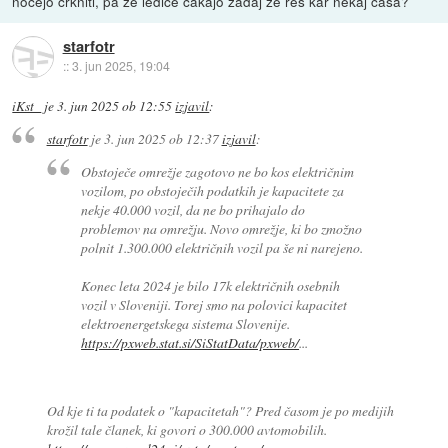
nočejo crkniti, pa že ledice čakajo zadaj že res kar nekaj časa?
starfotr
::
3. jun 2025, 19:04
iKst_
je
3. jun 2025 ob 12:55
izjavil
:
starfotr
je
3. jun 2025 ob 12:37
izjavil
:
Obstoječe omrežje zagotovo ne bo kos električnim
vozilom, po obstoječih podatkih je kapacitete za
nekje 40.000 vozil, da ne bo prihajalo do
problemov na omrežju. Novo omrežje, ki bo zmožno
polnit 1.300.000 električnih vozil pa še ni narejeno.
Konec leta 2024 je bilo 17k električnih osebnih
vozil v Sloveniji. Torej smo na polovici kapacitet
elektroenergetskega sistema Slovenije.
https://pxweb.stat.si/SiStatData/pxweb/
...
Od kje ti ta podatek o "kapacitetah"? Pred časom je po medijih
krožil tale članek, ki govori o 300.000 avtomobilih.