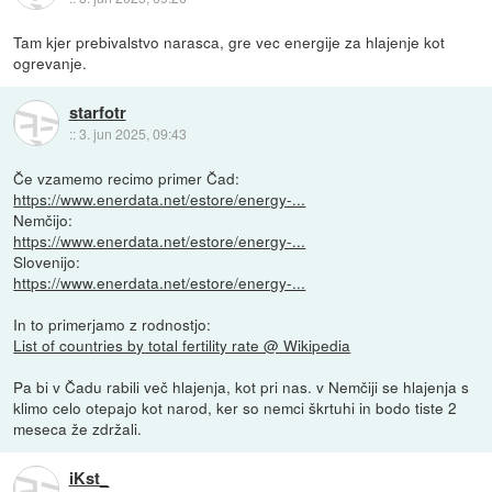
Tam kjer prebivalstvo narasca, gre vec energije za hlajenje kot
ogrevanje.
starfotr
::
3. jun 2025, 09:43
Če vzamemo recimo primer Čad:
https://www.enerdata.net/estore/energy-...
Nemčijo:
https://www.enerdata.net/estore/energy-...
Slovenijo:
https://www.enerdata.net/estore/energy-...
In to primerjamo z rodnostjo:
List of countries by total fertility rate @ Wikipedia
Pa bi v Čadu rabili več hlajenja, kot pri nas. v Nemčiji se hlajenja s
klimo celo otepajo kot narod, ker so nemci škrtuhi in bodo tiste 2
meseca že zdržali.
iKst_