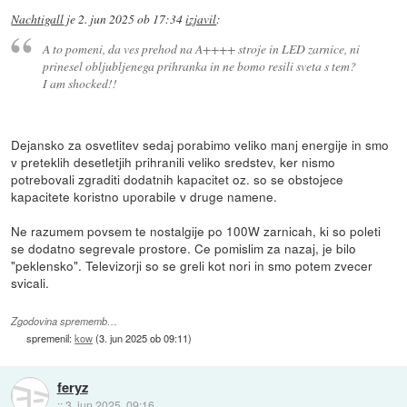
Nachtigall
je
2. jun 2025 ob 17:34
izjavil
:
A to pomeni, da ves prehod na A++++ stroje in LED zarnice, ni
prinesel obljubljenega prihranka in ne bomo resili sveta s tem?
I am shocked!!
Dejansko za osvetlitev sedaj porabimo veliko manj energije in smo
v preteklih desetletjih prihranili veliko sredstev, ker nismo
potrebovali zgraditi dodatnih kapacitet oz. so se obstojece
kapacitete koristno uporabile v druge namene.
Ne razumem povsem te nostalgije po 100W zarnicah, ki so poleti
se dodatno segrevale prostore. Ce pomislim za nazaj, je bilo
"peklensko". Televizorji so se greli kot nori in smo potem zvecer
svicali.
Zgodovina sprememb…
spremenil:
kow
(
3. jun 2025 ob 09:11
)
feryz
::
3. jun 2025, 09:16