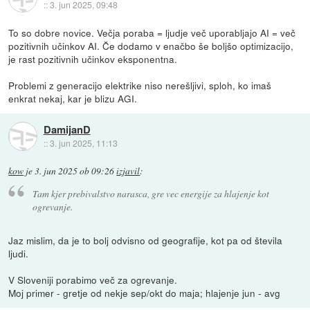
::
3. jun 2025, 09:48
To so dobre novice. Večja poraba = ljudje več uporabljajo AI = več
pozitivnih učinkov AI. Če dodamo v enačbo še boljšo optimizacijo,
je rast pozitivnih učinkov eksponentna.
Problemi z generacijo elektrike niso nerešljivi, sploh, ko imaš
enkrat nekaj, kar je blizu AGI.
DamijanD
::
3. jun 2025, 11:13
kow
je
3. jun 2025 ob 09:26
izjavil
:
Tam kjer prebivalstvo narasca, gre vec energije za hlajenje kot
ogrevanje.
Jaz mislim, da je to bolj odvisno od geografije, kot pa od števila
ljudi.
V Sloveniji porabimo več za ogrevanje.
Moj primer - gretje od nekje sep/okt do maja; hlajenje jun - avg