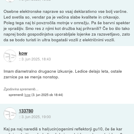
Osebne elektronske naprave so vsaj deklarativno vse bolj varčne.
Led svetila so, vendar pa je večina slabe kvalitete in crkavajo.
Poleg tega naj bi povzročila motnje v omrežju. Pa še barvni spekter
je vprašljiv. Smo res z njimi kot družba kaj prihranili? Če bo šlo tako
naprej bodo gospodinjstva uporabljale lojenke za razsvetljavo, zato
da se bodo turisti in ultra bogataši vozili z električnimi vozili.
kow
::
3. jun 2025, 18:43
Imam diametralno drugacne izkusnje. Ledice delajo leta, ostale
zarnice pa se menja nonstop.
Zgodovina sprememb…
spremenil:
kow
(
3. jun 2025 ob 18:44
)
133780
::
3. jun 2025, 19:00
Kaj pa naj narediš s hal(ucin)ogenimi reflektorji gu10, če še kar