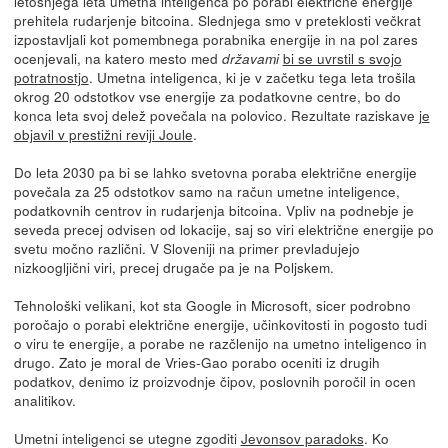
letošnjega leta umetna inteligenca po porabi električne energije
prehitela rudarjenje bitcoina. Slednjega smo v preteklosti večkrat
izpostavljali kot pomembnega porabnika energije in na pol zares
ocenjevali, na katero mesto med
bi se uvrstil s svojo
državami
potratnostjo
. Umetna inteligenca, ki je v začetku tega leta trošila
okrog 20 odstotkov vse energije za podatkovne centre, bo do
konca leta svoj delež povečala na polovico. Rezultate raziskave
je
objavil v prestižni reviji Joule
.
Do leta 2030 pa bi se lahko svetovna poraba električne energije
povečala za 25 odstotkov samo na račun umetne inteligence,
podatkovnih centrov in rudarjenja bitcoina. Vpliv na podnebje je
seveda precej odvisen od lokacije, saj so viri električne energije po
svetu močno različni. V Sloveniji na primer prevladujejo
nizkoogljični viri, precej drugače pa je na Poljskem.
Tehnološki velikani, kot sta Google in Microsoft, sicer podrobno
poročajo o porabi električne energije, učinkovitosti in pogosto tudi
o viru te energije, a porabe ne razčlenijo na umetno inteligenco in
drugo. Zato je moral de Vries-Gao porabo oceniti iz drugih
podatkov, denimo iz proizvodnje čipov, poslovnih poročil in ocen
analitikov.
Umetni inteligenci se utegne zgoditi
Jevonsov paradoks
. Ko