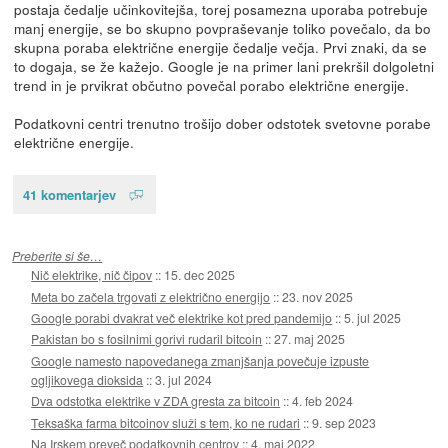
postaja čedalje učinkovitejša, torej posamezna uporaba potrebuje
manj energije, se bo skupno povpraševanje toliko povečalo, da bo
skupna poraba električne energije čedalje večja. Prvi znaki, da se
to dogaja, se že kažejo. Google je na primer lani prekršil dolgoletni
trend in je prvikrat občutno povečal porabo električne energije.
Podatkovni centri trenutno trošijo dober odstotek svetovne porabe
električne energije.
41 komentarjev
Preberite si še…
Nič elektrike, nič čipov
::
15. dec 2025
Meta bo začela trgovati z električno energijo
::
23. nov 2025
Google porabi dvakrat več elektrike kot pred pandemijo
::
5. jul 2025
Pakistan bo s fosilnimi gorivi rudaril bitcoin
::
27. maj 2025
Google namesto napovedanega zmanjšanja povečuje izpuste
ogljikovega dioksida
::
3. jul 2024
Dva odstotka elektrike v ZDA gresta za bitcoin
::
4. feb 2024
Teksaška farma bitcoinov služi s tem, ko ne rudari
::
9. sep 2023
Na Irskem preveč podatkovnih centrov
::
4. maj 2022