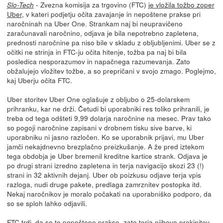
- Zvezna komisija za trgovino (FTC)
je vložila tožbo zoper
Slo-Tech
Uber
, v kateri podjetju očita zavajanje in nepoštene prakse pri
naročninah na Uber One. Strankam naj bi neupravičeno
zaračunavali naročnino, odjava je bila nepotrebno zapletena,
prednosti naročnine pa niso bile v skladu z obljubljenimi. Uber se z
očitki ne strinja in FTC-ju očita hitenje, tožba pa naj bi bila
posledica nesporazumov in napačnega razumevanja. Zato
obžalujejo vložitev tožbe, a so prepričani v svojo zmago. Poglejmo,
kaj Uberju očita FTC.
Uber storitev Uber One oglašuje z obljubo o 25-dolarskem
prihranku, kar ne drži. Četudi bi uporabniki res toliko prihranili, je
treba od tega odšteti 9,99 dolarja naročnine na mesec. Prav tako
so pogoji naročnine zapisani v drobnem tisku sive barve, ki
uporabniku ni jasno razločen. Ko se uporabnik prijavi, mu Uber
jamči nekajdnevno brezplačno preizkušanje. A že pred iztekom
tega obdobja je Uber bremenil kreditne kartice strank. Odjava je
po drugi strani izredno zapletena in terja navigacijo skozi 23 (!)
strani in 32 aktivnih dejanj. Uber ob poizkusu odjave terja vpis
razloga, nudi druge pakete, predlaga zamrznitev postopka itd.
Nekaj naročnikov je moralo počakati na uporabniško podporo, da
so se sploh lahko odjavili.
FTC trdi, da so to nepoštene prakse, zato terja njihovo prekinitev.