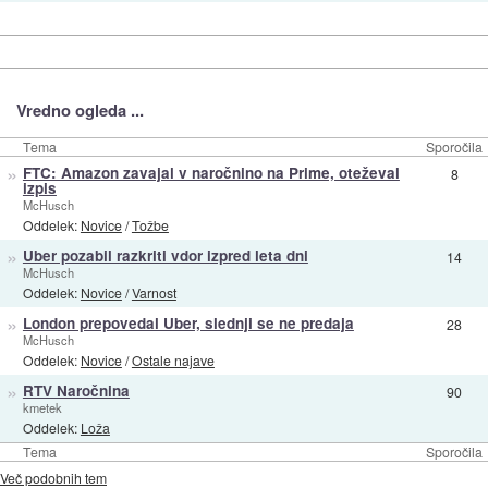
Vredno ogleda ...
Tema
Sporočila
»
FTC: Amazon zavajal v naročnino na Prime, oteževal
8
izpis
McHusch
Oddelek:
Novice
/
Tožbe
»
Uber pozabil razkriti vdor izpred leta dni
14
McHusch
Oddelek:
Novice
/
Varnost
»
London prepovedal Uber, slednji se ne predaja
28
McHusch
Oddelek:
Novice
/
Ostale najave
»
RTV Naročnina
90
kmetek
Oddelek:
Loža
Tema
Sporočila
Več podobnih tem