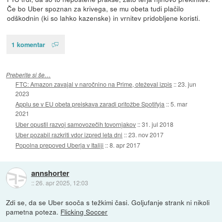
Če bo Uber spoznan za krivega, se mu obeta tudi plačilo
odškodnin (ki so lahko kazenske) in vrnitev pridobljene koristi.
1 komentar
Preberite si še…
FTC: Amazon zavajal v naročnino na Prime, oteževal izpis
::
23. jun
2023
Applu se v EU obeta preiskava zaradi pritožbe Spotifyja
::
5. mar
2021
Uber opustil razvoj samovozečih tovornjakov
::
31. jul 2018
Uber pozabil razkriti vdor izpred leta dni
::
23. nov 2017
Popolna prepoved Uberja v Italiji
::
8. apr 2017
annshorter
::
26. apr 2025, 12:03
Zdi se, da se Uber sooča s težkimi časi. Goljufanje strank ni nikoli
pametna poteza.
Flicking Soccer