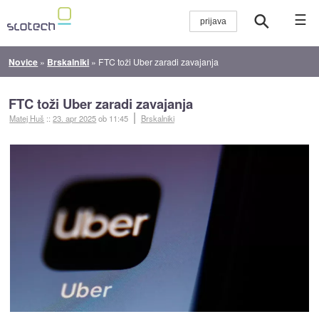
☰
Novice
»
Brskalniki
»
FTC toži Uber zaradi zavajanja
FTC toži Uber zaradi zavajanja
Matej Huš
::
23. apr 2025
ob 11:45
Brskalniki