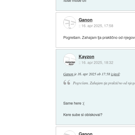
/toše mode off
Ganon
::
16. apr 2025, 17:58
Pogrešam. Zahajam tja praktično od njegove
Kayzon
::
16. apr 2025, 18:32
Ganon
je
16. apr 2025 ob 17:58
izjavil
:
Pogrešam. Zahajam tja praktično od njego
Same here :(
Kere sube si obiskoval?
Ganon