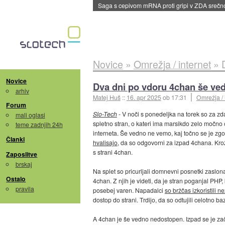
BMW v vozilih začel predvajati reklame
::
dane
Novice
»
Omrežja / internet
»
Novice
Dva dni po vdoru 4chan še ve
arhiv
Matej Huš
::
16. apr 2025
ob 17:31
Omrežja / 
Forum
Slo-Tech
- V noči s ponedeljka na torek so za zd
mali oglasi
spletno stran, o kateri ima marsikdo zelo močno 
teme zadnjih 24h
interneta. Še vedno ne vemo, kaj točno se je zgo
Članki
hvalisajo
, da so odgovorni za izpad 4chana. Krož
s strani 4chan.
Zaposlitve
brskaj
Na splet so pricurljali domnevni posnetki zaslona,
Ostalo
4chan. Z njih je videti, da je stran poganjal PHP,
pravila
posebej varen. Napadalci
so bržčas izkoristili 
dostop do strani. Trdijo, da so odtujili celotno b
A 4chan je še vedno nedostopen. Izpad se je zač