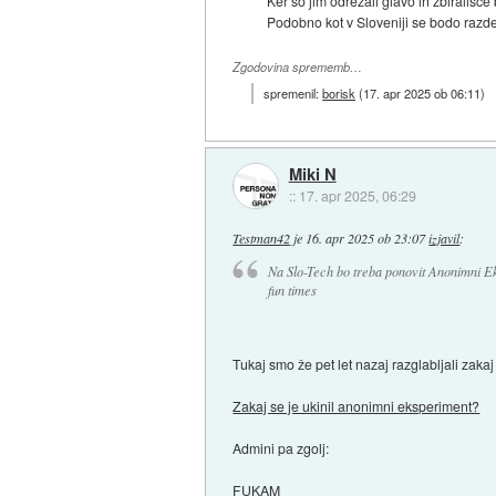
Ker so jim odrezali glavo in zbirališče 
Podobno kot v Sloveniji se bodo razdel
Zgodovina sprememb…
spremenil:
borisk
(
17. apr 2025 ob 06:11
)
Miki N
::
17. apr 2025, 06:29
Testman42
je
16. apr 2025 ob 23:07
izjavil
:
Na Slo-Tech bo treba ponovit Anonimni E
fun times
Tukaj smo že pet let nazaj razglabljali zakaj 
Zakaj se je ukinil anonimni eksperiment?
Admini pa zgolj:
FUKAM