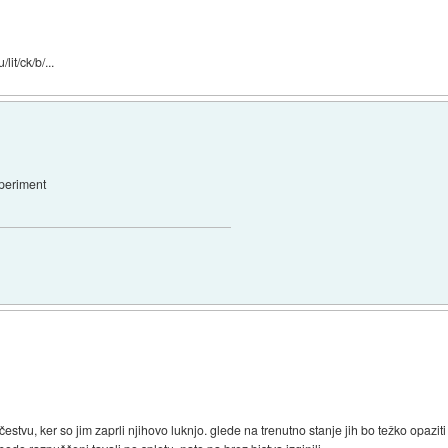
lit/ck/b/...
speriment
čestvu, ker so jim zaprli njihovo luknjo. glede na trenutno stanje jih bo težko opaziti