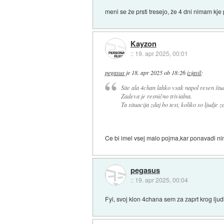
meni se že prsti tresejo, že 4 dni nimam kje
Kayzon
::
19. apr 2025, 00:01
pegasus
je
18. apr 2025 ob 18:26
izjavil
:
Site ala 4chan lahko vsak napol resen št
Zadeva je resnično trivialna.
Ta situacija zdaj bo test, koliko so ljudje
Ce bi imel vsej malo pojma,kar ponavadi nim
pegasus
::
19. apr 2025, 00:04
Fyi, svoj klon 4chana sem za zaprt krog ljudi 