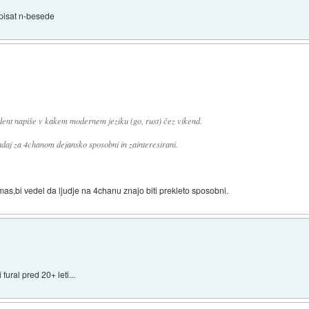
 pisat n-besede
udent napiše v kakem modernem jeziku (go, rust) čez vikend.
 zadaj za 4chanom dejansko sposobni in zainteresirani.
as,bi vedel da ljudje na 4chanu znajo biti prekleto sposobni.
fural pred 20+ leti...