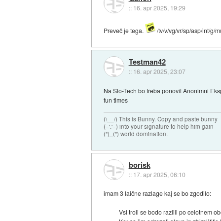
::
16. apr 2025, 19:29
Preveč je tega.
/tv/v/vg/vr/sp/asp/int/g/mu/
Testman42
::
16. apr 2025, 23:07
Na Slo-Tech bo treba ponovit Anonimni Ek
fun times
(\__/) This is Bunny. Copy and paste bunny
(='.'=) into your signature to help him gain
(")_(") world domination.
borisk
::
17. apr 2025, 06:10
imam 3 laične razlage kaj se bo zgodilo:
Vsi troli se bodo razlili po celotnem ob