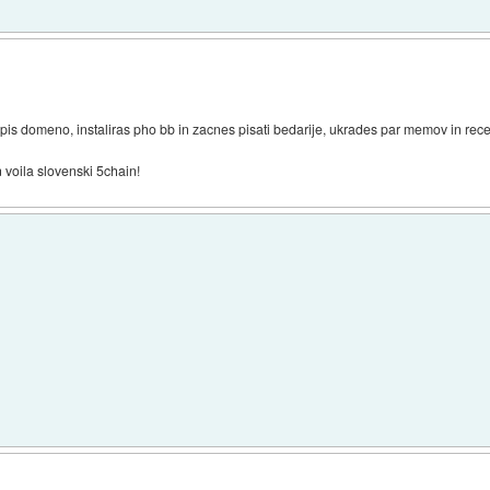
kupis domeno, instaliras pho bb in zacnes pisati bedarije, ukrades par memov in reces 
n voila slovenski 5chain!