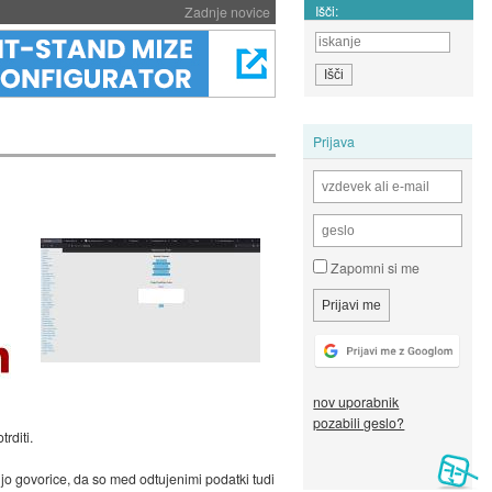
Išči:
Zadnje novice
Prijava
Zapomni si me
nov uporabnik
pozabili geslo?
rditi.
jo govorice, da so med odtujenimi podatki tudi