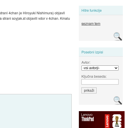
Hitre funkcije
strani 4chan je Hiroyuki Nishimura) objavil
trani soyjak.st objavili vdor v 4chan. Kmalu
seznam tem
Posebni izpisi
Avtor:
Ključna beseda: