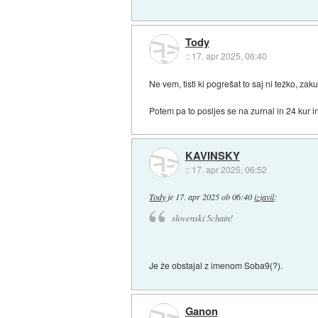
Tody
::
17. apr 2025, 06:40
Ne vem, tisti ki pogrešat to saj ni težko, za
Potem pa to posljes se na zurnal in 24 kur i
KAVINSKY
::
17. apr 2025, 06:52
Tody
je
17. apr 2025 ob 06:40
izjavil
:
slovenski 5chain!
Je že obstajal z imenom Soba9(?).
Ganon