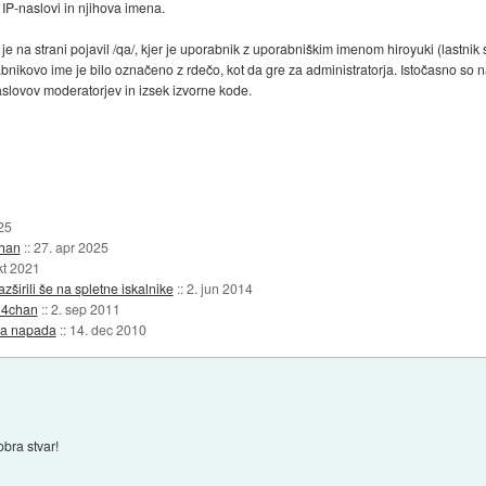
 IP-naslovi in njihova imena.
 na strani pojavil /qa/, kjer je uporabnik z uporabniškim imenom hiroyuki (lastnik 
ime je bilo označeno z rdečo, kot da gre za administratorja. Istočasno so na s
aslovov moderatorjev in izsek izvorne kode.
25
chan
::
27. apr 2025
kt 2021
zširili še na spletne iskalnike
::
2. jun 2014
 4chan
::
2. sep 2011
ca napada
::
14. dec 2010
obra stvar!