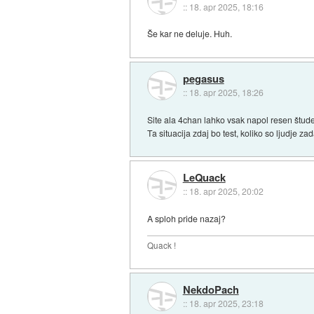
::
18. apr 2025, 18:16
Še kar ne deluje. Huh.
pegasus
::
18. apr 2025, 18:26
Site ala 4chan lahko vsak napol resen štude
Ta situacija zdaj bo test, koliko so ljudje 
LeQuack
::
18. apr 2025, 20:02
A sploh pride nazaj?
Quack !
NekdoPach
::
18. apr 2025, 23:18