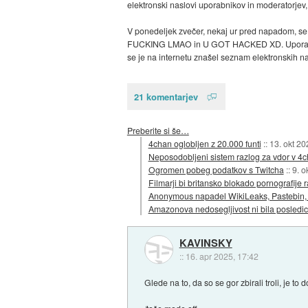
elektronski naslovi uporabnikov in moderatorjev,
V ponedeljek zvečer, nekaj ur pred napadom, se je
FUCKING LMAO in U GOT HACKED XD. Uporabnikovo 
se je na internetu znašel seznam elektronskih n
21 komentarjev
Preberite si še…
4chan oglobljen z 20.000 funti
::
13. okt 20
Neposodobljeni sistem razlog za vdor v 4
Ogromen pobeg podatkov s Twitcha
::
9. o
Filmarji bi britansko blokado pornografije ra
Anonymous napadel WikiLeaks, Pastebin,
Amazonova nedosegljivost ni bila posledi
KAVINSKY
::
16. apr 2025, 17:42
Glede na to, da so se gor zbirali troli, je to d