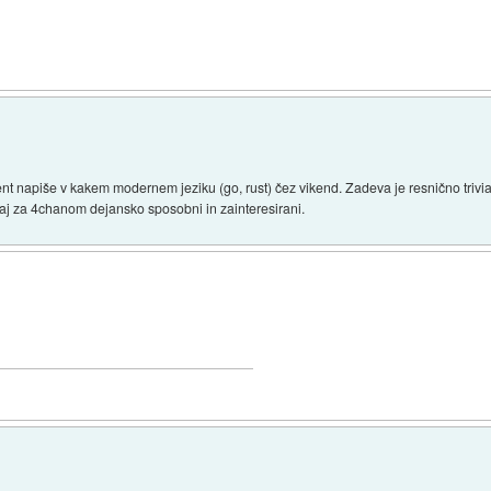
nt napiše v kakem modernem jeziku (go, rust) čez vikend. Zadeva je resnično trivia
zadaj za 4chanom dejansko sposobni in zainteresirani.