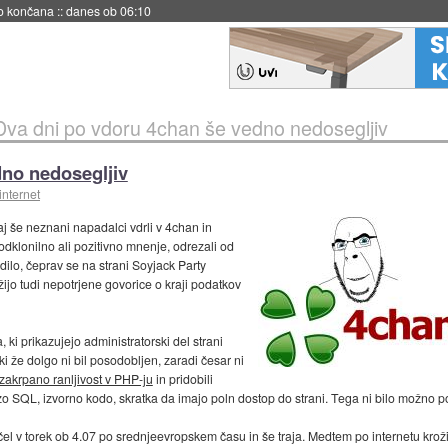
s ob 06:09
Dva dni po vdoru 4chan še vedno nedosegljiv
dno nedosegljiv
internet
aj še neznani napadalci vdrli v 4chan in
odklonilno ali pozitivno mnenje, odrezali od
dilo, čeprav se na strani Soyjack Party
ijo tudi nepotrjene govorice o kraji podatkov
 ki prikazujejo administratorski del strani
 ki že dolgo ni bil posodobljen, zaradi česar ni
nezakrpano ranljivost v PHP-ju
in pridobili
azo SQL, izvorno kodo, skratka da imajo poln dostop do strani. Tega ni bilo možno pot
el v torek ob 4.07 po srednjeevropskem času in še traja. Medtem po internetu kroži