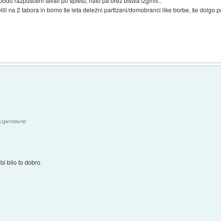
bodo razpuščeni tavali po spletu, nato pa brez bistva izginili..
ili na 2 tabora in bomo še leta deležni partizani/domobranci like borbe, še dolgo p
ksperiment
bi bilo to dobro