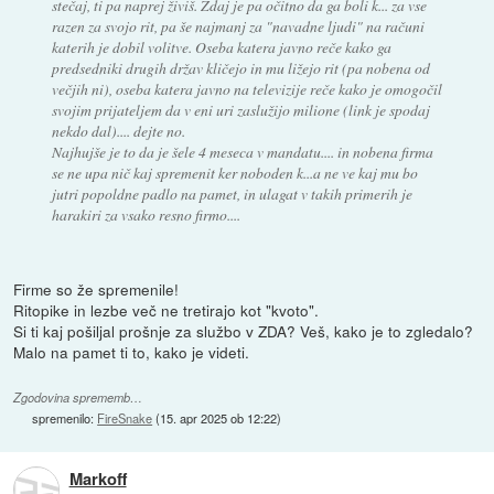
stečaj, ti pa naprej živiš. Zdaj je pa očitno da ga boli k... za vse
razen za svojo rit, pa še najmanj za "navadne ljudi" na računi
katerih je dobil volitve. Oseba katera javno reče kako ga
predsedniki drugih držav kličejo in mu ližejo rit (pa nobena od
večjih ni), oseba katera javno na televizije reče kako je omogočil
svojim prijateljem da v eni uri zaslužijo milione (link je spodaj
nekdo dal).... dejte no.
Najhujše je to da je šele 4 meseca v mandatu.... in nobena firma
se ne upa nič kaj spremenit ker noboden k...a ne ve kaj mu bo
jutri popoldne padlo na pamet, in ulagat v takih primerih je
harakiri za vsako resno firmo....
Firme so že spremenile!
Ritopike in lezbe več ne tretirajo kot "kvoto".
Si ti kaj pošiljal prošnje za službo v ZDA? Veš, kako je to zgledalo?
Malo na pamet ti to, kako je videti.
Zgodovina sprememb…
spremenilo:
FireSnake
(
15. apr 2025 ob 12:22
)
Markoff