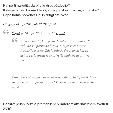
Kaj pa ti narediš, da bi bilo drugače/bolje?
Kakšna je razlika med tabo, ki ne ploskaš in enim, ki ploska?
Popolnoma nobene! Eni in drugi ste ovce.
Glugy
je
14. apr 2025 ob 22:29
izjavil
:
Seljak
je
14. apr 2025 ob 17:58
izjavil
:
Končno nekdo, ki si je upal malce zatresti borzo. Se
vidi, da se spozna na biznis. Kitajci so se preveč
razpasli po svetu. Zdaj bodo še drugi imeli kaj za
delat. Pričakovati je še ostrejše sankcije in prav je
tako!
Človk k je kot lastnik bankrotiral 6 podjetij. In ti praviš da se
spozna na biznis pa kje ti živiš? V enem alternativnem svetu
zgleda?
Bankrot je lahko
profitabilen! V katerem alternativnem svetu ti
zelo
živiš?