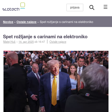
☰
Novice
»
Ostale najave
»
Spet rožljanje s carinami na elektroniko
Spet rožljanje s carinami na elektroniko
Matej Huš
::
14. apr 2025
ob 16:47
Ostale najave