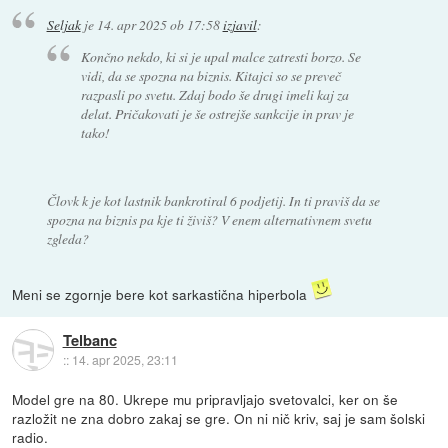
Seljak
je
14. apr 2025 ob 17:58
izjavil
:
Končno nekdo, ki si je upal malce zatresti borzo. Se
vidi, da se spozna na biznis. Kitajci so se preveč
razpasli po svetu. Zdaj bodo še drugi imeli kaj za
delat. Pričakovati je še ostrejše sankcije in prav je
tako!
Človk k je kot lastnik bankrotiral 6 podjetij. In ti praviš da se
spozna na biznis pa kje ti živiš? V enem alternativnem svetu
zgleda?
Meni se zgornje bere kot sarkastična hiperbola
Telbanc
::
14. apr 2025, 23:11
Model gre na 80. Ukrepe mu pripravljajo svetovalci, ker on še
razložit ne zna dobro zakaj se gre. On ni nič kriv, saj je sam šolski
radio.