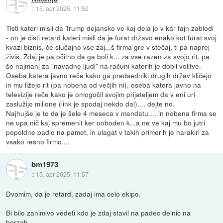
::
15. apr 2025, 11:52
Tisti kateri misli da Trump dejansko ve kaj dela je v kar fajn zablodi
- on je čisti retard kateri misli da je furat državo enako kot furat svoj
kvazi biznis, če slučajno vse zaj...š firma gre v stečaj, ti pa naprej
živiš. Zdaj je pa očitno da ga boli k... za vse razen za svojo rit, pa
še najmanj za "navadne ljudi" na računi katerih je dobil volitve.
Oseba katera javno reče kako ga predsedniki drugih držav kličejo
in mu ližejo rit (pa nobena od večjih ni), oseba katera javno na
televizije reče kako je omogočil svojim prijateljem da v eni uri
zaslužijo milione (link je spodaj nekdo dal).... dejte no.
Najhujše je to da je šele 4 meseca v mandatu.... in nobena firma se
ne upa nič kaj spremenit ker noboden k...a ne ve kaj mu bo jutri
popoldne padlo na pamet, in ulagat v takih primerih je harakiri za
vsako resno firmo....
bm1973
::
15. apr 2025, 11:57
Dvomim, da je retard, zadaj ima celo ekipo.
Bi bilo zanimivo vedeti kdo je zdaj stavil na padec delnic na
borzah...