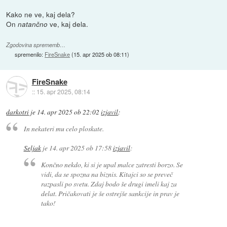
Kako ne ve, kaj dela?
On
ve, kaj dela.
natančno
Zgodovina sprememb…
spremenilo:
FireSnake
(
15. apr 2025 ob 08:11
)
FireSnake
::
15. apr 2025, 08:14
darkotri
je
14. apr 2025 ob 22:02
izjavil
:
In nekateri mu celo ploskate.
Seljak
je
14. apr 2025 ob 17:58
izjavil
:
Končno nekdo, ki si je upal malce zatresti borzo. Se
vidi, da se spozna na biznis. Kitajci so se preveč
razpasli po svetu. Zdaj bodo še drugi imeli kaj za
delat. Pričakovati je še ostrejše sankcije in prav je
tako!