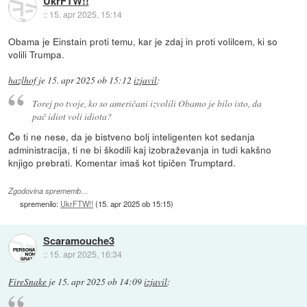
UkrFTW!!
::
15. apr 2025, 15:14
Obama je Einstain proti temu, kar je zdaj in proti volilcem, ki so
volili Trumpa.
hazlhof
je
15. apr 2025 ob 15:12
izjavil
:
Torej po tvoje, ko so američani izvolili Obamo je bilo isto, da
pač idiot voli idiota?
Če ti ne nese, da je bistveno bolj inteligenten kot sedanja
administracija, ti ne bi škodili kaj izobraževanja in tudi kakšno
knjigo prebrati. Komentar imaš kot tipičen Trumptard.
Zgodovina sprememb…
spremenilo:
UkrFTW!!
(
15. apr 2025 ob 15:15
)
Scaramouche3
::
15. apr 2025, 16:34
FireSnake
je
15. apr 2025 ob 14:09
izjavil
: