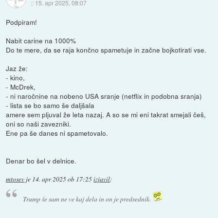
::
15. apr 2025, 08:07
Podpiram!
Nabit carine na 1000%
Do te mere, da se raja končno spametuje in začne bojkotirati vse.
Jaz že:
- kino,
- McDrek,
- ni naročnine na nobeno USA sranje (netflix in podobna sranja)
- lista se bo samo še daljšala
amere sem pljuval že leta nazaj. A so se mi eni takrat smejali češ,
oni so naši zavezniki.
Ene pa še danes ni spametovalo.
Denar bo šel v delnice.
mtosev
je
14. apr 2025 ob 17:25
izjavil
:
Trump še sam ne ve kaj dela in on je predsednik.