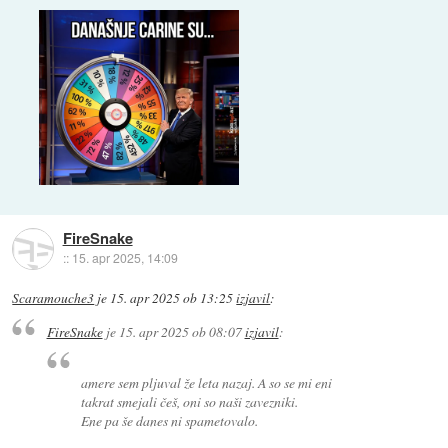
FireSnake
::
15. apr 2025, 14:09
Scaramouche3
je
15. apr 2025 ob 13:25
izjavil
:
FireSnake
je
15. apr 2025 ob 08:07
izjavil
:
amere sem pljuval že leta nazaj. A so se mi eni
takrat smejali češ, oni so naši zavezniki.
Ene pa še danes ni spametovalo.