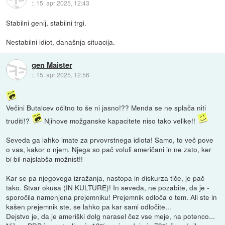
::
15. apr 2025, 12:43
Stabilni genij, stabilni trgi.
Nestabilni idiot, današnja situacija.
gen Maister
::
15. apr 2025, 12:56
Večini Butalcev očitno to še ni jasno!?? Menda se ne splača niti
truditi!?
Njihove možganske kapacitete niso tako velike!!
Seveda ga lahko imate za prvovrstnega idiota! Samo, to več pove
o vas, kakor o njem. Njega so pač voluli američani in ne zato, ker
bi bil najslabša možnist!!
Kar se pa njegovega izražanja, nastopa in diskurza tiče, je pač
tako. Stvar okusa (IN KULTURE)! In seveda, ne pozabite, da je -
sporočila namenjena prejemniku! Prejemnik odloča o tem. Ali ste in
kašen prejemnik ste, se lahko pa kar sami odločite...
Dejstvo je, da je ameriški dolg narasel čez vse meje, na potenco...