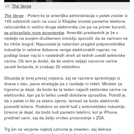
vir:
The Verge
- Potem ko je ameriška administracija v petek zvečer iz
The Verge
145-odstotnih carin na uvoz iz Kitajske izvzela pametne telefone,
računalnike in večino druge elektronike (ne pa na primer konzol),
se pripravljajo nove spremembe
. Ameriški predsednik je že v
nedeljo na svojem družbenem omrežju sporočil, da se carinam ne
bo nihče izognil. Napovedal je natančen pregled polprevodniške
industrije in celotne dobavne verige elektronskih naprav, na
podlagi česar naj bi v naslednjih dneh ali tednih uvedli sektorske
carine. Ob tem je dodal, da še vedno veljajo osnovne carine
zaradi fentanila, ki znašajo 20 odstotkov.
Situacija je torej precej nejasna, saj se razmere spreminjajo iz
dneva v dan, jasne strategije pa z razdalje ni videti. Minister za
trgovino je dejal, da bodo še ta teden najavili sektorske carine na
elektroniko, kjer pa bi lahko uvedli določene oprostitve. Potrdil je,
da v petek ni šlo za stalno izjemo, temveč se bodo elektroniki
posvetili ločeno. Podobno so storili tudi z avtomobilsko industrijo.
Izrecno je dejal, da bodo tudi pametni telefoni, kot je iPhone,
predmet carin, saj da želijo vrnitev proizvodnje v ZDA.
Trg jim ne verjame najbolj oziroma je zmeden, saj delnice