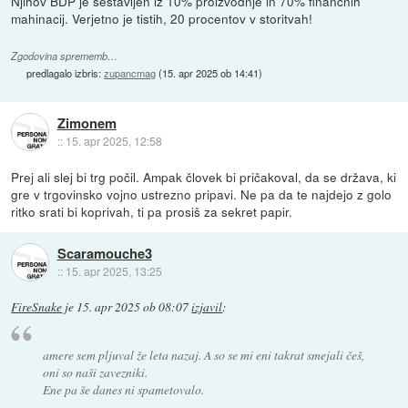
Njihov BDP je sestavljen iz 10% proizvodnje in 70% finančnih
mahinacij. Verjetno je tistih, 20 procentov v storitvah!
Zgodovina sprememb…
predlagalo izbris:
zupancmag
(
15. apr 2025 ob 14:41
)
Zimonem
::
15. apr 2025, 12:58
Prej ali slej bi trg počil. Ampak človek bi pričakoval, da se država, ki
gre v trgovinsko vojno ustrezno pripavi. Ne pa da te najdejo z golo
ritko srati bi koprivah, ti pa prosiš za sekret papir.
Scaramouche3
::
15. apr 2025, 13:25
FireSnake
je
15. apr 2025 ob 08:07
izjavil
:
amere sem pljuval že leta nazaj. A so se mi eni takrat smejali češ,
oni so naši zavezniki.
Ene pa še danes ni spametovalo.