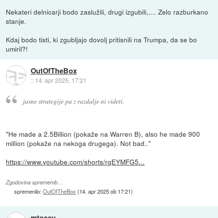
Nekateri delnicarji bodo zaslužili, drugi izgubili,.... Zelo razburkano
stanje.
Kdaj bodo tisti, ki zgubljajo dovolj pritisnili na Trumpa, da se bo
umiril?!
OutOfTheBox
::
14. apr 2025, 17:21
jasne strategije pa z razdalje ni videti.
"He made a 2.5Billion (pokaže na Warren B), also he made 900
million (pokaže na nekoga drugega). Not bad.."
https://www.youtube.com/shorts/rgEYMFG5...
Zgodovina sprememb…
spremenilo:
OutOfTheBox
(
14. apr 2025 ob 17:21
)
mtosev