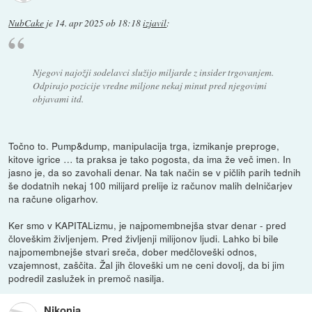
NubCake
je
14. apr 2025 ob 18:18
izjavil
:
Njegovi najožji sodelavci služijo miljarde z insider trgovanjem.
Odpirajo pozicije vredne miljone nekaj minut pred njegovimi
objavami itd.
Točno to. Pump&dump, manipulacija trga, izmikanje preproge,
kitove igrice … ta praksa je tako pogosta, da ima že več imen. In
jasno je, da so zavohali denar. Na tak način se v pičlih parih tednih
še dodatnih nekaj 100 milijard prelije iz računov malih delničarjev
na račune oligarhov.
Ker smo v KAPITALizmu, je najpomembnejša stvar denar - pred
človeškim življenjem. Pred življenji milijonov ljudi. Lahko bi bile
najpomembnejše stvari sreča, dober medčloveški odnos,
vzajemnost, zaščita. Žal jih človeški um ne ceni dovolj, da bi jim
podredil zaslužek in premoč nasilja.
Nikonja