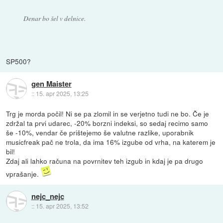
Denar bo šel v delnice.
SP500?
gen Maister
::
15. apr 2025, 13:25
Trg je morda počil! Ni se pa zlomil in se verjetno tudi ne bo. Če je
zdržal ta prvi udarec, -20% borzni indeksi, so sedaj recimo samo
še -10%, vendar če prištejemo še valutne razlike, uporabnik
musicfreak pač ne trola, da ima 16% izgube od vrha, na katerem je
bil!
Zdaj ali lahko računa na povrnitev teh izgub in kdaj je pa drugo
vprašanje.
nejc_nejc
::
15. apr 2025, 13:52