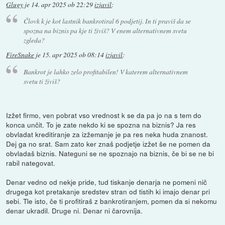
Glugy
je
14. apr 2025 ob 22:29
izjavil
:
Človk k je kot lastnik bankrotiral 6 podjetij. In ti praviš da se
spozna na biznis pa kje ti živiš? V enem alternativnem svetu
zgleda?
FireSnake
je
15. apr 2025 ob 08:14
izjavil
:
Bankrot je lahko
zelo
profitabilen! V katerem alternativnem
svetu ti živiš?
Izžet firmo, ven pobrat vso vrednost k se da pa jo na s tem do
konca unčit. To je zate nekdo ki se spozna na biznis? Ja res
obvladat kreditiranje za izžemanje je pa res neka huda znanost.
Dej ga no srat. Sam zato ker znaš podjetje izžet še ne pomen da
obvladaš biznis. Nateguni se ne spoznajo na biznis, če bi se ne bi
rabil nategovat.
Denar vedno od nekje pride, tud tiskanje denarja ne pomeni nič
drugega kot pretakanje sredstev stran od tistih ki imajo denar pri
sebi. Tle isto, če ti profitiraš z bankrotiranjem, pomen da si nekomu
denar ukradil. Druge ni. Denar ni čarovnija.