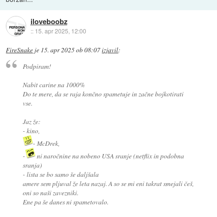
iloveboobz
::
15. apr 2025, 12:00
FireSnake
je
15. apr 2025 ob 08:07
izjavil
:
Podpiram!
Nabit carine na 1000%
Do te mere, da se raja končno spametuje in začne bojkotirati
vse.
Jaz že:
- kino,
- McDrek,
-
ni naročnine na nobeno USA sranje (netflix in podobna
sranja)
- lista se bo samo še daljšala
amere sem pljuval že leta nazaj. A so se mi eni takrat smejali češ,
oni so naši zavezniki.
Ene pa še danes ni spametovalo.