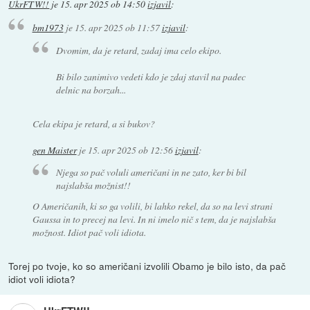
UkrFTW!!
je
15. apr 2025 ob 14:50
izjavil
:
bm1973
je
15. apr 2025 ob 11:57
izjavil
:
Dvomim, da je retard, zadaj ima celo ekipo.
Bi bilo zanimivo vedeti kdo je zdaj stavil na padec
delnic na borzah...
Cela ekipa je retard, a si bukov?
gen Maister
je
15. apr 2025 ob 12:56
izjavil
:
Njega so pač voluli američani in ne zato, ker bi bil
najslabša možnist!!
O Američanih, ki so ga volili, bi lahko rekel, da so na levi strani
Gaussa in to precej na levi. In ni imelo nič s tem, da je najslabša
možnost. Idiot pač voli idiota.
Torej po tvoje, ko so američani izvolili Obamo je bilo isto, da pač
idiot voli idiota?