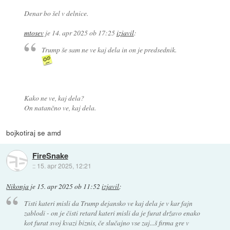
Denar bo šel v delnice.
mtosev
je
14. apr 2025 ob 17:25
izjavil
:
Trump še sam ne ve kaj dela in on je predsednik.
Kako ne ve, kaj dela?
On
natančno
ve, kaj dela.
bojkotiraj se amd
FireSnake
::
15. apr 2025, 12:21
Nikonja
je
15. apr 2025 ob 11:52
izjavil
:
Tisti kateri misli da Trump dejansko ve kaj dela je v kar fajn
zablodi - on je čisti retard kateri misli da je furat državo enako
kot furat svoj kvazi biznis, če slučajno vse zaj...š firma gre v