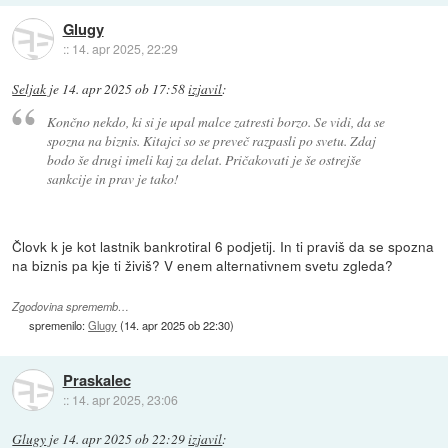
Glugy
::
14. apr 2025, 22:29
Seljak
je
14. apr 2025 ob 17:58
izjavil
:
Končno nekdo, ki si je upal malce zatresti borzo. Se vidi, da se
spozna na biznis. Kitajci so se preveč razpasli po svetu. Zdaj
bodo še drugi imeli kaj za delat. Pričakovati je še ostrejše
sankcije in prav je tako!
Človk k je kot lastnik bankrotiral 6 podjetij. In ti praviš da se spozna
na biznis pa kje ti živiš? V enem alternativnem svetu zgleda?
Zgodovina sprememb…
spremenilo:
Glugy
(
14. apr 2025 ob 22:30
)
Praskalec
::
14. apr 2025, 23:06
Glugy
je
14. apr 2025 ob 22:29
izjavil
: