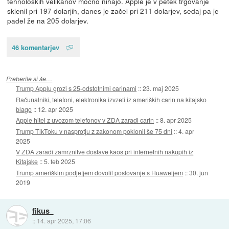
tehnoloških velikanov močno nihajo. Apple je v petek trgovanje
sklenil pri 197 dolarjih, danes je začel pri 211 dolarjev, sedaj pa je
padel že na 205 dolarjev.
46 komentarjev
Preberite si še…
Trump Applu grozi s 25-odstotnimi carinami
::
23. maj 2025
Računalniki, telefoni, elektronika izvzeti iz ameriških carin na kitajsko
blago
::
12. apr 2025
Apple hitel z uvozom telefonov v ZDA zaradi carin
::
8. apr 2025
Trump TikToku v nasprotju z zakonom poklonil še 75 dni
::
4. apr
2025
V ZDA zaradi zamrznitve dostave kaos pri internetnih nakupih iz
Kitajske
::
5. feb 2025
Trump ameriškim podjetjem dovolil poslovanje s Huaweijem
::
30. jun
2019
fikus_
::
14. apr 2025, 17:06