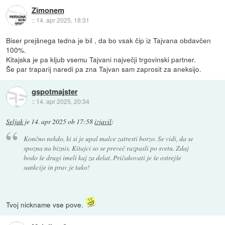
Zimonem
::
14. apr 2025, 18:31
Biser prejšnega tedna je bil , da bo vsak čip iz Tajvana obdavčen
100%.
Kitajska je pa kljub vsemu Tajvani največji trgovinski partner.
Še par traparij naredi pa zna Tajvan sam zaprosit za aneksijo.
gspotmajster
::
14. apr 2025, 20:34
Seljak
je
14. apr 2025 ob 17:58
izjavil
:
Končno nekdo, ki si je upal malce zatresti borzo. Se vidi, da se
spozna na biznis. Kitajci so se preveč razpasli po svetu. Zdaj
bodo še drugi imeli kaj za delat. Pričakovati je še ostrejše
sankcije in prav je tako!
Tvoj nickname vse pove.