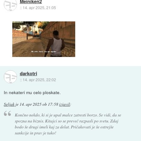
Meiniken2
::
14. apr 2025, 21:05
darkotri
::
14. apr 2025, 22:02
In nekateri mu celo ploskate.
Seljak
je
14. apr 2025 ob 17:58
izjavil
:
Končno nekdo, ki si je upal malce zatresti borzo. Se vidi, da se
spozna na biznis. Kitajci so se preveč razpasli po svetu. Zdaj
bodo še drugi imeli kaj za delat. Pričakovati je še ostrejše
sankcije in prav je tako!