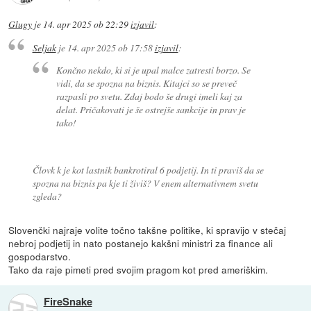
Glugy
je
14. apr 2025 ob 22:29
izjavil
:
Seljak
je
14. apr 2025 ob 17:58
izjavil
:
Končno nekdo, ki si je upal malce zatresti borzo. Se
vidi, da se spozna na biznis. Kitajci so se preveč
razpasli po svetu. Zdaj bodo še drugi imeli kaj za
delat. Pričakovati je še ostrejše sankcije in prav je
tako!
Človk k je kot lastnik bankrotiral 6 podjetij. In ti praviš da se
spozna na biznis pa kje ti živiš? V enem alternativnem svetu
zgleda?
Slovenčki najraje volite točno takšne politike, ki spravijo v stečaj
nebroj podjetij in nato postanejo kakšni ministri za finance ali
gospodarstvo.
Tako da raje pimeti pred svojim pragom kot pred ameriškim.
FireSnake