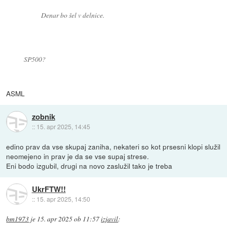
Denar bo šel v delnice.
SP500?
ASML
zobnik
::
15. apr 2025, 14:45
edino prav da vse skupaj zaniha, nekateri so kot prsesni klopi služil
neomejeno in prav je da se vse supaj strese.
Eni bodo izgubil, drugi na novo zaslužil tako je treba
UkrFTW!!
::
15. apr 2025, 14:50
bm1973
je
15. apr 2025 ob 11:57
izjavil
: