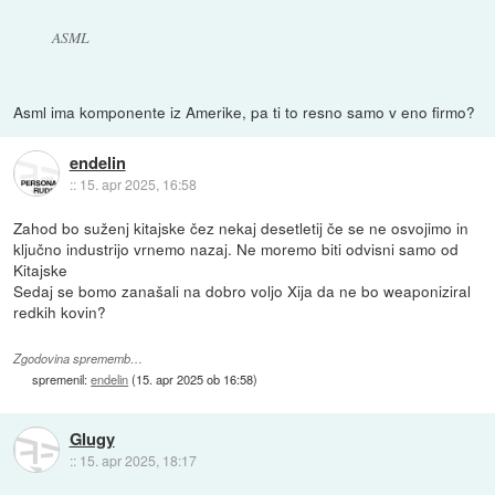
ASML
Asml ima komponente iz Amerike, pa ti to resno samo v eno firmo?
endelin
::
15. apr 2025, 16:58
Zahod bo suženj kitajske čez nekaj desetletij če se ne osvojimo in
ključno industrijo vrnemo nazaj. Ne moremo biti odvisni samo od
Kitajske
Sedaj se bomo zanašali na dobro voljo Xija da ne bo weaponiziral
redkih kovin?
Zgodovina sprememb…
spremenil:
endelin
(
15. apr 2025 ob 16:58
)
Glugy
::
15. apr 2025, 18:17