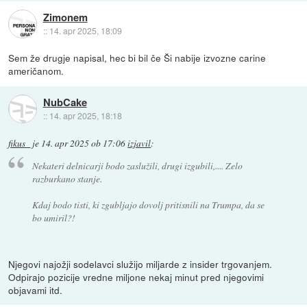
Zimonem
::
14. apr 2025, 18:09
Sem že drugje napisal, hec bi bil če Ši nabije izvozne carine
američanom.
NubCake
::
14. apr 2025, 18:18
fikus_
je
14. apr 2025 ob 17:06
izjavil
:
Nekateri delnicarji bodo zaslužili, drugi izgubili,.... Zelo
razburkano stanje.
Kdaj bodo tisti, ki zgubljajo dovolj pritisnili na Trumpa, da se
bo umiril?!
Njegovi najožji sodelavci služijo miljarde z insider trgovanjem.
Odpirajo pozicije vredne miljone nekaj minut pred njegovimi
objavami itd.