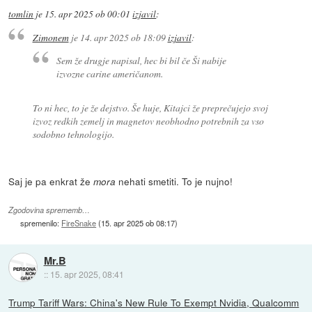
tomlin
je
15. apr 2025 ob 00:01
izjavil
:
Zimonem
je
14. apr 2025 ob 18:09
izjavil
:
Sem že drugje napisal, hec bi bil če Ši nabije
izvozne carine američanom.
To ni hec, to je že dejstvo. Še huje, Kitajci že preprečujejo svoj
izvoz redkih zemelj in magnetov neobhodno potrebnih za vso
sodobno tehnologijo.
Saj je pa enkrat že
nehati smetiti. To je nujno!
mora
Zgodovina sprememb…
spremenilo:
FireSnake
(
15. apr 2025 ob 08:17
)
Mr.B
::
15. apr 2025, 08:41
Trump Tariff Wars: China's New Rule To Exempt Nvidia, Qualcomm