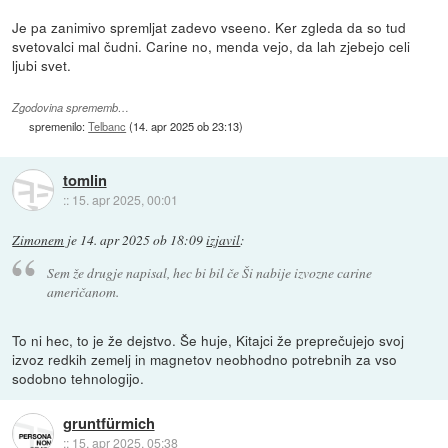
Je pa zanimivo spremljat zadevo vseeno. Ker zgleda da so tud
svetovalci mal čudni. Carine no, menda vejo, da lah zjebejo celi
ljubi svet.
Zgodovina sprememb…
spremenilo:
Telbanc
(
14. apr 2025 ob 23:13
)
tomlin
::
15. apr 2025, 00:01
Zimonem
je
14. apr 2025 ob 18:09
izjavil
:
Sem že drugje napisal, hec bi bil če Ši nabije izvozne carine
američanom.
To ni hec, to je že dejstvo. Še huje, Kitajci že preprečujejo svoj
izvoz redkih zemelj in magnetov neobhodno potrebnih za vso
sodobno tehnologijo.
gruntfürmich
::
15. apr 2025, 05:38