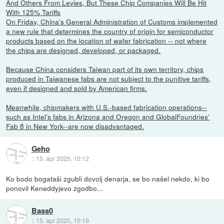
And Others From Levies, But These Chip Companies Will Be Hit
With 125% Tariffs
On Friday, China's General Administration of Customs implemented
a new rule that determines the country of origin for semiconductor
products based on the location of wafer fabrication -- not where
the chips are designed, developed, or packaged.
Because China considers Taiwan part of its own territory, chips
produced in Taiwanese fabs are not subject to the punitive tariffs,
even if designed and sold by American firms.
Meanwhile, chipmakers with U.S.-based fabrication operations--
such as Intel's fabs in Arizona and Oregon and GlobalFoundries'
Fab 8 in New York--are now disadvantaged.
Geho
::
15. apr 2025, 10:12
Ko bodo bogataši zgubli dovolj denarja, se bo našel nekdo, ki bo
ponovil Keneddyjevo zgodbo...
Bass0
::
15. apr 2025, 10:19