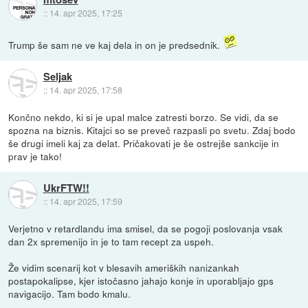
::
14. apr 2025, 17:25
Trump še sam ne ve kaj dela in on je predsednik.
Seljak
::
14. apr 2025, 17:58
Končno nekdo, ki si je upal malce zatresti borzo. Se vidi, da se
spozna na biznis. Kitajci so se preveč razpasli po svetu. Zdaj bodo
še drugi imeli kaj za delat. Pričakovati je še ostrejše sankcije in
prav je tako!
UkrFTW!!
::
14. apr 2025, 17:59
Verjetno v retardlandu ima smisel, da se pogoji poslovanja vsak
dan 2x spremenijo in je to tam recept za uspeh.
Že vidim scenarij kot v blesavih ameriških nanizankah
postapokalipse, kjer istočasno jahajo konje in uporabljajo gps
navigacijo. Tam bodo kmalu.