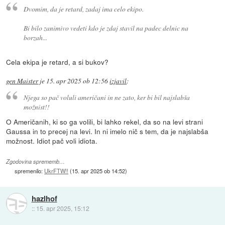
Dvomim, da je retard, zadaj ima celo ekipo.
Bi bilo zanimivo vedeti kdo je zdaj stavil na padec delnic na
borzah...
Cela ekipa je retard, a si bukov?
gen Maister
je
15. apr 2025 ob 12:56
izjavil
:
Njega so pač voluli američani in ne zato, ker bi bil najslabša
možnist!!
O Američanih, ki so ga volili, bi lahko rekel, da so na levi strani
Gaussa in to precej na levi. In ni imelo nič s tem, da je najslabša
možnost. Idiot pač voli idiota.
Zgodovina sprememb…
spremenilo:
UkrFTW!!
(
15. apr 2025 ob 14:52
)
hazlhof
::
15. apr 2025, 15:12