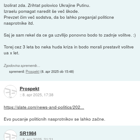
Izolirat zda. Zrihtat polovico Ukrajine Putinu.
Izraelu pomagat naredit še več škode.
Prevzet čim več sodstva, da bo lahko preganjal politicne
nasprotnike itd.
Saj je sam rekel da ce ga uzvllijo ponovno bodo to zadnje volitve. :)
Torej cez 3 leta bo neka huda kriza in bodo morali prestavit volitve
ua x let.
Zgodovina sprememb…
spremenil:
Prospekt
(
8. apr 2025 ob 15:48
)
Prospekt
::
8. apr 2025, 17:38
https://slate.com/news-and-politics/202...
Evo pucanje politicnih nasprotnikov se lahko začne.
SR1984
::
8. apr 2025, 21:21