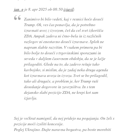
jan_g
je
8. apr 2025 ob 08:50
izjavil
:
Zanimivo bi bilo vedeti, kaj v resnici hoče doseči
Trump. Ok, ves čas ponavlja, da je potrebno
izravnati uvoz z izvozom, češ da cel svet izkorišča
ZDA. Ampak zadeva ni črno-bela in iz različnih
razlogov ni enostavno doseči izravnave. Sploh ne
napram slabše razvitim. V vsakem primeru pa bi
bilo bolje to doseči s trgovinskimi sporazumi in
seveda v daljšem časovnem obdobju, da se je lažje
prilagoditi. Glede na to, da zadevo rešuje tako
kavbojsko, si mislim, da je zadaj neka druga agenda
kot izravnava uvoza in izvoza. Svet se bo prilagodil,
tako ali drugače, a problem je, ker Trump ruši
dosedanje dogovore in zavezništva. In s tem
dejansko slabi pozicijo ZDA, ne krepi kot sam
izjavlja.
Sej je večkrat namignil, da nej pridejo na pogajanja. On želi s
pozicije moči izsiliti koncesije.
Poglej Ukrajino. Dajte naravna bogastva, pa boste morebiti