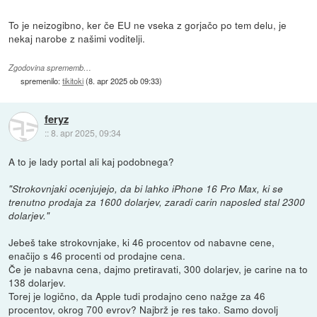
To je neizogibno, ker če EU ne vseka z gorjačo po tem delu, je
nekaj narobe z našimi voditelji.
Zgodovina sprememb…
spremenilo:
tikitoki
(
8. apr 2025 ob 09:33
)
feryz
::
8. apr 2025, 09:34
A to je lady portal ali kaj podobnega?
"Strokovnjaki ocenjujejo, da bi lahko iPhone 16 Pro Max, ki se
trenutno prodaja za 1600 dolarjev, zaradi carin naposled stal 2300
dolarjev."
Jebeš take strokovnjake, ki 46 procentov od nabavne cene,
enačijo s 46 procenti od prodajne cena.
Če je nabavna cena, dajmo pretiravati, 300 dolarjev, je carine na to
138 dolarjev.
Torej je logično, da Apple tudi prodajno ceno nažge za 46
procentov, okrog 700 evrov? Najbrž je res tako. Samo dovolj