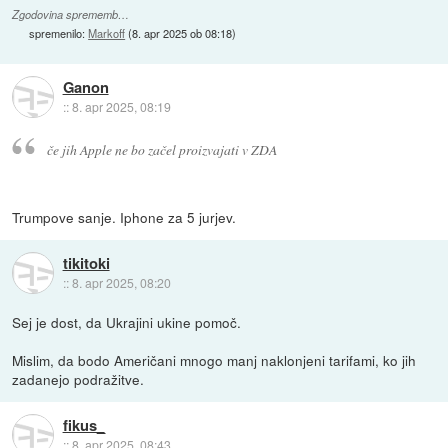
Zgodovina sprememb…
spremenilo:
Markoff
(
8. apr 2025 ob 08:18
)
Ganon
::
8. apr 2025, 08:19
če jih Apple ne bo začel proizvajati v ZDA
Trumpove sanje. Iphone za 5 jurjev.
tikitoki
::
8. apr 2025, 08:20
Sej je dost, da Ukrajini ukine pomoč.
Mislim, da bodo Američani mnogo manj naklonjeni tarifami, ko jih
zadanejo podražitve.
fikus_
::
8. apr 2025, 08:43