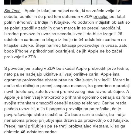
- Apple je takoj po najavi carin, ki so začele veljati v
Slo-Tech
soboto, pohitel in še pred tem datumom v ZDA
pripeljal
pet letal
polnih iPhonov iz Indije in Kitajske. Po podatkih indijskih oblasti so
se poleti zgodili v zadnjih dneh marca in so precej neobičajni.
Izredne prevoze in uvoz so seveda izvedli, da bi se izognili 26-
odstotnim carinam na blago iz Indije in 54-odstotnim carinam na
kitajske izdelke. Šteje namreč lokacija proizvodnje in uvoza, zato
bodo iPhone v prihodnosti ocarinjeni, če jih Apple ne bo začel
proizvajati v ZDA.
S povečanjem zalog v ZDA bo skušal Apple prebroditi prve tedne,
nato pa se nadejajo ukinitve ali vsaj omilitve carin. Apple ima
ogromne proizvodne obrate prav na Kitajskem in v Indiji. Marec in
aprila sta običajno precej zaspana meseca, ko govorimo o prodaji
novih telefonov, zato tovrstni premiki zalog niso ravno običajno. A
Apple je s tem vsaj kratkoročno prihranil ogromno denarja oziroma
svojim strankam omogočil cenejši nakup telefonov. Carine resda
plačajo uvozniki, a jih ti pogosto prevalijo na potrošnike, če je
povpraševanje slabo elastično. Če bodo carine ostale, bo Indija
nenadoma precej priljubljenjša država za proizvodnjo od Kitajske.
Precej manj priljubljen pa še tretji proizvajalec Vietnam, ki so ga
doletele 46-odstoten carine.