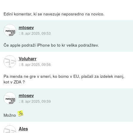
Edini komentar, ki se navezuje neposredno na novico.
mtosev
::
8. apr 2025, 09:53
Če apple podraži iPhone bo to kr velika podražitev.
Voluharr
::
8. apr 2025, 09:56
Pa menda ne gre v smeri, ko bomo v EU, plačali za izdelek manj,
kot v ZDA ?
mtosev
::
8. apr 2025, 09:59
Možno
Ales