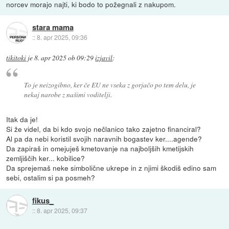
norcev morajo najti, ki bodo to požegnali z nakupom.
stara mama
::
8. apr 2025, 09:36
tikitoki
je
8. apr 2025 ob 09:29
izjavil
:
To je neizogibno, ker če EU ne vseka z gorjačo po tem delu, je
nekaj narobe z našimi voditelji.
Itak da je!
Si že videl, da bi kdo svojo nečlanico tako zajetno financiral?
Al pa da nebi koristil svojih naravnih bogastev ker....agende?
Da zapiraš in omejuješ kmetovanje na najboljših kmetijskih
zemljiščih ker... kobilice?
Da sprejemaš neke simbolične ukrepe in z njimi škodiš edino sam
sebi, ostalim si pa posmeh?
fikus_
::
8. apr 2025, 09:37