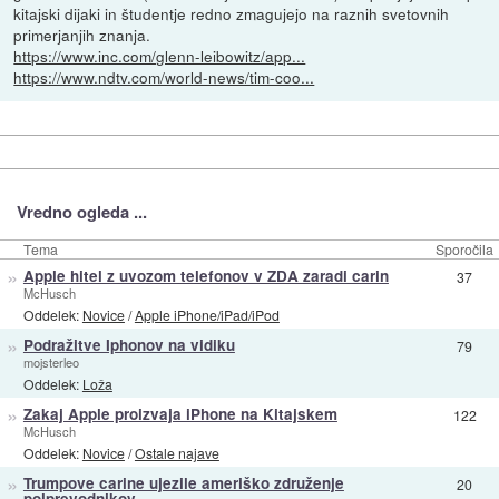
kitajski dijaki in študentje redno zmagujejo na raznih svetovnih
primerjanjih znanja.
https://www.inc.com/glenn-leibowitz/app...
https://www.ndtv.com/world-news/tim-coo...
Vredno ogleda ...
Tema
Sporočila
»
Apple hitel z uvozom telefonov v ZDA zaradi carin
37
McHusch
Oddelek:
Novice
/
Apple iPhone/iPad/iPod
»
Podražitve Iphonov na vidiku
79
mojsterleo
Oddelek:
Loža
»
Zakaj Apple proizvaja iPhone na Kitajskem
122
McHusch
Oddelek:
Novice
/
Ostale najave
»
Trumpove carine ujezile ameriško združenje
20
polprevodnikov