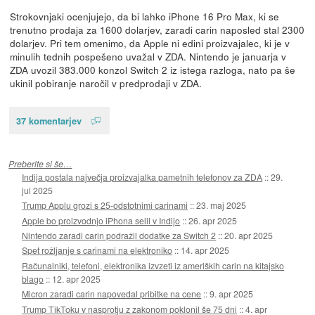
Strokovnjaki ocenjujejo, da bi lahko iPhone 16 Pro Max, ki se
trenutno prodaja za 1600 dolarjev, zaradi carin naposled stal 2300
dolarjev. Pri tem omenimo, da Apple ni edini proizvajalec, ki je v
minulih tednih pospešeno uvažal v ZDA. Nintendo je januarja v
ZDA uvozil 383.000 konzol Switch 2 iz istega razloga, nato pa še
ukinil pobiranje naročil v predprodaji v ZDA.
37 komentarjev
Preberite si še…
Indija postala največja proizvajalka pametnih telefonov za ZDA
::
29.
jul 2025
Trump Applu grozi s 25-odstotnimi carinami
::
23. maj 2025
Apple bo proizvodnjo iPhona selil v Indijo
::
26. apr 2025
Nintendo zaradi carin podražil dodatke za Switch 2
::
20. apr 2025
Spet rožljanje s carinami na elektroniko
::
14. apr 2025
Računalniki, telefoni, elektronika izvzeti iz ameriških carin na kitajsko
blago
::
12. apr 2025
Micron zaradi carin napovedal pribitke na cene
::
9. apr 2025
Trump TikToku v nasprotju z zakonom poklonil še 75 dni
::
4. apr