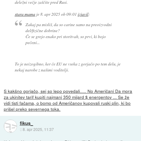
deležni večje zaščite pred Rusi.
stara mama
je
8. apr 2025 ob 09:01
izjavil
:
Zakaj pa misliš, da so carine samo na preoizvodni
del/fizične dobrine?
Če se grejo enako pri storitvah, so prvi, ki bojo
pečeni...
To je neizogibno, ker če EU ne vseka z gorjačo po tem delu, je
nekaj narobe z našimi voditelji.
S kakšno gorjačo, sej so lepo povedali..... No Američani Da mora
za ukinitev tarif kupiti najmanj 350 mijard $ energentov ... Se že
vidi tisti fačama, o bomo od Američanov kupovali ruski plin, ki bo
prišel preko severnega toka.
fikus_
::
8. apr 2025, 11:37