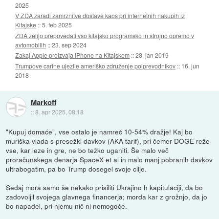
2025
V ZDA zaradi zamrznitve dostave kaos pri internetnih nakupih iz
Kitajske
::
5. feb 2025
ZDA želijo prepovedati vso kitajsko programsko in strojno opremo v
avtomobilih
::
23. sep 2024
Zakaj Apple proizvaja iPhone na Kitajskem
::
28. jan 2019
Trumpove carine ujezile ameriško združenje polprevodnikov
::
16. jun
2018
Markoff
::
8. apr 2025, 08:18
"Kupuj domaće", vse ostalo je namreč 10-54% dražje! Kaj bo
muriška vlada s presežki davkov (AKA tarif), pri čemer DOGE reže
vse, kar leze in gre, ne bo težko uganiti. Še malo več
proračunskega denarja SpaceX et al in malo manj pobranih davkov
ultrabogatim, pa bo Trump dosegel svoje cilje.
Sedaj mora samo še nekako prisiliti Ukrajino h kapitulaciji, da bo
zadovoljil svojega glavnega financerja; morda kar z grožnjo, da jo
bo napadel, pri njemu nič ni nemogoče.