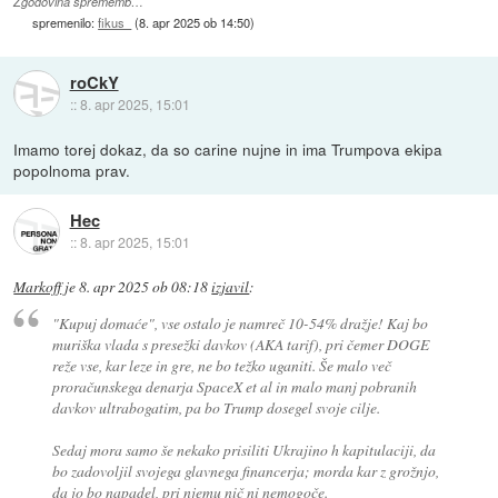
Zgodovina sprememb…
spremenilo:
fikus_
(
8. apr 2025 ob 14:50
)
roCkY
::
8. apr 2025, 15:01
Imamo torej dokaz, da so carine nujne in ima Trumpova ekipa
popolnoma prav.
Hec
::
8. apr 2025, 15:01
Markoff
je
8. apr 2025 ob 08:18
izjavil
:
"Kupuj domaće", vse ostalo je namreč 10-54% dražje! Kaj bo
muriška vlada s presežki davkov (AKA tarif), pri čemer DOGE
reže vse, kar leze in gre, ne bo težko uganiti. Še malo več
proračunskega denarja SpaceX et al in malo manj pobranih
davkov ultrabogatim, pa bo Trump dosegel svoje cilje.
Sedaj mora samo še nekako prisiliti Ukrajino h kapitulaciji, da
bo zadovoljil svojega glavnega financerja; morda kar z grožnjo,
da jo bo napadel, pri njemu nič ni nemogoče.