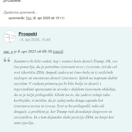
Zgodovina sprememb…
spremenilo:
Hec
(
8. apr 2025 ob 15:11
)
Prospekt
::
8. apr 2025, 15:48
jan_g
je
8. apr 2025 ob 08:50
izjavil
:
Zanimivo bi bilo vedeti, kaj v resnici hoče doseči Trump. Ok, ves
čas ponavlja, da je potrebno izravnati uvoz z izvozom, češ da cel
svet izkorišča ZDA. Ampak zadeva ni črno-bela in iz različnih
razlogov ni enostavno doseči izravnave. Sploh ne napram slabše
razvitim. V vsakem primeru pa bi bilo bolje to doseči s
trgovinskimi sporazumi in seveda v daljšem časovnem obdobju,
da se je lažje prilagoditi. Glede na to, da zadevo rešuje tako
kavbojsko, si mislim, da je zadaj neka druga agenda kot
izravnava uvoza in izvoza. Svet se bo prilagodil, tako ali
drugače, a problem je, ker Trump ruši dosedanje dogovore in
zavezništva. In s tem dejansko slabi pozicijo ZDA, ne krepi kot
sam izjavlja.