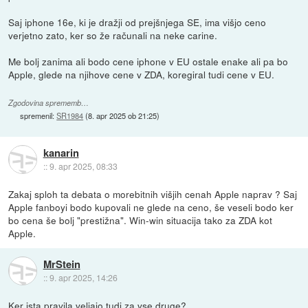
Saj iphone 16e, ki je dražji od prejšnjega SE, ima višjo ceno
verjetno zato, ker so že računali na neke carine.
Me bolj zanima ali bodo cene iphone v EU ostale enake ali pa bo
Apple, glede na njihove cene v ZDA, koregiral tudi cene v EU.
Zgodovina sprememb…
spremenil:
SR1984
(
8. apr 2025 ob 21:25
)
kanarin
::
9. apr 2025, 08:33
Zakaj sploh ta debata o morebitnih višjih cenah Apple naprav ? Saj
Apple fanboyi bodo kupovali ne glede na ceno, še veseli bodo ker
bo cena še bolj "prestižna". Win-win situacija tako za ZDA kot
Apple.
MrStein
::
9. apr 2025, 14:26
Ker ista pravila veljajo tudi za vse druge?