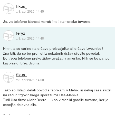
fikus_
::
8. apr 2025, 14:45
Ja, za telefone štancat moraš imeti namensko tovarno.
feryz
::
8. apr 2025, 14:48
Hmm, a so carine na državo proizvajalko ali državo izvoznico?
Zna biti, da se bo promet iz nekaterih držav silovito povečal.
Bo treba telefone preko židov uvažati v ameriko. Njih se bo pa tudi
kaj prijelo, brez dvoma.
fikus_
::
8. apr 2025, 14:50
Tako so Kitajci delali obvod s fabrikami v Mehiki in nekaj časa služili
na račun trgovinskega sporazuma Usa-Mehika.
Tudi Usa firme (JohnDeere,....) so v Mehiki gradile tovarne, ker je
cenejša delovna sila.