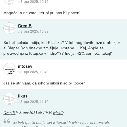
::
8. apr 2025, 10:15
Mogoče, a ne zato, ker bi pri nas bil poceni...
GregiB
::
8. apr 2025, 10:39
Se bolj splača Indija, kot Kitajska? V teh negotovih razmerah, kjer
si Diaper Don dnevno zmišljuje ukprepe... "Kaj, Apple seli
proizvodnjo iz Kitajske v Indijo??? Indija, 42% carine... takoj!"
mtosev
::
8. apr 2025, 10:49
Jaz se strinjam, da iphoni nikoli niso bili poceni.
fikus_
::
8. apr 2025, 11:10
GregiB
je
8. apr 2025 ob 10:39
izjavil
:
Se bolj splača Indija, kot Kitajska? V teh negotovih razmerah,