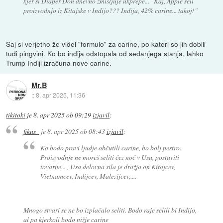
kjer si Diaper Don dnevno zmišljuje ukprepe... "Kaj, Apple seli
proizvodnjo iz Kitajske v Indijo??? Indija, 42% carine... takoj!"
Saj si verjetno že videl "formulo" za carine, po kateri so jih dobili
tudi pingvini. Ko bo indija odstopala od sedanjega stanja, lahko
Trump Indiji izračuna nove carine.
Mr.B
::
8. apr 2025, 11:36
tikitoki
je
8. apr 2025 ob 09:29
izjavil
:
fikus_
je
8. apr 2025 ob 08:43
izjavil
:
Ko bodo pravi ljudje občutili carine, bo bolj pestro.
Proizvodnje ne moreš seliti čez noč v Usa, postaviti
tovarne... , Usa delovna sila je dražja on Kitajcev,
Vietnamcev, Indijcev, Malezijcev,....
Mnogo stvari se ne bo izplačalo seliti. Bodo raje selili bi Indijo,
al pa kjerkoli bodo nižje carine