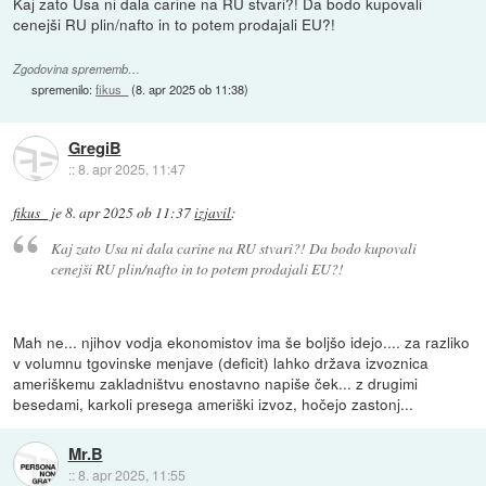
Kaj zato Usa ni dala carine na RU stvari?! Da bodo kupovali
cenejši RU plin/nafto in to potem prodajali EU?!
Zgodovina sprememb…
spremenilo:
fikus_
(
8. apr 2025 ob 11:38
)
GregiB
::
8. apr 2025, 11:47
fikus_
je
8. apr 2025 ob 11:37
izjavil
:
Kaj zato Usa ni dala carine na RU stvari?! Da bodo kupovali
cenejši RU plin/nafto in to potem prodajali EU?!
Mah ne... njihov vodja ekonomistov ima še boljšo idejo.... za razliko
v volumnu tgovinske menjave (deficit) lahko država izvoznica
ameriškemu zakladništvu enostavno napiše ček... z drugimi
besedami, karkoli presega ameriški izvoz, hočejo zastonj...
Mr.B
::
8. apr 2025, 11:55