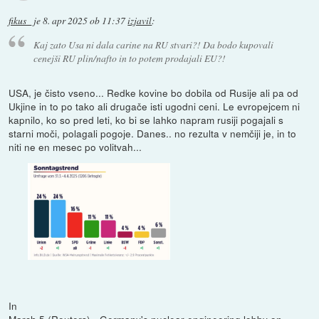
fikus_
je
8. apr 2025 ob 11:37
izjavil
:
Kaj zato Usa ni dala carine na RU stvari?! Da bodo kupovali
cenejši RU plin/nafto in to potem prodajali EU?!
USA, je čisto vseno... Redke kovine bo dobila od Rusije ali pa od
Ukjine in to po tako ali drugače isti ugodni ceni. Le evropejcem ni
kapnilo, ko so pred leti, ko bi se lahko napram rusiji pogajali s
starni moči, polagali pogoje. Danes.. no rezulta v nemčiji je, in to
niti ne en mesec po volitvah...
In