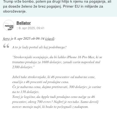
Trump vrže bombo, potem pa drugi hitijo k njemu na pogajanja, ali
pa doseže želeno že brez pogajanj. Primer EU in milijarde za
oboroževanje.
Bellator
::
8. apr 2025, 09:41
feryz
je
8. apr 2025 ob 09:34
izjavil
:
A to je lady portal ali kaj podobnega?
"Strokovnjaki ocenjujejo, da bi lahko iPhone 16 Pro Max, ki se
trenutno prodaja za 1600 dolarjev, zaradi carin naposled stal
2300 dolarjev."
Jebeš take strokovnjake, ki 46 procentov od nabavne cene,
enačijo s 46 procenti od prodajne cena.
Če je nabavna cena, dajmo pretiravati, 300 dolarjev, je carine
na to 138 dolarjev.
Torej je logično, da Apple tudi prodajno ceno nažge za 46
procentov, okrog 700 evrov? Najbrž je res tako. Samo dovolj
norcev morajo najti, ki bodo to požegnali z nakupom.