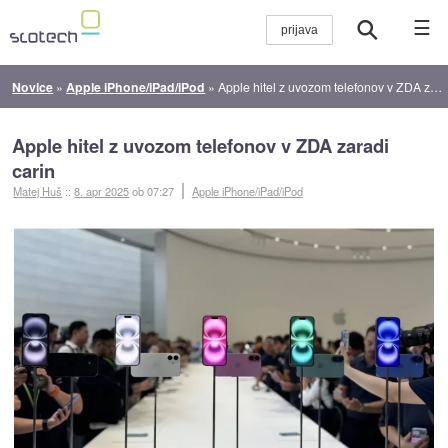
☰
Novice
»
Apple iPhone/iPad/iPod
»
Apple hitel z uvozom telefonov v ZDA zaradi carin
Apple hitel z uvozom telefonov v ZDA zaradi
carin
Matej Huš
::
8. apr 2025
ob 07:27
Apple iPhone/iPad/iPod