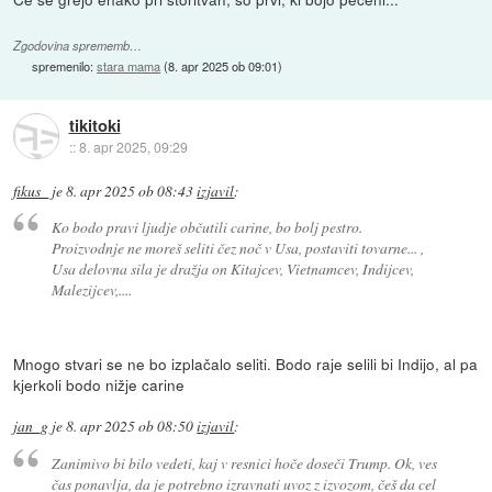
Zgodovina sprememb…
spremenilo:
stara mama
(
8. apr 2025 ob 09:01
)
tikitoki
::
8. apr 2025, 09:29
fikus_
je
8. apr 2025 ob 08:43
izjavil
:
Ko bodo pravi ljudje občutili carine, bo bolj pestro.
Proizvodnje ne moreš seliti čez noč v Usa, postaviti tovarne... ,
Usa delovna sila je dražja on Kitajcev, Vietnamcev, Indijcev,
Malezijcev,....
Mnogo stvari se ne bo izplačalo seliti. Bodo raje selili bi Indijo, al pa
kjerkoli bodo nižje carine
jan_g
je
8. apr 2025 ob 08:50
izjavil
:
Zanimivo bi bilo vedeti, kaj v resnici hoče doseči Trump. Ok, ves
čas ponavlja, da je potrebno izravnati uvoz z izvozom, češ da cel