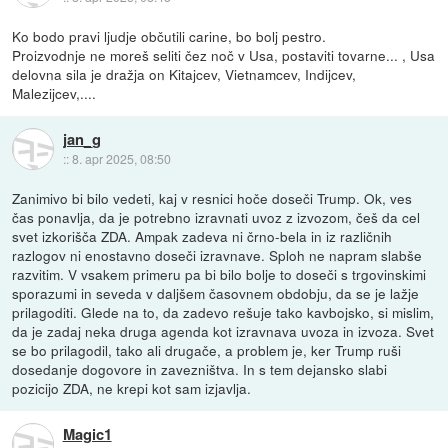
Ko bodo pravi ljudje občutili carine, bo bolj pestro.
Proizvodnje ne moreš seliti čez noč v Usa, postaviti tovarne... , Usa
delovna sila je dražja on Kitajcev, Vietnamcev, Indijcev,
Malezijcev,....
jan_g
::
8. apr 2025, 08:50
Zanimivo bi bilo vedeti, kaj v resnici hoče doseči Trump. Ok, ves
čas ponavlja, da je potrebno izravnati uvoz z izvozom, češ da cel
svet izkorišča ZDA. Ampak zadeva ni črno-bela in iz različnih
razlogov ni enostavno doseči izravnave. Sploh ne napram slabše
razvitim. V vsakem primeru pa bi bilo bolje to doseči s trgovinskimi
sporazumi in seveda v daljšem časovnem obdobju, da se je lažje
prilagoditi. Glede na to, da zadevo rešuje tako kavbojsko, si mislim,
da je zadaj neka druga agenda kot izravnava uvoza in izvoza. Svet
se bo prilagodil, tako ali drugače, a problem je, ker Trump ruši
dosedanje dogovore in zavezništva. In s tem dejansko slabi
pozicijo ZDA, ne krepi kot sam izjavlja.
Magic1