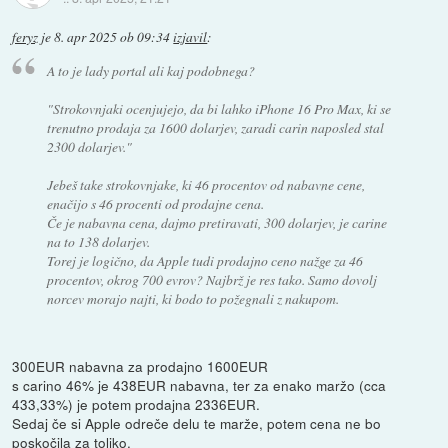
feryz
je
8. apr 2025 ob 09:34
izjavil
:
A to je lady portal ali kaj podobnega?
"Strokovnjaki ocenjujejo, da bi lahko iPhone 16 Pro Max, ki se
trenutno prodaja za 1600 dolarjev, zaradi carin naposled stal
2300 dolarjev."
Jebeš take strokovnjake, ki 46 procentov od nabavne cene,
enačijo s 46 procenti od prodajne cena.
Če je nabavna cena, dajmo pretiravati, 300 dolarjev, je carine
na to 138 dolarjev.
Torej je logično, da Apple tudi prodajno ceno nažge za 46
procentov, okrog 700 evrov? Najbrž je res tako. Samo dovolj
norcev morajo najti, ki bodo to požegnali z nakupom.
300EUR nabavna za prodajno 1600EUR
s carino 46% je 438EUR nabavna, ter za enako maržo (cca
433,33%) je potem prodajna 2336EUR.
Sedaj če si Apple odreče delu te marže, potem cena ne bo
poskočila za toliko.