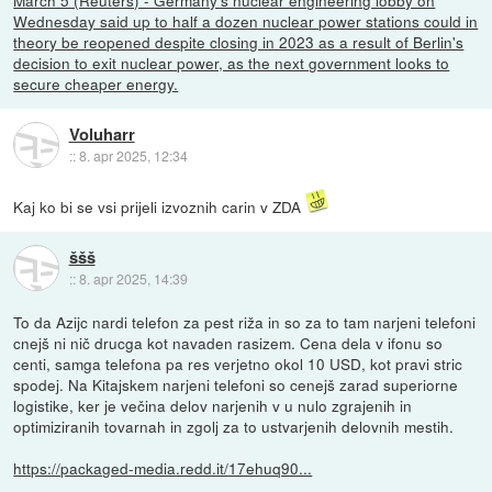
March 5 (Reuters) - Germany's nuclear engineering lobby on
Wednesday said up to half a dozen nuclear power stations could in
theory be reopened despite closing in 2023 as a result of Berlin's
decision to exit nuclear power, as the next government looks to
secure cheaper energy.
Voluharr
::
8. apr 2025, 12:34
Kaj ko bi se vsi prijeli izvoznih carin v ZDA
ššš
::
8. apr 2025, 14:39
To da Azijc nardi telefon za pest riža in so za to tam narjeni telefoni
cnejš ni nič drucga kot navaden rasizem. Cena dela v ifonu so
centi, samga telefona pa res verjetno okol 10 USD, kot pravi stric
spodej. Na Kitajskem narjeni telefoni so cenejš zarad superiorne
logistike, ker je večina delov narjenih v u nulo zgrajenih in
optimiziranih tovarnah in zgolj za to ustvarjenih delovnih mestih.
https://packaged-media.redd.it/17ehuq90...