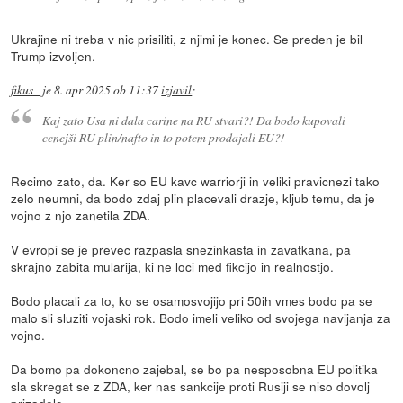
Ukrajine ni treba v nic prisiliti, z njimi je konec. Se preden je bil
Trump izvoljen.
fikus_
je
8. apr 2025 ob 11:37
izjavil
:
Kaj zato Usa ni dala carine na RU stvari?! Da bodo kupovali
cenejši RU plin/nafto in to potem prodajali EU?!
Recimo zato, da. Ker so EU kavc warriorji in veliki pravicnezi tako
zelo neumni, da bodo zdaj plin placevali drazje, kljub temu, da je
vojno z njo zanetila ZDA.
V evropi se je prevec razpasla snezinkasta in zavatkana, pa
skrajno zabita mularija, ki ne loci med fikcijo in realnostjo.
Bodo placali za to, ko se osamosvojijo pri 50ih vmes bodo pa se
malo sli sluziti vojaski rok. Bodo imeli veliko od svojega navijanja za
vojno.
Da bomo pa dokoncno zajebal, se bo pa nesposobna EU politika
sla skregat se z ZDA, ker nas sankcije proti Rusiji se niso dovolj
prizadele.