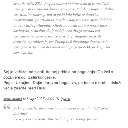
svet izkorišča ZDA. Ampak zadeva ni črno-bela in iz različnih
razlogov ni enostavno doseči izravnave. Sploh ne napram slabše
razvitim. V vsakem primeru pa bi bilo bolje to doseči s
trgovinskimi sporazumi in seveda v daljšem časovnem obdobju,
da se je lažje prilagoditi. Glede na to, da zadevo rešuje tako
kavbojsko, si mislim, da je zadaj neka druga agenda kot
izravnava uvoza in izvoza. Svet se bo prilagodil, tako ali
drugače, a problem je, ker Trump ruši dosedanje dogovore in
zavezništva. In s tem dejansko slabi pozicijo ZDA, ne krepi kot
sam izjavlja.
Sej je večkrat namignil, da nej pridejo na pogajanja. On želi s
pozicije moči izsiliti koncesije.
Poglej Ukrajino. Dajte naravna bogastva, pa boste morebiti deležni
večje zaščite pred Rusi.
stara mama
je
8. apr 2025 ob 09:01
izjavil
:
Zakaj pa misliš, da so carine samo na preoizvodni del/fizične
dobrine?
Če se grejo enako pri storitvah, so prvi, ki bojo pečeni...