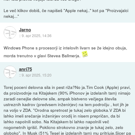
Le več klikov dobiš, če napišeš "Apple nekaj.." kot pa "Proizvajalci
nekaj..."
Jarno
::
9. apr 2025, 14:36
Windows Phone s procesorji iz intelovih livarn se že idejno obuja,
morda trenutno v glavi Stevea Ballmerja.
anri75
::
9. apr 2025, 15:20
Torej poceni delovna sila in pest riža?No ja.Tim Cook (Apple) pravi,
da proizvodnje na Kitajskem (90% iPhonov je izdelanih tam) nimajo
zaradi cenejše delovne sile, ampak bistveno večjega števila
ustreznih kadrov (predvsem inženirjev) na tem področju , kot jih je
na voljo v ZDA. "Orodna spretnost je tukaj zelo globoka.V ZDA bi
lahko imeli srečanje inženirjev orodij in nisem prepričan, da bi
lahko napolnili sobo. Na Kitajskem bi lahko napolnili več
nogometnih igrišč. Poklicno strokovno znanje je tukaj zelo, zelo
globoko". In Musk (51% Tesel je izdelanih tam) mu pritrjuje.Sicer pa