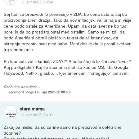
::
8. apr 2025, 08:54
Sej tudi če proizvodnjo prenesejo v ZDA, bo cena ostala, saj bo
proizvodnja ziher dražja. Tako da nov inflacijski val prihaja in višje
cene bodo ostale za Američane. Upam, da ostal svet ne bo tudi
norel in da bo prosti trg ostal med ostalimi. Samo se mi zdi, da
bodo Američani obrnili ploščo in takrat delali intenzivno, da
skregajo preostal svet med sabo. Meni deluje da je prosti svetovni
trg v odhajanju.
Pa kao cel svet izkorišča ZDA?!? A to če šteješ fizični uvoz/izvoz?
Kaj pa digitalni? Kaj če začnemo šteti še keš od MS, FB, Googla,
Holywood, Netflix, glasbo,... kjer američani "nategujejo" cel svet.
Zgodovina sprememb…
spremenil:
Magic1
(
8. apr 2025 ob 08:58
)
stara mama
::
8. apr 2025, 09:01
Zakaj pa misliš, da so carine samo na preoizvodni del/fizične
dobrine?
Če se grejo enako pri storitvah, so prvi, ki bojo pečeni...