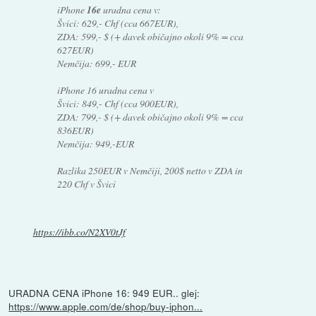
iPhone
16e
uradna cena v:
Švici: 629,- Chf (cca 667EUR),
ZDA: 599,- $ (+ davek običajno okoli 9% = cca
627EUR)
Nemčija: 699,- EUR
iPhone 16 uradna cena v
Švici: 849,- Chf (cca 900EUR),
ZDA: 799,- $ (+ davek običajno okoli 9% = cca
836EUR)
Nemčija: 949,-EUR
Razlika 250EUR v Nemčiji, 200$ netto v ZDA in
220 Chf v Švici
https://ibb.co/N2XV0tJf
URADNA CENA iPhone 16: 949 EUR.. glej:
https://www.apple.com/de/shop/buy-iphon...