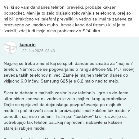
Vsi ki so vam dandanes telefoni preveliki, probajte kaksen
popsocket. Meni je to zelo olajsalo rokovanje s telefonom, prej so
mi bili prakticno vsi telefoni preveliki in vedno se imel te zadeve za
brezvezne oz. modno muho. Ampak kapo dol tistemu ki si je to
izmislil, zdej tudi moja nima problemov s S24 ultra.
kanarin
::
22. feb 2025, 08:43
Najprej se treba zmenit kaj se sploh dandanes smatra za "majhen"
telefon. Namreč, če se pogovarjamo o rangu iPhone SE (4,7 inčev)
seveda takih telefonov ni več. Zame je majhen telefon danes do
vključno 6.0 inčev. Samsung S25 je s 6.2 malo nad to mejo.
Sicer ta debata o majhnih zaslonih oz telefonih...gre za de-facto
ultra nišno zadeva oz zadeva le zelo majhen krog uporabnikov.
Dajte se sprijaznit da dejanskega povpraševanja po majhnih
modelih pač ni (več) sicer bi proizvajalci imeli kakšen tak model v
ponudbi, saj niso neumni. Tistih par "čudakov" ki si res želijo oz
potrebujejo tak telefon pa...kaj naj rečem, nabavite si kakšen
starejši rabljen model.