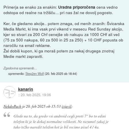
Primerja se enako za enakim:
cena vedno
Uradna priporočena
odstopa od realne na tržišču... pri nas žal ne dovolj pogosto.
Ker, če gledamo akcije.. potem zmaga, od menih znanih: Švicarska
Media Markt, ki ima vsak prvi vikend v mesecu Red Sunday akcijo,
kjer so stvari za 200 Chf cenejše ob nakupu za 1000 CHf ali več
(75 za 500 nakupa, 60 za 500 in 25 za 250) + 10 CHF popusta ob
naročilu na email reklame.
Žal dobiš kupon, ki ga moraš potem za nekaj drugega znotraj
Medie markt zapraviti.
Zgodovina sprememb…
spremenilo:
Step2en Wolf
(
20. feb 2025 ob 18:44
)
kanarin
::
20. feb 2025, 19:06
NekdoPach
je
20. feb 2025 ob 15:53
izjavil
:
Glede na to, da gredo vsi android cegli proti 7" bo to edini
telefon ki je še dokaj normalne velikosti. Ne razumel zakaj je
tako težko naredit telefon kot je bil recimo pixel 4 / 4a.