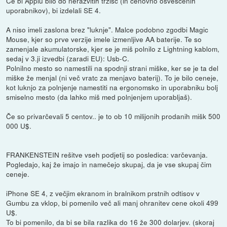
Če bi Applu bilo do nerazvitih tržišč (in cenovno osveščenih
uporabnikov), bi izdelali SE 4.
A niso imeli zaslona brez "luknje". Malce podobno zgodbi Magic
Mouse, kjer so prve verzije imele izmenljive AA baterije. Te so
zamenjale akumulatorske, kjer se je miš polnilo z Lightning kablom,
sedaj v 3.ji izvedbi (zaradi EU): Usb-C.
Polnilno mesto so namestili na spodnji strani miške, ker se je ta del
miške že menjal (ni več vratc za menjavo baterij). To je bilo ceneje,
kot luknjo za polnjenje namestiti na ergonomsko in uporabniku bolj
smiselno mesto (da lahko miš med polnjenjem uporabljaš).
Če so privarčevali 5 centov.. je to ob 10 milijonih prodanih mišk 500
000 U$.
FRANKENSTEIN rešitve vseh podjetij so posledica: varčevanja.
Pogledajo, kaj že imajo in namečejo skupaj, da je vse skupaj čim
ceneje.
iPhone SE 4, z večjim ekranom in bralnikom prstnih odtisov v
Gumbu za vklop, bi pomenilo več ali manj ohranitev cene okoli 499
U$.
To bi pomenilo, da bi se bila razlika do 16 že 300 dolarjev. (skoraj