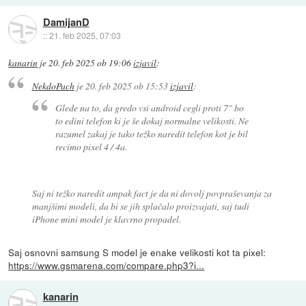
DamijanD
::
21. feb 2025, 07:03
kanarin
je
20. feb 2025 ob 19:06
izjavil
:
NekdoPach
je
20. feb 2025 ob 15:53
izjavil
:
Glede na to, da gredo vsi android cegli proti 7" bo
to edini telefon ki je še dokaj normalne velikosti. Ne
razumel zakaj je tako težko naredit telefon kot je bil
recimo pixel 4 / 4a.
Saj ni težko naredit ampak fact je da ni dovolj povpraševanja za
manjšimi modeli, da bi se jih splačalo proizvajati, saj tudi
iPhone mini model je klavrno propadel.
Saj osnovni samsung S model je enake velikosti kot ta pixel:
https://www.gsmarena.com/compare.php3?i...
kanarin