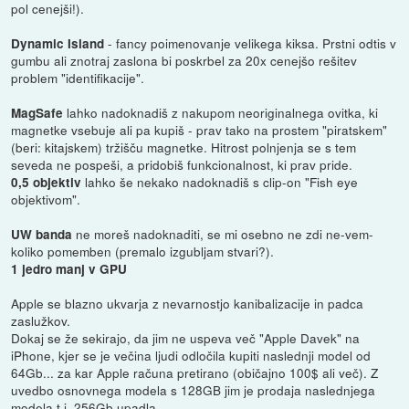
pol cenejši!).
- fancy poimenovanje velikega kiksa. Prstni odtis v
Dynamic Island
gumbu ali znotraj zaslona bi poskrbel za 20x cenejšo rešitev
problem "identifikacije".
lahko nadoknadiš z nakupom neoriginalnega ovitka, ki
MagSafe
magnetke vsebuje ali pa kupiš - prav tako na prostem "piratskem"
(beri: kitajskem) tržišču magnetke. Hitrost polnjenja se s tem
seveda ne pospeši, a pridobiš funkcionalnost, ki prav pride.
lahko še nekako nadoknadiš s clip-on "Fish eye
0,5 objektiv
objektivom".
ne moreš nadoknaditi, se mi osebno ne zdi ne-vem-
UW banda
koliko pomemben (premalo izgubljam stvari?).
1 jedro manj v GPU
Apple se blazno ukvarja z nevarnostjo kanibalizacije in padca
zaslužkov.
Dokaj se že sekirajo, da jim ne uspeva več "Apple Davek" na
iPhone, kjer se je večina ljudi odločila kupiti naslednji model od
64Gb... za kar Apple računa pretirano (običajno 100$ ali več). Z
uvedbo osnovnega modela s 128GB jim je prodaja naslednjega
modela t.j. 256Gb upadla.