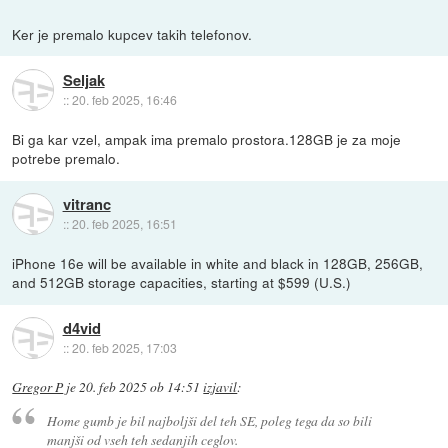
Ker je premalo kupcev takih telefonov.
Seljak
::
20. feb 2025, 16:46
Bi ga kar vzel, ampak ima premalo prostora.128GB je za moje
potrebe premalo.
vitranc
::
20. feb 2025, 16:51
iPhone 16e will be available in white and black in 128GB, 256GB,
and 512GB storage capacities, starting at $599 (U.S.)
d4vid
::
20. feb 2025, 17:03
Gregor P
je
20. feb 2025 ob 14:51
izjavil
:
Home gumb je bil najboljši del teh SE, poleg tega da so bili
manjši od vseh teh sedanjih ceglov.