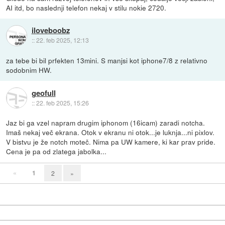
AI itd, bo naslednji telefon nekaj v stilu nokie 2720.
iloveboobz
::
22. feb 2025, 12:13
za tebe bi bil prfekten 13mini. S manjsi kot iphone7/8 z relativno
sodobnim HW.
geofull
::
22. feb 2025, 15:26
Jaz bi ga vzel napram drugim iphonom (16icam) zaradi notcha.
Imaš nekaj več ekrana. Otok v ekranu ni otok...je luknja...ni pixlov.
V bistvu je že notch moteč. Nima pa UW kamere, ki kar prav pride.
Cena je pa od zlatega jabolka...
«
1
2
»