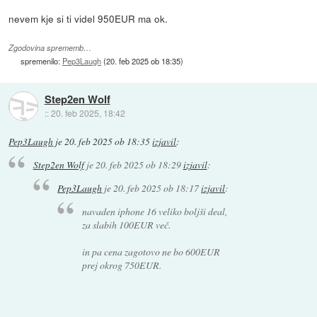
nevem kje si ti videl 950EUR ma ok.
Zgodovina sprememb…
spremenilo:
Pep3Laugh
(
20. feb 2025 ob 18:35
)
Step2en Wolf
::
20. feb 2025, 18:42
Pep3Laugh
je
20. feb 2025 ob 18:35
izjavil
:
Step2en Wolf
je
20. feb 2025 ob 18:29
izjavil
:
Pep3Laugh
je
20. feb 2025 ob 18:17
izjavil
:
navaden iphone 16 veliko boljši deal,
za slabih 100EUR več.
in pa cena zagotovo ne bo 600EUR
prej okrog 750EUR.