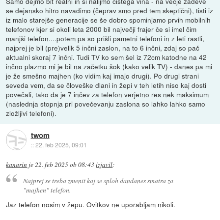
Samo dejmo bit realni in si nalijmo čistega vina - na večje zadeve
se dejansko hitro navadimo (čeprav smo pred tem skeptični), tisti iz
iz malo starejše generacije se še dobro spominjamo prvih mobilnih
telefonov kjer si okoli leta 2000 bil največji frajer če si imel čim
manjši telefon....potem pa so prišli pametni telefoni in z leti rastli,
najprej je bil (pre)velik 5 inčni zaslon, na to 6 inčni, zdaj so pač
aktualni skoraj 7 inčni. Tudi TV ko sem šel iz 72cm katodne na 42
inčno plazmo mi je bil na začetku šok (kako velik TV) - danes pa mi
je že smešno majhen (ko vidim kaj imajo drugi). Po drugi strani
seveda vem, da se človeške dlani in žepi v teh letih niso kaj dosti
povečali, tako da je 7 inčev za telefon verjetno res nek maksimum
(naslednja stopnja pri povečevanju zaslona so lahko lahko samo
zložljivi telefoni).
twom
::
22. feb 2025, 09:01
kanarin
je
22. feb 2025 ob 08:43
izjavil
:
Najprej se treba zmenit kaj se sploh dandanes smatra za
"majhen" telefon.
Jaz telefon nosim v žepu. Ovitkov ne uporabljam nikoli.