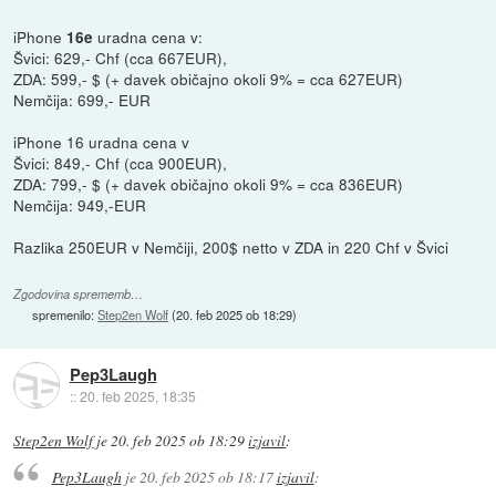
iPhone
uradna cena v:
16e
Švici: 629,- Chf (cca 667EUR),
ZDA: 599,- $ (+ davek običajno okoli 9% = cca 627EUR)
Nemčija: 699,- EUR
iPhone 16 uradna cena v
Švici: 849,- Chf (cca 900EUR),
ZDA: 799,- $ (+ davek običajno okoli 9% = cca 836EUR)
Nemčija: 949,-EUR
Razlika 250EUR v Nemčiji, 200$ netto v ZDA in 220 Chf v Švici
Zgodovina sprememb…
spremenilo:
Step2en Wolf
(
20. feb 2025 ob 18:29
)
Pep3Laugh
::
20. feb 2025, 18:35
Step2en Wolf
je
20. feb 2025 ob 18:29
izjavil
:
Pep3Laugh
je
20. feb 2025 ob 18:17
izjavil
: