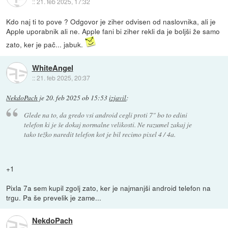
::
21. feb 2025, 17:32
Kdo naj ti to pove ? Odgovor je ziher odvisen od naslovnika, ali je
Apple uporabnik ali ne. Apple fani bi ziher rekli da je boljši že samo
zato, ker je pač... jabuk.
WhiteAngel
::
21. feb 2025, 20:37
NekdoPach
je
20. feb 2025 ob 15:53
izjavil
:
Glede na to, da gredo vsi android cegli proti 7" bo to edini
telefon ki je še dokaj normalne velikosti. Ne razumel zakaj je
tako težko naredit telefon kot je bil recimo pixel 4 / 4a.
+1
Pixla 7a sem kupil zgolj zato, ker je najmanjši android telefon na
trgu. Pa še prevelik je zame...
NekdoPach