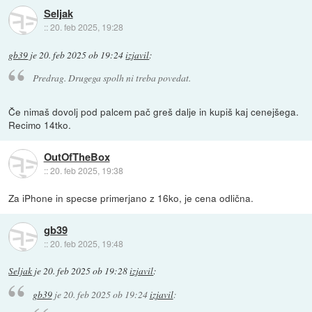
Seljak
::
20. feb 2025, 19:28
gb39
je
20. feb 2025 ob 19:24
izjavil
:
Predrag. Drugega spolh ni treba povedat.
Če nimaš dovolj pod palcem pač greš dalje in kupiš kaj cenejšega.
Recimo 14tko.
OutOfTheBox
::
20. feb 2025, 19:38
Za iPhone in specse primerjano z 16ko, je cena odlična.
gb39
::
20. feb 2025, 19:48
Seljak
je
20. feb 2025 ob 19:28
izjavil
:
gb39
je
20. feb 2025 ob 19:24
izjavil
: