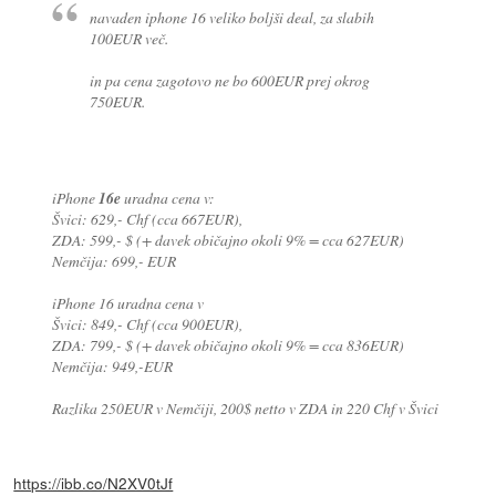
navaden iphone 16 veliko boljši deal, za slabih
100EUR več.
in pa cena zagotovo ne bo 600EUR prej okrog
750EUR.
iPhone
16e
uradna cena v:
Švici: 629,- Chf (cca 667EUR),
ZDA: 599,- $ (+ davek običajno okoli 9% = cca 627EUR)
Nemčija: 699,- EUR
iPhone 16 uradna cena v
Švici: 849,- Chf (cca 900EUR),
ZDA: 799,- $ (+ davek običajno okoli 9% = cca 836EUR)
Nemčija: 949,-EUR
Razlika 250EUR v Nemčiji, 200$ netto v ZDA in 220 Chf v Švici
https://ibb.co/N2XV0tJf