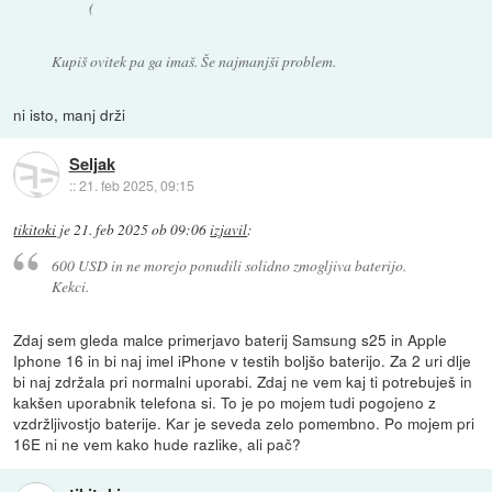
(
Kupiš ovitek pa ga imaš. Še najmanjši problem.
ni isto, manj drži
Seljak
::
21. feb 2025, 09:15
tikitoki
je
21. feb 2025 ob 09:06
izjavil
:
600 USD in ne morejo ponudili solidno zmogljiva baterijo.
Kekci.
Zdaj sem gleda malce primerjavo baterij Samsung s25 in Apple
Iphone 16 in bi naj imel iPhone v testih boljšo baterijo. Za 2 uri dlje
bi naj zdržala pri normalni uporabi. Zdaj ne vem kaj ti potrebuješ in
kakšen uporabnik telefona si. To je po mojem tudi pogojeno z
vzdržljivostjo baterije. Kar je seveda zelo pomembno. Po mojem pri
16E ni ne vem kako hude razlike, ali pač?