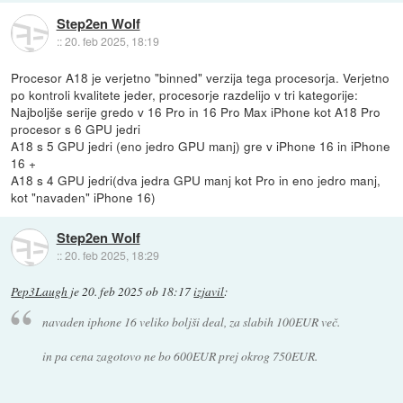
Step2en Wolf
::
20. feb 2025, 18:19
Procesor A18 je verjetno "binned" verzija tega procesorja. Verjetno
po kontroli kvalitete jeder, procesorje razdelijo v tri kategorije:
Najboljše serije gredo v 16 Pro in 16 Pro Max iPhone kot A18 Pro
procesor s 6 GPU jedri
A18 s 5 GPU jedri (eno jedro GPU manj) gre v iPhone 16 in iPhone
16 +
A18 s 4 GPU jedri(dva jedra GPU manj kot Pro in eno jedro manj,
kot "navaden" iPhone 16)
Step2en Wolf
::
20. feb 2025, 18:29
Pep3Laugh
je
20. feb 2025 ob 18:17
izjavil
:
navaden iphone 16 veliko boljši deal, za slabih 100EUR več.
in pa cena zagotovo ne bo 600EUR prej okrog 750EUR.