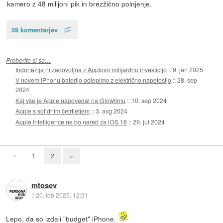
kamero z 48 milijoni pik in brezžično polnjenje.
59 komentarjev
Preberite si še…
Indonezija ni zadovoljna z Applovo milijardno investicijo
::
9. jan 2025
V novem iPhonu baterijo odlepimo z električno napetostjo
::
28. sep
2024
Kaj vse je Apple napovedal na Glowtimu
::
10. sep 2024
Apple s solidnim četrtletjem
::
3. avg 2024
Apple Intelligence ne bo nared za iOS 18
::
29. jul 2024
«
1
2
»
mtosev
::
20. feb 2025, 12:31
Lepo, da so izdali "budget" iPhone.