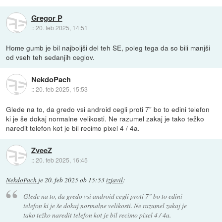
Gregor P
::
20. feb 2025, 14:51
Home gumb je bil najboljši del teh SE, poleg tega da so bili manjši
od vseh teh sedanjih ceglov.
NekdoPach
::
20. feb 2025, 15:53
Glede na to, da gredo vsi android cegli proti 7" bo to edini telefon
ki je še dokaj normalne velikosti. Ne razumel zakaj je tako težko
naredit telefon kot je bil recimo pixel 4 / 4a.
ZveeZ
::
20. feb 2025, 16:45
NekdoPach
je
20. feb 2025 ob 15:53
izjavil
:
Glede na to, da gredo vsi android cegli proti 7" bo to edini
telefon ki je še dokaj normalne velikosti. Ne razumel zakaj je
tako težko naredit telefon kot je bil recimo pixel 4 / 4a.