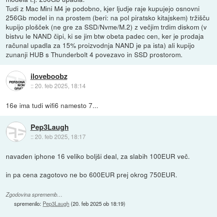
Tudi z Mac Mini M4 je podobno, kjer ljudje raje kupujejo osnovni
256Gb model in na prostem (beri: na pol piratsko kitajskem) tržišču
kupijo plošček (ne gre za SSD/Nvme/M.2) z večjim trdim diskom (v
bistvu le NAND čipi, ki se jim btw obeta padec cen, ker je prodaja
računal upadla za 15% proizvodnja NAND je pa ista) ali kupijo
zunanji HUB s Thunderbolt 4 povezavo in SSD prostorom.
iloveboobz
::
20. feb 2025, 18:14
16e ima tudi wifi6 namesto 7...
Pep3Laugh
::
20. feb 2025, 18:17
navaden iphone 16 veliko boljši deal, za slabih 100EUR več.
in pa cena zagotovo ne bo 600EUR prej okrog 750EUR.
Zgodovina sprememb…
spremenilo:
Pep3Laugh
(
20. feb 2025 ob 18:19
)