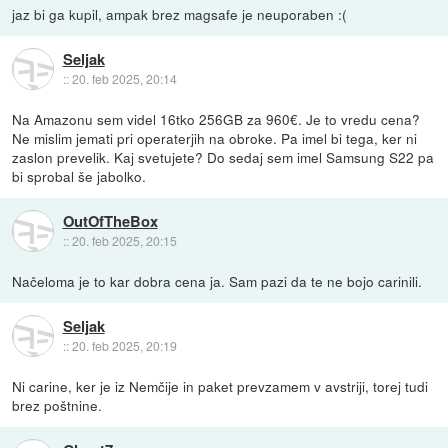
jaz bi ga kupil, ampak brez magsafe je neuporaben :(
Seljak
::
20. feb 2025, 20:14
Na Amazonu sem videl 16tko 256GB za 960€. Je to vredu cena?
Ne mislim jemati pri operaterjih na obroke. Pa imel bi tega, ker ni
zaslon prevelik. Kaj svetujete? Do sedaj sem imel Samsung S22 pa
bi sprobal še jabolko.
OutOfTheBox
::
20. feb 2025, 20:15
Načeloma je to kar dobra cena ja. Sam pazi da te ne bojo carinili.
Seljak
::
20. feb 2025, 20:19
Ni carine, ker je iz Nemčije in paket prevzamem v avstriji, torej tudi
brez poštnine.