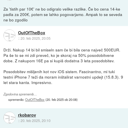
Za 'tistih par 10€' ne bo odigralo velike razlike. Če bo cena 14-ke
padla za 200€, potem se lahko pogovarjamo. Ampak to se seveda
ne bo zgodilo
OutOfTheBox
::
20. feb 2025, 20:05
Drži. Nakup 14 bi bil smiseln sam če bi bila cena največ 500EUR.
Pa še to se mi zdi preveč, ko je skoraj na 50% posodobitvene
dobe. Z nakupom 16E pa si kupiš dodatna 3 leta posodobitev.
Posodobitev mišljenih kot nov iOS sistem. Fascinantno, mi tuki
testni iPhone 7 teži da moram inštalirat varnostni updejt (15.8.3). 9
let stara kanta. Impresivno.
Zgodovina sprememb…
spremenilo:
OutOfTheBox
(
20. feb 2025 ob 20:08
)
rkobarov
::
20. feb 2025, 20:10