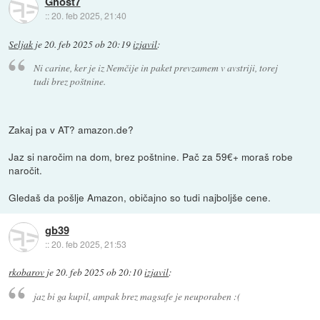
Ghost7
::
20. feb 2025, 21:40
Seljak
je
20. feb 2025 ob 20:19
izjavil
:
Ni carine, ker je iz Nemčije in paket prevzamem v avstriji, torej
tudi brez poštnine.
Zakaj pa v AT? amazon.de?
Jaz si naročim na dom, brez poštnine. Pač za 59€+ moraš robe
naročit.
Gledaš da pošlje Amazon, običajno so tudi najboljše cene.
gb39
::
20. feb 2025, 21:53
rkobarov
je
20. feb 2025 ob 20:10
izjavil
:
jaz bi ga kupil, ampak brez magsafe je neuporaben :(