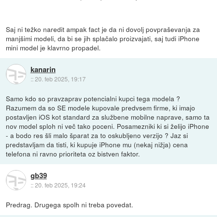
Saj ni težko naredit ampak fact je da ni dovolj povpraševanja za
manjšimi modeli, da bi se jih splačalo proizvajati, saj tudi iPhone
mini model je klavrno propadel.
kanarin
::
20. feb 2025, 19:17
Samo kdo so pravzaprav potencialni kupci tega modela ?
Razumem da so SE modele kupovale predvsem firme, ki imajo
postavljen iOS kot standard za službene mobilne naprave, samo ta
nov model sploh ni več tako poceni. Posamezniki ki si želijo iPhone
- a bodo res šli malo šparat za to oskubljeno verzijo ? Jaz si
predstavljam da tisti, ki kupuje iPhone mu (nekaj nižja) cena
telefona ni ravno prioriteta oz bistven faktor.
gb39
::
20. feb 2025, 19:24
Predrag. Drugega spolh ni treba povedat.