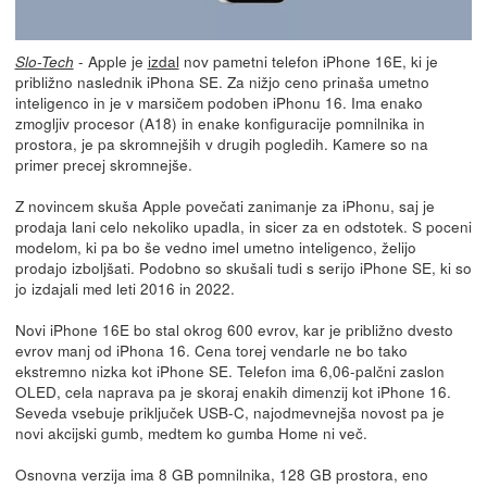
- Apple je
izdal
nov pametni telefon iPhone 16E, ki je
Slo-Tech
približno naslednik iPhona SE. Za nižjo ceno prinaša umetno
inteligenco in je v marsičem podoben iPhonu 16. Ima enako
zmogljiv procesor (A18) in enake konfiguracije pomnilnika in
prostora, je pa skromnejših v drugih pogledih. Kamere so na
primer precej skromnejše.
Z novincem skuša Apple povečati zanimanje za iPhonu, saj je
prodaja lani celo nekoliko upadla, in sicer za en odstotek. S poceni
modelom, ki pa bo še vedno imel umetno inteligenco, želijo
prodajo izboljšati. Podobno so skušali tudi s serijo iPhone SE, ki so
jo izdajali med leti 2016 in 2022.
Novi iPhone 16E bo stal okrog 600 evrov, kar je približno dvesto
evrov manj od iPhona 16. Cena torej vendarle ne bo tako
ekstremno nizka kot iPhone SE. Telefon ima 6,06-palčni zaslon
OLED, cela naprava pa je skoraj enakih dimenzij kot iPhone 16.
Seveda vsebuje priključek USB-C, najodmevnejša novost pa je
novi akcijski gumb, medtem ko gumba Home ni več.
Osnovna verzija ima 8 GB pomnilnika, 128 GB prostora, eno