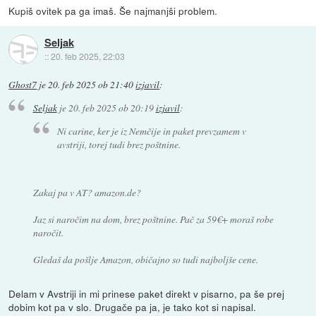
Kupiš ovitek pa ga imaš. Še najmanjši problem.
Seljak
::
20. feb 2025, 22:03
Ghost7
je
20. feb 2025 ob 21:40
izjavil
:
Seljak
je
20. feb 2025 ob 20:19
izjavil
:
Ni carine, ker je iz Nemčije in paket prevzamem v
avstriji, torej tudi brez poštnine.
Zakaj pa v AT? amazon.de?
Jaz si naročim na dom, brez poštnine. Pač za 59€+ moraš robe
naročit.
Gledaš da pošlje Amazon, običajno so tudi najboljše cene.
Delam v Avstriji in mi prinese paket direkt v pisarno, pa še prej
dobim kot pa v slo. Drugače pa ja, je tako kot si napisal.