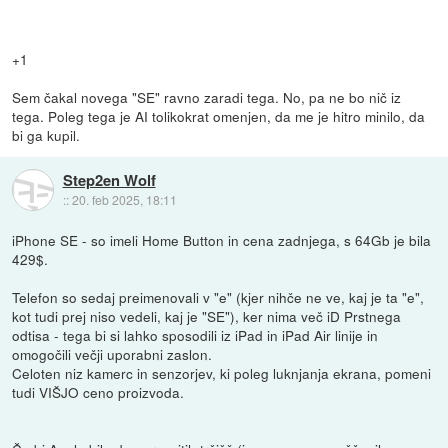
+1
Sem čakal novega "SE" ravno zaradi tega. No, pa ne bo nič iz
tega. Poleg tega je AI tolikokrat omenjen, da me je hitro minilo, da
bi ga kupil.
Step2en Wolf
::
20. feb 2025, 18:11
iPhone SE - so imeli Home Button in cena zadnjega, s 64Gb je bila
429$.
Telefon so sedaj preimenovali v "e" (kjer nihče ne ve, kaj je ta "e",
kot tudi prej niso vedeli, kaj je "SE"), ker nima več iD Prstnega
odtisa - tega bi si lahko sposodili iz iPad in iPad Air linije in
omogočili večji uporabni zaslon.
Celoten niz kamerc in senzorjev, ki poleg luknjanja ekrana, pomeni
tudi VIŠJO ceno proizvoda.