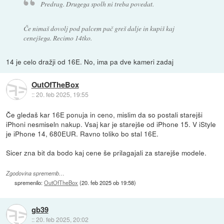
Predrag. Drugega spolh ni treba povedat.
Če nimaš dovolj pod palcem pač greš dalje in kupiš kaj
cenejšega. Recimo 14tko.
14 je celo dražji od 16E. No, ima pa dve kameri zadaj
OutOfTheBox
::
20. feb 2025, 19:55
Če gledaš kar 16E ponuja in ceno, mislim da so postali starejši
iPhoni nesmiseln nakup. Vsaj kar je starejše od iPhone 15. V iStyle
je iPhone 14, 680EUR. Ravno toliko bo stal 16E.
Sicer zna bit da bodo kaj cene še prilagajali za starejše modele.
Zgodovina sprememb…
spremenilo:
OutOfTheBox
(
20. feb 2025 ob 19:58
)
gb39
::
20. feb 2025, 20:02