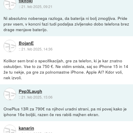
tikitoki
::
21. feb 2025, 09:21
Ni absolutno nobenega razloga, da baterija ni bolj zmogljiva. Pride
prav vsem, v koncni fazi tudi podaljsa zivljensko dobo telefona brez
drage menjave baterijo.
BojanE
::
21. feb 2025, 14:36
Kolikor sem bral o specifikacijah, gre za telefon, ki je kar znatno
oskubljen. Vse to za 750 €. Ne vidim smisla, saj so iPhone 15 in 14
že tu nekje, pa gre za polnomastne iPhone. Apple AI? Kdor voli,
nek izvoli.
Pep3Laugh
::
21. feb 2025, 15:06
OnePlus 13R za 790€ na njihovi uradni strani, pa mi povej kako je
iphone 16e boljši, razen če res rabiš majhen ekran.
kanarin