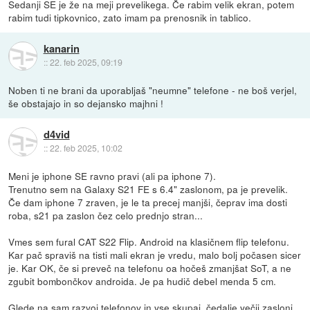
Sedanji SE je že na meji prevelikega. Če rabim velik ekran, potem
rabim tudi tipkovnico, zato imam pa prenosnik in tablico.
kanarin
::
22. feb 2025, 09:19
Noben ti ne brani da uporabljaš "neumne" telefone - ne boš verjel,
še obstajajo in so dejansko majhni !
d4vid
::
22. feb 2025, 10:02
Meni je iphone SE ravno pravi (ali pa iphone 7).
Trenutno sem na Galaxy S21 FE s 6.4" zaslonom, pa je prevelik.
Če dam iphone 7 zraven, je le ta precej manjši, čeprav ima dosti
roba, s21 pa zaslon čez celo prednjo stran...
Vmes sem fural CAT S22 Flip. Android na klasičnem flip telefonu.
Kar pač spraviš na tisti mali ekran je vredu, malo bolj počasen sicer
je. Kar OK, če si preveč na telefonu oa hočeš zmanjšat SoT, a ne
zgubit bombončkov androida. Je pa hudič debel menda 5 cm.
Glede na sam razvoj telefonov in vse skupaj, čedalje večji zasloni,