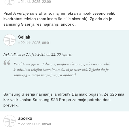
::
21. feb 2025, 22:00
Pixel A verzije so sfalirane, majhen ekran ampak vseeno velik
kvadratast telefon (sam imam 6a ki je sicer ok). Zgleda da je
samsung S serija res najmanjši andorid.
Seljak
::
22. feb 2025, 08:01
NekdoPach
je
21. feb 2025 ob 22:00
izjavil
:
Pixel A verzije so sfalirane, majhen ekran ampak vseeno velik
kvadratast telefon (sam imam 6a ki je sicer ok). Zgleda da je
samsung S serija res najmanjši andorid.
Samsung S serija najmanjši android? Daj malo pojasni. Že S25 ima
kar velik zaslon,Samsung S25 Pro pa za moje potrebe dosti
prevelik.
aborko
::
22. feb 2025, 08:40