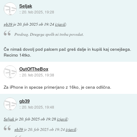
Seljak
::
20. feb 2025, 19:28
gb39
je
20. feb 2025 ob 19:24
izjavil
:
Predrag. Drugega spolh ni treba povedat.
Če nimaš dovolj pod palcem pač greš dalje in kupiš kaj cenejšega.
Recimo 14tko.
OutOfTheBox
::
20. feb 2025, 19:38
Za iPhone in specse primerjano z 16ko, je cena odlična.
gb39
::
20. feb 2025, 19:48
Seljak
je
20. feb 2025 ob 19:28
izjavil
:
gb39
je
20. feb 2025 ob 19:24
izjavil
: