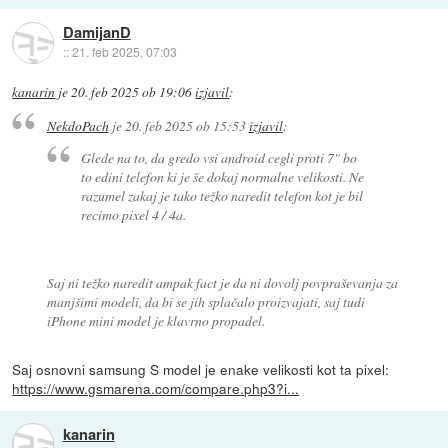
DamijanD
::
21. feb 2025, 07:03
kanarin
je
20. feb 2025 ob 19:06
izjavil
:
NekdoPach
je
20. feb 2025 ob 15:53
izjavil
:
Glede na to, da gredo vsi android cegli proti 7" bo
to edini telefon ki je še dokaj normalne velikosti. Ne
razumel zakaj je tako težko naredit telefon kot je bil
recimo pixel 4 / 4a.
Saj ni težko naredit ampak fact je da ni dovolj povpraševanja za
manjšimi modeli, da bi se jih splačalo proizvajati, saj tudi
iPhone mini model je klavrno propadel.
Saj osnovni samsung S model je enake velikosti kot ta pixel:
https://www.gsmarena.com/compare.php3?i...
kanarin