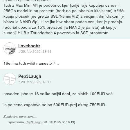
Tudi z Mac Mini M4 je podobno, kjer ljudje raje kupujejo osnovni
256Gb model in na prostem (beri: na pol piratsko kitajskem) tržišču
kupijo plošček (ne gre za SSD/Nvme/M.2) z večjim trdim diskom (v
bistvu le NAND čipi, ki se jim btw obeta padec cen, ker je prodaja
računal upadla za 15% proizvodnja NAND je pa ista) ali kupijo
zunanji HUB s Thunderbolt 4 povezavo in SSD prostorom.
iloveboobz
::
20. feb 2025, 18:14
16e ima tudi wifi6 namesto 7...
Pep3Laugh
::
20. feb 2025, 18:17
navaden iphone 16 veliko boljši deal, za slabih 100EUR več.
in pa cena zagotovo ne bo 600EUR prej okrog 750EUR.
Zgodovina sprememb…
spremenilo:
Pep3Laugh
(
20. feb 2025 ob 18:19
)