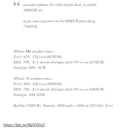
navaden iphone 16 veliko boljši deal, za slabih
100EUR več.
in pa cena zagotovo ne bo 600EUR prej okrog
750EUR.
iPhone
16e
uradna cena v:
Švici: 629,- Chf (cca 667EUR),
ZDA: 599,- $ (+ davek običajno okoli 9% = cca 627EUR)
Nemčija: 699,- EUR
iPhone 16 uradna cena v
Švici: 849,- Chf (cca 900EUR),
ZDA: 799,- $ (+ davek običajno okoli 9% = cca 836EUR)
Nemčija: 949,-EUR
Razlika 250EUR v Nemčiji, 200$ netto v ZDA in 220 Chf v Švici
https://ibb.co/N2XV0tJf