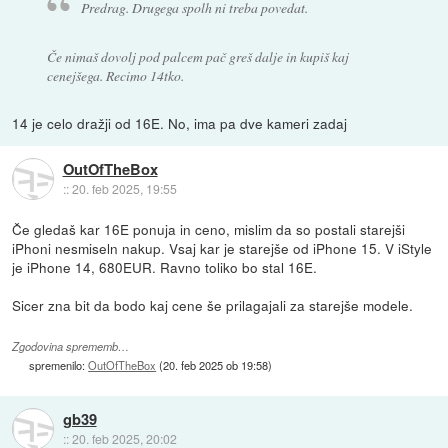
Predrag. Drugega spolh ni treba povedat.
Če nimaš dovolj pod palcem pač greš dalje in kupiš kaj
cenejšega. Recimo 14tko.
14 je celo dražji od 16E. No, ima pa dve kameri zadaj
OutOfTheBox
::
20. feb 2025, 19:55
Če gledaš kar 16E ponuja in ceno, mislim da so postali starejši
iPhoni nesmiseln nakup. Vsaj kar je starejše od iPhone 15. V iStyle
je iPhone 14, 680EUR. Ravno toliko bo stal 16E.
Sicer zna bit da bodo kaj cene še prilagajali za starejše modele.
Zgodovina sprememb…
spremenilo:
OutOfTheBox
(
20. feb 2025 ob 19:58
)
gb39
::
20. feb 2025, 20:02