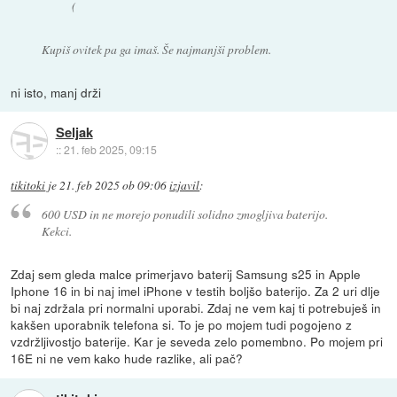
(
Kupiš ovitek pa ga imaš. Še najmanjši problem.
ni isto, manj drži
Seljak
::
21. feb 2025, 09:15
tikitoki
je
21. feb 2025 ob 09:06
izjavil
:
600 USD in ne morejo ponudili solidno zmogljiva baterijo.
Kekci.
Zdaj sem gleda malce primerjavo baterij Samsung s25 in Apple
Iphone 16 in bi naj imel iPhone v testih boljšo baterijo. Za 2 uri dlje
bi naj zdržala pri normalni uporabi. Zdaj ne vem kaj ti potrebuješ in
kakšen uporabnik telefona si. To je po mojem tudi pogojeno z
vzdržljivostjo baterije. Kar je seveda zelo pomembno. Po mojem pri
16E ni ne vem kako hude razlike, ali pač?