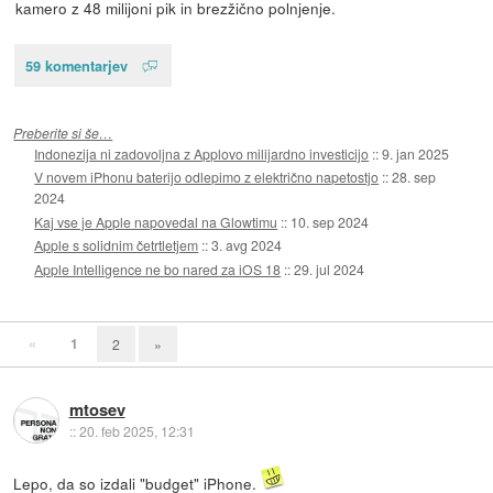
kamero z 48 milijoni pik in brezžično polnjenje.
59 komentarjev
Preberite si še…
Indonezija ni zadovoljna z Applovo milijardno investicijo
::
9. jan 2025
V novem iPhonu baterijo odlepimo z električno napetostjo
::
28. sep
2024
Kaj vse je Apple napovedal na Glowtimu
::
10. sep 2024
Apple s solidnim četrtletjem
::
3. avg 2024
Apple Intelligence ne bo nared za iOS 18
::
29. jul 2024
«
1
2
»
mtosev
::
20. feb 2025, 12:31
Lepo, da so izdali "budget" iPhone.