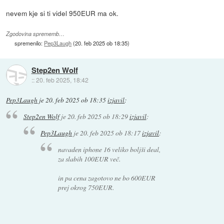
nevem kje si ti videl 950EUR ma ok.
Zgodovina sprememb…
spremenilo:
Pep3Laugh
(
20. feb 2025 ob 18:35
)
Step2en Wolf
::
20. feb 2025, 18:42
Pep3Laugh
je
20. feb 2025 ob 18:35
izjavil
:
Step2en Wolf
je
20. feb 2025 ob 18:29
izjavil
:
Pep3Laugh
je
20. feb 2025 ob 18:17
izjavil
:
navaden iphone 16 veliko boljši deal,
za slabih 100EUR več.
in pa cena zagotovo ne bo 600EUR
prej okrog 750EUR.