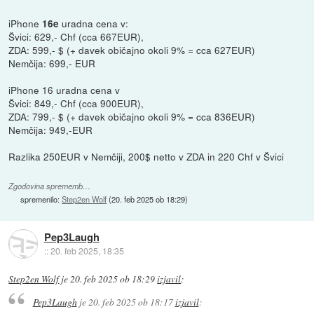
iPhone
uradna cena v:
16e
Švici: 629,- Chf (cca 667EUR),
ZDA: 599,- $ (+ davek običajno okoli 9% = cca 627EUR)
Nemčija: 699,- EUR
iPhone 16 uradna cena v
Švici: 849,- Chf (cca 900EUR),
ZDA: 799,- $ (+ davek običajno okoli 9% = cca 836EUR)
Nemčija: 949,-EUR
Razlika 250EUR v Nemčiji, 200$ netto v ZDA in 220 Chf v Švici
Zgodovina sprememb…
spremenilo:
Step2en Wolf
(
20. feb 2025 ob 18:29
)
Pep3Laugh
::
20. feb 2025, 18:35
Step2en Wolf
je
20. feb 2025 ob 18:29
izjavil
:
Pep3Laugh
je
20. feb 2025 ob 18:17
izjavil
: