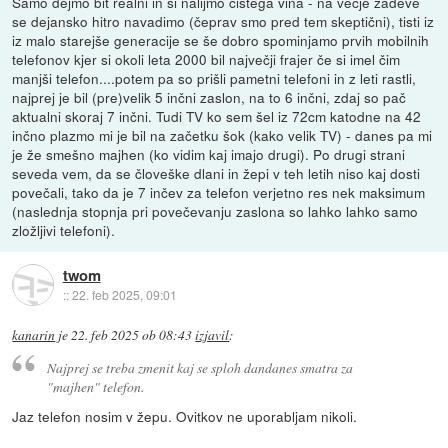
Samo dejmo bit realni in si nalijmo čistega vina - na večje zadeve
se dejansko hitro navadimo (čeprav smo pred tem skeptični), tisti iz
iz malo starejše generacije se še dobro spominjamo prvih mobilnih
telefonov kjer si okoli leta 2000 bil največji frajer če si imel čim
manjši telefon....potem pa so prišli pametni telefoni in z leti rastli,
najprej je bil (pre)velik 5 inčni zaslon, na to 6 inčni, zdaj so pač
aktualni skoraj 7 inčni. Tudi TV ko sem šel iz 72cm katodne na 42
inčno plazmo mi je bil na začetku šok (kako velik TV) - danes pa mi
je že smešno majhen (ko vidim kaj imajo drugi). Po drugi strani
seveda vem, da se človeške dlani in žepi v teh letih niso kaj dosti
povečali, tako da je 7 inčev za telefon verjetno res nek maksimum
(naslednja stopnja pri povečevanju zaslona so lahko lahko samo
zložljivi telefoni).
twom
::
22. feb 2025, 09:01
kanarin
je
22. feb 2025 ob 08:43
izjavil
:
Najprej se treba zmenit kaj se sploh dandanes smatra za
"majhen" telefon.
Jaz telefon nosim v žepu. Ovitkov ne uporabljam nikoli.