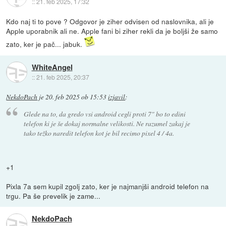
::
21. feb 2025, 17:32
Kdo naj ti to pove ? Odgovor je ziher odvisen od naslovnika, ali je
Apple uporabnik ali ne. Apple fani bi ziher rekli da je boljši že samo
zato, ker je pač... jabuk.
WhiteAngel
::
21. feb 2025, 20:37
NekdoPach
je
20. feb 2025 ob 15:53
izjavil
:
Glede na to, da gredo vsi android cegli proti 7" bo to edini
telefon ki je še dokaj normalne velikosti. Ne razumel zakaj je
tako težko naredit telefon kot je bil recimo pixel 4 / 4a.
+1
Pixla 7a sem kupil zgolj zato, ker je najmanjši android telefon na
trgu. Pa še prevelik je zame...
NekdoPach