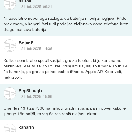
tikitoki
::
21. feb 2025, 09:21
Ni absolutno nobenega razloga, da baterija ni bolj zmogljiva. Pride
prav vsem, v koncni fazi tudi podaljsa zivljensko dobo telefona brez
drage menjave baterijo.
BojanE
::
21. feb 2025, 14:36
Kolikor sem bral o specifikacijah, gre za telefon, ki je kar znatno
oskubljen. Vse to za 750 €. Ne vidim smisla, saj so iPhone 15 in 14
že tu nekje, pa gre za polnomastne iPhone. Apple AI? Kdor voli,
nek izvoli.
Pep3Laugh
::
21. feb 2025, 15:06
OnePlus 13R za 790€ na njihovi uradni strani, pa mi povej kako je
iphone 16e boljši, razen če res rabiš majhen ekran.
kanarin