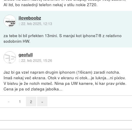
AI itd, bo naslednji telefon nekaj v stilu nokie 2720.
iloveboobz
::
22. feb 2025, 12:13
za tebe bi bil prfekten 13mini. S manjsi kot iphone7/8 z relativno
sodobnim HW.
geofull
::
22. feb 2025, 15:26
Jaz bi ga vzel napram drugim iphonom (16icam) zaradi notcha.
Imaš nekaj več ekrana. Otok v ekranu ni otok...je luknja...ni pixlov.
V bistvu je že notch moteč. Nima pa UW kamere, ki kar prav pride.
Cena je pa od zlatega jabolka...
«
1
2
»