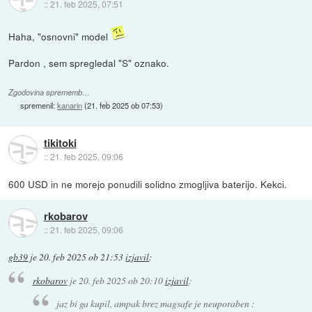
::
21. feb 2025, 07:51
Haha, "osnovni" model
Pardon , sem spregledal "S" oznako.
Zgodovina sprememb…
spremenil:
kanarin
(
21. feb 2025 ob 07:53
)
tikitoki
::
21. feb 2025, 09:06
600 USD in ne morejo ponudili solidno zmogljiva baterijo. Kekci.
rkobarov
::
21. feb 2025, 09:06
gb39
je
20. feb 2025 ob 21:53
izjavil
:
rkobarov
je
20. feb 2025 ob 20:10
izjavil
:
jaz bi ga kupil, ampak brez magsafe je neuporaben :