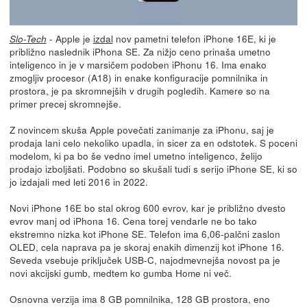
- Apple je
izdal
nov pametni telefon iPhone 16E, ki je
Slo-Tech
približno naslednik iPhona SE. Za nižjo ceno prinaša umetno
inteligenco in je v marsičem podoben iPhonu 16. Ima enako
zmogljiv procesor (A18) in enake konfiguracije pomnilnika in
prostora, je pa skromnejših v drugih pogledih. Kamere so na
primer precej skromnejše.
Z novincem skuša Apple povečati zanimanje za iPhonu, saj je
prodaja lani celo nekoliko upadla, in sicer za en odstotek. S poceni
modelom, ki pa bo še vedno imel umetno inteligenco, želijo
prodajo izboljšati. Podobno so skušali tudi s serijo iPhone SE, ki so
jo izdajali med leti 2016 in 2022.
Novi iPhone 16E bo stal okrog 600 evrov, kar je približno dvesto
evrov manj od iPhona 16. Cena torej vendarle ne bo tako
ekstremno nizka kot iPhone SE. Telefon ima 6,06-palčni zaslon
OLED, cela naprava pa je skoraj enakih dimenzij kot iPhone 16.
Seveda vsebuje priključek USB-C, najodmevnejša novost pa je
novi akcijski gumb, medtem ko gumba Home ni več.
Osnovna verzija ima 8 GB pomnilnika, 128 GB prostora, eno