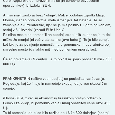
Če bi Applu bilo do nerazvitih tržišč (in cenovno osveščenih
uporabnikov), bi izdelali SE 4.
A niso imeli zaslona brez "luknje". Malce podobno zgodbi Magic
Mouse, kjer so prve verzije imele izmenljive AA baterije. Te so
zamenjale akumulatorske, kjer se je miš polnilo z Lightning kablom,
sedaj v 3.ji izvedbi (zaradi EU): Usb-C.
Polnilno mesto so namestili na spodnji strani miške, ker se je ta del
miške že menjal (ni več vratc za menjavo baterij). To je bilo ceneje,
kot luknjo za polnjenje namestiti na ergonomsko in uporabniku bolj
smiselno mesto (da lahko miš med polnjenjem uporabljaš).
Če so privarčevali 5 centov.. je to ob 10 milijonih prodanih mišk 500
000 U$.
FRANKENSTEIN rešitve vseh podjetij so posledica: varčevanja.
Pogledajo, kaj že imajo in namečejo skupaj, da je vse skupaj čim
ceneje.
iPhone SE 4, z večjim ekranom in bralnikom prstnih odtisov v
Gumbu za vklop, bi pomenilo več ali manj ohranitev cene okoli 499
U$.
To bi pomenilo, da bi se bila razlika do 16 že 300 dolarjev. (skoraj