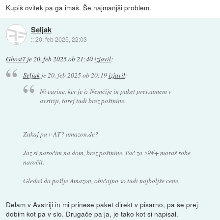
Kupiš ovitek pa ga imaš. Še najmanjši problem.
Seljak
::
20. feb 2025, 22:03
Ghost7
je
20. feb 2025 ob 21:40
izjavil
:
Seljak
je
20. feb 2025 ob 20:19
izjavil
:
Ni carine, ker je iz Nemčije in paket prevzamem v
avstriji, torej tudi brez poštnine.
Zakaj pa v AT? amazon.de?
Jaz si naročim na dom, brez poštnine. Pač za 59€+ moraš robe
naročit.
Gledaš da pošlje Amazon, običajno so tudi najboljše cene.
Delam v Avstriji in mi prinese paket direkt v pisarno, pa še prej
dobim kot pa v slo. Drugače pa ja, je tako kot si napisal.