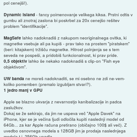
pol cenejši!).
- fancy poimenovanje velikega kiksa. Prstni odtis v
Dynamic Island
gumbu ali znotraj zaslona bi poskrbel za 20x cenejšo rešitev
problem "identifikacije".
lahko nadoknadiš z nakupom neoriginalnega ovitka, ki
MagSafe
magnetke vsebuje ali pa kupiš - prav tako na prostem "piratskem"
(beri: kitajskem) tržišču magnetke. Hitrost polnjenja se s tem
seveda ne pospeši, a pridobiš funkcionalnost, ki prav pride.
lahko še nekako nadoknadiš s clip-on "Fish eye
0,5 objektiv
objektivom".
ne moreš nadoknaditi, se mi osebno ne zdi ne-vem-
UW banda
koliko pomemben (premalo izgubljam stvari?).
1 jedro manj v GPU
Apple se blazno ukvarja z nevarnostjo kanibalizacije in padca
zaslužkov.
Dokaj se že sekirajo, da jim ne uspeva več "Apple Davek" na
iPhone, kjer se je večina ljudi odločila kupiti naslednji model od
64Gb... za kar Apple računa pretirano (običajno 100$ ali več). Z
uvedbo osnovnega modela s 128GB jim je prodaja naslednjega
modela t.j. 256Gb upadla.