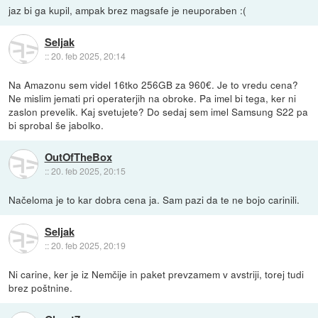
jaz bi ga kupil, ampak brez magsafe je neuporaben :(
Seljak
::
20. feb 2025, 20:14
Na Amazonu sem videl 16tko 256GB za 960€. Je to vredu cena?
Ne mislim jemati pri operaterjih na obroke. Pa imel bi tega, ker ni
zaslon prevelik. Kaj svetujete? Do sedaj sem imel Samsung S22 pa
bi sprobal še jabolko.
OutOfTheBox
::
20. feb 2025, 20:15
Načeloma je to kar dobra cena ja. Sam pazi da te ne bojo carinili.
Seljak
::
20. feb 2025, 20:19
Ni carine, ker je iz Nemčije in paket prevzamem v avstriji, torej tudi
brez poštnine.