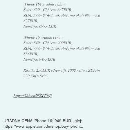
iPhone
16e
uradna cena v:
Švici: 629,- Chf (cca 667EUR),
ZDA: 599,- $ (+ davek običajno okoli 9% = cca
627EUR)
Nemčija: 699,- EUR
iPhone 16 uradna cena v
Švici: 849,- Chf (cca 900EUR),
ZDA: 799,- $ (+ davek običajno okoli 9% = cca
836EUR)
Nemčija: 949,-EUR
Razlika 250EUR v Nemčiji, 200$ netto v ZDA in
220 Chf v Švici
https://ibb.co/N2XV0tJf
URADNA CENA iPhone 16: 949 EUR.. glej:
https://www.apple.com/de/shop/buy-iphon...