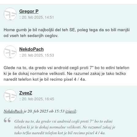
Gregor P
::
20. feb 2025, 14:51
Home gumb je bil najboljši del teh SE, poleg tega da so bili manjši
od vseh teh sedanjih ceglov.
NekdoPach
::
20. feb 2025, 15:53
Glede na to, da gredo vsi android cegli proti 7" bo to edini telefon
ki je še dokaj normalne velikosti. Ne razumel zakaj je tako težko
naredit telefon kot je bil recimo pixel 4 / 4a.
ZveeZ
::
20. feb 2025, 16:45
NekdoPach
je
20. feb 2025 ob 15:53
izjavil
:
Glede na to, da gredo vsi android cegli proti 7" bo to edini
telefon ki je še dokaj normalne velikosti. Ne razumel zakaj je
tako težko naredit telefon kot je bil recimo pixel 4 / 4a.