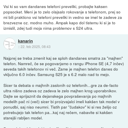
Vsi ki so vam dandanes telefoni preveliki, probajte kaksen
popsocket. Meni je to zelo olajsalo rokovanje s telefonom, prej so
mi bili prakticno vsi telefoni preveliki in vedno se imel te zadeve za
brezvezne oz. modno muho. Ampak kapo dol tistemu ki si je to
izmislil, zdej tudi moja nima problemov s S24 ultra.
kanarin
::
22. feb 2025, 08:43
Najprej se treba zmenit kaj se sploh dandanes smatra za "majhen"
telefon. Namreč, če se pogovarjamo o rangu iPhone SE (4,7 inčev)
seveda takih telefonov ni več. Zame je majhen telefon danes do
vključno 6.0 inčev. Samsung S25 je s 6.2 malo nad to mejo.
Sicer ta debata o majhnih zaslonih oz telefonih...gre za de-facto
ultra nišno zadeva oz zadeva le zelo majhen krog uporabnikov.
Dajte se sprijaznit da dejanskega povpraševanja po majhnih
modelih pač ni (več) sicer bi proizvajalci imeli kakšen tak model v
ponudbi, saj niso neumni. Tistih par "čudakov" ki si res želijo oz
potrebujejo tak telefon pa...kaj naj rečem, nabavite si kakšen
starejši rabljen model.