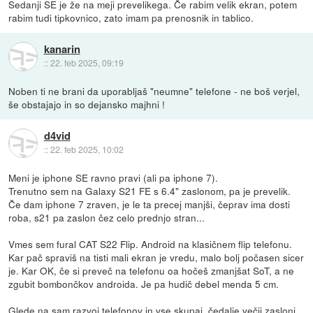
Sedanji SE je že na meji prevelikega. Če rabim velik ekran, potem
rabim tudi tipkovnico, zato imam pa prenosnik in tablico.
kanarin
::
22. feb 2025, 09:19
Noben ti ne brani da uporabljaš "neumne" telefone - ne boš verjel,
še obstajajo in so dejansko majhni !
d4vid
::
22. feb 2025, 10:02
Meni je iphone SE ravno pravi (ali pa iphone 7).
Trenutno sem na Galaxy S21 FE s 6.4" zaslonom, pa je prevelik.
Če dam iphone 7 zraven, je le ta precej manjši, čeprav ima dosti
roba, s21 pa zaslon čez celo prednjo stran...
Vmes sem fural CAT S22 Flip. Android na klasičnem flip telefonu.
Kar pač spraviš na tisti mali ekran je vredu, malo bolj počasen sicer
je. Kar OK, če si preveč na telefonu oa hočeš zmanjšat SoT, a ne
zgubit bombončkov androida. Je pa hudič debel menda 5 cm.
Glede na sam razvoj telefonov in vse skupaj, čedalje večji zasloni,