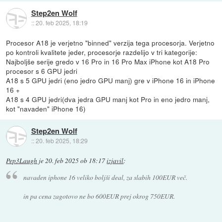
Step2en Wolf
::
20. feb 2025, 18:19
Procesor A18 je verjetno "binned" verzija tega procesorja. Verjetno
po kontroli kvalitete jeder, procesorje razdelijo v tri kategorije:
Najboljše serije gredo v 16 Pro in 16 Pro Max iPhone kot A18 Pro
procesor s 6 GPU jedri
A18 s 5 GPU jedri (eno jedro GPU manj) gre v iPhone 16 in iPhone
16 +
A18 s 4 GPU jedri(dva jedra GPU manj kot Pro in eno jedro manj,
kot "navaden" iPhone 16)
Step2en Wolf
::
20. feb 2025, 18:29
Pep3Laugh
je
20. feb 2025 ob 18:17
izjavil
:
navaden iphone 16 veliko boljši deal, za slabih 100EUR več.
in pa cena zagotovo ne bo 600EUR prej okrog 750EUR.