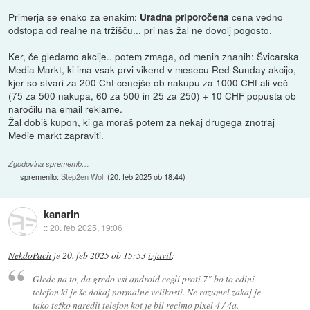
Primerja se enako za enakim:
cena vedno
Uradna priporočena
odstopa od realne na tržišču... pri nas žal ne dovolj pogosto.
Ker, če gledamo akcije.. potem zmaga, od menih znanih: Švicarska
Media Markt, ki ima vsak prvi vikend v mesecu Red Sunday akcijo,
kjer so stvari za 200 Chf cenejše ob nakupu za 1000 CHf ali več
(75 za 500 nakupa, 60 za 500 in 25 za 250) + 10 CHF popusta ob
naročilu na email reklame.
Žal dobiš kupon, ki ga moraš potem za nekaj drugega znotraj
Medie markt zapraviti.
Zgodovina sprememb…
spremenilo:
Step2en Wolf
(
20. feb 2025 ob 18:44
)
kanarin
::
20. feb 2025, 19:06
NekdoPach
je
20. feb 2025 ob 15:53
izjavil
:
Glede na to, da gredo vsi android cegli proti 7" bo to edini
telefon ki je še dokaj normalne velikosti. Ne razumel zakaj je
tako težko naredit telefon kot je bil recimo pixel 4 / 4a.