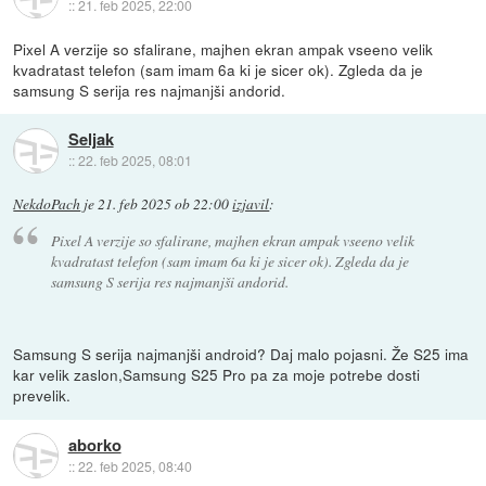
::
21. feb 2025, 22:00
Pixel A verzije so sfalirane, majhen ekran ampak vseeno velik
kvadratast telefon (sam imam 6a ki je sicer ok). Zgleda da je
samsung S serija res najmanjši andorid.
Seljak
::
22. feb 2025, 08:01
NekdoPach
je
21. feb 2025 ob 22:00
izjavil
:
Pixel A verzije so sfalirane, majhen ekran ampak vseeno velik
kvadratast telefon (sam imam 6a ki je sicer ok). Zgleda da je
samsung S serija res najmanjši andorid.
Samsung S serija najmanjši android? Daj malo pojasni. Že S25 ima
kar velik zaslon,Samsung S25 Pro pa za moje potrebe dosti
prevelik.
aborko
::
22. feb 2025, 08:40