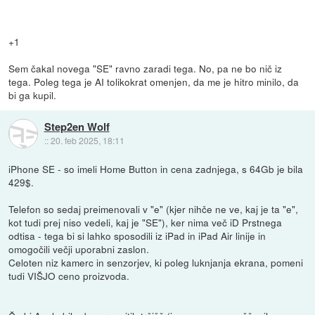
+1
Sem čakal novega "SE" ravno zaradi tega. No, pa ne bo nič iz
tega. Poleg tega je AI tolikokrat omenjen, da me je hitro minilo, da
bi ga kupil.
Step2en Wolf
::
20. feb 2025, 18:11
iPhone SE - so imeli Home Button in cena zadnjega, s 64Gb je bila
429$.
Telefon so sedaj preimenovali v "e" (kjer nihče ne ve, kaj je ta "e",
kot tudi prej niso vedeli, kaj je "SE"), ker nima več iD Prstnega
odtisa - tega bi si lahko sposodili iz iPad in iPad Air linije in
omogočili večji uporabni zaslon.
Celoten niz kamerc in senzorjev, ki poleg luknjanja ekrana, pomeni
tudi VIŠJO ceno proizvoda.