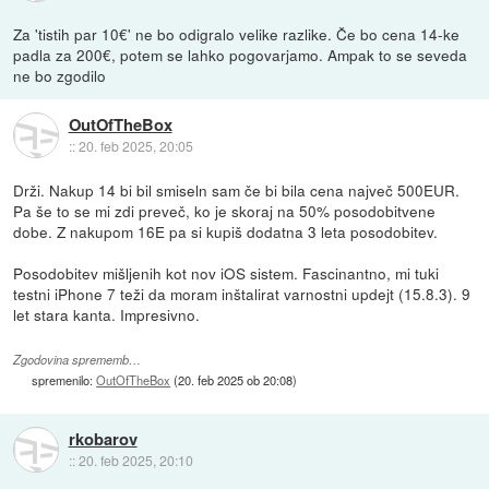
Za 'tistih par 10€' ne bo odigralo velike razlike. Če bo cena 14-ke
padla za 200€, potem se lahko pogovarjamo. Ampak to se seveda
ne bo zgodilo
OutOfTheBox
::
20. feb 2025, 20:05
Drži. Nakup 14 bi bil smiseln sam če bi bila cena največ 500EUR.
Pa še to se mi zdi preveč, ko je skoraj na 50% posodobitvene
dobe. Z nakupom 16E pa si kupiš dodatna 3 leta posodobitev.
Posodobitev mišljenih kot nov iOS sistem. Fascinantno, mi tuki
testni iPhone 7 teži da moram inštalirat varnostni updejt (15.8.3). 9
let stara kanta. Impresivno.
Zgodovina sprememb…
spremenilo:
OutOfTheBox
(
20. feb 2025 ob 20:08
)
rkobarov
::
20. feb 2025, 20:10