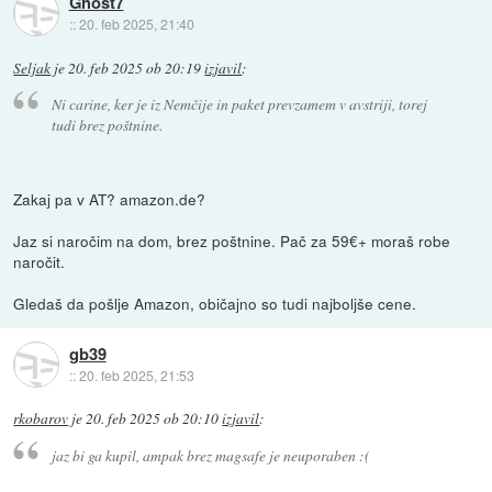
Ghost7
::
20. feb 2025, 21:40
Seljak
je
20. feb 2025 ob 20:19
izjavil
:
Ni carine, ker je iz Nemčije in paket prevzamem v avstriji, torej
tudi brez poštnine.
Zakaj pa v AT? amazon.de?
Jaz si naročim na dom, brez poštnine. Pač za 59€+ moraš robe
naročit.
Gledaš da pošlje Amazon, običajno so tudi najboljše cene.
gb39
::
20. feb 2025, 21:53
rkobarov
je
20. feb 2025 ob 20:10
izjavil
:
jaz bi ga kupil, ampak brez magsafe je neuporaben :(