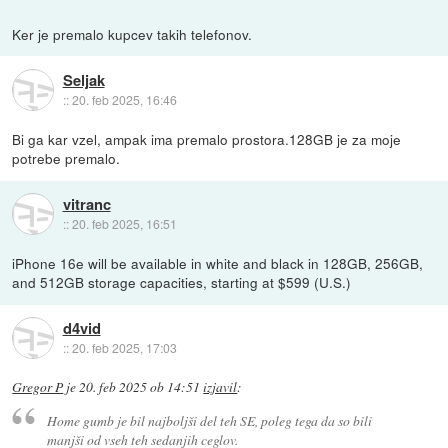
Ker je premalo kupcev takih telefonov.
Seljak
::
20. feb 2025, 16:46
Bi ga kar vzel, ampak ima premalo prostora.128GB je za moje
potrebe premalo.
vitranc
::
20. feb 2025, 16:51
iPhone 16e will be available in white and black in 128GB, 256GB,
and 512GB storage capacities, starting at $599 (U.S.)
d4vid
::
20. feb 2025, 17:03
Gregor P
je
20. feb 2025 ob 14:51
izjavil
:
Home gumb je bil najboljši del teh SE, poleg tega da so bili
manjši od vseh teh sedanjih ceglov.