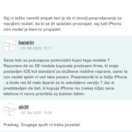
Saj ni težko naredit ampak fact je da ni dovolj povpraševanja za
manjšimi modeli, da bi se jih splačalo proizvajati, saj tudi iPhone
mini model je klavrno propadel.
kanarin
::
20. feb 2025, 19:17
Samo kdo so pravzaprav potencialni kupci tega modela ?
Razumem da so SE modele kupovale predvsem firme, ki imajo
postavljen iOS kot standard za službene mobilne naprave, samo ta
nov model sploh ni več tako poceni. Posamezniki ki si želijo iPhone
- a bodo res šli malo šparat za to oskubljeno verzijo ? Jaz si
predstavljam da tisti, ki kupuje iPhone mu (nekaj nižja) cena
telefona ni ravno prioriteta oz bistven faktor.
gb39
::
20. feb 2025, 19:24
Predrag. Drugega spolh ni treba povedat.