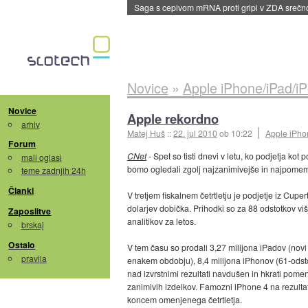
BMW v vozilih začel predvajati reklame
::
dane
Novice
»
Apple iPhone/iPad/i
Novice
Apple rekordno
arhiv
Matej Huš
::
22. jul 2010
ob 10:22
Apple iPho
Forum
CNet
- Spet so tisti dnevi v letu, ko podjetja kot 
mali oglasi
bomo ogledali zgolj najzanimivejše in najpomem
teme zadnjih 24h
Članki
V tretjem fiskalnem četrtletju je podjetje iz Cupe
dolarjev dobička. Prihodki so za 88 odstotkov viš
Zaposlitve
analitikov za letos.
brskaj
Ostalo
V tem času so prodali 3,27 milijona iPadov (novi 
pravila
enakem obdobju), 8,4 milijona iPhonov (61-odstot
nad izvrstnimi rezultati navdušen in hkrati pomen
zanimivih izdelkov. Famozni iPhone 4 na rezultate 
koncem omenjenega četrtletja.