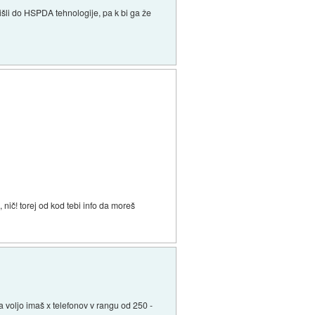
rišli do HSPDA tehnologije, pa k bi ga že
nič! torej od kod tebi info da moreš
 voljo imaš x telefonov v rangu od 250 -