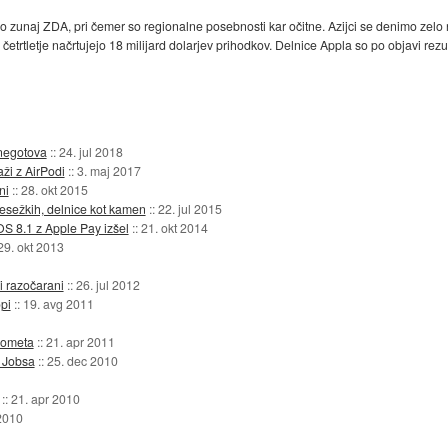
jo zunaj ZDA, pri čemer so regionalne posebnosti kar očitne. Azijci se denimo zelo
četrtletje načrtujejo 18 milijard dolarjev prihodkov. Delnice Appla so po objavi rez
 negotova
::
24. jul 2018
ži z AirPodi
::
3. maj 2017
ni
::
28. okt 2015
resežkih, delnice kot kamen
::
22. jul 2015
OS 8.1 z Apple Pay izšel
::
21. okt 2014
29. okt 2013
i razočarani
::
26. jul 2012
pi
::
19. avg 2011
prometa
::
21. apr 2011
a Jobsa
::
25. dec 2010
::
21. apr 2010
2010