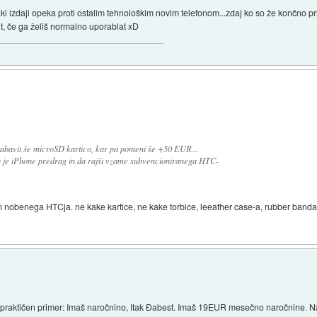
vsaki izdaji opeka proti ostalim tehnološkim novim telefonom...zdaj ko so že končno p
it, če ga želiš normalno uporablat xD
bavit še microSD kartico, kar pa pomeni še +50 EUR...
a je iPhone predrag in da rajši vzame subvencioniranega HTC-
vn nobenega HTCja. ne kake kartice, ne kake torbice, leeather case-a, rubber banda, 
o praktičen primer: Imaš naročnino, Itak Đabest. Imaš 19EUR mesečno naročnine. Na