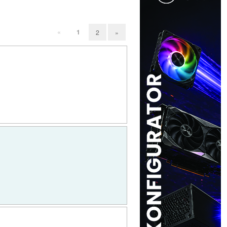
«
1
2
»