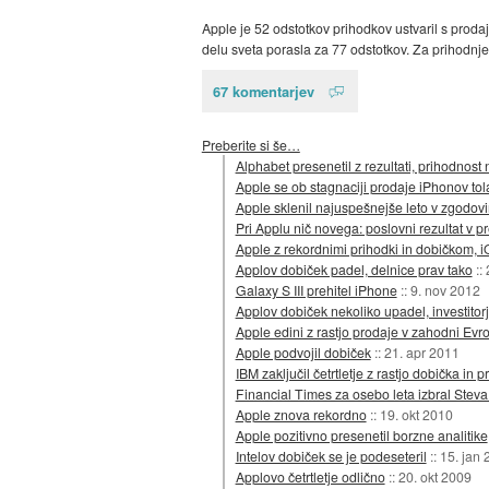
Apple je 52 odstotkov prihodkov ustvaril s proda
delu sveta porasla za 77 odstotkov. Za prihodnje 
67 komentarjev
Preberite si še…
Alphabet presenetil z rezultati, prihodnost
Apple se ob stagnaciji prodaje iPhonov tola
Apple sklenil najuspešnejše leto v zgodovi
Pri Applu nič novega: poslovni rezultat v p
Apple z rekordnimi prihodki in dobičkom, i
Applov dobiček padel, delnice prav tako
::
Galaxy S III prehitel iPhone
::
9. nov 2012
Applov dobiček nekoliko upadel, investitorj
Apple edini z rastjo prodaje v zahodni Evro
Apple podvojil dobiček
::
21. apr 2011
IBM zaključil četrtletje z rastjo dobička in 
Financial Times za osebo leta izbral Stev
Apple znova rekordno
::
19. okt 2010
Apple pozitivno presenetil borzne analitike
Intelov dobiček se je podeseteril
::
15. jan 
Applovo četrtletje odlično
::
20. okt 2009