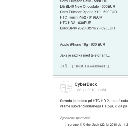
Sony Ericsson Satio - 599EUR
LG BL40 New Chocolate - 600EUR
Sony Ericsson Xperia X10 - 600EUR
HTC Touch Pro2 - 619EUR
HTC HD2 - 630EUR
BlackBerry 9520 Storm 2 - 695EUR
Apple iPhone 16g - 630 EUR
Jaka je razlika med telefonami...
.:R Š T:. [.: Trust is a weakness :.]
CyberDuck
::
22. jul 2010, 11:23
Seveda je,recimo pri HTC HD 2, moraš nabav
vzame subvencioniranega HTC-ja, ki ga pa n
Zgodovina sprememb…
spremenil:
CyberDuck
(
22. jul 2010 ob 11: