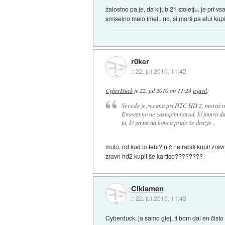
žalostno pa je, da kljub 21 stoletju, je pri 
smiselno melo imet...no, si morš pa etui kup
r0ker
::
22. jul 2010, 11:42
CyberDuck
je
22. jul 2010 ob 11:23
izjavil
:
Seveda je,recimo pri HTC HD 2, moraš na
Enostavno ne zastopim narod, ki jamra d
ja, ki ga pa na koncu pride še dražje...
mulo, od kod to tebi? nič ne rabiš kupit zra
zravn hd2 kupit še kartico????????
Ciklamen
::
22. jul 2010, 11:43
Cyberduck, ja samo glej, ti bom dal en čist