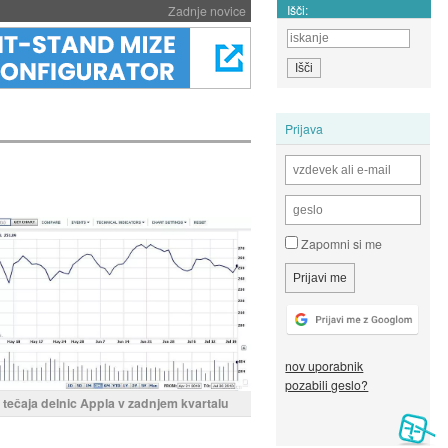
Išči:
Zadnje novice
Prijava
Zapomni si me
nov uporabnik
pozabili geslo?
 tečaja delnic Appla v zadnjem kvartalu