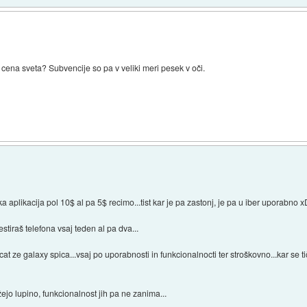
cena sveta? Subvencije so pa v veliki meri pesek v oči.
ka aplikacija pol 10$ al pa 5$ recimo...tist kar je pa zastonj, je pa u iber uporabno 
tiraš telefona vsaj teden al pa dva...
 scat ze galaxy spica...vsaj po uporabnosti in funkcionalnocti ter stroškovno...kar se 
jo lupino, funkcionalnost jih pa ne zanima...