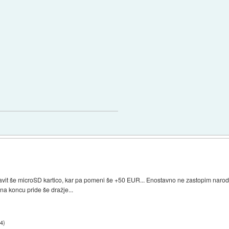
it še microSD kartico, kar pa pomeni še +50 EUR... Enostavno ne zastopim narod, 
a koncu pride še dražje...
24
)