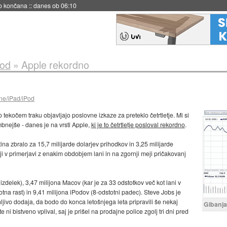
s ob 06:09
Pod
»
Apple rekordno
ne/iPad/iPod
po tekočem traku objavljajo poslovne izkaze za preteklo četrtletje. Mi si
bnejše - danes je na vrsti Apple,
ki je to četrtletje posloval rekordno
.
rtina zbralo za 15,7 milijarde dolarjev prihodkov in 3,25 milijarde
ji v primerjavi z enakim obdobjem lani in na zgornji meji pričakovanj
izdelek), 3,47 milijona Macov (kar je za 33 odstotkov več kot lani v
na rast) in 9,41 milijona iPodov (8-odstotni padec). Steve Jobs je
ljivo dodaja, da bodo do konca letošnjega leta pripravili še nekaj
Gibanja
ni bistveno vplival, saj je prišel na prodajne police zgolj tri dni pred