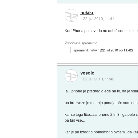
nekikr
::
22. jul 2010, 11:41
Ker iPhona pa seveda ne dobiš ceneje in je 
Zgodovina sprememb…
spremenil:
nekikr
(
22. jul 2010 ob 11:42
)
vesolc
::
22. jul 2010, 11:42
ja...iphone je predrag glede na to, da je vsa
pa brezveze je mnenja podajat, če sam ne tes
kar se tega tiče...za iphone 2 in 3...ga pele
pa tud vse...
kar je pa izredno pomembno ovcam...da kaže