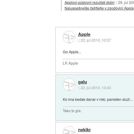
Applovi poslovni rezultati dobri
::
29. jul 20
Najuspešnejše četrtletje v zgodovini Appla
Apple
::
22. jul 2010, 10:37
Go Apple...
LP, Apple
galu
::
22. jul 2010, 10:43
Ko ima bedak danar v roki, pameten služi...
Tako to gre.
nekikr