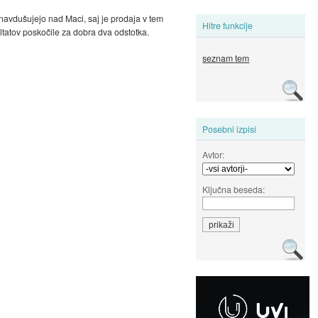
 navdušujejo nad Maci, saj je prodaja v tem
Hitre funkcije
ultatov poskočile za dobra dva odstotka.
seznam tem
Posebni izpisi
Avtor:
Ključna beseda: