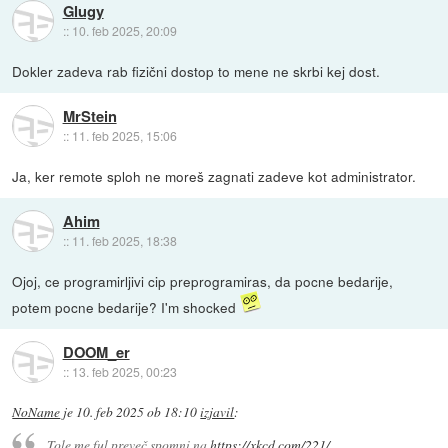
Glugy
::
10. feb 2025, 20:09
Dokler zadeva rab fizični dostop to mene ne skrbi kej dost.
MrStein
::
11. feb 2025, 15:06
Ja, ker remote sploh ne moreš zagnati zadeve kot administrator.
Ahim
::
11. feb 2025, 18:38
Ojoj, ce programirljivi cip preprogramiras, da pocne bedarije,
potem pocne bedarije? I'm shocked
DOOM_er
::
13. feb 2025, 00:23
NoName
je
10. feb 2025 ob 18:10
izjavil
:
Tole me ful preveč spomni na
https://xkcd.com/221/