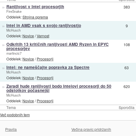
»
Ranljivost v Intel procesorjih
383
FireSnake
Oddelek:
Strojna oprema
»
Intel in AMD vsak s svojo ranljivostjo
9
McHusch
Oddelek:
Novice
/
Varnost
»
Odkritih 13 kritičnih ranljivosti AMD Ryzen in EPYC
108
procesorjev
martincic7
Oddelek:
Novice
/
Procesorji
»
Intel: ne nameščajte popravka za Spectre
63
McHusch
Oddelek:
Novice
/
Procesorji
»
Zaradi hude ranljivosti bodo Intelovi procesorji do 50
620
odstotkov počasnejši
McHusch
Oddelek:
Novice
/
Procesorji
Tema
Sporočila
Več podobnih tem
Pravila
Večina pravic pridržanih