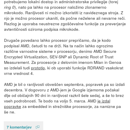
potrebujemo lokalni dostop in administratorske privilegije (torej
), nato pa lahko na procesor naložimo zlonamerno
ring 0
mikrokodo. Ranljivosti ni možno izkoristiti iz navideznega stroja. Z
njo je možno procesor ukaniti, da počne neželene ali nevarne reči.
Razlog je uporaba neustrezne zgoščevalne funkcije za preverjanje
avtentičnosti oziroma podpisa mikrokode.
Drugače povedano lahko procesor prepričamo, da je kodo
podpisal AMD, četudi to ne drži. Na ta način lahko ogrozimo
različne varnostne sisteme v procesorju, denimo AMD Secure
Encrypted Virtualization, SEV-SNP ali Dynamic Root of Trust
Measurement. Za procesorje z delovnim imenom Milan in Genoa
so izdelali tudi
prototip
, ki ob uporabi funkcije RDRAND vsakokrat
vrne vrednost 4.
AMD je bil o ranljivosti obveščen septembra, popravek pa so izdali
decembra. V dogovoru z AMD-jem je Google izjemoma počakal
dlje od običajnih 90 dni in ranljivost razkril šele sedaj, a še to brez
vseh podrobnosti. Te bodo na voljo 5. marca. AMD
je izdal
popravke
za embedded in strežniške procesorje, za namizne pa
še ne.
7 komentarjev