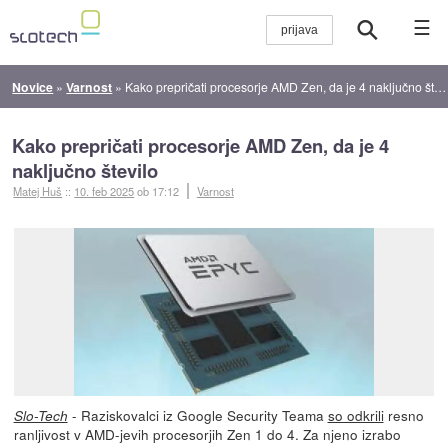
☰
Novice
»
Varnost
»
Kako prepričati procesorje AMD Zen, da je 4 naključno število
Kako prepričati procesorje AMD Zen, da je 4
naključno število
Matej Huš
::
10. feb 2025
ob 17:12
Varnost
- Raziskovalci iz Google Security Teama
so odkrili
resno
Slo-Tech
ranljivost v AMD-jevih procesorjih Zen 1 do 4. Za njeno izrabo