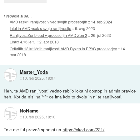
Preberite si še…
AMD razkril ranljivosti v več svojih procesorjih
::
14. feb 2024
Intel in AMD vsak s svojo ranljivostjo
::
9. avg 2023
Ranljivost Zenbleed v procesorjih AMD Zen 2
::
26. jul 2023
Linux 4.16 je tu
::
2. apr 2018
Odkritih 13 kritičnih ranljivosti AMD Ryzen in EPYC procesorjev
::
14.
mar 2018
Master_Yoda
::
10. feb 2025, 18:07
Heh, te AMD ranljivosti vedno rabijo lokalni dostop in admin pravice
heh. Kot da nisi naj**** ce ima kdo to dvoje in ni te ranljivosti.
NoName
::
10. feb 2025, 18:10
Tole me ful preveč spomni na
https://xkcd.com/221/