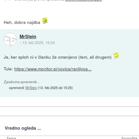
Heh, dobra najdba
MrStein
::
13. feb 2025, 15:24
Ja, ker sploh ni v članku že omenjeno (tem, ali drugem)
Tule:
https://www.monitor.si/novica/ranljivos...
Zgodovina sprememb…
spremenil:
MrStein
(
13. feb 2025 ob 15:25
)
Vredno ogleda ...
Tema
Sporočila