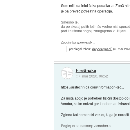
Sem milil da intel čaka podatke za Zen3 hit
je pa preveč potreatna operacija.
Smešno je,
da po skoraj petih letih še vedno nisi sposo
pod kakšnimi pogoji zmagujemo v Ukljani.
Zgodovina sprememb…
predlagal izbris:
AapocalypseE
(
6. mar 202
FireSnake
::
7. mar 2020, 06:52
https://arstechnica.com/information-tec...
Za inštalacojo je potreben fizični dostop do
Vendar, ko ke enkrat gor ti noben antiviru
Zgleda kot namenski vektor, ki ga je naroči
Poglej in se nasmej: vicmaher.si