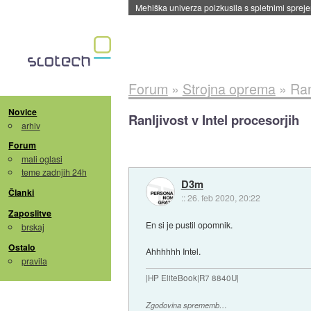
Evropska vesoljska agencija razvija svojo rak
Forum
»
Strojna oprema
»
Ran
Novice
Ranljivost v Intel procesorjih
arhiv
Forum
mali oglasi
teme zadnjih 24h
D3m
Članki
::
26. feb 2020, 20:22
Zaposlitve
En si je pustil opomnik.
brskaj
Ostalo
Ahhhhhh Intel.
pravila
|HP EliteBook|R7 8840U|
Zgodovina sprememb…