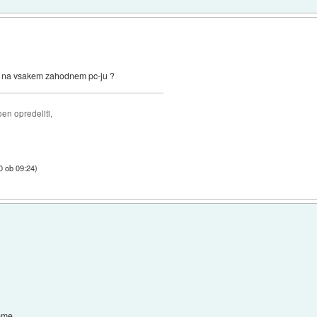
o na vsakem zahodnem pc-ju ?
ben opredeliti,
0 ob 09:24
)
eme.