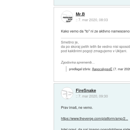
Mr.B
::
7. mar 2020, 08:03
Kako vemo da "to" ni ze aktivno namescen
Smešno je,
da po skoraj petih letih še vedno nisi sposo
pod kakšnimi pogoji zmagujemo v Ukljani.
Zgodovina sprememb…
predlagal izbris:
AapocalypseE
(
7. mar 202
FireSnake
::
7. mar 2020, 09:30
Prav imaš, ne vemo.
https://www.theverge.com/platform/amp/2...
Intel pravi, da naj imamo posodobljene sist