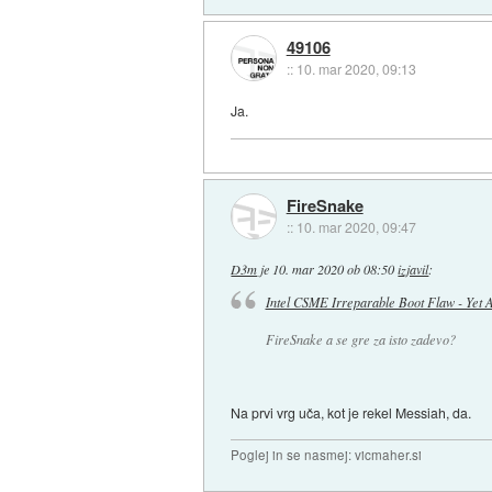
49106
::
10. mar 2020, 09:13
Ja.
FireSnake
::
10. mar 2020, 09:47
D3m
je
10. mar 2020 ob 08:50
izjavil
:
Intel CSME Irreparable Boot Flaw - Yet An
FireSnake a se gre za isto zadevo?
Na prvi vrg uča, kot je rekel Messiah, da.
Poglej in se nasmej: vicmaher.si