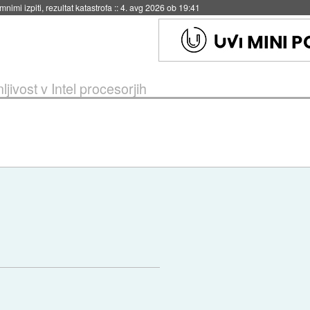
eto za večkratno uporabo
::
4. avg 2026 ob 19:41
ljivost v Intel procesorjih