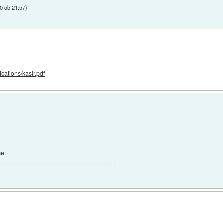
20 ob 21:57
)
ications/kaslr.pdf
me.