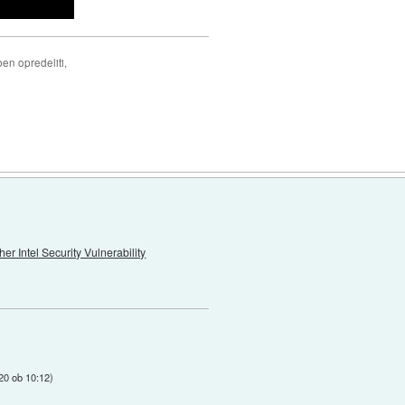
ben opredeliti,
er Intel Security Vulnerability
20 ob 10:12
)