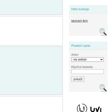
Hitre funkcije
seznam tem
Posebni izpisi
Avtor:
Ključna beseda: