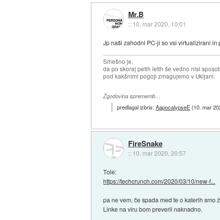
Mr.B
::
10. mar 2020, 10:01
Jp naši zahodni PC-ji so vsi virtualizirani 
Smešno je,
da po skoraj petih letih še vedno nisi sposo
pod kakšnimi pogoji zmagujemo v Ukljani.
Zgodovina sprememb…
predlagal izbris:
AapocalypseE
(
10. mar 20
FireSnake
::
10. mar 2020, 20:57
Tole:
https://techcrunch.com/2020/03/10/new-f...
pa ne vem, če spada med te o katerih smo že
Linke na viru bom preveril naknadno.