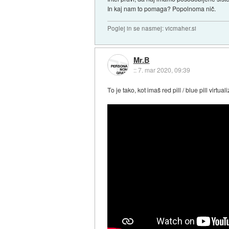
In kaj nam to pomaga? Popolnoma nič.
Poglej in se nasmej: vicmaher.si
Mr.B
::
7. mar 2020, 09:39
To je tako, kot imaš red pill / blue pill virtu