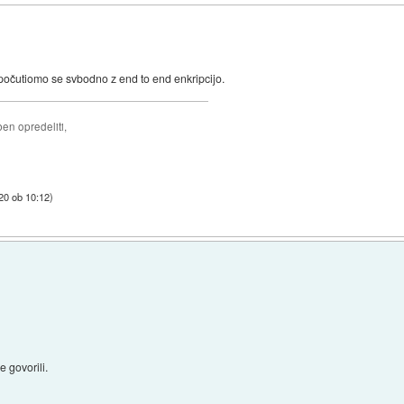
in počutiomo se svbodno z end to end enkripcijo.
ben opredeliti,
20 ob 10:12
)
 govorili.