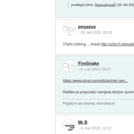
predlagal izbris:
AapocalypseE
(
26. feb 20
pegasus
::
26. feb 2020, 20:23
That's nothing ... check
http://cc0x1f.net/publ
FireSnake
::
6. mar 2020, 08:31
https://www.zdnet.com/article/intel-csm...
Rešitev je preprosta: menjava strojne opre
Poglej in se nasmej: vicmaher.si
Mr.B
::
6. mar 2020, 10:12