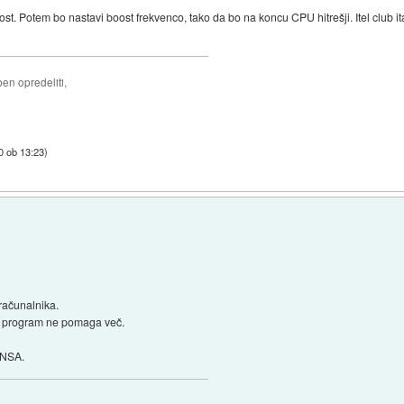
rost. Potem bo nastavi boost frekvenco, tako da bo na koncu CPU hitrešji. Itel clu
ben opredeliti,
0 ob 13:23
)
 računalnika.
sni program ne pomaga več.
l NSA.