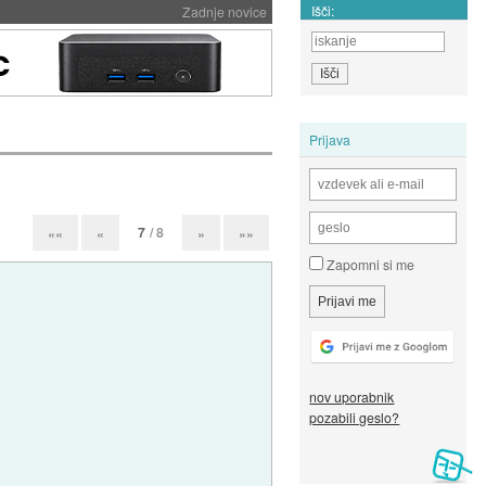
Išči:
Zadnje novice
Prijava
7
/ 8
««
«
»
»»
Zapomni si me
nov uporabnik
pozabili geslo?