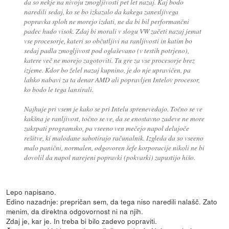
da so nekje na nivoju zmogljivosti pet let nazaj. Kaj bodo
naredili sedaj, ko se bo izkazalo da kakega zanesljivega
popravka sploh ne morejo izdati, ne da bi bil performančni
padec hudo visok. Zdaj bi morali v slogu VW začeti nazaj jemat
vse procesorje, kateri so občutljivi na ranljivosti in katim bo
sedaj padla zmogljivost pod oglaševano (v testih potrjeno),
katere več ne morejo zagotoviti. Tu gre za vse procesorje brez
izjeme. Kdor bo želel nazaj kupnino, je do nje upravičen, pa
lahko nabavi za ta denar AMD ali popravljen Intelov procesor,
ko bodo le tega lansirali.
Najhuje pri vsem je kako se pri Intelu sprenevedajo. Točno se ve
kakšna je ranljivost, točno se ve, da se enostavno zadeve ne more
zakrpati programsko, pa vseeno ven mečejo napol delujoče
rešitve, ki malodane sabotirajo računalnik. Izgleda da so vseeno
malo panični, normalen, odgovoren šefe korporacije nikoli ne bi
dovolil da napol narejeni popravki (pokvarki) zapustijo hišo.
Lepo napisano.
Edino nazadnje: prepričan sem, da tega niso naredili nalašč. Zato
menim, da direktna odgovornost ni na njih.
Zdaj je, kar je. In treba bi bilo zadevo popraviti.