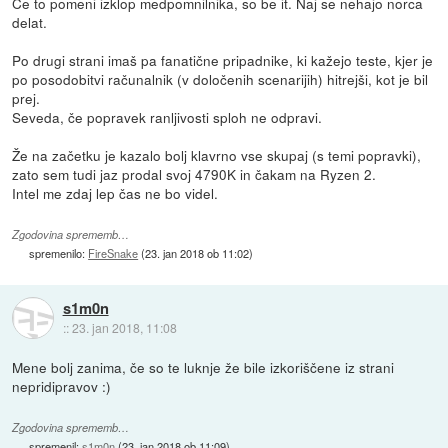
Če to pomeni izklop medpomnilnika, so be it. Naj se nehajo norca
delat.
Po drugi strani imaš pa fanatične pripadnike, ki kažejo teste, kjer je
po posodobitvi računalnik (v določenih scenarijih) hitrejši, kot je bil
prej.
Seveda, če popravek ranljivosti sploh ne odpravi.
Že na začetku je kazalo bolj klavrno vse skupaj (s temi popravki),
zato sem tudi jaz prodal svoj 4790K in čakam na Ryzen 2.
Intel me zdaj lep čas ne bo videl.
Zgodovina sprememb…
spremenilo:
FireSnake
(
23. jan 2018 ob 11:02
)
s1m0n
::
23. jan 2018, 11:08
Mene bolj zanima, če so te luknje že bile izkoriščene iz strani
nepridipravov :)
Zgodovina sprememb…
spremenil:
s1m0n
(
23. jan 2018 ob 11:09
)