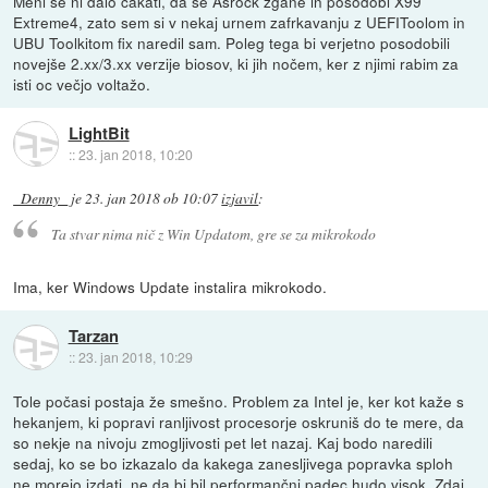
Meni se ni dalo čakati, da se Asrock zgane in posodobi X99
Extreme4, zato sem si v nekaj urnem zafrkavanju z UEFIToolom in
UBU Toolkitom fix naredil sam. Poleg tega bi verjetno posodobili
novejše 2.xx/3.xx verzije biosov, ki jih nočem, ker z njimi rabim za
isti oc večjo voltažo.
LightBit
::
23. jan 2018, 10:20
_Denny_
je
23. jan 2018 ob 10:07
izjavil
:
Ta stvar nima nič z Win Updatom, gre se za mikrokodo
Ima, ker Windows Update instalira mikrokodo.
Tarzan
::
23. jan 2018, 10:29
Tole počasi postaja že smešno. Problem za Intel je, ker kot kaže s
hekanjem, ki popravi ranljivost procesorje oskruniš do te mere, da
so nekje na nivoju zmogljivosti pet let nazaj. Kaj bodo naredili
sedaj, ko se bo izkazalo da kakega zanesljivega popravka sploh
ne morejo izdati, ne da bi bil performančni padec hudo visok. Zdaj