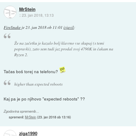
MrStein
::
23. jan 2018, 13:13
FireSnake
je
23. jan 2018 ob 11:01
izjavil
:
Že na začetku je kazalo bolj klavrno vse skupaj (s temi
popravki), zato sem tudi jaz prodal svoj 4790K in čakam na
Ryzen 2.
Tačas boš torej na telefonu?
higher than expected reboots
Kaj pa je po njihovo "expected reboots" ??
Zgodovina sprememb…
spremenil:
MrStein
(
23. jan 2018 ob 13:16
)
ziga1990