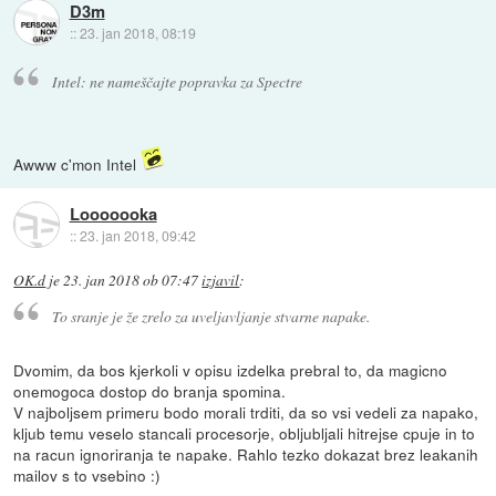
D3m
::
23. jan 2018, 08:19
Intel: ne nameščajte popravka za Spectre
Awww c'mon Intel
Looooooka
::
23. jan 2018, 09:42
OK.d
je
23. jan 2018 ob 07:47
izjavil
:
To sranje je že zrelo za uveljavljanje stvarne napake.
Dvomim, da bos kjerkoli v opisu izdelka prebral to, da magicno
onemogoca dostop do branja spomina.
V najboljsem primeru bodo morali trditi, da so vsi vedeli za napako,
kljub temu veselo stancali procesorje, obljubljali hitrejse cpuje in to
na racun ignoriranja te napake. Rahlo tezko dokazat brez leakanih
mailov s to vsebino :)