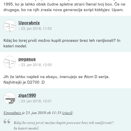
1995, ko je lahko obisk čudne spletne strani 0wnal tvoj box. Če ne
drugega, bo na njih zrasla nova generacija script kiddyjev. Upam.
Uporabnix
::
23. jan 2018, 11:53
Kdaj bo torej prvič možno kupiti procesor brez teh ranljivosti? In
kateri model.
pegasus
::
23. jan 2018, 12:00
Jih že lahko najdeš na ebayu, imenujejo se Atom D serija.
Najhitrejši je D2700 :D
ziga1990
::
23. jan 2018, 12:01
Uporabnix
je
23. jan 2018 ob 11:53
izjavil
:
Kdaj bo torej prvič možno kupiti procesor brez teh ranljivosti?
In kateri model.