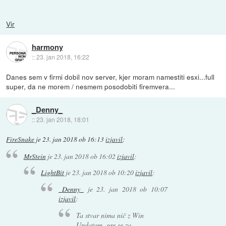
Vir
harmony
::
23. jan 2018, 16:22
Danes sem v firmi dobil nov server, kjer moram namestiti esxi...full
super, da ne morem / nesmem posodobiti firemvera...
_Denny_
::
23. jan 2018, 18:01
FireSnake
je
23. jan 2018 ob 16:13
izjavil
:
MrStein
je
23. jan 2018 ob 16:02
izjavil
:
LightBit
je
23. jan 2018 ob 10:20
izjavil
:
_Denny_
je
23. jan 2018 ob 10:07
izjavil
:
Ta stvar nima nič z Win
Updatom, gre se za