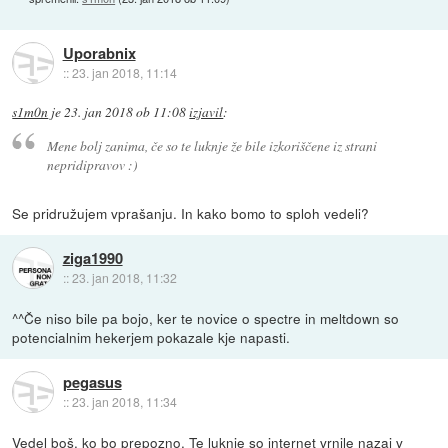
Uporabnix
::
23. jan 2018, 11:14
s1m0n
je
23. jan 2018 ob 11:08
izjavil
:
Mene bolj zanima, če so te luknje že bile izkoriščene iz strani
nepridipravov :)
Se pridružujem vprašanju. In kako bomo to sploh vedeli?
ziga1990
::
23. jan 2018, 11:32
^^Če niso bile pa bojo, ker te novice o spectre in meltdown so
potencialnim hekerjem pokazale kje napasti.
pegasus
::
23. jan 2018, 11:34
Vedel boš, ko bo prepozno. Te luknje so internet vrnile nazaj v