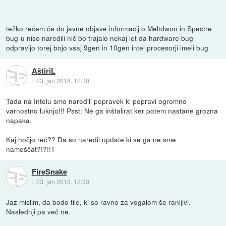
težko rečem če do javne objave informacij o Meltdwon in Spectre
bug-u niso naredili nič bo trajalo nekaj let da hardware bug
odpravijo torej bojo vsaj 9gen in 10gen intel procesorji imeli bug
AštiriL
::
23. jan 2018, 12:30
Tada na Intelu smo naredili popravek ki popravi ogromno
varnostno luknjo!!! Psst: Ne ga inštalirat ker potem nastane grozna
napaka.
Kaj hočjo reč?? Da so naredil update ki se ga ne sme
nameščat?!?!!1
FireSnake
::
23. jan 2018, 12:30
Jaz mislim, da bodo tile, ki so ravno za vogalom še ranljivi.
Naslednji pa več ne.