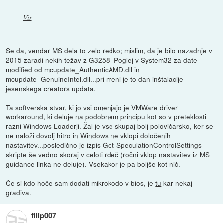
Vir
Se da, vendar MS dela to zelo redko; mislim, da je bilo nazadnje v
2015 zaradi nekih težav z G3258. Poglej v System32 za date
modified od mcupdate_AuthenticAMD.dll in
mcupdate_GenuineIntel.dll...pri meni je to dan inštalacije
jesenskega creators updata.
Ta softverska stvar, ki jo vsi omenjajo je
VMWare driver
workaround
, ki deluje na podobnem principu kot so v preteklosti
razni Windows Loaderji. Žal je vse skupaj bolj polovičarsko, ker se
ne naloži dovolj hitro in Windows ne vklopi določenih
nastavitev...posledično je izpis Get-SpeculationControlSettings
skripte še vedno skoraj v celoti
rdeč
(ročni vklop nastavitev iz MS
guidance linka ne deluje). Vsekakor je pa boljše kot nič.
Če si kdo hoče sam dodati mikrokodo v bios, je
tu
kar nekaj
gradiva.
filip007