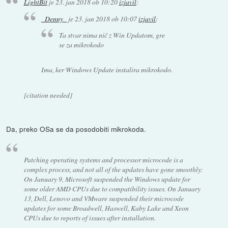
LightBit
je
23. jan 2018 ob 10:20
izjavil
:
_Denny_
je
23. jan 2018 ob 10:07
izjavil
:
Ta stvar nima nič z Win Updatom, gre
se za mikrokodo
Ima, ker Windows Update instalira mikrokodo.
[citation needed]
Da, preko OSa se da posodobiti mikrokoda.
Patching operating systems and processor microcode is a
complex process, and not all of the updates have gone smoothly:
On January 9, Microsoft suspended the Windows update for
some older AMD CPUs due to compatibility issues. On January
13, Dell, Lenovo and VMware suspended their microcode
updates for some Broadwell, Haswell, Kaby Lake and Xeon
CPUs due to reports of issues after installation.