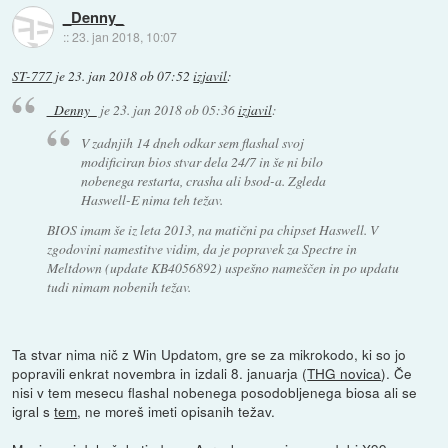
_Denny_
::
23. jan 2018, 10:07
ST-777
je
23. jan 2018 ob 07:52
izjavil
:
_Denny_
je
23. jan 2018 ob 05:36
izjavil
:
V zadnjih 14 dneh odkar sem flashal svoj
modificiran bios stvar dela 24/7 in še ni bilo
nobenega restarta, crasha ali bsod-a. Zgleda
Haswell-E nima teh težav.
BIOS imam še iz leta 2013, na matični pa chipset Haswell. V
zgodovini namestitve vidim, da je popravek za Spectre in
Meltdown (update KB4056892) uspešno nameščen in po updatu
tudi nimam nobenih težav.
Ta stvar nima nič z Win Updatom, gre se za mikrokodo, ki so jo
popravili enkrat novembra in izdali 8. januarja (
THG novica
). Če
nisi v tem mesecu flashal nobenega posodobljenega biosa ali se
igral s
tem
, ne moreš imeti opisanih težav.