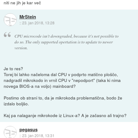
niti ne jih je kar več
MrStein
::
23. jan 2018, 13:28
CPU microcode isn't downgraded, because it's not possible to
do so. The only supported opertation is to update to newer
version.
Je to res?
Torej bi lahko načeloma dal CPU v podprto matično ploščo,
nadgradil mikrokodo in vrnil CPU v "nepodport" (taka ki nima
novega BIOS-a na voljo) mainboard?
Postimo ob strani to, da je mikrokoda problematična, bodo že
izdalo boljšo.
Kaj pa nalaganje mikrokode iz Linux-a? A je začasno ali trajno?
pegasus
::
23. jan 2018, 13:31