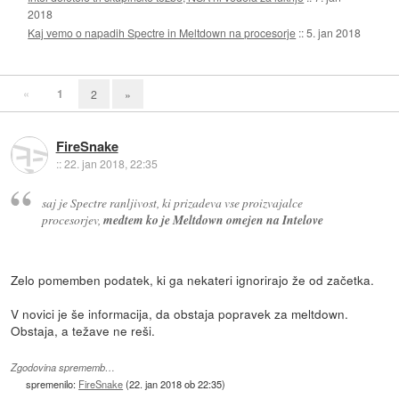
2018
Kaj vemo o napadih Spectre in Meltdown na procesorje
::
5. jan 2018
«
1
2
»
FireSnake
::
22. jan 2018, 22:35
saj je Spectre ranljivost, ki prizadeva vse proizvajalce
procesorjev,
medtem ko je Meltdown omejen na Intelove
Zelo pomemben podatek, ki ga nekateri ignorirajo že od začetka.
V novici je še informacija, da obstaja popravek za meltdown.
Obstaja, a težave ne reši.
Zgodovina sprememb…
spremenilo:
FireSnake
(
22. jan 2018 ob 22:35
)