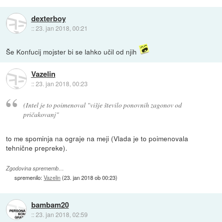
dexterboy
::
23. jan 2018, 00:21
Še Konfucij mojster bi se lahko učil od njih
Vazelin
::
23. jan 2018, 00:23
(Intel je to poimenoval "višje število ponovnih zagonov od
pričakovanj"
to me spominja na ograje na meji (Vlada je to poimenovala
tehnične prepreke).
Zgodovina sprememb…
spremenilo:
Vazelin
(
23. jan 2018 ob 00:23
)
bambam20
::
23. jan 2018, 02:59