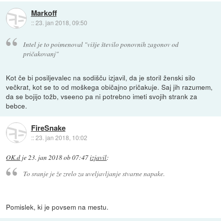
Markoff
::
23. jan 2018, 09:50
Intel je to poimenoval "višje število ponovnih zagonov od
pričakovanj"
Kot če bi posiljevalec na sodišču izjavil, da je storil ženski silo
večkrat, kot se to od moškega običajno pričakuje. Saj jih razumem,
da se bojijo tožb, vseeno pa ni potrebno imeti svojih strank za
bebce.
FireSnake
::
23. jan 2018, 10:02
OK.d
je
23. jan 2018 ob 07:47
izjavil
:
To sranje je že zrelo za uveljavljanje stvarne napake.
Pomislek, ki je povsem na mestu.