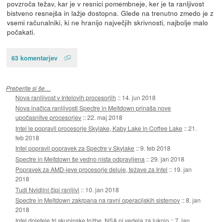
povzroča težav, kar je v resnici pomembneje, ker je ta ranljivost
bistveno resnejša in lažje dostopna. Glede na trenutno zmedo je z
vsemi računalniki, ki ne hranijo največjih skrivnosti, najbolje malo
počakati.
63 komentarjev
Preberite si še…
Nova ranljivost v Intelovih procesorjih
::
14. jun 2018
Nova inačica ranljivosti Spectre in Meltdown prinaša nove
upočasnitve procesorjev
::
22. maj 2018
Intel le popravil procesorje Skylake, Kaby Lake in Coffee Lake
::
21.
feb 2018
Intel popravil popravek za Spectre v Skylake
::
9. feb 2018
Spectre in Meltdown še vedno nista odpravljena
::
29. jan 2018
Popravek za AMD-jeve procesorje deluje, težave za Intel
::
19. jan
2018
Tudi Nvidiini čipi ranljivi
::
10. jan 2018
Spectre in Meltdown zakrpana na ravni operacijskih sistemov
::
8. jan
2018
Intel doletele tri skupinske tožbe, NSA ni vedela za luknjo
::
7. jan