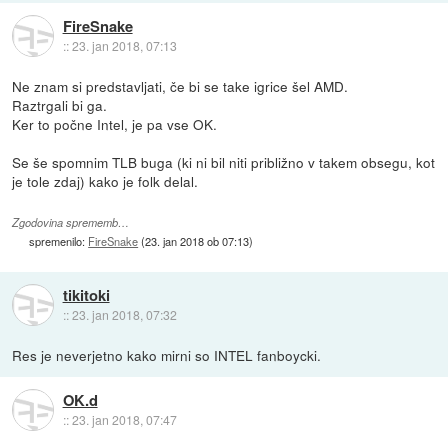
FireSnake
::
23. jan 2018, 07:13
Ne znam si predstavljati, če bi se take igrice šel AMD.
Raztrgali bi ga.
Ker to počne Intel, je pa vse OK.
Se še spomnim TLB buga (ki ni bil niti približno v takem obsegu, kot
je tole zdaj) kako je folk delal.
Zgodovina sprememb…
spremenilo:
FireSnake
(
23. jan 2018 ob 07:13
)
tikitoki
::
23. jan 2018, 07:32
Res je neverjetno kako mirni so INTEL fanboycki.
OK.d
::
23. jan 2018, 07:47