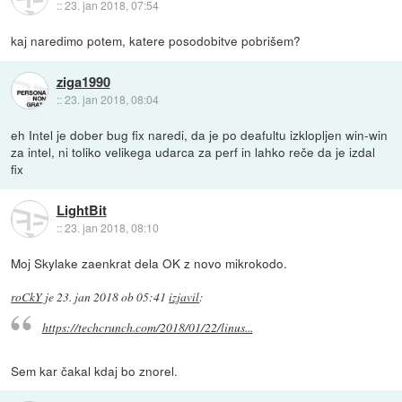
::
23. jan 2018, 07:54
kaj naredimo potem, katere posodobitve pobrišem?
ziga1990
::
23. jan 2018, 08:04
eh Intel je dober bug fix naredi, da je po deafultu izklopljen win-win
za intel, ni toliko velikega udarca za perf in lahko reče da je izdal
fix
LightBit
::
23. jan 2018, 08:10
Moj Skylake zaenkrat dela OK z novo mikrokodo.
roCkY
je
23. jan 2018 ob 05:41
izjavil
:
https://techcrunch.com/2018/01/22/linus...
Sem kar čakal kdaj bo znorel.