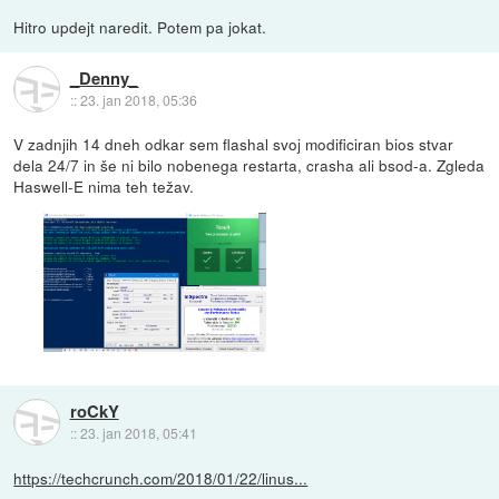
Hitro updejt naredit. Potem pa jokat.
_Denny_
::
23. jan 2018, 05:36
V zadnjih 14 dneh odkar sem flashal svoj modificiran bios stvar
dela 24/7 in še ni bilo nobenega restarta, crasha ali bsod-a. Zgleda
Haswell-E nima teh težav.
roCkY
::
23. jan 2018, 05:41
https://techcrunch.com/2018/01/22/linus...