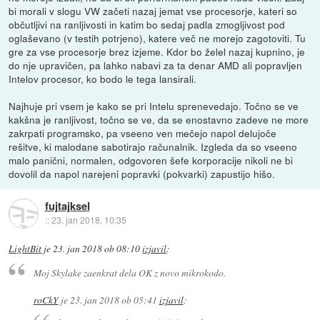
bi morali v slogu VW začeti nazaj jemat vse procesorje, kateri so
občutljivi na ranljivosti in katim bo sedaj padla zmogljivost pod
oglaševano (v testih potrjeno), katere več ne morejo zagotoviti. Tu
gre za vse procesorje brez izjeme. Kdor bo želel nazaj kupnino, je
do nje upravičen, pa lahko nabavi za ta denar AMD ali popravljen
Intelov procesor, ko bodo le tega lansirali.
Najhuje pri vsem je kako se pri Intelu sprenevedajo. Točno se ve
kakšna je ranljivost, točno se ve, da se enostavno zadeve ne more
zakrpati programsko, pa vseeno ven mečejo napol delujoče
rešitve, ki malodane sabotirajo računalnik. Izgleda da so vseeno
malo panični, normalen, odgovoren šefe korporacije nikoli ne bi
dovolil da napol narejeni popravki (pokvarki) zapustijo hišo.
fujtajksel
::
23. jan 2018, 10:35
LightBit
je
23. jan 2018 ob 08:10
izjavil
:
Moj Skylake zaenkrat dela OK z novo mikrokodo.
roCkY
je
23. jan 2018 ob 05:41
izjavil
: