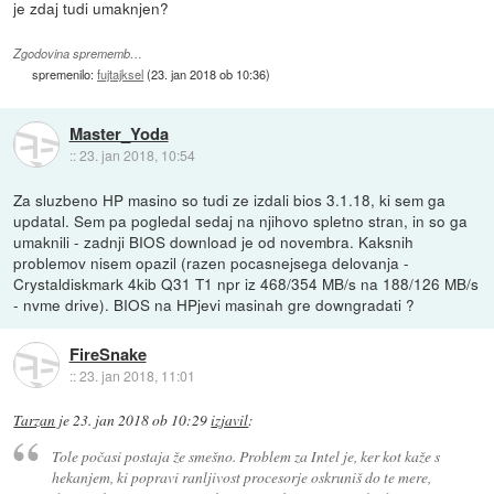
je zdaj tudi umaknjen?
Zgodovina sprememb…
spremenilo:
fujtajksel
(
23. jan 2018 ob 10:36
)
Master_Yoda
::
23. jan 2018, 10:54
Za sluzbeno HP masino so tudi ze izdali bios 3.1.18, ki sem ga
updatal. Sem pa pogledal sedaj na njihovo spletno stran, in so ga
umaknili - zadnji BIOS download je od novembra. Kaksnih
problemov nisem opazil (razen pocasnejsega delovanja -
Crystaldiskmark 4kib Q31 T1 npr iz 468/354 MB/s na 188/126 MB/s
- nvme drive). BIOS na HPjevi masinah gre downgradati ?
FireSnake
::
23. jan 2018, 11:01
Tarzan
je
23. jan 2018 ob 10:29
izjavil
:
Tole počasi postaja že smešno. Problem za Intel je, ker kot kaže s
hekanjem, ki popravi ranljivost procesorje oskruniš do te mere,