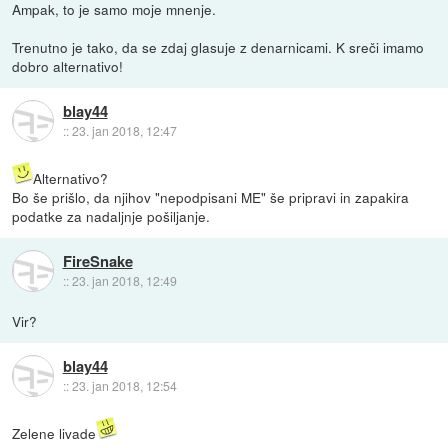
Ampak, to je samo moje mnenje.
Trenutno je tako, da se zdaj glasuje z denarnicami. K sreči imamo
dobro alternativo!
blay44
::
23. jan 2018, 12:47
Alternativo?
Bo še prišlo, da njihov "nepodpisani ME" še pripravi in zapakira
podatke za nadaljnje pošiljanje.
FireSnake
::
23. jan 2018, 12:49
Vir?
blay44
::
23. jan 2018, 12:54
Zelene livade