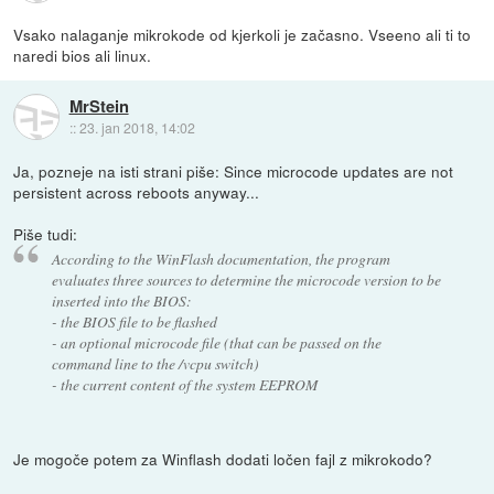
Vsako nalaganje mikrokode od kjerkoli je začasno. Vseeno ali ti to
naredi bios ali linux.
MrStein
::
23. jan 2018, 14:02
Ja, pozneje na isti strani piše: Since microcode updates are not
persistent across reboots anyway...
Piše tudi:
According to the WinFlash documentation, the program
evaluates three sources to determine the microcode version to be
inserted into the BIOS:
- the BIOS file to be flashed
- an optional microcode file (that can be passed on the
command line to the /vcpu switch)
- the current content of the system EEPROM
Je mogoče potem za Winflash dodati ločen fajl z mikrokodo?