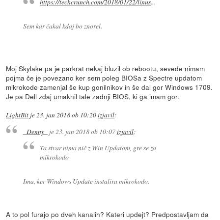
https://techcrunch.com/2018/01/22/linus
...
Sem kar čakal kdaj bo znorel.
Moj Skylake pa je parkrat nekaj bluzil ob rebootu, sevede nimam
pojma če je povezano ker sem poleg BIOSa z Spectre updatom
mikrokode zamenjal še kup gonilnikov in še dal gor Windows 1709.
Je pa Dell zdaj umaknil tale zadnji BIOS, ki ga imam gor.
LightBit
je
23. jan 2018 ob 10:20
izjavil
:
_Denny_
je
23. jan 2018 ob 10:07
izjavil
:
Ta stvar nima nič z Win Updatom, gre se za
mikrokodo
Ima, ker Windows Update instalira mikrokodo.
A to pol furajo po dveh kanalih? Kateri updejt? Predpostavljam da