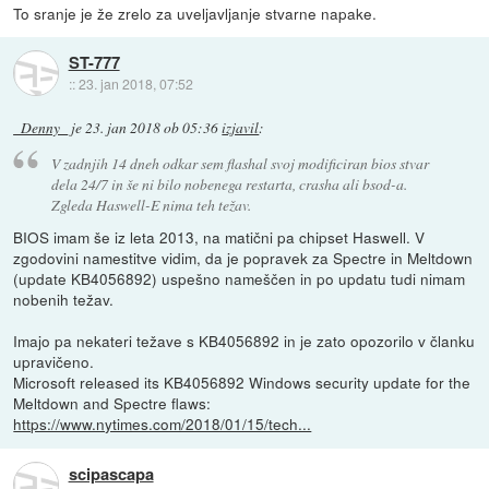
To sranje je že zrelo za uveljavljanje stvarne napake.
ST-777
::
23. jan 2018, 07:52
_Denny_
je
23. jan 2018 ob 05:36
izjavil
:
V zadnjih 14 dneh odkar sem flashal svoj modificiran bios stvar
dela 24/7 in še ni bilo nobenega restarta, crasha ali bsod-a.
Zgleda Haswell-E nima teh težav.
BIOS imam še iz leta 2013, na matični pa chipset Haswell. V
zgodovini namestitve vidim, da je popravek za Spectre in Meltdown
(update KB4056892) uspešno nameščen in po updatu tudi nimam
nobenih težav.
Imajo pa nekateri težave s KB4056892 in je zato opozorilo v članku
upravičeno.
Microsoft released its KB4056892 Windows security update for the
Meltdown and Spectre flaws:
https://www.nytimes.com/2018/01/15/tech...
scipascapa