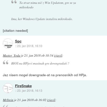
Ta stvar nima nič z Win Updatom, gre se za
mikrokodo
Ima, ker Windows Update instalira mikrokodo.
[citation needed]
Spc
::
23. jan 2018, 16:10
Master_Yoda
je
23. jan 2018 ob 10:54
izjavil
:
BIOS na HPjevi masinah gre downgradati ?
Jaz nisem mogel downgrade-at na prenosnikih od HPja.
FireSnake
::
23. jan 2018, 16:13
MrStein
je
23. jan 2018 ob 16:02
izjavil
: