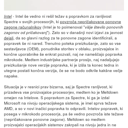
- Intel še vedno ni rešil težav s popravkom za ranljivost
Intel
Spectre v svojih procesorjih, ki
povzroča nepričakovane ponovne
zagone računalnikov
(Intel je to poimenoval "
višje število ponovnih
"). Zato so v današnji novi izjavi za javnost
zagonov od pričakovanj
dejali
, da so glavni razlog za te ponovne zagone identificirali, a
popravek še ni nared. Trenutno poteka preizkušanje, zato so vse
sestavljavce (OEM), ponudnike storitev v oblaku, proizvajalce in
končne uporabnike še enkrat pozvali, naj
nameščajo popravka
ne
mikrokode. Medtem industrijske partnerje prosijo, naj nadaljujejo
preizkušanje nove verzije popravka, ki je izšla ta konec tedna in
utegne postati končna verzija, če se ne bodo odkrile kakšne večje
napake.
Situacija je v resnici prav bizarna, saj je Spectre ranljivost, ki
prizadeva vse proizvajalce procesorjev, medtem ko je Meltdown
omejen na Intelove. S popravkom za Spectre, ki ga je izdal
Microsoft na nivoju operacijskega sistema, je imel sprva težave
AMD, a so v novi inačici popravka to odpravili. Intelov popravek, ki
posega v mikrokodo procesorja, pa še vedno povzroča iste težave
(nepričakovane ponovne zagone). Meltdown so medtem
proizvajalci operacijskih sistemov zakrpali na nivoju jedra in ne