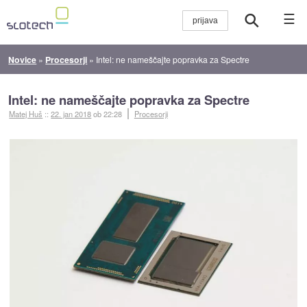
☰
Novice
»
Procesorji
»
Intel: ne nameščajte popravka za Spectre
Intel: ne nameščajte popravka za Spectre
Matej Huš
::
22. jan 2018
ob 22:28
Procesorji