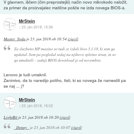
V glavnem, iščem (čim preprostejši) način novo mikrokodo naložit,
za primer da proizvajalec matične pošče ne izda novega BIOS-a.
MrStein
::
23. jan 2018, 15:36
Master_Yoda
je
23. jan 2018 ob 10:54
izjavil
:
Za sluzbeno HP masino so tudi ze izdali bios 3.1.18, ki sem ga
updatal. Sem pa pogledal sedaj na njihovo spletno stran, in so
ga umaknili - zadnji BIOS download je od novembra.
Lenovo je tudi umaknil.
Zanimivo, da to naredijo potiho, tisti, ki so novega že namestili pa
se naj ... j?
MrStein
::
23. jan 2018, 16:02
LightBit
je
23. jan 2018 ob 10:20
izjavil
:
_Denny_
je
23. jan 2018 ob 10:07
izjavil
: