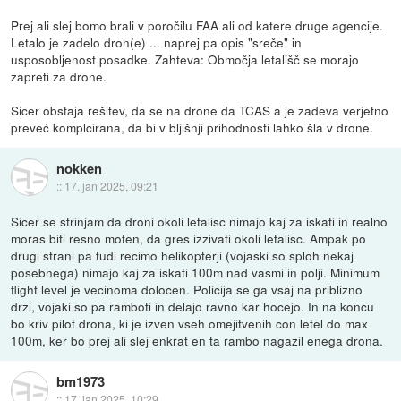
Prej ali slej bomo brali v poročilu FAA ali od katere druge agencije.
Letalo je zadelo dron(e) ... naprej pa opis "sreče" in
usposobljenost posadke. Zahteva: Območja letališč se morajo
zapreti za drone.
Sicer obstaja rešitev, da se na drone da TCAS a je zadeva verjetno
preveć komplcirana, da bi v bljišnji prihodnosti lahko šla v drone.
nokken
::
17. jan 2025, 09:21
Sicer se strinjam da droni okoli letalisc nimajo kaj za iskati in realno
moras biti resno moten, da gres izzivati okoli letalisc. Ampak po
drugi strani pa tudi recimo helikopterji (vojaski so sploh nekaj
posebnega) nimajo kaj za iskati 100m nad vasmi in polji. Minimum
flight level je vecinoma dolocen. Policija se ga vsaj na priblizno
drzi, vojaki so pa ramboti in delajo ravno kar hocejo. In na koncu
bo kriv pilot drona, ki je izven vseh omejitvenih con letel do max
100m, ker bo prej ali slej enkrat en ta rambo nagazil enega drona.
bm1973
::
17. jan 2025, 10:29