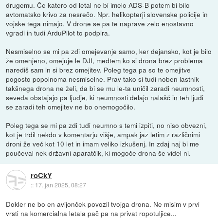
drugemu. Če katero od letal ne bi imelo ADS-B potem bi bilo
avtomatsko krivo za nesrečo. Npr. helikopterji slovenske policije in
vojske tega nimajo. V drone se pa te naprave zelo enostavno
vgradi in tudi ArduPilot to podpira.
Nesmiselno se mi pa zdi omejevanje samo, ker dejansko, kot je bilo
že omenjeno, omejuje le DJI, medtem ko si drona brez problema
narediš sam in si brez omejitev. Poleg tega pa so te omejitve
pogosto popolnoma nesmiselne. Prav tako si tudi noben lastnik
takšnega drona ne želi, da bi se mu le-ta uničil zaradi neumnosti,
seveda obstajajo pa ljudje, ki neumnosti delajo nalašč in teh ljudi
se zaradi teh omejitev ne bo onemogočilo.
Poleg tega se mi pa zdi tudi neumno s temi izpiti, no niso obvezni,
kot je trdil nekdo v komentarju višje, ampak jaz letim z različnimi
droni že več kot 10 let in imam veliko izkušenj. In zdaj naj bi me
poučeval nek državni aparatčik, ki mogoče drona še videl ni.
roCkY
::
17. jan 2025, 08:27
Dokler ne bo en avijonček povozil tvojga drona. Ne misim v prvi
vrsti na komercialna letala pač pa na privat ropotuljice...