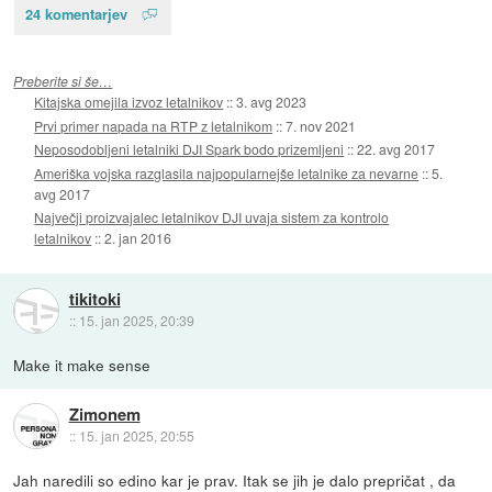
24 komentarjev
Preberite si še…
Kitajska omejila izvoz letalnikov
::
3. avg 2023
Prvi primer napada na RTP z letalnikom
::
7. nov 2021
Neposodobljeni letalniki DJI Spark bodo prizemljeni
::
22. avg 2017
Ameriška vojska razglasila najpopularnejše letalnike za nevarne
::
5.
avg 2017
Največji proizvajalec letalnikov DJI uvaja sistem za kontrolo
letalnikov
::
2. jan 2016
tikitoki
::
15. jan 2025, 20:39
Make it make sense
Zimonem
::
15. jan 2025, 20:55
Jah naredili so edino kar je prav. Itak se jih je dalo prepričat , da