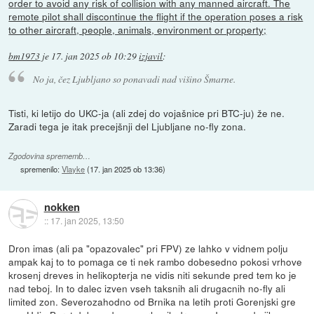
order to avoid any risk of collision with any manned aircraft. The
remote pilot shall discontinue the flight if the operation poses a risk
to other aircraft, people, animals, environment or property;
bm1973
je
17. jan 2025 ob 10:29
izjavil
:
No ja, čez Ljubljano so ponavadi nad višino Šmarne.
Tisti, ki letijo do UKC-ja (ali zdej do vojašnice pri BTC-ju) že ne.
Zaradi tega je itak precejšnji del Ljubljane no-fly zona.
Zgodovina sprememb…
spremenilo:
Vlayke
(
17. jan 2025 ob 13:36
)
nokken
::
17. jan 2025, 13:50
Dron imas (ali pa "opazovalec" pri FPV) ze lahko v vidnem polju
ampak kaj to to pomaga ce ti nek rambo dobesedno pokosi vrhove
krosenj dreves in helikopterja ne vidis niti sekunde pred tem ko je
nad teboj. In to dalec izven vseh taksnih ali drugacnih no-fly ali
limited zon. Severozahodno od Brnika na letih proti Gorenjski gre