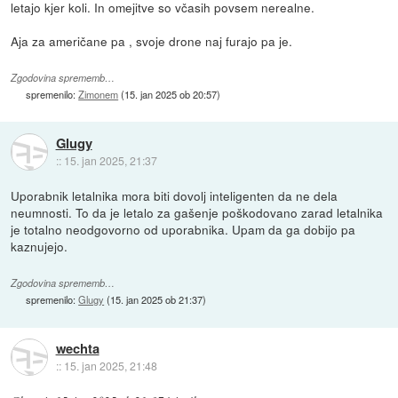
letajo kjer koli. In omejitve so včasih povsem nerealne.
Aja za američane pa , svoje drone naj furajo pa je.
Zgodovina sprememb…
spremenilo:
Zimonem
(
15. jan 2025 ob 20:57
)
Glugy
::
15. jan 2025, 21:37
Uporabnik letalnika mora biti dovolj inteligenten da ne dela
neumnosti. To da je letalo za gašenje poškodovano zarad letalnika
je totalno neodgovorno od uporabnika. Upam da ga dobijo pa
kaznujejo.
Zgodovina sprememb…
spremenilo:
Glugy
(
15. jan 2025 ob 21:37
)
wechta
::
15. jan 2025, 21:48