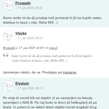
Prospekt
::
17. jan 2025, 05:31
Samo recite mi da dji prodaja tudi jammerje ki jih bo kupilo vsako
letalisce in baza v zda. Haha €€€. :)
Vlayke
::
17. jan 2025, 08:01
Prospekt
je
17. jan 2025 ob 05:31
izjavil
:
Samo recite mi da dji prodaja tudi jammerje ki jih bo kupilo
vsako letalisce in baza v zda. Haha €€€. :)
Jammerjev mislim, da ne. Prodajajo pa
trackerje
.
Elysium
::
17. jan 2025, 08:11
Po moje bi morali biti vsi objekti, ki so namenjeni za letenje,
opremljeni z ADS-B. Pa naj bodo to droni ali helikopterji ali pa
letala. In potem bi se takšni leteči objekti morali izogibati drug