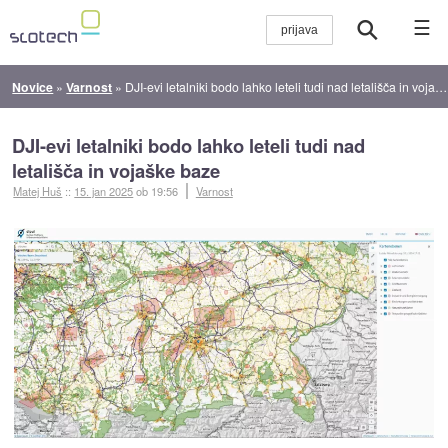
☰
Novice
»
Varnost
»
DJI-evi letalniki bodo lahko leteli tudi nad letališča in vojaške baze
DJI-evi letalniki bodo lahko leteli tudi nad
letališča in vojaške baze
Matej Huš
::
15. jan 2025
ob 19:56
Varnost