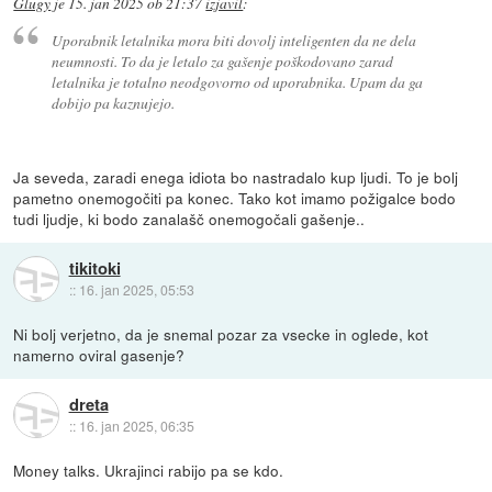
Glugy
je
15. jan 2025 ob 21:37
izjavil
:
Uporabnik letalnika mora biti dovolj inteligenten da ne dela
neumnosti. To da je letalo za gašenje poškodovano zarad
letalnika je totalno neodgovorno od uporabnika. Upam da ga
dobijo pa kaznujejo.
Ja seveda, zaradi enega idiota bo nastradalo kup ljudi. To je bolj
pametno onemogočiti pa konec. Tako kot imamo požigalce bodo
tudi ljudje, ki bodo zanalašč onemogočali gašenje..
tikitoki
::
16. jan 2025, 05:53
Ni bolj verjetno, da je snemal pozar za vsecke in oglede, kot
namerno oviral gasenje?
dreta
::
16. jan 2025, 06:35
Money talks. Ukrajinci rabijo pa se kdo.