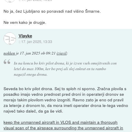
No ja, čez Ljubljano so ponavadi nad višino Šmarne.
Ne vem kako je drugje.
Vlayke
::
17. jan 2025, 13:33
nokken
je
17. jan 2025 ob 09:21
izjavil
:
In na koncu bo kriv pilot drona, ki je izven vseh omejitvenih con
letel do max 100m, ker bo prej ali slej enkrat en ta rambo
nagazil enega drona.
Seveda bo kriv pilot drona. Sej to sploh ni sporno. Zračna plovila s
posadko imajo vedno prednost pred droni in operaterji dronov se
morajo takim plovilom vedno izogniti. Ravno zato je eno od pravil
za letenje z dronom to, da mora imeti operater drona le-tega vedno
največ tako daleč, da ga še vidi.
keep the unmanned aircraft in VLOS and maintain a thorough
visual scan of the airspace surrounding the unmanned aircraft in