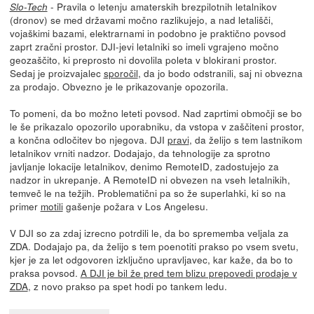
- Pravila o letenju amaterskih brezpilotnih letalnikov
Slo-Tech
(dronov) se med državami močno razlikujejo, a nad letališči,
vojaškimi bazami, elektrarnami in podobno je praktično povsod
zaprt zračni prostor. DJI-jevi letalniki so imeli vgrajeno močno
geozaščito, ki preprosto ni dovolila poleta v blokirani prostor.
Sedaj je proizvajalec
sporočil
, da jo bodo odstranili, saj ni obvezna
za prodajo. Obvezno je le prikazovanje opozorila.
To pomeni, da bo možno leteti povsod. Nad zaprtimi območji se bo
le še prikazalo opozorilo uporabniku, da vstopa v zaščiteni prostor,
a končna odločitev bo njegova. DJI
pravi
, da želijo s tem lastnikom
letalnikov vrniti nadzor. Dodajajo, da tehnologije za sprotno
javljanje lokacije letalnikov, denimo RemoteID, zadostujejo za
nadzor in ukrepanje. A RemoteID ni obvezen na vseh letalnikih,
temveč le na težjih. Problematični pa so že superlahki, ki so na
primer
motili
gašenje požara v Los Angelesu.
V DJI so za zdaj izrecno potrdili le, da bo sprememba veljala za
ZDA. Dodajajo pa, da želijo s tem poenotiti prakso po vsem svetu,
kjer je za let odgovoren izključno upravljavec, kar kaže, da bo to
praksa povsod.
A DJI je bil že pred tem blizu prepovedi prodaje v
ZDA
, z novo prakso pa spet hodi po tankem ledu.