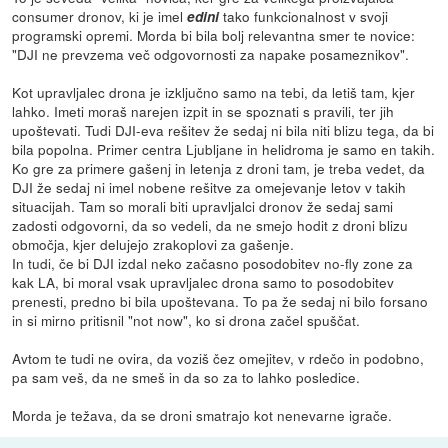
consumer dronov, ki je imel
tako funkcionalnost v svoji
edini
programski opremi. Morda bi bila bolj relevantna smer te novice:
"DJI ne prevzema več odgovornosti za napake posameznikov".
Kot upravljalec drona je izključno samo na tebi, da letiš tam, kjer
lahko. Imeti moraš narejen izpit in se spoznati s pravili, ter jih
upoštevati. Tudi DJI-eva rešitev že sedaj ni bila niti blizu tega, da bi
bila popolna. Primer centra Ljubljane in helidroma je samo en takih.
Ko gre za primere gašenj in letenja z droni tam, je treba vedet, da
DJI že sedaj ni imel nobene rešitve za omejevanje letov v takih
situacijah. Tam so morali biti upravljalci dronov že sedaj sami
zadosti odgovorni, da so vedeli, da ne smejo hodit z droni blizu
območja, kjer delujejo zrakoplovi za gašenje.
In tudi, če bi DJI izdal neko začasno posodobitev no-fly zone za
kak LA, bi moral vsak upravljalec drona samo to posodobitev
prenesti, predno bi bila upoštevana. To pa že sedaj ni bilo forsano
in si mirno pritisnil "not now", ko si drona začel spuščat.
Avtom te tudi ne ovira, da voziš čez omejitev, v rdečo in podobno,
pa sam veš, da ne smeš in da so za to lahko posledice.
Morda je težava, da se droni smatrajo kot nenevarne igrače.