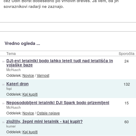
cez Udin Borst dobesedno po vrhovih dreves. Ja vem, da jih
sovraznikovi radarji ne zaznajo.
Vredno ogleda ...
Tema
Sporočila
»
DJI-evi letalniki bodo lahko leteli tudi nad letališča in
24
vojaške baze
McHusch
Oddelek:
Novice
/
Varnost
»
Kateri dron
132
fopi
Oddelek:
Kaj kupiti
»
Neposodobljeni letalniki DJI Spark bodo prizemljeni
15
McHusch
Oddelek:
Novice
/
Ostale najave
»
zložljiv, žepni mini letalnik - kaj kupit?
60
kumer
Oddelek:
Kaj kupiti