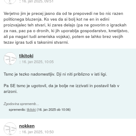
::
16. jan 2025, 09:51
Verjetno jim je precej jasno da od te prepovedi ne bo nic razen
politicnega bluzenja. Ko ves da si bolj kot ne en in edini
proizvajalec teh stvari, ki zares delajo (pa ne govorim o igrackah
za nas, pac pa o dronih, ki jih uporablja gospodarstvo, kmetijstvo,
ali pa magari tudi ameriska vojska), potem se lahko brez vecjih
tezav igras tudi s taksnimi stvarmi.
tikitoki
::
16. jan 2025, 10:05
Tsmc je tezko nadomestljiv. Dji ni niti priblizno v isti ligi.
Pa SE tsmc je ugotovil, da je bolje ne izzivati in postavil fab v
arizoni.
Zgodovina sprememb…
spremenilo:
tikitoki
(
16. jan 2025 ob 10:06
)
nokken
::
16. jan 2025, 10:50