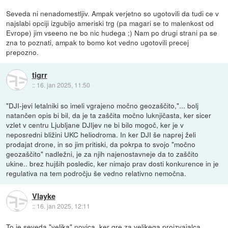
Seveda ni nenadomestljiv. Ampak verjetno so ugotovili da tudi ce v
najslabi opciji izgubijo ameriski trg (pa magari se to malenkost od
Evrope) jim vseeno ne bo nic hudega ;) Nam po drugi strani pa se
zna to poznati, ampak to bomo kot vedno ugotovili precej
prepozno.
tigrr
::
16. jan 2025, 11:50
"DJI-jevi letalniki so imeli vgrajeno močno geozaščito,"... bolj
natančen opis bi bil, da je ta zaščita močno luknjičasta, ker sicer
vzlet v centru Ljubljane DJIjev ne bi bilo mogoč, ker je v
neposredni bližini UKC heliodroma. In ker DJI še naprej želi
prodajat drone, in so jim pritiski, da pokrpa to svojo "močno
geozaščito" nadležni, je za njih najenostavneje da to zaščito
ukine.. brez hujših posledic, ker nimajo prav dosti konkurence in je
regulativa na tem področju še vedno relativno nemočna.
Vlayke
::
16. jan 2025, 12:11
To je seveda "velika" novica, ker gre za velikega proizvajalca