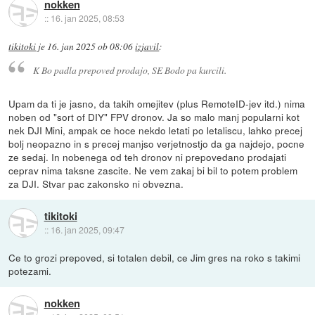
nokken
::
16. jan 2025, 08:53
tikitoki
je
16. jan 2025 ob 08:06
izjavil
:
K Bo padla prepoved prodajo, SE Bodo pa kurcili.
Upam da ti je jasno, da takih omejitev (plus RemoteID-jev itd.) nima
noben od "sort of DIY" FPV dronov. Ja so malo manj popularni kot
nek DJI Mini, ampak ce hoce nekdo letati po letaliscu, lahko precej
bolj neopazno in s precej manjso verjetnostjo da ga najdejo, pocne
ze sedaj. In nobenega od teh dronov ni prepovedano prodajati
ceprav nima taksne zascite. Ne vem zakaj bi bil to potem problem
za DJI. Stvar pac zakonsko ni obvezna.
tikitoki
::
16. jan 2025, 09:47
Ce to grozi prepoved, si totalen debil, ce Jim gres na roko s takimi
potezami.
nokken