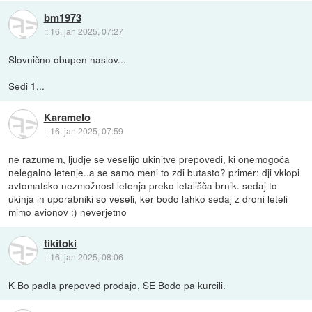
bm1973
::
16. jan 2025, 07:27
Slovnično obupen naslov...
Sedi 1...
Karamelo
::
16. jan 2025, 07:59
ne razumem, ljudje se veselijo ukinitve prepovedi, ki onemogoča
nelegalno letenje..a se samo meni to zdi butasto? primer: dji vklopi
avtomatsko nezmožnost letenja preko letališča brnik. sedaj to
ukinja in uporabniki so veseli, ker bodo lahko sedaj z droni leteli
mimo avionov :) neverjetno
tikitoki
::
16. jan 2025, 08:06
K Bo padla prepoved prodajo, SE Bodo pa kurcili.