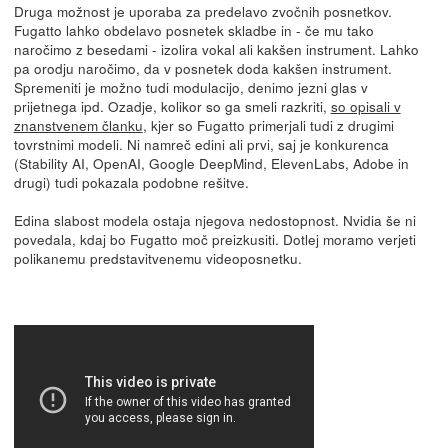
Druga možnost je uporaba za predelavo zvočnih posnetkov.
Fugatto lahko obdelavo posnetek skladbe in - če mu tako
naročimo z besedami - izolira vokal ali kakšen instrument. Lahko
pa orodju naročimo, da v posnetek doda kakšen instrument.
Spremeniti je možno tudi modulacijo, denimo jezni glas v
prijetnega ipd. Ozadje, kolikor so ga smeli razkriti,
so opisali v
znanstvenem članku
, kjer so Fugatto primerjali tudi z drugimi
tovrstnimi modeli. Ni namreč edini ali prvi, saj je konkurenca
(Stability AI, OpenAI, Google DeepMind, ElevenLabs, Adobe in
drugi) tudi pokazala podobne rešitve.
Edina slabost modela ostaja njegova nedostopnost. Nvidia še ni
povedala, kdaj bo Fugatto moč preizkusiti. Dotlej moramo verjeti
polikanemu predstavitvenemu videoposnetku.