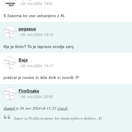
::
26. nov 2024, 19:01
S časoma bo vse ustvarjeno z AI.
pegasus
::
26. nov 2024, 19:13
Kje je šinto? To je tapravo orodje zanj.
Baja
::
26. nov 2024, 19:17
prebral je novico in išče štrik in zvonik :P
FireSnake
::
26. nov 2024, 20:05
skumpl
je
26. nov 2024 ob 11:23
izjavil
:
Super za Nvidia in mene, ker imam njihove delnice. :D