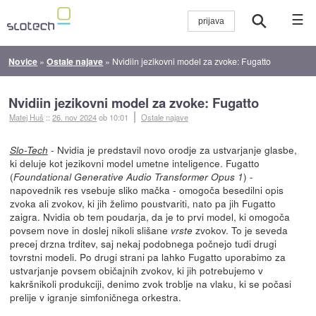
☰
Novice
»
Ostale najave
»
Nvidiin jezikovni model za zvoke: Fugatto
Nvidiin jezikovni model za zvoke: Fugatto
Matej Huš
::
26. nov 2024
ob 10:01
Ostale najave
- Nvidia je predstavil novo orodje za ustvarjanje glasbe,
Slo-Tech
ki deluje kot jezikovni model umetne inteligence. Fugatto
(
) -
Foundational Generative Audio Transformer Opus 1
napovednik res vsebuje sliko mačka - omogoča besedilni opis
zvoka ali zvokov, ki jih želimo poustvariti, nato pa jih Fugatto
zaigra. Nvidia ob tem poudarja, da je to prvi model, ki omogoča
povsem nove in doslej nikoli slišane
zvokov. To je seveda
vrste
precej drzna trditev, saj nekaj podobnega počnejo tudi drugi
tovrstni modeli. Po drugi strani pa lahko Fugatto uporabimo za
ustvarjanje povsem običajnih zvokov, ki jih potrebujemo v
kakršnikoli produkciji, denimo zvok troblje na vlaku, ki se počasi
prelije v igranje simfoničnega orkestra.