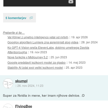
5 komentarjev
Preberite si še…
Val Kilmer z umetno inteligenco vstal od mrtvih
::
19. apr 2026
Googlov algoritem Lumiere zna spreminjati slog videa
::
28. jan 2024
Ko GPT-4 Vision sreča ElevenLabs, dobimo umetnega Davida
Attenborougha
::
19. nov 2023
Nove funkcije v Midjourney 5.2
::
25. jun 2023
Google predstavil jezikovni model za glasbo
::
14. maj 2023
Stability AI izdal svoj veliki jezikovni model
::
25. apr 2023
skumpl
::
26. nov 2024, 11:23
Super za Nvidia in mene, ker imam njihove delnice. :D
FlyingBee