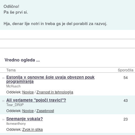
Odlično!
Pa še prvi si.
Hja, denar lije notri in treba gs je del porabiti za razvoj.
Vredno ogleda ...
Tema
Sporočila
»
Estonija v osnovne šole uvaja obvezen pouk
54
programiranja
McHusch
Oddelek:
Novice
/
Znanost in tehnologija
»
Ali verjamete "pojoči travici"?
43
Tear_DR0P
Oddelek:
Novice
/
Zasebnost
»
Snemanje vokala?
23
itsmeanthony
Oddelek:
Zvok in slika