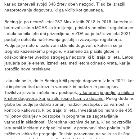
kar so zahtevali svojci 346 žrtev obeh nezgod. Ti so že izrazili
nasprotovanje dogovoru, ki ga vidijo kot gnusnega.
Boeing je po nesreči letal 737 Max v letih 2018 in 2019, katerim je
botroval sistem MCAS za krmiljenje, pristal v nemilosti regulatorjev.
Letala so bila leto dni prizemljena, v ZDA pa je tožilstvo leta 2021
podjetje obtožilo načrtovanja goljufij in zavajanja regulatorja.
Podjetje je nato s tožilstvom sklenilo dogovor, s katerim se je
izognilo kazenskemu pregonu v zameno za plačilo globe in
odškodnine ter uvedbo strogega nadzora, ki bi trajal tri leta. Letos
januarja pa je enemu izmed letal med letom odneslo vrata, kar je
sprožilo nove preiskave.
Izkazalo se je, da je Boeing kršil pogoje dogovora iz leta 2021, ker
ni implementiral ustreznih varovalk in nadzornih postopkov.
Tožilstvo je zato začelo nov postopek,
v katerem je podjetju očitalo
kršitev dogovora, kar je zelo resno kaznivo dejanje
. Poleg dodatne
globe bo podjetje dobilo zunanji nadzor postopkov za varnost in
kontrolo kakovosti, ki bo trajal tri leta. Investirati bo moralo še 455
milijonov dolarjev v postopke in programe za zagotavljanje
varnosti in skladnosti. Morebitna kazniva dejanja, ki so povzročila
januarski incident z odpadlimi vrati, v poravnavi niso pokrita in jih
tožilstvo lahko še preganja. Takisto poravnava ne velja za fizične