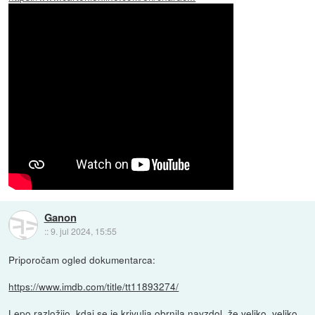
Ganon
::
9. jul 2024, 15:55
Priporočam ogled dokumentarca:
https://www.imdb.com/title/tt11893274/
Lepo razložijo, kdaj se je krivulja obrnila navzdol, že veliko, veliko