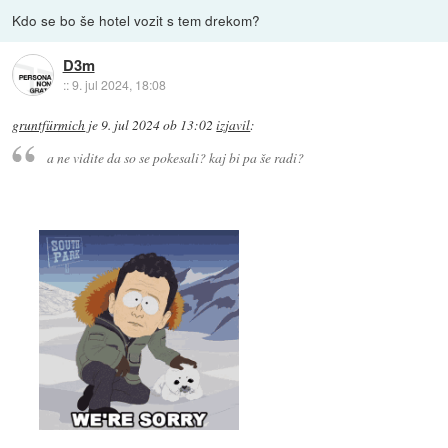
Kdo se bo še hotel vozit s tem drekom?
D3m
::
9. jul 2024, 18:08
gruntfürmich
je
9. jul 2024 ob 13:02
izjavil
:
a ne vidite da so se pokesali? kaj bi pa še radi?