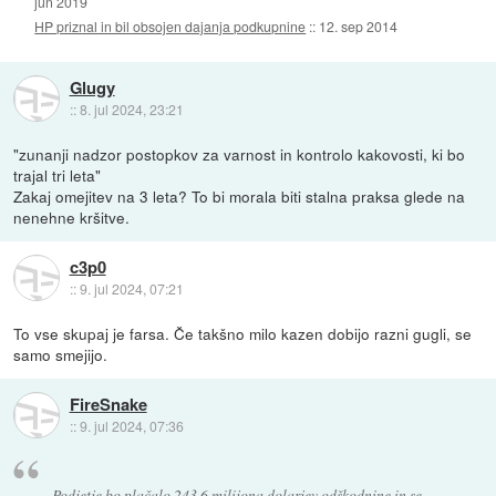
jun 2019
HP priznal in bil obsojen dajanja podkupnine
::
12. sep 2014
Glugy
::
8. jul 2024, 23:21
"zunanji nadzor postopkov za varnost in kontrolo kakovosti, ki bo
trajal tri leta"
Zakaj omejitev na 3 leta? To bi morala biti stalna praksa glede na
nenehne kršitve.
c3p0
::
9. jul 2024, 07:21
To vse skupaj je farsa. Če takšno milo kazen dobijo razni gugli, se
samo smejijo.
FireSnake
::
9. jul 2024, 07:36
Podjetje bo plačalo 243,6 milijona dolarjev odškodnine in se