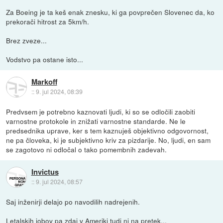
Za Boeing je ta keš enak znesku, ki ga povprečen Slovenec da, ko
prekorači hitrost za 5km/h.
Brez zveze...
Vodstvo pa ostane isto...
Markoff
::
9. jul 2024, 08:39
Predvsem je potrebno kaznovati ljudi, ki so se odločili zaobiti
varnostne protokole in znižati varnostne standarde. Ne le
predsednika uprave, ker s tem kaznuješ objektivno odgovornost,
ne pa človeka, ki je subjektivno kriv za pizdarije. No, ljudi, en sam
se zagotovo ni odločal o tako pomembnih zadevah.
Invictus
::
9. jul 2024, 08:57
Saj inženirji delajo po navodilih nadrejenih.
Letalskih jobov pa zdaj v Ameriki tudi ni na pretek...