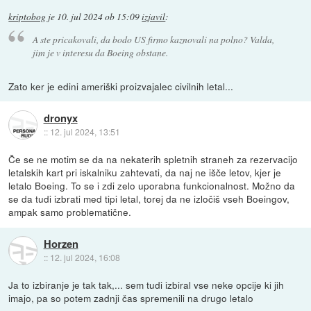
kriptobog
je
10. jul 2024 ob 15:09
izjavil
:
A ste pricakovali, da bodo US firmo kaznovali na polno? Valda,
jim je v interesu da Boeing obstane.
Zato ker je edini ameriški proizvajalec civilnih letal...
dronyx
::
12. jul 2024, 13:51
Če se ne motim se da na nekaterih spletnih straneh za rezervacijo
letalskih kart pri iskalniku zahtevati, da naj ne išče letov, kjer je
letalo Boeing. To se i zdi zelo uporabna funkcionalnost. Možno da
se da tudi izbrati med tipi letal, torej da ne izločiš vseh Boeingov,
ampak samo problematične.
Horzen
::
12. jul 2024, 16:08
Ja to izbiranje je tak tak,... sem tudi izbiral vse neke opcije ki jih
imajo, pa so potem zadnji čas spremenili na drugo letalo