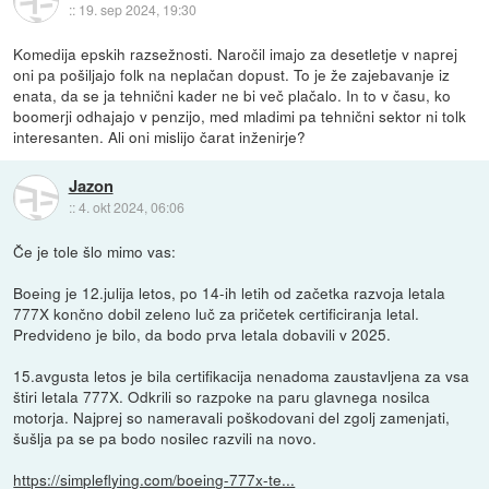
::
19. sep 2024, 19:30
Komedija epskih razsežnosti. Naročil imajo za desetletje v naprej
oni pa pošiljajo folk na neplačan dopust. To je že zajebavanje iz
enata, da se ja tehnični kader ne bi več plačalo. In to v času, ko
boomerji odhajajo v penzijo, med mladimi pa tehnični sektor ni tolk
interesanten. Ali oni mislijo čarat inženirje?
Jazon
::
4. okt 2024, 06:06
Če je tole šlo mimo vas:
Boeing je 12.julija letos, po 14-ih letih od začetka razvoja letala
777X končno dobil zeleno luč za pričetek certificiranja letal.
Predvideno je bilo, da bodo prva letala dobavili v 2025.
15.avgusta letos je bila certifikacija nenadoma zaustavljena za vsa
štiri letala 777X. Odkrili so razpoke na paru glavnega nosilca
motorja. Najprej so nameravali poškodovani del zgolj zamenjati,
šušlja pa se pa bodo nosilec razvili na novo.
https://simpleflying.com/boeing-777x-te...