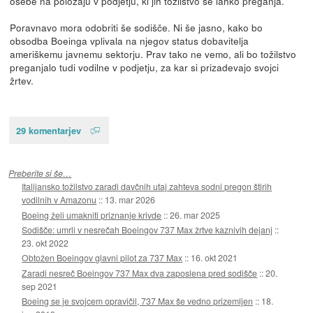
osebe na položaju v podjetju, ki jih tožilstvo še lahko preganja.
Poravnavo mora odobriti še sodišče. Ni še jasno, kako bo
obsodba Boeinga vplivala na njegov status dobavitelja
ameriškemu javnemu sektorju. Prav tako ne vemo, ali bo tožilstvo
preganjalo tudi vodilne v podjetju, za kar si prizadevajo svojci
žrtev.
29 komentarjev
Preberite si še…
Italijansko tožilstvo zaradi davčnih utaj zahteva sodni pregon štirih
vodilnih v Amazonu
::
13. mar 2026
Boeing želi umakniti priznanje krivde
::
26. mar 2025
Sodišče: umrli v nesrečah Boeingov 737 Max žrtve kaznivih dejanj
::
23. okt 2022
Obtožen Boeingov glavni pilot za 737 Max
::
16. okt 2021
Zaradi nesreč Boeingov 737 Max dva zaposlena pred sodišče
::
20.
sep 2021
Boeing se je svojcem opravičil, 737 Max še vedno prizemljen
::
18.