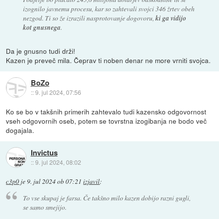
izognilo javnemu procesu, kar so zahtevali svojci 346 žrtev obeh
nezgod. Ti so že izrazili nasprotovanje dogovoru,
ki ga vidijo
kot gnusnega
.
Da je gnusno tudi drži!
Kazen je preveč mila. Čeprav ti noben denar ne more vrniti svojca.
BoZo
::
9. jul 2024, 07:56
Ko se bo v takšnih primerih zahtevalo tudi kazensko odgovornost
vseh odgovornih oseb, potem se tovrstna izogibanja ne bodo več
dogajala.
Invictus
::
9. jul 2024, 08:02
c3p0
je
9. jul 2024 ob 07:21
izjavil
:
To vse skupaj je farsa. Če takšno milo kazen dobijo razni gugli,
se samo smejijo.