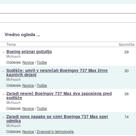
Vredno ogleda ...
Tema
Sporočila
»
Boeing priznal goljufijo
29
McHusch
Oddelek:
Novice
/
Tožbe
»
Sodišče: umrli v nesrečah Boeingov 737 Max žrtve
30
kaznivih dejanj
McHusch
Oddelek:
Novice
/
Tožbe
»
Zaradi nesreč Boeingov 737 Max dva zaposlena pred
36
sodišče
McHusch
Oddelek:
Novice
/
Tožbe
»
Zaradi nove napake se vzlet Boeinga 737 Max spet
74
odmika
McHusch
Oddelek:
Novice
/
Znanost in tehnologija