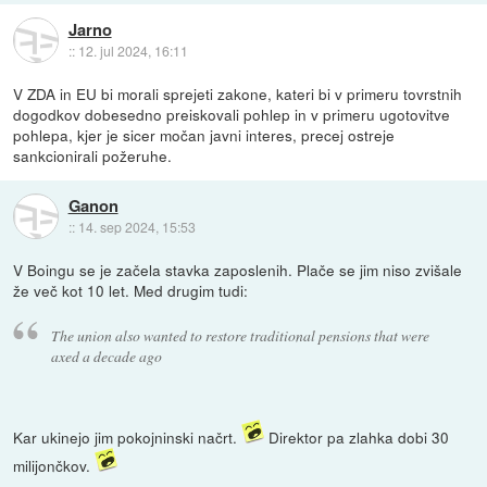
Jarno
::
12. jul 2024, 16:11
V ZDA in EU bi morali sprejeti zakone, kateri bi v primeru tovrstnih
dogodkov dobesedno preiskovali pohlep in v primeru ugotovitve
pohlepa, kjer je sicer močan javni interes, precej ostreje
sankcionirali požeruhe.
Ganon
::
14. sep 2024, 15:53
V Boingu se je začela stavka zaposlenih. Plače se jim niso zvišale
že več kot 10 let. Med drugim tudi:
The union also wanted to restore traditional pensions that were
axed a decade ago
Kar ukinejo jim pokojninski načrt.
Direktor pa zlahka dobi 30
milijončkov.