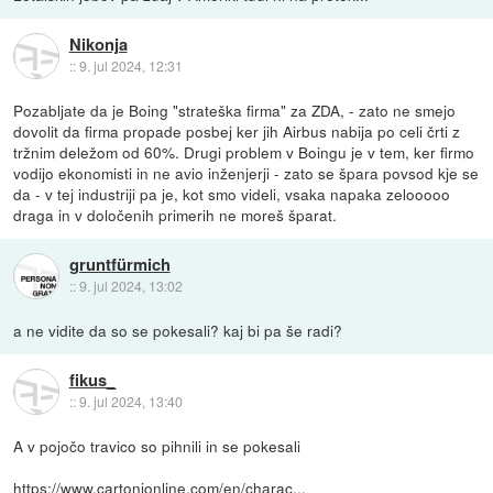
Nikonja
::
9. jul 2024, 12:31
Pozabljate da je Boing "strateška firma" za ZDA, - zato ne smejo
dovolit da firma propade posbej ker jih Airbus nabija po celi črti z
tržnim deležom od 60%. Drugi problem v Boingu je v tem, ker firmo
vodijo ekonomisti in ne avio inženjerji - zato se špara povsod kje se
da - v tej industriji pa je, kot smo videli, vsaka napaka zelooooo
draga in v določenih primerih ne moreš šparat.
gruntfürmich
::
9. jul 2024, 13:02
a ne vidite da so se pokesali? kaj bi pa še radi?
fikus_
::
9. jul 2024, 13:40
A v pojočo travico so pihnili in se pokesali
https://www.cartonionline.com/en/charac...