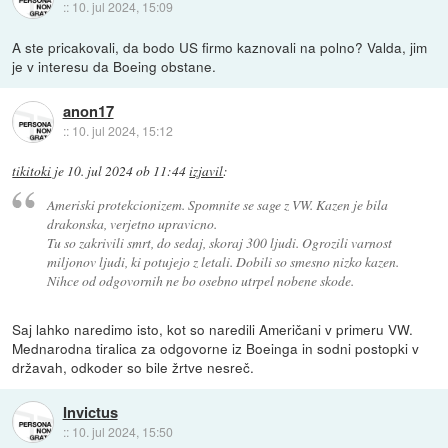
::
10. jul 2024, 15:09
A ste pricakovali, da bodo US firmo kaznovali na polno? Valda, jim
je v interesu da Boeing obstane.
anon17
::
10. jul 2024, 15:12
tikitoki
je
10. jul 2024 ob 11:44
izjavil
:
Ameriski protekcionizem. Spomnite se sage z VW. Kazen je bila
drakonska, verjetno upravicno.
Tu so zakrivili smrt, do sedaj, skoraj 300 ljudi. Ogrozili varnost
miljonov ljudi, ki potujejo z letali. Dobili so smesno nizko kazen.
Nihce od odgovornih ne bo osebno utrpel nobene skode.
Saj lahko naredimo isto, kot so naredili Američani v primeru VW.
Mednarodna tiralica za odgovorne iz Boeinga in sodni postopki v
državah, odkoder so bile žrtve nesreč.
Invictus
::
10. jul 2024, 15:50