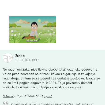
Spura
::
9. jul 2024, 19:17
Ne razumem zakaj niso fizicne osebe tukaj kazensko odgovorne.
Ze ob prvih nesrecah so priznali krivdo za goljufije in zavajanje
regulatorja, pri tem so se pogodili za dodatne postopke. Izkaze se
da so krsili pogoje dogovora iz 2021. To je povsem v domeni
vodilnih, torej kako niso ti ljudje kazensko odgovorni?
Nikonja
je
9. jul 2024 ob 12:31
izjavil
:
Pozabljate da je Boing "strateška firma" za ZDA, - zato ne smejo