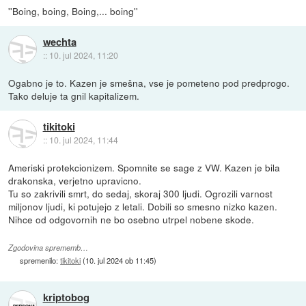
''Boing, boing, Boing,... boing''
wechta
::
10. jul 2024, 11:20
Ogabno je to. Kazen je smešna, vse je pometeno pod predprogo.
Tako deluje ta gnil kapitalizem.
tikitoki
::
10. jul 2024, 11:44
Ameriski protekcionizem. Spomnite se sage z VW. Kazen je bila
drakonska, verjetno upravicno.
Tu so zakrivili smrt, do sedaj, skoraj 300 ljudi. Ogrozili varnost
miljonov ljudi, ki potujejo z letali. Dobili so smesno nizko kazen.
Nihce od odgovornih ne bo osebno utrpel nobene skode.
Zgodovina sprememb…
spremenilo:
tikitoki
(
10. jul 2024 ob 11:45
)
kriptobog