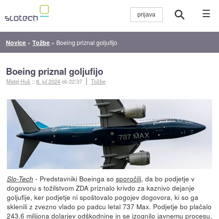
☰
Novice
»
Tožbe
»
Boeing priznal goljufijo
Boeing priznal goljufijo
Matej Huš
::
8. jul 2024
ob 22:37
Tožbe
- Predstavniki Boeinga so
sporočili
, da bo podjetje v
Slo-Tech
dogovoru s tožilstvom ZDA priznalo krivdo za kaznivo dejanje
goljufije, ker podjetje ni spoštovalo pogojev dogovora, ki so ga
sklenili z zvezno vlado po padcu letal 737 Max. Podjetje bo plačalo
243,6 milijona dolarjev odškodnine in se izognilo javnemu procesu,