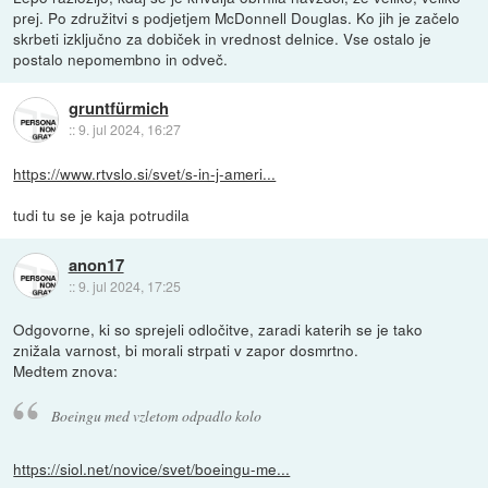
prej. Po združitvi s podjetjem McDonnell Douglas. Ko jih je začelo
skrbeti izključno za dobiček in vrednost delnice. Vse ostalo je
postalo nepomembno in odveč.
gruntfürmich
::
9. jul 2024, 16:27
https://www.rtvslo.si/svet/s-in-j-ameri...
tudi tu se je kaja potrudila
anon17
::
9. jul 2024, 17:25
Odgovorne, ki so sprejeli odločitve, zaradi katerih se je tako
znižala varnost, bi morali strpati v zapor dosmrtno.
Medtem znova:
Boeingu med vzletom odpadlo kolo
https://siol.net/novice/svet/boeingu-me...