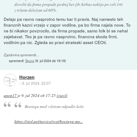
dovolit da firma propade posbej ker jih Airbus nabija po celi črti
z tržnim deležom od 60%.
Delajo pa ravno nasprotno temu kar ti pravis. Naj namesto teh
financnih kazni vrzejo v zapor vodilne, pa bo firma najela nove. To
ne bi nikakor povzrocilo, da firma propade, samo folk bi se nehal
zajebavat. Tko je pa ravno nasprotno, financna skoda firmi,
vodilnim pa nic. Zgleda so pravi strateski asset CEOti.
Zgodovina sprememb…
spremenil:
Spura
(
9. jul 2024 ob 19:19
)
Horzen
::
9. jul 2024, 22:07
anon17
je
9. jul 2024 ob 17:25
izjavil
:
Boeingu med vzletom odpadlo kolo
https://siol.net/novice/svet/boeingu-me...