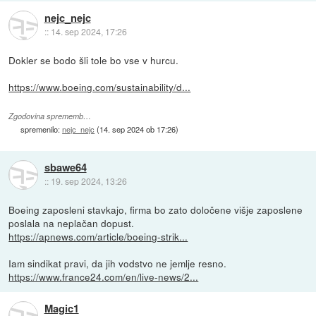
nejc_nejc
::
14. sep 2024, 17:26
Dokler se bodo šli tole bo vse v hurcu.
https://www.boeing.com/sustainability/d...
Zgodovina sprememb…
spremenilo:
nejc_nejc
(
14. sep 2024 ob 17:26
)
sbawe64
::
19. sep 2024, 13:26
Boeing zaposleni stavkajo, firma bo zato določene višje zaposlene
poslala na neplačan dopust.
https://apnews.com/article/boeing-strik...
Iam sindikat pravi, da jih vodstvo ne jemlje resno.
https://www.france24.com/en/live-news/2...
Magic1