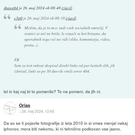
sbawe64
je
26. maj 2024 ob 08:48
izjavil
:
c3p0
je
26. maj 2024 ob 08:18
izjavil
:
Mislim, da je to m.o. tudi vseh socialnih omrežij. V
resnici se nič ne briše, le označi se kot brisano, da
uporabnik tega več ne vidi (slike, komentarja, videa,
posta...).
FB
Sem za test enkrat skopiral direkt linke od par lastnih slik, jih
izbrisal, linki so po 30 dnevih vrnili error 404.
lol in kaj naj bi to pomenilo? To ne pomeni, da jih ni.
Orias
::
26. maj 2024, 12:45
Da so se ti pojavile fotografije iz leta 2010 in si vmes menjal nekaj
iphonov, mora biti nekomu, ki ni tehnično podkovan vse jasno.