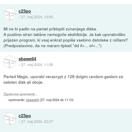
c23po
::
27. maj 2024, 10:05
Mi ne bi padlo na pamet priklopiti zunanjega diska.
A pustimo stran takšne nemogoče ekshibicije. Je kak uporabniško
prijazen program, ki vsaj enkrat popiše vsebino datoteke z ničlami?
(Predpostavimo, da ne maram tipkati "dd if=... of=...")
sbawe64
::
27. maj 2024, 11:09
Parted Magic, uporabi veracrypt z 128 dolgim random geslom za
celoten disk ali oboje.
Zgodovina sprememb…
spremenilo:
sbawe64
(
27. maj 2024 ob 11:10
)
c23po
::
27. maj 2024, 22:37