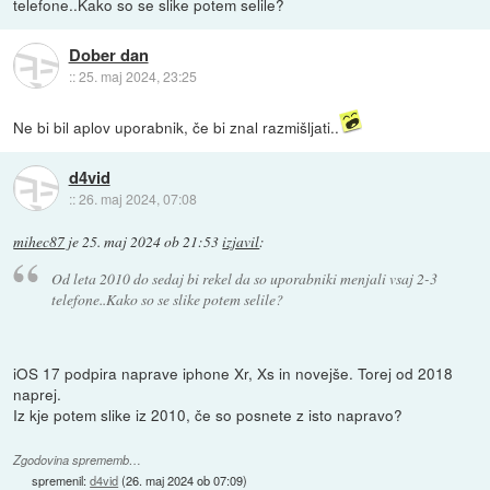
telefone..Kako so se slike potem selile?
Dober dan
::
25. maj 2024, 23:25
Ne bi bil aplov uporabnik, če bi znal razmišljati..
d4vid
::
26. maj 2024, 07:08
mihec87
je
25. maj 2024 ob 21:53
izjavil
:
Od leta 2010 do sedaj bi rekel da so uporabniki menjali vsaj 2-3
telefone..Kako so se slike potem selile?
iOS 17 podpira naprave iphone Xr, Xs in novejše. Torej od 2018
naprej.
Iz kje potem slike iz 2010, če so posnete z isto napravo?
Zgodovina sprememb…
spremenil:
d4vid
(
26. maj 2024 ob 07:09
)