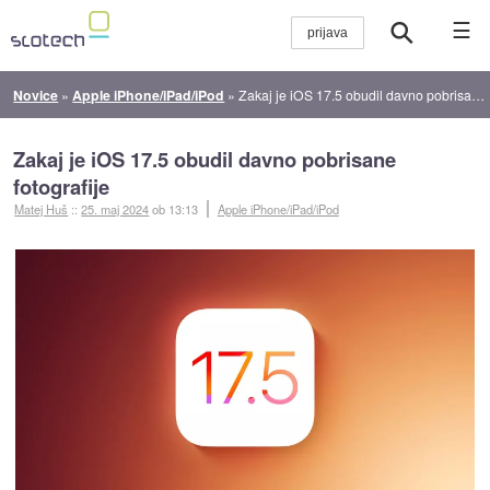
☰
Novice
»
Apple iPhone/iPad/iPod
»
Zakaj je iOS 17.5 obudil davno pobrisane fotografije
Zakaj je iOS 17.5 obudil davno pobrisane
fotografije
Matej Huš
::
25. maj 2024
ob 13:13
Apple iPhone/iPad/iPod