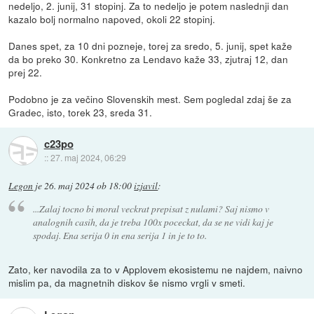
nedeljo, 2. junij, 31 stopinj. Za to nedeljo je potem naslednji dan
kazalo bolj normalno napoved, okoli 22 stopinj.
Danes spet, za 10 dni pozneje, torej za sredo, 5. junij, spet kaže
da bo preko 30. Konkretno za Lendavo kaže 33, zjutraj 12, dan
prej 22.
Podobno je za večino Slovenskih mest. Sem pogledal zdaj še za
Gradec, isto, torek 23, sreda 31.
c23po
::
27. maj 2024, 06:29
Legon
je
26. maj 2024 ob 18:00
izjavil
:
...Zalaj tocno bi moral veckrat prepisat z nulami? Saj nismo v
analognih casih, da je treba 100x poceckat, da se ne vidi kaj je
spodaj. Ena serija 0 in ena serija 1 in je to to.
Zato, ker navodila za to v Applovem ekosistemu ne najdem, naivno
mislim pa, da magnetnih diskov še nismo vrgli v smeti.