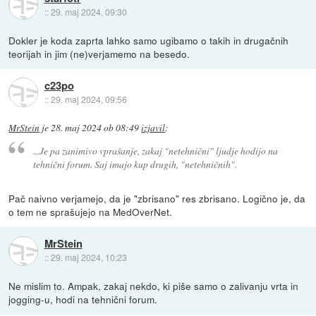
::
29. maj 2024, 09:30
Dokler je koda zaprta lahko samo ugibamo o takih in drugačnih
teorijah in jim (ne)verjamemo na besedo.
c23po
::
29. maj 2024, 09:56
MrStein
je
28. maj 2024 ob 08:49
izjavil
:
...Je pa zanimivo vprašanje, zakaj "netehnični" ljudje hodijo na
tehnični forum. Saj imajo kup drugih, "netehničnih".
Pač naivno verjamejo, da je "zbrisano" res zbrisano. Logično je, da
o tem ne sprašujejo na MedOverNet.
MrStein
::
29. maj 2024, 10:23
Ne mislim to. Ampak, zakaj nekdo, ki piše samo o zalivanju vrta in
jogging-u, hodi na tehnični forum.