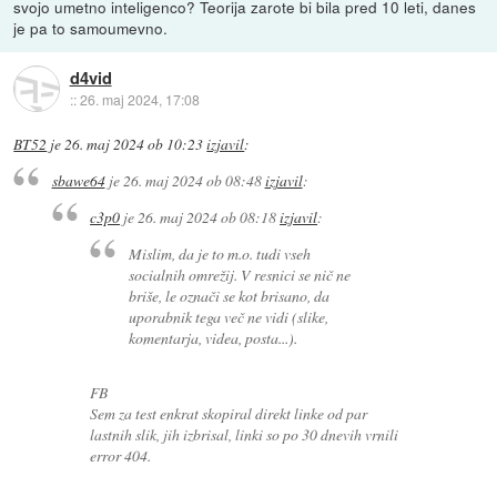
svojo umetno inteligenco? Teorija zarote bi bila pred 10 leti, danes
je pa to samoumevno.
d4vid
::
26. maj 2024, 17:08
BT52
je
26. maj 2024 ob 10:23
izjavil
:
sbawe64
je
26. maj 2024 ob 08:48
izjavil
:
c3p0
je
26. maj 2024 ob 08:18
izjavil
:
Mislim, da je to m.o. tudi vseh
socialnih omrežij. V resnici se nič ne
briše, le označi se kot brisano, da
uporabnik tega več ne vidi (slike,
komentarja, videa, posta...).
FB
Sem za test enkrat skopiral direkt linke od par
lastnih slik, jih izbrisal, linki so po 30 dnevih vrnili
error 404.