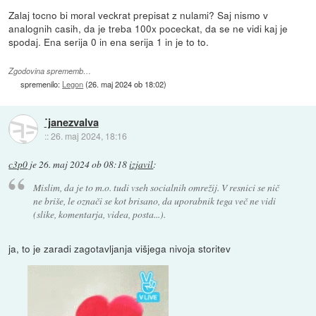
Zalaj tocno bi moral veckrat prepisat z nulami? Saj nismo v
analognih casih, da je treba 100x poceckat, da se ne vidi kaj je
spodaj. Ena serija 0 in ena serija 1 in je to to.
Zgodovina sprememb…
spremenilo:
Legon
(
26. maj 2024 ob 18:02
)
˙janezvalva
::
26. maj 2024, 18:16
c3p0
je
26. maj 2024 ob 08:18
izjavil
:
Mislim, da je to m.o. tudi vseh socialnih omrežij. V resnici se nič
ne briše, le označi se kot brisano, da uporabnik tega več ne vidi
(slike, komentarja, videa, posta...).
ja, to je zaradi zagotavljanja višjega nivoja storitev