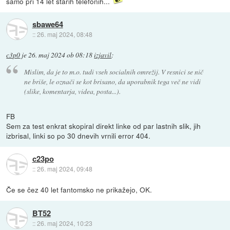
samo pri 14 let starih telefonih...
sbawe64
::
26. maj 2024, 08:48
c3p0
je
26. maj 2024 ob 08:18
izjavil
:
Mislim, da je to m.o. tudi vseh socialnih omrežij. V resnici se nič
ne briše, le označi se kot brisano, da uporabnik tega več ne vidi
(slike, komentarja, videa, posta...).
FB
Sem za test enkrat skopiral direkt linke od par lastnih slik, jih
izbrisal, linki so po 30 dnevih vrnili error 404.
c23po
::
26. maj 2024, 09:48
Če se čez 40 let fantomsko ne prikažejo, OK.
BT52
::
26. maj 2024, 10:23