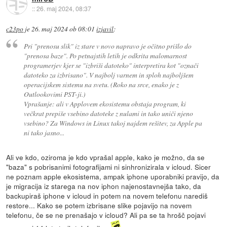
::
26. maj 2024, 08:37
c23po
je
26. maj 2024 ob 08:01
izjavil
:
Pri "prenosu slik" iz stare v novo napravo je očitno prišlo do
"prenosa baze". Po petnajstih letih je odkrita malomarnost
programerjev kjer se "izbriši datoteko" interpretira kot "označi
datoteko za izbrisano". V najbolj varnem in sploh najboljšem
operacijskem sistemu na svetu. (Roko na srce, enako je z
Outlookovimi PST-ji.)
Vprašanje: ali v Applovem ekosistemu obstaja program, ki
večkrat prepiše vsebino datoteke z nulami in tako uniči njeno
vsebino? Za Windows in Linux takoj najdem rešitev, za Apple pa
ni tako jasno...
Ali ve kdo, oziroma je kdo vprašal apple, kako je možno, da se
"baza" s pobrisanimi fotografijami ni sinhronizirala v icloud. Sicer
ne poznam apple ekosistema, ampak iphone uporabniki pravijo, da
je migracija iz starega na nov iphon najenostavnejša tako, da
backupiraš iphone v icloud in potem na novem telefonu narediš
restore... Kako se potem izbrisane slike pojavijo na novem
telefonu, če se ne prenašajo v icloud? Ali pa se ta hrošč pojavi