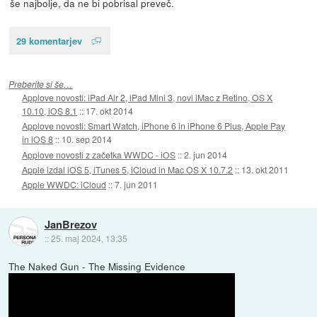
še najbolje, da ne bi pobrisal preveč.
29 komentarjev
Preberite si še…
Applove novosti: iPad Air 2, iPad Mini 3, novi iMac z Retino, OS X
10.10, iOS 8.1
::
17. okt 2014
Applove novosti: Smart Watch, iPhone 6 in iPhone 6 Plus, Apple Pay
in iOS 8
::
10. sep 2014
Applove novosti z začetka WWDC - iOS
::
2. jun 2014
Apple izdal iOS 5, iTunes 5, iCloud in Mac OS X 10.7.2
::
13. okt 2011
Apple WWDC: iCloud
::
7. jun 2011
JanBrezov
::
25. maj 2024, 13:35
The Naked Gun - The Missing Evidence