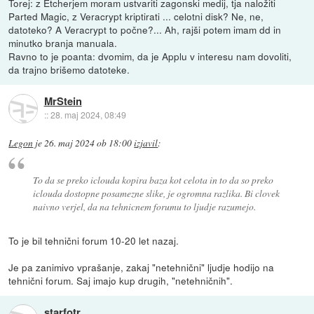
Torej: z Etcherjem moram ustvariti zagonski medij, tja naložiti
Parted Magic, z Veracrypt kriptirati ... celotni disk? Ne, ne,
datoteko? A Veracrypt to počne?... Ah, rajši potem imam dd in
minutko branja manuala.
Ravno to je poanta: dvomim, da je Applu v interesu nam dovoliti,
da trajno brišemo datoteke.
MrStein
::
28. maj 2024, 08:49
Legon
je
26. maj 2024 ob 18:00
izjavil
:
To da se preko iclouda kopira baza kot celota in to da so preko
iclouda dostopne posamezne slike, je ogromna razlika. Bi clovek
naivno verjel, da na tehnicnem forumu to ljudje razumejo.
To je bil tehnični forum 10-20 let nazaj.
Je pa zanimivo vprašanje, zakaj "netehnični" ljudje hodijo na
tehnični forum. Saj imajo kup drugih, "netehničnih".
starfotr