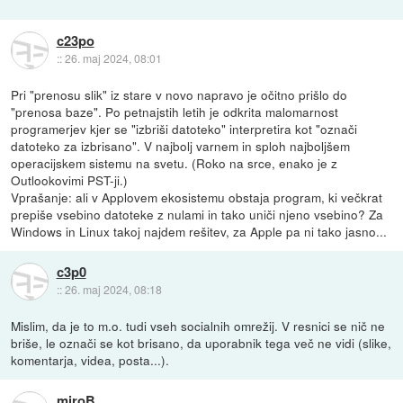
c23po
::
26. maj 2024, 08:01
Pri "prenosu slik" iz stare v novo napravo je očitno prišlo do
"prenosa baze". Po petnajstih letih je odkrita malomarnost
programerjev kjer se "izbriši datoteko" interpretira kot "označi
datoteko za izbrisano". V najbolj varnem in sploh najboljšem
operacijskem sistemu na svetu. (Roko na srce, enako je z
Outlookovimi PST-ji.)
Vprašanje: ali v Applovem ekosistemu obstaja program, ki večkrat
prepiše vsebino datoteke z nulami in tako uniči njeno vsebino? Za
Windows in Linux takoj najdem rešitev, za Apple pa ni tako jasno...
c3p0
::
26. maj 2024, 08:18
Mislim, da je to m.o. tudi vseh socialnih omrežij. V resnici se nič ne
briše, le označi se kot brisano, da uporabnik tega več ne vidi (slike,
komentarja, videa, posta...).
miroB