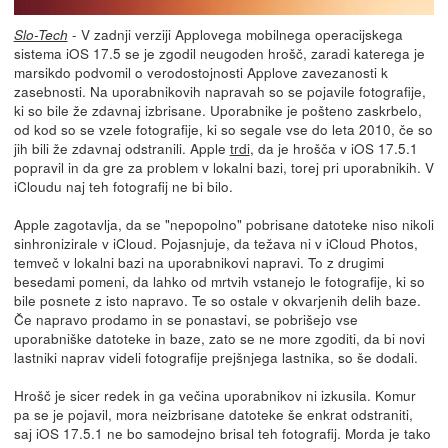
- V zadnji verziji Applovega mobilnega operacijskega
Slo-Tech
sistema iOS 17.5 se je zgodil neugoden hrošč, zaradi katerega je
marsikdo podvomil o verodostojnosti Applove zavezanosti k
zasebnosti. Na uporabnikovih napravah so se pojavile fotografije,
ki so bile že zdavnaj izbrisane. Uporabnike je pošteno zaskrbelo,
od kod so se vzele fotografije, ki so segale vse do leta 2010, če so
jih bili že zdavnaj odstranili. Apple
trdi
, da je hrošča v iOS 17.5.1
popravil in da gre za problem v lokalni bazi, torej pri uporabnikih. V
iCloudu naj teh fotografij ne bi bilo.
Apple zagotavlja, da se "nepopolno" pobrisane datoteke niso nikoli
sinhronizirale v iCloud. Pojasnjuje, da težava ni v iCloud Photos,
temveč v lokalni bazi na uporabnikovi napravi. To z drugimi
besedami pomeni, da lahko od mrtvih vstanejo le fotografije, ki so
bile posnete z isto napravo. Te so ostale v okvarjenih delih baze.
Če napravo prodamo in se ponastavi, se pobrišejo vse
uporabniške datoteke in baze, zato se ne more zgoditi, da bi novi
lastniki naprav videli fotografije prejšnjega lastnika, so še dodali.
Hrošč je sicer redek in ga večina uporabnikov ni izkusila. Komur
pa se je pojavil, mora neizbrisane datoteke še enkrat odstraniti,
saj iOS 17.5.1 ne bo samodejno brisal teh fotografij. Morda je tako