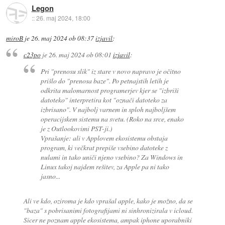
Legon
::
26. maj 2024, 18:00
miroB
je
26. maj 2024 ob 08:37
izjavil
:
c23po
je
26. maj 2024 ob 08:01
izjavil
:
Pri "prenosu slik" iz stare v novo napravo je očitno
prišlo do "prenosa baze". Po petnajstih letih je
odkrita malomarnost programerjev kjer se "izbriši
datoteko" interpretira kot "označi datoteko za
izbrisano". V najbolj varnem in sploh najboljšem
operacijskem sistemu na svetu. (Roko na srce, enako
je z Outlookovimi PST-ji.)
Vprašanje: ali v Applovem ekosistemu obstaja
program, ki večkrat prepiše vsebino datoteke z
nulami in tako uniči njeno vsebino? Za Windows in
Linux takoj najdem rešitev, za Apple pa ni tako
jasno...
Ali ve kdo, oziroma je kdo vprašal apple, kako je možno, da se
"baza" s pobrisanimi fotografijami ni sinhronizirala v icloud.
Sicer ne poznam apple ekosistema, ampak iphone uporabniki