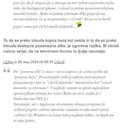
pravijo, da je migracija iz starega na nov iphon najenostavnejša
tako, da backupiraš iphone v icloud in potem na novem telefonu
narediš restore... Kako se potem izbrisane slike pojavijo na
novem telefonu, če se ne prenašajo v icloud? Ali pa se ta hrošč
pojavi samo pri 14 let starih telefonih...
To da se preko iclouda kopira baza kot celota in to da so preko
iclouda dostopne posamezne slike, je ogromna razlika. Bi clovek
naivno verjel, da na tehnicnem forumu to ljudje razumejo.
c23po
je
26. maj 2024 ob 08:01
izjavil
:
Pri "prenosu slik" iz stare v novo napravo je očitno prišlo do
"prenosa baze". Po petnajstih letih je odkrita malomarnost
programerjev kjer se "izbriši datoteko" interpretira kot "označi
datoteko za izbrisano". V najbolj varnem in sploh najboljšem
operacijskem sistemu na svetu. (Roko na srce, enako je z
Outlookovimi PST-ji.)
Vprašanje: ali v Applovem ekosistemu obstaja program, ki
večkrat prepiše vsebino datoteke z nulami in tako uniči njeno
vsebino? Za Windows in Linux takoj najdem rešitev, za Apple pa
ni tako jasno...