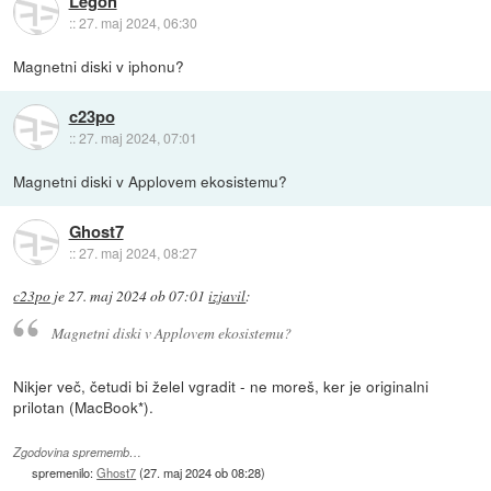
Legon
::
27. maj 2024, 06:30
Magnetni diski v iphonu?
c23po
::
27. maj 2024, 07:01
Magnetni diski v Applovem ekosistemu?
Ghost7
::
27. maj 2024, 08:27
c23po
je
27. maj 2024 ob 07:01
izjavil
:
Magnetni diski v Applovem ekosistemu?
Nikjer več, četudi bi želel vgradit - ne moreš, ker je originalni
prilotan (MacBook*).
Zgodovina sprememb…
spremenilo:
Ghost7
(
27. maj 2024 ob 08:28
)