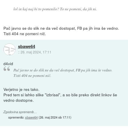
lol in kaj naj bi to pomenilo? To ne pomeni, da jih ni.
Pač javno se do slik ne da več dostopat, FB pa jih ima še vedno.
Tisti 404 ne pomeni nič.
sbawe64
::
26. maj 2024, 17:11
d4vid
Pač javno se do slik ne da več dostopat, FB pa jih ima še vedno.
Tisti 404 ne pomeni nič.
Verjetno je res tako.
Pred tem si lahko slike "izbrisal", a so bile preko direkt linkov še
vedno dostopne.
Zgodovina sprememb…
spremenilo:
sbawe64
(
26. maj 2024 ob 17:11
)