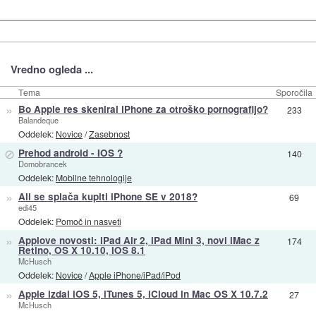
Vredno ogleda ...
Tema
Sporočila
»
Bo Apple res skeniral iPhone za otroško pornografijo?
233
Balandeque
Oddelek:
Novice
/
Zasebnost
⊘
Prehod android - IOS ?
140
Domobrancek
Oddelek:
Mobilne tehnologije
»
Ali se splača kupiti iPhone SE v 2018?
69
edi45
Oddelek:
Pomoč in nasveti
»
Applove novosti: iPad Air 2, iPad Mini 3, novi iMac z
174
Retino, OS X 10.10, iOS 8.1
McHusch
Oddelek:
Novice
/
Apple iPhone/iPad/iPod
»
Apple izdal iOS 5, iTunes 5, iCloud in Mac OS X 10.7.2
27
McHusch