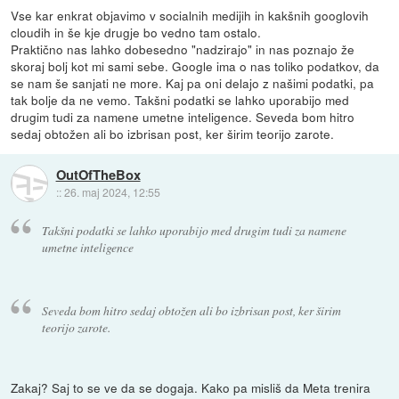
Vse kar enkrat objavimo v socialnih medijih in kakšnih googlovih
cloudih in še kje drugje bo vedno tam ostalo.
Praktično nas lahko dobesedno "nadzirajo" in nas poznajo že
skoraj bolj kot mi sami sebe. Google ima o nas toliko podatkov, da
se nam še sanjati ne more. Kaj pa oni delajo z našimi podatki, pa
tak bolje da ne vemo. Takšni podatki se lahko uporabijo med
drugim tudi za namene umetne inteligence. Seveda bom hitro
sedaj obtožen ali bo izbrisan post, ker širim teorijo zarote.
OutOfTheBox
::
26. maj 2024, 12:55
Takšni podatki se lahko uporabijo med drugim tudi za namene
umetne inteligence
Seveda bom hitro sedaj obtožen ali bo izbrisan post, ker širim
teorijo zarote.
Zakaj? Saj to se ve da se dogaja. Kako pa misliš da Meta trenira