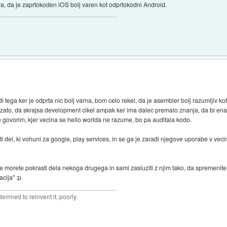
mra, da je zaprtokoden iOS bolj varen kot odprtokodni Android.
adi tega ker je odprta nic bolj varna, bom celo rekel, da je asembler bolj razumljiv 
ne zato, da skrajsa development cikel ampak ker ima dalec premalo znanja, da bi e
ne govorim, kjer vecina se hello worlda ne razume, bo pa auditala kodo.
ti del, ki vohuni za google, play services, in se ga je zaradi njegove uporabe v ve
e morete pokrasti dela nekoga drugega in sami zasluziti z njim tako, da spremenite
cija" :p
mned to reinvent it, poorly.