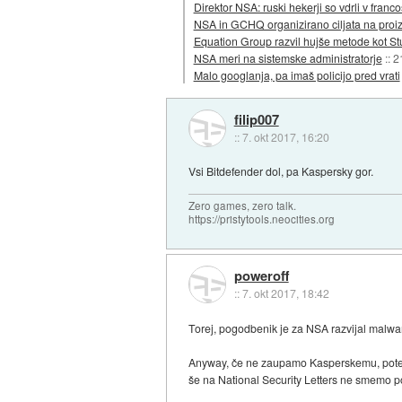
Direktor NSA: ruski hekerji so vdrli v franco
NSA in GCHQ organizirano ciljata na proiz
Equation Group razvil hujše metode kot St
NSA meri na sistemske administratorje
::
2
Malo googlanja, pa imaš policijo pred vrati
filip007
::
7. okt 2017, 16:20
Vsi Bitdefender dol, pa Kaspersky gor.
Zero games, zero talk.
https://pristytools.neocities.org
poweroff
::
7. okt 2017, 18:42
Torej, pogodbenik je za NSA razvijal malwar
Anyway, če ne zaupamo Kasperskemu, potem n
še na National Security Letters ne smemo po