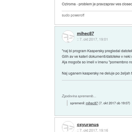
Oziroma - problem je pravzaprav ves closed
sudo poweroff
mihec87
::
7. okt 2017, 19:01
"naj bi program Kaspersky pregledal datotek
Glih av ve kateri dokumenti/datoteke v neki
Aja mogoče so imeli v imenu "pomembno nsa 
Naj uganem kaspersky ne deluje po željah tr
Zgodovina sprememb…
spremenil:
mihec87
(
7. okt 2017 ob 19:07
)
oxyuranus
::
7. okt 2017, 19:16