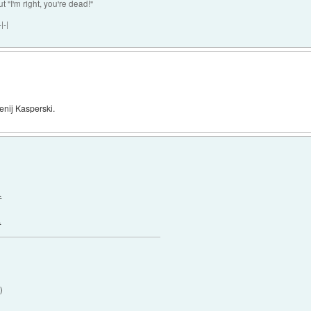
ut "I'm right, you're dead!"
|-|
nij Kasperski.
.
.
9
)