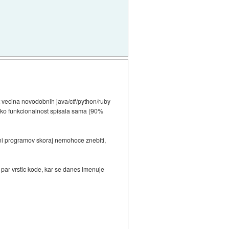
kot vecina novodobnih java/c#/python/ruby
nako funkcionalnost spisala sama (90%
cini programov skoraj nemohoce znebiti,
 par vrstic kode, kar se danes imenuje