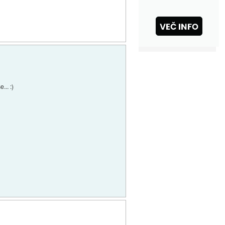
... :)