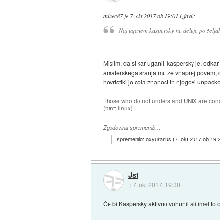
mihec87
je
7. okt 2017 ob 19:01
izjavil
:
Naj uganem kaspersky ne deluje po željah 
Mislim, da si kar uganil, kaspersky je, odka
amaterskega sranja mu ze vnaprej povem, da
hevristiki je cela znanost in njegovi unpacke
Those who do not understand UNIX are conde
(hint: linux)
Zgodovina sprememb…
spremenilo:
oxyuranus
(
7. okt 2017 ob 19:
Jst
::
7. okt 2017, 19:30
Če bi Kaspersky aktivno vohunil ali imel to op