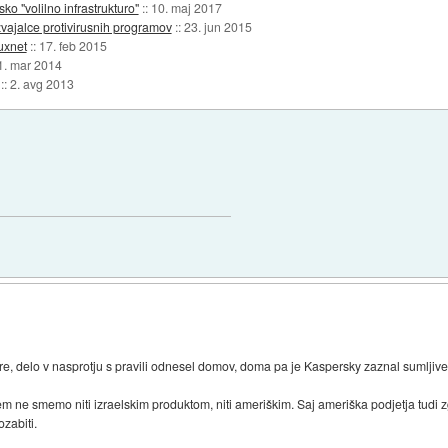
sko "volilno infrastrukturo"
::
10. maj 2017
vajalce protivirusnih programov
::
23. jun 2015
uxnet
::
17. feb 2015
1. mar 2014
::
2. avg 2013
e, delo v nasprotju s pravili odnesel domov, doma pa je Kaspersky zaznal sumljive d
e smemo niti izraelskim produktom, niti ameriškim. Saj ameriška podjetja tudi z
zabiti.