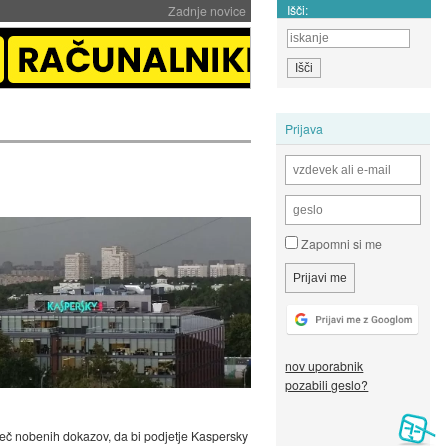
Išči:
Zadnje novice
Prijava
Zapomni si me
nov uporabnik
pozabili geslo?
mreč nobenih dokazov, da bi podjetje Kaspersky