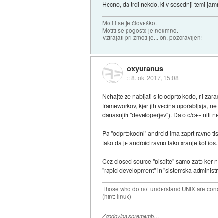
Hecno, da trdi nekdo, ki v sosednji temi ja
Motiti se je človeško.
Motiti se pogosto je neumno.
Vztrajati pri zmoti je... oh, pozdravljen!
oxyuranus
::
8. okt 2017, 15:08
Nehajte ze nabijati s to odprto kodo, ni zar
frameworkov, kjer jih vecina uporabljaja, 
danasnjih "developerjev"). Da o c/c++ niti 
Pa "odprtokodni" android ima zaprt ravno tis
tako da je android ravno tako sranje kot ios.
Cez closed source "pisdite" samo zato ker n
"rapid development" in "sistemska administra
Those who do not understand UNIX are conde
(hint: linux)
Zgodovina sprememb…