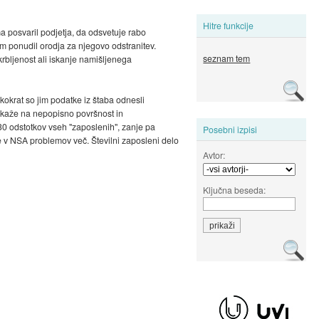
Hitre funkcije
 posvaril podjetja, da odsvetuje rabo
m ponudil orodja za njegovo odstranitev.
seznam tem
bljenost ali iskanje namišljenega
kokrat so jim podatke iz štaba odnesli
o kaže na nepopisno površnost in
30 odstotkov vseh "zaposlenih", zanje pa
Posebni izpisi
e v NSA problemov več. Številni zaposleni delo
Avtor:
Ključna beseda: