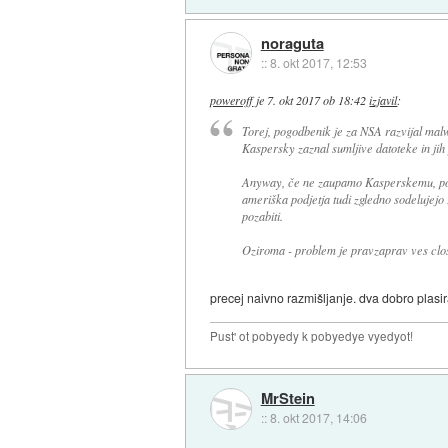
noraguta
::
8. okt 2017, 12:53
poweroff
je
7. okt 2017 ob 18:42
izjavil
:
Torej, pogodbenik je za NSA razvijal malw
Kaspersky zaznal sumljive datoteke in jih 
Anyway, če ne zaupamo Kasperskemu, pote
ameriška podjetja tudi zgledno sodelujejo
pozabiti.
Oziroma - problem je pravzaprav ves clo
precej naivno razmišljanje. dva dobro plasira
Pust' ot pobyedy k pobyedye vyedyot!
MrStein
::
8. okt 2017, 14:06