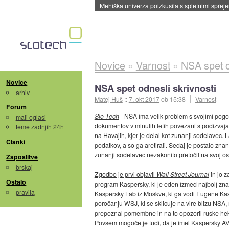
Evropska vesoljska agencija razvija svojo rak
Novice
»
Varnost
»
NSA spet o
Novice
NSA spet odnesli skrivnosti
arhiv
Matej Huš
::
7. okt 2017
ob 15:38
Varnost
Forum
Slo-Tech
- NSA ima velik problem s svojimi pogodben
mali oglasi
dokumentov v minulih letih povezani s podizvaj
teme zadnjih 24h
na Havajih, kjer je delal kot zunanji sodelavec. 
Članki
podatkov, a so ga aretirali. Sedaj je postalo zna
zunanji sodelavec nezakonito pretočil na svoj ose
Zaposlitve
brskaj
Zgodbo je prvi objavil
Wall Street Journal
in jo z
Ostalo
program Kaspersky, ki je eden izmed najbolj zna
pravila
Kaspersky Lab iz Moskve, ki ga vodi Eugene Kasp
poročanju WSJ, ki se sklicuje na vire blizu NSA
prepoznal pomembne in na to opozoril ruske heke
Povsem mogoče je tudi, da je imel Kaspersky AV p