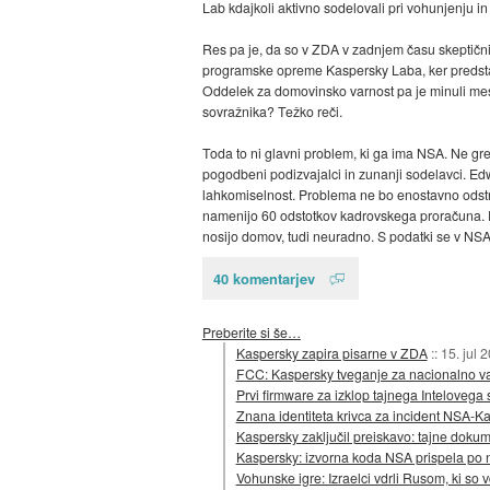
Lab kdajkoli aktivno sodelovali pri vohunjenju in
Res pa je, da so v ZDA v zadnjem času skeptični
programske opreme Kaspersky Laba, ker predstav
Oddelek za domovinsko varnost pa je minuli m
sovražnika? Težko reči.
Toda to ni glavni problem, ki ga ima NSA. Ne gre 
pogodbeni podizvajalci in zunanji sodelavci. Edw
lahkomiselnost. Problema ne bo enostavno odstra
namenijo 60 odstotkov kadrovskega proračuna. Da
nosijo domov, tudi neuradno. S podatki se v NS
40 komentarjev
Preberite si še…
Kaspersky zapira pisarne v ZDA
::
15. jul 
FCC: Kaspersky tveganje za nacionalno v
Prvi firmware za izklop tajnega Intelovega 
Znana identiteta krivca za incident NSA-K
Kaspersky zaključil preiskavo: tajne dokum
Kaspersky: izvorna koda NSA prispela po na
Vohunske igre: Izraelci vdrli Rusom, ki so 