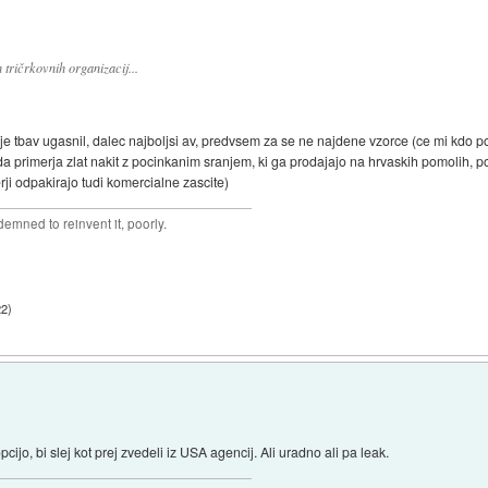
tričrkovnih organizacij...
r je tbav ugasnil, dalec najboljsi av, predvsem za se ne najdene vzorce (ce mi kdo 
 primerja zlat nakit z pocinkanim sranjem, ki ga prodajajo na hrvaskih pomolih, p
rji odpakirajo tudi komercialne zascite)
mned to reinvent it, poorly.
22
)
cijo, bi slej kot prej zvedeli iz USA agencij. Ali uradno ali pa leak.