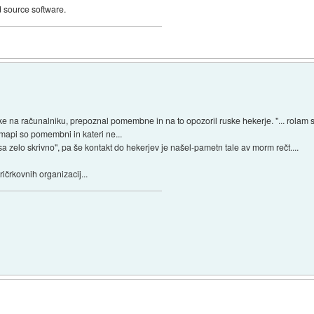
 source software.
e na računalniku, prepoznal pomembne in na to opozoril ruske hekerje. "... rolam se
 mapi so pomembni in kateri ne...
zelo skrivno", pa še kontakt do hekerjev je našel-pametn tale av morm rečt....
ičrkovnih organizacij...