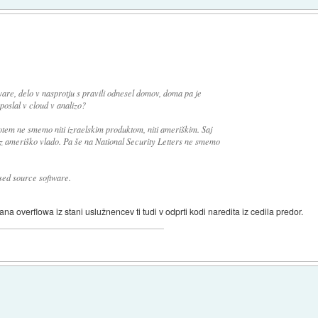
are, delo v nasprotju s pravili odnesel domov, doma pa je
poslal v cloud v analizo?
m ne smemo niti izraelskim produktom, niti ameriškim. Saj
 z ameriško vlado. Pa še na National Security Letters ne smemo
sed source software.
na overflowa iz stani uslužnencev ti tudi v odprti kodi naredita iz cedila predor.