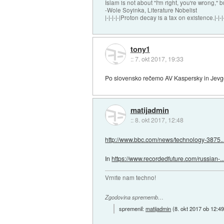
Islam is not about "I'm right, you're wrong," b
-Wole Soyinka, Literature Nobelist
|-|-|-|-|Proton decay is a tax on existence.|-|-|-
tony1
::
7. okt 2017, 19:33
Po slovensko rečemo AV Kaspersky in Jevge
matijadmin
::
8. okt 2017, 12:48
http://www.bbc.com/news/technology-3875..
In
https://www.recordedfuture.com/russian-..
Vrnite nam techno!
Zgodovina sprememb…
spremenil:
matijadmin
(
8. okt 2017 ob 12:4