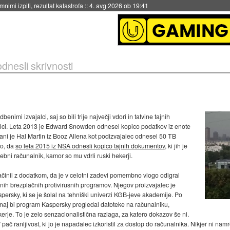
eto za večkratno uporabo
::
4. avg 2026 ob 19:41
dnesli skrivnosti
imi izvajalci, saj so bili trije največji vdori in tatvine tajnih
alci. Leta 2013 je Edward Snowden odnesel kopico podatkov iz enote
Lani je Hal Martin iz Booz Allena kot podizvajalec odnesel 50 TB
no, da
so leta 2015 iz NSA odnesli kopico tajnih dokumentov
, ki jih je
bni računalnik, kamor so mu vdrli ruski hekerji.
ačinil z dodatkom, da je v celotni zadevi pomembno vlogo odigral
nih brezplačnih protivirusnih programov. Njegov proizvajalec je
ersky, ki se je šolal na tehniški univerzi KGB-jeve akademije. Po
, naj bi program Kaspersky pregledal datoteke na računalniku,
rje. To je zelo senzacionalistična razlaga, za katero dokazov še ni.
ač ranljivost, ki jo je napadalec izkoristil za dostop do računalnika. Nikjer ni na