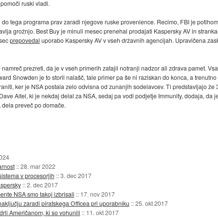
 pomoči ruski vladi.
 do tega programa prav zaradi njegove ruske provenience. Recimo, FBI je potihoma
lja grožnjo. Best Buy je minuli mesec prenehal prodajati Kaspersky AV in stranka
esec
prepovedal
uporabo Kaspersky AV v vseh državnih agencijah. Upravičena zaskr
namreč prezreti, da je v vseh primerih zatajil notranji nadzor ali zdrava pamet. Vsa
ard Snowden je to storil nalašč, tale primer pa še ni raziskan do konca, a trenutn
niti, ker je NSA postala zelo odvisna od zunanjih sodelavcev. Ti predstavljajo že 
ve Aitel, ki je nekdaj delal za NSA, sedaj pa vodi podjetje Immunity, dodaja, da j
A dela preveč po domače.
2024
arnost
::
28. mar 2022
sistema v procesorjih
::
3. dec 2017
aspersky
::
2. dec 2017
ente NSA smo takoj izbrisali
::
17. nov 2017
ključju zaradi piratskega Officea pri uporabniku
::
25. okt 2017
vdrli Američanom, ki so vohunili
::
11. okt 2017