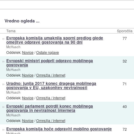
Vredno ogleda ...
Tema
Sporočila
»
Evropska komisija umaknila sporni predlog glede
77
omejitve odprave gostovanja na 90 dni
McHusch
Oddelek:
Novice
/
Ostale najave
»
Evropski ministri podprli odpravo mobilnega
32
gostovanja
McHusch
Oddelek:
Novice
/
Omrežja / internet
»
Uradno: junija 2017 konec dragega mobilnega
71
gostovanja v EU, uzakonitev nevtralnosti
McHusch
Oddelek:
Novice
/
Omrežja / internet
»
Evropski parlament potrdil konec mobilnega
40
gostovanja in nevtralnost interneta
McHusch
Oddelek:
Novice
/
Omrežja / internet
»
Evropska komisija hoče odpraviti mobilno gostovanje
72
McHusch