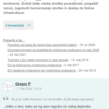
kontinenta. Znižati želijo visoke stroške povezljivosti, pospešiti
razvoj, zagotoviti harmonizacijo storitev in dostop do fizične
infrastrukture.
3 komentarji
Preberite si še…
Pametne ure bodo še naprej brez zamenljivih baterij
::
16. jul 2026
Evropska komisija za podaljšanje mobilnega gostovanja po letu 2022
::
24. feb 2021
Tudi klici v EU odslej regulirani in zato cenejši
::
13. maj 2019
EU se bliža koncu mobilnega gostovanja
::
2. feb 2017
EU nadaljuje zniževanje cen mobilnega gostovanja
::
29. mar 2012
Gregor P
::
7. feb 2024, 10:19
To je še vedno bistveno več od stroškov, ki jih imajo operaterji
...toliko o tem, kako se trg sam regulira (in zakaj dejansko