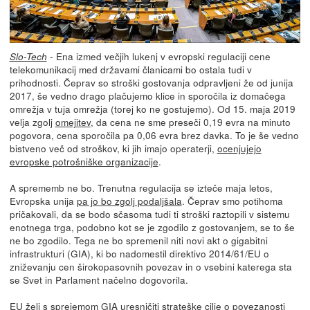
- Ena izmed večjih lukenj v evropski regulaciji cene
Slo-Tech
telekomunikacij med državami članicami bo ostala tudi v
prihodnosti. Čeprav so stroški gostovanja odpravljeni že od junija
2017, še vedno drago plačujemo klice in sporočila iz domačega
omrežja v tuja omrežja (torej ko ne gostujemo). Od 15. maja 2019
velja zgolj
omejitev
, da cena ne sme preseči 0,19 evra na minuto
pogovora, cena sporočila pa 0,06 evra brez davka. To je še vedno
bistveno več od stroškov, ki jih imajo operaterji,
ocenjujejo
evropske potrošniške organizacije
.
A sprememb ne bo. Trenutna regulacija se izteče maja letos,
Evropska unija
pa jo bo zgolj podaljšala
. Čeprav smo potihoma
pričakovali, da se bodo sčasoma tudi ti stroški raztopili v sistemu
enotnega trga, podobno kot se je zgodilo z gostovanjem, se to še
ne bo zgodilo. Tega ne bo spremenil niti novi akt o gigabitni
infrastrukturi (GIA), ki bo nadomestil direktivo 2014/61/EU o
zniževanju cen širokopasovnih povezav in o vsebini katerega sta
se Svet in Parlament načelno dogovorila.
EU želi s sprejemom
GIA
uresničiti strateške cilje o povezanosti