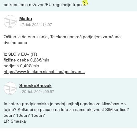
potrebujemo državno/EU regulacijo trga)
Matko
::
7. feb 2024, 14:07
Očitno je še ena luknja, Telekom namreč podjetjem zaračuna
dvojno ceno
Iz SLO v EU+ (IT)
fizične osebe 0,23€/min
podjetja 0,49€/min
https://www.telekom.si/mobilno/gostovan...
SmeskoSnezak
::
20. feb 2024, 09:57
In katera predplacniska je sedaj najbolj ugodna za klice/sms-e v
tujino? Kolko bi se placalo na leto za samo aktivnost SIM kartice?
5eur? 10eur? 15eur?
LP, Smeska