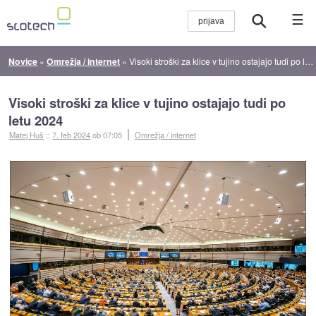
☰
Novice
»
Omrežja / internet
»
Visoki stroški za klice v tujino ostajajo tudi po letu 2024
Visoki stroški za klice v tujino ostajajo tudi po
letu 2024
Matej Huš
::
7. feb 2024
ob 07:05
Omrežja / internet