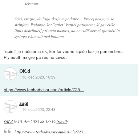
tekstom.
Ojej, grozno, da logo skrije te podatke ... Precej neumno, se
strinjam. Podobno kot "quiet" kernel parameter, ki ga veliko
linux distribucij privzeto nastavi, da ne vidiš kernel sporočil in
sysloga v konzoli ned bootom.
"quiet" je načeloma ok, ker še vedno izpiše kar je pomembno.
Plymouth mi gre pa res na živce.
OK.d
::
10. dec 2023, 16:39
https://www.techadvisor.com/article/725...
zugl
::
10. dec 2023, 22:43
OK.d
je
10. dec 2023 ob 16:39
izjavil
:
https://www.techadvisor.com/article/725...