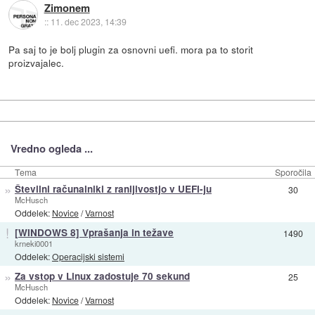
Zimonem
::
11. dec 2023, 14:39
Pa saj to je bolj plugin za osnovni uefi. mora pa to storit
proizvajalec.
Vredno ogleda ...
Tema
Sporočila
»
Številni računalniki z ranljivostjo v UEFI-ju
30
McHusch
Oddelek:
Novice
/
Varnost
!
[WINDOWS 8] Vprašanja in težave
1490
krneki0001
Oddelek:
Operacijski sistemi
»
Za vstop v Linux zadostuje 70 sekund
25
McHusch
Oddelek:
Novice
/
Varnost