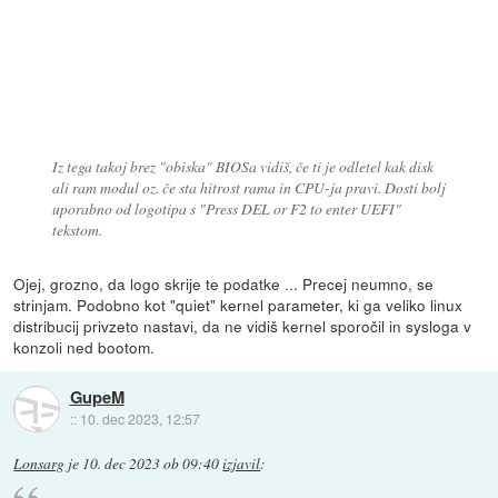
Iz tega takoj brez "obiska" BIOSa vidiš, če ti je odletel kak disk
ali ram modul oz. če sta hitrost rama in CPU-ja pravi. Dosti bolj
uporabno od logotipa s "Press DEL or F2 to enter UEFI"
tekstom.
Ojej, grozno, da logo skrije te podatke ... Precej neumno, se
strinjam. Podobno kot "quiet" kernel parameter, ki ga veliko linux
distribucij privzeto nastavi, da ne vidiš kernel sporočil in sysloga v
konzoli ned bootom.
GupeM
::
10. dec 2023, 12:57
Lonsarg
je
10. dec 2023 ob 09:40
izjavil
: