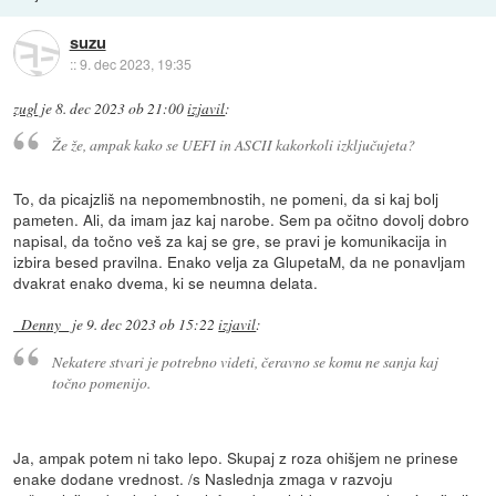
suzu
::
9. dec 2023, 19:35
zugl
je
8. dec 2023 ob 21:00
izjavil
:
Že že, ampak kako se UEFI in ASCII kakorkoli izključujeta?
To, da picajzliš na nepomembnostih, ne pomeni, da si kaj bolj
pameten. Ali, da imam jaz kaj narobe. Sem pa očitno dovolj dobro
napisal, da točno veš za kaj se gre, se pravi je komunikacija in
izbira besed pravilna. Enako velja za GlupetaM, da ne ponavljam
dvakrat enako dvema, ki se neumna delata.
_Denny_
je
9. dec 2023 ob 15:22
izjavil
:
Nekatere stvari je potrebno videti, čeravno se komu ne sanja kaj
točno pomenijo.
Ja, ampak potem ni tako lepo. Skupaj z roza ohišjem ne prinese
enake dodane vrednost. /s Naslednja zmaga v razvoju