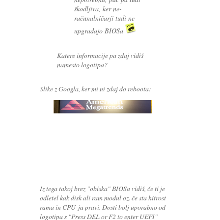
škodljiva, ker ne-
računalničarji tudi ne
upgradajo BIOSa
Katere informacije pa zdaj vidiš
namesto logotipa?
Slike z Googla, ker mi ni zdaj do reboota:
Iz tega takoj brez "obiska" BIOSa vidiš, če ti je
odletel kak disk ali ram modul oz. če sta hitrost
rama in CPU-ja pravi. Dosti bolj uporabno od
logotipa s "Press DEL or F2 to enter UEFI"