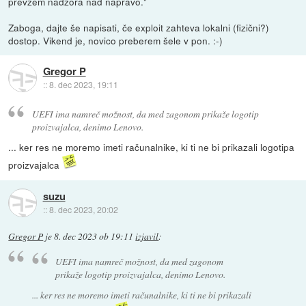
prevzem nadzora nad napravo."
Zaboga, dajte še napisati, če exploit zahteva lokalni (fizični?)
dostop. Vikend je, novico preberem šele v pon. :-)
Gregor P
::
8. dec 2023, 19:11
UEFI ima namreč možnost, da med zagonom prikaže logotip
proizvajalca, denimo Lenovo.
... ker res ne moremo imeti računalnike, ki ti ne bi prikazali logotipa
proizvajalca
suzu
::
8. dec 2023, 20:02
Gregor P
je
8. dec 2023 ob 19:11
izjavil
:
UEFI ima namreč možnost, da med zagonom
prikaže logotip proizvajalca, denimo Lenovo.
... ker res ne moremo imeti računalnike, ki ti ne bi prikazali