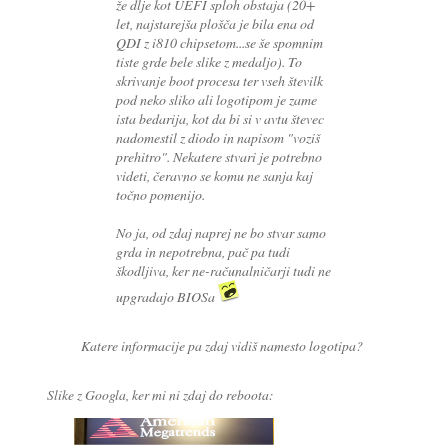
že dlje kot UEFI sploh obstaja (20+
let, najstarejša plošča je bila ena od
QDI z i810 chipsetom...se še spomnim
tiste grde bele slike z medaljo). To
skrivanje boot procesa ter vseh številk
pod neko sliko ali logotipom je zame
ista bedarija, kot da bi si v avtu števec
nadomestil z diodo in napisom "voziš
prehitro". Nekatere stvari je potrebno
videti, čeravno se komu ne sanja kaj
točno pomenijo.
No ja, od zdaj naprej ne bo stvar samo
grda in nepotrebna, pač pa tudi
škodljiva, ker ne-računalničarji tudi ne
upgradajo BIOSa
Katere informacije pa zdaj vidiš namesto logotipa?
Slike z Googla, ker mi ni zdaj do reboota: