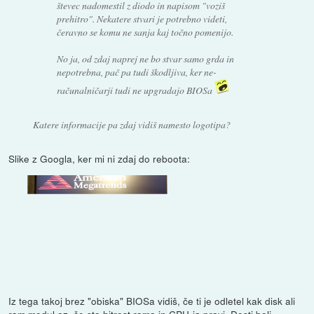
števec nadomestil z diodo in napisom "voziš
prehitro". Nekatere stvari je potrebno videti,
čeravno se komu ne sanja kaj točno pomenijo.
No ja, od zdaj naprej ne bo stvar samo grda in
nepotrebna, pač pa tudi škodljiva, ker ne-
računalničarji tudi ne upgradajo BIOSa
Katere informacije pa zdaj vidiš namesto logotipa?
Slike z Googla, ker mi ni zdaj do reboota:
Iz tega takoj brez "obiska" BIOSa vidiš, če ti je odletel kak disk ali
ram modul oz. če sta hitrost rama in CPU-ja pravi. Dosti bolj