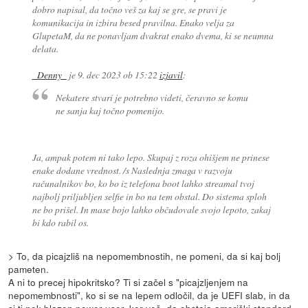
dobro napisal, da točno veš za kaj se gre, se pravi je
komunikacija in izbira besed pravilna. Enako velja za
GlupetaM, da ne ponavljam dvakrat enako dvema, ki se neumna
delata.
_Denny_
je
9. dec 2023 ob 15:22
izjavil
:
Nekatere stvari je potrebno videti, čeravno se komu
ne sanja kaj točno pomenijo.
Ja, ampak potem ni tako lepo. Skupaj z roza ohišjem ne prinese
enake dodane vrednost. /s Naslednja zmaga v razvoju
računalnikov bo, ko bo iz telefona boot lahko streamal tvoj
najbolj priljubljen selfie in bo na tem obstal. Do sistema sploh
ne bo prišel. In mase bojo lahko občudovale svojo lepoto, zakaj
bi kdo rabil os.
> To, da picajzliš na nepomembnostih, ne pomeni, da si kaj bolj
pameten.
A ni to precej hipokritsko? Ti si začel s "picajzljenjem na
nepomembnosti", ko si se na lepem odločil, da je UEFI slab, in da