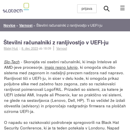
☰
Novice
»
Varnost
»
Številni računalniki z ranljivostjo v UEFI-ju
Številni računalniki z ranljivostjo v UEFI-ju
Matej Huš
::
8. dec 2023
ob 18:09
Varnost
- Skorajda vsi osebni računalniki, ki imajo Intelove ali
Slo-Tech
AMD-jeve procesorje,
imajo resno luknjo
, ki omogoča okužbo
sistema med zagonom in nadaljnji prevzem nadzora nad napravo.
Ranljivost tiči v UEFI-ju, in sicer v delu kode, ki omogoča prikaz
poljubne slike med začetno fazo zagona, zato so raziskovalci
ranljivost poimenovali LogoFAIL. Prizadeti so sistemi, za katere je
UEFI izdelal AMI, Insyde ali Phoenix, kar so praktično vsi sistemi,
ne glede na sestavljavca (Lenovo, Dell, HP). Ti so večidel že izdali
obvestila (advisory) in priporočajo nadgradnjo firmwara na ploščah
oziroma UEFI-ja.
O napadu so raziskovalci podrobneje spregovorili na Black Hat
Security Conference, ki je ta teden potekala v Londonu. Napad