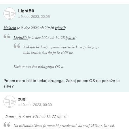
LightBit
::
9. dec 2023, 22:05
MrStein
je
9. dec 2023 ob 20:26
izjavil
:
LightBit
je
9. dec 2023 ob 19:28
izjavil
:
Kakšna bedarija zaradi ene slike ki se pokaže za
tako kratek čas da jo še vidiš ne.
Kaže se ves čas nalaganja OS-a.
Potem mora biti to nekaj drugega. Zakaj potem OS ne pokaže te
slike?
zugl
::
10. dec 2023, 00:30
_Denny_
je
9. dec 2023 ob 15:22
izjavil
:
Na računalniškem forumu bi pričakoval, da vsaj 95% oz. kar vsi.