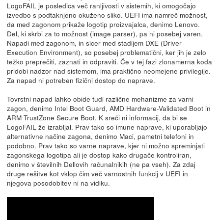
LogoFAIL je posledica več ranljivosti v sistemih, ki omogočajo
izvedbo s podtaknjeno okuženo sliko. UEFI ima namreč možnost,
da med zagonom prikaže logotip proizvajalca, denimo Lenovo.
Del, ki skrbi za to možnost (image parser), pa ni posebej varen.
Napadi med zagonom, in sicer med stadijem DXE (Driver
Execution Environment), so posebej problematični, ker jih je zelo
težko preprečiti, zaznati in odpraviti. Če v tej fazi zlonamerna koda
pridobi nadzor nad sistemom, ima praktično neomejene privilegije.
Za napad ni potreben fizični dostop do naprave.
Tovrstni napad lahko obide tudi različne mehanizme za varni
zagon, denimo Intel Boot Guard, AMD Hardware-Validated Boot in
ARM TrustZone Secure Boot. K sreči ni informacij, da bi se
LogoFAIL že izrabljal. Prav tako so imune naprave, ki uporabljajo
alternativne načine zagona, denimo Maci, pametni telefoni in
podobno. Prav tako so varne naprave, kjer ni možno spreminjati
zagonskega logotipa ali je dostop kako drugače kontroliran,
denimo v številnih Dellovih računalnikih (ne pa vseh). Za zdaj
druge rešitve kot vklop čim več varnostnih funkcij v UEFI in
njegova posodobitev ni na vidiku.