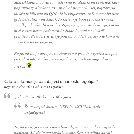
Sam izklapljam to zase in tudi vsem ostalim, ki mi prinesejo kaj v
popravilo že dlje kot UEFI sploh obstaja (20+ let, najstarejša
plošča je bila ena od QDI z i810 chipsetom...se še spomnim tiste
grde bele slike z medaljo). To skrivanje boot procesa ter vseh
številk pod neko sliko ali logotipom je zame ista bedarija, kot da
bi si v avtu števec nadomestil z diodo in napisom "voziš
prehitro". Nekatere stvari je potrebno videti, čeravno se komu ne
sanja kaj točno pomenijo.
No ja, od zdaj naprej ne bo stvar samo grda in nepotrebna, pač
pa tudi škodljiva, ker ne-računalničarji tudi ne upgradajo
BIOSa
Katere informacije pa zdaj vidiš namesto logotipa?
suzu
je
9. dec 2023 ob 19:35
izjavil
:
zugl
je
8. dec 2023 ob 21:00
izjavil
:
Že že, ampak kako se UEFI in ASCII kakorkoli
izključujeta?
To, da picajzliš na nepomembnostih, ne pomeni, da si kaj bolj
pameten. Ali, da imam jaz kaj narobe. Sem pa očitno dovolj