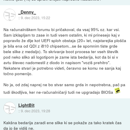
_Denny_
::
9. dec 2023, 15:22
Na računalniškem forumu bi pričakoval, da vsaj 95% oz. kar vsi.
Sam izklapljam to zase in tudi vsem ostalim, ki mi prinesejo kaj v
popravilo že dlje kot UEFI sploh obstaja (20+ let, najstarejša plošča
je bila ena od QDI z i810 chipsetom...se še spomnim tiste grde
bele slike z medaljo). To skrivanje boot procesa ter vseh številk
pod neko sliko ali logotipom je zame ista bedarija, kot da bi si v
avtu števec nadomestil z diodo in napisom "voziš prehitro".
Nekatere stvari je potrebno videti, čeravno se komu ne sanja kaj
točno pomenijo.
No ja, od zdaj naprej ne bo stvar samo grda in nepotrebna, pač pa
tudi škodljiva, ker ne-računalničarji tudi ne upgradajo BIOSa
LightBit
::
9. dec 2023, 19:28
Kakšna bedarija zaradi ene slike ki se pokaže za tako kratek čas
da jo še vidiš ne.