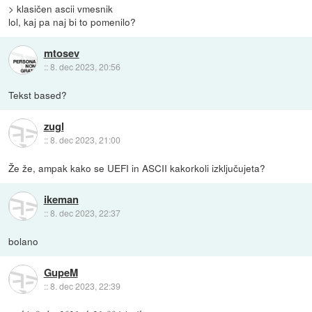
> klasičen ascii vmesnik
lol, kaj pa naj bi to pomenilo?
mtosev
::
8. dec 2023, 20:56
Tekst based?
zugl
::
8. dec 2023, 21:00
Že že, ampak kako se UEFI in ASCII kakorkoli izključujeta?
ikeman
::
8. dec 2023, 22:37
bolano
GupeM
::
8. dec 2023, 22:39