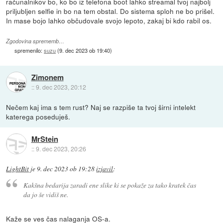
računalnikov bo, ko bo iz telefona boot lahko streamal tvoj najbolj
priljubljen selfie in bo na tem obstal. Do sistema sploh ne bo prišel.
In mase bojo lahko občudovale svojo lepoto, zakaj bi kdo rabil os.
Zgodovina sprememb…
spremenilo:
suzu
(
9. dec 2023 ob 19:40
)
Zimonem
::
9. dec 2023, 20:12
Nečem kaj ima s tem rust? Naj se razpiše ta tvoj širni intelekt
katerega poseduješ.
MrStein
::
9. dec 2023, 20:26
LightBit
je
9. dec 2023 ob 19:28
izjavil
:
Kakšna bedarija zaradi ene slike ki se pokaže za tako kratek čas
da jo še vidiš ne.
Kaže se ves čas nalaganja OS-a.