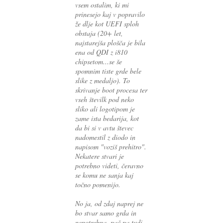
vsem ostalim, ki mi
prinesejo kaj v popravilo
že dlje kot UEFI sploh
obstaja (20+ let,
najstarejša plošča je bila
ena od QDI z i810
chipsetom...se še
spomnim tiste grde bele
slike z medaljo). To
skrivanje boot procesa ter
vseh številk pod neko
sliko ali logotipom je
zame ista bedarija, kot
da bi si v avtu števec
nadomestil z diodo in
napisom "voziš prehitro".
Nekatere stvari je
potrebno videti, čeravno
se komu ne sanja kaj
točno pomenijo.
No ja, od zdaj naprej ne
bo stvar samo grda in
nepotrebna, pač pa tudi