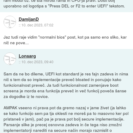
uporabno od logotipa s "Press DEL or F2 to enter UEFI" tekstom.
DamijanD
::
10. dec 2023, 07:02
Jaz tudi raje vidim "normalni bios" post, kot pa samo eno sliko, kar
nič ne pove...
Lonsarg
::
10. dec 2023, 09:40
Sam da ne bo dileme, UEFI kot standard je res fajn zadeva in nima
nič s tem da so implementacije preveč bloated in ponujajo kako
funkcionalnost preveč. Ja tudi funkcionalnost zamenjave boot
screena je morda ena funkcija preveč in več funkcij poveča šanse
za dogodke iz te novice.
AMPAK vseeno ni prava pot da gremo nazaj v jame živet (ja lahko
se kako funkcijo sem pa tja oklesti ne moreš pa to masovno ker pol
pristaneš v jami), pač pa je prava pot bolj secure implementacije.
Parsanje slike je precej osnovna zadeva in če tega niso zmožni
implementatorji narediti na secure način morajo razmislit o