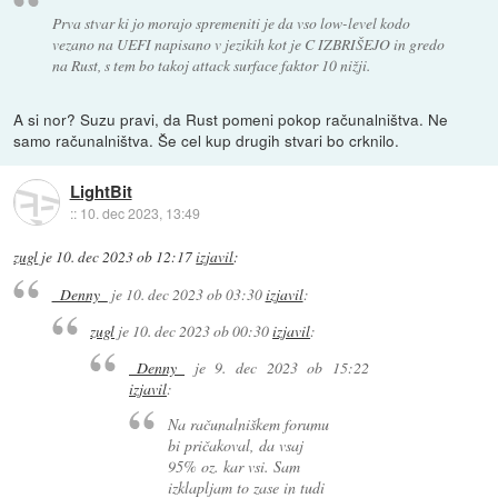
Prva stvar ki jo morajo spremeniti je da vso low-level kodo
vezano na UEFI napisano v jezikih kot je C IZBRIŠEJO in gredo
na Rust, s tem bo takoj attack surface faktor 10 nižji.
A si nor? Suzu pravi, da Rust pomeni pokop računalništva. Ne
samo računalništva. Še cel kup drugih stvari bo crknilo.
LightBit
::
10. dec 2023, 13:49
zugl
je
10. dec 2023 ob 12:17
izjavil
:
_Denny_
je
10. dec 2023 ob 03:30
izjavil
:
zugl
je
10. dec 2023 ob 00:30
izjavil
:
_Denny_
je
9. dec 2023 ob 15:22
izjavil
:
Na računalniškem forumu
bi pričakoval, da vsaj
95% oz. kar vsi. Sam
izklapljam to zase in tudi