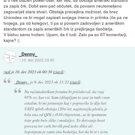
si ti nek blazen power-user, ker veš, da obstaja ameriški standard
za zapis črk. Dobil sem pač občutek, da povsem neutemeljeno
zagovarjaš stare stvari. Obstaja precejšna možnost, da brez
Unicodea ne bi mogel zapisati svojega imena in priimka (če pa ne
tvojega, pa od kolegov), ti pa si povsem zadovoljen z ameriškim
standardom za zapis ameriških črk iz prejšnjega tisočletja.
V bistvu samo trollam. Upam, da ti tudi. Zato pa so ST komentarji,
kajne? (:
_Denny_
::
10. dec 2023, 03:30
zugl
je
10. dec 2023 ob 00:30
izjavil
:
_Denny_
je
9. dec 2023 ob 15:22
izjavil
:
Na računalniškem forumu bi pričakoval, da vsaj
95% oz. kar vsi. Sam izklapljam to zase in tudi vsem
ostalim, ki mi prinesejo kaj v popravilo že dlje kot
UEFI sploh obstaja (20+ let, najstarejša plošča je
bila ena od QDI z i810 chipsetom...se še spomnim
tiste grde bele slike z medaljo). To skrivanje boot
procesa ter vseh številk pod neko sliko ali
logotipom je zame ista bedarija, kot da bi si v avtu