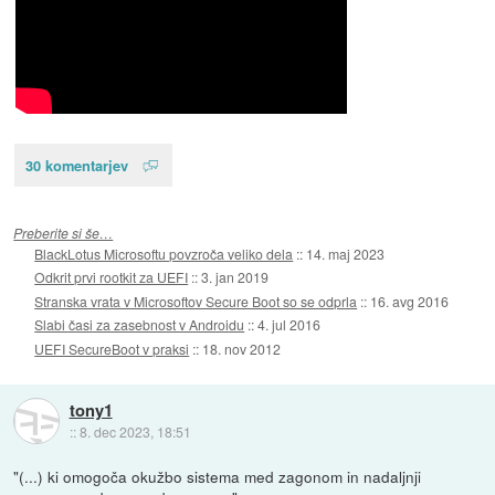
30 komentarjev
Preberite si še…
BlackLotus Microsoftu povzroča veliko dela
::
14. maj 2023
Odkrit prvi rootkit za UEFI
::
3. jan 2019
Stranska vrata v Microsoftov Secure Boot so se odprla
::
16. avg 2016
Slabi časi za zasebnost v Androidu
::
4. jul 2016
UEFI SecureBoot v praksi
::
18. nov 2012
tony1
::
8. dec 2023, 18:51
"(...) ki omogoča okužbo sistema med zagonom in nadaljnji