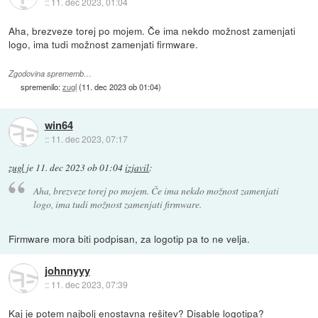
::
11. dec 2023, 01:04
Aha, brezveze torej po mojem. Če ima nekdo možnost zamenjati
logo, ima tudi možnost zamenjati firmware.
Zgodovina sprememb…
spremenilo:
zugl
(
11. dec 2023 ob 01:04
)
win64
::
11. dec 2023, 07:17
zugl
je
11. dec 2023 ob 01:04
izjavil
:
Aha, brezveze torej po mojem. Če ima nekdo možnost zamenjati
logo, ima tudi možnost zamenjati firmware.
Firmware mora biti podpisan, za logotip pa to ne velja.
johnnyyy
::
11. dec 2023, 07:39
Kaj je potem najbolj enostavna rešitev? Disable logotipa?