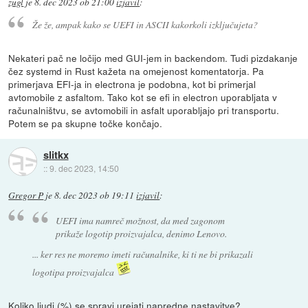
zugl
je
8. dec 2023 ob 21:00
izjavil
:
Že že, ampak kako se UEFI in ASCII kakorkoli izključujeta?
Nekateri pač ne ločijo med GUI-jem in backendom. Tudi pizdakanje
čez systemd in Rust kažeta na omejenost komentatorja. Pa
primerjava EFI-ja in electrona je podobna, kot bi primerjal
avtomobile z asfaltom. Tako kot se efi in electron uporabljata v
računalništvu, se avtomobili in asfalt uporabljajo pri transportu.
Potem se pa skupne točke končajo.
slitkx
::
9. dec 2023, 14:50
Gregor P
je
8. dec 2023 ob 19:11
izjavil
:
UEFI ima namreč možnost, da med zagonom
prikaže logotip proizvajalca, denimo Lenovo.
... ker res ne moremo imeti računalnike, ki ti ne bi prikazali
logotipa proizvajalca
Koliko ljudi (%) se spravi urejati napredne nastavitve?