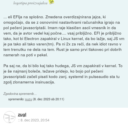
logotipa proizvajalca
... eli EFIja na splošno. Zmedena overdizajnirana jajca, ki
omogočajo, da se z osnovnimi nastavitvami računalnika igrajo na
pol pečeni javascriptaši. Imam raje klasičen ascii vmesnik in da
vem, da je avtor vedel kaj počne.... vsaj pribljižno. EFI je pribljižno
tako, kot bi Electron zapakiral v Linux kernel, da bo lažje, saj JS vm
je pa tako ali tako varen(tm). Pa ni 2x za reči, da nek idiot ravno v
tem trenutku ne dela na tem. Rust je samo prvi tlakovec pri dobrih
namerah na poti v pekel.
Pa saj ne, da bi bilo kaj tako hudega, JS vm zapakirati v kernel. To
je še najmanj boleče, težave pridejo, ko bojo pol pečeni
javascriptaši začeli pisati kodo zanj. systemd in pulseaudio sta tu
zgolj zlonamerna insinuacija.
Zgodovina sprememb…
spremenilo:
suzu
(
8. dec 2023 ob 20:11
)
zugl
::
8. dec 2023, 20:54