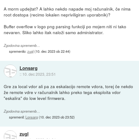
A morm updejtat? A lahko nekdo napade moj računalnik, če nima
root dostopa (recimo lokalen nepriviligiran uporabnik)?
Buffer overflow v logo png parsing funkciji po mojem niti ni tako
nevaren. Sliko lahko itak naloži samo administrator.
Zgodovina sprememb…
spremenilo:
zugl
(
10. dec 2023 ob 22:44
)
Lonsarg
::
10. dec 2023, 23:51
Gre za local vdor ali pa za eskalacijo remote vdora, torej če nekdo
že remote vdre v računalnik lahko preko tega eksploita vdor
"eskalira" do low level firmwera.
Zgodovina sprememb…
spremenil:
Lonsarg
(
10. dec 2023 ob 23:52
)
zugl