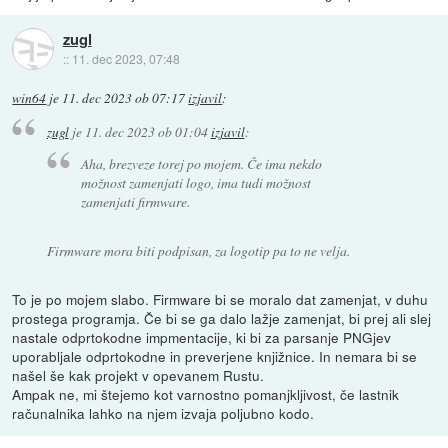
zugl
::
11. dec 2023, 07:48
win64
je
11. dec 2023 ob 07:17
izjavil
:
zugl
je
11. dec 2023 ob 01:04
izjavil
:
Aha, brezveze torej po mojem. Če ima nekdo
možnost zamenjati logo, ima tudi možnost
zamenjati firmware.
Firmware mora biti podpisan, za logotip pa to ne velja.
To je po mojem slabo. Firmware bi se moralo dat zamenjat, v duhu
prostega programja. Če bi se ga dalo lažje zamenjat, bi prej ali slej
nastale odprtokodne impmentacije, ki bi za parsanje PNGjev
uporabljale odprtokodne in preverjene knjižnice. In nemara bi se
našel še kak projekt v opevanem Rustu.
Ampak ne, mi štejemo kot varnostno pomanjkljivost, če lastnik
računalnika lahko na njem izvaja poljubno kodo.