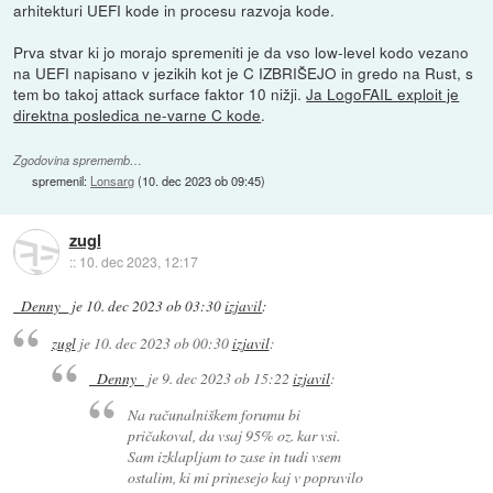
arhitekturi UEFI kode in procesu razvoja kode.
Prva stvar ki jo morajo spremeniti je da vso low-level kodo vezano
na UEFI napisano v jezikih kot je C IZBRIŠEJO in gredo na Rust, s
tem bo takoj attack surface faktor 10 nižji.
Ja LogoFAIL exploit je
direktna posledica ne-varne C kode
.
Zgodovina sprememb…
spremenil:
Lonsarg
(
10. dec 2023 ob 09:45
)
zugl
::
10. dec 2023, 12:17
_Denny_
je
10. dec 2023 ob 03:30
izjavil
:
zugl
je
10. dec 2023 ob 00:30
izjavil
:
_Denny_
je
9. dec 2023 ob 15:22
izjavil
:
Na računalniškem forumu bi
pričakoval, da vsaj 95% oz. kar vsi.
Sam izklapljam to zase in tudi vsem
ostalim, ki mi prinesejo kaj v popravilo