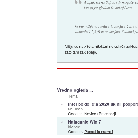
Ampak saj na Sufrace je mogoče izkl
kot ga jaz gledam že nekaj časa.
Je blo mišljeno surface in surface 2 ki st
tablicah (1,2,3,4) in na surface 3 tablici 
MSju se na x86 arhitekturi ne splača zaklep
zato tam zaklepajo.
Vredno ogleda ...
Tema
»
Intel bo do leta 2020 ukinil podpo
McHusch
Oddelek:
Novice
/
Procesorji
»
Nalaganje Win 7
bbenci2
Oddelek:
Pomoč in nasveti