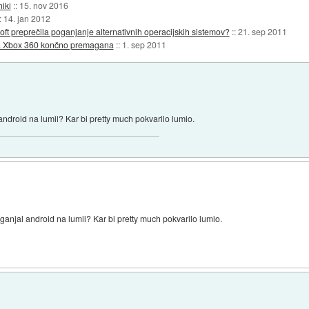
iki
::
15. nov 2016
::
14. jan 2012
ft preprečila poganjanje alternativnih operacijskih sistemov?
::
21. sep 2011
 na Xbox 360 končno premagana
::
1. sep 2011
android na lumii? Kar bi pretty much pokvarilo lumio.
ganjal android na lumii? Kar bi pretty much pokvarilo lumio.