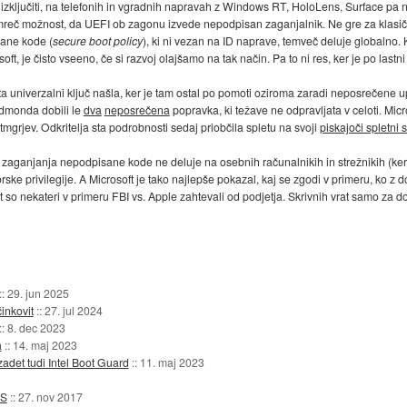
ključiti, na telefonih in vgradnih napravah z Windows RT, HoloLens, Surface pa ne
o namreč možnost, da UEFI ob zagonu izvede nepodpisan zaganjalnik. Ne gre za klasič
ane kode (
secure boot policy
), ki ni vezan na ID naprave, temveč deluje globalno. 
osoft, je čisto vseeno, če si razvoj olajšamo na tak način. Pa to ni res, ker je po last
a univerzalni ključ našla, ker je tam ostal po pomoti oziroma zaradi neposrečene u
edmonda dobili le
dva
neposrečena
popravka, ki težave ne odpravljata v celoti. Micro
mgrjev. Odkritelja sta podrobnosti sedaj priobčila spletu na svoji
piskajoči spletni s
a zaganjanja nepodpisane kode ne deluje na osebnih računalnikih in strežnikih (ker
orske privilegije. A Microsoft je tako najlepše pokazal, kaj se zgodi v primeru, ko
 so nekateri v primeru FBI vs. Apple zahtevali od podjetja. Skrivnih vrat samo za do
::
29. jun 2025
inkovit
::
27. jul 2024
::
8. dec 2023
a
::
14. maj 2023
zadet tudi Intel Boot Guard
::
11. maj 2023
OS
::
27. nov 2017