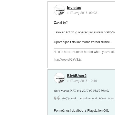
Invictus
::
17. avg 2016, 09:02
Zakaj že?
Tako en kot drug operacijski sistem prakti
Uporabljaš tisto kar moraš zaradi službe...
"Life is hard; it's even harder when you're st
http://goo.gl/2YuS2x
BivšiUser2
::
17. avg 2016, 10:46
stara mama
je
17. avg 2016 ob 08:36
izjavil
:
Bolj je mokra misel na to, da bi nekdo sp
Po možnosti dualboot s Playstation OS.