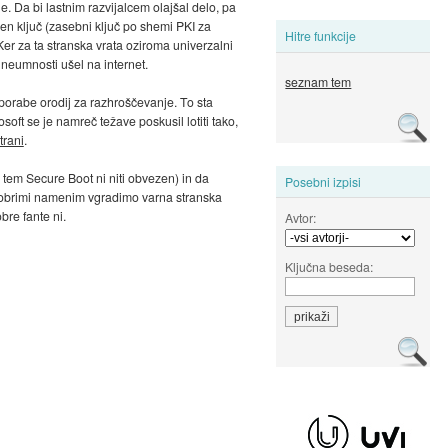
. Da bi lastnim razvijalcem olajšal delo, pa
en ključ (zasebni ključ po shemi PKI za
Hitre funkcije
Ker za ta stranska vrata oziroma univerzalni
ni neumnosti ušel na internet.
seznam tem
porabe orodij za razhroščevanje. To sta
soft se je namreč težave poskusil lotiti tako,
trani
.
 tem Secure Boot ni niti obvezen) in da
Posebni izpisi
 z dobrimi namenim vgradimo varna stranska
bre fante ni.
Avtor:
Ključna beseda: