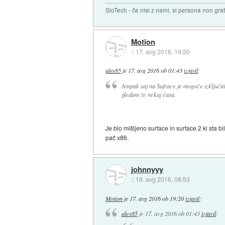
SloTech - če nisi z nami, si persona non grat
Motion
::
17. avg 2016, 19:20
ales85
je
17. avg 2016 ob 01:43
izjavil
:
Ampak saj na Sufrace je mogoče izključiti
gledam že nekaj časa.
Je blo mišljeno surface in surface 2 ki sta b
pač x86.
johnnyyy
::
18. avg 2016, 08:53
Motion
je
17. avg 2016 ob 19:20
izjavil
:
ales85
je
17. avg 2016 ob 01:43
izjavil
: