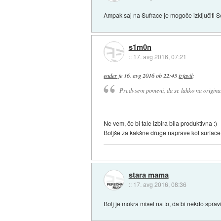
Ampak saj na Sufrace je mogoče izključiti S
s1m0n
::
17. avg 2016, 07:21
ender
je
16. avg 2016 ob 22:45
izjavil
:
Predvsem pomeni, da se lahko na original
Ne vem, če bi tale izbira bila produktivna :)
Boljše za kakšne druge naprave kot surface
stara mama
::
17. avg 2016, 08:36
Bolj je mokra misel na to, da bi nekdo spra