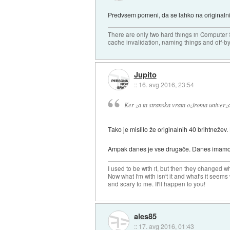
Predvsem pomeni, da se lahko na originalni
There are only two hard things in Computer
cache invalidation, naming things and off-by
Jupito
::
16. avg 2016, 23:54
Ker za ta stranska vrata oziroma univerzal
Tako je mislilo že originalnih 40 brihtnežev
Ampak danes je vse drugače. Danes imamo h
I used to be with it, but then they changed wh
Now what I'm with isn't it and what's it seems
and scary to me. It'll happen to you!
ales85
::
17. avg 2016, 01:43