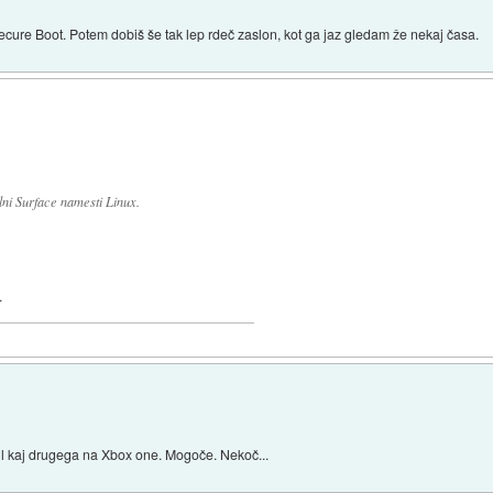
ecure Boot. Potem dobiš še tak lep rdeč zaslon, kot ga jaz gledam že nekaj časa.
ni Surface namesti Linux.
.
vil kaj drugega na Xbox one. Mogoče. Nekoč...