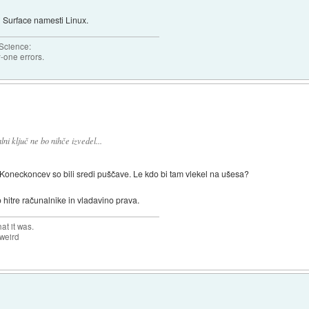
 Surface namesti Linux.
 Science:
-one errors.
ni ključ ne bo nihče izvedel...
. Koneckoncev so bili sredi puščave. Le kdo bi tam vlekel na ušesa?
itre računalnike in vladavino prava.
at it was.
 weird