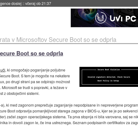
igence doslej
::
včeraj ob 21:37
rata v Microsoftov Secure Boot so se odprla
Secure Boot so se odprla
juči
, ki omogočajo poganjanje poljubne
Secure Boot. S tem je mogoče na nekatere
ux, po drugi strani pa se odpirajo možnost
icrosoft se trudi s popravki, a težave v
ost z obstoječimi sistemi.
S-a), ki med zagonom preprečuje zaganjanje nepodpisane in nepreverjene program
ure Boot odpravlja pomanjkljivost starega zagona v BIOS-u, kjer se je po sekvenci 
der) začel zagon operacijskega sistema. Ta prva stopnja ni bila varovana, saj se nikj
ika in dovoli zagon le, če ima ustreznega. Seznam podpisanih certifikatov za zagotav