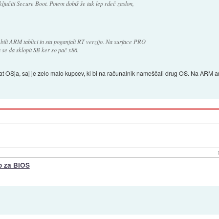
jučiti Secure Boot. Potem dobiš še tak lep rdeč zaslon,
a bili ARM tablici in sta poganjali RT verzijo. Na surface PRO
pa se da sklopit SB ker so pač x86.
at OSja, saj je zelo malo kupcev, ki bi na računalnik nameščali drug OS. Na ARM arh
ro za BIOS