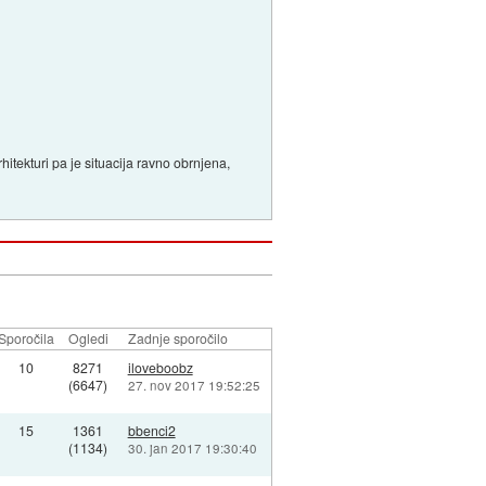
itekturi pa je situacija ravno obrnjena,
Sporočila
Ogledi
Zadnje sporočilo
10
8271
iloveboobz
(6647)
27. nov 2017 19:52:25
15
1361
bbenci2
(1134)
30. jan 2017 19:30:40