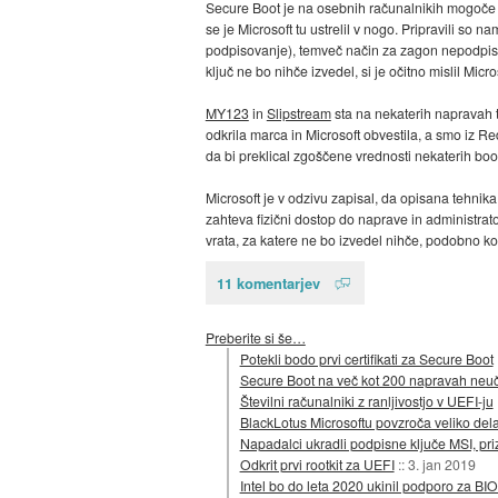
Secure Boot je na osebnih računalnikih mogoče iz
se je Microsoft tu ustrelil v nogo. Pripravili s
podpisovanje), temveč način za zagon nepodpis
ključ ne bo nihče izvedel, si je očitno mislil Micr
MY123
in
Slipstream
sta na nekaterih napravah t
odkrila marca in Microsoft obvestila, a smo iz R
da bi preklical zgoščene vrednosti nekaterih boot
Microsoft je v odzivu zapisal, da opisana tehnik
zahteva fizični dostop do naprave in administrat
vrata, za katere ne bo izvedel nihče, podobno kot
11 komentarjev
Preberite si še…
Potekli bodo prvi certifikati za Secure Boot
Secure Boot na več kot 200 napravah neuč
Številni računalniki z ranljivostjo v UEFI-ju
BlackLotus Microsoftu povzroča veliko del
Napadalci ukradli podpisne ključe MSI, pri
Odkrit prvi rootkit za UEFI
::
3. jan 2019
Intel bo do leta 2020 ukinil podporo za BI