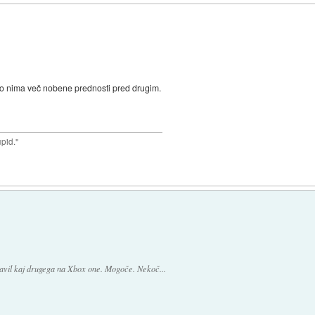
čno nima več nobene prednosti pred drugim.
upid."
ravil kaj drugega na Xbox one. Mogoče. Nekoč...