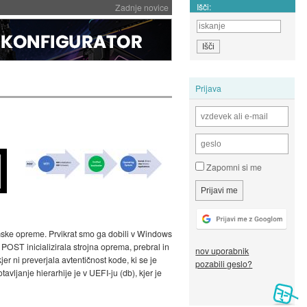
Išči:
Zadnje novice
Prijava
Zapomni si me
ske opreme. Prvikrat smo ga dobili v Windows
POST inicializirala strojna oprema, prebral in
nov uporabnik
er ni preverjala avtentičnost kode, ki se je
pozabili geslo?
ljanje hierarhije je v UEFI-ju (db), kjer je