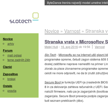
ByteDance trenira največji model umetne intel
Novice
»
Varnost
»
Stranska v
Novice
Stranska vrata v Microsoftov 
arhiv
Matej Huš
::
16. avg 2016
ob 19:56
Varnost
Forum
Slo-Tech
-
Microsoftu so na internet ušli glavni kl
mali oglasi
programske opreme, četudi zagon sistema ščiti 
teme zadnjih 24h
doslej zaščitene naprave namestiti na primer Lin
Članki
zlorab za pisce zlonamerne programske opreme. M
celoti ne more odpraviti, ne da bi zrušil združljiv
Zaposlitve
brskaj
Secure Boot
je funkcija UEFI-ja (naslednik BIO
Ostalo
8 in za delovanje zahteva računalnik z UEFI. Sec
pravila
naložil firmware, nato pa je zaganjalnik (bootloa
zaganjala. Secure Boot preverja podpis zaganjaln
tudi seznam preklicanih (dbx).