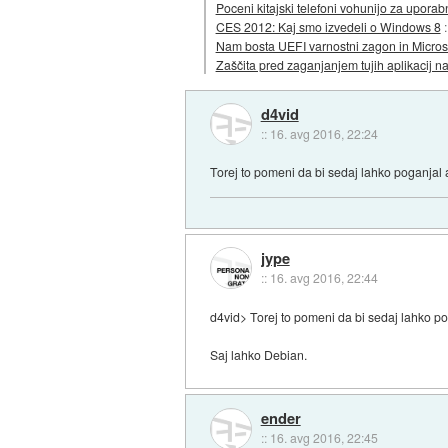
Poceni kitajski telefoni vohunijo za uporabn
CES 2012: Kaj smo izvedeli o Windows 8
Nam bosta UEFI varnostni zagon in Microso
Zaščita pred zaganjanjem tujih aplikacij
d4vid
::
16. avg 2016, 22:24
Torej to pomeni da bi sedaj lahko poganjal 
jype
::
16. avg 2016, 22:44
d4vid> Torej to pomeni da bi sedaj lahko po
Saj lahko Debian.
ender
::
16. avg 2016, 22:45