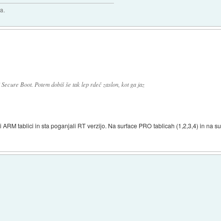
a.
 Secure Boot. Potem dobiš še tak lep rdeč zaslon, kot ga jaz
ili ARM tablici in sta poganjali RT verzijo. Na surface PRO tablicah (1,2,3,4) in na su