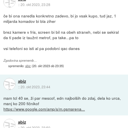
::
20. okt 2023, 23:28
če bi ona naredla konkretno zadevo, bi jo vsak kupo, tud jaz, 1
miljarda komadov bi bla ziher
brez kamere v fris, screen bi bil na obeh straneh, nebi se sekiral
da ti pade iz taužnt metrof, pa take...pa to
vsi telefoni so isti al pa podobni qac danes
Zgodovina sprememb…
spremenilo:
abiz
(
20. okt 2023 ob 23:35
)
abiz
::
20. okt 2023, 23:44
mam tcl 40 se, ži par mescof, edn najbolših do zdaj, dela ko urca,
manj ko 200 fičnikof
https://www.google.com/amp/s/m.gsmarena...
abiz
::
20. okt 2023, 23:50