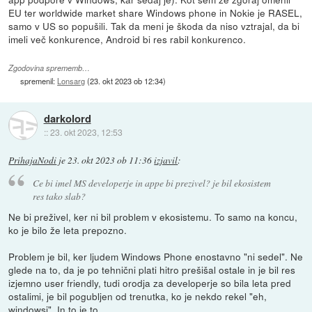
EU ter worldwide market share Windows phone in Nokie je RASEL,
samo v US so popušili. Tak da meni je škoda da niso vztrajal, da bi
imeli več konkurence, Android bi res rabil konkurenco.
Zgodovina sprememb…
spremenil:
Lonsarg
(
23. okt 2023 ob 12:34
)
darkolord
::
23. okt 2023, 12:53
PrihajaNodi
je
23. okt 2023 ob 11:36
izjavil
:
Ce bi imel MS developerje in appe bi prezivel? je bil ekosistem
res tako slab?
Ne bi preživel, ker ni bil problem v ekosistemu. To samo na koncu,
ko je bilo že leta prepozno.
Problem je bil, ker ljudem Windows Phone enostavno "ni sedel". Ne
glede na to, da je po tehnični plati hitro prešišal ostale in je bil res
izjemno user friendly, tudi orodja za developerje so bila leta pred
ostalimi, je bil pogubljen od trenutka, ko je nekdo rekel "eh,
windowsi". In to je to.