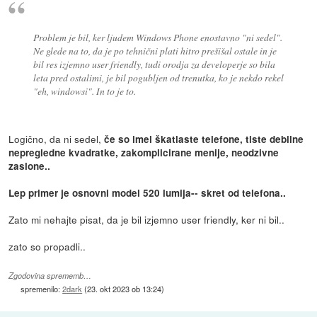
Problem je bil, ker ljudem Windows Phone enostavno "ni sedel".
Ne glede na to, da je po tehnični plati hitro prešišal ostale in je
bil res izjemno user friendly, tudi orodja za developerje so bila
leta pred ostalimi, je bil pogubljen od trenutka, ko je nekdo rekel
"eh, windowsi". In to je to.
Logično, da ni sedel,
če so imel škatlaste telefone, tiste debilne
nepregledne kvadratke, zakomplicirane menije, neodzivne
zaslone..
Lep primer je osnovni model 520 lumija-- skret od telefona..
Zato mi nehajte pisat, da je bil izjemno user friendly, ker ni bil..
zato so propadli..
Zgodovina sprememb…
spremenilo:
2dark
(
23. okt 2023 ob 13:24
)