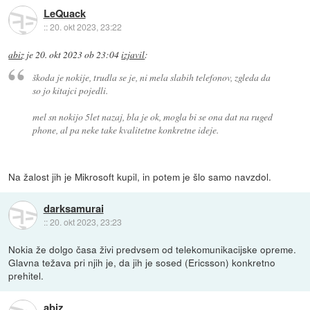
LeQuack
::
20. okt 2023, 23:22
abiz
je
20. okt 2023 ob 23:04
izjavil
:
škoda je nokije, trudla se je, ni mela slabih telefonov, zgleda da
so jo kitajci pojedli.
mel sn nokijo 5let nazaj, bla je ok, mogla bi se ona dat na ruged
phone, al pa neke take kvalitetne konkretne ideje.
Na žalost jih je Mikrosoft kupil, in potem je šlo samo navzdol.
darksamurai
::
20. okt 2023, 23:23
Nokia že dolgo časa živi predvsem od telekomunikacijske opreme.
Glavna težava pri njih je, da jih je sosed (Ericsson) konkretno
prehitel.
abiz