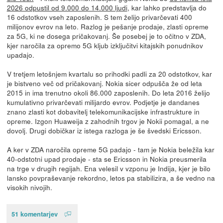
2026 odpustil od 9.000 do 14.000 ljudi
, kar lahko predstavlja do
16 odstotkov vseh zaposlenih. S tem želijo privarčevati 400
milijonov evrov na leto. Razlog je pešanje prodaje, zlasti opreme
za 5G, ki ne dosega pričakovanj. Še posebej je to očitno v ZDA,
kjer naročila za opremo 5G kljub izključitvi kitajskih ponudnikov
upadajo.
V tretjem letošnjem kvartalu so prihodki padli za 20 odstotkov, kar
je bistveno več od pričakovanj. Nokia sicer odpušča že od leta
2015 in ima trenutno okoli 86.000 zaposlenih. Do leta 2016 želijo
kumulativno privarčevati milijardo evrov. Podjetje je dandanes
znano zlasti kot dobavitelj telekomunikacijske infrastrukture in
opreme. Izgon Huaweija z zahodnih trgov je Nokii pomagal, a ne
dovolj. Drugi dobičkar iz istega razloga je še švedski Ericsson.
A ker v ZDA naročila opreme 5G padajo - tam je Nokia beležila kar
40-odstotni upad prodaje - sta se Ericsson in Nokia preusmerila
na trge v drugih regijah. Ena velesil v vzponu je Indija, kjer je bilo
lansko povpraševanje rekordno, letos pa stabilizira, a še vedno na
visokih nivojih.
51 komentarjev