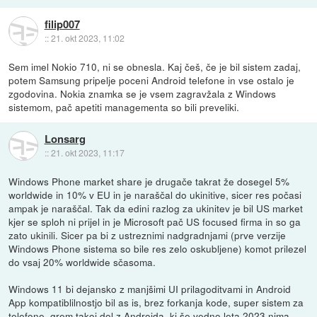
filip007
::
21. okt 2023, 11:02
Sem imel Nokio 710, ni se obnesla. Kaj češ, če je bil sistem zadaj,
potem Samsung pripelje poceni Android telefone in vse ostalo je
zgodovina. Nokia znamka se je vsem zagravžala z Windows
sistemom, pač apetiti managementa so bili preveliki.
Lonsarg
::
21. okt 2023, 11:17
Windows Phone market share je drugače takrat že dosegel 5%
worldwide in 10% v EU in je naraščal do ukinitive, sicer res počasi
ampak je naraščal. Tak da edini razlog za ukinitev je bil US market
kjer se sploh ni prijel in je Microsoft pač US focused firma in so ga
zato ukinili. Sicer pa bi z ustreznimi nadgradnjami (prve verzije
Windows Phone sistema so bile res zelo oskubljene) komot prilezel
do vsaj 20% worldwide sčasoma.
Windows 11 bi dejansko z manjšimi UI prilagoditvami in Android
App kompatiblilnostjo bil as is, brez forkanja kode, super sistem za
telefone, grem takoj dol z Androida, ki še vedno leta 2023 nima