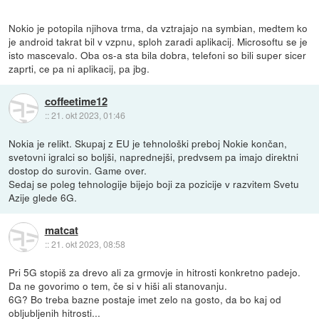
Nokio je potopila njihova trma, da vztrajajo na symbian, medtem ko
je android takrat bil v vzpnu, sploh zaradi aplikacij. Microsoftu se je
isto mascevalo. Oba os-a sta bila dobra, telefoni so bili super sicer
zaprti, ce pa ni aplikacij, pa jbg.
coffeetime12
::
21. okt 2023, 01:46
Nokia je relikt. Skupaj z EU je tehnološki preboj Nokie končan,
svetovni igralci so boljši, naprednejši, predvsem pa imajo direktni
dostop do surovin. Game over.
Sedaj se poleg tehnologije bijejo boji za pozicije v razvitem Svetu
Azije glede 6G.
matcat
::
21. okt 2023, 08:58
Pri 5G stopiš za drevo ali za grmovje in hitrosti konkretno padejo.
Da ne govorimo o tem, če si v hiši ali stanovanju.
6G? Bo treba bazne postaje imet zelo na gosto, da bo kaj od
obljubljenih hitrosti...