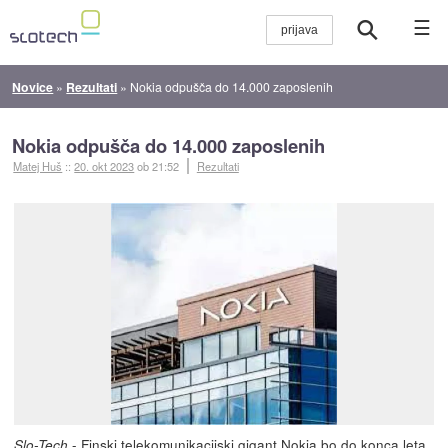
☰
Novice
»
Rezultati
»
Nokia odpušča do 14.000 zaposlenih
Nokia odpušča do 14.000 zaposlenih
Matej Huš
::
20. okt 2023
ob 21:52
Rezultati
- Finski telekomunikacijski gigant Nokia bo
do konca leta
Slo-Tech