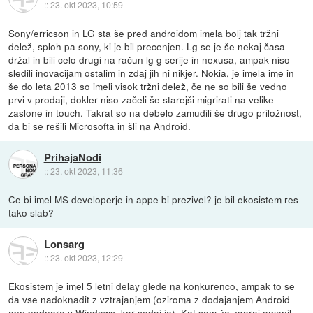
::
23. okt 2023, 10:59
Sony/erricson in LG sta še pred androidom imela bolj tak tržni
delež, sploh pa sony, ki je bil precenjen. Lg se je še nekaj časa
držal in bili celo drugi na račun lg g serije in nexusa, ampak niso
sledili inovacijam ostalim in zdaj jih ni nikjer. Nokia, je imela ime in
še do leta 2013 so imeli visok tržni delež, če ne so bili še vedno
prvi v prodaji, dokler niso začeli še starejši migrirati na velike
zaslone in touch. Takrat so na debelo zamudili še drugo priložnost,
da bi se rešili Microsofta in šli na Android.
PrihajaNodi
::
23. okt 2023, 11:36
Ce bi imel MS developerje in appe bi prezivel? je bil ekosistem res
tako slab?
Lonsarg
::
23. okt 2023, 12:29
Ekosistem je imel 5 letni delay glede na konkurenco, ampak to se
da vse nadoknadit z vztrajanjem (oziroma z dodajanjem Android
app podpore v Windows, kar sedaj je). Kot sem že zgoraj omenil