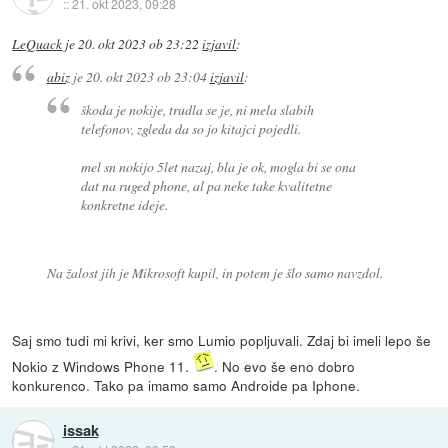
::
21. okt 2023, 09:28
LeQuack
je
20. okt 2023 ob 23:22
izjavil
:
abiz
je
20. okt 2023 ob 23:04
izjavil
:
škoda je nokije, trudla se je, ni mela slabih
telefonov, zgleda da so jo kitajci pojedli.
mel sn nokijo 5let nazaj, bla je ok, mogla bi se ona
dat na ruged phone, al pa neke take kvalitetne
konkretne ideje.
Na žalost jih je Mikrosoft kupil, in potem je šlo samo navzdol.
Saj smo tudi mi krivi, ker smo Lumio popljuvali. Zdaj bi imeli lepo še
Nokio z Windows Phone 11.
. No evo še eno dobro
konkurenco. Tako pa imamo samo Androide pa Iphone.
issak