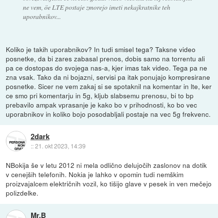
ne vem, öe LTE postaje zmorejo imeti nekajkratnike teh
uporabnikov...
Koliko je takih uporabnikov? In tudi smisel tega? Taksne video
posnetke, da bi zares zabasal prenos, dobis samo na torrentu ali
pa ce dostopas do svojega nas-a, kjer imas tak video. Tega pa ne
zna vsak. Tako da ni bojazni, servisi pa itak ponujajo kompresirane
posnetke. Sicer ne vem zakaj si se spotaknil na komentar in lte, ker
ce smo pri komentarju in 5g, kljub slabsemu prenosu, bi to bp
prebavilo ampak vprasanje je kako bo v prihodnosti, ko bo vec
uporabnikov in koliko bojo posodabljali postaje na vec 5g frekvenc.
2dark
::
21. okt 2023, 14:39
NBokija še v letu 2012 ni mela odlično delujočih zaslonov na dotik
v cenejših telefonih. Nokia je lahko v opomin tudi nemškim
proizvajalcem električnih vozil, ko tišijo glave v pesek in ven mečejo
polizdelke.
Mr.B