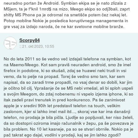
neuradno portan že Android. Symbian ekipa se je nato zlizala z
MSjem, ta je f*knil 1mrd$ na mizo, Meego ekipo so odj3bali, zaprt
shitty MS Phone pa je odromal na smetišče potem čez nekaj let.
Potop mobilne Nokie je posledica koruptivnega managementa in
gre vsaj za izdajo naroda, če ne kar svetovne mobilne branže.
Scorpy84
::
21. okt 2023, 10:55
No do leta 2011 so še vedno več izdajali telefone na symbian, kot
na Maemo/Meego. Kot sam praviš neuraden android, smo že imel
firefox in podobne, ki so skušali, zdaj se huawei neki trudi in vsi
vemo, da to pelje na propad. Torej še vedno smo tam, kar sem
napisal, da so zaradi trme propadli, no vsaj denar so dobili, kar jim
je očitno bil cilj. Vprašanje če se MS nebi vmešal, ali bi sploh uspeli
s svojim Meegom, do zdaj nobenemu ni vspelo izjema iphone, ki so
itak zadeli pravi trenutek in pred konkurenco. Pa še zanimivost
apple je v sredini 90ih let predstavil telefon na touch, velikim
zaslonom, kjer si lahko imel mail itd..., skoraj vse kar ima današnji
telefon, no prodaja je bila pičla. Ljudlje so popljuvali, ker niso želeli,
da so dostopni oziroma imajo računalnik v žepu, pa še povezava je
bila problem. No 10 let kasneje, pa so se stvari obrnile. Nokio pa je
pač takrat ego dajal, vodilni v prodaji, kaj se jim lahko zgodi?