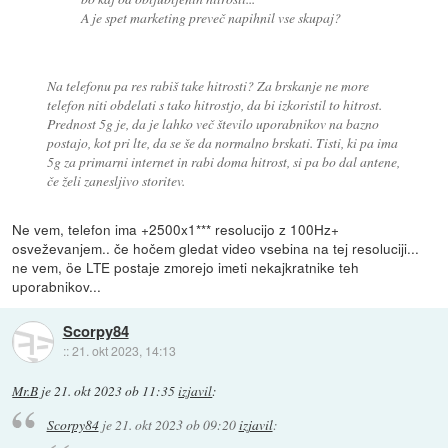
A je spet marketing preveč napihnil vse skupaj?
Na telefonu pa res rabiš take hitrosti? Za brskanje ne more
telefon niti obdelati s tako hitrostjo, da bi izkoristil to hitrost.
Prednost 5g je, da je lahko več število uporabnikov na bazno
postajo, kot pri lte, da se še da normalno brskati. Tisti, ki pa ima
5g za primarni internet in rabi doma hitrost, si pa bo dal antene,
če želi zanesljivo storitev.
Ne vem, telefon ima +2500x1*** resolucijo z 100Hz+
osveževanjem.. če hočem gledat video vsebina na tej resoluciji...
ne vem, öe LTE postaje zmorejo imeti nekajkratnike teh
uporabnikov...
Scorpy84
::
21. okt 2023, 14:13
Mr.B
je
21. okt 2023 ob 11:35
izjavil
:
Scorpy84
je
21. okt 2023 ob 09:20
izjavil
: