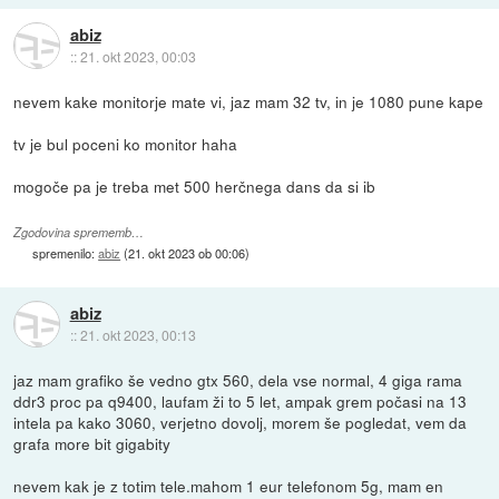
abiz
::
21. okt 2023, 00:03
nevem kake monitorje mate vi, jaz mam 32 tv, in je 1080 pune kape
tv je bul poceni ko monitor haha
mogoče pa je treba met 500 herčnega dans da si ib
Zgodovina sprememb…
spremenilo:
abiz
(
21. okt 2023 ob 00:06
)
abiz
::
21. okt 2023, 00:13
jaz mam grafiko še vedno gtx 560, dela vse normal, 4 giga rama
ddr3 proc pa q9400, laufam ži to 5 let, ampak grem počasi na 13
intela pa kako 3060, verjetno dovolj, morem še pogledat, vem da
grafa more bit gigabity
nevem kak je z totim tele.mahom 1 eur telefonom 5g, mam en