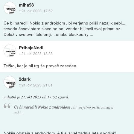
miha98
::
21. okt 2023, 17:52
Če bi naredili Nokio z androidom , bi verjetno prišli nazaj k sebi....
seveda časov stare slave ne bo, vendar bi imeli svoj primat oz.
Delež v svetovni telefoniji... enako blackberry ...
PrihajaNodi
::
21. okt 2023, 18:23
Težko, ker je bil trg že preveč zaseden.
2dark
::
21. okt 2023, 21:01
miha98
je
21. okt 2023 ob 17:52
izjavil
:
Če bi naredili Nokio z androidom ,
bi verjetno prišli nazaj k
sebi....
Nokija obstaja z androidom. A ti si živel zadnja leta v votlini?