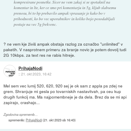
kompresirane posnetke. Sicer ne vem zakaj si se spotaknil na
komentar in lte, ker ce smo pri komentarju in 5g, kljub slabsemu
prenosu, bi to bp prebavilo ampak vprasanje je kako bo v
prihodnosti, ko bo vec uporabnikov in koliko bojo posodabljali
postaje na vec 5g frekvenc.
? ne vem kje živiš ampak obstaja razlog za označbo "unlimited" v
paketih. V nasprotnem primeru za branje novic je potem dovolj tudi
2G 10kbps. za text res ne rabis hitreje.
PrihajaNodi
::
21. okt 2023, 16:42
Mel sem vec lumij 520, 620, 920 sej je ok sam z appla ps zdej ne
grem. Shranjuje mi gesla po tovarniskih nastavitvah, pa ceu kup
drugih funkcij ma. Ma najpomembneje je da dela. Brez da se mi api
zapirajo, crashajo...
Zgodovina sprememb…
spremenilo:
PrihajaNodi
(
21. okt 2023 ob 16:43
)