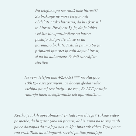
Na telefonu pa res rabiš take hitrosti?
Za brskanje ne more telefon niti
obdelati s tako hitrostjo, da bi izkoristil
to hitrost. Prednost 5g je, da je lahko
več število uporabnikov na bazno
postajo, kot pri lte, da se še da
normalno brskati. Tisti, ki pa ima 5g za
primarni internet in rabi doma hitrost,
si pa bo dal antene, če želi zanesljivo
storitev.
Ne vem, telefon ima +2500x1*** resolucijo z
100Hz+ osveževanjem.. če hočem gledat video
vsebina na tej resoluciji... ne vem, öe LTE postaje
zmorejo imeti nekajkratnike teh uporabnikov...
Koliko je takih uporabnikov? In tudi smisel tega? Taksne video
posnetke, da bi zares zabasal prenos, dobis samo na torrentu ali
pa ce dostopas do svojega nas-a, kjer imas tak video. Tega pa ne
zna vsak. Tako da ni bojazni, servisi pa itak ponujajo