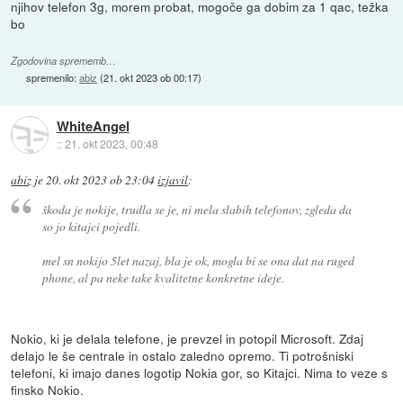
njihov telefon 3g, morem probat, mogoče ga dobim za 1 qac, težka
bo
Zgodovina sprememb…
spremenilo:
abiz
(
21. okt 2023 ob 00:17
)
WhiteAngel
::
21. okt 2023, 00:48
abiz
je
20. okt 2023 ob 23:04
izjavil
:
škoda je nokije, trudla se je, ni mela slabih telefonov, zgleda da
so jo kitajci pojedli.
mel sn nokijo 5let nazaj, bla je ok, mogla bi se ona dat na ruged
phone, al pa neke take kvalitetne konkretne ideje.
Nokio, ki je delala telefone, je prevzel in potopil Microsoft. Zdaj
delajo le še centrale in ostalo zaledno opremo. Ti potrošniski
telefoni, ki imajo danes logotip Nokia gor, so Kitajci. Nima to veze s
finsko Nokio.