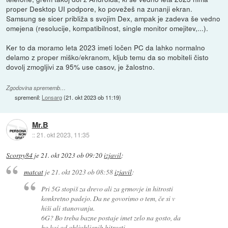
proper Desktop UI podpore, ko povežeš na zunanji ekran.
Samsung se sicer približa s svojim Dex, ampak je zadeva še vedno
omejena (resolucije, kompatibilnost, single monitor omejitev,...).
Ker to da moramo leta 2023 imeti ločen PC da lahko normalno
delamo z proper miško/ekranom, kljub temu da so mobiteli čisto
dovolj zmogljivi za 95% use casov, je žalostno.
Zgodovina sprememb…
spremenil:
Lonsarg
(
21. okt 2023 ob 11:19
)
Mr.B
::
21. okt 2023, 11:35
Scorpy84
je
21. okt 2023 ob 09:20
izjavil
:
matcat
je
21. okt 2023 ob 08:58
izjavil
:
Pri 5G stopiš za drevo ali za grmovje in hitrosti
konkretno padejo. Da ne govorimo o tem, če si v
hiši ali stanovanju.
6G? Bo treba bazne postaje imet zelo na gosto, da
bo kaj od obljubljenih hitrosti...