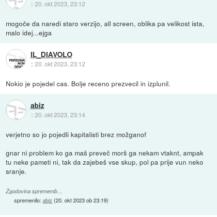
::
20. okt 2023, 23:12
mogoče da naredi staro verzijo, all screen, oblika pa velikost ista,
malo idej...ejga
IL_DIAVOLO
::
20. okt 2023, 23:12
Nokio je pojedel cas. Bolje receno prezvecil in izplunil.
abiz
::
20. okt 2023, 23:14
verjetno so jo pojedli kapitalisti brez možganof
gnar ni problem ko ga maš preveč morš ga nekam vtaknt, ampak
tu neke pameti ni, tak da zajebeš vse skup, pol pa prije vun neko
sranje.
Zgodovina sprememb…
spremenilo:
abiz
(
20. okt 2023 ob 23:19
)