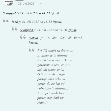
::
21. okt 2023, 14:41
Scorpy84
je
21. okt 2023 ob 14:13
izjavil
:
Mr.B
je
21. okt 2023 ob 11:35
izjavil
:
Scorpy84
je
21. okt 2023 ob 09:20
izjavil
:
matcat
je
21. okt 2023 ob 08:58
izjavil
:
Pri 5G stopiš za drevo ali
za grmovje in hitrosti
konkretno padejo. Da ne
govorimo o tem, če si v
hiši ali stanovanju.
6G? Bo treba bazne
postaje imet zelo na
gosto, da bo kaj od
obljubljenih hitrosti...
A je spet marketing
preveč napihnil vse
skupaj?