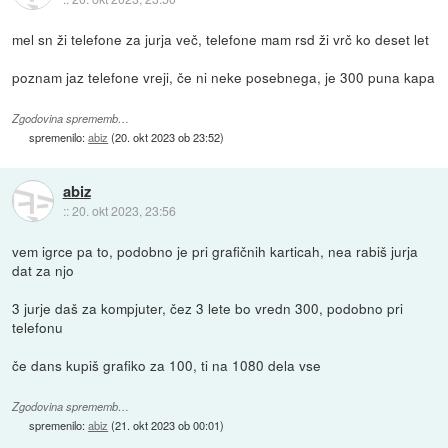
mel sn ži telefone za jurja več, telefone mam rsd ži vrč ko deset let
poznam jaz telefone vreji, če ni neke posebnega, je 300 puna kapa
Zgodovina sprememb…
spremenilo:
abiz
(
20. okt 2023 ob 23:52
)
abiz
::
20. okt 2023, 23:56
vem igrce pa to, podobno je pri grafičnih karticah, nea rabiš jurja
dat za njo
3 jurje daš za kompjuter, čez 3 lete bo vredn 300, podobno pri
telefonu
če dans kupiš grafiko za 100, ti na 1080 dela vse
Zgodovina sprememb…
spremenilo:
abiz
(
21. okt 2023 ob 00:01
)