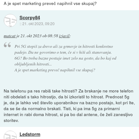
A je spet marketing preveč napihnil vse skupaj?
Scorpy84
::
21. okt 2023, 09:20
matcat
je
21. okt 2023 ob 08:58
izjavil
:
Pri 5G stopiš za drevo ali za grmovje in hitrosti konkretno
padejo. Da ne govorimo o tem, če si v hiši ali stanovanju.
6G? Bo treba bazne postaje imet zelo na gosto, da bo kaj od
obljubljenih hitrosti...
A je spet marketing preveč napihnil vse skupaj?
Na telefonu pa res rabiš take hitrosti? Za brskanje ne more telefon
niti obdelati s tako hitrostjo, da bi izkoristil to hitrost. Prednost 5g
je, da je lahko več število uporabnikov na bazno postajo, kot pri lte,
da se še da normalno brskati. Tisti, ki pa ima 5g za primarni
internet in rabi doma hitrost, si pa bo dal antene, če želi zanesljivo
storitev.
Ledstorm