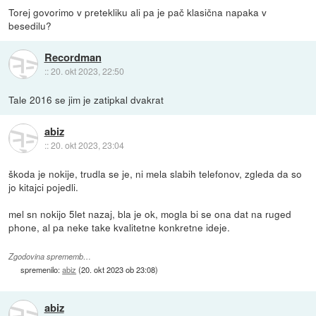
Torej govorimo v pretekliku ali pa je pač klasična napaka v
besedilu?
Recordman
::
20. okt 2023, 22:50
Tale 2016 se jim je zatipkal dvakrat
abiz
::
20. okt 2023, 23:04
škoda je nokije, trudla se je, ni mela slabih telefonov, zgleda da so
jo kitajci pojedli.
mel sn nokijo 5let nazaj, bla je ok, mogla bi se ona dat na ruged
phone, al pa neke take kvalitetne konkretne ideje.
Zgodovina sprememb…
spremenilo:
abiz
(
20. okt 2023 ob 23:08
)
abiz