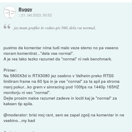
Buggy
::
21. okt 2023, 00:52
jaz mam grafiko še vedno gtx 560, dela vse normal,
pustmo da komentar nima tudi malo veze stemo no pa vseeno
moram komentirat..."dela vse normal".
A je res tako tezko razumet da "normal" ni nek benchmark.
Primer:
Na 5800X3d in RTX3080 jaz osebno v Valheim preko RTSS
limitiram frame na 60 fps in je vse "normal" za ta spil pa stroma
manj pokur...ko grem v simracing pod 100fps na 1440p 165HZ
monitorju ni vec "normal".
Dejte prosim malce razumet zadeve in lociti kaj je "normal" za
kaksen tip spila.
@moderator: brisi moj rant, sem se zapel zgolj na komentar in ne
vsebino...my bad