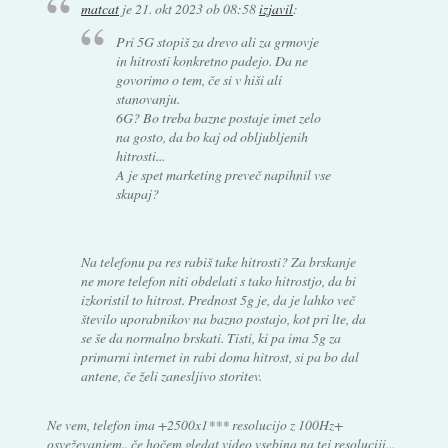
matcat
je
21. okt 2023 ob 08:58
izjavil
:
Pri 5G stopiš za drevo ali za grmovje
in hitrosti konkretno padejo. Da ne
govorimo o tem, če si v hiši ali
stanovanju.
6G? Bo treba bazne postaje imet zelo
na gosto, da bo kaj od obljubljenih
hitrosti...
A je spet marketing preveč napihnil vse
skupaj?
Na telefonu pa res rabiš take hitrosti? Za brskanje
ne more telefon niti obdelati s tako hitrostjo, da bi
izkoristil to hitrost. Prednost 5g je, da je lahko več
število uporabnikov na bazno postajo, kot pri lte, da
se še da normalno brskati. Tisti, ki pa ima 5g za
primarni internet in rabi doma hitrost, si pa bo dal
antene, če želi zanesljivo storitev.
Ne vem, telefon ima +2500x1*** resolucijo z 100Hz+
osveževanjem.. če hočem gledat video vsebina na tej resoluciji...