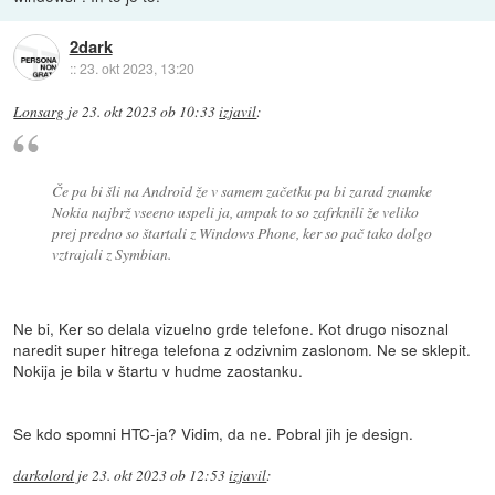
2dark
::
23. okt 2023, 13:20
Lonsarg
je
23. okt 2023 ob 10:33
izjavil
:
Če pa bi šli na Android že v samem začetku pa bi zarad znamke
Nokia najbrž vseeno uspeli ja, ampak to so zafrknili že veliko
prej predno so štartali z Windows Phone, ker so pač tako dolgo
vztrajali z Symbian.
Ne bi, Ker so delala vizuelno grde telefone. Kot drugo nisoznal
naredit super hitrega telefona z odzivnim zaslonom. Ne se sklepit.
Nokija je bila v štartu v hudme zaostanku.
Se kdo spomni HTC-ja? Vidim, da ne. Pobral jih je design.
darkolord
je
23. okt 2023 ob 12:53
izjavil
: