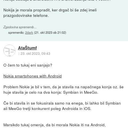
Nokija je morala propradit, ker drgač bi še zdej imeli
prazgodovinske telefone.
Zgodovina sprememb…
spremenilo:
2dark
(
21. okt 2023 ob 21:02
)
AtaŠtumf
::
23. okt 2023, 09:43
O čem to tukaj eni sanjajo?
Nokia smartphones with Android
Problem Nokie je bil v tem, da je stavila na napačnega konja oz. še
huje stavila je celo na dva konja: Symbian in MeeGo.
Če bi stavila in se fokusirala samo na enega, bi lahko bil Symbian
ali MeeGo tretji konkurent poleg Androida in iOS.
Marsikdo tukaj omenja, da bi morala Nokia iti na Android,