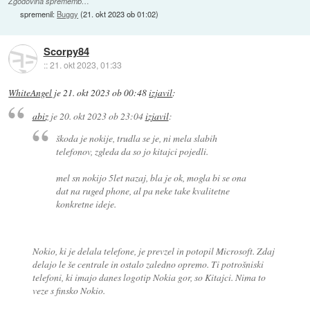
Zgodovina sprememb…
spremenil:
Buggy
(
21. okt 2023 ob 01:02
)
Scorpy84
::
21. okt 2023, 01:33
WhiteAngel
je
21. okt 2023 ob 00:48
izjavil
:
abiz
je
20. okt 2023 ob 23:04
izjavil
:
škoda je nokije, trudla se je, ni mela slabih
telefonov, zgleda da so jo kitajci pojedli.
mel sn nokijo 5let nazaj, bla je ok, mogla bi se ona
dat na ruged phone, al pa neke take kvalitetne
konkretne ideje.
Nokio, ki je delala telefone, je prevzel in potopil Microsoft. Zdaj
delajo le še centrale in ostalo zaledno opremo. Ti potrošniski
telefoni, ki imajo danes logotip Nokia gor, so Kitajci. Nima to
veze s finsko Nokio.