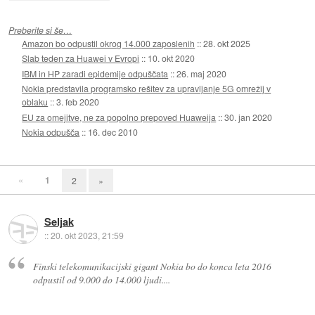
Preberite si še…
Amazon bo odpustil okrog 14.000 zaposlenih
::
28. okt 2025
Slab teden za Huawei v Evropi
::
10. okt 2020
IBM in HP zaradi epidemije odpuščata
::
26. maj 2020
Nokia predstavila programsko rešitev za upravljanje 5G omrežij v
oblaku
::
3. feb 2020
EU za omejitve, ne za popolno prepoved Huaweija
::
30. jan 2020
Nokia odpušča
::
16. dec 2010
«
1
2
»
Seljak
::
20. okt 2023, 21:59
Finski telekomunikacijski gigant Nokia bo do konca leta 2016
odpustil od 9.000 do 14.000 ljudi....