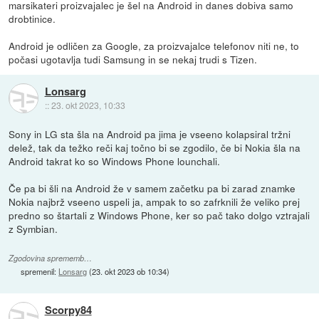
marsikateri proizvajalec je šel na Android in danes dobiva samo
drobtinice.
Android je odličen za Google, za proizvajalce telefonov niti ne, to
počasi ugotavlja tudi Samsung in se nekaj trudi s Tizen.
Lonsarg
::
23. okt 2023, 10:33
Sony in LG sta šla na Android pa jima je vseeno kolapsiral tržni
delež, tak da težko reči kaj točno bi se zgodilo, če bi Nokia šla na
Android takrat ko so Windows Phone lounchali.
Če pa bi šli na Android že v samem začetku pa bi zarad znamke
Nokia najbrž vseeno uspeli ja, ampak to so zafrknili že veliko prej
predno so štartali z Windows Phone, ker so pač tako dolgo vztrajali
z Symbian.
Zgodovina sprememb…
spremenil:
Lonsarg
(
23. okt 2023 ob 10:34
)
Scorpy84