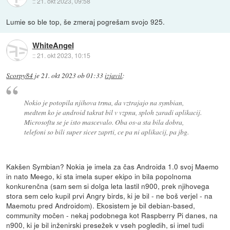
::
21. okt 2023, 09:58
Lumie so ble top, še zmeraj pogrešam svojo 925.
WhiteAngel
::
21. okt 2023, 10:15
Scorpy84
je
21. okt 2023 ob 01:33
izjavil
:
Nokio je potopila njihova trma, da vztrajajo na symbian,
medtem ko je android takrat bil v vzpnu, sploh zaradi aplikacij.
Microsoftu se je isto mascevalo. Oba os-a sta bila dobra,
telefoni so bili super sicer zaprti, ce pa ni aplikacij, pa jbg.
Kakšen Symbian? Nokia je imela za čas Androida 1.0 svoj Maemo
in nato Meego, ki sta imela super ekipo in bila popolnoma
konkurenčna (sam sem si dolga leta lastil n900, prek njihovega
stora sem celo kupil prvi Angry birds, ki je bil - ne boš verjel - na
Maemotu pred Androidom). Ekosistem je bil debian-based,
community močen - nekaj podobnega kot Raspberry Pi danes, na
n900, ki je bil inženirski presežek v vseh pogledih, si imel tudi