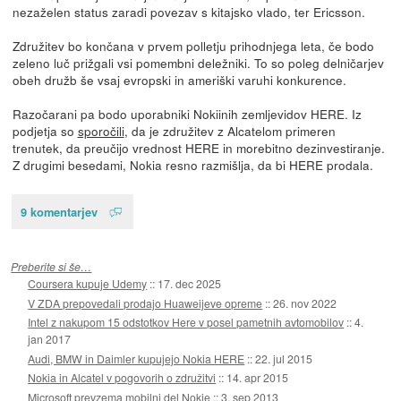
nezaželen status zaradi povezav s kitajsko vlado, ter Ericsson.
Združitev bo končana v prvem polletju prihodnjega leta, če bodo
zeleno luč prižgali vsi pomembni deležniki. To so poleg delničarjev
obeh družb še vsaj evropski in ameriški varuhi konkurence.
Razočarani pa bodo uporabniki Nokiinih zemljevidov HERE. Iz
podjetja so
sporočili
, da je združitev z Alcatelom primeren
trenutek, da preučijo vrednost HERE in morebitno dezinvestiranje.
Z drugimi besedami, Nokia resno razmišlja, da bi HERE prodala.
9 komentarjev
Preberite si še…
Coursera kupuje Udemy
::
17. dec 2025
V ZDA prepovedali prodajo Huaweijeve opreme
::
26. nov 2022
Intel z nakupom 15 odstotkov Here v posel pametnih avtomobilov
::
4.
jan 2017
Audi, BMW in Daimler kupujejo Nokia HERE
::
22. jul 2015
Nokia in Alcatel v pogovorih o združitvi
::
14. apr 2015
Microsoft prevzema mobilni del Nokie
::
3. sep 2013