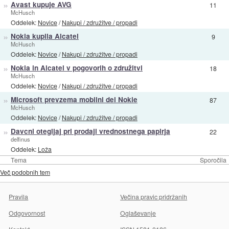
»
Avast kupuje AVG
11
McHusch
Oddelek:
Novice
/
Nakupi / združitve / propadi
»
Nokia kupila Alcatel
9
McHusch
Oddelek:
Novice
/
Nakupi / združitve / propadi
»
Nokia in Alcatel v pogovorih o združitvi
18
McHusch
Oddelek:
Novice
/
Nakupi / združitve / propadi
»
Microsoft prevzema mobilni del Nokie
87
McHusch
Oddelek:
Novice
/
Nakupi / združitve / propadi
»
Davcni otegljaj pri prodaji vrednostnega papirja
22
delfinus
Oddelek:
Loža
Tema
Sporočila
Več podobnih tem
Pravila
Večina pravic pridržanih
Odgovornost
Oglaševanje