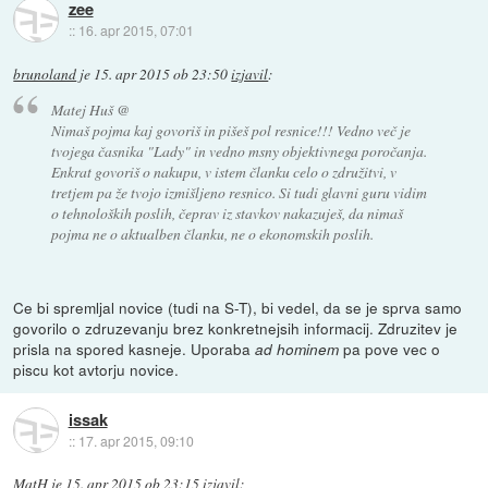
zee
::
16. apr 2015, 07:01
brunoland
je
15. apr 2015 ob 23:50
izjavil
:
Matej Huš @
Nimaš pojma kaj govoriš in pišeš pol resnice!!! Vedno več je
tvojega časnika "Lady" in vedno msny objektivnega poročanja.
Enkrat govoriš o nakupu, v istem članku celo o združitvi, v
tretjem pa že tvojo izmišljeno resnico. Si tudi glavni guru vidim
o tehnoloških poslih, čeprav iz stavkov nakazuješ, da nimaš
pojma ne o aktualben članku, ne o ekonomskih poslih.
Ce bi spremljal novice (tudi na S-T), bi vedel, da se je sprva samo
govorilo o zdruzevanju brez konkretnejsih informacij. Zdruzitev je
prisla na spored kasneje. Uporaba
pa pove vec o
ad hominem
piscu kot avtorju novice.
issak
::
17. apr 2015, 09:10
MatH
je
15. apr 2015 ob 23:15
izjavil
: