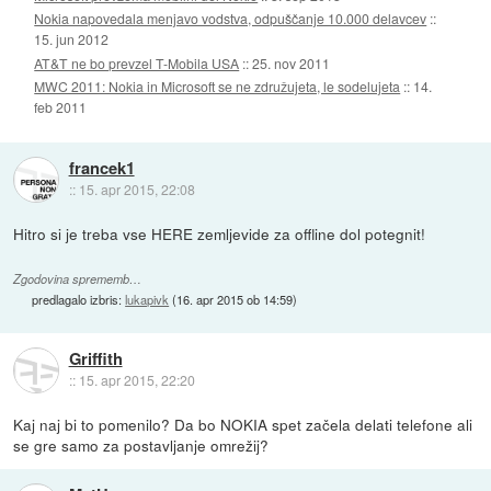
Nokia napovedala menjavo vodstva, odpuščanje 10.000 delavcev
::
15. jun 2012
AT&T ne bo prevzel T-Mobila USA
::
25. nov 2011
MWC 2011: Nokia in Microsoft se ne združujeta, le sodelujeta
::
14.
feb 2011
francek1
::
15. apr 2015, 22:08
Hitro si je treba vse HERE zemljevide za offline dol potegnit!
Zgodovina sprememb…
predlagalo izbris:
lukapivk
(
16. apr 2015 ob 14:59
)
Griffith
::
15. apr 2015, 22:20
Kaj naj bi to pomenilo? Da bo NOKIA spet začela delati telefone ali
se gre samo za postavljanje omrežij?