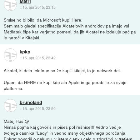
MatH
::
15. apr 2015, 23:15
Smiselno bi bilo, da Microsoft kupi Here.
Sem malo gledal specifikacije Alcatelovih androidov pa imajo vsi
Mediatek čipe kar verjetno pomeni, da jih Alcatel ne izdeluje pač pa
le naroči v Kitajski.
kpkp
::
15. apr 2015, 23:42
Alkatel, ki dela telefone so že kupili kitajci, to je network del.
Upam, da HERE ne kupi kdo ala Apple in ga porabi le za svojo
platformo.
brunoland
::
15. apr 2015, 23:50
Matej Huš @
Nimaš pojma kaj govoriš in pišeš pol resnice!!! Vedno več je
tvojega časnika "Lady" in vedno msny objektivnega poročanja.
Enkrat govoriš o nakupu, v istem članku celo o združitvi, v tretjem