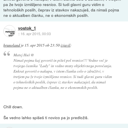
pa že tvojo izmišljeno resnico. Si tudi glavni guru vidim o
tehnoloških poslih, čeprav iz stavkov nakazuješ, da nimaš pojma
ne o aktualben članku, ne o ekonomskih poslih.
vostok_1
::
16. apr 2015, 00:03
brunoland
je
15. apr 2015 ob 23:50
izjavil
:
Matej Huš @
Nimaš pojma kaj govoriš in pišeš pol resnice!!! Vedno več je
tvojega časnika "Lady" in vedno msny objektivnega poročanja.
Enkrat govoriš o nakupu, v istem članku celo o združitvi, v
tretjem pa že tvojo izmišljeno resnico. Si tudi glavni guru vidim
o tehnoloških poslih, čeprav iz stavkov nakazuješ, da nimaš
pojma ne o aktualben članku, ne o ekonomskih poslih.
Chill down.
Še vedno lahko spišeš ti novico pa jo predložiš.