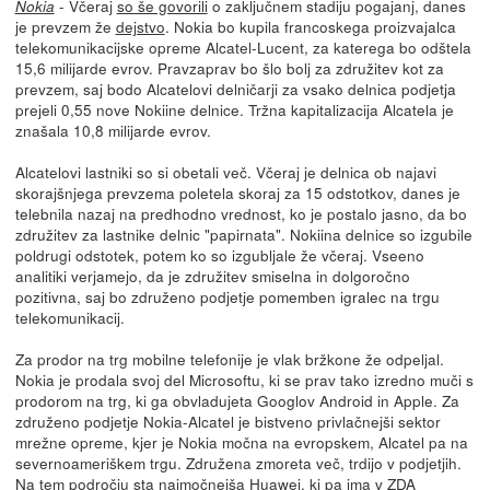
- Včeraj
so še govorili
o zaključnem stadiju pogajanj, danes
Nokia
je prevzem že
dejstvo
. Nokia bo kupila francoskega proizvajalca
telekomunikacijske opreme Alcatel-Lucent, za katerega bo odštela
15,6 milijarde evrov. Pravzaprav bo šlo bolj za združitev kot za
prevzem, saj bodo Alcatelovi delničarji za vsako delnica podjetja
prejeli 0,55 nove Nokiine delnice. Tržna kapitalizacija Alcatela je
znašala 10,8 milijarde evrov.
Alcatelovi lastniki so si obetali več. Včeraj je delnica ob najavi
skorajšnjega prevzema poletela skoraj za 15 odstotkov, danes je
telebnila nazaj na predhodno vrednost, ko je postalo jasno, da bo
združitev za lastnike delnic "papirnata". Nokiina delnice so izgubile
poldrugi odstotek, potem ko so izgubljale že včeraj. Vseeno
analitiki verjamejo, da je združitev smiselna in dolgoročno
pozitivna, saj bo združeno podjetje pomemben igralec na trgu
telekomunikacij.
Za prodor na trg mobilne telefonije je vlak bržkone že odpeljal.
Nokia je prodala svoj del Microsoftu, ki se prav tako izredno muči s
prodorom na trg, ki ga obvladujeta Googlov Android in Apple. Za
združeno podjetje Nokia-Alcatel je bistveno privlačnejši sektor
mrežne opreme, kjer je Nokia močna na evropskem, Alcatel pa na
severnoameriškem trgu. Združena zmoreta več, trdijo v podjetjih.
Na tem področju sta najmočnejša Huawei, ki pa ima v ZDA