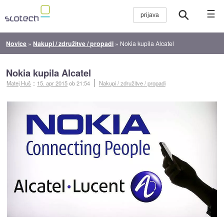
☰
Novice
»
Nakupi / združitve / propadi
»
Nokia kupila Alcatel
Nokia kupila Alcatel
Matej Huš
::
15. apr 2015
ob 21:54
Nakupi / združitve / propadi