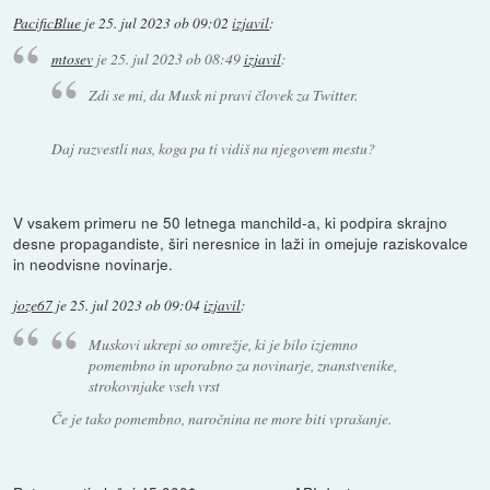
PacificBlue
je
25. jul 2023 ob 09:02
izjavil
:
mtosev
je
25. jul 2023 ob 08:49
izjavil
:
Zdi se mi, da Musk ni pravi človek za Twitter.
Daj razvestli nas, koga pa ti vidiš na njegovem mestu?
V vsakem primeru ne 50 letnega manchild-a, ki podpira skrajno
desne propagandiste, širi neresnice in laži in omejuje raziskovalce
in neodvisne novinarje.
joze67
je
25. jul 2023 ob 09:04
izjavil
:
Muskovi ukrepi so omrežje, ki je bilo izjemno
pomembno in uporabno za novinarje, znanstvenike,
strokovnjake vseh vrst
Če je tako pomembno, naročnina ne more biti vprašanje.