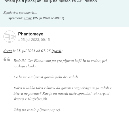
Potem pa ti plačaj 45.000$ na mesec za API dostop.
Zgodovina sprememb…
spremenil:
Zmajc
(
25. jul 2023 ob 09:07
)
Phantomeye
::
25. jul 2023, 09:15
dreta
je
25. jul 2023 ob 07:25
izjavil
:
Bedniki. Cez Elona vam pa gre pljuvat kaj? In to vedno, pri
vsakem clanku.
Ce bi nevoscljivost gorela nebi drv rabili.
Kako si lahko tako v kurcu da govoris cez nekoga in ga sploh v
bistvu ne poznas? Kar je on naredi niste sposobni vsi nergaci
skupaj v 10 zivljenjih.
Zdaj pa veselo pljuvat naprej.