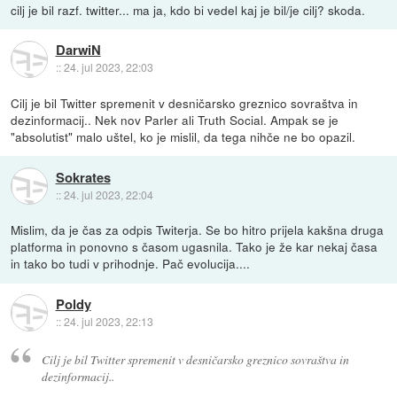
cilj je bil razf. twitter... ma ja, kdo bi vedel kaj je bil/je cilj? skoda.
DarwiN
::
24. jul 2023, 22:03
Cilj je bil Twitter spremenit v desničarsko greznico sovraštva in
dezinformacij.. Nek nov Parler ali Truth Social. Ampak se je
"absolutist" malo uštel, ko je mislil, da tega nihče ne bo opazil.
Sokrates
::
24. jul 2023, 22:04
Mislim, da je čas za odpis Twiterja. Se bo hitro prijela kakšna druga
platforma in ponovno s časom ugasnila. Tako je že kar nekaj časa
in tako bo tudi v prihodnje. Pač evolucija....
Poldy
::
24. jul 2023, 22:13
Cilj je bil Twitter spremenit v desničarsko greznico sovraštva in
dezinformacij..