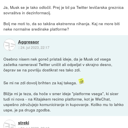
Ja, Musk se je tako odločil. Prej je bil pa Twitter levičarska greznica
sovraštva in dezinformacij.
Bolj me moti to, da so takšna ekstremna nihanja. Kaj ne more biti
neke normalne sredinske platforme?
Aggressor
::
24. jul 2023, 22:17
Osebno nisem nek goreč pristaš ideje, da je Musk od vsega
začetka nameraval Twitter uničit ali odpeljat v skrajno desno,
čeprav se na površju dostikrat res tako zdi.
Se mi ne zdi dovolj brihten za kaj takega.
Bližje mi je teza, da hoče v smer ideje "platforme vsega", ki sicer
tudi ni nova - na Kitajskem recimo platforme, kot je WeChat,
uspešno združujejo komuniciranje in kupovanje. Koliko mu to lahko
uspe, je pa druga zgodba.
streki