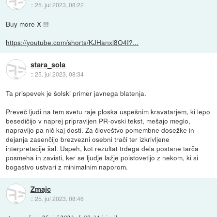
::
25. jul 2023, 08:22
Buy more X !!!
https://youtube.com/shorts/KJHanxl8O4I?...
stara_sola
::
25. jul 2023, 08:34
Ta prispevek je šolski primer javnega blatenja.
Preveč ljudi na tem svetu raje ploska uspešnim kravatarjem, ki lepo
besedičijo v naprej pripravljen PR-ovski tekst, mešajo meglo,
napravijo pa nič kaj dosti. Za človeštvo pomembne dosežke in
dejanja zasenčijo brezvezni osebni trači ter izkrivljene
interpretacije šal. Uspeh, kot rezultat trdega dela postane tarča
posmeha in zavisti, ker se ljudje lažje poistovetijo z nekom, ki si
bogastvo ustvari z minimalnim naporom.
Zmajc
::
25. jul 2023, 08:46