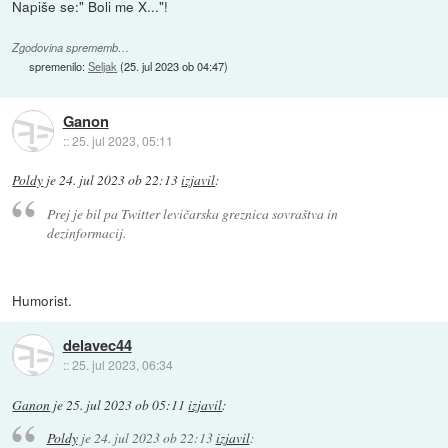
Napiše se:" Boli me X..."!
Zgodovina sprememb…
spremenilo:
Seljak
(
25. jul 2023 ob 04:47
)
Ganon
::
25. jul 2023, 05:11
Poldy
je
24. jul 2023 ob 22:13
izjavil
:
Prej je bil pa Twitter levičarska greznica sovraštva in
dezinformacij.
Humorist.
delavec44
::
25. jul 2023, 06:34
Ganon
je
25. jul 2023 ob 05:11
izjavil
:
Poldy
je
24. jul 2023 ob 22:13
izjavil
: