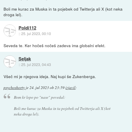
Boli me kurac za Muska in ta pojebek od Twitterja ali X (kot neka
droga lel).
Poldi112
::
25. jul 2023, 00:10
Seveda te. Ker hočeš nočeš zadeva ima globalni efekt.
Seljak
::
25. jul 2023, 04:43
Všeč mi je njegova ideja. Naj kupi še Zukenberga.
psychoshorty
je
24. jul 2023 ob 23:59
izjavil
:
Bom kr lepo po "nase" povedal:
Boli me kurac za Muska in ta pojebek od Twitterja ali X (kot
neka droga lel).