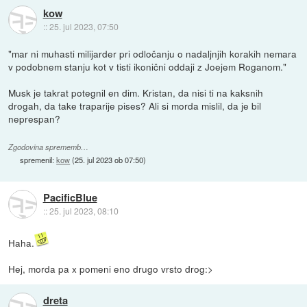
kow
::
25. jul 2023, 07:50
"mar ni muhasti milijarder pri odločanju o nadaljnjih korakih nemara
v podobnem stanju kot v tisti ikonični oddaji z Joejem Roganom."
Musk je takrat potegnil en dim. Kristan, da nisi ti na kaksnih
drogah, da take traparije pises? Ali si morda mislil, da je bil
neprespan?
Zgodovina sprememb…
spremenil:
kow
(
25. jul 2023 ob 07:50
)
PacificBlue
::
25. jul 2023, 08:10
Haha.
Hej, morda pa x pomeni eno drugo vrsto drog:>
dreta