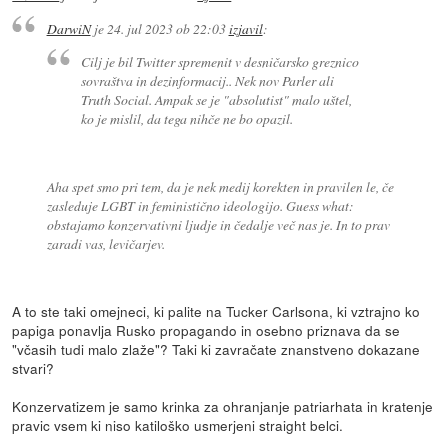
DarwiN
je
24. jul 2023 ob 22:03
izjavil
:
Cilj je bil Twitter spremenit v desničarsko greznico
sovraštva in dezinformacij.. Nek nov Parler ali
Truth Social. Ampak se je "absolutist" malo uštel,
ko je mislil, da tega nihče ne bo opazil.
Aha spet smo pri tem, da je nek medij korekten in pravilen le, če
zasleduje LGBT in feministično ideologijo. Guess what:
obstajamo konzervativni ljudje in čedalje več nas je. In to prav
zaradi vas, levičarjev.
A to ste taki omejneci, ki palite na Tucker Carlsona, ki vztrajno ko
papiga ponavlja Rusko propagando in osebno priznava da se
"včasih tudi malo zlaže"? Taki ki zavračate znanstveno dokazane
stvari?
Konzervatizem je samo krinka za ohranjanje patriarhata in kratenje
pravic vsem ki niso katiloško usmerjeni straight belci.