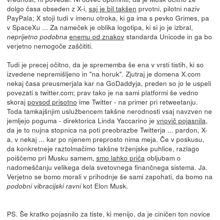
dolgo časa obseden z X-i,
saj je bil takšen
prvotni, pilotni naziv
PayPala; X stoji tudi v imenu otroka, ki ga ima s pevko Grimes, pa
v SpaceXu ... Za nameček je oblika logotipa, ki si jo je izbral,
enemu od znakov
standarda Unicode in ga bo
neprijetno podobna
verjetno nemogoče zaščititi.
Tudi je precej očitno, da je sprememba še ena v vrsti tistih, ki so
izvedene nepremišljeno in "na horuk". Zjutraj je domena X.com
nekaj časa preusmerjala kar na GoDaddyja, preden so jo le uspeli
povezati s twitter.com; prav tako je na sami platformi še vedno
skoraj
povsod prisotno
ime Twitter - na primer pri retweetanju.
Toda tamkajšnjim uslužbencem takšne nerodnosti vsaj navzven ne
jemljejo poguma - direktorica Linda Yaccarino je
vnovič pojasnila
,
da je to nujna stopnica na poti preobrazbe Twitterja ... pardon, X-
a, v nekaj ... kar po njenem preprosto nima meja. Če v poskusu,
da konkretneje raztolmačimo takšne trženjske puhlice, razlago
poiščemo pri Musku samem,
smo lahko priča
obljubam o
nadomeščanju velikega dela svetovnega finančnega sistema. Ja.
Verjetno se bomo morali v prihodnje še sami zapohati, da bomo na
kot Elon Musk.
podobni vibracijski ravni
PS. Še kratko pojasnilo za tiste, ki menijo, da je ciničen ton novice