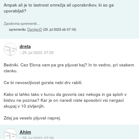
Ampak ali je to lastnost omrežja ali uporabnikov, ki so ga
uporabljali?
Zgodovina sprememb…
spremenilo:
DamijanD
(
25. jul 2023 ob 07:16
)
dreta
::
25. jul 2023, 07:25
Bedniki. Cez Elona vam pa gre pljuvat kaj? In to vedno, pri vsakem
clanku.
Ce bi nevoscljivost gorela nebi drv rabili.
Kako si lahko tako v kurcu da govoris cez nekoga in ga sploh v
bistvu ne poznas? Kar je on naredi niste sposobni vsi nergaci
skupaj v 10 zivljenjih.
Zdaj pa veselo pljuvat naprej.
Ahim
::
25. jul 2023, 07:26