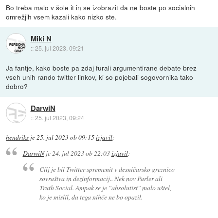
Bo treba malo v šole it in se izobrazit da ne boste po socialnih
omrežjih vsem kazali kako nizko ste.
Miki N
::
25. jul 2023, 09:21
Ja fantje, kako boste pa zdaj furali argumentirane debate brez
vseh unih rando twitter linkov, ki so pojebali sogovornika tako
dobro?
DarwiN
::
25. jul 2023, 09:24
hendriks
je
25. jul 2023 ob 09:15
izjavil
:
DarwiN
je
24. jul 2023 ob 22:03
izjavil
:
Cilj je bil Twitter spremenit v desničarsko greznico
sovraštva in dezinformacij.. Nek nov Parler ali
Truth Social. Ampak se je "absolutist" malo uštel,
ko je mislil, da tega nihče ne bo opazil.