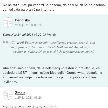
Ne se razburjat, pa verjemi na besedo, da se ti Musk ne bo osebno
zahvalil, da ga braniš na internetu.
hendriks
::
25. jul 2023, 09:15
DarwiN
je
24. jul 2023 ob 22:03
izjavil
:
Cilj je bil Twitter spremenit v desničarsko greznico sovraštva in
dezinformacij.. Nek nov Parler ali Truth Social. Ampak se je
"absolutist" malo uštel, ko je mislil, da tega nihče ne bo opazil.
Aha spet smo pri tem, da je nek medij korekten in pravilen le, če
zasleduje LGBT in feministično ideologijo. Guess what: obstajamo
konzervativni ljudje in čedalje več nas je. In to prav zaradi vas,
levičarjev.
Zmajc
::
25. jul 2023, 09:20
hendriks
je
25. jul 2023 ob 09:15
izjavil
: