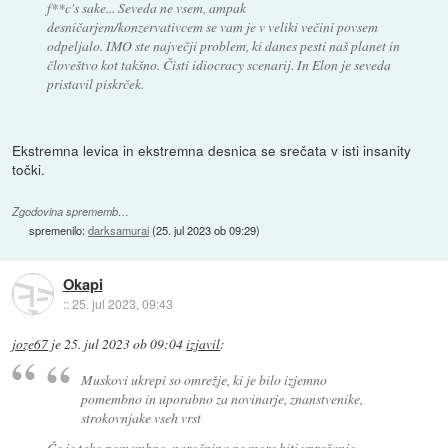
f**c's sake... Seveda ne vsem, ampak
desničarjem/konzervativcem se vam je v veliki večini povsem
odpeljalo. IMO ste največji problem, ki danes pesti naš planet in
človeštvo kot takšno. Čisti idiocracy scenarij. In Elon je seveda
pristavil piskrček.
Ekstremna levica in ekstremna desnica se srečata v isti insanity
točki.
Zgodovina sprememb…
spremenilo:
darksamurai
(
25. jul 2023 ob 09:29
)
Okapi
::
25. jul 2023, 09:43
joze67
je
25. jul 2023 ob 09:04
izjavil
:
Muskovi ukrepi so omrežje, ki je bilo izjemno
pomembno in uporabno za novinarje, znanstvenike,
strokovnjake vseh vrst
Če je tako pomembno, naročnina ne more biti vprašanje.