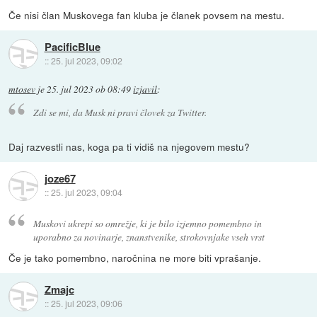
Če nisi član Muskovega fan kluba je članek povsem na mestu.
PacificBlue
::
25. jul 2023, 09:02
mtosev
je
25. jul 2023 ob 08:49
izjavil
:
Zdi se mi, da Musk ni pravi človek za Twitter.
Daj razvestli nas, koga pa ti vidiš na njegovem mestu?
joze67
::
25. jul 2023, 09:04
Muskovi ukrepi so omrežje, ki je bilo izjemno pomembno in
uporabno za novinarje, znanstvenike, strokovnjake vseh vrst
Če je tako pomembno, naročnina ne more biti vprašanje.
Zmajc
::
25. jul 2023, 09:06