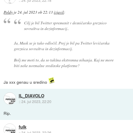
::
24. jul 2023, 22:18
Poldy
je
24. jul 2023 ob 22:13
izjavil
:
Cilj je bil Twitter spremenit v desničarsko greznico
sovraštva in dezinformacij..
Ja, Musk se je tako odločil. Prej je bil pa Twitter levičarska
greznica sovraštva in dezinformacij.
Bolj me moti to, da so takšna ekstremna nihanja. Kaj ne more
biti neke normalne sredinske platforme?
Ja xxx genau u sredino
IL_DIAVOLO
::
24. jul 2023, 22:20
Rip.
fulk
::
24. jul 2023, 22:26