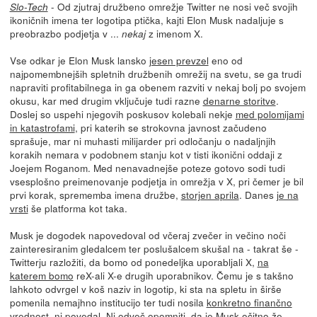
- Od zjutraj družbeno omrežje Twitter ne nosi več svojih
Slo-Tech
ikoničnih imena ter logotipa ptička, kajti Elon Musk nadaljuje s
preobrazbo podjetja v ...
z imenom X.
nekaj
Vse odkar je Elon Musk lansko
jesen prevzel
eno od
najpomembnejših spletnih družbenih omrežij na svetu, se ga trudi
napraviti profitabilnega in ga obenem razviti v nekaj bolj po svojem
okusu, kar med drugim vključuje tudi razne
denarne storitve
.
Doslej so uspehi njegovih poskusov kolebali nekje
med polomijami
in katastrofami
, pri katerih se strokovna javnost začudeno
sprašuje, mar ni muhasti milijarder pri odločanju o nadaljnjih
korakih nemara v podobnem stanju kot v tisti ikonični oddaji z
Joejem Roganom. Med nenavadnejše poteze gotovo sodi tudi
vsesplošno preimenovanje podjetja in omrežja v X, pri čemer je bil
prvi korak, sprememba imena družbe,
storjen aprila
. Danes
je na
vrsti
še platforma kot taka.
Musk je dogodek napovedoval od včeraj zvečer in večino noči
zainteresiranim gledalcem ter poslušalcem skušal na - takrat še -
Twitterju razložiti, da bomo od ponedeljka uporabljali X,
na
katerem bomo
reX-ali X-e drugih uporabnikov. Čemu je s takšno
lahkoto odvrgel v koš naziv in logotip, ki sta na spletu in širše
pomenila nemajhno institucijo ter tudi nosila
konkretno finančno
vrednost, ni povedal. Ni odveč opomniti, da je Musk očitno že