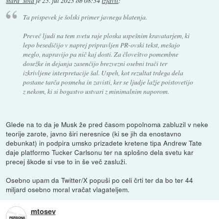
stara_sola
je
25. jul 2023 ob 08:34
izjavil
:
Ta prispevek je šolski primer javnega blatenja.
Preveč ljudi na tem svetu raje ploska uspešnim kravatarjem, ki
lepo besedičijo v naprej pripravljen PR-ovski tekst, mešajo
meglo, napravijo pa nič kaj dosti. Za človeštvo pomembne
dosežke in dejanja zasenčijo brezvezni osebni trači ter
izkrivljene interpretacije šal. Uspeh, kot rezultat trdega dela
postane tarča posmeha in zavisti, ker se ljudje lažje poistovetijo
z nekom, ki si bogastvo ustvari z minimalnim naporom.
Glede na to da je Musk že pred časom popolnoma zabluzil v neke
teorije zarote, javno širi neresnice (ki se jih da enostavno
debunkat) in podpira umsko prizadete kretene tipa Andrew Tate
daje platformo Tucker Carlsonu ter na splošno dela svetu kar
precej škode si vse to in še več zasluži.
Osebno upam da Twitter/X popuši po celi črti ter da bo ter 44
miljard osebno moral vračat vlagateljem.
mtosev