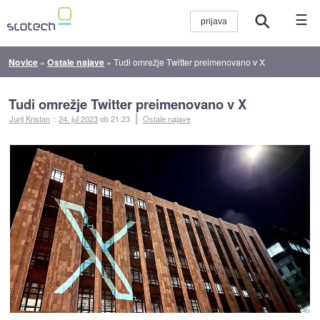
☰
Novice
»
Ostale najave
»
Tudi omrežje Twitter preimenovano v X
Tudi omrežje Twitter preimenovano v X
Jurij Kristan
::
24. jul 2023
ob 21:23
Ostale najave