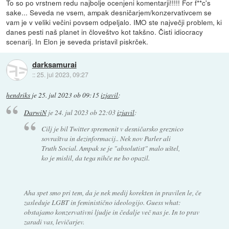
To so po vrstnem redu najbolje ocenjeni komentarji!!!!! For f**c's
sake... Seveda ne vsem, ampak desničarjem/konzervativcem se
vam je v veliki večini povsem odpeljalo. IMO ste največji problem, ki
danes pesti naš planet in človeštvo kot takšno. Čisti idiocracy
scenarij. In Elon je seveda pristavil piskrček.
darksamurai
::
25. jul 2023, 09:27
hendriks
je
25. jul 2023 ob 09:15
izjavil
:
DarwiN
je
24. jul 2023 ob 22:03
izjavil
:
Cilj je bil Twitter spremenit v desničarsko greznico
sovraštva in dezinformacij.. Nek nov Parler ali
Truth Social. Ampak se je "absolutist" malo uštel,
ko je mislil, da tega nihče ne bo opazil.
Aha spet smo pri tem, da je nek medij korekten in pravilen le, če
zasleduje LGBT in feministično ideologijo. Guess what:
obstajamo konzervativni ljudje in čedalje več nas je. In to prav
zaradi vas, levičarjev.