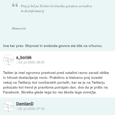
Prej je bil pa Twitter levičarska greznica sovraštva
in dezinformacij.
Humorist.
Ima kar prav. Strpnost in svoboda govora sta bila na vrhuncu.
a_borlak
::
25. jul 2023, 06:35
Twitter je imel ogromno prednost pred ostalimi ravno zaradi oblike
in hitrosti dostavljanja novic. Praktično si bistveno prej izvedel
nekaj na Twitterju kot novičarskih portalih, kar se je na Twitterju
pokazalo kot trend je praviloma potrajalo dan, dva da je prišlo na
Facebook. Skratka glede tega bo res škoda tega omrežja.
DamijanD
::
25. jul 2023, 07:16