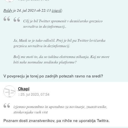
Poldy
je
24. jul 2023 ob 22:13
izjavil
:
Cilj je bil Twitter spremenit v desničarsko greznico
sovraštva in dezinformacij..
Ja, Musk se je tako odločil. Prej je bil pa Twitter levičarska
greznica sovraštva in dezinformacij.
Bolj me moti to, da so takšna ekstremna nihanja. Kaj ne more
biti neke normalne sredinske platforme?
V povprecju je torej po zadnjih potezah ravno na sredi?
Okapi
::
25. jul 2023, 07:34
izjemno pomembno in uporabno za novinarje, znanstvenike,
strokovnjake vseh vrst
Poznam dosti znanstvenikov, pa nihče ne uporablja Twittra.