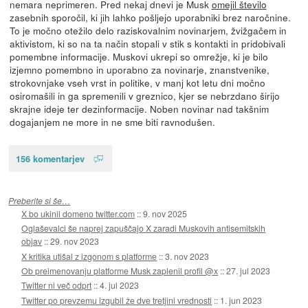
nemara neprimeren. Pred nekaj dnevi je Musk
omejil število
zasebnih sporočil, ki jih lahko pošljejo uporabniki brez naročnine.
To je močno otežilo delo raziskovalnim novinarjem, žvižgačem in
aktivistom, ki so na ta način stopali v stik s kontakti in pridobivali
pomembne informacije. Muskovi ukrepi so omrežje, ki je bilo
izjemno pomembno in uporabno za novinarje, znanstvenike,
strokovnjake vseh vrst in politike, v manj kot letu dni močno
osiromašili in ga spremenili v greznico, kjer se nebrzdano širijo
skrajne ideje ter dezinformacije. Noben novinar nad takšnim
dogajanjem ne more in ne sme biti ravnodušen.
156 komentarjev
Preberite si še…
X bo ukinil domeno twitter.com
::
9. nov 2025
Oglaševalci še naprej zapuščajo X zaradi Muskovih antisemitskih
objav
::
29. nov 2023
X kritika utišal z izgonom s platforme
::
3. nov 2023
Ob preimenovanju platforme Musk zaplenil profil @x
::
27. jul 2023
Twitter ni več odprt
::
4. jul 2023
Twitter po prevzemu izgubil že dve tretjini vrednosti
::
1. jun 2023