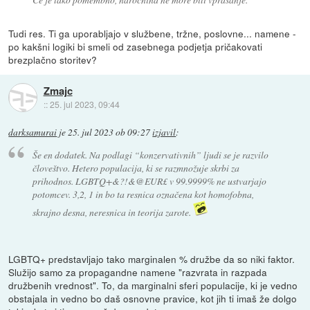
Tudi res. Ti ga uporabljajo v službene, tržne, poslovne... namene -
po kakšni logiki bi smeli od zasebnega podjetja pričakovati
brezplačno storitev?
Zmajc
::
25. jul 2023, 09:44
darksamurai
je
25. jul 2023 ob 09:27
izjavil
:
Še en dodatek. Na podlagi “konzervativnih” ljudi se je razvilo
človeštvo. Hetero populacija, ki se razmnožuje skrbi za
prihodnos. LGBTQ+&?!&@EUR£ v 99.9999% ne ustvarjajo
potomcev. 3,2, 1 in bo ta resnica označena kot homofobna,
skrajno desna, neresnica in teorija zarote.
LGBTQ+ predstavljajo tako marginalen % družbe da so niki faktor.
Služijo samo za propagandne namene "razvrata in razpada
družbenih vrednost". To, da marginalni sferi populacije, ki je vedno
obstajala in vedno bo daš osnovne pravice, kot jih ti imaš že dolgo