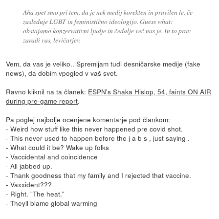
Aha spet smo pri tem, da je nek medij korekten in pravilen le, če
zasleduje LGBT in feministično ideologijo. Guess what:
obstajamo konzervativni ljudje in čedalje več nas je. In to prav
zaradi vas, levičarjev.
Vem, da vas je veliko.. Spremljam tudi desničarske medije (fake
news), da dobim vpogled v vaš svet.
Ravno kliknil na ta članek:
ESPN's Shaka Hislop, 54, faints ON AIR
during pre-game report
.
Pa poglej najbolje ocenjene komentarje pod člankom:
- Weird how stuff like this never happened pre covid shot.
- This never used to happen before the j a b s , just saying .
- What could it be? Wake up folks
- Vaccidental and coincidence
- All jabbed up.
- Thank goodness that my family and I rejected that vaccine.
- Vaxxident???
- Right. "The heat."
- Theyll blame global warming