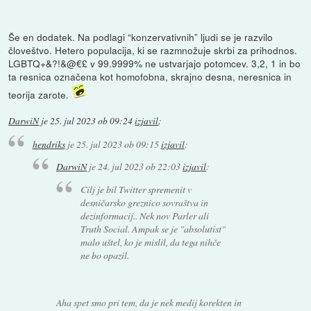
Še en dodatek. Na podlagi “konzervativnih” ljudi se je razvilo
človeštvo. Hetero populacija, ki se razmnožuje skrbi za prihodnos.
LGBTQ+&?!&@€£ v 99.9999% ne ustvarjajo potomcev. 3,2, 1 in bo
ta resnica označena kot homofobna, skrajno desna, neresnica in
teorija zarote.
DarwiN
je
25. jul 2023 ob 09:24
izjavil
:
hendriks
je
25. jul 2023 ob 09:15
izjavil
:
DarwiN
je
24. jul 2023 ob 22:03
izjavil
:
Cilj je bil Twitter spremenit v
desničarsko greznico sovraštva in
dezinformacij.. Nek nov Parler ali
Truth Social. Ampak se je "absolutist"
malo uštel, ko je mislil, da tega nihče
ne bo opazil.
Aha spet smo pri tem, da je nek medij korekten in