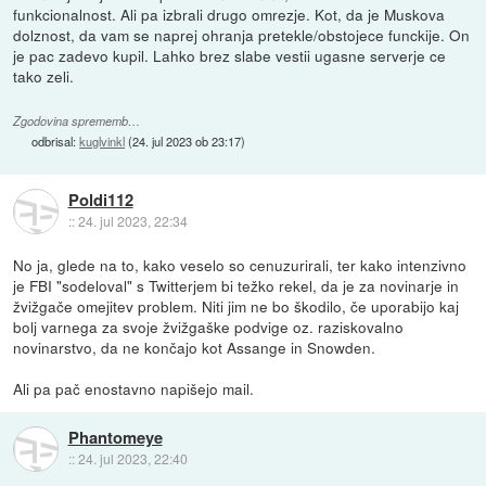
funkcionalnost. Ali pa izbrali drugo omrezje. Kot, da je Muskova
dolznost, da vam se naprej ohranja pretekle/obstojece funckije. On
je pac zadevo kupil. Lahko brez slabe vestii ugasne serverje ce
tako zeli.
Zgodovina sprememb…
odbrisal:
kuglvinkl
(
24. jul 2023 ob 23:17
)
Poldi112
::
24. jul 2023, 22:34
No ja, glede na to, kako veselo so cenuzurirali, ter kako intenzivno
je FBI "sodeloval" s Twitterjem bi težko rekel, da je za novinarje in
žvižgače omejitev problem. Niti jim ne bo škodilo, če uporabijo kaj
bolj varnega za svoje žvižgaške podvige oz. raziskovalno
novinarstvo, da ne končajo kot Assange in Snowden.
Ali pa pač enostavno napišejo mail.
Phantomeye
::
24. jul 2023, 22:40