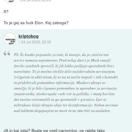
X?
To je gej as fuck Elon. Kaj zaboga?
kriptobog
::
24. jul 2023, 22:33
PS. Še kratko pojasnilo za tiste, ki menijo, da je ciničen ton
novice nemara neprimeren. Pred nekaj dnevi je Musk omejil
število zasebnih sporočil, ki jih lahko pošljejo uporabniki brez
naročnine. To je močno otežilo delo raziskovalnim novinarjem,
žvižgačem in aktivistom, ki so na ta način stopali v stik s kontakti
in pridobivali pomembne informacije. Muskovi ukrepi so
omrežje, ki je bilo izjemno pomembno in uporabno za novinarje,
znanstvenike, strokovnjake vseh vrst in politike, v manj kot letu
dni močno osiromašili in ga spremenili v greznico, kjer se
nebrzdano širijo skrajne ideje ter dezinformacije. Noben novinar
nad takšnim dogajanjem ne more in ne sme biti ravnodušen.
JA in kaj zdaj? Boste pa vzeli narocnino, ce rabite tako