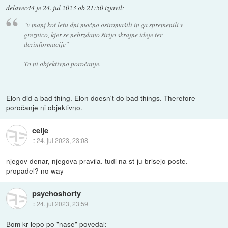
delavec44
je
24. jul 2023 ob 21:50
izjavil
:
"v manj kot letu dni močno osiromašili in ga spremenili v
greznico, kjer se nebrzdano širijo skrajne ideje ter
dezinformacije"
To ni objektivno poročanje.
Elon did a bad thing. Elon doesn't do bad things. Therefore -
poročanje ni objektivno.
celje
::
24. jul 2023, 23:08
njegov denar, njegova pravila. tudi na st-ju brisejo poste.
propadel? no way
psychoshorty
::
24. jul 2023, 23:59
Bom kr lepo po "nase" povedal: