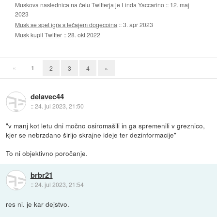
Muskova naslednica na čelu Twitterja je Linda Yaccarino
::
12. maj
2023
Musk se spet igra s tečajem dogecoina
::
3. apr 2023
Musk kupil Twitter
::
28. okt 2022
«
1
2
3
4
»
delavec44
::
24. jul 2023, 21:50
"v manj kot letu dni močno osiromašili in ga spremenili v greznico,
kjer se nebrzdano širijo skrajne ideje ter dezinformacije"
To ni objektivno poročanje.
brbr21
::
24. jul 2023, 21:54
res ni. je kar dejstvo.