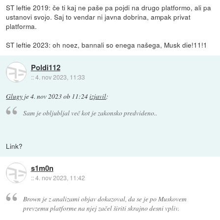
ST leftie 2019: če ti kaj ne paše pa pojdi na drugo platformo, ali pa
ustanovi svojo. Saj to vendar ni javna dobrina, ampak privat
platforma.
ST leftie 2023: oh noez, bannali so enega našega, Musk die!11!1
Poldi112
::
4. nov 2023, 11:33
Glugy
je
4. nov 2023 ob 11:24
izjavil
:
Sam je obljubljal več kot je zakonsko predvideno..
Link?
s1m0n
::
4. nov 2023, 11:42
Brown je z analizami objav dokazoval, da se je po Muskovem
prevzemu platforme na njej začel širiti skrajno desni vpliv.