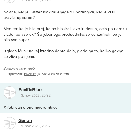
Novica, ker je Twitter blokiral enega x uporabnika, ker je kršil
pravila uporabe?
Medtem ko je bilo prej, ko so blokirali levo in desno, celo po nareku
vlade, pa vse ok? Še jebenega predsednika so cenzurirali, pa je
bilo vse super.
Izgleda Musk nekaj izredno dobro dela, glede na to, koliko govna
se zliva po njemu.
Zgodovina sprememb…
spremenil:
Poldi112
(
3. nov 2023 ob 20:28
)
PacificBlue
::
3. nov 2023, 20:32
X rabi samo eno modro ribico.
Ganon
::
3. nov 2023, 20:37