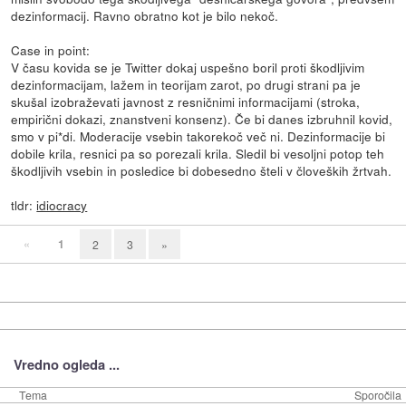
dezinformacij. Ravno obratno kot je bilo nekoč.
Case in point:
V času kovida se je Twitter dokaj uspešno boril proti škodljivim
dezinformacijam, lažem in teorijam zarot, po drugi strani pa je
skušal izobraževati javnost z resničnimi informacijami (stroka,
empirični dokazi, znanstveni konsenz). Če bi danes izbruhnil kovid,
smo v pi*di. Moderacije vsebin takorekoč več ni. Dezinformacije bi
dobile krila, resnici pa so porezali krila. Sledil bi vesoljni potop teh
škodljivih vsebin in posledice bi dobesedno šteli v človeških žrtvah.
tldr:
idiocracy
«
1
2
3
»
Vredno ogleda ...
Tema
Sporočila