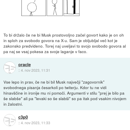
To bi držalo če ne bi Musk prostovoljno začel govort kako je on oh
in sploh za svobodo govora na X-u. Sam je obljubljal več kot je
zakonsko predvideno. Torej naj uveljavi to svojo svobodo govora al
pa naj se vsaj pokesa za svoje laganje v faco.
oracle
::
4. nov 2023, 11:31
Vse lepo in prav, če ne bi bil Musk največji "zagovornik"
svobodnega pisanja česarkoli po twiterju. Kdor tu ne vidi
hinavščine in ironije mu ni pomoči. Argumenti v stilu "prej je bilo pa
še slabše" ali pa "levaki so še slabši" so pa itak pod vsakim nivojem
in žalostni.
c3p0
::
4. nov 2023, 11:33