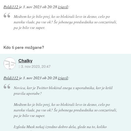
Poldi112
je
3. nov 2023 ob 20:28
izjavil
:
Medtem ko je bilo prej, ko so blokirali levo in desno, celo po
nareku vlade, pa vse ok? Še jebenega predsednika so cenzurirali,
pa je bilo vse super.
Kdo ti pere možgane?
Chalky
::
3. nov 2023, 20:47
Poldi112
je
3. nov 2023 ob 20:28
izjavil
:
Novica, ker je Twitter blokiral enega x uporabnika, ker je kršil
pravila uporabe?
Medtem ko je bilo prej, ko so blokirali levo in desno, celo po
nareku vlade, pa vse ok? Še jebenega predsednika so cenzurirali,
pa je bilo vse super.
Izgleda Musk nekaj izredno dobro dela, glede na to, koliko