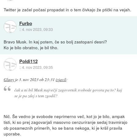
Twitter je začel počasi propadat in o tem čivkajo že ptički na vejah.
Furbo
::
4. nov 2023, 09:33
Bravo Musk. In kaj potem, če so bolj zastopani desni?
Ko je bilo obratno, je bil tiho.
Poldi112
::
4. nov 2023, 09:35
Glugy
je
3. nov 2023 ob 23:31
izjavil
:
čak a ni bil Musk največji zagovornik svobode govora pa to? kaj
se je pa zdej s tem zgodil?
Nič. Še vedno je svobode neprimerno več, kot jo je bilo, ampak
tisti, ki so prej zagovarjali masovno cenzuriranje sedaj travmirajo
ob posameznih primerih, ko se bana nekoga, ki je kršil pravila
uporabe.