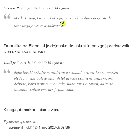
Gregor P
je
3. nov 2023 ob 23:34
izjavil
:
Musk, Trump, Putin ... kako zanimivo, da vedno eni in isti slepo
zagovarjajo vse te avtokrate
Za razliko od Bidna, ki je dejansko demokrat in ne zgolj predstavnik
Demokratske stranke?
kuall
je
3. nov 2023 ob 23:46
izjavil
:
dejte levaki nehajte moralizirat o svobodi govora, ker ste smešni
glede na vaše poteze zadnjih let in vaše politične cenzure. prav
debilno, kako morate imeti tako slabo razvito zavest, da se ne
zavedate, koliko cenzure je pod vami.
Kolega, demokrati niso levica.
Zgodovina sprememb…
spremenil:
Poldi112
(
4. nov 2023 ob 09:38
)