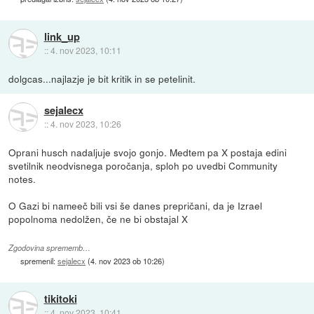
link_up
::
4. nov 2023, 10:11
dolgcas...najlazje je bit kritik in se petelinit.
sejalecx
::
4. nov 2023, 10:26
Oprani husch nadaljuje svojo gonjo. Medtem pa X postaja edini
svetilnik neodvisnega poročanja, sploh po uvedbi Community
notes.
O Gazi bi nameeč bili vsi še danes prepričani, da je Izrael
popolnoma nedolžen, če ne bi obstajal X
Zgodovina sprememb…
spremenil:
sejalecx
(
4. nov 2023 ob 10:26
)
tikitoki
::
4. nov 2023, 10:41