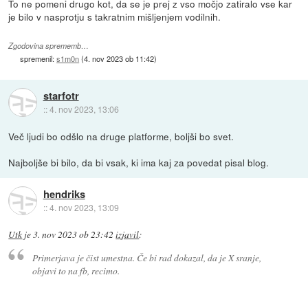
To ne pomeni drugo kot, da se je prej z vso močjo zatiralo vse kar
je bilo v nasprotju s takratnim mišljenjem vodilnih.
Zgodovina sprememb…
spremenil:
s1m0n
(
4. nov 2023 ob 11:42
)
starfotr
::
4. nov 2023, 13:06
Več ljudi bo odšlo na druge platforme, boljši bo svet.
Najboljše bi bilo, da bi vsak, ki ima kaj za povedat pisal blog.
hendriks
::
4. nov 2023, 13:09
Utk
je
3. nov 2023 ob 23:42
izjavil
:
Primerjava je čist umestna. Če bi rad dokazal, da je X sranje,
objavi to na fb, recimo.