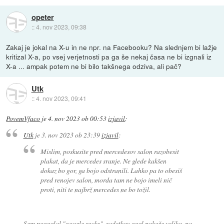
opeter
::
4. nov 2023, 09:38
Zakaj je jokal na X-u in ne npr. na Facebooku? Na slednjem bi lažje
kritizal X-a, po vsej verjetnosti pa ga še nekaj časa ne bi izgnali iz
X-a ... ampak potem ne bi bilo takšnega odziva, ali pač?
Utk
::
4. nov 2023, 09:41
PovemVfaco
je
4. nov 2023 ob 00:53
izjavil
:
Utk
je
3. nov 2023 ob 23:39
izjavil
:
Mislim, poskusite pred mercedesov salon razobesit
plakat, da je mercedes sranje. Ne glede kakšen
dokaz bo gor, ga bojo odstranili. Lahko pa to obesiš
pred renojev salon, morda tam ne bojo imeli nič
proti, niti te najbrž mercedes ne bo tožil.
Sem poguglal "google sucks", zadetkov gugl pokaže veliko, pa