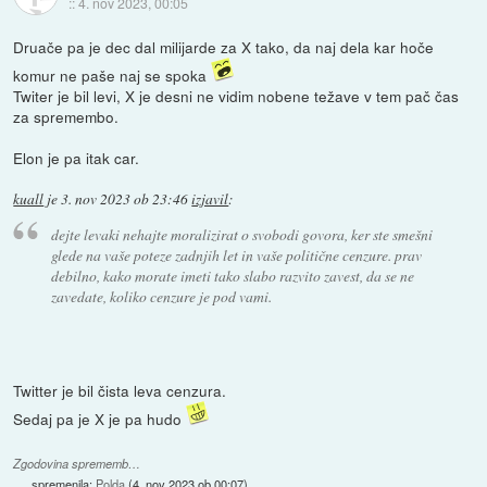
::
4. nov 2023, 00:05
Druače pa je dec dal milijarde za X tako, da naj dela kar hoče
komur ne paše naj se spoka
Twiter je bil levi, X je desni ne vidim nobene težave v tem pač čas
za spremembo.
Elon je pa itak car.
kuall
je
3. nov 2023 ob 23:46
izjavil
:
dejte levaki nehajte moralizirat o svobodi govora, ker ste smešni
glede na vaše poteze zadnjih let in vaše politične cenzure. prav
debilno, kako morate imeti tako slabo razvito zavest, da se ne
zavedate, koliko cenzure je pod vami.
Twitter je bil čista leva cenzura.
Sedaj pa je X je pa hudo
Zgodovina sprememb…
spremenila:
Polda
(
4. nov 2023 ob 00:07
)