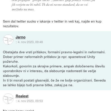
jih verjetn ne bi rabil. Tk da ni ravno standard, da so vsi
snežinke na max.
Sem dal twitter sucks v iskanje v twitter in veš kaj, najde en kup
rezultatov.
Jarno
::
4. nov 2023, 09:48
Obstajata dve vrsti pritiskov, formalni pravno-legalni in neformalni.
Dober primer neformalnih pritiskov je npr. spametoval Unity
požeruhe.
Kakorkoli, govorim za skrajne primere, ampak določenemu številu
uporabnikov ni v interesu, da slaboumje nadomesti še večje
slaboumje.
In ti bi morali postati glasnejši, če že ne bolje organizirani. Seveda
se lahko bijejo tudi pravne bitke, zakaj pa ne.
Realest
::
4. nov 2023, 09:53
Ne vem komu verjet