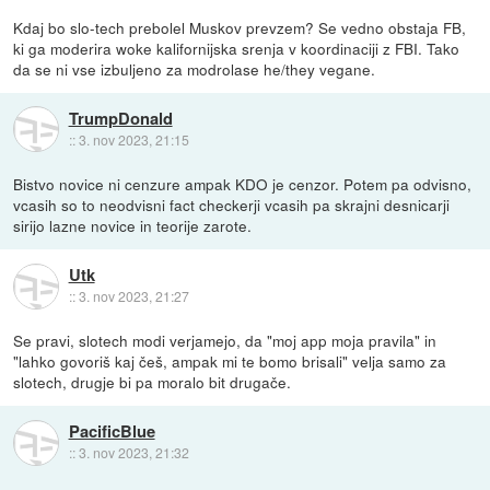
Kdaj bo slo-tech prebolel Muskov prevzem? Se vedno obstaja FB,
ki ga moderira woke kalifornijska srenja v koordinaciji z FBI. Tako
da se ni vse izbuljeno za modrolase he/they vegane.
TrumpDonald
::
3. nov 2023, 21:15
Bistvo novice ni cenzure ampak KDO je cenzor. Potem pa odvisno,
vcasih so to neodvisni fact checkerji vcasih pa skrajni desnicarji
sirijo lazne novice in teorije zarote.
Utk
::
3. nov 2023, 21:27
Se pravi, slotech modi verjamejo, da "moj app moja pravila" in
"lahko govoriš kaj češ, ampak mi te bomo brisali" velja samo za
slotech, drugje bi pa moralo bit drugače.
PacificBlue
::
3. nov 2023, 21:32