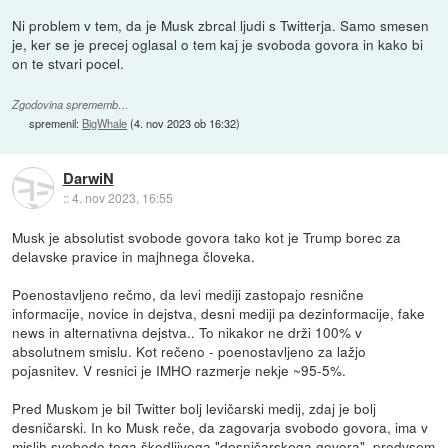
Ni problem v tem, da je Musk zbrcal ljudi s Twitterja. Samo smesen
je, ker se je precej oglasal o tem kaj je svoboda govora in kako bi
on te stvari pocel.
Zgodovina sprememb…
spremenil:
BigWhale
(
4. nov 2023 ob 16:32
)
DarwiN
::
4. nov 2023, 16:55
Musk je absolutist svobode govora tako kot je Trump borec za
delavske pravice in majhnega človeka.
Poenostavljeno rečmo, da levi mediji zastopajo resnične
informacije, novice in dejstva, desni mediji pa dezinformacije, fake
news in alternativna dejstva.. To nikakor ne drži 100% v
absolutnem smislu. Kot rečeno - poenostavljeno za lažjo
pojasnitev. V resnici je IMHO razmerje nekje ~95-5%.
Pred Muskom je bil Twitter bolj levičarski medij, zdaj je bolj
desničarski. In ko Musk reče, da zagovarja svobodo govora, ima v
mislih svobodo tega škodljivega "desničarskega govora", predvsem