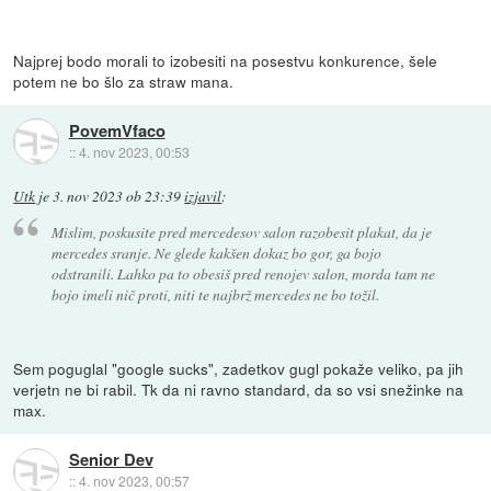
Najprej bodo morali to izobesiti na posestvu konkurence, šele
potem ne bo šlo za straw mana.
PovemVfaco
::
4. nov 2023, 00:53
Utk
je
3. nov 2023 ob 23:39
izjavil
:
Mislim, poskusite pred mercedesov salon razobesit plakat, da je
mercedes sranje. Ne glede kakšen dokaz bo gor, ga bojo
odstranili. Lahko pa to obesiš pred renojev salon, morda tam ne
bojo imeli nič proti, niti te najbrž mercedes ne bo tožil.
Sem poguglal "google sucks", zadetkov gugl pokaže veliko, pa jih
verjetn ne bi rabil. Tk da ni ravno standard, da so vsi snežinke na
max.
Senior Dev
::
4. nov 2023, 00:57