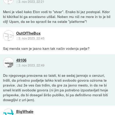
::
3. nov 2023, 22:21
Meni je všeč kako Elon vodi to "stvar". Enako bi jaz postopal. Kdor
bi kikirikal bi ga enostavno utišal. Noben mu nič ne more in to je bil
cilj! Upam, da se bo spravil še na ostale "platforme"!
OutOfTheBox
::
3. nov 2023, 22:45
Saj menda vam je jasno kam tak način vodenja pelje?
49106
::
3. nov 2023, 22:49
Do njegovega prevzema so taisti, ki se sedaj jamrajo o cenzuri,
trdili, da privatno podjetje lahko krati svobodo govora oziroma te
pravice. Jaz že ves čas trdim, da gre za javno mesto, in da ne bi
smeli kratiti svobode govora (ni jim pa potrebno izpostavljati tvoje
prispevke, da bi dosegel širšo publiko, bi pa definitivno morali biti
dosegljivi z url-jem).
BigWhale