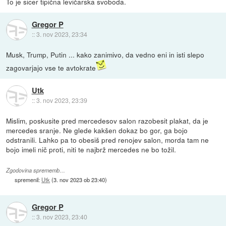
To je sicer tipična levičarska svoboda.
Gregor P
::
3. nov 2023, 23:34
Musk, Trump, Putin ... kako zanimivo, da vedno eni in isti slepo
zagovarjajo vse te avtokrate
Utk
::
3. nov 2023, 23:39
Mislim, poskusite pred mercedesov salon razobesit plakat, da je
mercedes sranje. Ne glede kakšen dokaz bo gor, ga bojo
odstranili. Lahko pa to obesiš pred renojev salon, morda tam ne
bojo imeli nič proti, niti te najbrž mercedes ne bo tožil.
Zgodovina sprememb…
spremenil:
Utk
(
3. nov 2023 ob 23:40
)
Gregor P
::
3. nov 2023, 23:40