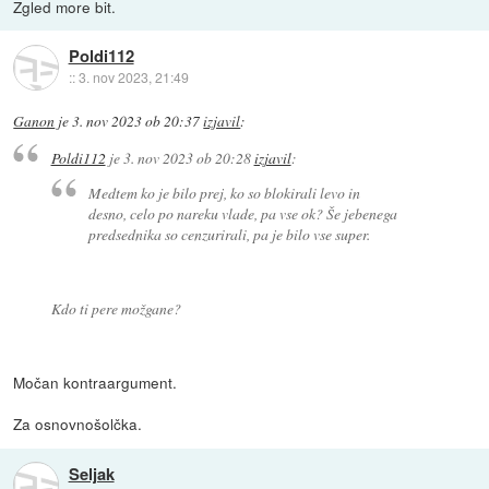
Zgled more bit.
Poldi112
::
3. nov 2023, 21:49
Ganon
je
3. nov 2023 ob 20:37
izjavil
:
Poldi112
je
3. nov 2023 ob 20:28
izjavil
:
Medtem ko je bilo prej, ko so blokirali levo in
desno, celo po nareku vlade, pa vse ok? Še jebenega
predsednika so cenzurirali, pa je bilo vse super.
Kdo ti pere možgane?
Močan kontraargument.
Za osnovnošolčka.
Seljak