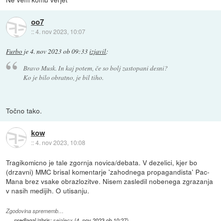
oo7
::
4. nov 2023, 10:07
Furbo
je
4. nov 2023 ob 09:33
izjavil
:
Bravo Musk. In kaj potem, če so bolj zastopani desni?
Ko je bilo obratno, je bil tiho.
Točno tako.
kow
::
4. nov 2023, 10:08
Tragikomicno je tale zgornja novica/debata. V dezelici, kjer bo
(drzavni) MMC brisal komentarje 'zahodnega propagandista' Pac-
Mana brez vsake obrazlozitve. Nisem zasledil nobenega zgrazanja
v nasih medijih. O utisanju.
Zgodovina sprememb…
predlagal izbris:
sejalecx
(
4. nov 2023 ob 10:27
)