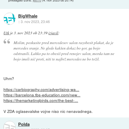
predlagalo izbris:
jest10
(
4. nov 2023 ob 20:14
)
BigWhale
::
3. nov 2023, 23:46
Utk
je
3. nov 2023 ob 23:39
izjavil
:
Mislim, poskusite pred mercedesov salon razobesit plakat, da je
mercedes sranje. Ne glede kakšen dokaz bo gor, ga bojo
odstranili. Lahko pa to obesiš pred renojev salon, morda tam ne
bojo imeli nič proti, niti te najbrž mercedes ne bo tožil.
Uhm?
https://carbiography.com/advertising-wa...
https://barcelona.tbs-education.com/new...
https://themarketingbirds.com/the-best-...
V ZDA oglasevalske vojne niso nic nenavadnega.
Polda