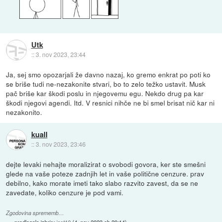
Utk
::
3. nov 2023, 23:44
Ja, sej smo opozarjali že davno nazaj, ko gremo enkrat po poti ko
se briše tudi ne-nezakonite stvari, bo to zelo težko ustavit. Musk
pač briše kar škodi poslu in njegovemu egu. Nekdo drug pa kar
škodi njegovi agendi. Itd. V resnici nihče ne bi smel brisat nič kar ni
nezakonito.
kuall
::
3. nov 2023, 23:46
dejte levaki nehajte moralizirat o svobodi govora, ker ste smešni
glede na vaše poteze zadnjih let in vaše politične cenzure. prav
debilno, kako morate imeti tako slabo razvito zavest, da se ne
zavedate, koliko cenzure je pod vami.
Zgodovina sprememb…