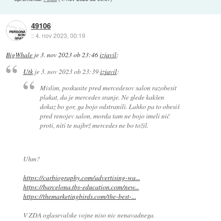
49106
::
4. nov 2023, 00:19
BigWhale
je
3. nov 2023 ob 23:46
izjavil
:
Utk
je
3. nov 2023 ob 23:39
izjavil
:
Mislim, poskusite pred mercedesov salon razobesit
plakat, da je mercedes sranje. Ne glede kakšen
dokaz bo gor, ga bojo odstranili. Lahko pa to obesiš
pred renojev salon, morda tam ne bojo imeli nič
proti, niti te najbrž mercedes ne bo tožil.
Uhm?
https://carbiography.com/advertising-wa...
https://barcelona.tbs-education.com/new...
https://themarketingbirds.com/the-best-...
V ZDA oglasevalske vojne niso nic nenavadnega.