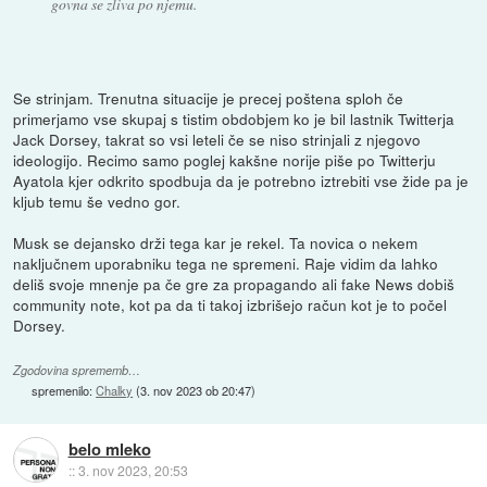
govna se zliva po njemu.
Se strinjam. Trenutna situacije je precej poštena sploh če
primerjamo vse skupaj s tistim obdobjem ko je bil lastnik Twitterja
Jack Dorsey, takrat so vsi leteli če se niso strinjali z njegovo
ideologijo. Recimo samo poglej kakšne norije piše po Twitterju
Ayatola kjer odkrito spodbuja da je potrebno iztrebiti vse žide pa je
kljub temu še vedno gor.
Musk se dejansko drži tega kar je rekel. Ta novica o nekem
naključnem uporabniku tega ne spremeni. Raje vidim da lahko
deliš svoje mnenje pa če gre za propagando ali fake News dobiš
community note, kot pa da ti takoj izbrišejo račun kot je to počel
Dorsey.
Zgodovina sprememb…
spremenilo:
Chalky
(
3. nov 2023 ob 20:47
)
belo mleko
::
3. nov 2023, 20:53