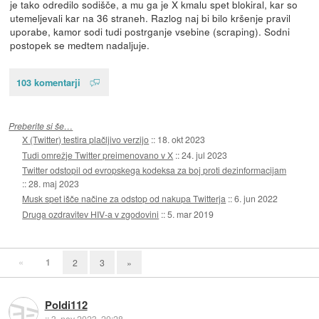
je tako odredilo sodišče, a mu ga je X kmalu spet blokiral, kar so
utemeljevali kar na 36 straneh. Razlog naj bi bilo kršenje pravil
uporabe, kamor sodi tudi postrganje vsebine (scraping). Sodni
postopek se medtem nadaljuje.
103 komentarji
Preberite si še…
X (Twitter) testira plačljivo verzijo
::
18. okt 2023
Tudi omrežje Twitter preimenovano v X
::
24. jul 2023
Twitter odstopil od evropskega kodeksa za boj proti dezinformacijam
::
28. maj 2023
Musk spet išče načine za odstop od nakupa Twitterja
::
6. jun 2022
Druga ozdravitev HIV-a v zgodovini
::
5. mar 2019
«
1
2
3
»
Poldi112
::
3. nov 2023, 20:28