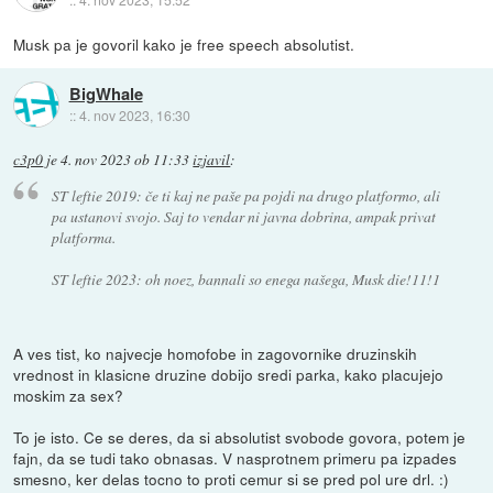
Musk pa je govoril kako je free speech absolutist.
BigWhale
::
4. nov 2023, 16:30
c3p0
je
4. nov 2023 ob 11:33
izjavil
:
ST leftie 2019: če ti kaj ne paše pa pojdi na drugo platformo, ali
pa ustanovi svojo. Saj to vendar ni javna dobrina, ampak privat
platforma.
ST leftie 2023: oh noez, bannali so enega našega, Musk die!11!1
A ves tist, ko najvecje homofobe in zagovornike druzinskih
vrednost in klasicne druzine dobijo sredi parka, kako placujejo
moskim za sex?
To je isto. Ce se deres, da si absolutist svobode govora, potem je
fajn, da se tudi tako obnasas. V nasprotnem primeru pa izpades
smesno, ker delas tocno to proti cemur si se pred pol ure drl. :)