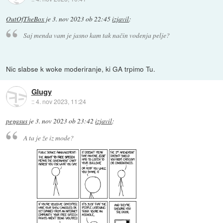
OutOfTheBox
je
3. nov 2023 ob 22:45
izjavil
:
Saj menda vam je jasno kam tak način vodenja pelje?
Nic slabse k woke moderiranje, ki GA trpimo Tu.
Glugy
::
4. nov 2023, 11:24
pegasus
je
3. nov 2023 ob 23:42
izjavil
:
A ta je že iz mode?