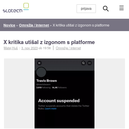
☰
Novice
»
Omrežja / internet
»
X kritika utišal z izgonom s platforme
X kritika utišal z izgonom s platforme
Matej Huš
::
3. nov 2023
ob 19:58
Omrežja / internet