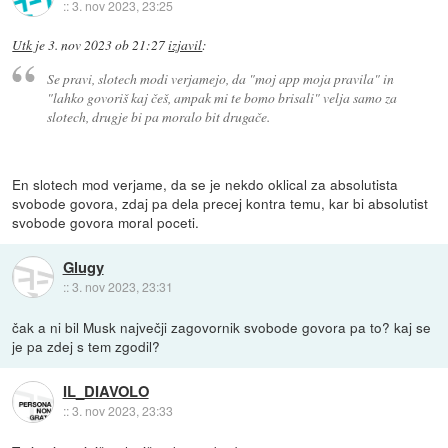
::
3. nov 2023, 23:25
Utk
je
3. nov 2023 ob 21:27
izjavil
:
Se pravi, slotech modi verjamejo, da "moj app moja pravila" in
"lahko govoriš kaj češ, ampak mi te bomo brisali" velja samo za
slotech, drugje bi pa moralo bit drugače.
En slotech mod verjame, da se je nekdo oklical za absolutista
svobode govora, zdaj pa dela precej kontra temu, kar bi absolutist
svobode govora moral poceti.
Glugy
::
3. nov 2023, 23:31
čak a ni bil Musk največji zagovornik svobode govora pa to? kaj se
je pa zdej s tem zgodil?
IL_DIAVOLO
::
3. nov 2023, 23:33