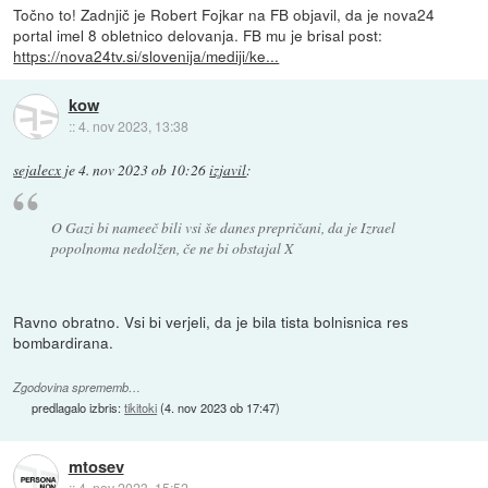
Točno to! Zadnjič je Robert Fojkar na FB objavil, da je nova24
portal imel 8 obletnico delovanja. FB mu je brisal post:
https://nova24tv.si/slovenija/mediji/ke...
kow
::
4. nov 2023, 13:38
sejalecx
je
4. nov 2023 ob 10:26
izjavil
:
O Gazi bi nameeč bili vsi še danes prepričani, da je Izrael
popolnoma nedolžen, če ne bi obstajal X
Ravno obratno. Vsi bi verjeli, da je bila tista bolnisnica res
bombardirana.
Zgodovina sprememb…
predlagalo izbris:
tikitoki
(
4. nov 2023 ob 17:47
)
mtosev
::
4. nov 2023, 15:52