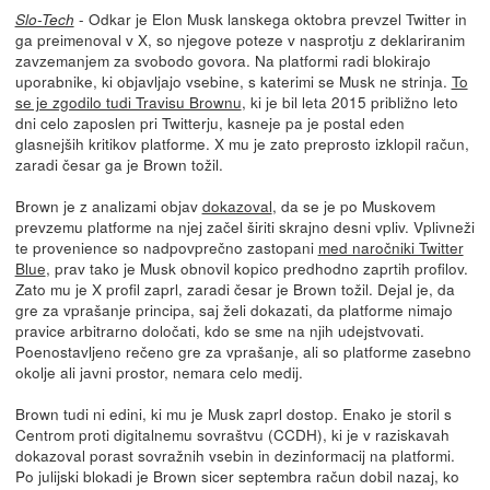
- Odkar je Elon Musk lanskega oktobra prevzel Twitter in
Slo-Tech
ga preimenoval v X, so njegove poteze v nasprotju z deklariranim
zavzemanjem za svobodo govora. Na platformi radi blokirajo
uporabnike, ki objavljajo vsebine, s katerimi se Musk ne strinja.
To
se je zgodilo tudi Travisu Brownu
, ki je bil leta 2015 približno leto
dni celo zaposlen pri Twitterju, kasneje pa je postal eden
glasnejših kritikov platforme. X mu je zato preprosto izklopil račun,
zaradi česar ga je Brown tožil.
Brown je z analizami objav
dokazoval
, da se je po Muskovem
prevzemu platforme na njej začel širiti skrajno desni vpliv. Vplivneži
te provenience so nadpovprečno zastopani
med naročniki Twitter
Blue
, prav tako je Musk obnovil kopico predhodno zaprtih profilov.
Zato mu je X profil zaprl, zaradi česar je Brown tožil. Dejal je, da
gre za vprašanje principa, saj želi dokazati, da platforme nimajo
pravice arbitrarno določati, kdo se sme na njih udejstvovati.
Poenostavljeno rečeno gre za vprašanje, ali so platforme zasebno
okolje ali javni prostor, nemara celo medij.
Brown tudi ni edini, ki mu je Musk zaprl dostop. Enako je storil s
Centrom proti digitalnemu sovraštvu (CCDH), ki je v raziskavah
dokazoval porast sovražnih vsebin in dezinformacij na platformi.
Po julijski blokadi je Brown sicer septembra račun dobil nazaj, ko