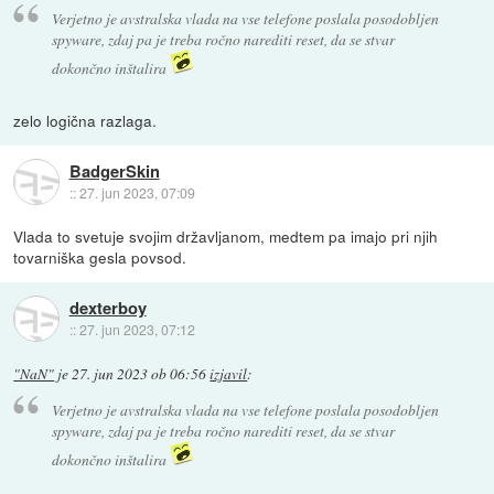
Verjetno je avstralska vlada na vse telefone poslala posodobljen
spyware, zdaj pa je treba ročno narediti reset, da se stvar
dokončno inštalira
zelo logična razlaga.
BadgerSkin
::
27. jun 2023, 07:09
Vlada to svetuje svojim državljanom, medtem pa imajo pri njih
tovarniška gesla povsod.
dexterboy
::
27. jun 2023, 07:12
"NaN"
je
27. jun 2023 ob 06:56
izjavil
:
Verjetno je avstralska vlada na vse telefone poslala posodobljen
spyware, zdaj pa je treba ročno narediti reset, da se stvar
dokončno inštalira