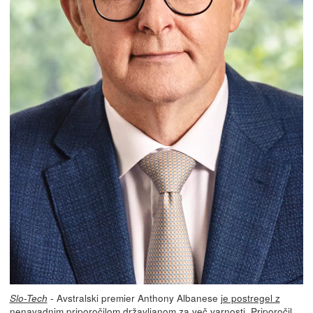
- Avstralski premier Anthony Albanese
je postregel z
Slo-Tech
nenavadnim priporočilom državljanom
za več varnosti. Priporočil