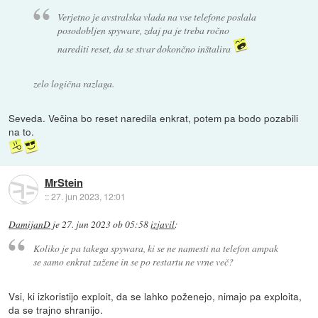
Verjetno je avstralska vlada na vse telefone poslala
posodobljen spyware, zdaj pa je treba ročno
narediti reset, da se stvar dokončno inštalira
zelo logična razlaga.
Seveda. Večina bo reset naredila enkrat, potem pa bodo pozabili
na to.
MrStein
::
27. jun 2023, 12:01
DamijanD
je
27. jun 2023 ob 05:58
izjavil
:
Koliko je pa takega spywara, ki se ne namesti na telefon ampak
se samo enkrat zažene in se po restartu ne vrne več?
Vsi, ki izkoristijo exploit, da se lahko poženejo, nimajo pa exploita,
da se trajno shranijo.