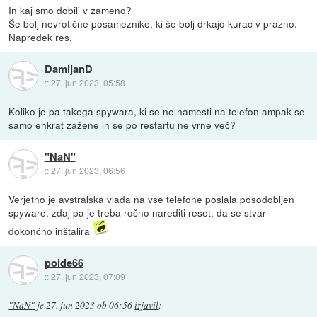
In kaj smo dobili v zameno?
Še bolj nevrotične posameznike, ki še bolj drkajo kurac v prazno.
Napredek res.
DamijanD
::
27. jun 2023, 05:58
Koliko je pa takega spywara, ki se ne namesti na telefon ampak se
samo enkrat zažene in se po restartu ne vrne več?
"NaN"
::
27. jun 2023, 06:56
Verjetno je avstralska vlada na vse telefone poslala posodobljen
spyware, zdaj pa je treba ročno narediti reset, da se stvar
dokončno inštalira
polde66
::
27. jun 2023, 07:09
"NaN"
je
27. jun 2023 ob 06:56
izjavil
: