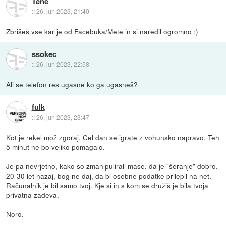
Tene
::
26. jun 2023, 21:40
Zbrišeš vse kar je od Facebuka/Mete in si naredil ogromno :)
ssokec
::
26. jun 2023, 22:58
Ali se telefon res ugasne ko ga ugasneš?
fulk
::
26. jun 2023, 23:47
Kot je rekel mož zgoraj. Cel dan se igrate z vohunsko napravo. Teh
5 minut ne bo veliko pomagalo.
Je pa nevrjetno, kako so zmanipulirali mase, da je "šeranje" dobro.
20-30 let nazaj, bog ne daj, da bi osebne podatke prilepil na net.
Računalnik je bil samo tvoj. Kje si in s kom se družiš je bila tvoja
privatna zadeva.
Noro.