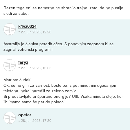
Razen tega eni se namerno ne shranijo trajno, zato, da ne pustijo
sledi za sabo.
k4vz0024
::
27. jun 2023, 12:20
Avstralija je članica peterih očes. S ponovnim zagonom bi se
zagnali vohunski programi!
feryz
::
27. jun 2023, 13:05
Matr ste čudaki.
Ok, če ne glih za varnost, boste pa, s pet minutnim ugašanjem
telefona, nekaj naredili za zeleno zemljo.
Si predstavljate prišparano energijo? Ufff. Vsaka minuta šteje, ker
jih imamo samo še par do polnoči.
opeter
::
28. jun 2023, 17:20