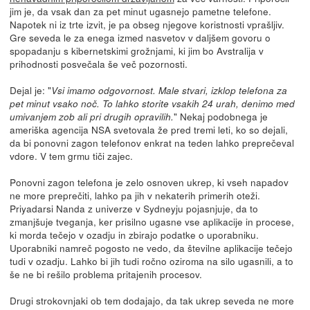
jim je, da vsak dan za pet minut ugasnejo pametne telefone.
Napotek ni iz trte izvit, je pa obseg njegove koristnosti vprašljiv.
Gre seveda le za enega izmed nasvetov v daljšem govoru o
spopadanju s kibernetskimi grožnjami, ki jim bo Avstralija v
prihodnosti posvečala še več pozornosti.
Dejal je: "
Vsi imamo odgovornost. Male stvari, izklop telefona za
pet minut vsako noč. To lahko storite vsakih 24 urah, denimo med
" Nekaj podobnega je
umivanjem zob ali pri drugih opravilih.
ameriška agencija NSA svetovala že pred tremi leti, ko so dejali,
da bi ponovni zagon telefonov enkrat na teden lahko preprečeval
vdore. V tem grmu tiči zajec.
Ponovni zagon telefona je zelo osnoven ukrep, ki vseh napadov
ne more preprečiti, lahko pa jih v nekaterih primerih oteži.
Priyadarsi Nanda z univerze v Sydneyju pojasnjuje, da to
zmanjšuje tveganja, ker prisilno ugasne vse aplikacije in procese,
ki morda tečejo v ozadju in zbirajo podatke o uporabniku.
Uporabniki namreč pogosto ne vedo, da številne aplikacije tečejo
tudi v ozadju. Lahko bi jih tudi ročno oziroma na silo ugasnili, a to
še ne bi rešilo problema pritajenih procesov.
Drugi strokovnjaki ob tem dodajajo, da tak ukrep seveda ne more