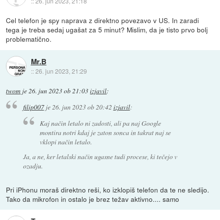
::
26. jun 2023, 21:18
Cel telefon je spy naprava z direktno povezavo v US. In zaradi
tega je treba sedaj ugašat za 5 minut? Mislim, da je tisto prvo bolj
problematično.
Mr.B
::
26. jun 2023, 21:29
twom
je
26. jun 2023 ob 21:03
izjavil
:
filip007
je
26. jun 2023 ob 20:42
izjavil
:
Kaj način letalo ni zadosti, ali pa naj Google
montira notri kdaj je zaton sonca in takrat naj se
vklopi način letalo.
Ja, a ne, ker letalski način ugasne tudi procese, ki tečejo v
ozadju.
Pri iPhonu moraš direktno reši, ko izklopiš telefon da te ne sledijo.
Tako da mikrofon in ostalo je brez težav aktivno.... samo