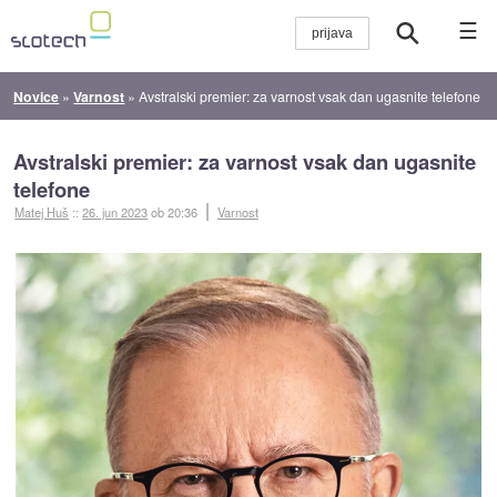
☰
Novice
»
Varnost
»
Avstralski premier: za varnost vsak dan ugasnite telefone
Avstralski premier: za varnost vsak dan ugasnite
telefone
Matej Huš
::
26. jun 2023
ob 20:36
Varnost