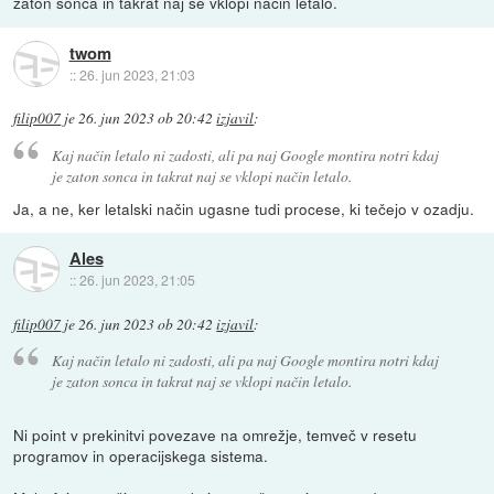
zaton sonca in takrat naj se vklopi način letalo.
twom
::
26. jun 2023, 21:03
filip007
je
26. jun 2023 ob 20:42
izjavil
:
Kaj način letalo ni zadosti, ali pa naj Google montira notri kdaj
je zaton sonca in takrat naj se vklopi način letalo.
Ja, a ne, ker letalski način ugasne tudi procese, ki tečejo v ozadju.
Ales
::
26. jun 2023, 21:05
filip007
je
26. jun 2023 ob 20:42
izjavil
:
Kaj način letalo ni zadosti, ali pa naj Google montira notri kdaj
je zaton sonca in takrat naj se vklopi način letalo.
Ni point v prekinitvi povezave na omrežje, temveč v resetu
programov in operacijskega sistema.