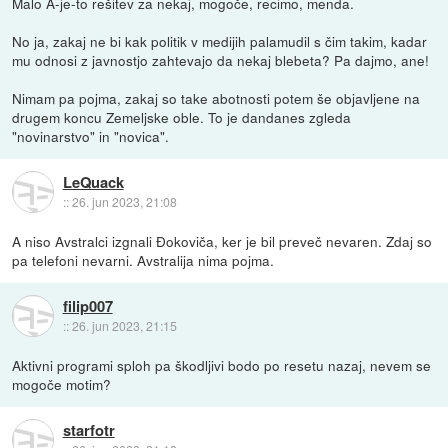
Malo A-je-to rešitev za nekaj, mogoče, recimo, menda.
No ja, zakaj ne bi kak politik v medijih palamudil s čim takim, kadar
mu odnosi z javnostjo zahtevajo da nekaj blebeta? Pa dajmo, ane!
Nimam pa pojma, zakaj so take abotnosti potem še objavljene na
drugem koncu Zemeljske oble. To je dandanes zgleda
"novinarstvo" in "novica".
LeQuack
::
26. jun 2023, 21:08
A niso Avstralci izgnali Đokoviča, ker je bil preveč nevaren. Zdaj so
pa telefoni nevarni. Avstralija nima pojma.
filip007
::
26. jun 2023, 21:15
Aktivni programi sploh pa škodljivi bodo po resetu nazaj, nevem se
mogoče motim?
starfotr