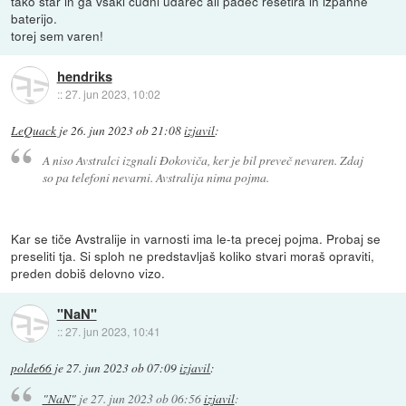
tako star in ga vsaki čudni udarec ali padec resetira in izpahne
baterijo.
torej sem varen!
hendriks
::
27. jun 2023, 10:02
LeQuack
je
26. jun 2023 ob 21:08
izjavil
:
A niso Avstralci izgnali Đokoviča, ker je bil preveč nevaren. Zdaj
so pa telefoni nevarni. Avstralija nima pojma.
Kar se tiče Avstralije in varnosti ima le-ta precej pojma. Probaj se
preseliti tja. Si sploh ne predstavljaš koliko stvari moraš opraviti,
preden dobiš delovno vizo.
"NaN"
::
27. jun 2023, 10:41
polde66
je
27. jun 2023 ob 07:09
izjavil
:
"NaN"
je
27. jun 2023 ob 06:56
izjavil
: