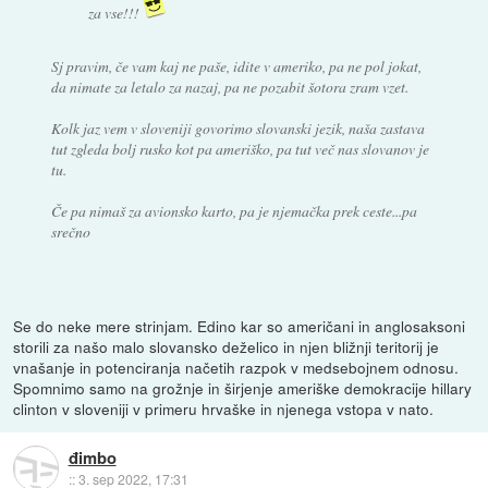
za vse!!!
Sj pravim, če vam kaj ne paše, idite v ameriko, pa ne pol jokat,
da nimate za letalo za nazaj, pa ne pozabit šotora zram vzet.
Kolk jaz vem v sloveniji govorimo slovanski jezik, naša zastava
tut zgleda bolj rusko kot pa ameriško, pa tut več nas slovanov je
tu.
Če pa nimaš za avionsko karto, pa je njemačka prek ceste...pa
srečno
Se do neke mere strinjam. Edino kar so američani in anglosaksoni
storili za našo malo slovansko deželico in njen bližnji teritorij je
vnašanje in potenciranja načetih razpok v medsebojnem odnosu.
Spomnimo samo na grožnje in širjenje ameriške demokracije hillary
clinton v sloveniji v primeru hrvaške in njenega vstopa v nato.
đimbo
::
3. sep 2022, 17:31