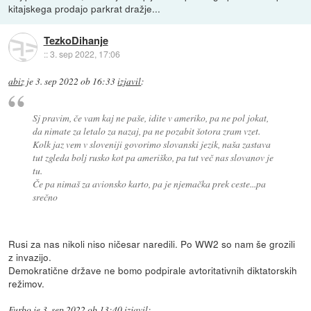
kitajskega prodajo parkrat dražje...
TezkoDihanje
::
3. sep 2022, 17:06
abiz
je
3. sep 2022 ob 16:33
izjavil
:
Sj pravim, če vam kaj ne paše, idite v ameriko, pa ne pol jokat,
da nimate za letalo za nazaj, pa ne pozabit šotora zram vzet.
Kolk jaz vem v sloveniji govorimo slovanski jezik, naša zastava
tut zgleda bolj rusko kot pa ameriško, pa tut več nas slovanov je
tu.
Če pa nimaš za avionsko karto, pa je njemačka prek ceste...pa
srečno
Rusi za nas nikoli niso ničesar naredili. Po WW2 so nam še grozili
z invazijo.
Demokratične države ne bomo podpirale avtoritativnih diktatorskih
režimov.
Furbo
je
3. sep 2022 ob 13:40
izjavil
: