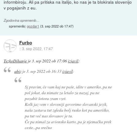
informbiroju. Ali pa pritiska na italijo, ko nas je ta blokirala slovenijo
v pogajanih z eu.
Zgodovina sprememb…
spremenilo:
gozdar1
(
3. sep 2022 ob 17:47
)
Furbo
::
3. sep 2022, 17:47
TezkoDihanje
je
3. sep 2022 ob 17:06
izjavil
:
abiz
je
3. sep 2022 ob 16:33
izjavil
:
Sj pravim, če vam kaj ne paše, idite v ameriko, pa ne
pol jokat, da nimate za letalo za nazaj, pa ne
pozabit šotora zram vzet.
Kolk jaz vem v sloveniji govorimo slovanski jezik,
naša zastava tut zgleda bolj rusko kot pa ameriško,
pa tut več nas slovanov je tu.
Če pa nimaš za avionsko karto, pa je njemačka prek
ceste...pa srečno