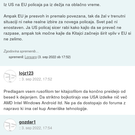
Iz US na EU policaja pa iz dežja na oblačno vreme.
Ampak EU je presvoh in premalo povezana, tak da žal v trenutni
situaciji ni neke realne izbire za novega policaja. Svet pač ni
enostaven. Ja US policaj sicer rabi kako kajlo da se preveč ne
razpase, ampak tok močne kajle da Kitajci začnejo širit vpliv v EU si
ne zelimo.
Zgodovina sprememb…
spremenil:
Lonsarg
(
3. sep 2022 ob 17:52
)
lojz123
::
3. sep 2022, 17:52
Predlagam vsem rusofilom ter kitajcofilom da končno preidejo od
besed k dejanjem. Da striktno bojkotirajo vse USA izdelke nič več
AMD Intel Windows Android itd. Ne pa da dostopajo do foruma z
napravo ki ima cel kup Ameriške tehnologije.
gozdar1
::
3. sep 2022, 17:54