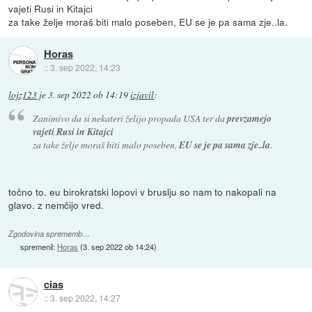
vajeti Rusi in Kitajci
za take želje moraš biti malo poseben, EU se je pa sama zje..la.
Horas
::
3. sep 2022, 14:23
lojz123
je
3. sep 2022 ob 14:19
izjavil
:
Zanimivo da si nekateri želijo propada USA ter da
prevzamejo
vajeti Rusi in Kitajci
za take želje moraš biti malo poseben,
EU se je pa sama zje..la
.
točno to. eu birokratski lopovi v bruslju so nam to nakopali na
glavo. z nemčijo vred.
Zgodovina sprememb…
spremenil:
Horas
(
3. sep 2022 ob 14:24
)
cias
::
3. sep 2022, 14:27