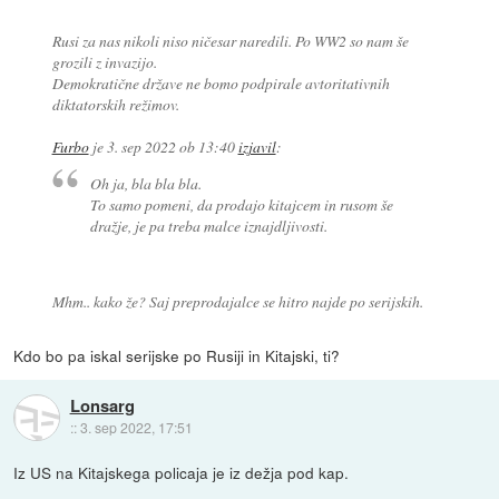
Rusi za nas nikoli niso ničesar naredili. Po WW2 so nam še
grozili z invazijo.
Demokratične države ne bomo podpirale avtoritativnih
diktatorskih režimov.
Furbo
je
3. sep 2022 ob 13:40
izjavil
:
Oh ja, bla bla bla.
To samo pomeni, da prodajo kitajcem in rusom še
dražje, je pa treba malce iznajdljivosti.
Mhm.. kako že? Saj preprodajalce se hitro najde po serijskih.
Kdo bo pa iskal serijske po Rusiji in Kitajski, ti?
Lonsarg
::
3. sep 2022, 17:51
Iz US na Kitajskega policaja je iz dežja pod kap.