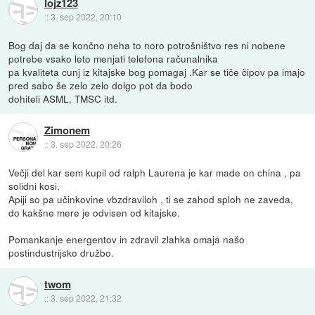
lojz123
::
3. sep 2022, 20:10
Bog daj da se končno neha to noro potrošništvo res ni nobene
potrebe vsako leto menjati telefona računalnika
pa kvaliteta cunj iz kitajske bog pomagaj .Kar se tiče čipov pa imajo
pred sabo še zelo zelo dolgo pot da bodo
dohiteli ASML, TMSC itd.
Zimonem
::
3. sep 2022, 20:26
Večji del kar sem kupil od ralph Laurena je kar made on china , pa
solidni kosi.
Apiji so pa učinkovine vbzdraviloh , ti se zahod sploh ne zaveda,
do kakšne mere je odvisen od kitajske.
Pomankanje energentov in zdravil zlahka omaja našo
postindustrijsko družbo.
twom
::
3. sep 2022, 21:32