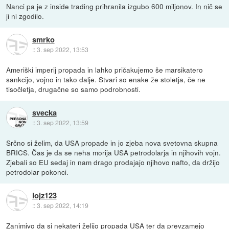
Nanci pa je z inside trading prihranila izgubo 600 miljonov. In nič se
ji ni zgodilo.
smrko
::
3. sep 2022, 13:53
Ameriški imperij propada in lahko pričakujemo še marsikatero
sankcijo, vojno in tako dalje. Stvari so enake že stoletja, če ne
tisočletja, drugačne so samo podrobnosti.
svecka
::
3. sep 2022, 13:59
Srčno si želim, da USA propade in jo zjeba nova svetovna skupna
BRICS. Čas je da se neha morija USA petrodolarja in njihovih vojn.
Zjebali so EU sedaj in nam drago prodajajo njihovo nafto, da držijo
petrodolar pokonci.
lojz123
::
3. sep 2022, 14:19
Zanimivo da si nekateri želijo propada USA ter da prevzamejo