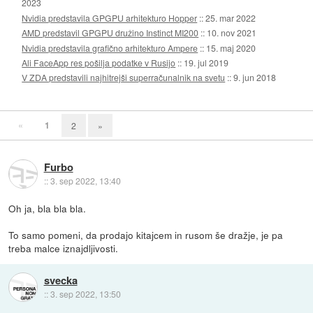
2023
Nvidia predstavila GPGPU arhitekturo Hopper
::
25. mar 2022
AMD predstavil GPGPU družino Instinct MI200
::
10. nov 2021
Nvidia predstavila grafično arhitekturo Ampere
::
15. maj 2020
Ali FaceApp res pošilja podatke v Rusijo
::
19. jul 2019
V ZDA predstavili najhitrejši superračunalnik na svetu
::
9. jun 2018
«
1
2
»
Furbo
::
3. sep 2022, 13:40
Oh ja, bla bla bla.
To samo pomeni, da prodajo kitajcem in rusom še dražje, je pa
treba malce iznajdljivosti.
svecka
::
3. sep 2022, 13:50