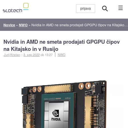
☰
Novice
»
NWO
»
Nvidia in AMD ne smeta prodajati GPGPU čipov na Kitajsko in v Rusijo
Nvidia in AMD ne smeta prodajati GPGPU čipov
na Kitajsko in v Rusijo
Jurij Kristan
::
3. sep 2022
ob 13:27
NWO