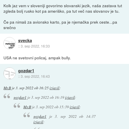
Kolk jaz vem v sloveniji govorimo slovanski jezik, naša zastava tut
zgleda bolj rusko kot pa ameriško, pa tut več nas slovanov je tu.
Če pa nimaš za avionsko karto, pa je njemačka prek ceste...pa
srečno
svecka
::
3. sep 2022, 16:33
USA ne svetovni policaj, ampak bully.
gozdar1
::
3. sep 2022, 16:43
Mr.B
je
3. sep 2022 ob 16:25
izjavil
:
gozdar1
je
3. sep 2022 ob 16:19
izjavil
:
Mr.B
je
3. sep 2022 ob 15:39
izjavil
:
gozdar1
je
3. sep 2022 ob 14:37
izjavil
: