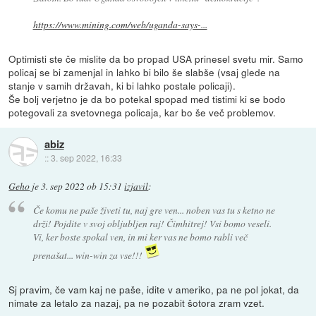
https://www.mining.com/web/uganda-says-...
Optimisti ste če mislite da bo propad USA prinesel svetu mir. Samo
policaj se bi zamenjal in lahko bi bilo še slabše (vsaj glede na
stanje v samih državah, ki bi lahko postale policaji).
Še bolj verjetno je da bo potekal spopad med tistimi ki se bodo
potegovali za svetovnega policaja, kar bo še več problemov.
abiz
::
3. sep 2022, 16:33
Geho
je
3. sep 2022 ob 15:31
izjavil
:
Če komu ne paše živeti tu, naj gre ven... noben vas tu s ketno ne
drži! Pojdite v svoj obljubljen raj! Čimhitrej! Vsi bomo veseli.
Vi, ker boste spokal ven, in mi ker vas ne bomo rabli več
prenašat... win-win za vse!!!
Sj pravim, če vam kaj ne paše, idite v ameriko, pa ne pol jokat, da
nimate za letalo za nazaj, pa ne pozabit šotora zram vzet.