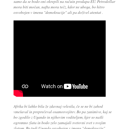
samo da se bodo oni okrepili na račuin prodapa EU. Petrodollar
mora biti močan, nafta mora tečz, kdor ne uboga, bo hitro
osvobojen v imenu "demokracije" ali pa doživel atentat .
Afrika bi lahko bila že zdavnaj velesila, če se ne bi zahod
vmešaval in preprečeval osamosvojitev. Bo pa zanimivo, kaj se
bo zgodilo z Ugando in njihovim voditeljem, kjer so našli
ogromno zlata in bodo zelo zamajali svetovni svet s svojim
zlatom. Bo tudi Uganda osvobojen v imenu "demokracije".