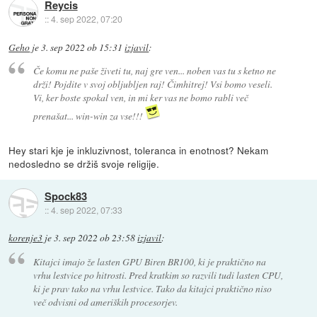
Reycis
::
4. sep 2022, 07:20
Geho
je
3. sep 2022 ob 15:31
izjavil
:
Če komu ne paše živeti tu, naj gre ven... noben vas tu s ketno ne
drži! Pojdite v svoj obljubljen raj! Čimhitrej! Vsi bomo veseli.
Vi, ker boste spokal ven, in mi ker vas ne bomo rabli več
prenašat... win-win za vse!!!
Hey stari kje je inkluzivnost, toleranca in enotnost? Nekam
nedosledno se držiš svoje religije.
Spock83
::
4. sep 2022, 07:33
korenje3
je
3. sep 2022 ob 23:58
izjavil
:
Kitajci imajo že lasten GPU Biren BR100, ki je praktično na
vrhu lestvice po hitrosti. Pred kratkim so razvili tudi lasten CPU,
ki je prav tako na vrhu lestvice. Tako da kitajci praktično niso
več odvisni od ameriških procesorjev.