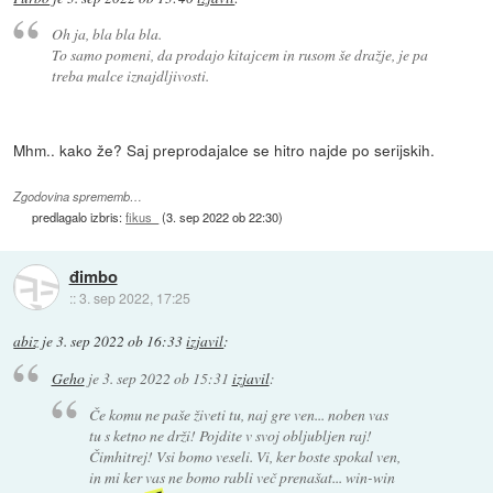
Oh ja, bla bla bla.
To samo pomeni, da prodajo kitajcem in rusom še dražje, je pa
treba malce iznajdljivosti.
Mhm.. kako že? Saj preprodajalce se hitro najde po serijskih.
Zgodovina sprememb…
predlagalo izbris:
fikus_
(
3. sep 2022 ob 22:30
)
đimbo
::
3. sep 2022, 17:25
abiz
je
3. sep 2022 ob 16:33
izjavil
:
Geho
je
3. sep 2022 ob 15:31
izjavil
:
Če komu ne paše živeti tu, naj gre ven... noben vas
tu s ketno ne drži! Pojdite v svoj obljubljen raj!
Čimhitrej! Vsi bomo veseli. Vi, ker boste spokal ven,
in mi ker vas ne bomo rabli več prenašat... win-win