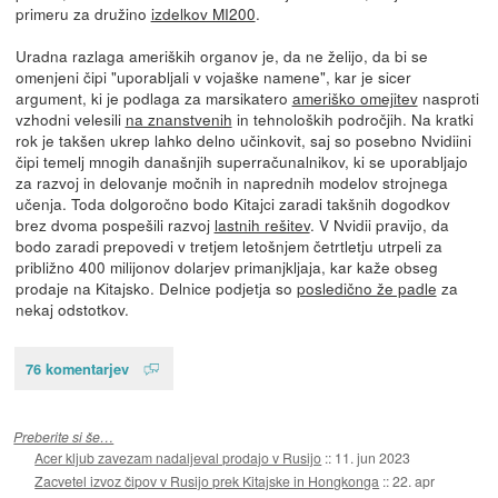
primeru za družino
izdelkov MI200
.
Uradna razlaga ameriških organov je, da ne želijo, da bi se
omenjeni čipi "uporabljali v vojaške namene", kar je sicer
argument, ki je podlaga za marsikatero
ameriško omejitev
nasproti
vzhodni velesili
na znanstvenih
in tehnoloških področjih. Na kratki
rok je takšen ukrep lahko delno učinkovit, saj so posebno Nvidiini
čipi temelj mnogih današnjih superračunalnikov, ki se uporabljajo
za razvoj in delovanje močnih in naprednih modelov strojnega
učenja. Toda dolgoročno bodo Kitajci zaradi takšnih dogodkov
brez dvoma pospešili razvoj
lastnih rešitev
. V Nvidii pravijo, da
bodo zaradi prepovedi v tretjem letošnjem četrtletju utrpeli za
približno 400 milijonov dolarjev primanjkljaja, kar kaže obseg
prodaje na Kitajsko. Delnice podjetja so
posledično že padle
za
nekaj odstotkov.
76 komentarjev
Preberite si še…
Acer kljub zavezam nadaljeval prodajo v Rusijo
::
11. jun 2023
Zacvetel izvoz čipov v Rusijo prek Kitajske in Hongkonga
::
22. apr