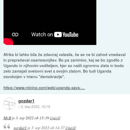
Afrika bi lahko bila že zdavnaj velesila, če se ne bi zahod vmešaval
in preprečeval osamosvojitev. Bo pa zanimivo, kaj se bo zgodilo z
Ugando in njihovim voditeljem, kjer so našli ogromno zlata in bodo
zelo zamajali svetovni svet s svojim zlatom. Bo tudi Uganda
osvobojen v imenu "demokracije".
https://www.mining.com/web/uganda-says-...
gozdar1
::
3. sep 2022, 16:19
Mr.B
je
3. sep 2022 ob 15:39
izjavil
:
gozdar1
je
3. sep 2022 ob 14:37
izjavil
: