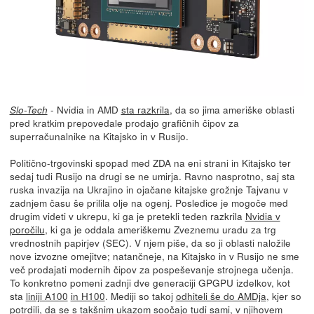
- Nvidia in AMD
sta razkrila
, da so jima ameriške oblasti
Slo-Tech
pred kratkim prepovedale prodajo grafičnih čipov za
superračunalnike na Kitajsko in v Rusijo.
Politično-trgovinski spopad med ZDA na eni strani in Kitajsko ter
sedaj tudi Rusijo na drugi se ne umirja. Ravno nasprotno, saj sta
ruska invazija na Ukrajino in ojačane kitajske grožnje Tajvanu v
zadnjem času še prilila olje na ogenj. Posledice je mogoče med
drugim videti v ukrepu, ki ga je pretekli teden razkrila
Nvidia v
poročilu
, ki ga je oddala ameriškemu Zveznemu uradu za trg
vrednostnih papirjev (SEC). V njem piše, da so ji oblasti naložile
nove izvozne omejitve; natančneje, na Kitajsko in v Rusijo ne sme
več prodajati modernih čipov za pospeševanje strojnega učenja.
To konkretno pomeni zadnji dve generaciji GPGPU izdelkov, kot
sta
liniji A100
in H100
. Mediji so takoj
odhiteli še do AMDja
, kjer so
potrdili, da se s takšnim ukazom soočajo tudi sami, v njihovem