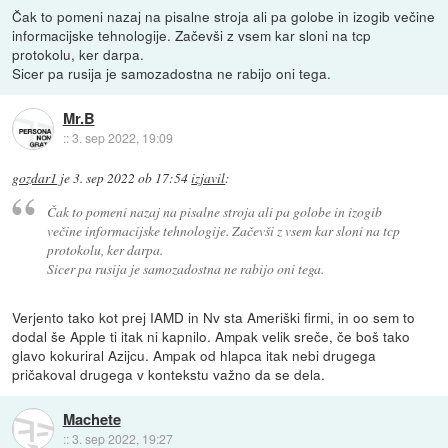
Čak to pomeni nazaj na pisalne stroja ali pa golobe in izogib večine
informacijske tehnologije. Začevši z vsem kar sloni na tcp
protokolu, ker darpa.
Sicer pa rusija je samozadostna ne rabijo oni tega.
Mr.B
::
3. sep 2022, 19:09
gozdar1
je
3. sep 2022 ob 17:54
izjavil
:
Čak to pomeni nazaj na pisalne stroja ali pa golobe in izogib
večine informacijske tehnologije. Začevši z vsem kar sloni na tcp
protokolu, ker darpa.
Sicer pa rusija je samozadostna ne rabijo oni tega.
Verjento tako kot prej IAMD in Nv sta Ameriški firmi, in oo sem to
dodal še Apple ti itak ni kapnilo. Ampak velik sreče, če boš tako
glavo kokuriral Azijcu. Ampak od hlapca itak nebi drugega
pričakoval drugega v kontekstu važno da se dela.
Machete
::
3. sep 2022, 19:27