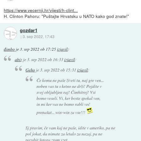
https://www.vecernji.hr/vijesti/h-clint...
H. Clinton Pahoru: "Puštajte Hrvatsku u NATO kako god znate!"
gozdar1
::
3. sep 2022, 17:43
đimbo
je
3. sep 2022 ob 17:25
izjavil
:
abiz
je
3. sep 2022 ob 16:33
izjavil
:
Geho
je
3. sep 2022 ob 15:31
izjavil
:
Če komu ne paše živeti tu, naj gre ven...
noben vas tu s ketno ne drži! Pojdite v
svoj obljubljen raj! Čimhitrej! Vsi
bomo veseli. Vi, ker boste spokal ven,
in mi ker vas ne bomo rabli več
prenašat... win-win za vse!!!
Sj pravim, če vam kaj ne paše, idite v ameriko, pa ne
pol jokat, da nimate za letalo za nazaj, pa ne
pozabit šotora zram vzet.