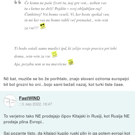
Če komu ne paše živeti tu, naj gre ven... noben vas
tu s ketno ne drži! Pojdite v svoj obljubljen raj!
Čimhitrej! Vsi bomo veseli. Vi, ker boste spokal ven,
in mi ker vas ne bomo rabli več prenašat... win-win
za vse!!!
Ti bodo ostali samo muslici ipd, ki zelijo svoje pravice pri tebi
doma...win-win za vse
Aja, pozabu sem se na mavricne
Nč bat, muziče se bo že porihtalo, znajo slovani oziroma europejci
bit bol grozni ko oni...bojo sami bežali nazaj, kot turki tiste čase.
FastWIND
::
3. sep 2022, 16:47
To verjetno tako NE prodajajo čipov Kitajski in Rusiji, kot Rusija NE
prodaja plina Evropi..
Saj pozante tisto, da kitajsci kupijo ruski plin in ga potem evropi kot