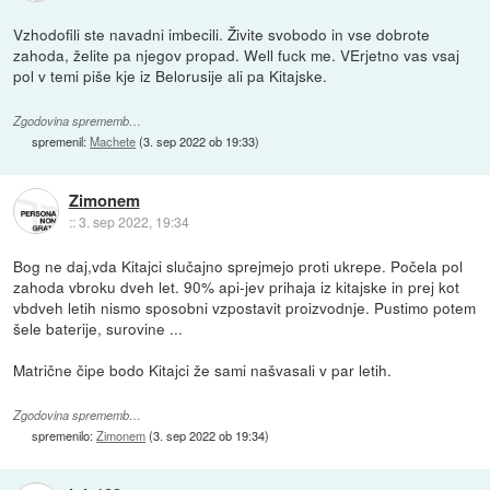
Vzhodofili ste navadni imbecili. Živite svobodo in vse dobrote
zahoda, želite pa njegov propad. Well fuck me. VErjetno vas vsaj
pol v temi piše kje iz Belorusije ali pa Kitajske.
Zgodovina sprememb…
spremenil:
Machete
(
3. sep 2022 ob 19:33
)
Zimonem
::
3. sep 2022, 19:34
Bog ne daj,vda Kitajci slučajno sprejmejo proti ukrepe. Počela pol
zahoda vbroku dveh let. 90% api-jev prihaja iz kitajske in prej kot
vbdveh letih nismo sposobni vzpostavit proizvodnje. Pustimo potem
šele baterije, surovine ...
Matrične čipe bodo Kitajci že sami našvasali v par letih.
Zgodovina sprememb…
spremenilo:
Zimonem
(
3. sep 2022 ob 19:34
)