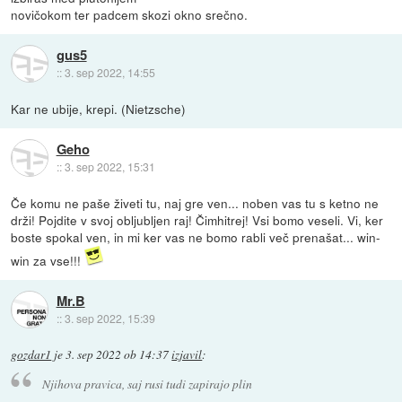
novičokom ter padcem skozi okno srečno.
gus5
::
3. sep 2022, 14:55
Kar ne ubije, krepi. (Nietzsche)
Geho
::
3. sep 2022, 15:31
Če komu ne paše živeti tu, naj gre ven... noben vas tu s ketno ne
drži! Pojdite v svoj obljubljen raj! Čimhitrej! Vsi bomo veseli. Vi, ker
boste spokal ven, in mi ker vas ne bomo rabli več prenašat... win-
win za vse!!!
Mr.B
::
3. sep 2022, 15:39
gozdar1
je
3. sep 2022 ob 14:37
izjavil
:
Njihova pravica, saj rusi tudi zapirajo plin