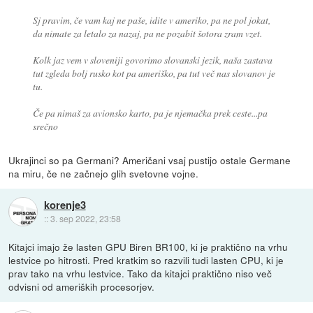
Sj pravim, če vam kaj ne paše, idite v ameriko, pa ne pol jokat,
da nimate za letalo za nazaj, pa ne pozabit šotora zram vzet.
Kolk jaz vem v sloveniji govorimo slovanski jezik, naša zastava
tut zgleda bolj rusko kot pa ameriško, pa tut več nas slovanov je
tu.
Če pa nimaš za avionsko karto, pa je njemačka prek ceste...pa
srečno
Ukrajinci so pa Germani? Američani vsaj pustijo ostale Germane
na miru, če ne začnejo glih svetovne vojne.
korenje3
::
3. sep 2022, 23:58
Kitajci imajo že lasten GPU Biren BR100, ki je praktično na vrhu
lestvice po hitrosti. Pred kratkim so razvili tudi lasten CPU, ki je
prav tako na vrhu lestvice. Tako da kitajci praktično niso več
odvisni od ameriških procesorjev.