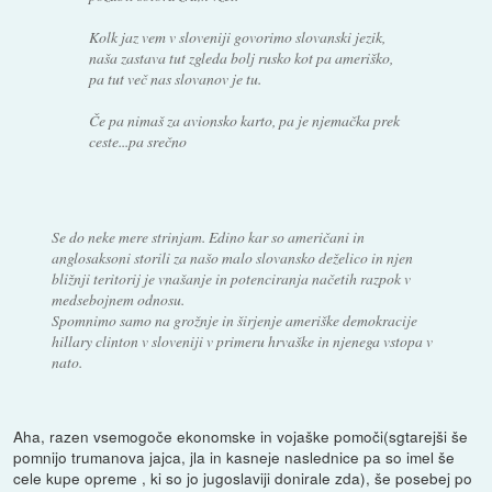
Kolk jaz vem v sloveniji govorimo slovanski jezik,
naša zastava tut zgleda bolj rusko kot pa ameriško,
pa tut več nas slovanov je tu.
Če pa nimaš za avionsko karto, pa je njemačka prek
ceste...pa srečno
Se do neke mere strinjam. Edino kar so američani in
anglosaksoni storili za našo malo slovansko deželico in njen
bližnji teritorij je vnašanje in potenciranja načetih razpok v
medsebojnem odnosu.
Spomnimo samo na grožnje in širjenje ameriške demokracije
hillary clinton v sloveniji v primeru hrvaške in njenega vstopa v
nato.
Aha, razen vsemogoče ekonomske in vojaške pomoči(sgtarejši še
pomnijo trumanova jajca, jla in kasneje naslednice pa so imel še
cele kupe opreme , ki so jo jugoslaviji donirale zda), še posebej po