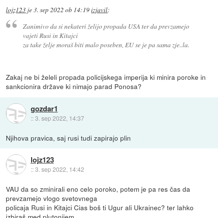
lojz123
je
3. sep 2022 ob 14:19
izjavil
:
Zanimivo da si nekateri želijo propada USA ter da prevzamejo
vajeti Rusi in Kitajci
za take želje moraš biti malo poseben, EU se je pa sama zje..la.
Zakaj ne bi želeli propada policijskega imperija ki minira poroke in
sankcionira države ki nimajo parad Ponosa?
gozdar1
::
3. sep 2022, 14:37
Njihova pravica, saj rusi tudi zapirajo plin
lojz123
::
3. sep 2022, 14:42
VAU da so zminirali eno celo poroko, potem je pa res čas da
prevzamejo vlogo svetovnega
policaja Rusi in Kitajci Cias boš ti Ugur ali Ukrainec? ter lahko
izbiraš med plutonijem