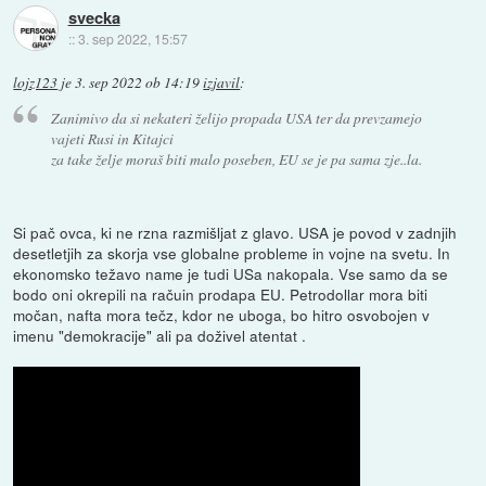
svecka
::
3. sep 2022, 15:57
lojz123
je
3. sep 2022 ob 14:19
izjavil
:
Zanimivo da si nekateri želijo propada USA ter da prevzamejo
vajeti Rusi in Kitajci
za take želje moraš biti malo poseben, EU se je pa sama zje..la.
Si pač ovca, ki ne rzna razmišljat z glavo. USA je povod v zadnjih
desetletjih za skorja vse globalne probleme in vojne na svetu. In
ekonomsko težavo name je tudi USa nakopala. Vse samo da se
bodo oni okrepili na račuin prodapa EU. Petrodollar mora biti
močan, nafta mora tečz, kdor ne uboga, bo hitro osvobojen v
imenu "demokracije" ali pa doživel atentat .