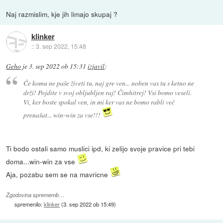
Naj razmislim, kje jih limajo skupaj ?
klinker
::
3. sep 2022, 15:48
Geho
je
3. sep 2022 ob 15:31
izjavil
:
Če komu ne paše živeti tu, naj gre ven... noben vas tu s ketno ne
drži! Pojdite v svoj obljubljen raj! Čimhitrej! Vsi bomo veseli.
Vi, ker boste spokal ven, in mi ker vas ne bomo rabli več
prenašat... win-win za vse!!!
Ti bodo ostali samo muslici ipd, ki zelijo svoje pravice pri tebi
doma...win-win za vse
Aja, pozabu sem se na mavricne
Zgodovina sprememb…
spremenilo:
klinker
(
3. sep 2022 ob 15:49
)