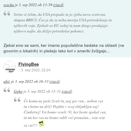
svecka
je
3. sep 2022 ob 13:59
izjavil
:
Srčno si želim, da USA propade in jo zjeba nova svetovna
skupna BRICS. Čas je da se neha morija USA petrodolarja in
njihovih vojn. Zjebali so EU sedaj in nam drago prodajajo
njihovo nafto, da držijo petrodolar pokonci.
Zjebal smo se sami, ker imamo populistične bedake na oblasti (ne
govorim o lokalnih) in plešejo tako kot v ameriki žvižgajo...
FlyingBee
::
3. sep 2022, 22:24
abiz
je
3. sep 2022 ob 16:33
izjavil
:
Geho
je
3. sep 2022 ob 15:31
izjavil
:
Če komu ne paše živeti tu, naj gre ven... noben vas
tu s ketno ne drži! Pojdite v svoj obljubljen raj!
Čimhitrej! Vsi bomo veseli. Vi, ker boste spokal ven,
in mi ker vas ne bomo rabli več prenašat... win-win
za vse!!!