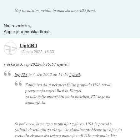
Naj razmislim, nvidia in amd sta ameriški firmi.
Naj razmislim,
Apple je ameriška firma.
LightBit
::
3. sep 2022, 16:33
svecka
je
3. sep 2022 ob 15:57
izjavil
:
lojz123
je
3. sep 2022 ob 14:19
izjavil
:
Zanimivo da si nekateri želijo propada USA ter da
prevzamejo vajeti Rusi in Kitajci
za take želje moraš biti malo poseben, EU se je pa
sama zje..la.
Si pač ovca, ki ne rzna razmišljat z glavo. USA je povod v
zadnjih desetletjih za skorja vse globalne probleme in vojne na
svetu. In ekonomsko težavo name je tudi USa nakopala. Vse