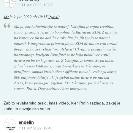
::
11. jun 2022, 12:37
sds
je
9. jun 2022 ob 19:15
izjavil
:
Ma ja, kar halucinirajte se naprej. Ukrajina je vojno izgubila,
samo vprasanje je, ali jo bo pobasala Rusija ali ZDA. Z njimi je
pa konec, ce jih bo dobila v roke Rusija, jih znajo se poceni
odnesti. V nasprotnem primeru jih bo ZDA drzala za vrat zaradi
dolgov in bo kot velika "prijateljica" Ukrajine, pokupila vse kar
bo vrednega. Izseljeni Ukrajinci se ne bojo nikoli vec vrnili,
drzava pa bo en kup rusevin. Z Ukrajino je konec. Se pa lahko
zahvali vsem VAM navijacem Zelenskya (ne Ukrajine, ne
ukrajincev ampak kriminalca z offshore racuni, vrednega okrog
800 miljonov dolarjev, ki je zjebal lastno drzavo po nareku
ZDA), ki ste pomagali zajebati EU, Ukrajino, pa se Slovenijo
zraven. Bravo. Degeneriranci brez mozganov.
Zabito levakarsko teslo, imaš video, kjer Putin razlaga, zakaj je
začel to osvajalsko vojno.
endelin
::
11. jun 2022, 12:40