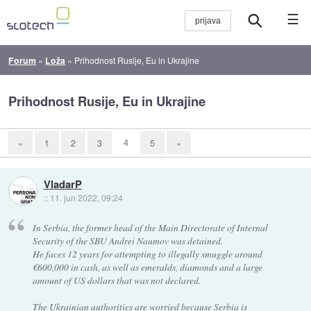
☰
Forum
»
Loža
»
Prihodnost Rusije, Eu in Ukrajine
Prihodnost Rusije, Eu in Ukrajine
4
«
1
2
3
5
»
VladarP
::
11. jun 2022, 09:24
In Serbia, the former head of the Main Directorate of Internal
Security of the SBU Andrei Naumov was detained.
He faces 12 years for attempting to illegally smuggle around
€600,000 in cash, as well as emeralds, diamonds and a large
amount of US dollars that was not declared.
The Ukrainian authorities are worried because Serbia is