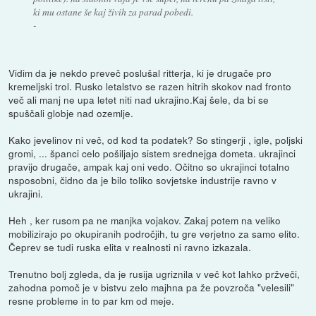
ki mu ostane še kaj živih za parad pobedi.
-
Vidim da je nekdo preveč poslušal ritterja, ki je drugače pro
kremeljski trol. Rusko letalstvo se razen hitrih skokov nad fronto
več ali manj ne upa letet niti nad ukrajino.Kaj šele, da bi se
spuščali globje nad ozemlje.
Kako jevelinov ni več, od kod ta podatek? So stingerji , igle, poljski
gromi, ... španci celo pošiljajo sistem srednejga dometa. ukrajinci
pravijo drugače, ampak kaj oni vedo. Očitno so ukrajinci totalno
nsposobni, čidno da je bilo toliko sovjetske industrije ravno v
ukrajini.
Heh , ker rusom pa ne manjka vojakov. Zakaj potem na veliko
mobilizirajo po okupiranih področjih, tu gre verjetno za samo elito.
Čeprev se tudi ruska elita v realnosti ni ravno izkazala.
Trenutno bolj zgleda, da je rusija ugriznila v več kot lahko pržveči,
zahodna pomoč je v bistvu zelo majhna pa že povzroča "velesili"
resne probleme in to par km od meje.