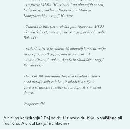
ukrajinske MLRS "Hurricane" na območjih naselij
Dolgenkoye, Sukhaya Kamenka in Malaya
Kamyshevakha v regiji Harkov;
- Zadetih je bilo pet strelskih položajev enot MLRS
ukrajinskih čet, uničen je bil sistem zračne obrambe
Buk-M1;
- rusko letalstvo je zadelo 48 območij koncentracije
sil in opreme Ukrajine, uničilo več kot 170
nacionalistov, 5 tankov, 6 pušk in skladišče v regiji
Krasnopolje;
- Več kot 300 nacionalistov, dva raketna sistema
grad ukrajinskih vojakov, 9 skladišč orožja in
goriva so uničile raketne sile in topništvo v enem
dnevu.
@opersvodki
A nisi na kampiranju? Daj se druži z svojo družino. Namišljeno ali
resnično. A si dal kavijar na hladno?