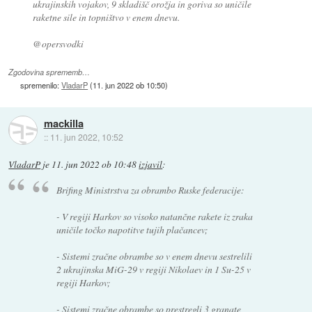
ukrajinskih vojakov, 9 skladišč orožja in goriva so uničile
raketne sile in topništvo v enem dnevu.
@opersvodki
Zgodovina sprememb…
spremenilo:
VladarP
(
11. jun 2022 ob 10:50
)
mackilla
::
11. jun 2022, 10:52
VladarP
je
11. jun 2022 ob 10:48
izjavil
:
Brifing Ministrstva za obrambo Ruske federacije:
- V regiji Harkov so visoko natančne rakete iz zraka
uničile točko napotitve tujih plačancev;
- Sistemi zračne obrambe so v enem dnevu sestrelili
2 ukrajinska MiG-29 v regiji Nikolaev in 1 Su-25 v
regiji Harkov;
- Sistemi zračne obrambe so prestregli 3 granate