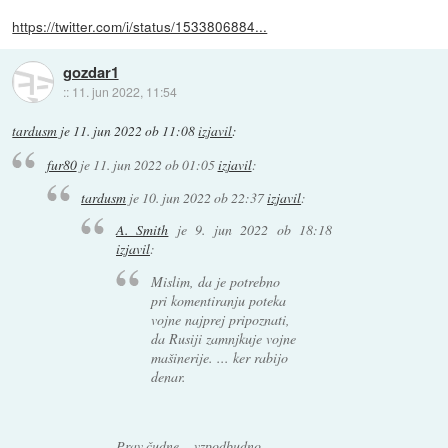
https://twitter.com/i/status/1533806884...
gozdar1
::
11. jun 2022, 11:54
tardusm
je
11. jun 2022 ob 11:08
izjavil
:
fur80
je
11. jun 2022 ob 01:05
izjavil
:
tardusm
je
10. jun 2022 ob 22:37
izjavil
:
A. Smith
je
9. jun 2022 ob 18:18
izjavil
:
Mislim, da je potrebno
pri komentiranju poteka
vojne najprej pripoznati,
da Rusiji zamnjkuje vojne
mašinerije. ... ker rabijo
denar.
Prav čudne ... vzpodbudno.