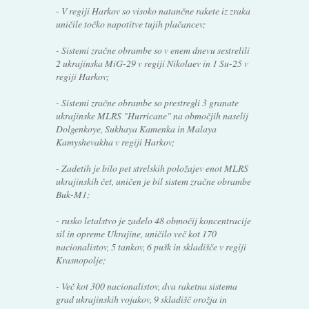
- V regiji Harkov so visoko natančne rakete iz zraka
uničile točko napotitve tujih plačancev;
- Sistemi zračne obrambe so v enem dnevu sestrelili
2 ukrajinska MiG-29 v regiji Nikolaev in 1 Su-25 v
regiji Harkov;
- Sistemi zračne obrambe so prestregli 3 granate
ukrajinske MLRS "Hurricane" na območjih naselij
Dolgenkoye, Sukhaya Kamenka in Malaya
Kamyshevakha v regiji Harkov;
- Zadetih je bilo pet strelskih položajev enot MLRS
ukrajinskih čet, uničen je bil sistem zračne obrambe
Buk-M1;
- rusko letalstvo je zadelo 48 območij koncentracije
sil in opreme Ukrajine, uničilo več kot 170
nacionalistov, 5 tankov, 6 pušk in skladišče v regiji
Krasnopolje;
- Več kot 300 nacionalistov, dva raketna sistema
grad ukrajinskih vojakov, 9 skladišč orožja in