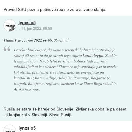
Prevod SBU pozna putinovo realno zdravstveno stanje.
lynxslo5
::
11. jun 2022, 09:58
VladarP
je
11. jun 2022 ob 09:05
izjavil
:
Pravkar bral clanek, da samo v jeseniski bolnisnici potrebujejo
skoraj 60 sester in da je zaradi tega zaprta
kardiologija
. Z takim
trendom bojo v 10-15 letih prisiljeni bolnice tudi zapirati,
mladih ljudi ni ker sleherni Slovenec raje sprehaja psa in macko
kot otroka, prebivalstvo se stara, delovno energijo so pa
kapitalisti iz Bosne, Srbije, Albanije, Romunije, Bolgarije ze
izcrpali. Ratujemo tretji svet, medtem ko se Slava Bogu vzhod in
Afrika razvijajo.
Rusija se stara še hitreje od Slovenije. Življenska doba je pa deset
let krajša kot v Sloveniji. Slava Rusiji.
lynxslo5