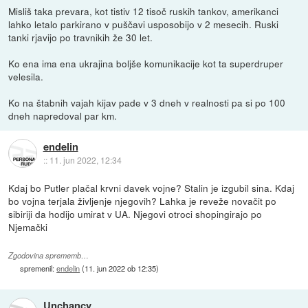
Misliš taka prevara, kot tistiv 12 tisoč ruskih tankov, amerikanci
lahko letalo parkirano v puščavi usposobijo v 2 mesecih. Ruski
tanki rjavijo po travnikih že 30 let.
Ko ena ima ena ukrajina boljše komunikacije kot ta superdruper
velesila.
Ko na štabnih vajah kijav pade v 3 dneh v realnosti pa si po 100
dneh napredoval par km.
endelin
::
11. jun 2022, 12:34
Kdaj bo Putler plačal krvni davek vojne? Stalin je izgubil sina. Kdaj
bo vojna terjala življenje njegovih? Lahka je reveže novačit po
sibiriji da hodijo umirat v UA. Njegovi otroci shopingirajo po
Njemački
Zgodovina sprememb…
spremenil:
endelin
(
11. jun 2022 ob 12:35
)
Unchancy