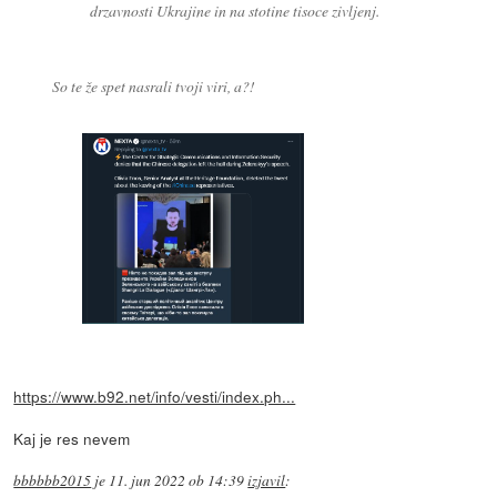
drzavnosti Ukrajine in na stotine tisoce zivljenj.
So te že spet nasrali tvoji viri, a?!
https://www.b92.net/info/vesti/index.ph...
Kaj je res nevem
bbbbbb2015
je
11. jun 2022 ob 14:39
izjavil
: