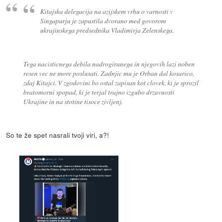
Kitajska delegacija na azijskem vrhu o varnosti v
Singapurju je zapustila dvorano med govorom
ukrajinskega predsednika Vladimirja Zelenskega.
Tega nacisticnega debila nadrogiranega in njegovih lazi noben
resen vec ne more poslusati. Zadnjic mu je Orban dal kosarico,
zdaj Kitajci. V zgodovini bo ostal zapisan kot clovek, ki je sprozil
bratomorni spopad, ki je terjal trajno izgubo drzavnosti
Ukrajine in na stotine tisoce zivljenj.
So te že spet nasrali tvoji viri, a?!