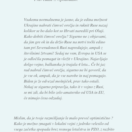
Vsakemu normalnemu je jasno, da je edina možnost
Ukrajine nabrati čimveč orožja in ruknit Ruse nazaj
kolikor se bo dalo kot so Hrvati naredili pri Oluji.
Kako dobiti čimveč orožja? Sigurno ne z objavami,
da jim gre ok in da držio Ruse na mrtvi točki edino
tam pri Severudoneck Rusi napredujejo, ampak z
številnimi žrtvami! Sedaj ne vem, Evropa in USA se
je odločila pomagat in vložit v Ukrajino. Najavljajo
dolgo vojno, balkanska je trajala 4 leta... Če bi jaz
rad nabral čimveč orožja, sigurno ne bi govoril, da
je vse ok, ampak, da je vse narobe in naj pomagajo.
Biden je že odvezal mošnjiček, prav tako ostali.
Nekaj se sigurno pripravlja, tako it v vojno z Rusi,
se mi zdi, da bi bilo zelo amatersko od USA in EU,
če nimajo česa odzadaj.
Mislim, da je tvoje razmišljanje le malo preveč optimistično ?
Kako je možno zmagati v lokalni vojni z jedrsko velesilo od
vsega začetka spopada brez resnega letalstva in PZO, z razbito