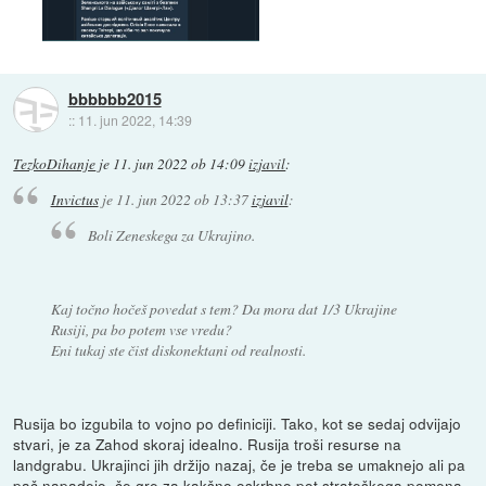
bbbbbb2015
::
11. jun 2022, 14:39
TezkoDihanje
je
11. jun 2022 ob 14:09
izjavil
:
Invictus
je
11. jun 2022 ob 13:37
izjavil
:
Boli Zeneskega za Ukrajino.
Kaj točno hočeš povedat s tem? Da mora dat 1/3 Ukrajine
Rusiji, pa bo potem vse vredu?
Eni tukaj ste čist diskonektani od realnosti.
Rusija bo izgubila to vojno po definiciji. Tako, kot se sedaj odvijajo
stvari, je za Zahod skoraj idealno. Rusija troši resurse na
landgrabu. Ukrajinci jih držijo nazaj, če je treba se umaknejo ali pa
pač napadejo, če gre za kakšno oskrbno pot strateškega pomena.