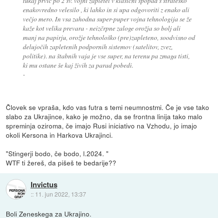
tukaj prvič po 2 sv. vojni zapletel v klasični spopad s strateško
enakovredno velesilo , ki lahko in si upa odgovoriti z enako ali
večjo mero. In vsa zahodna super-puper vojna tehnologija se že
kaže kot velika prevara - neizčrpne zaloge orožja so bolj ali
manj na papirju, orožje tehnološko (pre)zapleteno, soodvisno od
delujočih zapletenih podpornih sistemov (satelitov, zvez,
politike). na štabnih vaja je vse super, na terenu pa zmaga tisti,
ki mu ostane še kaj živih za parad pobedi.
-
Človek se vpraša, kdo vas futra s temi neumnostmi. Če je vse tako
slabo za Ukrajince, kako je možno, da se frontna linija tako malo
spreminja oziroma, če imajo Rusi iniciativo na Vzhodu, jo imajo
okoli Kersona in Harkova Ukrajinci.
"Stingerji bodo, če bodo, l.2024. "
WTF ti žereš, da pišeš te bedarije??
Invictus
::
11. jun 2022, 13:37
Boli Zeneskega za Ukrajino.