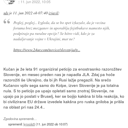
::
11. jun 2022, 10:05
sds
je
11. jun 2022 ob 07:40
izjavil
:
Poglej, poglej... Izgleda, da se bo spet izkazalo, da je vecina
foruma brez mozganov in uporablja fejstbukave namesto njih,
podpirajo pa ruralne opcije? Se hitro vidi, kdo je za
nadaljevanje vojne v Ukrajini, mar ne?
https://www.24ur.com/novice/slovenija/p...
Kučan je že leta 91 organiziral peticijo za enostrasnko razorožitev
Slovenije, en mesec preden nas je napadla JLA. Zdaj pa hoče
razorožiti še Ukrajino, da bi jih Rusi lažje pregazili. Na srečo
Kučanov vpliv sega samo do Kolpe, izven Slovenije je pa totalna
nula. S to peticijo pa upajo opletati samo znotraj Slovenije, ne
upajo pa jo poslati v Bruselj, ker se bojijo kakšna bi bila reakcija, ko
bi civilizirane EU države izvedele kakšna pro ruska gniloba je prišla
na oblast pri nas 24.4..
Zgodovina sprememb…
spremenil:
lynxslo5
(
11. jun 2022 ob 10:07
)