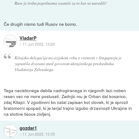
Ruse je treba popolnoma osamiti za to kar so naredili!
Če drugih nismo tudi Rusov ne bomo.
VladarP
::
11. jun 2022, 13:20
Kitajska delegacija na azijskem vrhu o varnosti v Singapurju je
zapustila dvorano med govorom ukrajinskega predsednika
Vladimirja Zelenskega.
Tega nacisticnega debila nadrogiranega in njegovih lazi noben
resen vec ne more poslusati. Zadnjic mu je Orban dal kosarico,
zdaj Kitajci. V zgodovini bo ostal zapisan kot clovek, ki je sprozil
bratomorni spopad, ki je terjal trajno izgubo drzavnosti Ukrajine in
na stotine tisoce zivljenj.
gozdar1
::
11. jun 2022, 13:33