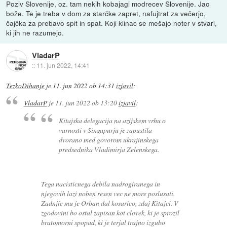
Poziv Slovenije, oz. tam nekih kobajagi modrecev Slovenije. Jao
bože. Te je treba v dom za starčke zapret, nafujtrat za večerjo,
čajčka za prebavo spit in spat. Koji klinac se mešajo noter v stvari,
ki jih ne razumejo.
VladarP
::
11. jun 2022, 14:41
TezkoDihanje
je
11. jun 2022 ob 14:31
izjavil
:
VladarP
je
11. jun 2022 ob 13:20
izjavil
:
Kitajska delegacija na azijskem vrhu o
varnosti v Singapurju je zapustila
dvorano med govorom ukrajinskega
predsednika Vladimirja Zelenskega.
Tega nacisticnega debila nadrogiranega in
njegovih lazi noben resen vec ne more poslusati.
Zadnjic mu je Orban dal kosarico, zdaj Kitajci. V
zgodovini bo ostal zapisan kot clovek, ki je sprozil
bratomorni spopad, ki je terjal trajno izgubo