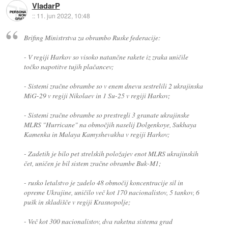
VladarP
::
11. jun 2022, 10:48
Brifing Ministrstva za obrambo Ruske federacije:
- V regiji Harkov so visoko natančne rakete iz zraka uničile
točko napotitve tujih plačancev;
- Sistemi zračne obrambe so v enem dnevu sestrelili 2 ukrajinska
MiG-29 v regiji Nikolaev in 1 Su-25 v regiji Harkov;
- Sistemi zračne obrambe so prestregli 3 granate ukrajinske
MLRS "Hurricane" na območjih naselij Dolgenkoye, Sukhaya
Kamenka in Malaya Kamyshevakha v regiji Harkov;
- Zadetih je bilo pet strelskih položajev enot MLRS ukrajinskih
čet, uničen je bil sistem zračne obrambe Buk-M1;
- rusko letalstvo je zadelo 48 območij koncentracije sil in
opreme Ukrajine, uničilo več kot 170 nacionalistov, 5 tankov, 6
pušk in skladišče v regiji Krasnopolje;
- Več kot 300 nacionalistov, dva raketna sistema grad