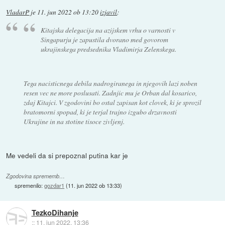
VladarP
je
11. jun 2022 ob 13:20
izjavil
:
Kitajska delegacija na azijskem vrhu o varnosti v
Singapurju je zapustila dvorano med govorom
ukrajinskega predsednika Vladimirja Zelenskega.
Tega nacisticnega debila nadrogiranega in njegovih lazi noben
resen vec ne more poslusati. Zadnjic mu je Orban dal kosarico,
zdaj Kitajci. V zgodovini bo ostal zapisan kot clovek, ki je sprozil
bratomorni spopad, ki je terjal trajno izgubo drzavnosti
Ukrajine in na stotine tisoce zivljenj.
Me vedeli da si prepoznal putina kar je
Zgodovina sprememb…
spremenilo:
gozdar1
(
11. jun 2022 ob 13:33
)
TezkoDihanje
::
11. jun 2022, 13:36