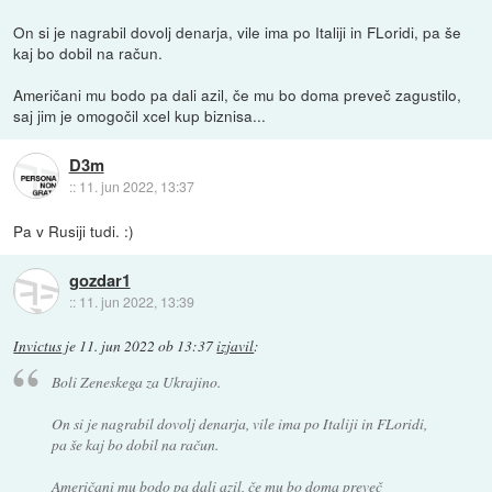
On si je nagrabil dovolj denarja, vile ima po Italiji in FLoridi, pa še
kaj bo dobil na račun.
Američani mu bodo pa dali azil, če mu bo doma preveč zagustilo,
saj jim je omogočil xcel kup biznisa...
D3m
::
11. jun 2022, 13:37
Pa v Rusiji tudi. :)
gozdar1
::
11. jun 2022, 13:39
Invictus
je
11. jun 2022 ob 13:37
izjavil
:
Boli Zeneskega za Ukrajino.
On si je nagrabil dovolj denarja, vile ima po Italiji in FLoridi,
pa še kaj bo dobil na račun.
Američani mu bodo pa dali azil, če mu bo doma preveč