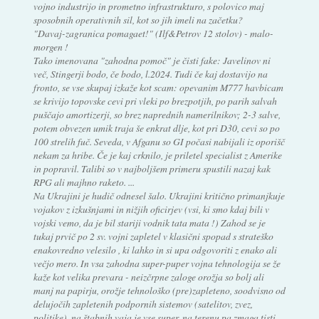
vojno industrijo in prometno infrastrukturo, s polovico maj
sposobnih operativnih sil, kot so jih imeli na začetku?
"Davaj-zagranica pomagaet!" (Ilf&Petrov 12 stolov) - malo-
morgen !
Tako imenovana "zahodna pomoč" je čisti fake: Javelinov ni
več, Stingerji bodo, če bodo, l.2024. Tudi če kaj dostavijo na
fronto, se vse skupaj izkaže kot scam: opevanim M777 havbicam
se krivijo topovske cevi pri vleki po brezpotjih, po parih salvah
puščajo amortizerji, so brez naprednih namerilnikov; 2-3 salve,
potem obvezen umik traja še enkrat dlje, kot pri D30, cevi so po
100 strelih fuč. Seveda, v Afganu so GI počasi nabijali iz oporišč
nekam za hribe. Če je kaj crknilo, je priletel specialist z Amerike
in popravil. Talibi so v najboljšem primeru spustili nazaj kak
RPG ali majhno raketo. ...
Na Ukrajini je hudič odnesel šalo. Ukrajini kritično primanjkuje
vojakov z izkušnjami in nižjih oficirjev (vsi, ki smo kdaj bili v
vojski vemo, da je bil stariji vodnik tata mata !) Zahod se je
tukaj prvič po 2 sv. vojni zapletel v klasični spopad s strateško
enakovredno velesilo , ki lahko in si upa odgovoriti z enako ali
večjo mero. In vsa zahodna super-puper vojna tehnologija se že
kaže kot velika prevara - neizčrpne zaloge orožja so bolj ali
manj na papirju, orožje tehnološko (pre)zapleteno, soodvisno od
delujočih zapletenih podpornih sistemov (satelitov, zvez,
politike). na štabnih vaja je vse super, na terenu pa zmaga tisti,