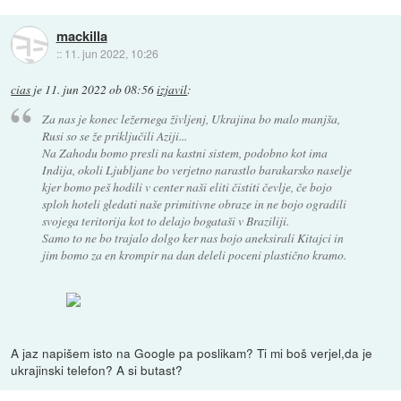
mackilla
::
11. jun 2022, 10:26
cias
je
11. jun 2022 ob 08:56
izjavil
:
Za nas je konec ležernega življenj, Ukrajina bo malo manjša,
Rusi so se že priključili Aziji...
Na Zahodu bomo presli na kastni sistem, podobno kot ima
Indija, okoli Ljubljane bo verjetno narastlo barakarsko naselje
kjer bomo peš hodili v center naši eliti čistiti čevlje, če bojo
sploh hoteli gledati naše primitivne obraze in ne bojo ogradili
svojega teritorija kot to delajo bogataši v Braziliji.
Samo to ne bo trajalo dolgo ker nas bojo aneksirali Kitajci in
jim bomo za en krompir na dan deleli poceni plastično kramo.
A jaz napišem isto na Google pa poslikam? Ti mi boš verjel,da je
ukrajinski telefon? A si butast?