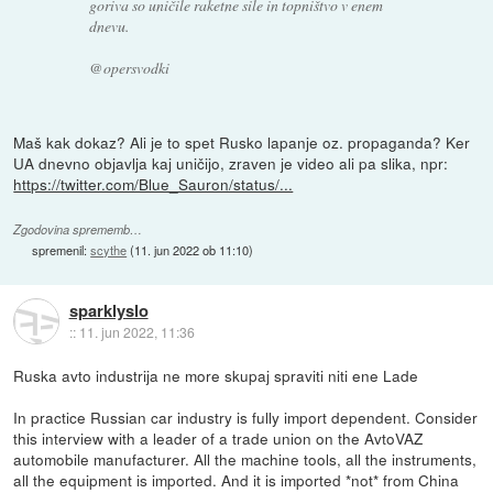
goriva so uničile raketne sile in topništvo v enem
dnevu.
@opersvodki
Maš kak dokaz? Ali je to spet Rusko lapanje oz. propaganda? Ker
UA dnevno objavlja kaj uničijo, zraven je video ali pa slika, npr:
https://twitter.com/Blue_Sauron/status/...
Zgodovina sprememb…
spremenil:
scythe
(
11. jun 2022 ob 11:10
)
sparklyslo
::
11. jun 2022, 11:36
Ruska avto industrija ne more skupaj spraviti niti ene Lade
In practice Russian car industry is fully import dependent. Consider
this interview with a leader of a trade union on the AvtoVAZ
automobile manufacturer. All the machine tools, all the instruments,
all the equipment is imported. And it is imported *not* from China