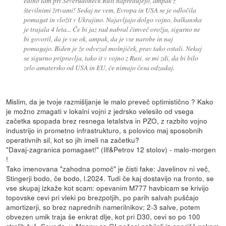
edino tam pri Severudoneck Rusi napredujejo, ampak z
številnimi žrtvami! Sedaj ne vem, Evropa in USA se je odločila
pomagat in vložit v Ukrajino. Najavljajo dolgo vojno, balkanska
je trajala 4 leta... Če bi jaz rad nabral čimveč orožja, sigurno ne
bi govoril, da je vse ok, ampak, da je vse narobe in naj
pomagajo. Biden je že odvezal mošnjiček, prav tako ostali. Nekaj
se sigurno pripravlja, tako it v vojno z Rusi, se mi zdi, da bi bilo
zelo amatersko od USA in EU, če nimajo česa odzadaj.
Mislim, da je tvoje razmišljanje le malo preveč optimistično ? Kako
je možno zmagati v lokalni vojni z jedrsko velesilo od vsega
začetka spopada brez resnega letalstva in PZO, z razbito vojno
industrijo in prometno infrastrukturo, s polovico maj sposobnih
operativnih sil, kot so jih imeli na začetku?
"Davaj-zagranica pomagaet!" (Ilf&Petrov 12 stolov) - malo-morgen
!
Tako imenovana "zahodna pomoč" je čisti fake: Javelinov ni več,
Stingerji bodo, če bodo, l.2024. Tudi če kaj dostavijo na fronto, se
vse skupaj izkaže kot scam: opevanim M777 havbicam se krivijo
topovske cevi pri vleki po brezpotjih, po parih salvah puščajo
amortizerji, so brez naprednih namerilnikov; 2-3 salve, potem
obvezen umik traja še enkrat dlje, kot pri D30, cevi so po 100
strelih fuč. Seveda, v Afganu so GI počasi nabijali iz oporišč nekam