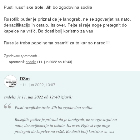
Pusti rusofilske trole. Jih bo zgodovina sodila
Rusofili: putler je priznal da je landgrab, ne se zgovarjat na nato,
denacifikacijo in ostalo. Its over. Pejte si raje noge pretegnit do
kapelce na vršič. Bo dosti bolj koristno za vas
Ruse je treba popolnoma osamiti za to kar so naredili!
Zgodovina sprememb…
spremenil:
endelin
(
11. jun 2022 ob 12:43
)
D3m
::
11. jun 2022, 13:07
endelin
je
11. jun 2022 ob 12:40
izjavil
:
Pusti rusofilske trole. Jih bo zgodovina sodila
Rusofili: putler je priznal da je landgrab, ne se zgovarjat na
nato, denacifikacijo in ostalo. Its over. Pejte si raje noge
pretegnit do kapelce na vršič. Bo dosti bolj koristno za vas