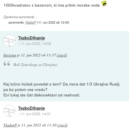
1000kvadratov z bazenom, ki ima pritok morske vode
Zgodovina sprememb…
spremenilo:
VladarP
(
11. jun 2022 ob 13:43
)
TezkoDihanje
::
11. jun 2022, 14:09
Invictus
je
11. jun 2022 ob 13:37
izjavil
:
Boli Zeneskega za Ukrajino.
Kaj točno hočeš povedat s tem? Da mora dat 1/3 Ukrajine Rusiji,
pa bo potem vse vredu?
Eni tukaj ste čist diskonektani od realnosti.
TezkoDihanje
::
11. jun 2022, 14:31
VladarP
je
11. jun 2022 ob 13:20
izjavil
: