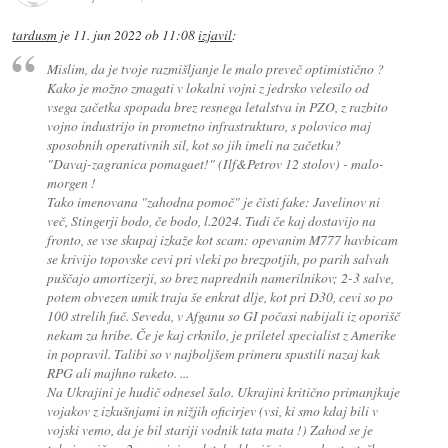
tardusm
je
11. jun 2022 ob 11:08
izjavil
:
Mislim, da je tvoje razmišljanje le malo preveč optimistično ?
Kako je možno zmagati v lokalni vojni z jedrsko velesilo od
vsega začetka spopada brez resnega letalstva in PZO, z razbito
vojno industrijo in prometno infrastrukturo, s polovico maj
sposobnih operativnih sil, kot so jih imeli na začetku?
"Davaj-zagranica pomagaet!" (Ilf&Petrov 12 stolov) - malo-
morgen !
Tako imenovana "zahodna pomoč" je čisti fake: Javelinov ni
več, Stingerji bodo, če bodo, l.2024. Tudi če kaj dostavijo na
fronto, se vse skupaj izkaže kot scam: opevanim M777 havbicam
se krivijo topovske cevi pri vleki po brezpotjih, po parih salvah
puščajo amortizerji, so brez naprednih namerilnikov; 2-3 salve,
potem obvezen umik traja še enkrat dlje, kot pri D30, cevi so po
100 strelih fuč. Seveda, v Afganu so GI počasi nabijali iz oporišč
nekam za hribe. Če je kaj crknilo, je priletel specialist z Amerike
in popravil. Talibi so v najboljšem primeru spustili nazaj kak
RPG ali majhno raketo. ...
Na Ukrajini je hudič odnesel šalo. Ukrajini kritično primanjkuje
vojakov z izkušnjami in nižjih oficirjev (vsi, ki smo kdaj bili v
vojski vemo, da je bil stariji vodnik tata mata !) Zahod se je