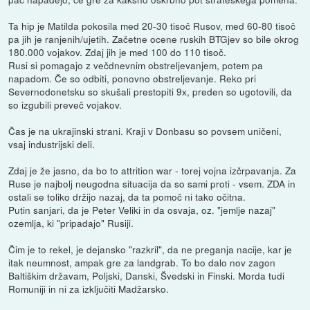
Ta hip je Matilda pokosila med 20-30 tisoč Rusov, med 60-80 tisoč
pa jih je ranjenih/ujetih. Začetne ocene ruskih BTGjev so bile okrog
180.000 vojakov. Zdaj jih je med 100 do 110 tisoč.
Rusi si pomagajo z večdnevnim obstreljevanjem, potem pa
napadom. Če so odbiti, ponovno obstreljevanje. Reko pri
Severnodonetsku so skušali prestopiti 9x, preden so ugotovili, da
so izgubili preveč vojakov.
Čas je na ukrajinski strani. Kraji v Donbasu so povsem uničeni,
vsaj industrijski deli.
Zdaj je že jasno, da bo to attrition war - torej vojna izčrpavanja. Za
Ruse je najbolj neugodna situacija da so sami proti - vsem. ZDA in
ostali se toliko držijo nazaj, da ta pomoč ni tako očitna.
Putin sanjari, da je Peter Veliki in da osvaja, oz. "jemlje nazaj"
ozemlja, ki "pripadajo" Rusiji.
Čim je to rekel, je dejansko "razkril", da ne preganja nacije, kar je
itak neumnost, ampak gre za landgrab. To bo dalo nov zagon
Baltiškim državam, Poljski, Danski, Švedski in Finski. Morda tudi
Romuniji in ni za izključiti Madžarsko.