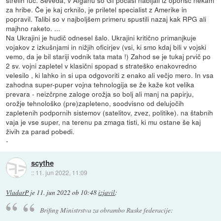
za hribe. Če je kaj crknilo, je priletel specialist z Amerike in
popravil. Talibi so v najboljšem primeru spustili nazaj kak RPG ali
majhno raketo. ...
Na Ukrajini je hudič odnesel šalo. Ukrajini kritično primanjkuje
vojakov z izkušnjami in nižjih oficirjev (vsi, ki smo kdaj bili v vojski
vemo, da je bil stariji vodnik tata mata !) Zahod se je tukaj prvič po
2 sv. vojni zapletel v klasični spopad s strateško enakovredno
velesilo , ki lahko in si upa odgovoriti z enako ali večjo mero. In vsa
zahodna super-puper vojna tehnologija se že kaže kot velika
prevara - neizčrpne zaloge orožja so bolj ali manj na papirju,
orožje tehnološko (pre)zapleteno, soodvisno od delujočih
zapletenih podpornih sistemov (satelitov, zvez, politike). na štabnih
vaja je vse super, na terenu pa zmaga tisti, ki mu ostane še kaj
živih za parad pobedi.
-
scythe
::
11. jun 2022, 11:09
VladarP
je
11. jun 2022 ob 10:48
izjavil
:
Brifing Ministrstva za obrambo Ruske federacije: