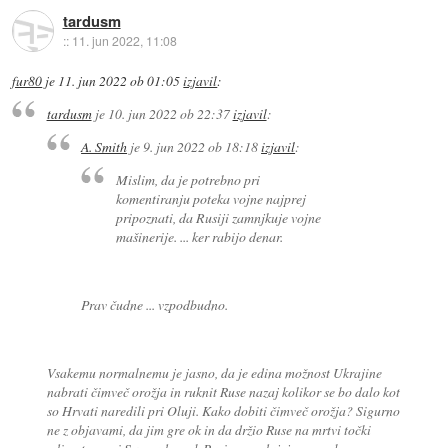
tardusm
::
11. jun 2022, 11:08
fur80
je
11. jun 2022 ob 01:05
izjavil
:
tardusm
je
10. jun 2022 ob 22:37
izjavil
:
A. Smith
je
9. jun 2022 ob 18:18
izjavil
:
Mislim, da je potrebno pri
komentiranju poteka vojne najprej
pripoznati, da Rusiji zamnjkuje vojne
mašinerije. ... ker rabijo denar.
Prav čudne ... vzpodbudno.
Vsakemu normalnemu je jasno, da je edina možnost Ukrajine
nabrati čimveč orožja in ruknit Ruse nazaj kolikor se bo dalo kot
so Hrvati naredili pri Oluji. Kako dobiti čimveč orožja? Sigurno
ne z objavami, da jim gre ok in da držio Ruse na mrtvi točki