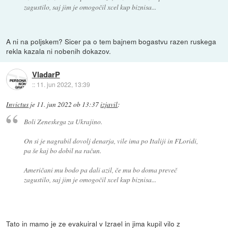
zagustilo, saj jim je omogočil xcel kup biznisa...
A ni na poljskem? Sicer pa o tem bajnem bogastvu razen ruskega
rekla kazala ni nobenih dokazov.
VladarP
::
11. jun 2022, 13:39
Invictus
je
11. jun 2022 ob 13:37
izjavil
:
Boli Zeneskega za Ukrajino.
On si je nagrabil dovolj denarja, vile ima po Italiji in FLoridi,
pa še kaj bo dobil na račun.
Američani mu bodo pa dali azil, če mu bo doma preveč
zagustilo, saj jim je omogočil xcel kup biznisa...
Tato in mamo je ze evakuiral v Izrael in jima kupil vilo z