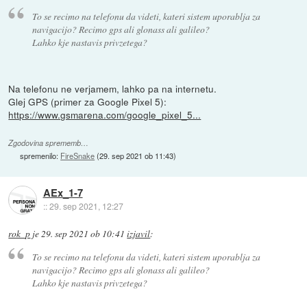
To se recimo na telefonu da videti, kateri sistem uporablja za
navigacijo? Recimo gps ali glonass ali galileo?
Lahko kje nastavis privzetega?
Na telefonu ne verjamem, lahko pa na internetu.
Glej GPS (primer za Google Pixel 5):
https://www.gsmarena.com/google_pixel_5...
Zgodovina sprememb…
spremenilo:
FireSnake
(
29. sep 2021 ob 11:43
)
AEx_1-7
::
29. sep 2021, 12:27
rok_p
je
29. sep 2021 ob 10:41
izjavil
:
To se recimo na telefonu da videti, kateri sistem uporablja za
navigacijo? Recimo gps ali glonass ali galileo?
Lahko kje nastavis privzetega?