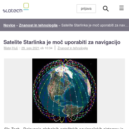
☰
Novice
»
Znanost in tehnologija
»
Satelite Starlinka je moč uporabiti za navigacijo
Satelite Starlinka je moč uporabiti za navigacijo
Matej Huš
::
29. sep 2021
ob 10:34
Znanost in tehnologija
- Delovanje globalnih satelitskih navigacijskih sistemov je
Slo-Tech