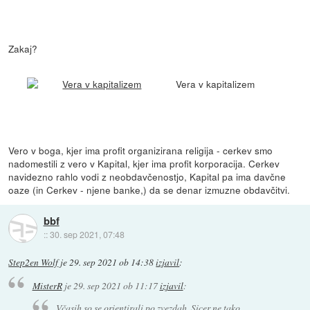
Zakaj?
Vera v kapitalizem
Vero v boga, kjer ima profit organizirana religija - cerkev smo
nadomestili z vero v Kapital, kjer ima profit korporacija. Cerkev
navidezno rahlo vodi z neobdavčenostjo, Kapital pa ima davčne
oaze (in Cerkev - njene banke,) da se denar izmuzne obdavčitvi.
bbf
::
30. sep 2021, 07:48
Step2en Wolf
je
29. sep 2021 ob 14:38
izjavil
:
MisterR
je
29. sep 2021 ob 11:17
izjavil
:
Včasih so se orientirali po zvezdah. Sicer ne tako