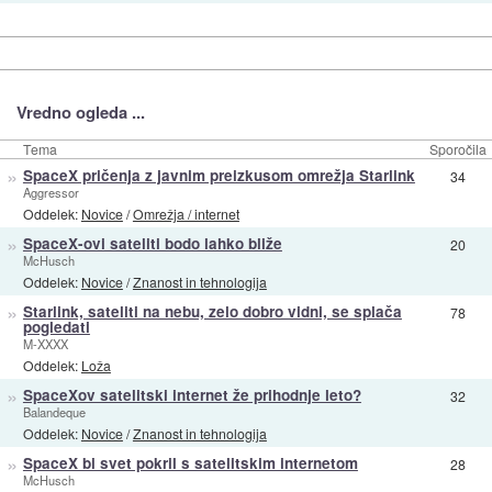
Vredno ogleda ...
Tema
Sporočila
»
SpaceX pričenja z javnim preizkusom omrežja Starlink
34
Aggressor
Oddelek:
Novice
/
Omrežja / internet
»
SpaceX-ovi sateliti bodo lahko bliže
20
McHusch
Oddelek:
Novice
/
Znanost in tehnologija
»
Starlink, sateliti na nebu, zelo dobro vidni, se splača
78
pogledati
M-XXXX
Oddelek:
Loža
»
SpaceXov satelitski internet že prihodnje leto?
32
Balandeque
Oddelek:
Novice
/
Znanost in tehnologija
»
SpaceX bi svet pokril s satelitskim internetom
28
McHusch