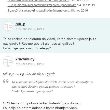
ESA je morala svoj satelit umikati pred SpaceXovim
::
4. sep 2019
SpaceX bi svet pokril s satelitskim internetom
::
18. nov 2016
rok_p
::
29. sep 2021, 10:41
To se recimo na telefonu da videti, kateri sistem uporablja za
navigacijo? Recimo gps ali glonass ali galileo?
Lahko kje nastavis privzetega?
krucymucy
::
29. sep 2021, 10:53
rok_p
je
29. sep 2021 ob 10:41
izjavil
:
To se recimo na telefonu da videti, kateri sistem uporablja za
navigacijo? Recimo gps ali glonass ali galileo?
Lahko kje nastavis privzetega?
GPS test app ti pokaze koliko katerih ima v dometu.
Lokacijo pa potem doloca s kombiniranjem vseh.