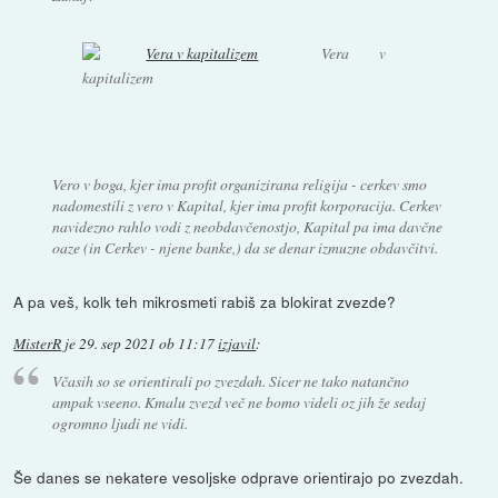
Vera v
kapitalizem
Vero v boga, kjer ima profit organizirana religija - cerkev smo
nadomestili z vero v Kapital, kjer ima profit korporacija. Cerkev
navidezno rahlo vodi z neobdavčenostjo, Kapital pa ima davčne
oaze (in Cerkev - njene banke,) da se denar izmuzne obdavčitvi.
A pa veš, kolk teh mikrosmeti rabiš za blokirat zvezde?
MisterR
je
29. sep 2021 ob 11:17
izjavil
:
Včasih so se orientirali po zvezdah. Sicer ne tako natančno
ampak vseeno. Kmalu zvezd več ne bomo videli oz jih že sedaj
ogromno ljudi ne vidi.
Še danes se nekatere vesoljske odprave orientirajo po zvezdah.