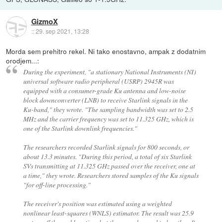
GizmoX
::
29. sep 2021, 13:28
Morda sem prehitro rekel. Ni tako enostavno, ampak z dodatnim
orodjem...:
During the experiment, "a stationary National Instruments (NI)
universal software radio peripheral (USRP) 2945R was
equipped with a consumer-grade Ku antenna and low-noise
block downconverter (LNB) to receive Starlink signals in the
Ku-band," they wrote. "The sampling bandwidth was set to 2.5
MHz and the carrier frequency was set to 11.325 GHz, which is
one of the Starlink downlink frequencies."
The researchers recorded Starlink signals for 800 seconds, or
about 13.3 minutes. "During this period, a total of six Starlink
SVs transmitting at 11.325 GHz passed over the receiver, one at
a time," they wrote. Researchers stored samples of the Ku signals
"for off-line processing."
The receiver's position was estimated using a weighted
nonlinear least-squares (WNLS) estimator. The result was 25.9