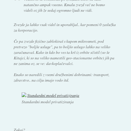
natančno ampak vseeno. Kmalu zvezd več ne bomo
videli oz jih že sedaj ogromno ljudi ne vidi.
Zvezde ja lahko vsak videl in uporabljal.. kar pomeni 0 zaslužka
za korporacijo.
Če pa zvezde fizično zablokiraš s kupom mikrosmeti, pod
pretvezo "boljše usluge", pa to boljšo uslugo lahko na veliko
zaračunavaš. Kako in kdo bo ves ta krš iz orbite sčistil (so še
Kitajci, ki so na veliko namestili geo-stacionarne orbite) jih pa
ne zanima oz. se ve: davkoplačevalci.
Enako so naredili z vsemi družbenimi dobrinami: transport,
zdravstvo.. na cilju imajo vodo itd.
Standardni model privatiziranja
Zakaj?