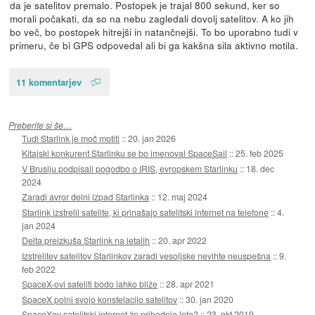
da je satelitov premalo. Postopek je trajal 800 sekund, ker so
morali počakati, da so na nebu zagledali dovolj satelitov. A ko jih
bo več, bo postopek hitrejši in natančnejši. To bo uporabno tudi v
primeru, če bi GPS odpovedal ali bi ga kakšna sila aktivno motila.
11 komentarjev
Preberite si še…
Tudi Starlink je moč motiti
::
20. jan 2026
Kitajski konkurent Starlinku se bo imenoval SpaceSail
::
25. feb 2025
V Bruslju podpisali pogodbo o IRIS, evropskem Starlinku
::
18. dec
2024
Zaradi avror delni izpad Starlinka
::
12. maj 2024
Starlink izstrelil satelite, ki prinašajo satelitski internet na telefone
::
4.
jan 2024
Delta preizkuša Starlink na letalih
::
20. apr 2022
Izstrelitev satelitov Starlinkov zaradi vesoljske nevihte neuspešna
::
9.
feb 2022
SpaceX-ovi sateliti bodo lahko bliže
::
28. apr 2021
SpaceX polni svojo konstelacijo satelitov
::
30. jan 2020
SpaceXov satelitski internet že prihodnje leto?
::
23. okt 2019