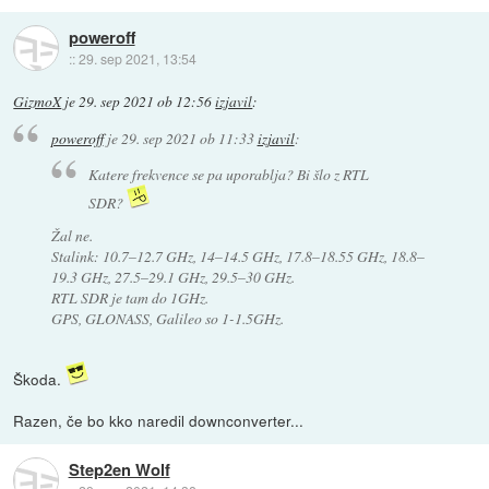
poweroff
::
29. sep 2021, 13:54
GizmoX
je
29. sep 2021 ob 12:56
izjavil
:
poweroff
je
29. sep 2021 ob 11:33
izjavil
:
Katere frekvence se pa uporablja? Bi šlo z RTL
SDR?
Žal ne.
Stalink: 10.7–12.7 GHz, 14–14.5 GHz, 17.8–18.55 GHz, 18.8–
19.3 GHz, 27.5–29.1 GHz, 29.5–30 GHz.
RTL SDR je tam do 1GHz.
GPS, GLONASS, Galileo so 1-1.5GHz.
Škoda.
Razen, če bo kko naredil downconverter...
Step2en Wolf