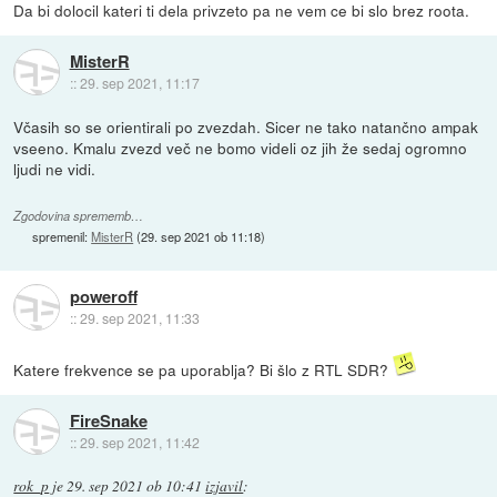
Da bi dolocil kateri ti dela privzeto pa ne vem ce bi slo brez roota.
MisterR
::
29. sep 2021, 11:17
Včasih so se orientirali po zvezdah. Sicer ne tako natančno ampak
vseeno. Kmalu zvezd več ne bomo videli oz jih že sedaj ogromno
ljudi ne vidi.
Zgodovina sprememb…
spremenil:
MisterR
(
29. sep 2021 ob 11:18
)
poweroff
::
29. sep 2021, 11:33
Katere frekvence se pa uporablja? Bi šlo z RTL SDR?
FireSnake
::
29. sep 2021, 11:42
rok_p
je
29. sep 2021 ob 10:41
izjavil
: