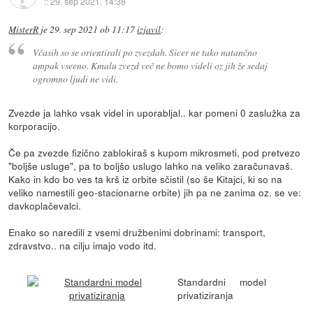
::
29. sep 2021, 14:38
MisterR
je
29. sep 2021 ob 11:17
izjavil
:
Včasih so se orientirali po zvezdah. Sicer ne tako natančno
ampak vseeno. Kmalu zvezd več ne bomo videli oz jih že sedaj
ogromno ljudi ne vidi.
Zvezde ja lahko vsak videl in uporabljal.. kar pomeni 0 zaslužka za
korporacijo.
Če pa zvezde fizično zablokiraš s kupom mikrosmeti, pod pretvezo
"boljše usluge", pa to boljšo uslugo lahko na veliko zaračunavaš.
Kako in kdo bo ves ta krš iz orbite sčistil (so še Kitajci, ki so na
veliko namestili geo-stacionarne orbite) jih pa ne zanima oz. se ve:
davkoplačevalci.
Enako so naredili z vsemi družbenimi dobrinami: transport,
zdravstvo.. na cilju imajo vodo itd.
Standardni model
privatiziranja