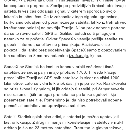
konceptualno preprosto. Zemljo po predvidljivih tirnicah obletavajo
sateliti, ki ves čas oddajajo signal, v katerem sporočajo svojo
lokacijo in točen čas. Če iz zakasnitev tega signala ugotovimo,
koliko smo oddaljeni od posameznega satelita, lahko iz treh ali več
izračunamo položaj na površju Zemlje. Ni pa prav nobene potrebe,
da so to ravno sateliti GPS ali Galileo, četudi so ti prilagojeni
natanko za to početje. Odkar SpaceX v vesolje pošilja satelite za
globalni internet, satelitov ne primanjkuje. Raziskovalci so
pokazali
, da lahko brez sodelovanja SpaceX samo z opazovanjem
teh satelitov na 8 metrov natančno
izračunajo
, kje so.
SpaceX-ov Starlink bo imel na koncu v orbiti več deset tisoč
satelitov, že sedaj pa jih imajo približno 1700. Ti resda krožijo
precej bliže Zemlji od GPS-ovih satelitov, in sicer na višini 1200
kilometrov, zato so vidni le kratek čas, jih je pa veliko. Raziskovalci
so prisluškovali signalom, ki jih oddajo ti sateliti, pri čemer seveda
niso razumeli (šifriranega) prometa, so pa lahko ugotovili, kje
posamezen satelit je. Pomembno je, da niso potrebovali nobene
pomoči ali podatkov od upravljavca satelitov.
Sateliti Starlink sploh niso edini, s katerimi je možno ugotavljati
lastno lokacijo. Z drugimi manjšimi konstelacijami satelitov v nizkih
orbitah je šlo na 23 metrov natančno. Trenutno je glavna težava,