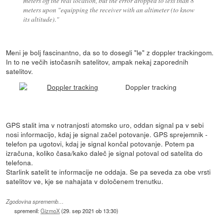
meters off the real location, but the error dropped to less than 8
meters upon "equipping the receiver with an altimeter (to know
its altitude)."
Meni je bolj fascinantno, da so to dosegli "le" z doppler trackingom.
In to ne večih istočasnih satelitov, ampak nekaj zaporednih
satelitov.
Doppler tracking
GPS stalit ima v notranjosti atomsko uro, oddan signal pa v sebi
nosi informacijo, kdaj je signal začel potovanje. GPS sprejemnik -
telefon pa ugotovi, kdaj je signal končal potovanje. Potem pa
izračuna, koliko časa/kako daleč je signal potoval od satelita do
telefona.
Starlink satelit te informacije ne oddaja. Se pa seveda za obe vrsti
satelitov ve, kje se nahajata v določenem trenutku.
Zgodovina sprememb…
spremenil:
GizmoX
(
29. sep 2021 ob 13:30
)