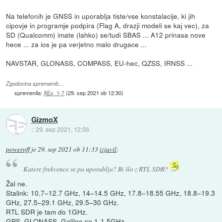
Na telefonih je GNSS in uporablja tiste/vse konstalacije, ki jih
cipovje in programje podpira (Flag A, drazji modeli se kaj vec), za
SD (Qualcomm) imate (lahko) se/tudi SBAS ... A12 prinasa nove
hece ... za ios je pa verjetno malo drugace ...
NAVSTAR, GLONASS, COMPASS, EU-hec, QZSS, IRNSS ...
Zgodovina sprememb…
spremenila:
AEx_1-7
(
29. sep 2021 ob 12:30
)
GizmoX
::
29. sep 2021, 12:56
poweroff
je
29. sep 2021 ob 11:33
izjavil
:
Katere frekvence se pa uporablja? Bi šlo z RTL SDR?
Žal ne.
Stalink: 10.7–12.7 GHz, 14–14.5 GHz, 17.8–18.55 GHz, 18.8–19.3
GHz, 27.5–29.1 GHz, 29.5–30 GHz.
RTL SDR je tam do 1GHz.
GPS, GLONASS, Galileo so 1-1.5GHz.