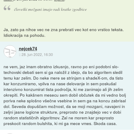
človeški možgani imajo radi kratke zgodbice
Ja, zato pa nihce vec ne zna prebrati vec kot eno vrstico teksta.
Idiokracija na pohodu.
nejcek74
::
28. jun 2022, 16:30
ne vem, jaz imam obratno izkusnjo, ravno po eni podobni slo-
techovski debati sem si ga naložil z idejo, da bo algoritem sledil
temu kar zelim. Do neke mere se strinjam s shadeX-om, da tisto
kar konzumiramo, vpliva na nase delovanje in sem poskušal
intenzivno konzumirat tista področja, ki me zanimajo ali jih zelim
okrepiti. Po kakšnem mesecu sem dobil občutek da mi vedno bolj
poriva neke splošno všečne vsebine in sem ga na koncu zabrisal
dol. Seveda dopuščam možnost, da se moji mozgani, navajeni in
zeljni jasne logicne strukture, preprosto ne znajdejo vec v dobi
random statističnih algoritmov. Zal ne morem kar preprosto
preskocit random bulshita, ki mi ga mece vmes. Skoda casa.