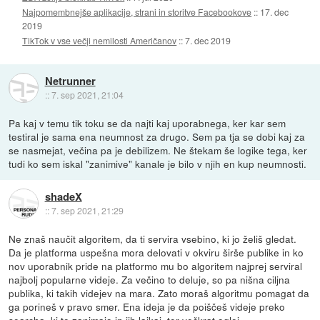
Najpomembnejše aplikacije, strani in storitve Facebookove
::
17. dec
2019
TikTok v vse večji nemilosti Američanov
::
7. dec 2019
Netrunner
::
7. sep 2021, 21:04
Pa kaj v temu tik toku se da najti kaj uporabnega, ker kar sem
testiral je sama ena neumnost za drugo. Sem pa tja se dobi kaj za
se nasmejat, večina pa je debilizem. Ne štekam še logike tega, ker
tudi ko sem iskal "zanimive" kanale je bilo v njih en kup neumnosti.
shadeX
::
7. sep 2021, 21:29
Ne znaš naučit algoritem, da ti servira vsebino, ki jo želiš gledat.
Da je platforma uspešna mora delovati v okviru širše publike in ko
nov uporabnik pride na platformo mu bo algoritem najprej serviral
najbolj popularne videje. Za večino to deluje, so pa nišna ciljna
publika, ki takih videjev na mara. Zato moraš algoritmu pomagat da
ga porineš v pravo smer. Ena ideja je da poiščeš videje preko