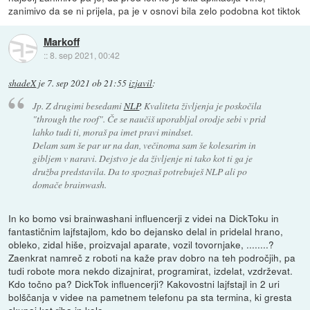
zanimivo da se ni prijela, pa je v osnovi bila zelo podobna kot tiktok
Markoff
::
8. sep 2021, 00:42
shadeX
je
7. sep 2021 ob 21:55
izjavil
:
Jp. Z drugimi besedami
NLP
. Kvaliteta življenja je poskočila
"through the roof". Če se naučiš uporabljal orodje sebi v prid
lahko tudi ti, moraš pa imet pravi mindset.
Delam sam še par ur na dan, večinoma sam še kolesarim in
gibljem v naravi. Dejstvo je da življenje ni tako kot ti ga je
družba predstavila. Da to spoznaš potrebuješ NLP ali po
domače brainwash.
In ko bomo vsi brainwashani influencerji z videi na DickToku in
fantastičnim lajfstajlom, kdo bo dejansko delal in pridelal hrano,
obleko, zidal hiše, proizvajal aparate, vozil tovornjake, ........?
Zaenkrat namreč z roboti na kaže prav dobro na teh področjih, pa
tudi robote mora nekdo dizajnirat, programirat, izdelat, vzdrževat.
Kdo točno pa? DickTok influencerji? Kakovostni lajfstajl in 2 uri
bolščanja v videe na pametnem telefonu pa sta termina, ki gresta