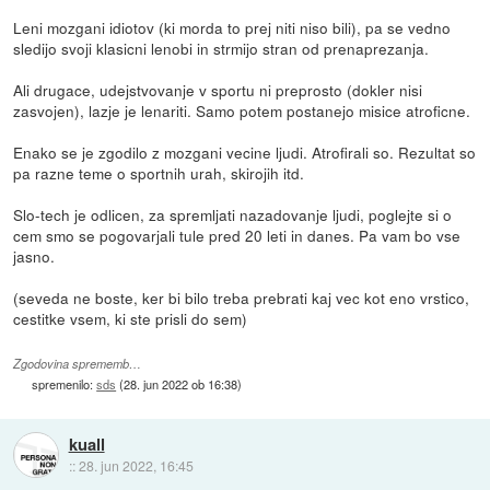
Leni mozgani idiotov (ki morda to prej niti niso bili), pa se vedno
sledijo svoji klasicni lenobi in strmijo stran od prenaprezanja.
Ali drugace, udejstvovanje v sportu ni preprosto (dokler nisi
zasvojen), lazje je lenariti. Samo potem postanejo misice atroficne.
Enako se je zgodilo z mozgani vecine ljudi. Atrofirali so. Rezultat so
pa razne teme o sportnih urah, skirojih itd.
Slo-tech je odlicen, za spremljati nazadovanje ljudi, poglejte si o
cem smo se pogovarjali tule pred 20 leti in danes. Pa vam bo vse
jasno.
(seveda ne boste, ker bi bilo treba prebrati kaj vec kot eno vrstico,
cestitke vsem, ki ste prisli do sem)
Zgodovina sprememb…
spremenilo:
sds
(
28. jun 2022 ob 16:38
)
kuall
::
28. jun 2022, 16:45