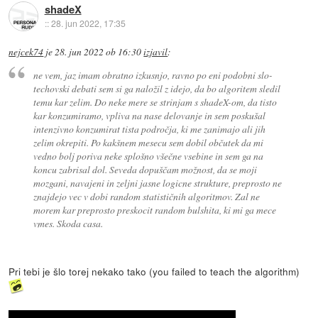
shadeX
::
28. jun 2022, 17:35
nejcek74
je
28. jun 2022 ob 16:30
izjavil
:
ne vem, jaz imam obratno izkusnjo, ravno po eni podobni slo-
techovski debati sem si ga naložil z idejo, da bo algoritem sledil
temu kar zelim. Do neke mere se strinjam s shadeX-om, da tisto
kar konzumiramo, vpliva na nase delovanje in sem poskušal
intenzivno konzumirat tista področja, ki me zanimajo ali jih
zelim okrepiti. Po kakšnem mesecu sem dobil občutek da mi
vedno bolj poriva neke splošno všečne vsebine in sem ga na
koncu zabrisal dol. Seveda dopuščam možnost, da se moji
mozgani, navajeni in zeljni jasne logicne strukture, preprosto ne
znajdejo vec v dobi random statističnih algoritmov. Zal ne
morem kar preprosto preskocit random bulshita, ki mi ga mece
vmes. Skoda casa.
Pri tebi je šlo torej nekako tako (you failed to teach the algorithm)