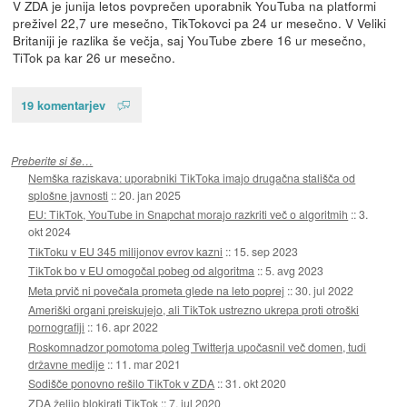
V ZDA je junija letos povprečen uporabnik YouTuba na platformi
preživel 22,7 ure mesečno, TikTokovci pa 24 ur mesečno. V Veliki
Britaniji je razlika še večja, saj YouTube zbere 16 ur mesečno,
TiTok pa kar 26 ur mesečno.
19 komentarjev
Preberite si še…
Nemška raziskava: uporabniki TikToka imajo drugačna stališča od
splošne javnosti
::
20. jan 2025
EU: TikTok, YouTube in Snapchat morajo razkriti več o algoritmih
::
3.
okt 2024
TikToku v EU 345 milijonov evrov kazni
::
15. sep 2023
TikTok bo v EU omogočal pobeg od algoritma
::
5. avg 2023
Meta prvič ni povečala prometa glede na leto poprej
::
30. jul 2022
Ameriški organi preiskujejo, ali TikTok ustrezno ukrepa proti otroški
pornografiji
::
16. apr 2022
Roskomnadzor pomotoma poleg Twitterja upočasnil več domen, tudi
državne medije
::
11. mar 2021
Sodišče ponovno rešilo TikTok v ZDA
::
31. okt 2020
ZDA želijo blokirati TikTok
::
7. jul 2020