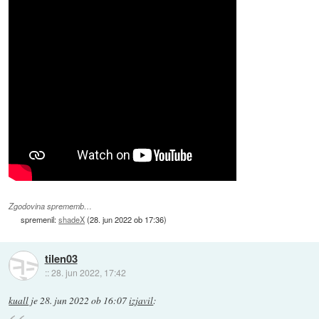
Zgodovina sprememb…
spremenil:
shadeX
(
28. jun 2022 ob 17:36
)
tilen03
::
28. jun 2022, 17:42
kuall
je
28. jun 2022 ob 16:07
izjavil
: