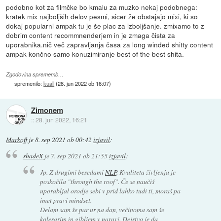
podobno kot za filmčke bo kmalu za muzko nekaj podobnega:
kratek mix najboljših delov pesmi, sicer že obstajajo mixi, ki so
dokaj popularni ampak tu je še plac za izboljšanje. zmixamo to z
dobrim content recommnenderjem in je zmaga čista za
uporabnika.nič več zapravljanja časa za long winded shitty content
ampak končno samo konuzimiranje best of the best shita.
Zgodovina sprememb…
spremenilo:
kuall
(
28. jun 2022 ob 16:07
)
Zimonem
::
28. jun 2022, 16:21
Markoff
je
8. sep 2021 ob 00:42
izjavil
:
shadeX
je
7. sep 2021 ob 21:55
izjavil
:
Jp. Z drugimi besedami
NLP
. Kvaliteta življenja je
poskočila "through the roof". Če se naučiš
uporabljal orodje sebi v prid lahko tudi ti, moraš pa
imet pravi mindset.
Delam sam še par ur na dan, večinoma sam še
kolesarim in gibljem v naravi. Dejstvo je da