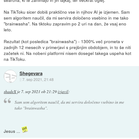
searcha, ki te zanimajo in jih lajkaj, ter večkrat oglej.
Na TikToku sicer dobiš praktično vse in njihov AI je izjemen. Sam
sem algoritem naučil, da mi servira določeno vsebino in me tako
"brainwasha". Na tiktoku zapravim po 2 uri na dan, že vsaj eno
leto.
Rezultat (kot posledica "brainwasha") - 1300% več prometa v
zadnjih 12 mesecih v primerjavi s prejšnjim obdobjem, in to še niti
začetek ni. Na nobeni platformi nisem dosegel takega uspeha kot
na TikToku.
Shegevara
::
7. sep 2021, 21:48
shadeX
je
7. sep 2021 ob 21:29
izjavil
:
Sam sem algoritem naučil, da mi servira določeno vsebino in me
tako "brainwasha".
Jesus ...