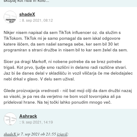
skupaj kot riba in kolo...
shadeX
::
8. sep 2021, 08:12
Nikjer nisem napisal da sem TikTok influencer oz. da služim s
TikTokom. TikTok mi je samo pomagal da sem iskal odgovore
katere iščem, da sem našel samega sebe, ker sem bil 30 let
programiran s strani družbe in nisem bil to kar sem želel da sem.
Sicer pa dragi Markoff, ni nobene potrebe da se brez potrebe
trigaš. Kot prvo, ljudje smo različni in delamo radi različne stvari.
Jaz bi še danes delal v skladišču in vozil viličarja če me delodajalec
nebi drkal v glavo. V delu sem užival.
Glede proizvajanja vrednosti - nič bat moji cilji da dam družbi nazaj
so visoki, je pa res da verjetno ne bom vozil tovornjaka ali pa
prideloval hrane. Na tej točki lahko ponudim mnogo več.
Ashrack
::
9. sep 2021, 14:19
shadeX
je
7. sep 2021 ob 21:55
izjavil
: