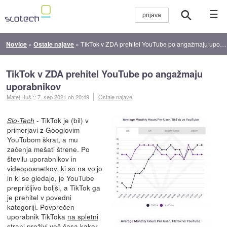
☰
Novice
»
Ostale najave
»
TikTok v ZDA prehitel YouTube po angažmaju uporabnikov
TikTok v ZDA prehitel YouTube po angažmaju
uporabnikov
Matej Huš
::
7. sep 2021
ob 20:49
Ostale najave
- TikTok je (bil) v
Slo-Tech
primerjavi z Googlovim
YouTubom škrat, a mu
začenja mešati štrene. Po
številu uporabnikov in
videoposnetkov, ki so na voljo
in ki se gledajo, je YouTube
prepričljivo boljši, a TikTok ga
je prehitel v povedni
kategoriji. Povprečen
uporabnik TikToka
na spletni
strani preživi več časa
kakor