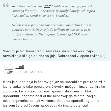
Jp. Z drugimi besedami
NLP
. Kvaliteta življenja je poskočila
"through the roof". Če se naučiš uporabljal orodje sebi v prid
lahko tudi ti, moraš pa imet pravi mindset.
Delam sam še par ur na dan, večinoma sam še kolesarim in
gibljem v naravi. Dejstvo je da življenje ni tako kot ti ga je
družba predstavila. Da to spoznaš potrebuješ NLP ali po
domače brainwash.
Vsec mi je tvoj komentar in sem vesel da si preskocil mejo
razmisljanja ki ti ga druzba vsiljuje. Dobrodosel v lepem zivljenju :)
kuall
::
28. jun 2022, 16:07
tiktok je super ideja in čeprav ga jaz ne uporabljam pretirano mi je
jasno, zakaj je tako popularen. človeški možgani imajo radi kratke
zgodbice, ker so tako tudi naši spomini shranjeni. v tiktok
uporabhnik nagnete best of the best svojega talenta. zdej s
telesno govorico pa itak vsi vemo, da se da sporočiti ogromno.
jaz sem že pred časom napovedal, da ima to potencial.