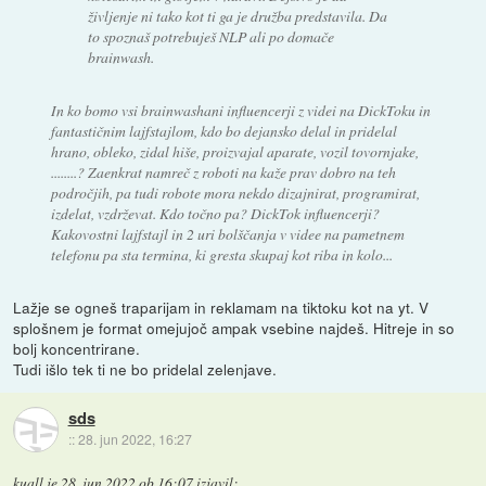
življenje ni tako kot ti ga je družba predstavila. Da
to spoznaš potrebuješ NLP ali po domače
brainwash.
In ko bomo vsi brainwashani influencerji z videi na DickToku in
fantastičnim lajfstajlom, kdo bo dejansko delal in pridelal
hrano, obleko, zidal hiše, proizvajal aparate, vozil tovornjake,
........? Zaenkrat namreč z roboti na kaže prav dobro na teh
področjih, pa tudi robote mora nekdo dizajnirat, programirat,
izdelat, vzdrževat. Kdo točno pa? DickTok influencerji?
Kakovostni lajfstajl in 2 uri bolščanja v videe na pametnem
telefonu pa sta termina, ki gresta skupaj kot riba in kolo...
Lažje se ogneš traparijam in reklamam na tiktoku kot na yt. V
splošnem je format omejujoč ampak vsebine najdeš. Hitreje in so
bolj koncentrirane.
Tudi išlo tek ti ne bo pridelal zelenjave.
sds
::
28. jun 2022, 16:27
kuall
je
28. jun 2022 ob 16:07
izjavil
: