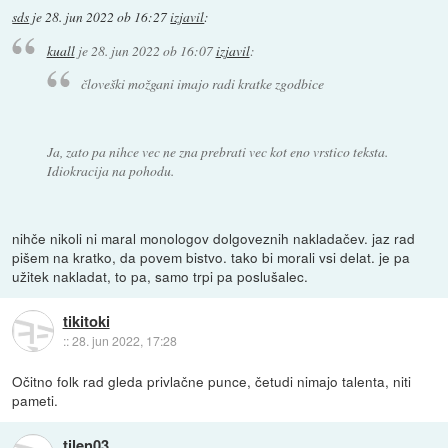
sds
je
28. jun 2022 ob 16:27
izjavil
:
kuall
je
28. jun 2022 ob 16:07
izjavil
:
človeški možgani imajo radi kratke zgodbice
Ja, zato pa nihce vec ne zna prebrati vec kot eno vrstico teksta.
Idiokracija na pohodu.
nihče nikoli ni maral monologov dolgoveznih nakladačev. jaz rad
pišem na kratko, da povem bistvo. tako bi morali vsi delat. je pa
užitek nakladat, to pa, samo trpi pa poslušalec.
tikitoki
::
28. jun 2022, 17:28
Očitno folk rad gleda privlačne punce, četudi nimajo talenta, niti
pameti.
tilen03