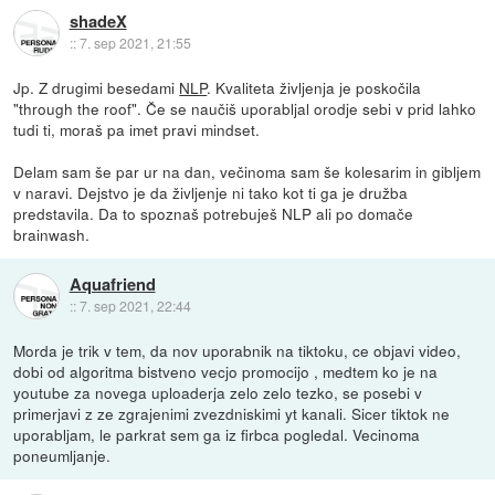
shadeX
::
7. sep 2021, 21:55
Jp. Z drugimi besedami
NLP
. Kvaliteta življenja je poskočila
"through the roof". Če se naučiš uporabljal orodje sebi v prid lahko
tudi ti, moraš pa imet pravi mindset.
Delam sam še par ur na dan, večinoma sam še kolesarim in gibljem
v naravi. Dejstvo je da življenje ni tako kot ti ga je družba
predstavila. Da to spoznaš potrebuješ NLP ali po domače
brainwash.
Aquafriend
::
7. sep 2021, 22:44
Morda je trik v tem, da nov uporabnik na tiktoku, ce objavi video,
dobi od algoritma bistveno vecjo promocijo , medtem ko je na
youtube za novega uploaderja zelo zelo tezko, se posebi v
primerjavi z ze zgrajenimi zvezdniskimi yt kanali. Sicer tiktok ne
uporabljam, le parkrat sem ga iz firbca pogledal. Vecinoma
poneumljanje.