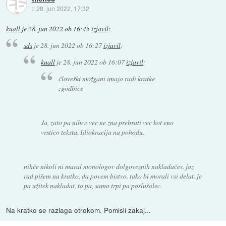
::
28. jun 2022, 17:32
kuall
je
28. jun 2022 ob 16:45
izjavil
:
sds
je
28. jun 2022 ob 16:27
izjavil
:
kuall
je
28. jun 2022 ob 16:07
izjavil
:
človeški možgani imajo radi kratke
zgodbice
Ja, zato pa nihce vec ne zna prebrati vec kot eno
vrstico teksta. Idiokracija na pohodu.
nihče nikoli ni maral monologov dolgoveznih nakladačev. jaz
rad pišem na kratko, da povem bistvo. tako bi morali vsi delat. je
pa užitek nakladat, to pa, samo trpi pa poslušalec.
Na kratko se razlaga otrokom. Pomisli zakaj...