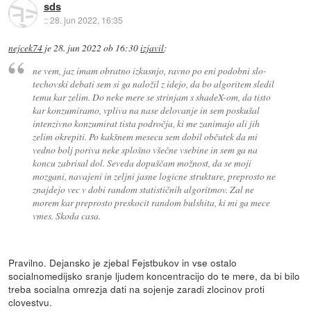
sds
::
28. jun 2022, 16:35
nejcek74
je
28. jun 2022 ob 16:30
izjavil
:
ne vem, jaz imam obratno izkusnjo, ravno po eni podobni slo-
techovski debati sem si ga naložil z idejo, da bo algoritem sledil
temu kar zelim. Do neke mere se strinjam s shadeX-om, da tisto
kar konzumiramo, vpliva na nase delovanje in sem poskušal
intenzivno konzumirat tista področja, ki me zanimajo ali jih
zelim okrepiti. Po kakšnem mesecu sem dobil občutek da mi
vedno bolj poriva neke splošno všečne vsebine in sem ga na
koncu zabrisal dol. Seveda dopuščam možnost, da se moji
mozgani, navajeni in zeljni jasne logicne strukture, preprosto ne
znajdejo vec v dobi random statističnih algoritmov. Zal ne
morem kar preprosto preskocit random bulshita, ki mi ga mece
vmes. Skoda casa.
Pravilno. Dejansko je zjebal Fejstbukov in vse ostalo
socialnomedijsko sranje ljudem koncentracijo do te mere, da bi bilo
treba socialna omrezja dati na sojenje zaradi zlocinov proti
clovestvu.