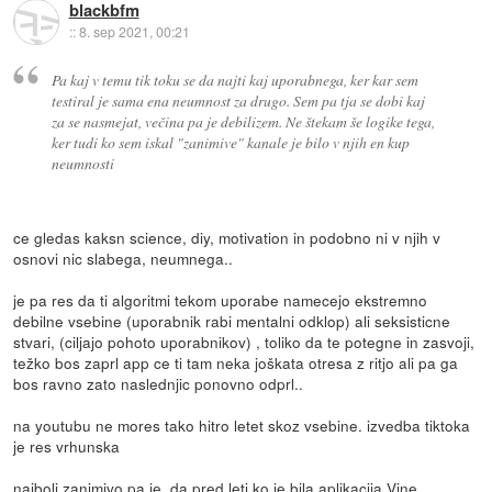
blackbfm
::
8. sep 2021, 00:21
Pa kaj v temu tik toku se da najti kaj uporabnega, ker kar sem
testiral je sama ena neumnost za drugo. Sem pa tja se dobi kaj
za se nasmejat, večina pa je debilizem. Ne štekam še logike tega,
ker tudi ko sem iskal "zanimive" kanale je bilo v njih en kup
neumnosti
ce gledas kaksn science, diy, motivation in podobno ni v njih v
osnovi nic slabega, neumnega..
je pa res da ti algoritmi tekom uporabe namecejo ekstremno
debilne vsebine (uporabnik rabi mentalni odklop) ali seksisticne
stvari, (ciljajo pohoto uporabnikov) , toliko da te potegne in zasvoji,
težko bos zaprl app ce ti tam neka joškata otresa z ritjo ali pa ga
bos ravno zato naslednjic ponovno odprl..
na youtubu ne mores tako hitro letet skoz vsebine. izvedba tiktoka
je res vrhunska
najbolj zanimivo pa je, da pred leti ko je bila aplikacija Vine,