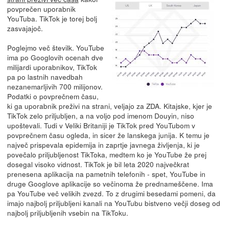
povprečen uporabnik
YouTuba. TikTok je torej bolj
zasvajajoč.
Poglejmo več številk. YouTube
ima po Googlovih ocenah dve
milijardi uporabnikov, TikTok
pa po lastnih navedbah
nezanemarljivih 700 milijonov.
Podatki o povprečnem času,
ki ga uporabnik preživi na strani, veljajo za ZDA. Kitajske, kjer je
TikTok zelo priljubljen, a na voljo pod imenom Douyin, niso
upoštevali. Tudi v Veliki Britaniji je TikTok pred YouTubom v
povprečnem času ogleda, in sicer že lanskega junija. K temu je
največ prispevala epidemija in zaprtje javnega življenja, ki je
povečalo priljubljenost TikToka, medtem ko je YouTube že prej
dosegal visoko vidnost. TikTok je bil leta 2020 največkrat
prenesena aplikacija na pametnih telefonih - spet, YouTube in
druge Googlove aplikacije so večinoma že prednameščene. Ima
pa YouTube več velikih zvezd. To z drugimi besedami pomeni, da
imajo najbolj priljubljeni kanali na YouTubu bistveno večji doseg od
najbolj priljubljenih vsebin na TikToku.