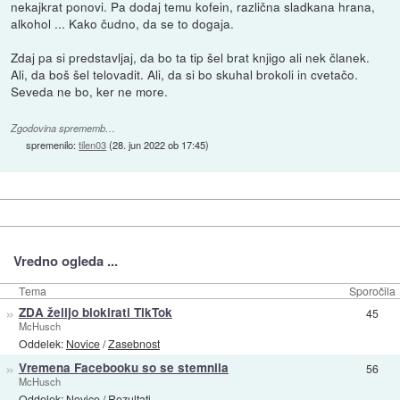
nekajkrat ponovi. Pa dodaj temu kofein, različna sladkana hrana,
alkohol ... Kako čudno, da se to dogaja.
Zdaj pa si predstavljaj, da bo ta tip šel brat knjigo ali nek članek.
Ali, da boš šel telovadit. Ali, da si bo skuhal brokoli in cvetačo.
Seveda ne bo, ker ne more.
Zgodovina sprememb…
spremenilo:
tilen03
(
28. jun 2022 ob 17:45
)
Vredno ogleda ...
Tema
Sporočila
»
ZDA želijo blokirati TikTok
45
McHusch
Oddelek:
Novice
/
Zasebnost
»
Vremena Facebooku so se stemnila
56
McHusch
Oddelek:
Novice
/
Rezultati