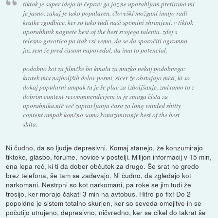
tiktok je super ideja in čeprav ga jaz ne uporabljam pretirano mi
je jasno, zakaj je tako popularen. človeški možgani imajo radi
kratke zgodbice, ker so tako tudi naši spomini shranjeni. v tiktok
uporabhnik nagnete best of the best svojega talenta. zdej s
telesno govorico pa itak vsi vemo, da se da sporočiti ogromno.
jaz sem že pred časom napovedal, da ima to potencial.
podobno kot za filmčke bo kmalu za muzko nekaj podobnega:
kratek mix najboljših delov pesmi, sicer že obstajajo mixi, ki so
dokaj popularni ampak tu je še plac za izboljšanje. zmixamo to z
dobrim content recommnenderjem in je zmaga čista za
uporabnika.nič več zapravljanja časa za long winded shitty
content ampak končno samo konuzimiranje best of the best
shita.
Ni čudno, da so ljudje depresivni. Komaj stanejo, že konzumirajo
tiktoke, glasbo, forume, novice v postelji. Milijon informacij v 15 min,
ena lepa reč, ki ti da dober občutek za drugo. Še srat ne gredo
brez telefona, še tam se zadevajo. Ni čudno, da zgledajo kot
narkomani. Nestrpni so kot narkomani, pa roke se jim tudi že
trosijo, ker morajo čakati 3 min na avtobus. Hitro po fix! Do 2
popoldne je sistem totalno skurjen, ker so seveda omejitve in se
počutijo utrujeno, depresivno, ničvredno, ker se cikel do takrat še