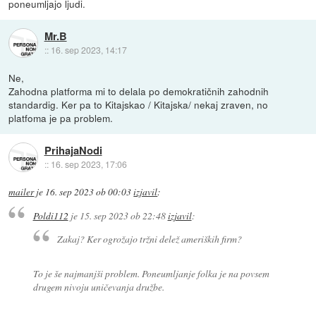
poneumljajo ljudi.
Mr.B
::
16. sep 2023, 14:17
Ne,
Zahodna platforma mi to delala po demokratičnih zahodnih
standardig. Ker pa to Kitajskao / Kitajska/ nekaj zraven, no
platfoma je pa problem.
PrihajaNodi
::
16. sep 2023, 17:06
mailer
je
16. sep 2023 ob 00:03
izjavil
:
Poldi112
je
15. sep 2023 ob 22:48
izjavil
:
Zakaj? Ker ogrožajo tržni delež ameriških firm?
To je še najmanjši problem. Poneumljanje folka je na povsem
drugem nivoju uničevanja družbe.