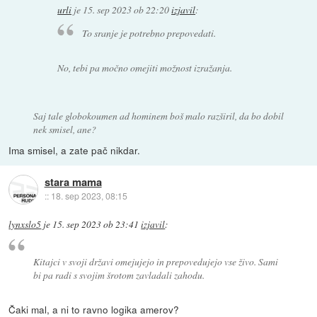
urli
je
15. sep 2023 ob 22:20
izjavil
:
To sranje je potrebno prepovedati.
No, tebi pa močno omejiti možnost izražanja.
Saj tale globokoumen ad hominem boš malo razširil, da bo dobil
nek smisel, ane?
Ima smisel, a zate pač nikdar.
stara mama
::
18. sep 2023, 08:15
lynxslo5
je
15. sep 2023 ob 23:41
izjavil
:
Kitajci v svoji državi omejujejo in prepovedujejo vse živo. Sami
bi pa radi s svojim šrotom zavladali zahodu.
Čaki mal, a ni to ravno logika amerov?