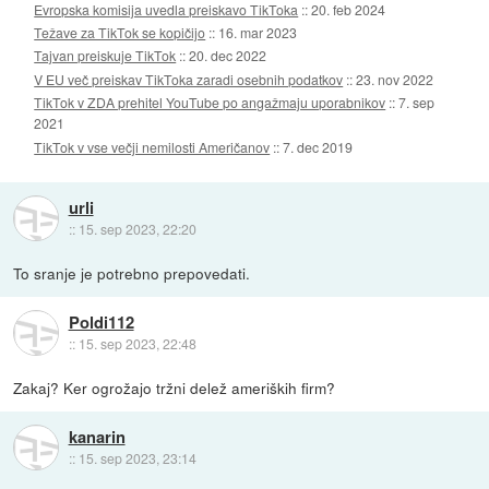
Evropska komisija uvedla preiskavo TikToka
::
20. feb 2024
Težave za TikTok se kopičijo
::
16. mar 2023
Tajvan preiskuje TikTok
::
20. dec 2022
V EU več preiskav TikToka zaradi osebnih podatkov
::
23. nov 2022
TikTok v ZDA prehitel YouTube po angažmaju uporabnikov
::
7. sep
2021
TikTok v vse večji nemilosti Američanov
::
7. dec 2019
urli
::
15. sep 2023, 22:20
To sranje je potrebno prepovedati.
Poldi112
::
15. sep 2023, 22:48
Zakaj? Ker ogrožajo tržni delež ameriških firm?
kanarin
::
15. sep 2023, 23:14