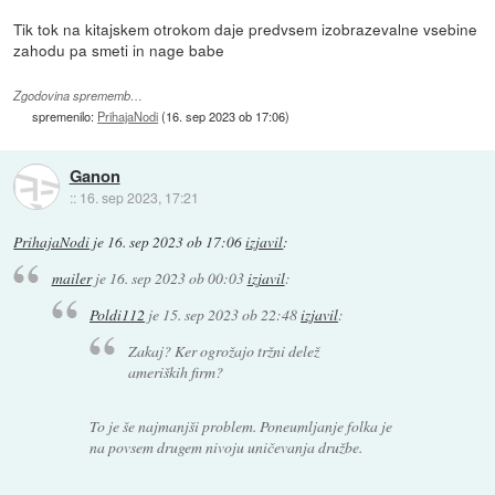
Tik tok na kitajskem otrokom daje predvsem izobrazevalne vsebine
zahodu pa smeti in nage babe
Zgodovina sprememb…
spremenilo:
PrihajaNodi
(
16. sep 2023 ob 17:06
)
Ganon
::
16. sep 2023, 17:21
PrihajaNodi
je
16. sep 2023 ob 17:06
izjavil
:
mailer
je
16. sep 2023 ob 00:03
izjavil
:
Poldi112
je
15. sep 2023 ob 22:48
izjavil
:
Zakaj? Ker ogrožajo tržni delež
ameriških firm?
To je še najmanjši problem. Poneumljanje folka je
na povsem drugem nivoju uničevanja družbe.