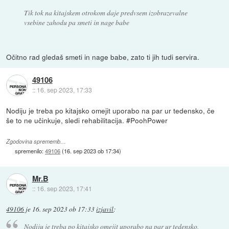
Tik tok na kitajskem otrokom daje predvsem izobrazevalne
vsebine zahodu pa smeti in nage babe
Očitno rad gledaš smeti in nage babe, zato ti jih tudi servira.
49106
::
16. sep 2023, 17:33
Nodiju je treba po kitajsko omejit uporabo na par ur tedensko, če
še to ne učinkuje, sledi rehabilitacija. #PoohPower
Zgodovina sprememb…
spremenilo:
49106
(
16. sep 2023 ob 17:34
)
Mr.B
::
16. sep 2023, 17:41
49106
je
16. sep 2023 ob 17:33
izjavil
:
Nodiju je treba po kitajsko omejit uporabo na par ur tedensko,