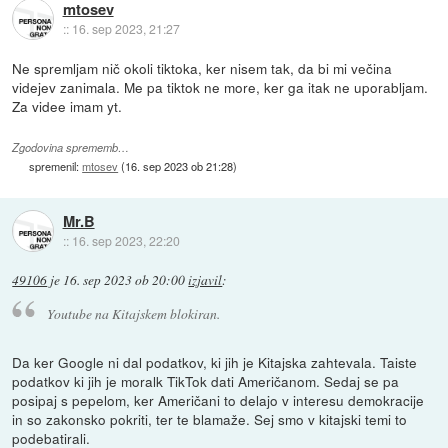
mtosev
::
16. sep 2023, 21:27
Ne spremljam nič okoli tiktoka, ker nisem tak, da bi mi večina
videjev zanimala. Me pa tiktok ne more, ker ga itak ne uporabljam.
Za videe imam yt.
Zgodovina sprememb…
spremenil:
mtosev
(
16. sep 2023 ob 21:28
)
Mr.B
::
16. sep 2023, 22:20
49106
je
16. sep 2023 ob 20:00
izjavil
:
Youtube na Kitajskem blokiran.
Da ker Google ni dal podatkov, ki jih je Kitajska zahtevala. Taiste
podatkov ki jih je moralk TikTok dati Američanom. Sedaj se pa
posipaj s pepelom, ker Američani to delajo v interesu demokracije
in so zakonsko pokriti, ter te blamaže. Sej smo v kitajski temi to
podebatirali.