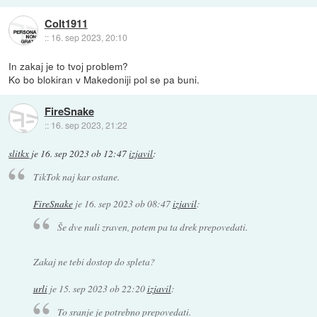
Colt1911
::
16. sep 2023, 20:10
In zakaj je to tvoj problem?
Ko bo blokiran v Makedoniji pol se pa buni.
FireSnake
::
16. sep 2023, 21:22
slitkx
je
16. sep 2023 ob 12:47
izjavil
:
TikTok naj kar ostane.
FireSnake
je
16. sep 2023 ob 08:47
izjavil
:
Še dve nuli zraven, potem pa ta drek prepovedati.
Zakaj ne tebi dostop do spleta?
urli
je
15. sep 2023 ob 22:20
izjavil
:
To sranje je potrebno prepovedati.