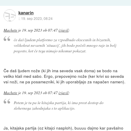
kanarin
::
19. sep 2023, 08:24
Machete
je
19. sep 2023 ob 07:47
izjavil
:
če daš ljudem platformo za vzpodbudo ekscesnih in bizarnih,
velikokrat nevarnih 'situacij', jih bodo počeli mnogo raje in bolj
pogosto, kot če tega nimajo nikomur pokazat.
Če daš ljudem nože (ki jih ima seveda vsak doma) se bodo na
veliko klali med sabo. Ergo, prepovejmo nože (ker krivi so seveda
vsi noži, ne pa posamezniki, ki jih uporabljajo za napačen namen).
Machete
je
19. sep 2023 ob 07:47
izjavil
:
Potem je tu pa še kitajska partija, ki ima prost dostop do
slehernega zahodnjaka s to aplikacijo.
Ja, kitajska partija (oz kitajci nasploh), buuuu dajmo kar pavšalno