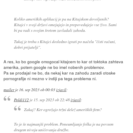
Koliko ameriških aplikacij je pa na Kitajskem dovoljenih?
Kitajci v svoji državi omejujejo in prepovedujejo vse živo. Sami
bi pa radi s svojim šrotom zavladali zahodu.
Tukaj je treba s Kitajci dosledno igrati po načelu "čisti računi,
dobri prijatelji".
A res, ko bo google omogocal kitajcem to kar ot toktoka zahteva
amerika, potem google ne bo imel nobenih problemov.
Pa se prodajal ne bo, da nekaj kar na zahodu zaradi otoske
pornografije ni mozno v indiji pa tega problema ni.
mailer
je
16. sep 2023 ob 00:03
izjavil
:
Poldi112
je
15. sep 2023 ob 22:48
izjavil
:
Zakaj? Ker ogrožajo tržni delež ameriških firm?
To je še najmanjši problem. Poneumljanje folka je na povsem
drugem nivoju uničevanja družbe.