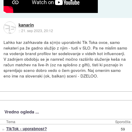
kanarin
::
21. sep 2023, 20:12
Lahko kar zafrkavate da s(m)o uporabniki Tik Toka ovce, samo
nekateri pa že gadno služijo z njim - tudi v SLO. Pa ne mislim samo
na vodenje brand profilov ter sodelovanje v videih kot influencerji.
V zadnjem obdobju se je namreč močno razširilo služenje keša na
račun matchev na live-ih (oz na splošno z gifti), tisti ki poznajo in
spremljajo sceno dobro vedo o čem govorim. Naj omenim samo
eno ime na slovenski (ok, balkan) sceni - DZELOO.
Vredno ogleda ...
Tema
Sporočila
»
TikTok - uporabnost?
59