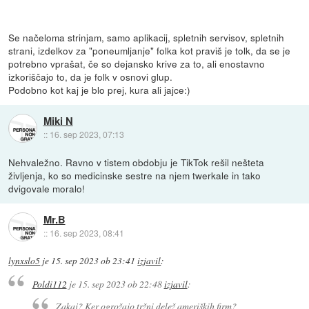
Se načeloma strinjam, samo aplikacij, spletnih servisov, spletnih
strani, izdelkov za "poneumljanje" folka kot praviš je tolk, da se je
potrebno vprašat, če so dejansko krive za to, ali enostavno
izkoriščajo to, da je folk v osnovi glup.
Podobno kot kaj je blo prej, kura ali jajce:)
Miki N
::
16. sep 2023, 07:13
Nehvaležno. Ravno v tistem obdobju je TikTok rešil nešteta
življenja, ko so medicinske sestre na njem twerkale in tako
dvigovale moralo!
Mr.B
::
16. sep 2023, 08:41
lynxslo5
je
15. sep 2023 ob 23:41
izjavil
:
Poldi112
je
15. sep 2023 ob 22:48
izjavil
:
Zakaj? Ker ogrožajo tržni delež ameriških firm?