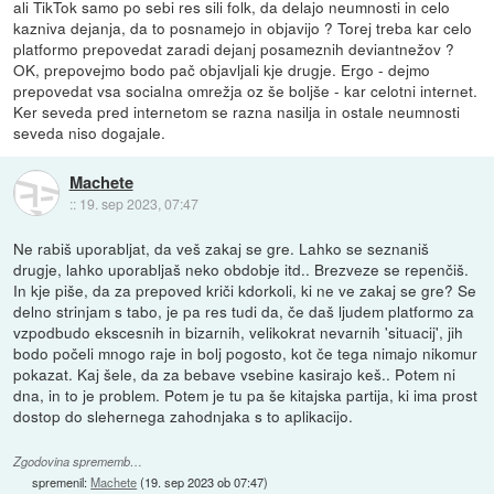
ali TikTok samo po sebi res sili folk, da delajo neumnosti in celo
kazniva dejanja, da to posnamejo in objavijo ? Torej treba kar celo
platformo prepovedat zaradi dejanj posameznih deviantnežov ?
OK, prepovejmo bodo pač objavljali kje drugje. Ergo - dejmo
prepovedat vsa socialna omrežja oz še boljše - kar celotni internet.
Ker seveda pred internetom se razna nasilja in ostale neumnosti
seveda niso dogajale.
Machete
::
19. sep 2023, 07:47
Ne rabiš uporabljat, da veš zakaj se gre. Lahko se seznaniš
drugje, lahko uporabljaš neko obdobje itd.. Brezveze se repenčiš.
In kje piše, da za prepoved kriči kdorkoli, ki ne ve zakaj se gre? Se
delno strinjam s tabo, je pa res tudi da, če daš ljudem platformo za
vzpodbudo ekscesnih in bizarnih, velikokrat nevarnih 'situacij', jih
bodo počeli mnogo raje in bolj pogosto, kot če tega nimajo nikomur
pokazat. Kaj šele, da za bebave vsebine kasirajo keš.. Potem ni
dna, in to je problem. Potem je tu pa še kitajska partija, ki ima prost
dostop do slehernega zahodnjaka s to aplikacijo.
Zgodovina sprememb…
spremenil:
Machete
(
19. sep 2023 ob 07:47
)