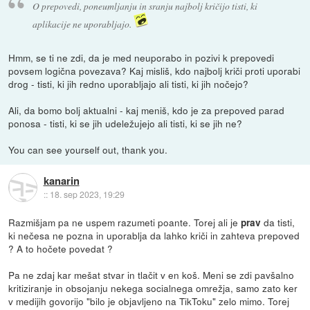
O prepovedi, poneumljanju in sranju najbolj kričijo tisti, ki
aplikacije ne uporabljajo.
Hmm, se ti ne zdi, da je med neuporabo in pozivi k prepovedi
povsem logična povezava? Kaj misliš, kdo najbolj kriči proti uporabi
drog - tisti, ki jih redno uporabljajo ali tisti, ki jih nočejo?
Ali, da bomo bolj aktualni - kaj meniš, kdo je za prepoved parad
ponosa - tisti, ki se jih udeležujejo ali tisti, ki se jih ne?
You can see yourself out, thank you.
kanarin
::
18. sep 2023, 19:29
Razmišjam pa ne uspem razumeti poante. Torej ali je
da tisti,
prav
ki nečesa ne pozna in uporablja da lahko kriči in zahteva prepoved
? A to hočete povedat ?
Pa ne zdaj kar mešat stvar in tlačit v en koš. Meni se zdi pavšalno
kritiziranje in obsojanju nekega socialnega omrežja, samo zato ker
v medijih govorijo "bilo je objavljeno na TikToku" zelo mimo. Torej