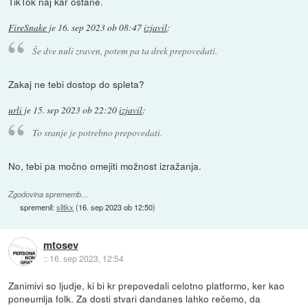
TikTok naj kar ostane.
FireSnake
je
16. sep 2023 ob 08:47
izjavil
:
Še dve nuli zraven, potem pa ta drek prepovedati.
Zakaj ne tebi dostop do spleta?
urli
je
15. sep 2023 ob 22:20
izjavil
:
To sranje je potrebno prepovedati.
No, tebi pa močno omejiti možnost izražanja.
Zgodovina sprememb…
spremenil:
slitkx
(
16. sep 2023 ob 12:50
)
mtosev
::
16. sep 2023, 12:54
Zanimivi so ljudje, ki bi kr prepovedali celotno platformo, ker kao
poneumlja folk. Za dosti stvari dandanes lahko rečemo, da