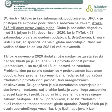
- TikToku je irski informacijski pooblaščenec DPC, ki je
Slo-Tech
pristojen za evropsko podružnico s sedežem na Irskem,
izrekel
345 milijonov evrov visoko globo
. Globa je posledica dogodkov
med 31. julijem in 31. decembrom 2020, ko je TikTok kršil
zakonodajo o varstvu osebnih podatkov. Iz ByteDancea, ki ima v
lasti TikTok, so sporočili, da višini globe nasprotujejo, zlasti ker
večina očitkov že od leta 2021 ni več relevantnih.
TikTok je novembra 2020 dodal strožje nastavitve za starševski
nadzor, hkrati pa je januarja 2021 privzeto vidnost profilov
uporabnikov, ki so mlajši od 16 let, nastavil na zasebno.
Problematične pa so bile nastavitve v preiskovanem časovnem
obdobju, torej pred temi spremembami. Tedaj so bili tudi računi
mladoletnih privzeto vidni javnosti, tudi neregistriranim
obiskovalcem. Druga težava je bilo nezadostno preverjanje pri
starševskem nadzoru, saj je lahko funkcijo zakonitega zastopnika
prevzel katerikoli profil, četudi ni bil preverjen, da je res njegov
zakoniti zastopnik. TikTok uporabnikom, ki so bili mladoletni, ni
nudil zadostne transparentnosti glede uporabe. Zadnji očitek pa je
dizajn uporabniškega vmesnika, ki je ljudi napeljeval k izbiri