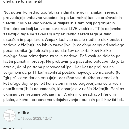
gledal še to sranje itd...
No, potem ko redno uporabljaš vidiš da je gor marsikaj, seveda
prevladujejo zabavne vsebine, je pa kar nekaj tudi izobraževalnih
vsebin, tudi vse več videov je daljših in s tem bolj poglobljenih.
Trenutno pa bolj kot videe spremljal LIVE vsebine. TT je dejansko
zasvoljiv, tega se zavedam ampak ravno zaradi tega je tako
uspešen in popularen. Ampak tudi vse ostale (tudi ne elektonske)
zadeve v življenju so lahko zasvoljive, je odvisno samo od vsakega
posameznika (pri otrocih pa od staršev oz skrbnikov) koliko
svojega časa odmerjamo za take zadeve. Pač vsak se določa po
lastni pameti in presoji. Ne prebavim pa pavšalne obtožbe, da je to
sranje, da bi ga treba prepovedati ipd - ker kot najprej res ne
verjamem da ja TT kar naenkrat postalo največje zlo na sveto (te
"glupe" videe danes ponujajo praktično vsa družbena omrežja!),
kot drugo dajmo pol bit konsistentni in se pogovarjamo še o vseh
ostalih sranjih in neumnostih, ki obstajajo v naših življenjih. Recimo
ukinimo vse neumne oddaje na TV, ukinimo nezdravo hrano in
pijačo, alkohol, prepovemo udejstvovanje neumnih politikov itd itd..
slitkx
::
16. sep 2023, 12:47