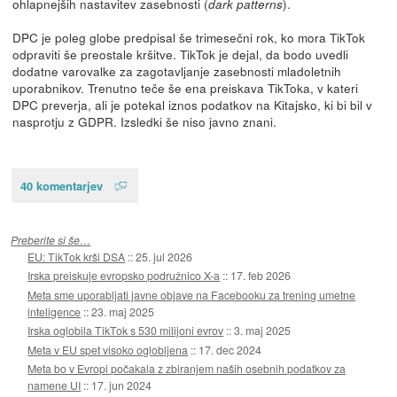
ohlapnejših nastavitev zasebnosti (
).
dark patterns
DPC je poleg globe predpisal še trimesečni rok, ko mora TikTok
odpraviti še preostale kršitve. TikTok je dejal, da bodo uvedli
dodatne varovalke za zagotavljanje zasebnosti mladoletnih
uporabnikov. Trenutno teče še ena preiskava TikToka, v kateri
DPC preverja, ali je potekal iznos podatkov na Kitajsko, ki bi bil v
nasprotju z GDPR. Izsledki še niso javno znani.
40 komentarjev
Preberite si še…
EU: TikTok krši DSA
::
25. jul 2026
Irska preiskuje evropsko podružnico X-a
::
17. feb 2026
Meta sme uporabljati javne objave na Facebooku za trening umetne
inteligence
::
23. maj 2025
Irska oglobila TikTok s 530 milijoni evrov
::
3. maj 2025
Meta v EU spet visoko oglobljena
::
17. dec 2024
Meta bo v Evropi počakala z zbiranjem naših osebnih podatkov za
namene UI
::
17. jun 2024