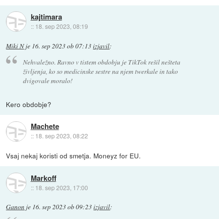
kajtimara
::
18. sep 2023, 08:19
Miki N
je
16. sep 2023 ob 07:13
izjavil
:
Nehvaležno. Ravno v tistem obdobju je TikTok rešil nešteta
življenja, ko so medicinske sestre na njem twerkale in tako
dvigovale moralo!
Kero obdobje?
Machete
::
18. sep 2023, 08:22
Vsaj nekaj koristi od smetja. Moneyz for EU.
Markoff
::
18. sep 2023, 17:00
Ganon
je
16. sep 2023 ob 09:23
izjavil
: