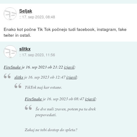
Seljak
::
17. sep 2023, 08:48
Enako kot počne Tik Tok počnejo tudi facebook, instagram, fake
twiter in ostali.
slitkx
::
17. sep 2023, 11:56
FireSnake
je
16. sep 2023 ob 21:22
izjavil
:
slitkx
je
16. sep 2023 ob 12:47
izjavil
:
TikTok naj kar ostane.
FireSnake
je
16. sep 2023 ob 08:47
izjavil
:
Še dve nuli zraven, potem pa ta drek
prepovedati.
Zakaj ne tebi dostop do spleta?