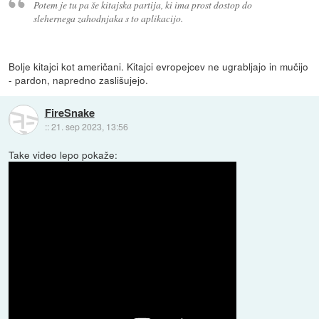
Potem je tu pa še kitajska partija, ki ima prost dostop do
slehernega zahodnjaka s to aplikacijo.
Bolje kitajci kot američani. Kitajci evropejcev ne ugrabljajo in mučijo
- pardon, napredno zaslišujejo.
FireSnake
::
21. sep 2023, 13:56
Take video lepo pokaže: