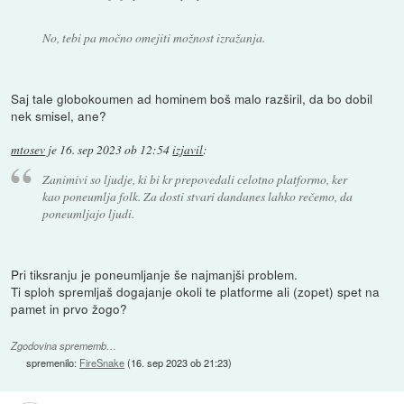
No, tebi pa močno omejiti možnost izražanja.
Saj tale globokoumen ad hominem boš malo razširil, da bo dobil
nek smisel, ane?
mtosev
je
16. sep 2023 ob 12:54
izjavil
:
Zanimivi so ljudje, ki bi kr prepovedali celotno platformo, ker
kao poneumlja folk. Za dosti stvari dandanes lahko rečemo, da
poneumljajo ljudi.
Pri tiksranju je poneumljanje še najmanjši problem.
Ti sploh spremljaš dogajanje okoli te platforme ali (zopet) spet na
pamet in prvo žogo?
Zgodovina sprememb…
spremenilo:
FireSnake
(
16. sep 2023 ob 21:23
)