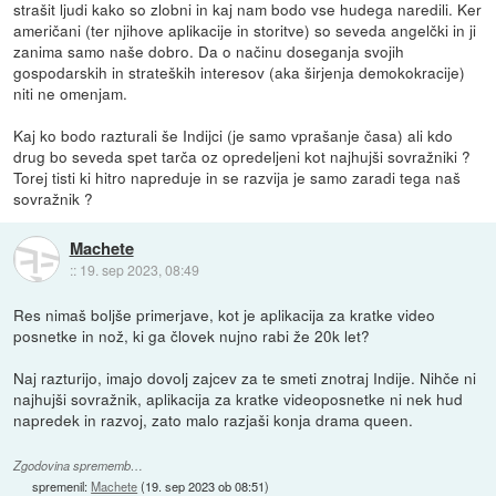
strašit ljudi kako so zlobni in kaj nam bodo vse hudega naredili. Ker
američani (ter njihove aplikacije in storitve) so seveda angelčki in ji
zanima samo naše dobro. Da o načinu doseganja svojih
gospodarskih in strateških interesov (aka širjenja demokokracije)
niti ne omenjam.
Kaj ko bodo razturali še Indijci (je samo vprašanje časa) ali kdo
drug bo seveda spet tarča oz opredeljeni kot najhujši sovražniki ?
Torej tisti ki hitro napreduje in se razvija je samo zaradi tega naš
sovražnik ?
Machete
::
19. sep 2023, 08:49
Res nimaš boljše primerjave, kot je aplikacija za kratke video
posnetke in nož, ki ga človek nujno rabi že 20k let?
Naj razturijo, imajo dovolj zajcev za te smeti znotraj Indije. Nihče ni
najhujši sovražnik, aplikacija za kratke videoposnetke ni nek hud
napredek in razvoj, zato malo razjaši konja drama queen.
Zgodovina sprememb…
spremenil:
Machete
(
19. sep 2023 ob 08:51
)