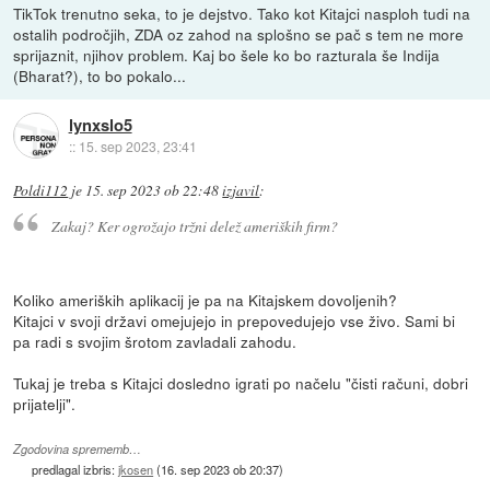
TikTok trenutno seka, to je dejstvo. Tako kot Kitajci nasploh tudi na
ostalih področjih, ZDA oz zahod na splošno se pač s tem ne more
sprijaznit, njihov problem. Kaj bo šele ko bo razturala še Indija
(Bharat?), to bo pokalo...
lynxslo5
::
15. sep 2023, 23:41
Poldi112
je
15. sep 2023 ob 22:48
izjavil
:
Zakaj? Ker ogrožajo tržni delež ameriških firm?
Koliko ameriških aplikacij je pa na Kitajskem dovoljenih?
Kitajci v svoji državi omejujejo in prepovedujejo vse živo. Sami bi
pa radi s svojim šrotom zavladali zahodu.
Tukaj je treba s Kitajci dosledno igrati po načelu "čisti računi, dobri
prijatelji".
Zgodovina sprememb…
predlagal izbris:
jkosen
(
16. sep 2023 ob 20:37
)