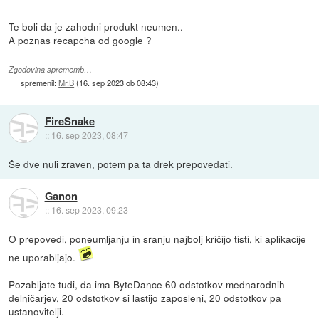
Te boli da je zahodni produkt neumen..
A poznas recapcha od google ?
Zgodovina sprememb…
spremenil:
Mr.B
(
16. sep 2023 ob 08:43
)
FireSnake
::
16. sep 2023, 08:47
Še dve nuli zraven, potem pa ta drek prepovedati.
Ganon
::
16. sep 2023, 09:23
O prepovedi, poneumljanju in sranju najbolj kričijo tisti, ki aplikacije
ne uporabljajo.
Pozabljate tudi, da ima ByteDance 60 odstotkov mednarodnih
delničarjev, 20 odstotkov si lastijo zaposleni, 20 odstotkov pa
ustanovitelji.