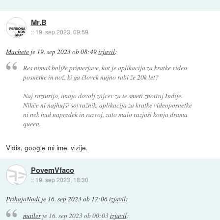
Mr.B
::
19. sep 2023, 09:59
Machete
je
19. sep 2023 ob 08:49
izjavil
:
Res nimaš boljše primerjave, kot je aplikacija za kratke video
posnetke in nož, ki ga človek nujno rabi že 20k let?
Naj razturijo, imajo dovolj zajcev za te smeti znotraj Indije.
Nihče ni najhujši sovražnik, aplikacija za kratke videoposnetke
ni nek hud napredek in razvoj, zato malo razjaši konja drama
queen.
Vidis, google mi imel vizije.
PovemVfaco
::
19. sep 2023, 18:30
PrihajaNodi
je
16. sep 2023 ob 17:06
izjavil
:
mailer
je
16. sep 2023 ob 00:03
izjavil
: