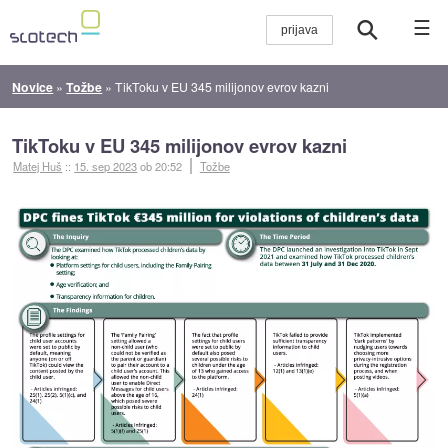
☰
Novice
»
Tožbe
»
TikToku v EU 345 milijonov evrov kazni
TikToku v EU 345 milijonov evrov kazni
Matej Huš
::
15. sep 2023
ob 20:52
Tožbe