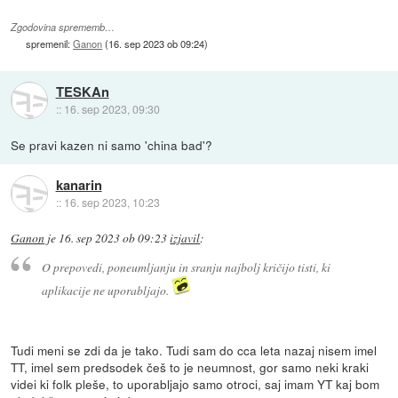
Zgodovina sprememb…
spremenil:
Ganon
(
16. sep 2023 ob 09:24
)
TESKAn
::
16. sep 2023, 09:30
Se pravi kazen ni samo 'china bad'?
kanarin
::
16. sep 2023, 10:23
Ganon
je
16. sep 2023 ob 09:23
izjavil
:
O prepovedi, poneumljanju in sranju najbolj kričijo tisti, ki
aplikacije ne uporabljajo.
Tudi meni se zdi da je tako. Tudi sam do cca leta nazaj nisem imel
TT, imel sem predsodek češ to je neumnost, gor samo neki kraki
videi ki folk pleše, to uporabljajo samo otroci, saj imam YT kaj bom