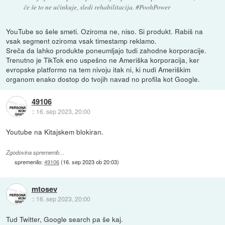
če še to ne učinkuje, sledi rehabilitacija. #PoohPower
YouTube so šele smeti. Oziroma ne, niso. Si produkt. Rabiš na
vsak segment oziroma vsak timestamp reklamo.
Sreča da lahko produkte poneumljajo tudi zahodne korporacije.
Trenutno je TikTok eno uspešno ne Ameriška korporacija, ker
evropske platformo na tem nivoju itak ni, ki nudi Ameriškim
organom enako dostop do tvojih navad no profila kot Google.
49106
::
16. sep 2023, 20:00
Youtube na Kitajskem blokiran.
Zgodovina sprememb…
spremenilo:
49106
(
16. sep 2023 ob 20:03
)
mtosev
::
16. sep 2023, 20:00
Tud Twitter, Google search pa še kaj.