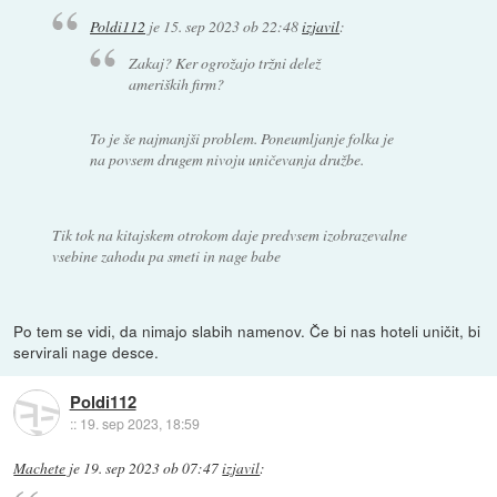
Poldi112
je
15. sep 2023 ob 22:48
izjavil
:
Zakaj? Ker ogrožajo tržni delež
ameriških firm?
To je še najmanjši problem. Poneumljanje folka je
na povsem drugem nivoju uničevanja družbe.
Tik tok na kitajskem otrokom daje predvsem izobrazevalne
vsebine zahodu pa smeti in nage babe
Po tem se vidi, da nimajo slabih namenov. Če bi nas hoteli uničit, bi
servirali nage desce.
Poldi112
::
19. sep 2023, 18:59
Machete
je
19. sep 2023 ob 07:47
izjavil
: