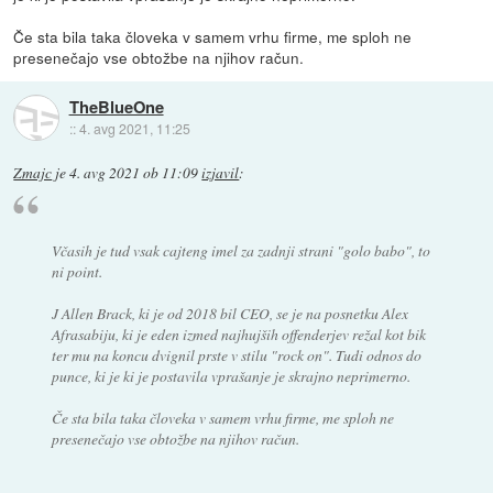
Če sta bila taka človeka v samem vrhu firme, me sploh ne
presenečajo vse obtožbe na njihov račun.
TheBlueOne
::
4. avg 2021, 11:25
Zmajc
je
4. avg 2021 ob 11:09
izjavil
:
Včasih je tud vsak cajteng imel za zadnji strani "golo babo", to
ni point.
J Allen Brack, ki je od 2018 bil CEO, se je na posnetku Alex
Afrasabiju, ki je eden izmed najhujših offenderjev režal kot bik
ter mu na koncu dvignil prste v stilu "rock on". Tudi odnos do
punce, ki je ki je postavila vprašanje je skrajno neprimerno.
Če sta bila taka človeka v samem vrhu firme, me sploh ne
presenečajo vse obtožbe na njihov račun.