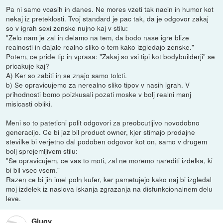
Pa ni samo vcasih in danes. Ne mores vzeti tak nacin in humor kot
nekaj iz preteklosti. Tvoj standard je pac tak, da je odgovor zakaj
so v igrah sexi zenske nujno kaj v stilu:
"Zelo nam je zal in delamo na tem, da bodo nase igre blize
realnosti in dajale realno sliko o tem kako izgledajo zenske."
Potem, ce pride tip in vprasa: "Zakaj so vsi tipi kot bodybuilderji" se
pricakuje kaj?
A) Ker so zabiti in se znajo samo tolcti.
b) Se opravicujemo za nerealno sliko tipov v nasih igrah. V
prihodnosti bomo poizkusali pozati moske v bolj realni manj
misicasti obliki.
Meni so to pateticni polit odgovori za preobcutljivo novodobno
generacijo. Ce bi jaz bil product owner, kjer stimajo prodajne
stevilke bi verjetno dal podoben odgovor kot on, samo v drugem
bolj sprejemljivem stilu:
"Se opravicujem, ce vas to moti, zal ne moremo narediti izdelka, ki
bi bil vsec vsem."
Razen ce bi jih imel poln kufer, ker pametujejo kako naj bi izgledal
moj izdelek iz naslova iskanja zgrazanja na disfunkcionalnem delu
leve.
Glugy