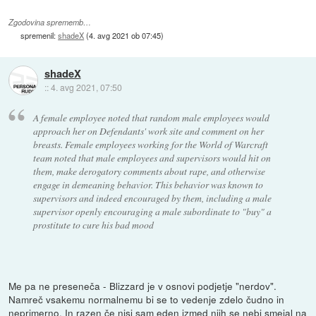
Zgodovina sprememb…
spremenil:
shadeX
(
4. avg 2021 ob 07:45
)
shadeX
::
4. avg 2021, 07:50
A female employee noted that random male employees would
approach her on Defendants' work site and comment on her
breasts. Female employees working for the World of Warcraft
team noted that male employees and supervisors would hit on
them, make derogatory comments about rape, and otherwise
engage in demeaning behavior. This behavior was known to
supervisors and indeed encouraged by them, including a male
supervisor openly encouraging a male subordinate to "buy" a
prostitute to cure his bad mood
Me pa ne preseneča - Blizzard je v osnovi podjetje "nerdov".
Namreč vsakemu normalnemu bi se to vedenje zdelo čudno in
neprimerno. In razen če nisi sam eden izmed njih se nebi smejal na