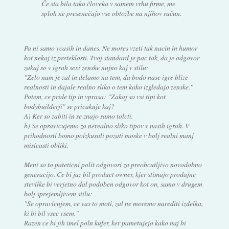
Če sta bila taka človeka v samem vrhu firme, me
sploh ne presenečajo vse obtožbe na njihov račun.
Pa ni samo vcasih in danes. Ne mores vzeti tak nacin in humor
kot nekaj iz preteklosti. Tvoj standard je pac tak, da je odgovor
zakaj so v igrah sexi zenske nujno kaj v stilu:
"Zelo nam je zal in delamo na tem, da bodo nase igre blize
realnosti in dajale realno sliko o tem kako izgledajo zenske."
Potem, ce pride tip in vprasa: "Zakaj so vsi tipi kot
bodybuilderji" se pricakuje kaj?
A) Ker so zabiti in se znajo samo tolcti.
b) Se opravicujemo za nerealno sliko tipov v nasih igrah. V
prihodnosti bomo poizkusali pozati moske v bolj realni manj
misicasti obliki.
Meni so to pateticni polit odgovori za preobcutljivo novodobno
generacijo. Ce bi jaz bil product owner, kjer stimajo prodajne
stevilke bi verjetno dal podoben odgovor kot on, samo v drugem
bolj sprejemljivem stilu:
"Se opravicujem, ce vas to moti, zal ne moremo narediti izdelka,
ki bi bil vsec vsem."
Razen ce bi jih imel poln kufer, ker pametujejo kako naj bi