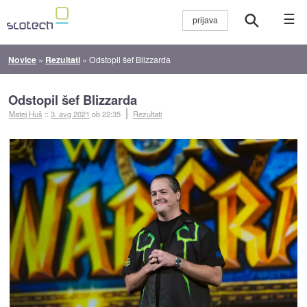
☰
Novice
»
Rezultati
»
Odstopil šef Blizzarda
Odstopil šef Blizzarda
Matej Huš
::
3. avg 2021
ob 22:35
Rezultati