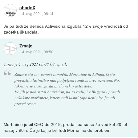
shadeX
::
4. avg 2021, 08:14
Je pa tudi že delnica Activisiona izgubila 12% svoje vrednosti od
začetka škandala.
Zmajc
::
4. avg 2021, 08:50
Jarno
je
4. avg 2021 ob 08:08
izjavil
:
Zadevo sta že v osnovi zamočila Morhaime in Adham, ki sta
prepustila lastništvo nad podjetjem random brezveznežem. No,
takrat je še stara garda imela nekaj avtoritete.
Ko jih je pohrustal Activision, pa so vodilni v Blizzardu postali
nekakšne marionete, katere tudi lastni zaposleni niso jemali
preveč resno.
Morhaime je bil CEO do 2018, prodali pa so se že več kot 20 let
nazaj v 90ih. Če je kaj je bil Tudi Morhaime del problem.