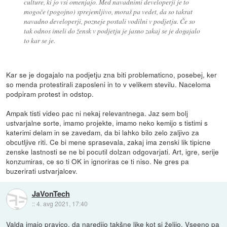
culture, ki jo vsi omenjajo. Med navadnimi developerji je to
mogoče (pogojno) sprejemljivo, moraš pa vedet, da so takrat
navadno developerji, pozneje postali vodilni v podjetju. Če so
tak odnos imeli do žensk v podjetju je jasno zakaj se je dogajalo
to kar se je.
Kar se je dogajalo na podjetju zna biti problematicno, posebej, ker
so menda protestirali zaposleni in to v velikem stevilu. Naceloma
podpiram protest in odstop.
Ampak tisti video pac ni nekaj relevantnega. Jaz sem bolj
ustvarjalne sorte, imamo projekte, imamo neko kemijo s tistimi s
katerimi delam in se zavedam, da bi lahko bilo zelo zaljivo za
obcutljive riti. Ce bi mene sprasevala, zakaj ima zenski lik tipicne
zenske lastnosti se ne bi pocutil dolzan odgovarjati. Art, igre, serije
konzumiras, ce so ti OK in ignoriras ce ti niso. Ne gres pa
buzerirati ustvarjalcev.
JaVonTech
::
4. avg 2021, 17:40
Valda imajo pravico, da naredijo takšne like kot si želijo. Vseeno pa