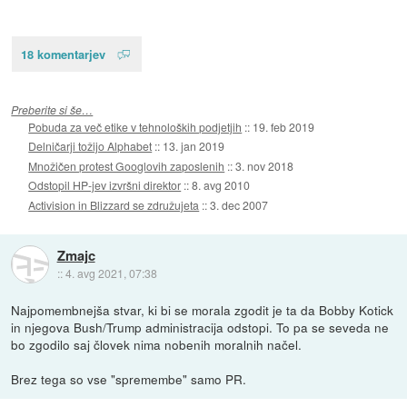
18 komentarjev
Preberite si še…
Pobuda za več etike v tehnoloških podjetjih
::
19. feb 2019
Delničarji tožijo Alphabet
::
13. jan 2019
Množičen protest Googlovih zaposlenih
::
3. nov 2018
Odstopil HP-jev izvršni direktor
::
8. avg 2010
Activision in Blizzard se združujeta
::
3. dec 2007
Zmajc
::
4. avg 2021, 07:38
Najpomembnejša stvar, ki bi se morala zgodit je ta da Bobby Kotick
in njegova Bush/Trump administracija odstopi. To pa se seveda ne
bo zgodilo saj človek nima nobenih moralnih načel.
Brez tega so vse "spremembe" samo PR.