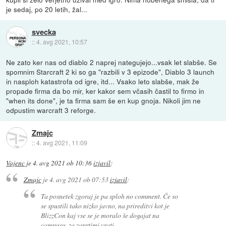
je sedaj, po 20 letih, žal...
svecka
::
4. avg 2021, 10:57
Ne zato ker nas od diablo 2 naprej nategujejo...vsak let slabše. Se
spomnim Starcraft 2 ki so ga "razbili v 3 epizode", Diablo 3 launch
in nasploh katastrofa od igre, itd... Vsako leto slabše, mak že
propade firma da bo mir, ker kakor sem včasih častil to firmo in
"when its done", je ta firma sam še en kup gnoja. Nikoli jim ne
odpustim warcraft 3 reforge.
Zmajc
::
4. avg 2021, 11:09
Vajenc
je
4. avg 2021 ob 10:36
izjavil
:
Zmajc
je
4. avg 2021 ob 07:53
izjavil
:
Ta posnetek zgoraj je pa sploh no comment. Če so
se spustili tako nizko javno, na prireditvi kot je
BlizzCon kaj vse se je moralo še dogajat na
campusu, za zaprtimi vrati.