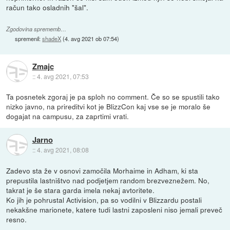
račun tako osladnih "šal".
Zgodovina sprememb…
spremenil:
shadeX
(
4. avg 2021 ob 07:54
)
Zmajc
::
4. avg 2021, 07:53
Ta posnetek zgoraj je pa sploh no comment. Če so se spustili tako
nizko javno, na prireditvi kot je BlizzCon kaj vse se je moralo še
dogajat na campusu, za zaprtimi vrati.
Jarno
::
4. avg 2021, 08:08
Zadevo sta že v osnovi zamočila Morhaime in Adham, ki sta
prepustila lastništvo nad podjetjem random brezveznežem. No,
takrat je še stara garda imela nekaj avtoritete.
Ko jih je pohrustal Activision, pa so vodilni v Blizzardu postali
nekakšne marionete, katere tudi lastni zaposleni niso jemali preveč
resno.