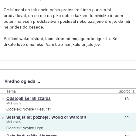
Ce bi meni na tak nacin prisla protestirati taka puncka bi
predvideval, da so me na piko dobile kaksne feministke in bom
potem na vseh predstavitvah poslusal neko uzaljeno dretje, da niti
ne prides do besede.
Politicni wake cistuni, tace stran od mojega arta, iger itn. Ker
drkate leve umetnike. Vam bo zmanjkalo prijateljev.
Vredno ogleda ...
Tema
Sporočila
»
Odstopil šef Blizzarda
18
McHusch
Oddelek:
Novice
/
Rezultati
»
Šestnajst let pozneje: World of Warcraft
22
McHusch
Oddelek:
Novice
/
Igre
Delničarji tožijo Alphabet