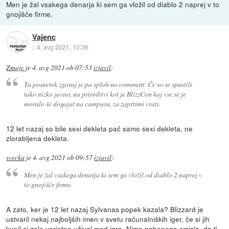
Men je žal vsakega denarja ki sem ga vložil od diablo 2 naprej v to
gnojišče firme.
Vajenc
::
4. avg 2021, 10:36
Zmajc
je
4. avg 2021 ob 07:53
izjavil
:
Ta posnetek zgoraj je pa sploh no comment. Če so se spustili
tako nizko javno, na prireditvi kot je BlizzCon kaj vse se je
moralo še dogajat na campusu, za zaprtimi vrati.
12 let nazaj so bile sexi dekleta pač samo sexi dekleta, ne
zlorabljena dekleta.
svecka
je
4. avg 2021 ob 09:57
izjavil
:
Men je žal vsakega denarja ki sem ga vložil od diablo 2 naprej v
to gnojišče firme.
A zato, ker je 12 let nazaj Sylvanas popek kazala? Blizzard je
ustvaril nekaj najboljših imen v svetu računalniških iger, če si jih
kupil si zelo verjetno užival med igro. Nima nobenega smisla, da ti