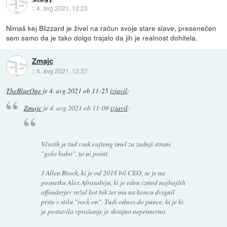
::
4. avg 2021, 12:23
Nimaš kej Blizzard je živel na račun svoje stare slave, presenečen
sem samo da je tako dolgo trajalo da jih je realnost dohitela.
Zmajc
::
4. avg 2021, 12:37
TheBlueOne
je
4. avg 2021 ob 11:25
izjavil
:
Zmajc
je
4. avg 2021 ob 11:09
izjavil
:
Včasih je tud vsak cajteng imel za zadnji strani
"golo babo", to ni point.
J Allen Brack, ki je od 2018 bil CEO, se je na
posnetku Alex Afrasabiju, ki je eden izmed najhujših
offenderjev režal kot bik ter mu na koncu dvignil
prste v stilu "rock on". Tudi odnos do punce, ki je ki
je postavila vprašanje je skrajno neprimerno.