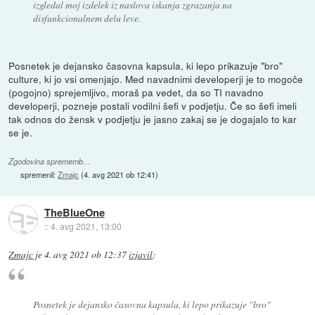
izgledal moj izdelek iz naslova iskanja zgrazanja na
disfunkcionalnem delu leve.
Posnetek je dejansko časovna kapsula, ki lepo prikazuje "bro"
culture, ki jo vsi omenjajo. Med navadnimi developerji je to mogoče
(pogojno) sprejemljivo, moraš pa vedet, da so TI navadno
developerji, pozneje postali vodilni šefi v podjetju. Če so šefi imeli
tak odnos do žensk v podjetju je jasno zakaj se je dogajalo to kar
se je.
Zgodovina sprememb…
spremenil:
Zmajc
(
4. avg 2021 ob 12:41
)
TheBlueOne
::
4. avg 2021, 13:00
Zmajc
je
4. avg 2021 ob 12:37
izjavil
:
Posnetek je dejansko časovna kapsula, ki lepo prikazuje "bro"