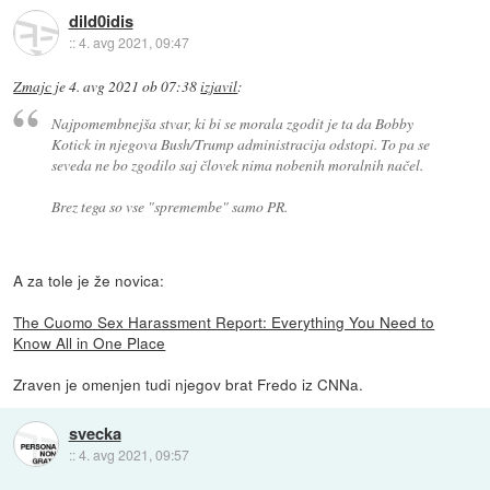
dild0idis
::
4. avg 2021, 09:47
Zmajc
je
4. avg 2021 ob 07:38
izjavil
:
Najpomembnejša stvar, ki bi se morala zgodit je ta da Bobby
Kotick in njegova Bush/Trump administracija odstopi. To pa se
seveda ne bo zgodilo saj človek nima nobenih moralnih načel.
Brez tega so vse "spremembe" samo PR.
A za tole je že novica:
The Cuomo Sex Harassment Report: Everything You Need to
Know All in One Place
Zraven je omenjen tudi njegov brat Fredo iz CNNa.
svecka
::
4. avg 2021, 09:57