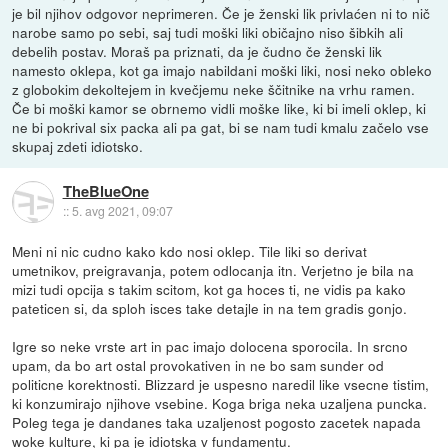
je bil njihov odgovor neprimeren. Če je ženski lik privlaćen ni to nič
narobe samo po sebi, saj tudi moški liki običajno niso šibkih ali
debelih postav. Moraš pa priznati, da je čudno če ženski lik
namesto oklepa, kot ga imajo nabildani moški liki, nosi neko obleko
z globokim dekoltejem in kvečjemu neke ščitnike na vrhu ramen.
Če bi moški kamor se obrnemo vidli moške like, ki bi imeli oklep, ki
ne bi pokrival six packa ali pa gat, bi se nam tudi kmalu začelo vse
skupaj zdeti idiotsko.
TheBlueOne
::
5. avg 2021, 09:07
Meni ni nic cudno kako kdo nosi oklep. Tile liki so derivat
umetnikov, preigravanja, potem odlocanja itn. Verjetno je bila na
mizi tudi opcija s takim scitom, kot ga hoces ti, ne vidis pa kako
pateticen si, da sploh isces take detajle in na tem gradis gonjo.
Igre so neke vrste art in pac imajo dolocena sporocila. In srcno
upam, da bo art ostal provokativen in ne bo sam sunder od
politicne korektnosti. Blizzard je uspesno naredil like vsecne tistim,
ki konzumirajo njihove vsebine. Koga briga neka uzaljena puncka.
Poleg tega je dandanes taka uzaljenost pogosto zacetek napada
woke kulture, ki pa je idiotska v fundamentu.