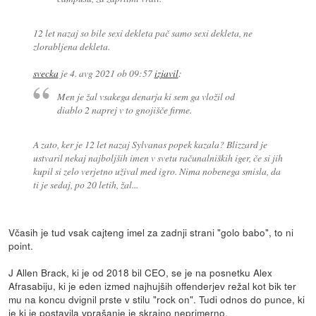
12 let nazaj so bile sexi dekleta pač samo sexi dekleta, ne
zlorabljena dekleta.
svecka
je
4. avg 2021 ob 09:57
izjavil
:
Men je žal vsakega denarja ki sem ga vložil od
diablo 2 naprej v to gnojišče firme.
A zato, ker je 12 let nazaj Sylvanas popek kazala? Blizzard je
ustvaril nekaj najboljših imen v svetu računalniških iger, če si jih
kupil si zelo verjetno užival med igro. Nima nobenega smisla, da
ti je sedaj, po 20 letih, žal...
Včasih je tud vsak cajteng imel za zadnji strani "golo babo", to ni
point.
J Allen Brack, ki je od 2018 bil CEO, se je na posnetku Alex
Afrasabiju, ki je eden izmed najhujših offenderjev režal kot bik ter
mu na koncu dvignil prste v stilu "rock on". Tudi odnos do punce, ki
je ki je postavila vprašanje je skrajno neprimerno.