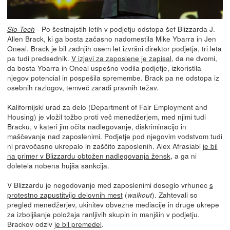
- Po šestnajstih letih v podjetju odstopa šef Blizzarda J.
Slo-Tech
Allen Brack, ki ga bosta začasno nadomestila Mike Ybarra in Jen
Oneal. Brack je bil zadnjih osem let izvršni direktor podjetja, tri leta
pa tudi predsednik.
V izjavi za zaposlene je zapisal
, da ne dvomi,
da bosta Ybarra in Oneal uspešno vodila podjetje, izkoristila
njegov potencial in pospešila spremembe. Brack pa ne odstopa iz
osebnih razlogov, temveč zaradi pravnih težav.
Kalifornijski urad za delo (Department of Fair Employment and
Housing) je vložil tožbo proti več menedžerjem, med njimi tudi
Bracku, v kateri jim očita nadlegovanje, diskriminacijo in
maščevanje nad zaposlenimi. Podjetje pod njegovim vodstvom tudi
ni pravočasno ukrepalo in zaščito zaposlenih. Alex Afrasiabi
je bil
na primer v Blizzardu obtožen nadlegovanja žensk
, a ga ni
doletela nobena hujša sankcija.
V Blizzardu je negodovanje med zaposlenimi doseglo vrhunec
s
protestno zapustitvijo delovnih mest
(
). Zahtevali so
walkout
pregled menedžerjev, ukinitev obvezne mediacije in druge ukrepe
za izboljšanje položaja ranljivih skupin in manjšin v podjetju.
Brackov odziv
je bil premedel
.