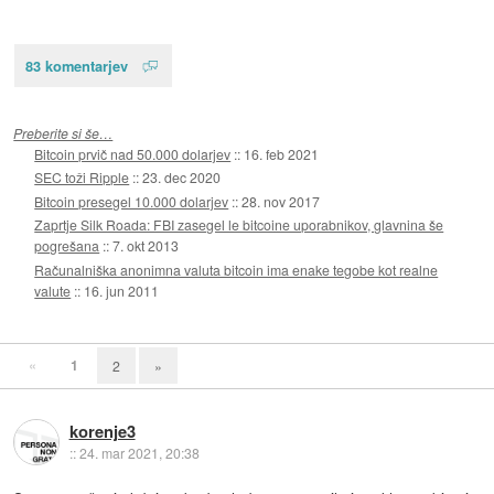
83 komentarjev
Preberite si še…
Bitcoin prvič nad 50.000 dolarjev
::
16. feb 2021
SEC toži Ripple
::
23. dec 2020
Bitcoin presegel 10.000 dolarjev
::
28. nov 2017
Zaprtje Silk Roada: FBI zasegel le bitcoine uporabnikov, glavnina še
pogrešana
::
7. okt 2013
Računalniška anonimna valuta bitcoin ima enake tegobe kot realne
valute
::
16. jun 2011
«
1
2
»
korenje3
::
24. mar 2021, 20:38