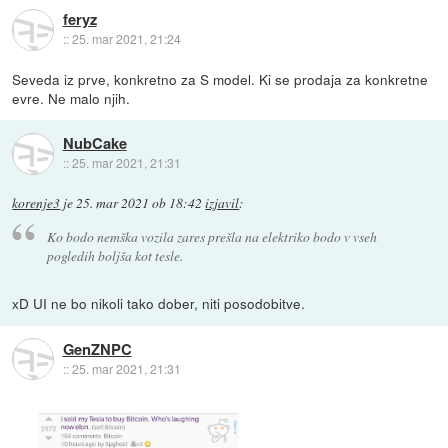
feryz
::
25. mar 2021, 21:24
Seveda iz prve, konkretno za S model. Ki se prodaja za konkretne
evre. Ne malo njih.
NubCake
::
25. mar 2021, 21:31
korenje3
je
25. mar 2021 ob 18:42
izjavil
:
Ko bodo nemška vozila zares prešla na elektriko bodo v vseh
pogledih boljša kot tesle.
xD UI ne bo nikoli tako dober, niti posodobitve.
GenZNPC
::
25. mar 2021, 21:31