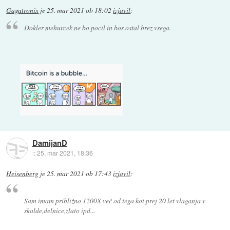
Gagatronix
je
25. mar 2021 ob 18:02
izjavil
:
Dokler mehurcek ne bo pocil in bos ostal brez vsega.
DamijanD
::
25. mar 2021, 18:36
Heisenberg
je
25. mar 2021 ob 17:43
izjavil
:
Sam imam približno 1200X več od tega kot prej 20 let vlaganja v
skalde,delnice,zlato ipd...