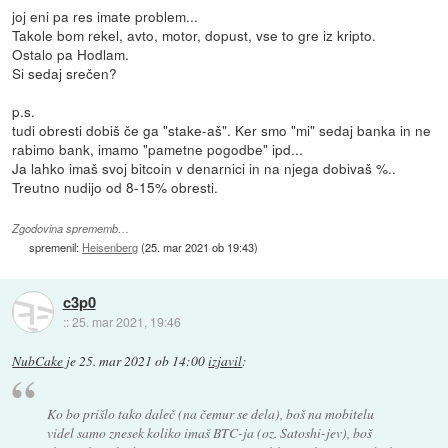
joj eni pa res imate problem...
Takole bom rekel, avto, motor, dopust, vse to gre iz kripto.
Ostalo pa Hodlam.
Si sedaj srečen?
p.s.
tudi obresti dobiš če ga "stake-aš". Ker smo "mi" sedaj banka in ne
rabimo bank, imamo "pametne pogodbe" ipd...
Ja lahko imaš svoj bitcoin v denarnici in na njega dobivaš %..
Treutno nudijo od 8-15% obresti.
Zgodovina sprememb…
spremenil:
Heisenberg
(
25. mar 2021 ob 19:43
)
c3p0
::
25. mar 2021, 19:46
NubCake
je
25. mar 2021 ob 14:00
izjavil
:
Ko bo prišlo tako daleč (na čemur se dela), boš na mobitelu
videl samo znesek koliko imaš BTC-ja (oz. Satoshi-jev), boš