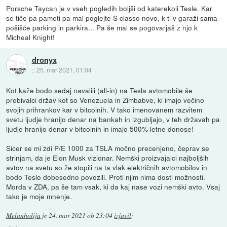
Porsche Taycan je v vseh pogledih boljši od katerekoli Tesle. Kar
se tiče pa pameti pa mal poglejte S classo novo, k ti v garaži sama
pošišče parking in parkira... Pa še mal se pogovarjaš z njo k
Micheal Knight!
dronyx
::
25. mar 2021, 01:04
Kot kaže bodo sedaj navalili (all-in) na Tesla avtomobile še
prebivalci držav kot so Venezuela in Zimbabve, ki imajo večino
svojih prihrankov kar v bitcoinih. V tako imenovanem razvitem
svetu ljudje hranijo denar na bankah in izgubljajo, v teh državah pa
ljudje hranijo denar v bitcoinih in imajo 500% letne donose!
Sicer se mi zdi P/E 1000 za TSLA močno precenjeno, čeprav se
strinjam, da je Elon Musk vizionar. Nemški proizvajalci najboljših
avtov na svetu so že stopili na ta vlak električnih avtomobilov in
bodo Teslo dobesedno povozili. Proti njim nima dosti možnosti.
Morda v ZDA, pa še tam vsak, ki da kaj nase vozi nemški avto. Vsaj
tako je moje mnenje.
Melanholija
je
24. mar 2021 ob 23:04
izjavil
: