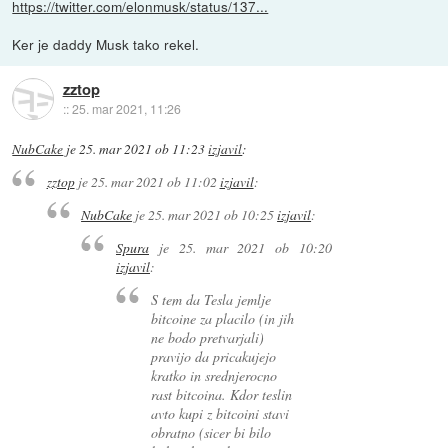
https://twitter.com/elonmusk/status/137...
Ker je daddy Musk tako rekel.
zztop
::
25. mar 2021, 11:26
NubCake
je
25. mar 2021 ob 11:23
izjavil
:
zztop
je
25. mar 2021 ob 11:02
izjavil
:
NubCake
je
25. mar 2021 ob 10:25
izjavil
:
Spura
je
25. mar 2021 ob 10:20
izjavil
:
S tem da Tesla jemlje
bitcoine za placilo (in jih
ne bodo pretvarjali)
pravijo da pricakujejo
kratko in srednjerocno
rast bitcoina. Kdor teslin
avto kupi z bitcoini stavi
obratno (sicer bi bilo