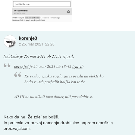
korenje3
::
25. mar 2021, 22:20
NubCake
je
25. mar 2021 ob 21:31
izjavil
:
korenje3
je
25. mar 2021 ob 18:42
izjavil
:
Ko bodo nemška vozila zares prešla na elektriko
bodo v vseh pogledih boljša kot tesle.
xD UI ne bo nikoli tako dober, niti posodobitve.
Kako da ne. Že zdej so boljši.
In pa tesla za razvoj namenja drobtinice napram nemškim
proizvajalcem.