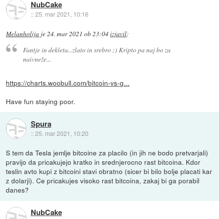
NubCake
::
25. mar 2021, 10:16
Melanholija
je
24. mar 2021 ob 23:04
izjavil
:
Fantje in dekleta...zlato in srebro ;) Kripto pa naj bo za
naivneže...
https://charts.woobull.com/bitcoin-vs-g...
Have fun staying poor.
Spura
::
25. mar 2021, 10:20
S tem da Tesla jemlje bitcoine za placilo (in jih ne bodo pretvarjali)
pravijo da pricakujejo kratko in srednjerocno rast bitcoina. Kdor
teslin avto kupi z bitcoini stavi obratno (sicer bi bilo bolje placati kar
z dolarji). Ce pricakujes visoko rast bitcoina, zakaj bi ga porabil
danes?
NubCake