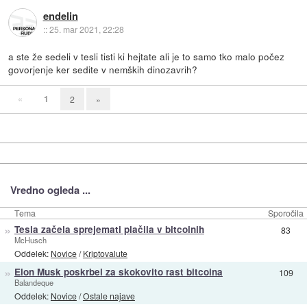
endelin
::
25. mar 2021, 22:28
a ste že sedeli v tesli tisti ki hejtate ali je to samo tko malo počez
govorjenje ker sedite v nemških dinozavrih?
«
1
2
»
Vredno ogleda ...
Tema
Sporočila
»
Tesla začela sprejemati plačila v bitcoinih
83
McHusch
Oddelek:
Novice
/
Kriptovalute
»
Elon Musk poskrbel za skokovito rast bitcoina
109
Balandeque
Oddelek:
Novice
/
Ostale najave