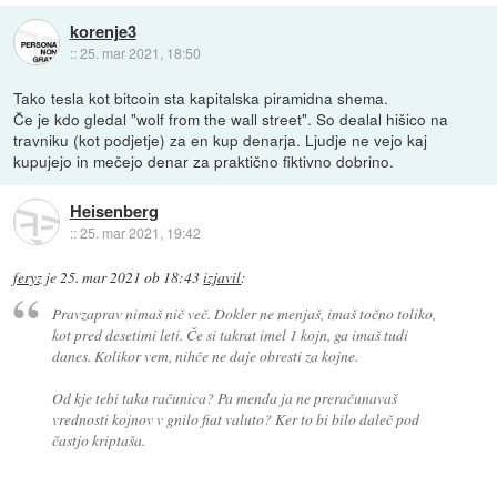
korenje3
::
25. mar 2021, 18:50
Tako tesla kot bitcoin sta kapitalska piramidna shema.
Če je kdo gledal "wolf from the wall street". So dealal hišico na
travniku (kot podjetje) za en kup denarja. Ljudje ne vejo kaj
kupujejo in mečejo denar za praktično fiktivno dobrino.
Heisenberg
::
25. mar 2021, 19:42
feryz
je
25. mar 2021 ob 18:43
izjavil
:
Pravzaprav nimaš nič več. Dokler ne menjaš, imaš točno toliko,
kot pred desetimi leti. Če si takrat imel 1 kojn, ga imaš tudi
danes. Kolikor vem, nihče ne daje obresti za kojne.
Od kje tebi taka računica? Pa menda ja ne preračunavaš
vrednosti kojnov v gnilo fiat valuto? Ker to bi bilo daleč pod
častjo kriptaša.