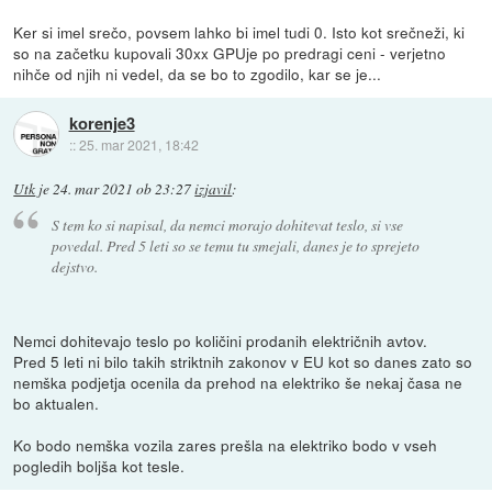
Ker si imel srečo, povsem lahko bi imel tudi 0. Isto kot srečneži, ki
so na začetku kupovali 30xx GPUje po predragi ceni - verjetno
nihče od njih ni vedel, da se bo to zgodilo, kar se je...
korenje3
::
25. mar 2021, 18:42
Utk
je
24. mar 2021 ob 23:27
izjavil
:
S tem ko si napisal, da nemci morajo dohitevat teslo, si vse
povedal. Pred 5 leti so se temu tu smejali, danes je to sprejeto
dejstvo.
Nemci dohitevajo teslo po količini prodanih električnih avtov.
Pred 5 leti ni bilo takih striktnih zakonov v EU kot so danes zato so
nemška podjetja ocenila da prehod na elektriko še nekaj časa ne
bo aktualen.
Ko bodo nemška vozila zares prešla na elektriko bodo v vseh
pogledih boljša kot tesle.