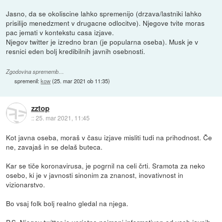
Jasno, da se okoliscine lahko spremenijo (drzava/lastniki lahko
prisilijo menedzment v drugacne odlocitve). Njegove tvite moras
pac jemati v kontekstu casa izjave.
Njegov twitter je izredno bran (je popularna oseba). Musk je v
resnici eden bolj kredibilnih javnih osebnosti.
Zgodovina sprememb…
spremenil:
kow
(
25. mar 2021 ob 11:35
)
zztop
::
25. mar 2021, 11:45
Kot javna oseba, moraš v času izjave misliti tudi na prihodnost. Če
ne, zavajaš in se delaš buteca.
Kar se tiče koronavirusa, je pogrnil na celi črti. Sramota za neko
osebo, ki je v javnosti sinonim za znanost, inovativnost in
vizionarstvo.
Bo vsaj folk bolj realno gledal na njega.