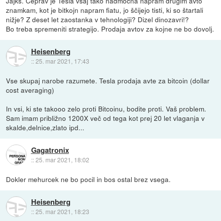
Jajks. Čeprav je Tesla vsaj tako nadmočna napram drugim avto
znamkam, kot je bitkojn napram fiatu, jo ščijejo tisti, ki so štartali
nižje? Z deset let zaostanka v tehnologiji? Dizel dinozavri!?
Bo treba spremeniti strategijo. Prodaja avtov za kojne ne bo dovolj.
Heisenberg
::
25. mar 2021, 17:43
Vse skupaj narobe razumete. Tesla prodaja avte za bitcoin (dollar
cost averaging)
In vsi, ki ste takooo zelo proti Bitcoinu, bodite proti. Vaš problem.
Sam imam približno 1200X več od tega kot prej 20 let vlaganja v
skalde,delnice,zlato ipd...
Gagatronix
::
25. mar 2021, 18:02
Dokler mehurcek ne bo pocil in bos ostal brez vsega.
Heisenberg
::
25. mar 2021, 18:23