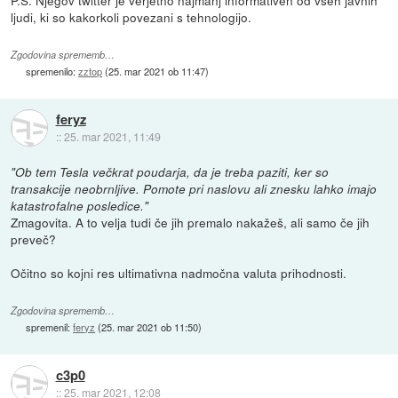
P.S. Njegov twitter je verjetno najmanj informativen od vseh javnih
ljudi, ki so kakorkoli povezani s tehnologijo.
Zgodovina sprememb…
spremenilo:
zztop
(
25. mar 2021 ob 11:47
)
feryz
::
25. mar 2021, 11:49
"Ob tem Tesla večkrat poudarja, da je treba paziti, ker so
transakcije neobrnljive. Pomote pri naslovu ali znesku lahko imajo
katastrofalne posledice."
Zmagovita. A to velja tudi če jih premalo nakažeš, ali samo če jih
preveč?
Očitno so kojni res ultimativna nadmočna valuta prihodnosti.
Zgodovina sprememb…
spremenil:
feryz
(
25. mar 2021 ob 11:50
)
c3p0
::
25. mar 2021, 12:08