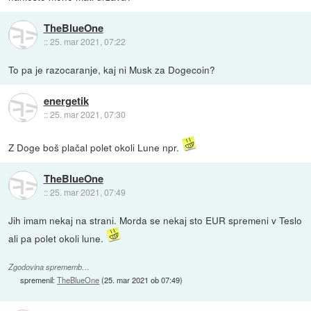
TheBlueOne
::
25. mar 2021, 07:22
To pa je razocaranje, kaj ni Musk za Dogecoin?
energetik
::
25. mar 2021, 07:30
Z Doge boš plačal polet okoli Lune npr.
TheBlueOne
::
25. mar 2021, 07:49
Jih imam nekaj na strani. Morda se nekaj sto EUR spremeni v Teslo
ali pa polet okoli lune.
Zgodovina sprememb…
spremenil:
TheBlueOne
(
25. mar 2021 ob 07:49
)