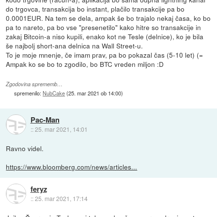
do trgovca, transakcija bo instant, plačilo transakcije pa bo
0.0001EUR. Na tem se dela, ampak še bo trajalo nekaj časa, ko bo
pa to nareto, pa bo vse "presenetilo" kako hitre so transakcije in
zakaj Bitcoin-a niso kupili, enako kot ne Tesle (delnice), ko je bila
še najbolj short-ana delnica na Wall Street-u.
To je moje mnenje, če imam prav, pa bo pokazal čas (5-10 let) (=
Ampak ko se bo to zgodilo, bo BTC vreden miljon :D
Zgodovina sprememb…
spremenilo:
NubCake
(
25. mar 2021 ob 14:00
)
Pac-Man
::
25. mar 2021, 14:01
Ravno videl.
https://www.bloomberg.com/news/articles...
feryz
::
25. mar 2021, 17:14