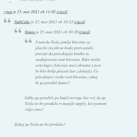
zztop
je
25. mar 2021 ob 11:02
izjavil
:
NubCake
je
25. mar 2021 ob 10:25
izjavil
:
Spura
je
25. mar 2021 ob 10:20
izjavil
:
S tem da Tesla jemlje bitcoine za
placilo (in jih ne bodo pretvarjali)
pravijo da pricakujejo kratko in
srednjerocno rast bitcoina. Kdor teslin
avto kupi z bitcoini stavi obratno (sicer
bi bilo bolje placati kar z dolarji). Ce
pricakujes visoko rast bitcoina, zakaj
bi ga porabil danes?
lahko ga porabiš, pa kupiš novega, ker veš, da ga
Tesla ne bo prodala = manjši supply, kar pomeni
višja cena?
Zakaj ga Tesla ne bo prodala?