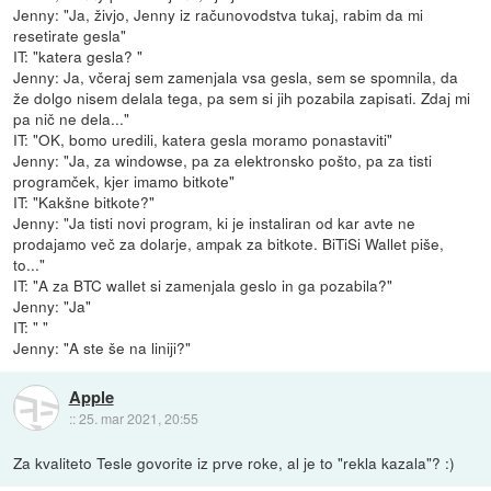
Jenny: "Ja, živjo, Jenny iz računovodstva tukaj, rabim da mi
resetirate gesla"
IT: "katera gesla? "
Jenny: Ja, včeraj sem zamenjala vsa gesla, sem se spomnila, da
že dolgo nisem delala tega, pa sem si jih pozabila zapisati. Zdaj mi
pa nič ne dela..."
IT: "OK, bomo uredili, katera gesla moramo ponastaviti"
Jenny: "Ja, za windowse, pa za elektronsko pošto, pa za tisti
programček, kjer imamo bitkote"
IT: "Kakšne bitkote?"
Jenny: "Ja tisti novi program, ki je instaliran od kar avte ne
prodajamo več za dolarje, ampak za bitkote. BiTiSi Wallet piše,
to..."
IT: "A za BTC wallet si zamenjala geslo in ga pozabila?"
Jenny: "Ja"
IT: " "
Jenny: "A ste še na liniji?"
Apple
::
25. mar 2021, 20:55
Za kvaliteto Tesle govorite iz prve roke, al je to "rekla kazala"? :)