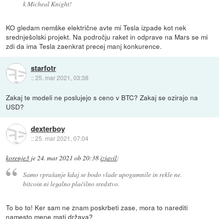
k Micheal Knight!
KO gledam nemške električne avte mi Tesla izpade kot nek
srednješolski projekt. Na področju raket in odprave na Mars se mi
zdi da ima Tesla zaenkrat precej manj konkurence.
starfotr
::
25. mar 2021, 03:38
Zakaj te modeli ne poslujejo s ceno v BTC? Zakaj se ozirajo na
USD?
dexterboy
::
25. mar 2021, 07:04
korenje3
je
24. mar 2021 ob 20:38
izjavil
:
Samo vprašanje kdaj se bodo vlade upogumnile in rekle ne.
bitcoin ni legalno plačilno sredstvo.
To bo to! Ker sam ne znam poskrbeti zase, mora to narediti
namesto mene mati država?