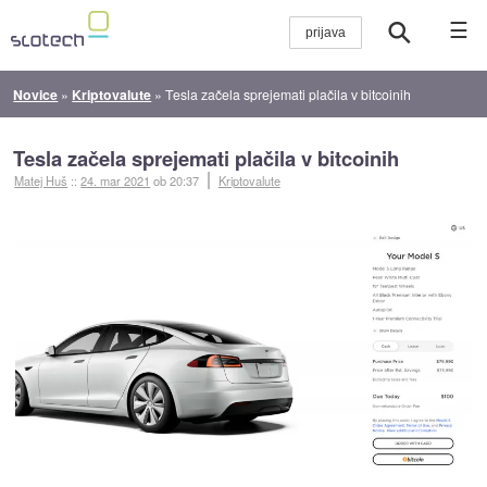
☰
Novice
»
Kriptovalute
»
Tesla začela sprejemati plačila v bitcoinih
Tesla začela sprejemati plačila v bitcoinih
Matej Huš
::
24. mar 2021
ob 20:37
Kriptovalute