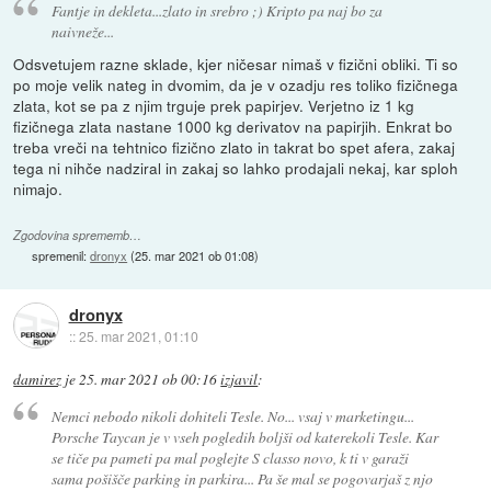
Fantje in dekleta...zlato in srebro ;) Kripto pa naj bo za
naivneže...
Odsvetujem razne sklade, kjer ničesar nimaš v fizični obliki. Ti so
po moje velik nateg in dvomim, da je v ozadju res toliko fizičnega
zlata, kot se pa z njim trguje prek papirjev. Verjetno iz 1 kg
fizičnega zlata nastane 1000 kg derivatov na papirjih. Enkrat bo
treba vreči na tehtnico fizično zlato in takrat bo spet afera, zakaj
tega ni nihče nadziral in zakaj so lahko prodajali nekaj, kar sploh
nimajo.
Zgodovina sprememb…
spremenil:
dronyx
(
25. mar 2021 ob 01:08
)
dronyx
::
25. mar 2021, 01:10
damirez
je
25. mar 2021 ob 00:16
izjavil
:
Nemci nebodo nikoli dohiteli Tesle. No... vsaj v marketingu...
Porsche Taycan je v vseh pogledih boljši od katerekoli Tesle. Kar
se tiče pa pameti pa mal poglejte S classo novo, k ti v garaži
sama pošišče parking in parkira... Pa še mal se pogovarjaš z njo