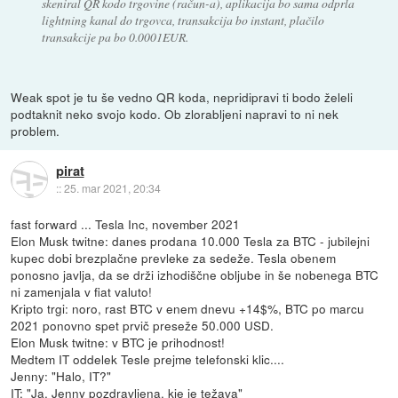
skeniral QR kodo trgovine (račun-a), aplikacija bo sama odprla
lightning kanal do trgovca, transakcija bo instant, plačilo
transakcije pa bo 0.0001EUR.
Weak spot je tu še vedno QR koda, nepridipravi ti bodo želeli
podtaknit neko svojo kodo. Ob zlorabljeni napravi to ni nek
problem.
pirat
::
25. mar 2021, 20:34
fast forward ... Tesla Inc, november 2021
Elon Musk twitne: danes prodana 10.000 Tesla za BTC - jubilejni
kupec dobi brezplačne prevleke za sedeže. Tesla obenem
ponosno javlja, da se drži izhodiščne obljube in še nobenega BTC
ni zamenjala v fiat valuto!
Kripto trgi: noro, rast BTC v enem dnevu +14$%, BTC po marcu
2021 ponovno spet prvič preseže 50.000 USD.
Elon Musk twitne: v BTC je prihodnost!
Medtem IT oddelek Tesle prejme telefonski klic....
Jenny: "Halo, IT?"
IT: "Ja, Jenny pozdravljena, kje je težava"