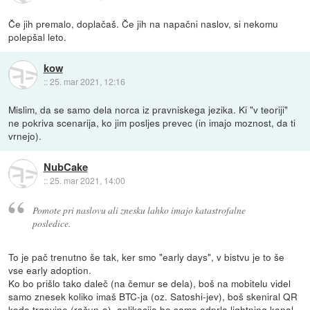
Če jih premalo, doplačaš. Če jih na napačni naslov, si nekomu
polepšal leto.
kow
::
25. mar 2021, 12:16
Mislim, da se samo dela norca iz pravniskega jezika. Ki "v teoriji"
ne pokriva scenarija, ko jim posljes prevec (in imajo moznost, da ti
vrnejo).
NubCake
::
25. mar 2021, 14:00
Pomote pri naslovu ali znesku lahko imajo katastrofalne
posledice.
To je pač trenutno še tak, ker smo "early days", v bistvu je to še
vse early adoption.
Ko bo prišlo tako daleč (na čemur se dela), boš na mobitelu videl
samo znesek koliko imaš BTC-ja (oz. Satoshi-jev), boš skeniral QR
kodo trgovine (račun-a), aplikacija bo sama odprla lightning kanal