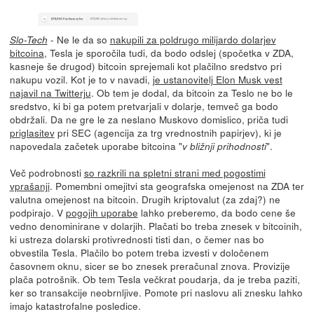
- Ne le da so
nakupili za poldrugo milijardo dolarjev
Slo-Tech
bitcoina
, Tesla je sporočila tudi, da bodo odslej (spočetka v ZDA,
kasneje še drugod) bitcoin sprejemali kot plačilno sredstvo pri
nakupu vozil. Kot je to v navadi,
je ustanovitelj Elon Musk vest
najavil na Twitterju
. Ob tem je dodal, da bitcoin za Teslo ne bo le
sredstvo, ki bi ga potem pretvarjali v dolarje, temveč ga bodo
obdržali. Da ne gre le za neslano Muskovo domislico, priča tudi
priglasitev
pri SEC (agencija za trg vrednostnih papirjev), ki je
napovedala začetek uporabe bitcoina "
".
v bližnji prihodnosti
Več podrobnosti
so razkrili na spletni strani med pogostimi
vprašanji
. Pomembni omejitvi sta geografska omejenost na ZDA ter
valutna omejenost na bitcoin. Drugih kriptovalut (za zdaj?) ne
podpirajo. V
pogojih uporabe
lahko preberemo, da bodo cene še
vedno denominirane v dolarjih. Plačati bo treba znesek v bitcoinih,
ki ustreza dolarski protivrednosti tisti dan, o čemer nas bo
obvestila Tesla. Plačilo bo potem treba izvesti v določenem
časovnem oknu, sicer se bo znesek preračunal znova. Provizije
plača potrošnik. Ob tem Tesla večkrat poudarja, da je treba paziti,
ker so transakcije neobrnljive. Pomote pri naslovu ali znesku lahko
imajo katastrofalne posledice.