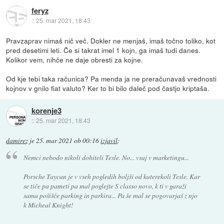
feryz
::
25. mar 2021, 18:43
Pravzaprav nimaš nič več. Dokler ne menjaš, imaš točno toliko, kot
pred desetimi leti. Če si takrat imel 1 kojn, ga imaš tudi danes.
Kolikor vem, nihče ne daje obresti za kojne.
Od kje tebi taka računica? Pa menda ja ne preračunavaš vrednosti
kojnov v gnilo fiat valuto? Ker to bi bilo daleč pod častjo kriptaša.
korenje3
::
25. mar 2021, 18:43
damirez
je
25. mar 2021 ob 00:16
izjavil
:
Nemci nebodo nikoli dohiteli Tesle. No... vsaj v marketingu...
Porsche Taycan je v vseh pogledih boljši od katerekoli Tesle. Kar
se tiče pa pameti pa mal poglejte S classo novo, k ti v garaži
sama pošišče parking in parkira... Pa še mal se pogovarjaš z njo
k Micheal Knight!