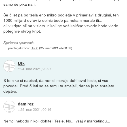
samo še pika na i.
Še 5 let pa bo tesla eno mikro podjetje v primerjavi z drugimi, teh
1000 milijard evrov iz delnic bodo pa nekam morale iti...
ali v kripto ali pa v zlato. nikoli ne veš kakšne vzvode bodo vlade
potegnile okrog kript.
Zgodovina sprememb…
predlagal izbris:
DoBri
(
25. mar 2021 ob 00:33
)
Utk
::
24. mar 2021, 23:27
S tem ko si napisal, da nemci morajo dohitevat teslo, si vse
povedal. Pred 5 leti so se temu tu smejali, danes je to sprejeto
dejstvo.
damirez
::
25. mar 2021, 00:16
Nemci nebodo nikoli dohiteli Tesle. No... vsaj v marketingu...