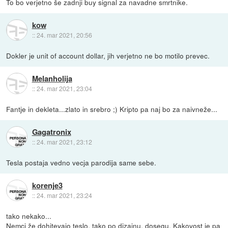
To bo verjetno še zadnji buy signal za navadne smrtnike.
kow
::
24. mar 2021, 20:56
Dokler je unit of account dollar, jih verjetno ne bo motilo prevec.
Melanholija
::
24. mar 2021, 23:04
Fantje in dekleta...zlato in srebro ;) Kripto pa naj bo za naivneže...
Gagatronix
::
24. mar 2021, 23:12
Tesla postaja vedno vecja parodija same sebe.
korenje3
::
24. mar 2021, 23:24
tako nekako...
Nemci že dohitevajo teslo, tako po dizajnu, dosegu. Kakovost je pa