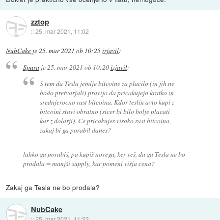
zztop
::
25. mar 2021, 11:02
NubCake
je
25. mar 2021 ob 10:25
izjavil
:
Spura
je
25. mar 2021 ob 10:20
izjavil
:
S tem da Tesla jemlje bitcoine za placilo (in jih ne
bodo pretvarjali) pravijo da pricakujejo kratko in
srednjerocno rast bitcoina. Kdor teslin avto kupi z
bitcoini stavi obratno (sicer bi bilo bolje placati
kar z dolarji). Ce pricakujes visoko rast bitcoina,
zakaj bi ga porabil danes?
lahko ga porabiš, pa kupiš novega, ker veš, da ga Tesla ne bo
prodala = manjši supply, kar pomeni višja cena?
Zakaj ga Tesla ne bo prodala?
NubCake
::
25. mar 2021, 11:23