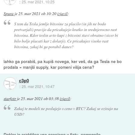
::
25. mar 2021, 10:25
Spura
je
25. mar 2021 ob 10:20
izjavil
:
S tem da Tesla jemlje bitcoine za placilo (in jih ne bodo
pretvarjali) pravijo da pricakujejo kratko in srednjerocno rast
bitcoina. Kdor teslin avto kupi z bitcoini stavi obratno (sicer bi
bilo bolje placati kar z dolarji). Ce pricakujes visoko rast
bitcoina, zakaj bi ga porabil danes?
lahko ga porabiš, pa kupiš novega, ker veš, da ga Tesla ne bo
prodala = manjši supply, kar pomeni višja cena?
c3p0
::
25. mar 2021, 10:47
starfotr
je
25. mar 2021 ob 03:38
izjavil
:
Zakaj te modeli ne poslujejo s ceno v BTC? Zakaj se ozirajo na
USD?
Dokler je praktično vse ocenjeno v fiatu, nemogoče.