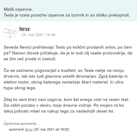
Misliš cayenne.
Tesla je vzela porsche cayenne za izvirnik in so obliko prekopirali.
feryz
::
25. mar 2021, 18:48
Seveda Nemci prehitevajo Teslo po količini prodanih avtov, po čem
pa? Naiven človek pričakuje, da je to tudi cilj vsake proizvodnje, da
se čim več proda in zasluži.
Če se začnemo pogovarjati o kvaliteti, so Tesle nekje na nivoju
drvarnic, tak isto tudi glavnina ostalih štromarjev. Zgolj baterija in
elektro motor, okrog katerega namečejo škart material. In ultra
hype okrog tega.
Zdaj ko sem brez naci vagona, bom šel enega vzet na resen test.
Da vidim porabo v okviru moje dnevne vožnje. Po mojem mi bo
takoj pobralo misel na nakup tega za naslednjih deset let.
Zgodovina sprememb…
spremenil:
feryz
(
25. mar 2021 ob 18:52
)