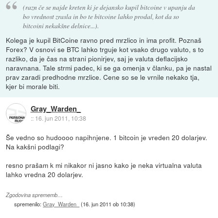
(razn če se najde kreten ki je dejansko kupil bitcoine v upanju da
bo vrednost zrasla in bo te bitcoine lahko prodal, kot da so
bitcoini nekakšne delnice...).
Kolega je kupil BitCoine ravno pred mrzlico in ima profit. Poznaš
Forex? V osnovi se BTC lahko trguje kot vsako drugo valuto, s to
razliko, da je čas na strani pionirjev, saj je valuta deflacijsko
naravnana. Tale strmi padec, ki se ga omenja v članku, pa je nastal
prav zaradi predhodne mrzlice. Cene so se le vrnile nekako tja,
kjer bi morale biti.
Gray_Warden_
::
16. jun 2011, 10:38
Še vedno so hudoooo napihnjene. 1 bitcoin je vreden 20 dolarjev.
Na kakšni podlagi?
resno prašam k mi nikakor ni jasno kako je neka virtualna valuta
lahko vredna 20 dolarjev.
Zgodovina sprememb…
spremenilo:
Gray_Warden_
(
16. jun 2011 ob 10:38
)