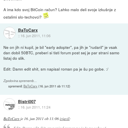
A ima kdo svoj BitCoin račun? Lahko malo deli svoje izkušnje z
ostalimi slo-techovci?
BaToCarx
::
16. jun 2011, 11:06
Ne on jih ni kupil, je bil "early adopter", pa jih je "rudaril" je vsak
dan dobil 50BTC, preberi si tisti forum post sej je par strani samo
listaj do slik.
Edit: Damn edit shit, sm napisal roman pa je šu po gobe. :/
Zgodovina sprememb…
spremenil:
BaToCarx
(
16. jun 2011 ob 11:12
)
Bistri007
::
16. jun 2011, 11:24
BaToCarx
je
16. jun 2011 ob 11:06
izjavil
:
Edit: Damn edit shit, sm napisal roman pa je šu po gobe. :/