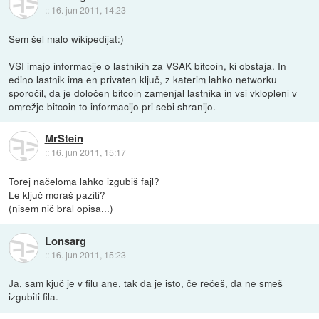
::
16. jun 2011, 14:23
Sem šel malo wikipedijat:)
VSI imajo informacije o lastnikih za VSAK bitcoin, ki obstaja. In
edino lastnik ima en privaten ključ, z katerim lahko networku
sporočil, da je določen bitcoin zamenjal lastnika in vsi vklopleni v
omrežje bitcoin to informacijo pri sebi shranijo.
MrStein
::
16. jun 2011, 15:17
Torej načeloma lahko izgubiš fajl?
Le ključ moraš paziti?
(nisem nič bral opisa...)
Lonsarg
::
16. jun 2011, 15:23
Ja, sam kjuč je v filu ane, tak da je isto, če rečeš, da ne smeš
izgubiti fila.