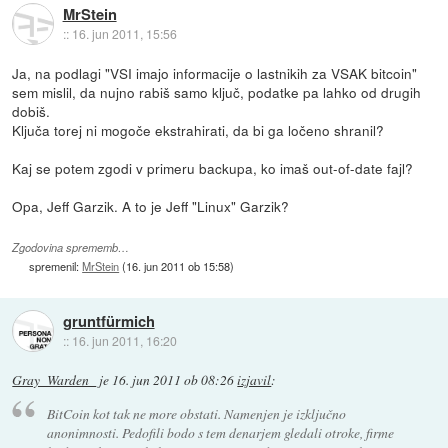
MrStein
::
16. jun 2011, 15:56
Ja, na podlagi "VSI imajo informacije o lastnikih za VSAK bitcoin"
sem mislil, da nujno rabiš samo ključ, podatke pa lahko od drugih
dobiš.
Ključa torej ni mogoče ekstrahirati, da bi ga ločeno shranil?
Kaj se potem zgodi v primeru backupa, ko imaš out-of-date fajl?
Opa, Jeff Garzik. A to je Jeff "Linux" Garzik?
Zgodovina sprememb…
spremenil:
MrStein
(
16. jun 2011 ob 15:58
)
gruntfürmich
::
16. jun 2011, 16:20
Gray_Warden_
je
16. jun 2011 ob 08:26
izjavil
:
BitCoin kot tak ne more obstati. Namenjen je izključno
anonimnosti. Pedofili bodo s tem denarjem gledali otroke, firme