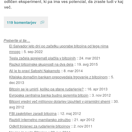
odličen eksperiment, ki pa ima ves potencial, da zraste tudi v kaj
več.
119 komentarjev
Preberite si še…
El Salvador leto dni po začetku uporabe bitcoina od tega nima
mnogo
::
5. sep 2022
Tesla začela sprejemati plačila v bitcoinih
::
24. mar 2021
Razkol bitcoinske skupnosti na dva dela
::
19. avg 2015
Ali je to pravi Satoshi Nakamoto
::
8. mar 2014
Kitajska domačim bankam prepovedala trgovanje z bitcoinom
::
5.
dec 2013
Bitcoin se je umiril, koliko pa stane rudarjenje?
::
16. apr 2013
Evropska centralna banka budno spremlja bitcoin
::
3. nov 2012
Bitconi vredni več milijonov dolarjev izpuhteli v piramidni shemi
::
30.
avg 2012
FBI zaskrbljen zaradi bitcoina
::
12. maj 2012
Razbili internetno mamilarsko združbo
::
21. apr 2012
Odkrit trojanec za rudarjenje bitcoinov
::
2. nov 2011