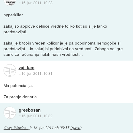
::
16. jun 2011, 10:28
hyperkiller
zakaj so applove delnice vredne toliko kot so si je lahko
predstavljati.
zakaj je bitcoin vreden kolikor je je pa popolnoma nemogoče si
predstavljat....in zakaj bi pridobival na vrednosti. Zaboga saj gre
samo za računanje nekih hash vrednosti...
zaj_tam
::
16. jun 2011, 10:31
Ma potencial ja.
Za pranje denarja.
greebosan
::
16. jun 2011, 10:32
Gray_Warden_
je
16. jun 2011 ob 08:55
izjavil
: