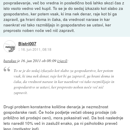
povpraševanje, več bo vredna in posledično boš lahko skozi čas z
isto vsoto vedno več kupil. To se je do sedaj izkazalo kot slabo za
gospodarstvo, ker potem vsak, ki ima nek denar, raje kot bi ga
zapravil, ga hrani doma in čaka, da vrednost narase in kar
naenkrat vsi tako razmišljajo in gospodarstvo se ustavi, ker
preprosto noben noče več nič zapravit.
Bistri007
::
16. jun 2011, 08:18
barakus
je
16. jun 2011 ob 08:09
izjavil
:
To se je do sedaj izkazalo kot slabo za gospodarstvo, ker potem
vsak, ki ima nek denar, raje kot bi ga zapravil, ga hrani doma in
čaka, da vrednost narase in kar naenkrat vsi tako razmišljajo in
gospodarstvo se ustavi, ker preprosto noben noče več nič
zapravit.
Drugi problem konstantne količine denarja je nezmožnost
gospodarske rasti. Če hoče podjetje večati obseg prodaje (ob
približno isti prodajni ceni), mora pokasirati več. Da boš naslednje
leto naredil 10% več in zaslužil enako, pa ni psihološko preveč
lepo (motivator ipd).