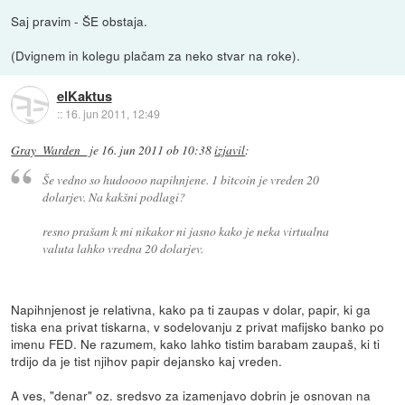
Saj pravim - ŠE obstaja.
(Dvignem in kolegu plačam za neko stvar na roke).
elKaktus
::
16. jun 2011, 12:49
Gray_Warden_
je
16. jun 2011 ob 10:38
izjavil
:
Še vedno so hudoooo napihnjene. 1 bitcoin je vreden 20
dolarjev. Na kakšni podlagi?
resno prašam k mi nikakor ni jasno kako je neka virtualna
valuta lahko vredna 20 dolarjev.
Napihnjenost je relativna, kako pa ti zaupas v dolar, papir, ki ga
tiska ena privat tiskarna, v sodelovanju z privat mafijsko banko po
imenu FED. Ne razumem, kako lahko tistim barabam zaupaš, ki ti
trdijo da je tist njihov papir dejansko kaj vreden.
A ves, "denar" oz. sredsvo za izamenjavo dobrin je osnovan na