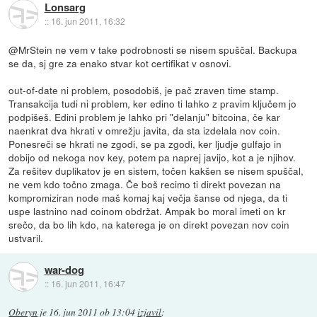
Lonsarg
::
16. jun 2011, 16:32
@MrStein ne vem v take podrobnosti se nisem spuščal. Backupa
se da, sj gre za enako stvar kot certifikat v osnovi.
out-of-date ni problem, posodobiš, je pač zraven time stamp.
Transakcija tudi ni problem, ker edino ti lahko z pravim ključem jo
podpišeš. Edini problem je lahko pri "delanju" bitcoina, če kar
naenkrat dva hkrati v omrežju javita, da sta izdelala nov coin.
Ponesreči se hkrati ne zgodi, se pa zgodi, ker ljudje gulfajo in
dobijo od nekoga nov key, potem pa naprej javijo, kot a je njihov.
Za rešitev duplikatov je en sistem, točen kakšen se nisem spuščal,
ne vem kdo točno zmaga. Če boš recimo ti direkt povezan na
kompromiziran node maš komaj kaj večja šanse od njega, da ti
uspe lastnino nad coinom obdržat. Ampak bo moral imeti on kr
srečo, da bo lih kdo, na katerega je on direkt povezan nov coin
ustvaril.
war-dog
::
16. jun 2011, 16:47
Oberyn
je
16. jun 2011 ob 13:04
izjavil
: