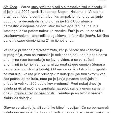
- Marca
smo prvikrat pisali o alternativni valuti bitcoin
, ki
Slo-Tech
si jo je leta 2009 zamislil Japonec Satoshi Nakamoto. Valute ne
uravnava nobena centralna banka, ampak je njeno upravljanje
popolnoma decentralizirano v omrežje P2P. Uporabnik z
namestitvijo odjemalca dobi številko svojega računa, na in s
katerega lahko potem nakazuje zneske. Emisija valute se vrši z
izračunavanjem matematične zgoščevalne funkcije (
), količina
hash
pa je navzgor omejena na 21 milijonov enot.
Valuta je privlačna predvsem zato, ker je neodvisna (osnova je
kriptografija, zato so transakcije neizpodbojne), ker je popolnoma
anonimna (vse transakcije so javno vidne, a so vsi računi
anonimni) in ker je njen denarni agregat strogo omejen (denarja
ne morete po mili volji tiskati). Od marca se je z bitcoinom zgodilo
že marsikaj. Valuta je v primerjavi z dolarjem (pa tudi evrom) ves
čas počasi apreciirala, nato pa je junija povsem podivjala in
pridobila več kot 200 odstotkov vrednosti. Pred nekaj dnevi je
valuta prvikrat močneje zanihala navzdol, saj je v enem samem
dnevu
izgubila tretjino vrednosti
. Trenutno je en bitcoin vreden
slabih 20 dolarjev.
Glavno vprašanje je, ali se lahko bitcoin uveljavi. Če se bo namreč
valuta preveč razširila, bodo oblasti hitro zastrigle z ušesi, saj si ne