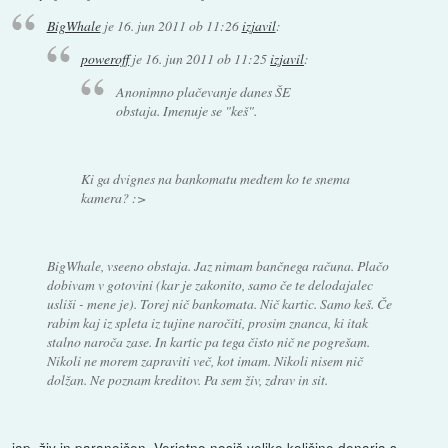
BigWhale
je
16. jun 2011 ob 11:26
izjavil
:
poweroff
je
16. jun 2011 ob 11:25
izjavil
:
Anonimno plačevanje danes ŠE
obstaja. Imenuje se "keš".
Ki ga dvignes na bankomatu medtem ko te snema
kamera? :>
BigWhale, vseeno obstaja. Jaz nimam bančnega računa. Plačo
dobivam v gotovini (kar je zakonito, samo če te delodajalec
usliši - mene je). Torej nič bankomata. Nič kartic. Samo keš. Če
rabim kaj iz spleta iz tujine naročiti, prosim znanca, ki itak
stalno naroča zase. In kartic pa tega čisto nič ne pogrešam.
Nikoli ne morem zapraviti več, kot imam. Nikoli nisem nič
dolžan. Ne poznam kreditov. Pa sem živ, zdrav in sit.
jap, živ in paranoičen. Verjetno nosiš velike količine denarja s