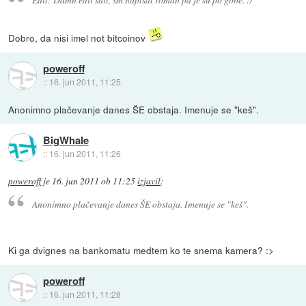
Dobro, da nisi imel not bitcoinov
poweroff
::
16. jun 2011, 11:25
Anonimno plačevanje danes ŠE obstaja. Imenuje se "keš".
BigWhale
::
16. jun 2011, 11:26
poweroff
je
16. jun 2011 ob 11:25
izjavil
:
Anonimno plačevanje danes ŠE obstaja. Imenuje se "keš".
Ki ga dvignes na bankomatu medtem ko te snema kamera? :>
poweroff
::
16. jun 2011, 11:28