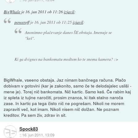
BigWhale
je
16. jun 2011 ob 11:26
izjavil
:
poweroff
je
16. jun 2011 ob 11:25
izjavil
:
Anonimno plačevanje danes ŠE obstaja. Imenuje se
"keš".
Ki ga dvignes na bankomatu medtem ko te snema kamera? :>
BigWhale, vseeno obstaja. Jaz nimam bančnega računa. Plačo
dobivam v gotovini (kar je zakonito, samo če te delodajalec usliši -
mene je). Torej nič bankomata. Nič kartic. Samo keš. Če rabim kaj
iz spleta iz tujine naročiti, prosim znanca, ki itak stalno naroča
zase. In kartic pa tega čisto nič ne pogrešam. Nikoli ne morem
zapraviti več, kot imam. Nikoli nisem nič dolžan. Ne poznam
kreditov. Pa sem živ, zdrav in sit.
Spock83
::
16. jun 2011, 13:09