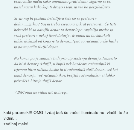
bodo našle način kako anonimno prati denar, sigurno se bo
našel način kako kupiti drogo s tem. in vse bo neizsledljivo.
Stvar naj bi postala izsledljiva šele ko se pretvori v
dolar.......zakaj? Saj ni treba vsega na enkrat pretvoriti. Če tisti
hekerčki ki so odtujili denar ta denar lepo razdelijo medse in
vsak pretvori v nekaj tisoč dolarjev dvomim da bo kdorkoli
lahko dokazal od koga je ta denar....(pač so računali neke hashe
in na ta način služili denar.
Na koncu pa je zanimiv tudi princip služenja denarja. Namesto
da bi si denar prislužil, si kupiš nek hardcore računalnik ki
izjemno hitro računa hashe in ti računalnik služi denar...več kot
imaš denarja, več računalnikov, boljših računalnikov si lahko
privoščiš, hitreje služiš denar...
V BitCoinu ne vidim nič dobrega.
kaki paranoik!!! OMG!! zdaj boš še začel illuminate not vlačit. te že
vidim...
zadihaj malo!