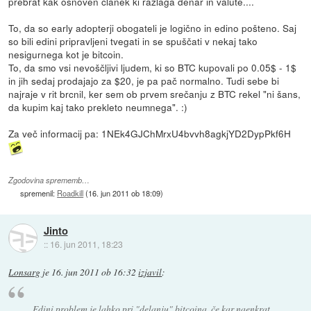
prebrat kak osnoven članek ki razlaga denar in valute....
To, da so early adopterji obogateli je logično in edino pošteno. Saj
so bili edini pripravljeni tvegati in se spuščati v nekaj tako
nesigurnega kot je bitcoin.
To, da smo vsi nevoščljivi ljudem, ki so BTC kupovali po 0.05$ - 1$
in jih sedaj prodajajo za $20, je pa pač normalno. Tudi sebe bi
najraje v rit brcnil, ker sem ob prvem srečanju z BTC rekel "ni šans,
da kupim kaj tako prekleto neumnega". :)
Za več informacij pa: 1NEk4GJChMrxU4bvvh8agkjYD2DypPkf6H
Zgodovina sprememb…
spremenil:
Roadkill
(
16. jun 2011 ob 18:09
)
Jinto
::
16. jun 2011, 18:23
Lonsarg
je
16. jun 2011 ob 16:32
izjavil
:
Edini problem je lahko pri "delanju" bitcoina, če kar naenkrat