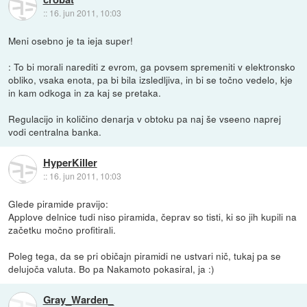
::
16. jun 2011, 10:03
Meni osebno je ta ieja super!
: To bi morali narediti z evrom, ga povsem spremeniti v elektronsko
obliko, vsaka enota, pa bi bila izsledljiva, in bi se točno vedelo, kje
in kam odkoga in za kaj se pretaka.
Regulacijo in količino denarja v obtoku pa naj še vseeno naprej
vodi centralna banka.
HyperKiller
::
16. jun 2011, 10:03
Glede piramide pravijo:
Applove delnice tudi niso piramida, čeprav so tisti, ki so jih kupili na
začetku močno profitirali.
Poleg tega, da se pri običajn piramidi ne ustvari nič, tukaj pa se
delujoča valuta. Bo pa Nakamoto pokasiral, ja :)
Gray_Warden_