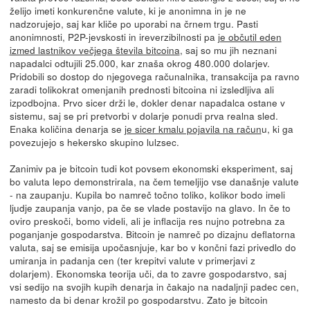
želijo imeti konkurenčne valute, ki je anonimna in je ne
nadzorujejo, saj kar kliče po uporabi na črnem trgu. Pasti
anonimnosti, P2P-jevskosti in ireverzibilnosti pa
je občutil eden
izmed lastnikov večjega števila bitcoina
, saj so mu jih neznani
napadalci odtujili 25.000, kar znaša okrog 480.000 dolarjev.
Pridobili so dostop do njegovega računalnika, transakcija pa ravno
zaradi tolikokrat omenjanih prednosti bitcoina ni izsledljiva ali
izpodbojna. Prvo sicer drži le, dokler denar napadalca ostane v
sistemu, saj se pri pretvorbi v dolarje ponudi prva realna sled.
Enaka količina denarja se
je sicer kmalu pojavila na račun
u, ki ga
povezujejo s hekersko skupino lulzsec.
Zanimiv pa je bitcoin tudi kot povsem ekonomski eksperiment, saj
bo valuta lepo demonstrirala, na čem temeljijo vse današnje valute
- na zaupanju. Kupila bo namreč točno toliko, kolikor bodo imeli
ljudje zaupanja vanjo, pa če se vlade postavijo na glavo. In če to
oviro preskoči, bomo videli, ali je inflacija res nujno potrebna za
poganjanje gospodarstva. Bitcoin je namreč po dizajnu deflatorna
valuta, saj se emisija upočasnjuje, kar bo v končni fazi privedlo do
umiranja in padanja cen (ter krepitvi valute v primerjavi z
dolarjem). Ekonomska teorija uči, da to zavre gospodarstvo, saj
vsi sedijo na svojih kupih denarja in čakajo na nadaljnji padec cen,
namesto da bi denar krožil po gospodarstvu. Zato je bitcoin