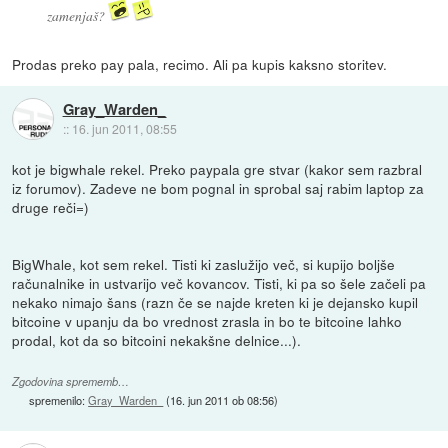
zamenjaš?
Prodas preko pay pala, recimo. Ali pa kupis kaksno storitev.
Gray_Warden_
::
16. jun 2011, 08:55
kot je bigwhale rekel. Preko paypala gre stvar (kakor sem razbral
iz forumov). Zadeve ne bom pognal in sprobal saj rabim laptop za
druge reči=)
BigWhale, kot sem rekel. Tisti ki zaslužijo več, si kupijo boljše
računalnike in ustvarijo več kovancov. Tisti, ki pa so šele začeli pa
nekako nimajo šans (razn če se najde kreten ki je dejansko kupil
bitcoine v upanju da bo vrednost zrasla in bo te bitcoine lahko
prodal, kot da so bitcoini nekakšne delnice...).
Zgodovina sprememb…
spremenilo:
Gray_Warden_
(
16. jun 2011 ob 08:56
)