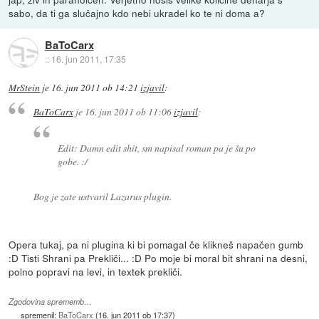
sabo, da ti ga slučajno kdo nebi ukradel ko te ni doma a?
BaToCarx
::
16. jun 2011, 17:35
MrStein
je
16. jun 2011 ob 14:21
izjavil
:
BaToCarx
je
16. jun 2011 ob 11:06
izjavil
:
Edit: Damn edit shit, sm napisal roman pa je šu po
gobe. :/
Bog je zate ustvaril Lazarus plugin.
Opera tukaj, pa ni plugina ki bi pomagal če klikneš napačen gumb
:D Tisti Shrani pa Prekliči... :D Po moje bi moral bit shrani na desni,
polno popravi na levi, in textek prekliči.
Zgodovina sprememb…
spremenil:
BaToCarx
(
16. jun 2011 ob 17:37
)