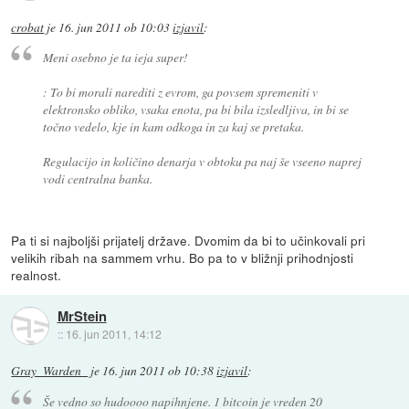
crobat
je
16. jun 2011 ob 10:03
izjavil
:
Meni osebno je ta ieja super!
: To bi morali narediti z evrom, ga povsem spremeniti v
elektronsko obliko, vsaka enota, pa bi bila izsledljiva, in bi se
točno vedelo, kje in kam odkoga in za kaj se pretaka.
Regulacijo in količino denarja v obtoku pa naj še vseeno naprej
vodi centralna banka.
Pa ti si najboljši prijatelj države. Dvomim da bi to učinkovali pri
velikih ribah na sammem vrhu. Bo pa to v bližnji prihodnjosti
realnost.
MrStein
::
16. jun 2011, 14:12
Gray_Warden_
je
16. jun 2011 ob 10:38
izjavil
:
Še vedno so hudoooo napihnjene. 1 bitcoin je vreden 20