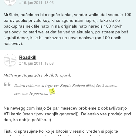
::
16. jun 2011, 18:03
MrStein, načeloma bi mogoče lahko, vendar wallet.dat vsebuje 100
parov public-private key, ki so zgenerirani naprej. Tako da če
backupiraš nek file nato in na originalu nato narediš 100 novih
naslovov, bo stari wallet.dat še vedno aktualen, po stotem pa boš
izgubil denar, ki je bil nakazan na nove naslove (po 100 novih
naslovov).
Roadkill
::
16. jun 2011, 18:08
MrStein
je
16. jun 2011 ob 18:01
izjavil
:
Dobra reklama za trgovce: Kupite Radeon 6990, čez 2 meseca
sem vam že povrne...
Na newegg.com imajo že par mesecev probleme z dobavljivostjo
ATI kartic (vseh tipov zadnjih generacij). Dejansko vse prodajo prvi
dan, ko dobijo pošiljko. :)
Tisti, ki sprašujete koliko je bitcoin v resnici vreden si pojdite