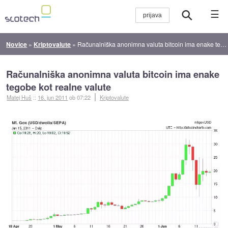
☰
Novice
»
Kriptovalute
»
Računalniška anonimna valuta bitcoin ima enake tegobe kot realne valute
Računalniška anonimna valuta bitcoin ima enake
tegobe kot realne valute
Matej Huš
::
16. jun 2011
ob 07:22
Kriptovalute