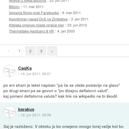
Novice iz sveta Bitcoina
::
22. jun 2011
Bitcoin
::
11. mar 2011
Izposoja filmov prek Facebooka
::
9. mar 2011
Koordiniran napad DoS na Zimbabve
::
2. jan 2011
Kitajska omejuje mlade igralce iger
::
23. jun 2010
Thermaltake Hardcano 8 VR
::
4. jan 2003
«
1
2
3
»
CaqKa
::
16. jun 2011, 08:01
po eni strani je tekst napisan "pa če se vlade postavijo na glavo"
po drugi strani pa se govori o "po dizajnu deflatorni valuti".
kaj pomeni deflatorna valuta? kak link na wikipedio ne bi škodil.
barakus
::
16. jun 2011, 08:09
Saj je razloženo. V obtoku jo bo omejeno mnogo torej večje kot bo