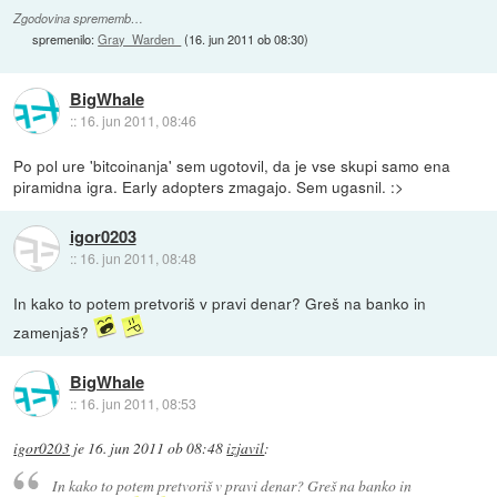
Zgodovina sprememb…
spremenilo:
Gray_Warden_
(
16. jun 2011 ob 08:30
)
BigWhale
::
16. jun 2011, 08:46
Po pol ure 'bitcoinanja' sem ugotovil, da je vse skupi samo ena
piramidna igra. Early adopters zmagajo. Sem ugasnil. :>
igor0203
::
16. jun 2011, 08:48
In kako to potem pretvoriš v pravi denar? Greš na banko in
zamenjaš?
BigWhale
::
16. jun 2011, 08:53
igor0203
je
16. jun 2011 ob 08:48
izjavil
:
In kako to potem pretvoriš v pravi denar? Greš na banko in