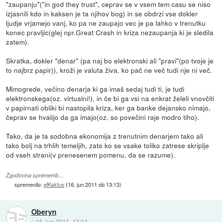
"zaupanju"("in god they trust", ceprav se v vsem tem casu se niso
izjasnili kdo in kaksen je ta njihov bog) in se obdrzi vse dokler
ljudje vrjamejo vanj, ko pa ne zaupajo vec je pa lahko v trenutku
konec pravljic(glej npr.Great Crash in kriza nezaupanja ki je sledila
zatem).
Skratka, dokler "denar" (pa naj bo elektronski ali "pravi"(po tvoje je
to najbrz papir)), kroži je valuta živa, ko pač ne več tudi nje ni več.
Mimogrede, večino denarja ki ga imaš sedaj tudi ti, je tudi
elektronskega(oz. virtualni!), in če bi ga vsi na enkrat želeli vnovčiti
v papirnati obliki bi nastopila kriza, ker ga banke dejansko nimajo,
čeprav se hvalijo da ga imajo(oz. so povečini raje modro tiho).
Tako, da je ta sodobna ekonomija z trenutnim denarjem tako ali
tako bolj na trhlih temeljih, zato ko se vsake toliko zatrese skriplje
od vseh strani(v prenesenem pomenu, da se razume).
Zgodovina sprememb…
spremenilo:
elKaktus
(
16. jun 2011 ob 13:13
)
Oberyn
::
16. jun 2011, 13:04