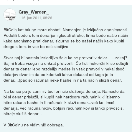
Gray_Warden_
::
16. jun 2011, 08:26
BitCoin kot tak ne more obstati. Namenjen je izključno anonimnosti.
Pedofili bodo s tem denarjem gledali otroke, firme bodo našle način
kako anonimno prati denar, sigurno se bo našel način kako kupiti
drogo s tem. in vse bo neizsledljivo.
Stvar naj bi postala izsledljiva šele ko se pretvori v dolar.......zakaj?
Saj ni treba vsega na enkrat pretvoriti. Če tisti hekerčki ki so odtujili
denar ta denar lepo razdelijo medse in vsak pretvori v nekaj tisoč
dolarjev dvomim da bo kdorkoli lahko dokazal od koga je ta
denar....(pač so računali neke hashe in na ta način služili denar.
Na koncu pa je zanimiv tudi princip služenja denarja. Namesto da
bi si denar prislužil, si kupiš nek hardcore računalnik ki izjemno
hitro računa hashe in ti računalnik služi denar...več kot imaš
denarja, več računalnikov, boljših računalnikov si lahko privoščiš,
hitreje služiš denar...
V BitCoinu ne vidim nič dobrega.