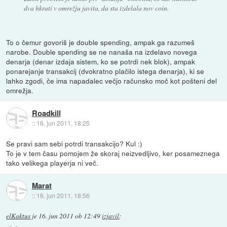
dva hkrati v omrežju javita, da sta izdelala nov coin.
To o čemur govoriš je double spending, ampak ga razumeš
narobe. Double spending se ne nanaša na izdelavo novega
denarja (denar izdaja sistem, ko se potrdi nek blok), ampak
ponarejanje transakcij (dvokratno plačilo istega denarja), ki se
lahko zgodi, če ima napadalec večjo računsko moč kot pošteni del
omrežja.
Roadkill
::
16. jun 2011, 18:25
Se pravi sam sebi potrdi transakcijo? Kul :)
To je v tem času pomojem že skoraj neizvedljivo, ker posameznega
tako velikega playerja ni več.
Marat
::
16. jun 2011, 18:56
elKaktus
je
16. jun 2011 ob 12:49
izjavil
: