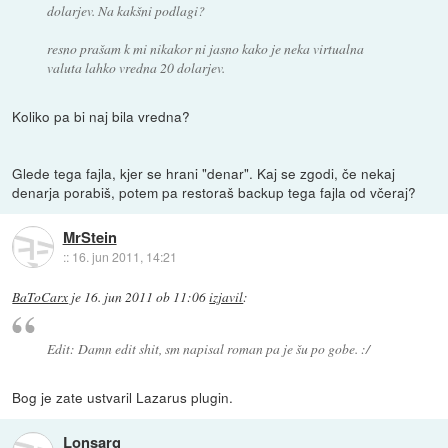
dolarjev. Na kakšni podlagi?
resno prašam k mi nikakor ni jasno kako je neka virtualna
valuta lahko vredna 20 dolarjev.
Koliko pa bi naj bila vredna?
Glede tega fajla, kjer se hrani "denar". Kaj se zgodi, če nekaj
denarja porabiš, potem pa restoraš backup tega fajla od včeraj?
MrStein
::
16. jun 2011, 14:21
BaToCarx
je
16. jun 2011 ob 11:06
izjavil
:
Edit: Damn edit shit, sm napisal roman pa je šu po gobe. :/
Bog je zate ustvaril Lazarus plugin.
Lonsarg