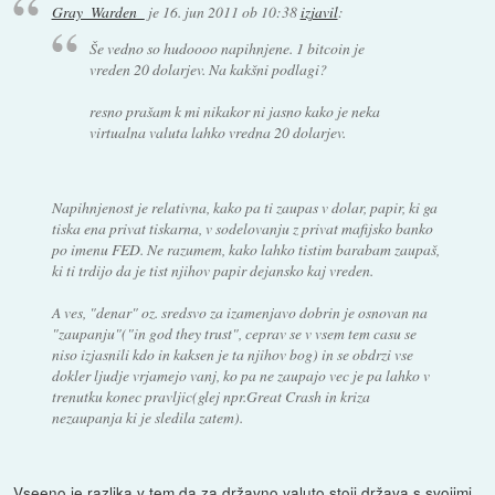
Gray_Warden_
je
16. jun 2011 ob 10:38
izjavil
:
Še vedno so hudoooo napihnjene. 1 bitcoin je
vreden 20 dolarjev. Na kakšni podlagi?
resno prašam k mi nikakor ni jasno kako je neka
virtualna valuta lahko vredna 20 dolarjev.
Napihnjenost je relativna, kako pa ti zaupas v dolar, papir, ki ga
tiska ena privat tiskarna, v sodelovanju z privat mafijsko banko
po imenu FED. Ne razumem, kako lahko tistim barabam zaupaš,
ki ti trdijo da je tist njihov papir dejansko kaj vreden.
A ves, "denar" oz. sredsvo za izamenjavo dobrin je osnovan na
"zaupanju"("in god they trust", ceprav se v vsem tem casu se
niso izjasnili kdo in kaksen je ta njihov bog) in se obdrzi vse
dokler ljudje vrjamejo vanj, ko pa ne zaupajo vec je pa lahko v
trenutku konec pravljic(glej npr.Great Crash in kriza
nezaupanja ki je sledila zatem).
Vseeno je razlika v tem da za državno valuto stoji država s svojimi