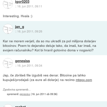
igor0203
::
16. jun 2011, 09:11
Interesting. Hvala :)
jan_g
::
16. jun 2011, 09:26
Kar ne morem verjeti, da so mu ukradli za pol milijona dolarjev
bitcoinov. Poem to dejansko deluje tako, da imaš, kar imaš, na
svojem računalniku? Kot bi hranil gotovino doma v nogavici?
genesiss
::
16. jun 2011, 09:34
Jap, če zbrišeš file izgubiš ves denar. Bitcoine pa lahko
kupuješ/prodajaš (za eure ali dolarje) na recimo
mtgox.com
Zgodovina sprememb…
spremenil:
genesiss
(
16. jun 2011 ob 09:36
)
crobat