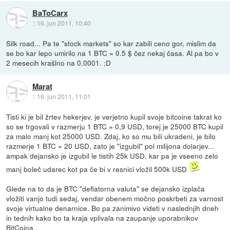
BaToCarx
::
16. jun 2011, 10:40
Silk road... Pa te "stock markets" so kar zabili ceno gor, mislim da
se bo kar lepo umirilo na 1 BTC = 0.5 $ čez nekaj časa. Al pa bo v
2 mesecih krašlno na 0.0001. :D
Marat
::
16. jun 2011, 11:01
Tisti ki je bil žrtev hekerjev, je verjetno kupil svoje bitcoine takrat ko
so se trgovali v razmerju 1 BTC = 0,9 USD, torej je 25000 BTC kupil
za malo manj kot 25000 USD. Zdaj, ko so mu bili ukradeni, je bilo
razmerje 1 BTC = 20 USD, zato je "izgubil" pol milijona dolarjev...
ampak dejansko je izgubil le tistih 25k USD, kar pa je vseeno zelo
manj boleč udarec kot pa če bi v resnici vložil 500k USD
Glede na to da je BTC "deflatorna valuta" se dejansko izplača
vložiti vanjo tudi sedaj, vendar obenem močno poskrbeti za varnost
svoje virtualne denarnice. Bo pa zanimivo videti v naslednjih dneh
in tednih kako bo ta kraja vplivala na zaupanje uporabnikov
BitCoina...