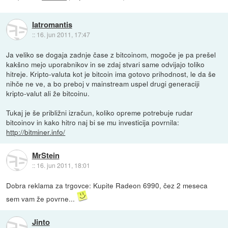
Iatromantis
::
16. jun 2011, 17:47
Ja veliko se dogaja zadnje čase z bitcoinom, mogoče je pa prešel
kakšno mejo uporabnikov in se zdaj stvari same odvijajo toliko
hitreje. Kripto-valuta kot je bitcoin ima gotovo prihodnost, le da še
nihče ne ve, a bo preboj v mainstream uspel drugi generaciji
kripto-valut ali že bitcoinu.
Tukaj je še približni izračun, koliko opreme potrebuje rudar
bitcoinov in kako hitro naj bi se mu investicija povrnila:
http://bitminer.info/
MrStein
::
16. jun 2011, 18:01
Dobra reklama za trgovce: Kupite Radeon 6990, čez 2 meseca
sem vam že povrne...
Jinto