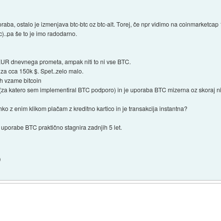
ba, ostalo je izmenjava btc-btc oz btc-alt. Torej, če npr vidimo na coinmarketcap 
)..pa še to je imo radodarno.
EUR dnevnega prometa, ampak niti to ni vse BTC.
za cca 150k $. Spet..zelo malo.
ih vzame bitcoin
(za katero sem implementiral BTC podporo) in je uporaba BTC mizerna oz skoraj n
ko z enim klikom plačam z kreditno kartico in je transakcija instantna?
 uporabe BTC praktično stagnira zadnjih 5 let.
)