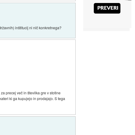
žavnih) inštitucij ni nič konkretnega?
a precej več in številka gre v stotine
teri ki ga kupujejo in prodajajo. S tega