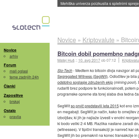
Evropska vesoljska agencija razvija svojo rak
Novice
»
Kriptovalute
»
Bitcoi
Novice
Bitcoin dobil pomembno nadgr
arhiv
Matej Huš
::
10. avg 2017
ob 07:12
Kriptovalu
Forum
Slo-Tech
- Medtem ko bitcoin divja navzgor ali p
mali oglasi
Segregated Witness (SegWit)
. Odločitev je bila
teme zadnjih 24h
odstotno soglasje združenih ekip
(
mining pool
).
Članki
rudariti brez podpore te funkcionalnosti, potem
programske opreme sta torej slaba dva tedna ča
Zaposlitve
brskaj
SegWit
so prvič predstavili leta 2015
kot eno izme
Ostalo
en megabajt. SegWit je način, kako to omejitev zv
pravila
izboljšav, ki jih je najlaže izvesti v enotni reorg
ki bodo veliki 2-4 MB. Razlika nastane zaradi d
(witnesses). V tipični transakciji je namreč kar
SegWit jih bo premaknil na konec transakcije in 