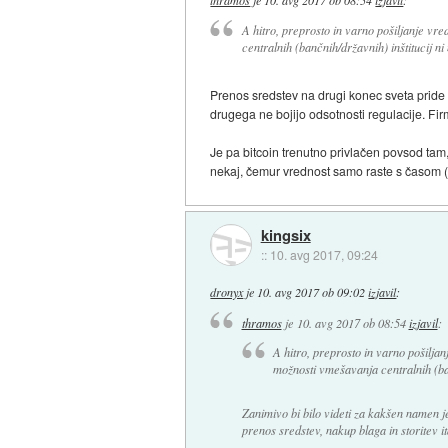
A hitro, preprosto in varno pošiljanje vr
centralnih (bančnih/državnih) inštitucij n
Prenos sredstev na drugi konec sveta pride 
drugega ne bojijo odsotnosti regulacije. Fir
Je pa bitcoin trenutno privlačen povsod tam, 
nekaj, čemur vrednost samo raste s časom (v
kingsix
::
10. avg 2017, 09:24
dronyx
je
10. avg 2017 ob 09:02
izjavil
:
thramos
je
10. avg 2017 ob 08:54
izjavil
:
A hitro, preprosto in varno pošilja
možnosti vmešavanja centralnih (ban
Zanimivo bi bilo videti za kakšen namen j
prenos sredstev, nakup blaga in storitev