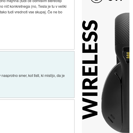
dno majhna (tudi če odmislim stereotip
o nič konkretnega (no, Tesla je tu v veliki
 tako tudi vrednoti vse skupaj. Če ne bo
asprotno smer, kot tisti, ki mislijo, da je