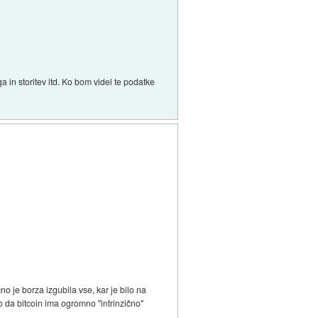
 in storitev itd. Ko bom videl te podatke
no je borza izgubila vse, kar je bilo na
ko da bitcoin ima ogromno "intrinzično"