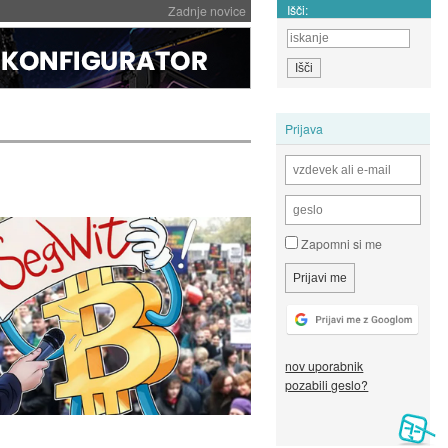
Išči:
Zadnje novice
Prijava
Zapomni si me
nov uporabnik
pozabili geslo?