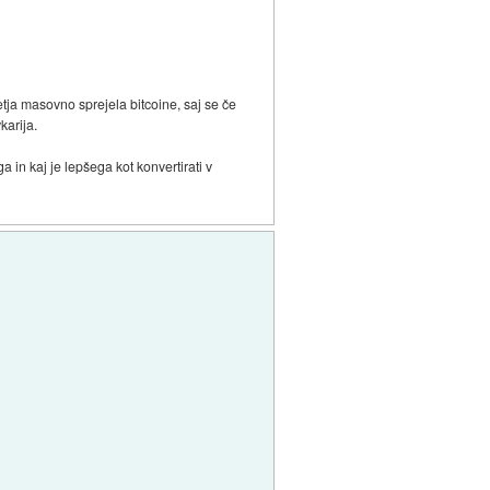
etja masovno sprejela bitcoine, saj se če
karija.
a in kaj je lepšega kot konvertirati v