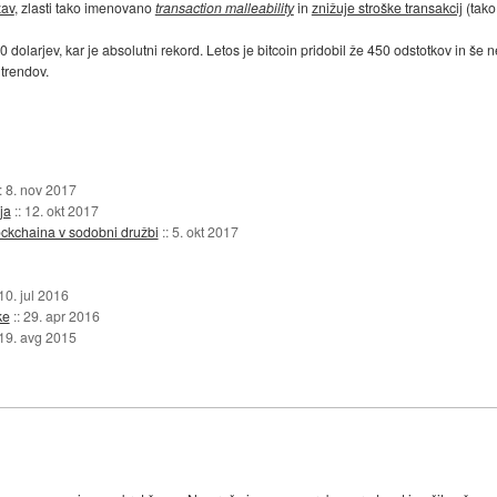
žav
, zlasti tako imenovano
transaction malleability
in
znižuje stroške transakcij
(tako
dolarjev, kar je absolutni rekord. Letos je bitcoin pridobil že 450 odstotkov in še 
 trendov.
::
8. nov 2017
ja
::
12. okt 2017
lockchaina v sodobni družbi
::
5. okt 2017
10. jul 2016
ke
::
29. apr 2016
19. avg 2015