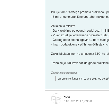
IMO je tam 1% vsega prometa praktična upora
15 mil dnevno praktične uporabe (nakupi etc
Zakaj tako mislim:
- Dark-web ima po ocenah sedaj cca 1 mil 
- V Venezueli je tedenskega prometa z BTC 
- Če pogledaš online trgovine... bore malo j
- Imam podatek ene večjih nemških stavnic 
Zakaj bi plačal npr. na amazon z BTC, ko lah
Treba se je tudi zavedat, da glede praktične
Zgodovina sprememb…
spremenilo:
kingsix
(
10. avg 2017 ob 09:29
kow
::
10. avg 2017, 09:28