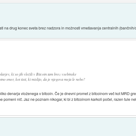
osti na drug konec sveta brez nadzora in možnosti vmešavanja centralnih (bančnih/dr
rjev, ki so jih vložili v Bitcoin tam brez vsebinske
no smer, kot tisti, ki mislijo, da je njegova meja le nebo?
toliko denarja vloženega v bitcoin. Če je dnevni promet z bitcoinom več kot MRD gre z
pomeni nič. Jaz ne poznam nikogar, ki bi z bitcoinom karkoli počel, razen tule neka