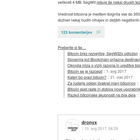
velikosti 4 MB. SegWit
rešuje še nekaj drugih te
Vrednost bitcoina je medtem švignila vse do 3500 
doživel nekaj hudih nihajev in daljših negativnih
123 komentarjev
Preberite si še…
Bitcoin brez razvejitve, SegWit2x odložen
Slovenija kot Blockchain prijazna destinaci
Okrogla miza o viziji razvoja in ureditve b
Bitcoin se je razcepil
::
1. avg 2017
Kateri bo pravi bitcoin?
::
21. mar 2017
Za rudarje odslej dvakrat manj bitcoinov
::
Bitcoin spet raste in dobiva nove uporabni
Razkol bitcoinske skupnosti na dva dela
::
dronyx
::
10. avg 2017, 08:29