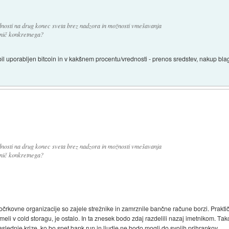
ednosti na drug konec sveta brez nadzora in možnosti vmešavanja
i nič konkretnega?
il uporabljen bitcoin in v kakšnem procentu/vrednosti - prenos sredstev, nakup blaga
ednosti na drug konec sveta brez nadzora in možnosti vmešavanja
i nič konkretnega?
- tročrkovne organizacije so zajele strežnike in zamrznile bančne račune borzi. Praktič
imeli v cold storagu, je ostalo. In ta znesek bodo zdaj razdelili nazaj imetnikom. Ta
slednje krize, ko bo spet bank run in ljudje ne bodo mogli do svojih prihrankov.