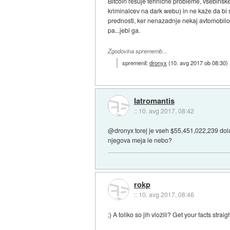
Bitcoin rešuje tehnične probleme, vsebinsk
kriminalcev na dark webu) in ne kaže da bi se
prednosti, ker nenazadnje nekaj avtomobilov 
pa...jebi ga.
Zgodovina sprememb…
spremenil:
dronyx
(
10. avg 2017 ob 08:30
)
Iatromantis
::
10. avg 2017, 08:42
@dronyx torej je vseh $55,451,022,239 dolarje
njegova meja le nebo?
rokp
::
10. avg 2017, 08:46
;) A toliko so jih vložili? Get your facts straigh