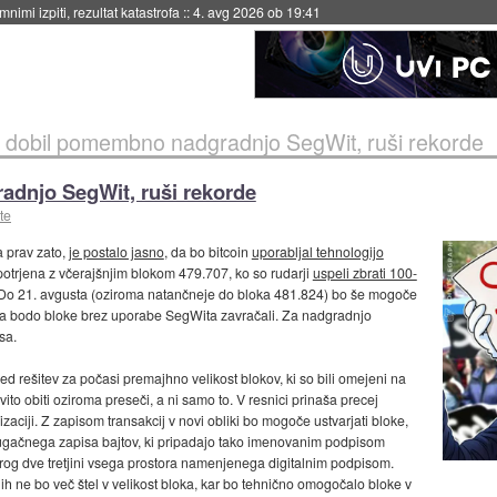
eto za večkratno uporabo
::
4. avg 2026 ob 19:41
n dobil pomembno nadgradnjo SegWit, ruši rekorde
adnjo SegWit, ruši rekorde
te
a prav zato,
je postalo jasno
, da bo bitcoin
uporabljal tehnologijo
 potrjena z včerajšnjim blokom 479.707, ko so rudarji
uspeli zbrati 100-
 Do 21. avgusta (oziroma natančneje do bloka 481.824) bo še mogoče
 pa bodo bloke brez uporabe SegWita zavračali. Za nadgradnjo
sa.
d rešitev za počasi premajhno velikost blokov, ki so bili omejeni na
ito obiti oziroma preseči, a ni samo to. V resnici prinaša precej
anizaciji. Z zapisom transakcij v novi obliki bo mogoče ustvarjati bloke,
rugačnega zapisa bajtov, ki pripadajo tako imenovanim podpisom
 okrog dve tretjini vsega prostora namenjenega digitalnim podpisom.
jih ne bo več štel v velikost bloka, kar bo tehnično omogočalo bloke v