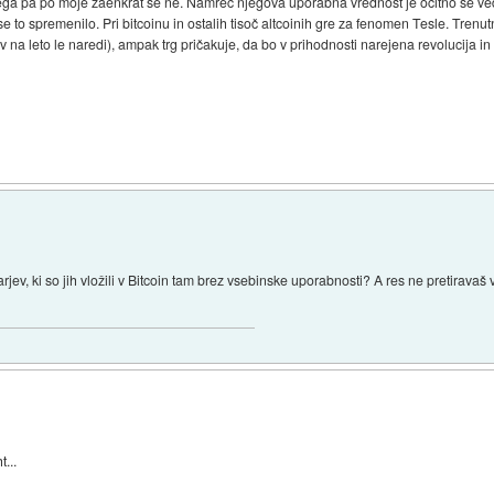
ega pa po moje zaenkrat še ne. Namreč njegova uporabna vrednost je očitno še ve
 to spremenilo. Pri bitcoinu in ostalih tisoč altcoinih gre za fenomen Tesle. Trenutn
na leto le naredi), ampak trg pričakuje, da bo v prihodnosti narejena revolucija in
v, ki so jih vložili v Bitcoin tam brez vsebinske uporabnosti? A res ne pretiravaš v n
t...