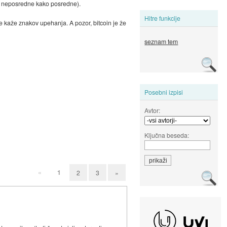
 neposredne kako posredne).
Hitre funkcije
ne kaže znakov upehanja. A pozor, bitcoin je že
seznam tem
Posebni izpisi
Avtor:
Ključna beseda:
«
1
2
3
»