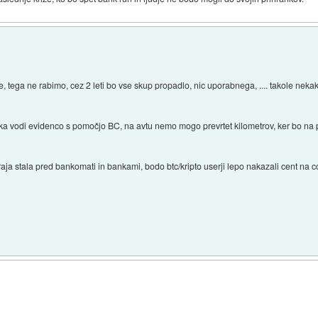
h je, tega ne rabimo, cez 2 leti bo vse skup propadlo, nic uporabnega, .... takole n
nka vodi evidenco s pomočjo BC, na avtu nemo mogo prevrtet kilometrov, ker bo na 
raja stala pred bankomati in bankami, bodo btc/kripto userji lepo nakazali cent na cc