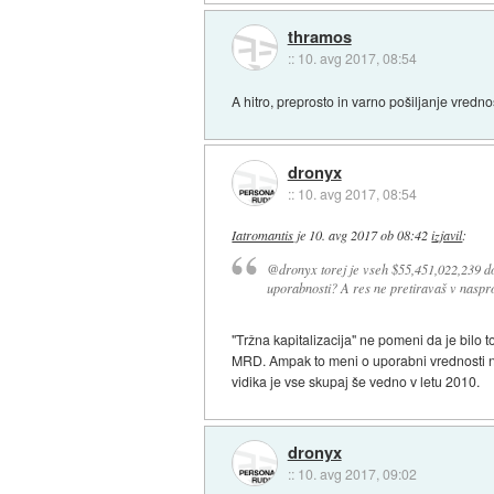
thramos
::
10. avg 2017, 08:54
A hitro, preprosto in varno pošiljanje vredn
dronyx
::
10. avg 2017, 08:54
Iatromantis
je
10. avg 2017 ob 08:42
izjavil
:
@dronyx torej je vseh $55,451,022,239 dola
uporabnosti? A res ne pretiravaš v nasprot
"Tržna kapitalizacija" ne pomeni da je bilo 
MRD. Ampak to meni o uporabni vrednosti ne 
vidika je vse skupaj še vedno v letu 2010.
dronyx
::
10. avg 2017, 09:02