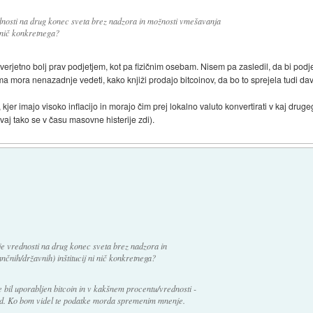
ednosti na drug konec sveta brez nadzora in možnosti vmešavanja
i nič konkretnega?
verjetno bolj prav podjetjem, kot pa fizičnim osebam. Nisem pa zasledil, da bi podj
ma mora nenazadnje vedeti, kako knjiži prodajo bitcoinov, da bo to sprejela tudi dav
kjer imajo visoko inflacijo in morajo čim prej lokalno valuto konvertirati v kaj drugeg
aj tako se v času masovne histerije zdi).
nje vrednosti na drug konec sveta brez nadzora in
čnih/državnih) inštitucij ni nič konkretnega?
e bil uporabljen bitcoin in v kakšnem procentu/vrednosti -
 itd. Ko bom videl te podatke morda spremenim mnenje.