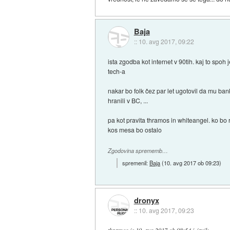
Baja
::
10. avg 2017, 09:22
ista zgodba kot internet v 90tih. kaj to spo
tech-a
nakar bo folk čez par let ugotovil da mu ba
hranili v BC, ...
pa kot pravita thramos in whiteangel. ko bo 
kos mesa bo ostalo
Zgodovina sprememb…
spremenil:
Baja
(
10. avg 2017 ob 09:23
)
dronyx
::
10. avg 2017, 09:23
thramos
je
10. avg 2017 ob 08:54
izjavil
: