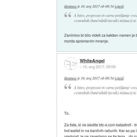
thramos
je
10. avg 2017 ob 08:54
izjavil
:
A hitro, preprosto in varno pošiljanje vr
centralnih (bančnih/državnih) inštitucij n
Zanimivo bi bilo videti za kakšen namen je b
morda spremenim mnenje.
WhiteAngel
::
10. avg 2017, 09:09
thramos
je
10. avg 2017 ob 08:54
izjavil
:
A hitro, preprosto in varno pošiljanje vr
centralnih (bančnih/državnih) inštitucij n
To.
Za tiste, ki ne sledite btc-e.com katastrofi 
hot wallet in na bančnih računih. Kar so pa 
vrednost, le ne zavedamo se še tega... do na