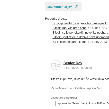
252 komentarjev
Preberite si še…
Po razpolovitvi rudarjenje bitcoina upadlo
Bitcoin ruši vse pred seboj
::
14. dec 2017
Bitcoin se je po rekordih nekoliko upehal
:
Bitcoin spet raste in dobiva nove uporabni
Za bitcoinom buren teden
::
24. nov 2013
Senior Dev
::
19. nov 2020, 08:40
Ste že kupili svoj Bitcoin? Že veste kako bo
ZenaDeva d.o.o. - Oddaja nepremičnin
Zgodovina sprememb…
spremenilo:
Senior Dev
(
19. nov 2020 ob 0