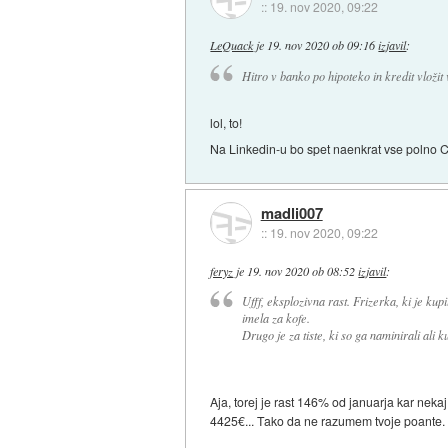
::
19. nov 2020, 09:22
LeQuack
je
19. nov 2020 ob 09:16
izjavil
:
Hitro v banko po hipoteko in kredit vložit 
lol, to!
Na Linkedin-u bo spet naenkrat vse polno C
madli007
::
19. nov 2020, 09:22
feryz
je
19. nov 2020 ob 08:52
izjavil
:
Ufff, eksplozivna rast. Frizerka, ki je kup
imela za kofe.
Drugo je za tiste, ki so ga naminirali ali k
Aja, torej je rast 146% od januarja kar nekaj,
4425€... Tako da ne razumem tvoje poante.