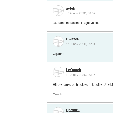
avtek
::
19. nov 2020, 08:57
Ja, samo moraš imeti najnovejšo.
Bwaze6
::
19. nov 2020, 09:01
Ogabno.
LeQuack
::
19. nov 2020, 09:16
Hitro v banko po hipoteko in kredit vložit v b
Quack !
ripmork