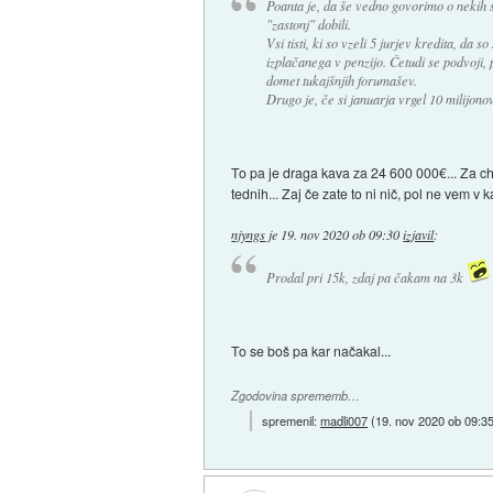
Poanta je, da še vedno govorimo o nekih s
"zastonj" dobili.
Vsi tisti, ki so vzeli 5 jurjev kredita, da s
izplačanega v penzijo. Četudi se podvoji, 
domet tukajšnjih forumašev.
Drugo je, če si januarja vrgel 10 milijono
To pa je draga kava za 24 600 000€... Za cha
tednih... Zaj če zate to ni nič, pol ne vem v k
njyngs
je
19. nov 2020 ob 09:30
izjavil
:
Prodal pri 15k, zdaj pa čakam na 3k
To se boš pa kar načakal...
Zgodovina sprememb…
spremenil:
madli007
(
19. nov 2020 ob 09:3