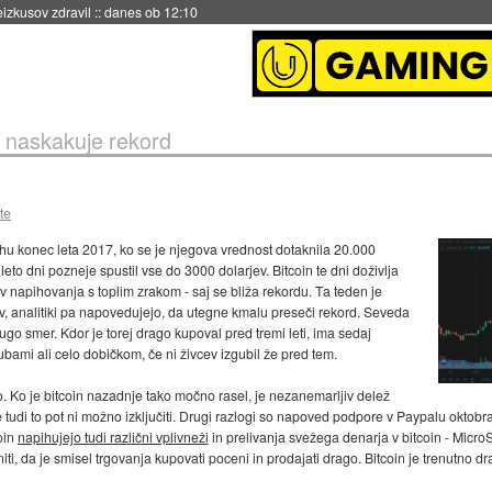
eizkusov zdravil
::
danes ob 12:10
n naskakuje rekord
te
hu konec leta 2017, ko se je njegova vrednost dotaknila 20.000
 leto dni pozneje spustil vse do 3000 dolarjev. Bitcoin te dni doživlja
v napihovanja s toplim zrakom - saj se bliža rekordu. Ta teden je
v, analitiki pa napovedujejo, da utegne kmalu preseči rekord. Seveda
rugo smer. Kdor je torej drago kupoval pred tremi leti, ima sedaj
ubami ali celo dobičkom, če ni živcev izgubil že pred tem.
lo. Ko je bitcoin nazadnje tako močno rasel, je nezanemarljiv delež
 je tudi to pot ni možno izključiti. Drugi razlogi so napoved podpore v Paypalu oktob
coin
napihujejo tudi različni vplivneži
in prelivanja svežega denarja v bitcoin - MicroS
iti, da je smisel trgovanja kupovati poceni in prodajati drago. Bitcoin je trenutno dr