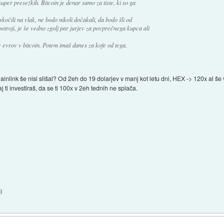
uper presežkih. Bitcoin je denar samo za tiste, ki so ga
o skočili na vlak, ne bodo nikoli dočakali, da bodo šli od
potroji, je še vedno zgolj par jurjev za povprečnega kupca ali
v evrov v bitcoin. Potem imaš danes za kofe od tega.
inlink še nisi slišal? Od 2eh do 19 dolarjev v manj kot letu dni, HEX -> 120x al še
aj ti investiraš, da se ti 100x v 2eh tednih ne splača.
5
)