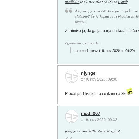
madli007
je
19. nov 2020 ob 09:22
izjavil
:
Aja, torej je rast 146% od januarja kar neka
slučajno? Če je kupila četrt bitcoina za 
poante.
Zanimivo je, da ga januarja ni skoraj nihče k
Zgodovina sprememb…
spremenil:
feryz
(
19. nov 2020 ob 09:29
)
njyngs
::
19. nov 2020, 09:30
Prodal pri 15k, zdaj pa čakam na 3k
madli007
::
19. nov 2020, 09:32
feryz
je
19. nov 2020 ob 09:26
izjavil
: