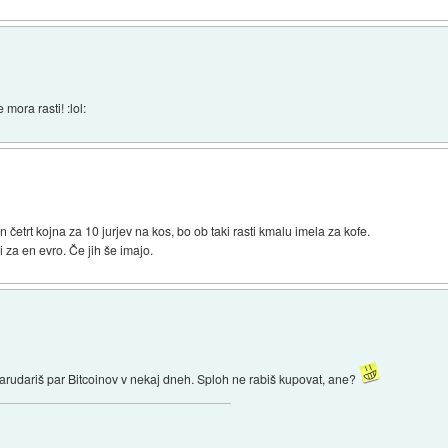
mora rasti! :lol:
 en četrt kojna za 10 jurjev na kos, bo ob taki rasti kmalu imela za kofe.
li za en evro. Če jih še imajo.
 narudariš par Bitcoinov v nekaj dneh. Sploh ne rabiš kupovat, ane?