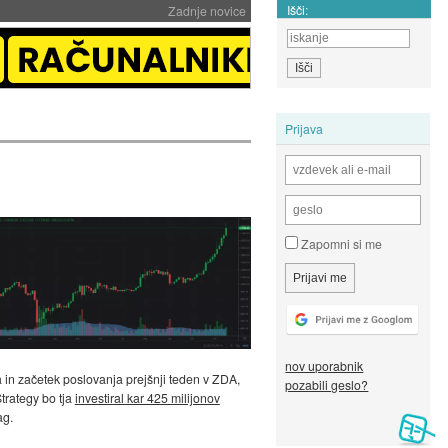
Išči:
Zadnje novice
Prijava
Zapomni si me
nov uporabnik
ra in začetek poslovanja prejšnji teden v ZDA,
pozabili geslo?
trategy bo tja
investiral kar 425 milijonov
ag.