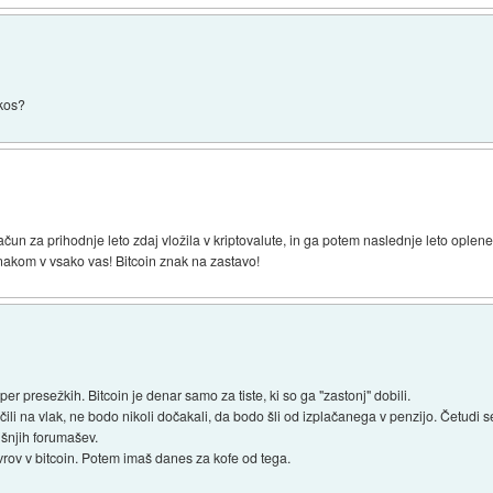
 kos?
račun za prihodnje leto zdaj vložila v kriptovalute, in ga potem naslednje leto ople
akom v vsako vas! Bitcoin znak na zastavo!
r presežkih. Bitcoin je denar samo za tiste, ki so ga "zastonj" dobili.
 skočili na vlak, ne bodo nikoli dočakali, da bodo šli od izplačanega v penzijo. Četudi s
jšnjih forumašev.
evrov v bitcoin. Potem imaš danes za kofe od tega.