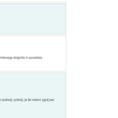
nenitenega dvignila in povečala
e podvoji, potroji, je še vedno zgolj par