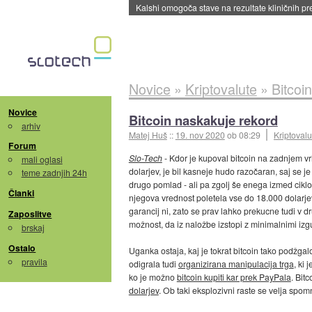
Kalshi omogoča stave na rezultate kliničnih pr
Novice
»
Kriptovalute
»
Bitcoi
Novice
Bitcoin naskakuje rekord
arhiv
Matej Huš
::
19. nov 2020
ob 08:29
Kriptovalu
Forum
Slo-Tech
- Kdor je kupoval bitcoin na zadnjem vr
mali oglasi
dolarjev, je bil kasneje hudo razočaran, saj se je
teme zadnjih 24h
drugo pomlad - ali pa zgolj še enega izmed ciklo
Članki
njegova vrednost poletela vse do 18.000 dolarje
garancij ni, zato se prav lahko prekucne tudi v d
Zaposlitve
možnost, da iz naložbe izstopi z minimalnimi izg
brskaj
Ostalo
Uganka ostaja, kaj je tokrat bitcoin tako podžga
pravila
odigrala tudi
organizirana manipulacija trga
, ki
ko je možno
bitcoin kupiti kar prek PayPala
. Bit
dolarjev
. Ob taki eksplozivni raste se velja spomn