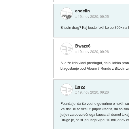
endelin
::
19. nov 2020, 09:25
Bitcoin drag? Kaj boste rekli ko bo 300k na
Bwaze6
::
19. nov 2020, 09:26
A je že kdo vladi predlagal, da bi lahko pro
blagostanje pod Alpami? Rondo z Bitcoin zn
feryz
::
19. nov 2020, 09:26
Poanta je, da še vedno govorimo o nekih supe
Vsi tisti, ki so vzeli 5 jurjev kredita, da so
jurjev za povprečnega kupca ali domet tuka
Drugo je, če si januarja vrgel 10 milijonov 