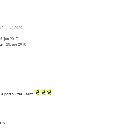
::
21. maj 2020
:
5. jan 2017
ke
::
29. apr 2016
ste porabili zaslužek?
8:49
)