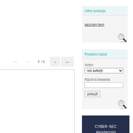
Hitre funkcije
seznam tem
Posebni izpisi
««
«
1
/ 6
»
»»
Avtor:
Ključna beseda: