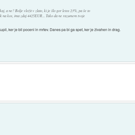
j, a ne? Bolje vložit v zlato, ki je šlo gor letos 23%, pa še to
10k na kos, ima zdaj 4425EUR... Tako da ne razumem tvoje
upil, ker je bil poceni in mrtev. Danes pa bi ga spet, ker je živahen in drag.