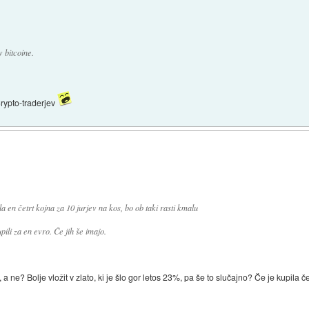
v bitcoine.
rypto-traderjev
ila en četrt kojna za 10 jurjev na kos, bo ob taki rasti kmalu
upili za en evro. Če jih še imajo.
 a ne? Bolje vložit v zlato, ki je šlo gor letos 23%, pa še to slučajno? Če je kupila č