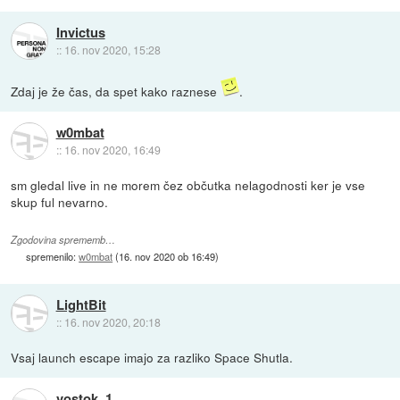
Invictus
::
16. nov 2020, 15:28
Zdaj je že čas, da spet kako raznese
.
w0mbat
::
16. nov 2020, 16:49
sm gledal live in ne morem čez občutka nelagodnosti ker je vse
skup ful nevarno.
Zgodovina sprememb…
spremenilo:
w0mbat
(
16. nov 2020 ob 16:49
)
LightBit
::
16. nov 2020, 20:18
Vsaj launch escape imajo za razliko Space Shutla.
vostok_1