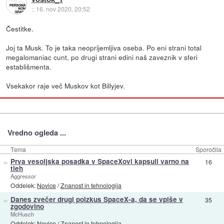
::
16. nov 2020, 20:52
Čestitke.
Joj ta Musk. To je taka neoprijemljiva oseba. Po eni strani total
megalomaniac cunt, po drugi strani edini naš zaveznik v sferi
establišmenta.
Vsekakor raje več Muskov kot Billyjev.
Vredno ogleda ...
Tema
Sporočila
»
Prva vesoljska posadka v SpaceXovi kapsuli varno na
16
tleh
Aggressor
Oddelek:
Novice
/
Znanost in tehnologija
»
Danes zvečer drugi poizkus SpaceX-a, da se vpiše v
35
zgodovino
McHusch
Oddelek:
Novice
/
Znanost in tehnologija