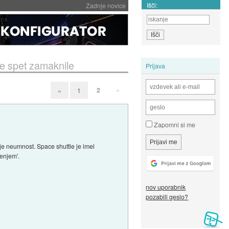
Išči:
Zadnje novice
se spet zamaknile
Prijava
2
»
«
1
Zapomni si me
 je neumnost. Space shuttle je imel
tenjem'.
nov uporabnik
pozabili geslo?