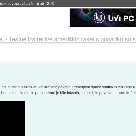
naslednji dve leti
::
včeraj ob 11:37
a
»
Testne izstrelitve ameriških raket s posadko so 
nimajo nekih blazno velikih krmilnih povrsin. Primerjava space shuttla in teh kapsul
e bodo nikoli imele. In precej stvari je bilo taksnih, ki niso bile povezane s samim 'le