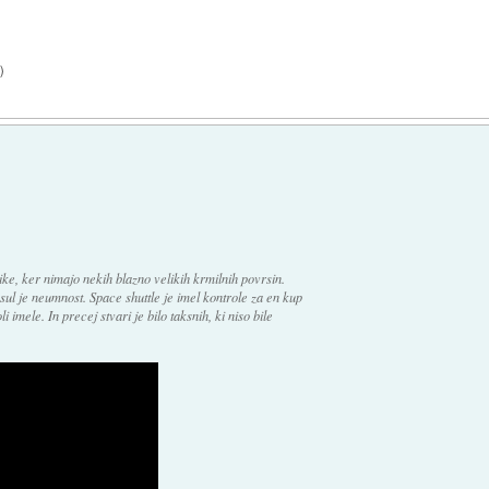
2
)
ike, ker nimajo nekih blazno velikih krmilnih povrsin.
sul je neumnost. Space shuttle je imel kontrole za en kup
li imele. In precej stvari je bilo taksnih, ki niso bile