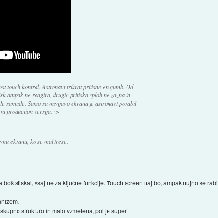
st touch kontrol. Astronavt trikrat pritisne en gumb. Od
isk ampak ne reagira, drugic pritiska sploh ne zazna in
unde zamude. Samo za menjavo ekrana je astronavt porabil
 ni production verzija. :>
temu ekranu, ko se mal trese.
boš stiskal, vsaj ne za ključne funkcije. Touch screen naj bo, ampak nujno se rabi š
anizem.
v skupno strukturo in malo vzmetena, pol je super.