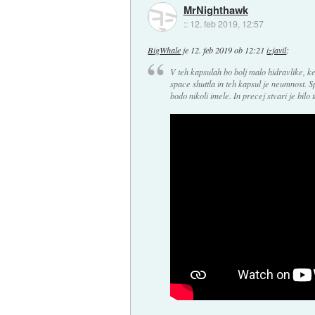
MrNighthawk
::
12. feb 2019, 12:57
BigWhale
je
12. feb 2019 ob 12:21
izjavil
:
V teh kapsulah bo bolj malo hidravlike, k
space shuttla in teh kapsul je neumnost. Sp
bodo nikoli imele. In precej stvari je bilo