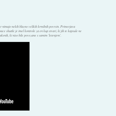
er nimajo nekih blazno velikih krmilnih povrsin. Primerjava
ace shuttle je imel kontrole za en kup stvari, ki jih te kapsule ne
 taksnih, ki niso bile povezane s samim 'letenjem'.