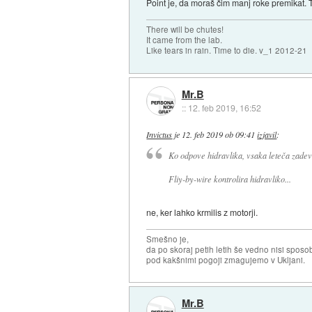
Point je, da moraš čim manj roke premikat. T
There will be chutes!
It came from the lab.
Like tears in rain. Time to die. v_1 2012-21
Mr.B
::
12. feb 2019, 16:52
Invictus
je
12. feb 2019 ob 09:41
izjavil
:
Ko odpove hidravlika, vsaka leteča zadev
Fliy-by-wire kontrolira hidravliko...
ne, ker lahko krmilis z motorji.
Smešno je,
da po skoraj petih letih še vedno nisi sposo
pod kakšnimi pogoji zmagujemo v Ukljani.
Mr.B