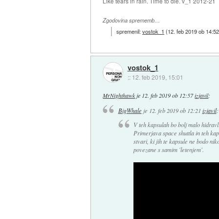
Like tears in rain. Time to die. v_1 2012-21
Zgodovina sprememb…
spremenil:
vostok_1
(
12. feb 2019 ob 14:5
vostok_1
::
12. feb 2019, 15:01
MrNighthawk
je
12. feb 2019 ob 12:57
izjavil
:
BigWhale
je
12. feb 2019 ob 12:21
izjavil
:
V teh kapsulah bo bolj malo hidravl
Primerjava space shuttla in teh kap
stvari, ki jih te kapsule ne bodo niko
povezane s samim 'letenjem'.