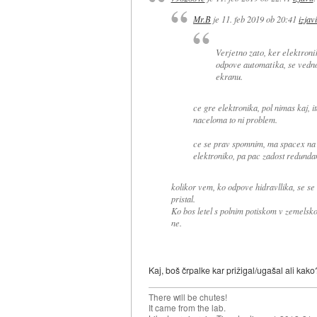
Mr.B
je
11. feb 2019 ob 20:41
izjavi
Verjetno zato, ker elektroni
odpove automatika, se vedn
ekranu.
ce gre elektronika, pol nimas kaj, i
naceloma to ni problem.
ce se prav spomnim, ma spacex na r
elektroniko, pa pac zadost redundan
kolikor vem, ko odpove hidravllika, se se v
pristal.
Ko bos letel s polnim potiskom v zemelsko o
ne.
Kaj, boš črpalke kar prižigal/ugašal ali kako
There will be chutes!
It came from the lab.