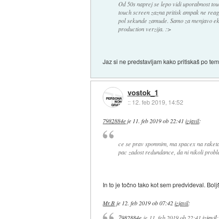
Od 50s naprej se lepo vidi uporabnost tou
touch screen zazna pritisk ampak ne reagir
pol sekunde zamude. Samo za menjavo ekra
production verzija. :>
Jaz si ne predstavljam kako pritiskaš po tem
vostok_1
::
12. feb 2019, 14:52
7982884e
je
11. feb 2019 ob 22:41
izjavil
:
ce se prav spomnim, ma spacex na raketah 
pac zadost redundance, da ni nikoli prob
In to je točno tako kot sem predvideval. Bol
Mr.B
je
12. feb 2019 ob 07:42
izjavil
:
7982884e
je
11. feb 2019 ob 22:41
izjavil
: