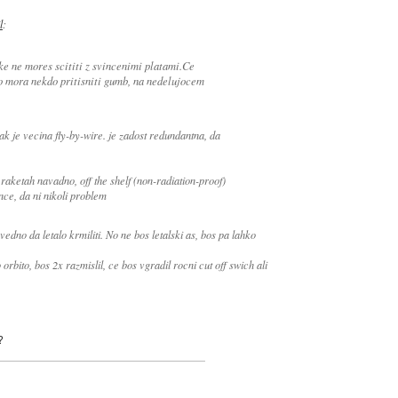
l
:
ke ne mores scititi z svincenimi platami.Ce
o mora nekdo pritisniti gumb, na nedelujocem
tak je vecina fly-by-wire. je zadost redundantna, da
aketah navadno, off the shelf (non-radiation-proof)
ce, da ni nikoli problem
edno da letalo krmiliti. No ne bos letalski as, bos pa lahko
rbito, bos 2x razmislil, ce bos vgradil rocni cut off swich ali
?