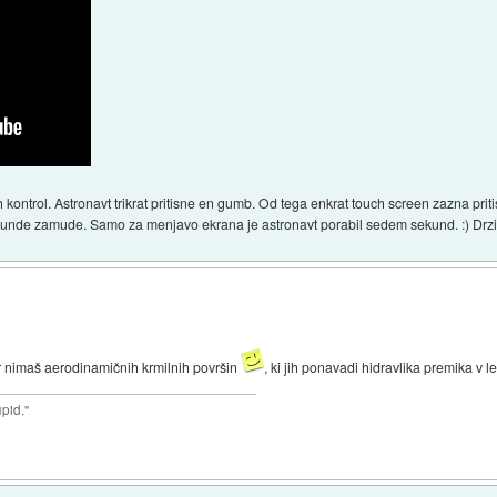
kontrol. Astronavt trikrat pritisne en gumb. Od tega enkrat touch screen zazna priti
sekunde zamude. Samo za menjavo ekrana je astronavt porabil sedem sekund. :) Drzim 
er nimaš aerodinamičnih krmilnih površin
, ki jih ponavadi hidravlika premika v let
upid."