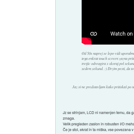
Od 50s naprej se lepo vidi uporabno
tega enkrat touch screen zazna prit
tretjic odreagira s skoraj pol sek
sedem sekund. :) Drzim pesti, da to
Jaz si ne predstavljam kako pritiskaš po 
Jz se strinjam, LCD ni namenjen temu, da ga 
zmaga.
Velik pregleden zaslon in robusten I/O meh
Če je stol, ekrat in ta miška, vse povezana 