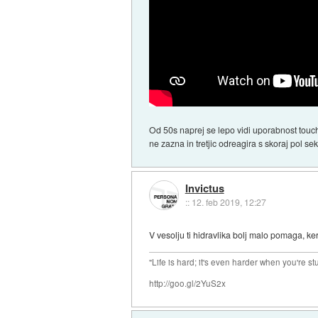
Od 50s naprej se lepo vidi uporabnost touch 
ne zazna in tretjic odreagira s skoraj pol 
Invictus
::
12. feb 2019, 12:27
V vesolju ti hidravlika bolj malo pomaga, k
"Life is hard; it's even harder when you're st
http://goo.gl/2YuS2x