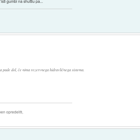
isti gumbi na shuttlu pa...
a pade dol, če nima rezervnega hidravličnega sistema.
ben opredeliti,