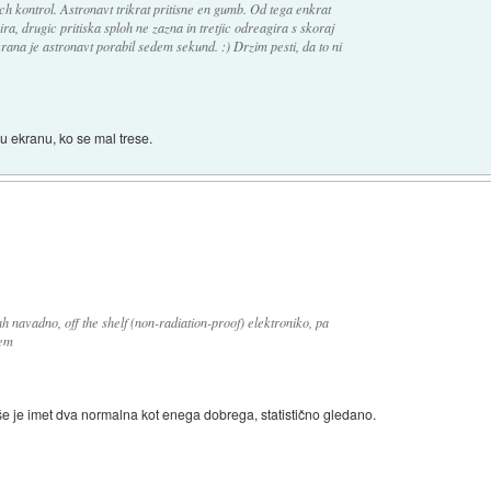
ch kontrol. Astronavt trikrat pritisne en gumb. Od tega enkrat
a, drugic pritiska sploh ne zazna in tretjic odreagira s skoraj
na je astronavt porabil sedem sekund. :) Drzim pesti, da to ni
u ekranu, ko se mal trese.
navadno, off the shelf (non-radiation-proof) elektroniko, pa
lem
jše je imet dva normalna kot enega dobrega, statistično gledano.