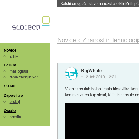
Sandisk že prodal več kot polovico SSD-jev za 
Novice
»
Znanost in tehnologij
Novice
arhiv
Forum
BigWhale
mali oglasi
::
12. feb 2019, 12:21
teme zadnjih 24h
Članki
V teh kapsulah bo bolj malo hidravlike, ker 
kontrole za en kup stvari, ki jih te kapsule n
Zaposlitve
brskaj
Ostalo
pravila