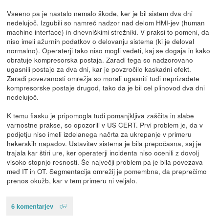
Vseeno pa je nastalo nemalo škode, ker je bil sistem dva dni
nedelujoč. Izgubili so namreč nadzor nad delom HMI-jev (human
machine interface) in dnevniškimi strežniki. V praksi to pomeni, da
niso imeli ažurnih podatkov o delovanju sistema (ki je deloval
normalno). Operaterji tako niso mogli vedeti, kaj se dogaja in kako
obratuje kompresorska postaja. Zaradi tega so nadzorovano
ugasnili postajo za dva dni, kar je povzročilo kaskadni efekt.
Zaradi povezanosti omrežja so morali ugasniti tudi neprizadete
kompresorske postaje drugod, tako da je bil cel plinovod dva dni
nedelujoč.
K temu fiasku je pripomogla tudi pomanjkljiva zaščita in slabe
varnostne prakse, so opozorili v US CERT. Prvi problem je, da v
podjetju niso imeli izdelanega načrta za ukrepanje v primeru
hekerskih napadov. Ustavitev sistema je bila prepočasna, saj je
trajala kar štiri ure, ker operaterji incidenta niso ocenili z dovolj
visoko stopnjo resnosti. Še največji problem pa je bila povezava
med IT in OT. Segmentacija omrežij je pomembna, da preprečimo
prenos okužb, kar v tem primeru ni veljalo.
6 komentarjev