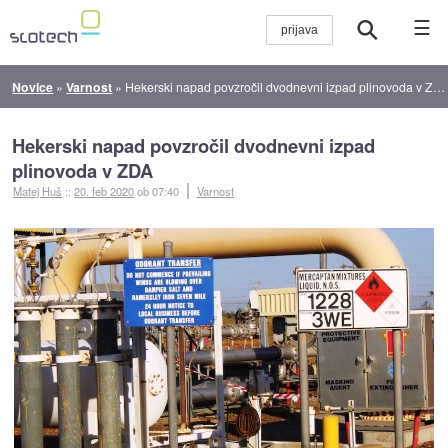
☰
Novice
»
Varnost
»
Hekerski napad povzročil dvodnevni izpad plinovoda v ZDA
Hekerski napad povzročil dvodnevni izpad
plinovoda v ZDA
Matej Huš
::
20. feb 2020
ob 07:40
Varnost