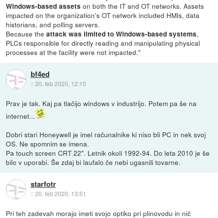
on both the IT and OT networks. Assets
Windows-based assets
impacted on the organization's OT network included HMIs, data
historians, and polling servers.
Because the
,
attack was limited to Windows-based systems
PLCs responsible for directly reading and manipulating physical
processes at the facility were not impacted."
bf4ed
::
20. feb 2020, 12:10
Prav je tak. Kaj pa tlačijo windows v industrijo. Potem pa še na
internet...
Dobri stari Honeywell je imel računalnike ki niso bli PC in nek svoj
OS. Ne spomnim se imena.
Pa touch screen CRT 22". Letnik okoli 1992-94. Do leta 2010 je še
bilo v uporabi. Še zdaj bi laufalo če nebi ugasnili tovarne.
starfotr
::
20. feb 2020, 13:51
Pri teh zadevah morajo imeti svojo optiko pri plinovodu in nič