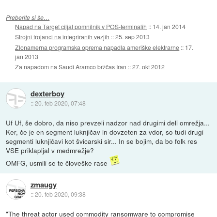
Preberite si še…
Napad na Target ciljal pomnilnik v POS-terminalih
::
14. jan 2014
Strojni trojanci na integriranih vezjih
::
25. sep 2013
Zlonamerna programska oprema napadla ameriške elektrarne
::
17.
jan 2013
Za napadom na Saudi Aramco bržčas Iran
::
27. okt 2012
dexterboy
::
20. feb 2020, 07:48
Uf Uf, še dobro, da niso prevzeli nadzor nad drugimi deli omrežja...
Ker, če je en segment luknjičav in dovzeten za vdor, so tudi drugi
segmenti luknjičavi kot švicarski sir... In se bojim, da bo folk res
VSE priklapljal v medmrežje?
OMFG, usmili se te človeške rase
zmaugy
::
20. feb 2020, 09:38
"The threat actor used commodity ransomware to compromise