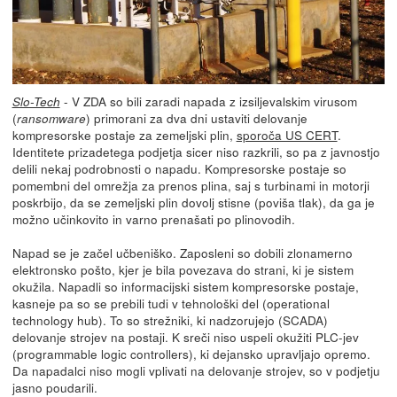
- V ZDA so bili zaradi napada z izsiljevalskim virusom
Slo-Tech
(
) primorani za dva dni ustaviti delovanje
ransomware
kompresorske postaje za zemeljski plin,
sporoča US CERT
.
Identitete prizadetega podjetja sicer niso razkrili, so pa z javnostjo
delili nekaj podrobnosti o napadu. Kompresorske postaje so
pomembni del omrežja za prenos plina, saj s turbinami in motorji
poskrbijo, da se zemeljski plin dovolj stisne (poviša tlak), da ga je
možno učinkovito in varno prenašati po plinovodih.
Napad se je začel učbeniško. Zaposleni so dobili zlonamerno
elektronsko pošto, kjer je bila povezava do strani, ki je sistem
okužila. Napadli so informacijski sistem kompresorske postaje,
kasneje pa so se prebili tudi v tehnološki del (operational
technology hub). To so strežniki, ki nadzorujejo (SCADA)
delovanje strojev na postaji. K sreči niso uspeli okužiti PLC-jev
(programmable logic controllers), ki dejansko upravljajo opremo.
Da napadalci niso mogli vplivati na delovanje strojev, so v podjetju
jasno poudarili.