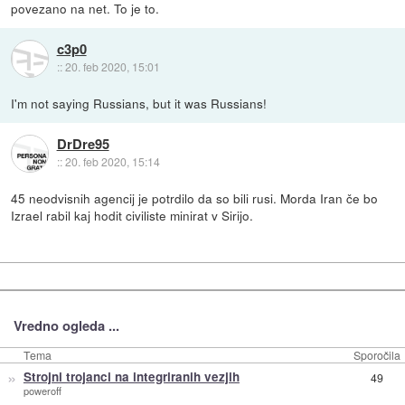
povezano na net. To je to.
c3p0
::
20. feb 2020, 15:01
I'm not saying Russians, but it was Russians!
DrDre95
::
20. feb 2020, 15:14
45 neodvisnih agencij je potrdilo da so bili rusi. Morda Iran če bo
Izrael rabil kaj hodit civiliste minirat v Sirijo.
Vredno ogleda ...
Tema
Sporočila
»
Strojni trojanci na integriranih vezjih
49
poweroff