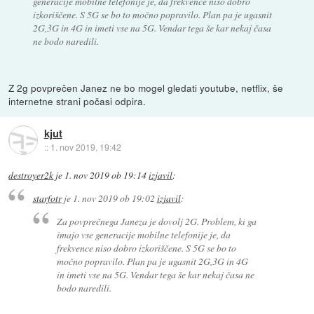
generacije mobilne telefonije je, da frekvence niso dobro
izkoriščene. S 5G se bo to močno popravilo. Plan pa je ugasnit
2G,3G in 4G in imeti vse na 5G. Vendar tega še kar nekaj časa
ne bodo naredili.
Z 2g povprečen Janez ne bo mogel gledati youtube, netflix, še
internetne strani počasi odpira.
kjut
::
1. nov 2019, 19:42
destroyer2k
je
1. nov 2019 ob 19:14
izjavil
:
starfotr
je
1. nov 2019 ob 19:02
izjavil
:
Za povprečnega Janeza je dovolj 2G. Problem, ki ga
imajo vse generacije mobilne telefonije je, da
frekvence niso dobro izkoriščene. S 5G se bo to
močno popravilo. Plan pa je ugasnit 2G,3G in 4G
in imeti vse na 5G. Vendar tega še kar nekaj časa ne
bodo naredili.