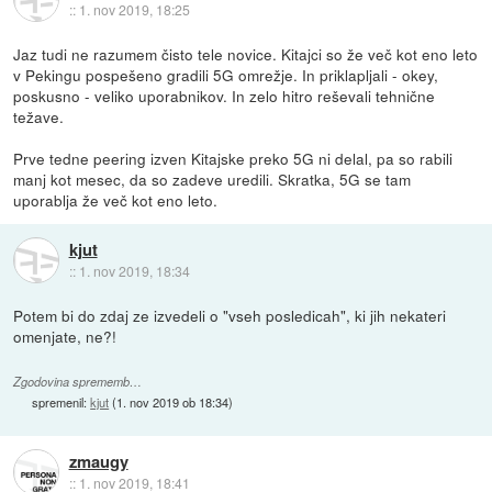
::
1. nov 2019, 18:25
Jaz tudi ne razumem čisto tele novice. Kitajci so že več kot eno leto
v Pekingu pospešeno gradili 5G omrežje. In priklapljali - okey,
poskusno - veliko uporabnikov. In zelo hitro reševali tehnične
težave.
Prve tedne peering izven Kitajske preko 5G ni delal, pa so rabili
manj kot mesec, da so zadeve uredili. Skratka, 5G se tam
uporablja že več kot eno leto.
kjut
::
1. nov 2019, 18:34
Potem bi do zdaj ze izvedeli o "vseh posledicah", ki jih nekateri
omenjate, ne?!
Zgodovina sprememb…
spremenil:
kjut
(
1. nov 2019 ob 18:34
)
zmaugy
::
1. nov 2019, 18:41