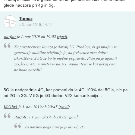
glede nadzora pri 4g in 5g.
Tomaz
::
3. nov 2019, 14:11
starfotr
je
1. nov 2019 ob 19:02
izjavil
:
Za povprečnega Janeza je dovolj 2G. Problem, ki ga imajo vse
generacije mobilne telefonije je, da frekvence niso dobro
izkoriščene. S 5G se bo to močno popravilo. Plan pa je ugasnit
2G,3G in 4G in imeti vse na 5G. Vendar tega še kar nekaj časa
ne bodo naredili.
5G je nadgradnja 4G, kar pomeni da je 4G 100% del 5Gja, nic pa
od 2G in 3G. V 5G je 4G dodan V2X komunikacija...
K0l1br1
je
1. nov 2019 ob 20:45
izjavil
:
starfotr
je
1. nov 2019 ob 19:02
izjavil
:
Za povprečnega Janeza je dovolj 2G.