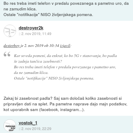
Bo res treba imeti telefon v predalu povezanega s pametno uro, da
ne zamudim klica.
Ostale "notifikacije" NISO življenjskega pomena.
destroyer2k
::
2. nov 2019, 11:49
dexterboy
je
2. nov 2019 ob 10:34
izjavil
:
Kar seveda pomeni, da enkrat, ko bo 5G v stanovanju, bo padla
še zadnja tančica zasebnosti?
Bo res treba imeti telefon v predalu povezanega s pametno uro,
da ne zamudim klica.
Ostale "notifikacije" NISO življenjskega pomena.
Zakaj bi zasebnost padla? Saj sam določaš koliko zasebnosti si
pripravljen dati na splet. Pa pametne naprave dajo majn podatkov,
kot uporabnik sam (facebook, instagram...).
vostok_1
::
2. nov 2019, 22:29