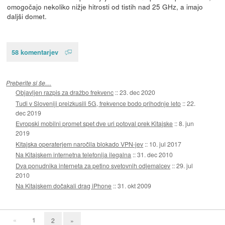
omogočajo nekoliko nižje hitrosti od tistih nad 25 GHz, a imajo
daljši domet.
58 komentarjev
Preberite si še…
Objavljen razpis za dražbo frekvenc
::
23. dec 2020
Tudi v Sloveniji preizkusili 5G, frekvence bodo prihodnje leto
::
22.
dec 2019
Evropski mobilni promet spet dve uri potoval prek Kitajske
::
8. jun
2019
Kitajska operaterjem naročila blokado VPN-jev
::
10. jul 2017
Na Kitajskem internetna telefonija ilegalna
::
31. dec 2010
Dva ponudnika interneta za petino svetovnih odjemalcev
::
29. jul
2010
Na Kitajskem dočakali drag iPhone
::
31. okt 2009
«
1
2
»