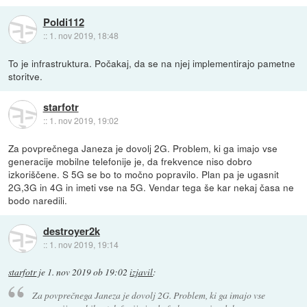
Poldi112
::
1. nov 2019, 18:48
To je infrastruktura. Počakaj, da se na njej implementirajo pametne
storitve.
starfotr
::
1. nov 2019, 19:02
Za povprečnega Janeza je dovolj 2G. Problem, ki ga imajo vse
generacije mobilne telefonije je, da frekvence niso dobro
izkoriščene. S 5G se bo to močno popravilo. Plan pa je ugasnit
2G,3G in 4G in imeti vse na 5G. Vendar tega še kar nekaj časa ne
bodo naredili.
destroyer2k
::
1. nov 2019, 19:14
starfotr
je
1. nov 2019 ob 19:02
izjavil
:
Za povprečnega Janeza je dovolj 2G. Problem, ki ga imajo vse