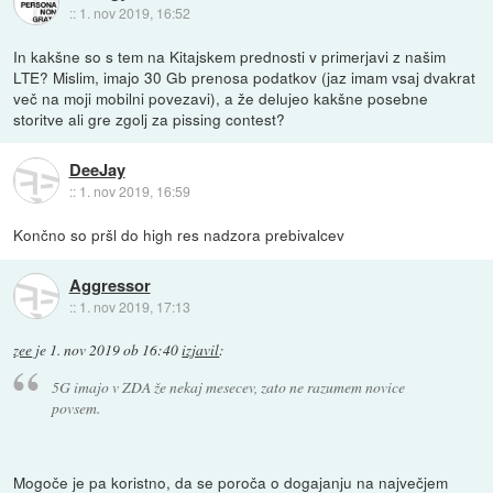
::
1. nov 2019, 16:52
In kakšne so s tem na Kitajskem prednosti v primerjavi z našim
LTE? Mislim, imajo 30 Gb prenosa podatkov (jaz imam vsaj dvakrat
več na moji mobilni povezavi), a že delujeo kakšne posebne
storitve ali gre zgolj za pissing contest?
DeeJay
::
1. nov 2019, 16:59
Končno so pršl do high res nadzora prebivalcev
Aggressor
::
1. nov 2019, 17:13
zee
je
1. nov 2019 ob 16:40
izjavil
:
5G imajo v ZDA že nekaj mesecev, zato ne razumem novice
povsem.
Mogoče je pa koristno, da se poroča o dogajanju na največjem