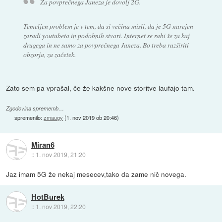
Za povprečnega Janeza je dovolj 2G.
Temeljen problem je v tem, da si večina misli, da je 5G narejen
zaradi youtubeta in podobnih stvari. Internet se rabi še za kaj
drugega in ne samo za povprečnega Janeza. Bo treba razširiti
obzorja, za začetek.
Zato sem pa vprašal, če že kakšne nove storitve laufajo tam.
Zgodovina sprememb…
spremenilo:
zmaugy
(
1. nov 2019 ob 20:46
)
Miran6
::
1. nov 2019, 21:20
Jaz imam 5G že nekaj mesecev,tako da zame nič novega.
HotBurek
::
1. nov 2019, 22:20