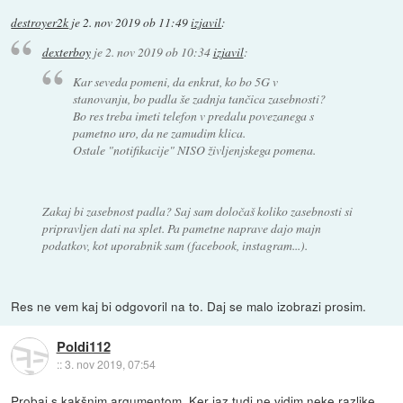
destroyer2k
je
2. nov 2019 ob 11:49
izjavil
:
dexterboy
je
2. nov 2019 ob 10:34
izjavil
:
Kar seveda pomeni, da enkrat, ko bo 5G v
stanovanju, bo padla še zadnja tančica zasebnosti?
Bo res treba imeti telefon v predalu povezanega s
pametno uro, da ne zamudim klica.
Ostale "notifikacije" NISO življenjskega pomena.
Zakaj bi zasebnost padla? Saj sam določaš koliko zasebnosti si
pripravljen dati na splet. Pa pametne naprave dajo majn
podatkov, kot uporabnik sam (facebook, instagram...).
Res ne vem kaj bi odgovoril na to. Daj se malo izobrazi prosim.
Poldi112
::
3. nov 2019, 07:54
Probaj s kakšnim argumentom. Ker jaz tudi ne vidim neke razlike