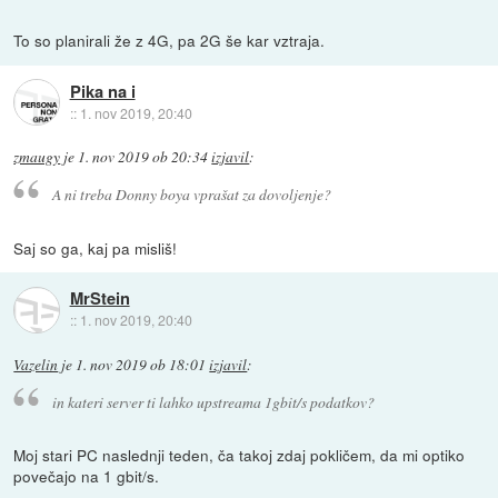
To so planirali že z 4G, pa 2G še kar vztraja.
Pika na i
::
1. nov 2019, 20:40
zmaugy
je
1. nov 2019 ob 20:34
izjavil
:
A ni treba Donny boya vprašat za dovoljenje?
Saj so ga, kaj pa misliš!
MrStein
::
1. nov 2019, 20:40
Vazelin
je
1. nov 2019 ob 18:01
izjavil
:
in kateri server ti lahko upstreama 1gbit/s podatkov?
Moj stari PC naslednji teden, ča takoj zdaj pokličem, da mi optiko
povečajo na 1 gbit/s.