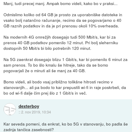
Manj, tudi precej manj. Ampak bomo videli, kako bo v praksi...
Odmislimo koliko od 64 GB je prosto za uporabniške datoteke in
vsako bolj natančno računanje, recimo da se pogovarjamo o 40
GB raznih podatkov in da je pri prenosu okoli 10% overheada.
Na modernih 4G omrežjih dosegajo tudi 500 Mbit/s, kar bi za
prenos 40 GB podatkov pomenilo 12 minut. Pri bolj sleherniku
dostopnih 50 Mbit/s bi bilo potrebnih 120 minut.
Na 5G zaenkrat dosegajo blizu 1 Gbit/s, kar bi pomenilo 6 minut za
sam prenos. To bo šlo kmalu še hitreje, tako da se bomo
pogovarjali že o minuti ali še manj za 40 GB.
Bomo videli, ali bodo vsaj približno tolikšne hitrosti recimo v
stanovanjih... ali pa bodo to kar prepustili wi-fi in raje poskrbeli, da
bo od wi-fi dalje čim prej šlo z 1 Gbit/s in več.
dexterboy
::
2. nov 2019, 10:34
Kar seveda pomeni, da enkrat, ko bo 5G v stanovanju, bo padla še
zadnja tančica zasebnosti?