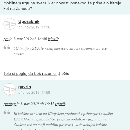
mobilnem trgu na svetu, kjer novosti ponekod že prihajajo hitreje
kot na Zahodu?
Uporabnik
::
1. nov 2019, 17:16
zee
je
1. nov 2019 ob 16:40
izjavil
:
5G imajo v ZDA že nekaj mesecev, zato ne razumem novice
povsem.
Tole si poglej da boš razumel
:) 5Ge
gavrin
::
1. nov 2019, 17:59
zmaugy
je
1. nov 2019 ob 16:52
izjavil
:
In kakšne so s tem na Kitajskem prednosti v primerjavi z našim
LTE? Mislim, imajo 30 Gb prenosa podatkov (jaz imam vsaj
dvakrat več na moji mobilni povezavi), a že delujeo kakšne
posebne storitve ali gre zgolj za pissing contest?