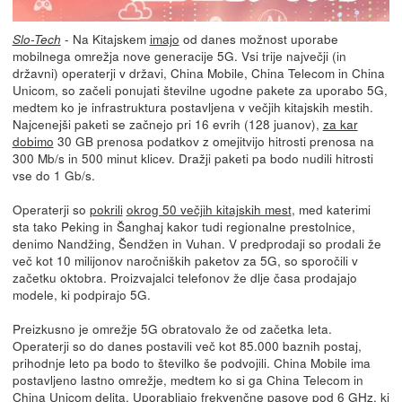
- Na Kitajskem
imajo
od danes možnost uporabe
Slo-Tech
mobilnega omrežja nove generacije 5G. Vsi trije največji (in
državni) operaterji v državi, China Mobile, China Telecom in China
Unicom, so začeli ponujati številne ugodne pakete za uporabo 5G,
medtem ko je infrastruktura postavljena v večjih kitajskih mestih.
Najcenejši paketi se začnejo pri 16 evrih (128 juanov),
za kar
dobimo
30 GB prenosa podatkov z omejitvijo hitrosti prenosa na
300 Mb/s in 500 minut klicev. Dražji paketi pa bodo nudili hitrosti
vse do 1 Gb/s.
Operaterji so
pokrili
okrog 50 večjih kitajskih mest
, med katerimi
sta tako Peking in Šanghaj kakor tudi regionalne prestolnice,
denimo Nandžing, Šendžen in Vuhan. V predprodaji so prodali že
več kot 10 milijonov naročniških paketov za 5G, so sporočili v
začetku oktobra. Proizvajalci telefonov že dlje časa prodajajo
modele, ki podpirajo 5G.
Preizkusno je omrežje 5G obratovalo že od začetka leta.
Operaterji so do danes postavili več kot 85.000 baznih postaj,
prihodnje leto pa bodo to številko še podvojili. China Mobile ima
postavljeno lastno omrežje, medtem ko si ga China Telecom in
China Unicom delita. Uporabljajo frekvenčne pasove pod 6 GHz, ki