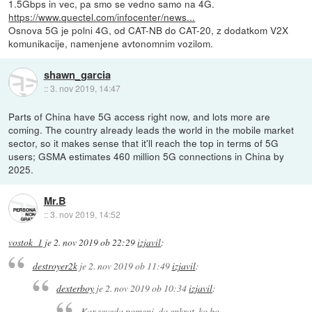
1.5Gbps in vec, pa smo se vedno samo na 4G.
https://www.quectel.com/infocenter/news...
Osnova 5G je polni 4G, od CAT-NB do CAT-20, z dodatkom V2X
komunikacije, namenjene avtonomnim vozilom.
shawn_garcia
::
3. nov 2019, 14:47
Parts of China have 5G access right now, and lots more are
coming. The country already leads the world in the mobile market
sector, so it makes sense that it'll reach the top in terms of 5G
users; GSMA estimates 460 million 5G connections in China by
2025.
Mr.B
::
3. nov 2019, 14:52
vostok_1
je
2. nov 2019 ob 22:29
izjavil
:
destroyer2k
je
2. nov 2019 ob 11:49
izjavil
:
dexterboy
je
2. nov 2019 ob 10:34
izjavil
:
Kar seveda pomeni, da enkrat, ko bo