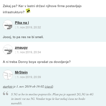
Zakaj pa? Ker v lastni državi njihove firme postavljajo
infrastrukturo?
Pika na i
::
1. nov 2019, 20:32
Joooj, to pa res ne bi smeli.
zmaugy
::
1. nov 2019, 20:34
A ni treba Donny boya vprašat za dovoljenje?
MrStein
::
1. nov 2019, 20:39
starfotr
je
1. nov 2019 ob 19:02
izjavil
:
S 5G se bo to močno popravilo. Plan pa je ugasnit 2G,3G in 4G
in imeti vse na 5G. Vendar tega še kar nekaj časa ne bodo
naredili.