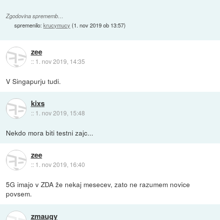
Zgodovina sprememb…
spremenilo:
krucymucy
(
1. nov 2019 ob 13:57
)
zee
::
1. nov 2019, 14:35
V Singapurju tudi.
kixs
::
1. nov 2019, 15:48
Nekdo mora biti testni zajc...
zee
::
1. nov 2019, 16:40
5G imajo v ZDA že nekaj mesecev, zato ne razumem novice
povsem.
zmaugy