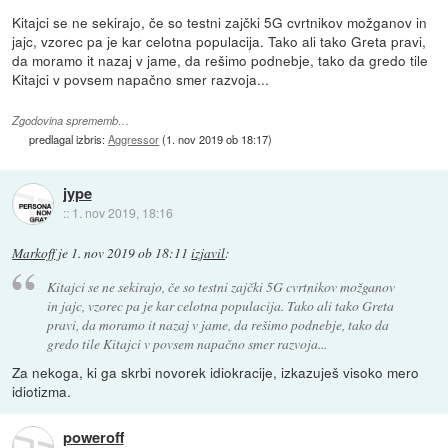
Kitajci se ne sekirajo, če so testni zajčki 5G cvrtnikov možganov in
jajc, vzorec pa je kar celotna populacija. Tako ali tako Greta pravi,
da moramo it nazaj v jame, da rešimo podnebje, tako da gredo tile
Kitajci v povsem napačno smer razvoja...
Zgodovina sprememb…
predlagal izbris:
Aggressor
(
1. nov 2019 ob 18:17
)
jype
::
1. nov 2019, 18:16
Markoff
je
1. nov 2019 ob 18:11
izjavil
:
Kitajci se ne sekirajo, če so testni zajčki 5G cvrtnikov možganov
in jajc, vzorec pa je kar celotna populacija. Tako ali tako Greta
pravi, da moramo it nazaj v jame, da rešimo podnebje, tako da
gredo tile Kitajci v povsem napačno smer razvoja...
Za nekoga, ki ga skrbi novorek idiokracije, izkazuješ visoko mero
idiotizma.
poweroff