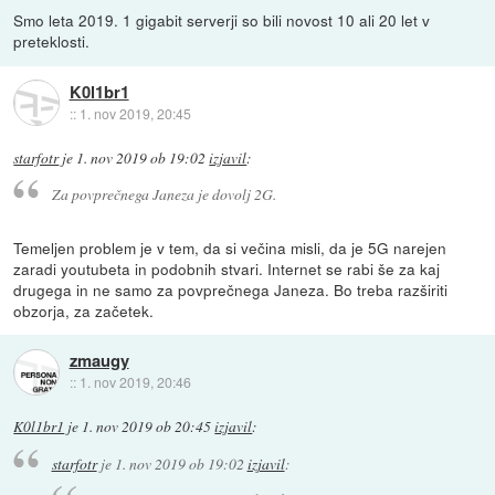
Smo leta 2019. 1 gigabit serverji so bili novost 10 ali 20 let v
preteklosti.
K0l1br1
::
1. nov 2019, 20:45
starfotr
je
1. nov 2019 ob 19:02
izjavil
:
Za povprečnega Janeza je dovolj 2G.
Temeljen problem je v tem, da si večina misli, da je 5G narejen
zaradi youtubeta in podobnih stvari. Internet se rabi še za kaj
drugega in ne samo za povprečnega Janeza. Bo treba razširiti
obzorja, za začetek.
zmaugy
::
1. nov 2019, 20:46
K0l1br1
je
1. nov 2019 ob 20:45
izjavil
:
starfotr
je
1. nov 2019 ob 19:02
izjavil
: