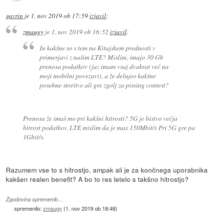
gavrin
je
1. nov 2019 ob 17:59
izjavil
:
zmaugy
je
1. nov 2019 ob 16:52
izjavil
:
In kakšne so s tem na Kitajskem prednosti v
primerjavi z našim LTE? Mislim, imajo 30 Gb
prenosa podatkov (jaz imam vsaj dvakrat več na
moji mobilni povezavi), a že delujeo kakšne
posebne storitve ali gre zgolj za pissing contest?
Prenosa že imaš mo pri kakšni hitrosti? 5G je bistvo večja
hitrost podatkov. LTE mislim da je max 150Mbit/s Pri 5G gre pa
1Gbit/s.
Razumem vse to s hitrostjo, ampak ali je za končnega uporabnika
kakšen realen benefit? A bo to res letelo s takšno hitrostjo?
Zgodovina sprememb…
spremenilo:
zmaugy
(
1. nov 2019 ob 18:48
)