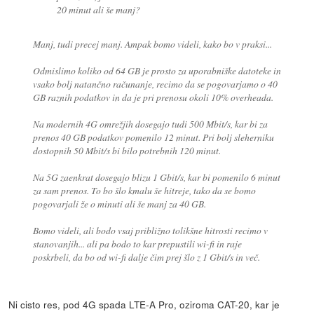
20 minut ali še manj?
Manj, tudi precej manj. Ampak bomo videli, kako bo v praksi...
Odmislimo koliko od 64 GB je prosto za uporabniške datoteke in
vsako bolj natančno računanje, recimo da se pogovarjamo o 40
GB raznih podatkov in da je pri prenosu okoli 10% overheada.
Na modernih 4G omrežjih dosegajo tudi 500 Mbit/s, kar bi za
prenos 40 GB podatkov pomenilo 12 minut. Pri bolj sleherniku
dostopnih 50 Mbit/s bi bilo potrebnih 120 minut.
Na 5G zaenkrat dosegajo blizu 1 Gbit/s, kar bi pomenilo 6 minut
za sam prenos. To bo šlo kmalu še hitreje, tako da se bomo
pogovarjali že o minuti ali še manj za 40 GB.
Bomo videli, ali bodo vsaj približno tolikšne hitrosti recimo v
stanovanjih... ali pa bodo to kar prepustili wi-fi in raje
poskrbeli, da bo od wi-fi dalje čim prej šlo z 1 Gbit/s in več.
Ni cisto res, pod 4G spada LTE-A Pro, oziroma CAT-20, kar je