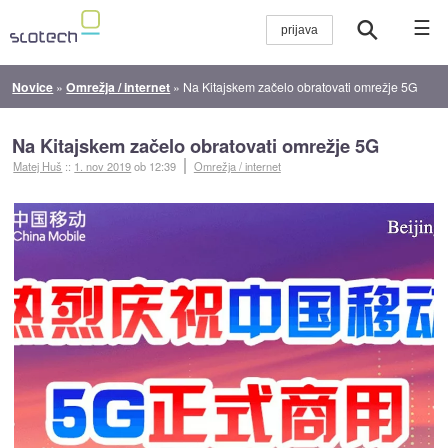
☰
Novice
»
Omrežja / internet
»
Na Kitajskem začelo obratovati omrežje 5G
Na Kitajskem začelo obratovati omrežje 5G
Matej Huš
::
1. nov 2019
ob 12:39
Omrežja / internet