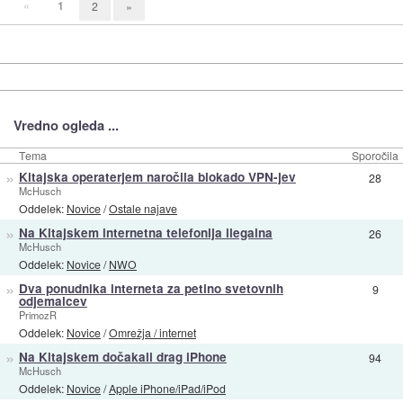
«
1
2
»
Vredno ogleda ...
Tema
Sporočila
»
Kitajska operaterjem naročila blokado VPN-jev
28
McHusch
Oddelek:
Novice
/
Ostale najave
»
Na Kitajskem internetna telefonija ilegalna
26
McHusch
Oddelek:
Novice
/
NWO
»
Dva ponudnika interneta za petino svetovnih
9
odjemalcev
PrimozR
Oddelek:
Novice
/
Omrežja / internet
»
Na Kitajskem dočakali drag iPhone
94
McHusch
Oddelek:
Novice
/
Apple iPhone/iPad/iPod