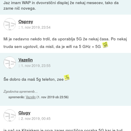
Jaz imam WAP in dvovrstični displej že nekaj mesecev, tako da
zame nič novega.
Osprey
::
1. nov 2019, 23:54
Mi je nedavno nekdo trdil, da uporablja 5G že nekaj časa. Po nekaj
truda sem ugotovil, da misli, da je wifi na 5 GHz = 5G
Vazelin
::
1. nov 2019, 23:55
Še dobro da maš 5g telefon, zee
Zgodovina sprememb…
spremenilo:
Vazelin
(
1. nov 2019 ob 23:56
)
Glugy
::
2. nov 2019, 00:45
ja pač na Kitajskem je prva zares množična poraba 5G kar je tud