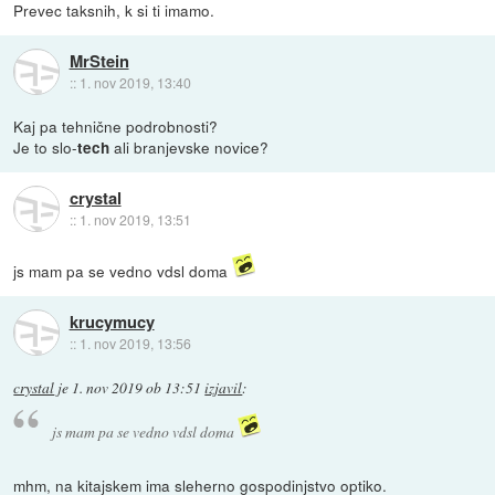
Prevec taksnih, k si ti imamo.
MrStein
::
1. nov 2019, 13:40
Kaj pa tehnične podrobnosti?
Je to slo-
ali branjevske novice?
tech
crystal
::
1. nov 2019, 13:51
js mam pa se vedno vdsl doma
krucymucy
::
1. nov 2019, 13:56
crystal
je
1. nov 2019 ob 13:51
izjavil
:
js mam pa se vedno vdsl doma
mhm, na kitajskem ima sleherno gospodinjstvo optiko.