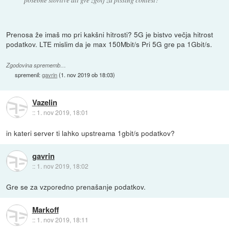
Prenosa že imaš mo pri kakšni hitrosti? 5G je bistvo večja hitrost
podatkov. LTE mislim da je max 150Mbit/s Pri 5G gre pa 1Gbit/s.
Zgodovina sprememb…
spremenil:
gavrin
(
1. nov 2019 ob 18:03
)
Vazelin
::
1. nov 2019, 18:01
in kateri server ti lahko upstreama 1gbit/s podatkov?
gavrin
::
1. nov 2019, 18:02
Gre se za vzporedno prenašanje podatkov.
Markoff
::
1. nov 2019, 18:11