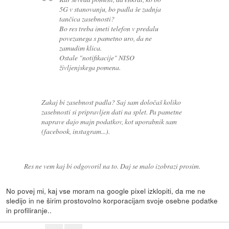
5G v stanovanju, bo padla še zadnja
tančica zasebnosti?
Bo res treba imeti telefon v predalu
povezanega s pametno uro, da ne
zamudim klica.
Ostale "notifikacije" NISO
življenjskega pomena.
Zakaj bi zasebnost padla? Saj sam določaš koliko
zasebnosti si pripravljen dati na splet. Pa pametne
naprave dajo majn podatkov, kot uporabnik sam
(facebook, instagram...).
Res ne vem kaj bi odgovoril na to. Daj se malo izobrazi prosim.
No povej mi, kaj vse moram na google pixel izklopiti, da me ne
sledijo in ne širim prostovolno korporacijam svoje osebne podatke
in profiliranje..