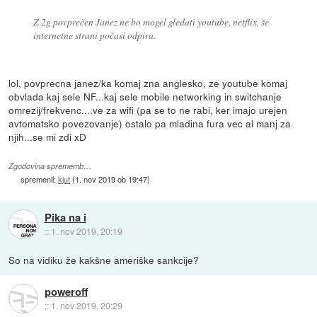
Z 2g povprečen Janez ne bo mogel gledati youtube, netflix, še
internetne strani počasi odpira.
lol, povprecna janez/ka komaj zna anglesko, ze youtube komaj
obvlada kaj sele NF...kaj sele mobile networking in switchanje
omrezij/frekvenc....ve za wifi (pa se to ne rabi, ker imajo urejen
avtomatsko povezovanje) ostalo pa mladina fura vec al manj za
njih...se mi zdi xD
Zgodovina sprememb…
spremenil:
kjut
(
1. nov 2019 ob 19:47
)
Pika na i
::
1. nov 2019, 20:19
So na vidiku že kakšne ameriške sankcije?
poweroff
::
1. nov 2019, 20:29