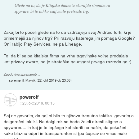
Glede na to, da je Kitajska danes že skorajda sinonim za
spyware, bi to lahko vsaj malo pretreslo trg.
Zakaj bi to počeli glede na to da vzdržujejo svoj Android fork, ki je
primernejši za njihov trg? Pri razvoju katerega jim pomaga Google?
Oni rabijo Play Services, ne pa Lineage.
To, da bi se pa kitajska firma na vrhu trgovinske vojne prodajala
kot privacy aware, pa je strateška neumnost prvega razreda no :)
Zgodovina sprememb…
spremenil:
Mavrik
(
22. okt 2019 ob 23:03
)
poweroff
::
23. okt 2019, 00:15
Saj ne govorim, da naj bi bila to njihova trenutna taktika. govorim o
dolgoročni taktiki. Na dolgi rok se bodo želeli otresti stigme o
spywareu... in kaj je to lepšega kot storiti na način, da pokažeš
kako blazno odprt in transparenten si (pa čeprav se vmes malo
lažeš)?