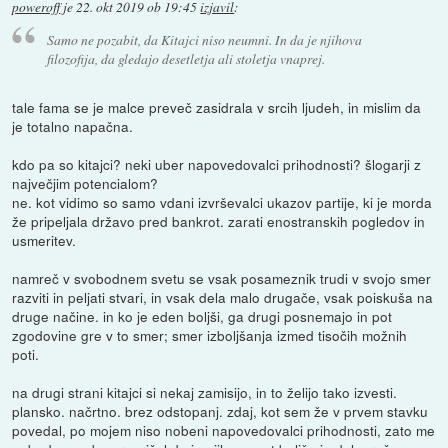
poweroff
je
22. okt 2019 ob 19:45
izjavil
:
Samo ne pozabit, da Kitajci niso neumni. In da je njihova
filozofija, da gledajo desetletja ali stoletja vnaprej.
tale fama se je malce preveč zasidrala v srcih ljudeh, in mislim da
je totalno napačna.
kdo pa so kitajci? neki uber napovedovalci prihodnosti? šlogarji z
največjim potencialom?
ne. kot vidimo so samo vdani izvrševalci ukazov partije, ki je morda
že pripeljala državo pred bankrot. zarati enostranskih pogledov in
usmeritev.
namreč v svobodnem svetu se vsak posameznik trudi v svojo smer
razviti in peljati stvari, in vsak dela malo drugače, vsak poiskuša na
druge načine. in ko je eden boljši, ga drugi posnemajo in pot
zgodovine gre v to smer; smer izboljšanja izmed tisočih možnih
poti.
na drugi strani kitajci si nekaj zamisijo, in to želijo tako izvesti.
plansko. načrtno. brez odstopanj. zdaj, kot sem že v prvem stavku
povedal, po mojem niso nobeni napovedovalci prihodnosti, zato me