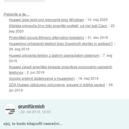
Preberite si še…
Huawei izdal svoji prvi prenosnik brez Windows
::
10. maj 2025
Kitajska pripravila črno listo ameriški podjetij, na njej tudi Cisco
::
22.
sep 2020
ProtonMail ponuja šifrirano alternativo koledarju
::
31. dec 2019
Huaweijevi prihajajoči telefoni brez Googlovih storitev in aplikacij?
::
29. avg 2019
Huawei pripravlja telefon z lastnim operacijskim sistemom
::
7. avg
2019
Huawei zaradi ameriške blokade zmanjšuje proizvodnjo pametnih
telefonov
::
2. jun 2019
Google prekinil sodelovanje s Huaweijem
::
19. maj 2019
ZDA Huawei obtožujejo vohunjenja, prevare in kršitve sankcij
::
29.
jan 2019
gruntfürmich
::
22. okt 2019, 18:03
ojoj, to bodo kitajcofili nesrečni...