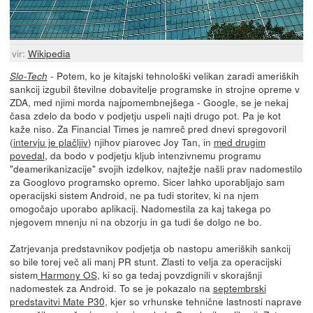
vir:
Wikipedia
- Potem, ko je kitajski tehnološki velikan zaradi ameriških
Slo-Tech
sankcij izgubil številne dobavitelje programske in strojne opreme v
ZDA, med njimi morda najpomembnejšega - Google, se je nekaj
časa zdelo da bodo v podjetju uspeli najti drugo pot. Pa je kot
kaže niso. Za Financial Times je namreč pred dnevi spregovoril
(
intervju je plačljiv
) njihov piarovec Joy Tan, in
med drugim
povedal
, da bodo v podjetju kljub intenzivnemu programu
"deamerikanizacije" svojih izdelkov, najtežje našli prav nadomestilo
za Googlovo programsko opremo. Sicer lahko uporabljajo sam
operacijski sistem Android, ne pa tudi storitev, ki na njem
omogočajo uporabo aplikacij. Nadomestila za kaj takega po
njegovem mnenju ni na obzorju in ga tudi še dolgo ne bo.
Zatrjevanja predstavnikov podjetja ob nastopu ameriških sankcij
so bile torej več ali manj PR stunt. Zlasti to velja za operacijski
sistem
Harmony OS
, ki so ga tedaj povzdignili v skorajšnji
nadomestek za Android. To se je pokazalo na
septembrski
predstavitvi Mate P30
, kjer so vrhunske tehnične lastnosti naprave