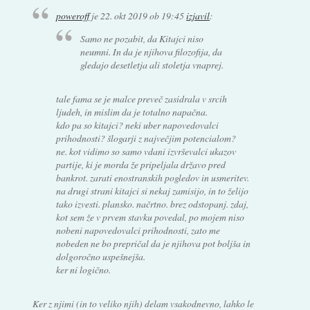
poweroff
je
22. okt 2019 ob 19:45
izjavil
:
Samo ne pozabit, da Kitajci niso
neumni. In da je njihova filozofija, da
gledajo desetletja ali stoletja vnaprej.
tale fama se je malce preveč zasidrala v srcih
ljudeh, in mislim da je totalno napačna.
kdo pa so kitajci? neki uber napovedovalci
prihodnosti? šlogarji z največjim potencialom?
ne. kot vidimo so samo vdani izvrševalci ukazov
partije, ki je morda že pripeljala državo pred
bankrot. zarati enostranskih pogledov in usmeritev.
na drugi strani kitajci si nekaj zamisijo, in to želijo
tako izvesti. plansko. načrtno. brez odstopanj. zdaj,
kot sem že v prvem stavku povedal, po mojem niso
nobeni napovedovalci prihodnosti, zato me
nobeden ne bo prepričal da je njihova pot boljša in
dolgoročno uspešnejša.
ker ni logično.
Ker z njimi (in to veliko njih) delam vsakodnevno, lahko le