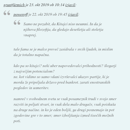
gruntfürmich
je
23. okt 2019 ob 10:14
izjavil
:
poweroff
je
22. okt 2019 ob 19:45
izjavil
:
Samo ne pozabit, da Kitajci niso neumni. In da je
njihova filozofija, da gledajo desetletja ali stoletja
vnaprej.
tale fama se je malce preveč zasidrala v srcih ljudeh, in mislim
da je totalno napačna.
kdo pa so kitajci? neki uber napovedovalci prihodnosti? šlogarji
z največjim potencialom?
ne. kot vidimo so samo vdani izvrševalci ukazov partije, ki je
morda že pripeljala državo pred bankrot. zarati enostranskih
pogledov in usmeritev.
namreč v svobodnem svetu se vsak posameznik trudi v svojo smer
razviti in peljati stvari, in vsak dela malo drugače, vsak poiskuša
na druge načine. in ko je eden boljši, ga drugi posnemajo in pot
zgodovine gre v to smer; smer izboljšanja izmed tisočih možnih
poti.