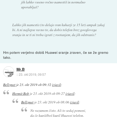
jih lahko vseeno ročno namestiš in normalno
uporabljaš?
Lahko jih namestis (to delajo rom kuharji ze 15 let) ampak zakaj
bi. A ni najlepse ravno to, da dobis telefon brez googlovega
sranja in se ti ni treba igrati z rootanjem, da jih odstranis?
Hm potem verjetno dobiš Huawei sranje zraven, če se že gremo
tako.
Mr.B
::
23. okt 2019, 09:57
Bellzmet
je
23. okt 2019 ob 09:32
izjavil
:
Hermit Bob
je
23. okt 2019 ob 09:27
izjavil
:
Bellzmet
je
23. okt 2019 ob 08:06
izjavil
:
Ne razumem čisto. Ali to sedaj pomeni,
da če kupiš/boš kupil Huawei telefon,