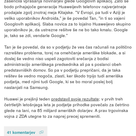
zasenčila vprašanja novinarjev glede Googlovih aplikacij. Zato se
bodo prihajajoče generacije Huaweijevih telefonov najverjetneje
prodajale zgolj znotraj meja Kitajske. "V Evropi, pa tudi v Aziji je
veliko uporabnikov Androida," je še povedal Tan, "in ti so vajeni
Googlovih aplikacij. Slaba novica za to lojalno Huaweijevo skupino
uporabnikov je, da ustrezne rešitve še ne bo tako kmalu. Google
je, tako se zdi, vendarle Google."
Tan je še povedal, da so v podjetju že ves čas računali na politično
razrešitev problema, torej na omehčanje ameriške blokade, a si
doslej še vedno niso uspeli zagotoviti srečanja z bodisi
administracijo ameriškega predsednika ali pa s poslanci obeh
predstavniških domov. So pa v podjetju prepričani, da je taka
rešitev še vedno mogoča, zlasti, ker škodo trpijo tudi ameriška
podjetja, med njimi tudi Google, ki se bo moral poslej bolj
naslanjati na Samsung.
Huawei je prejšnji teden
predstavil svoje rezultate
; v prvih treh
četrtletjih letošnjega leta je podjetje prihodke povečalo za četrtino
glede na lani, na 85 milijard ameriških dolarjev. A prav trgovinska
vojna z ZDA utegne to za naprej precej spremeniti.
41 komentarjev