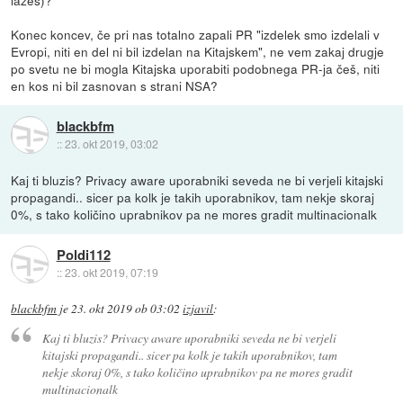
Konec koncev, če pri nas totalno zapali PR "izdelek smo izdelali v
Evropi, niti en del ni bil izdelan na Kitajskem", ne vem zakaj drugje
po svetu ne bi mogla Kitajska uporabiti podobnega PR-ja češ, niti
en kos ni bil zasnovan s strani NSA?
blackbfm
::
23. okt 2019, 03:02
Kaj ti bluzis? Privacy aware uporabniki seveda ne bi verjeli kitajski
propagandi.. sicer pa kolk je takih uporabnikov, tam nekje skoraj
0%, s tako količino uprabnikov pa ne mores gradit multinacionalk
Poldi112
::
23. okt 2019, 07:19
blackbfm
je
23. okt 2019 ob 03:02
izjavil
:
Kaj ti bluzis? Privacy aware uporabniki seveda ne bi verjeli
kitajski propagandi.. sicer pa kolk je takih uporabnikov, tam
nekje skoraj 0%, s tako količino uprabnikov pa ne mores gradit
multinacionalk