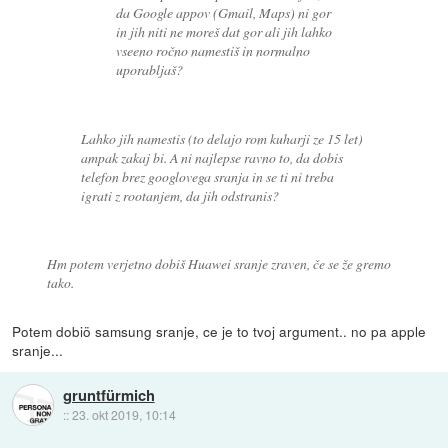
da Google appov (Gmail, Maps) ni gor
in jih niti ne moreš dat gor ali jih lahko
vseeno ročno namestiš in normalno
uporabljaš?
Lahko jih namestis (to delajo rom kuharji ze 15 let)
ampak zakaj bi. A ni najlepse ravno to, da dobis
telefon brez googlovega sranja in se ti ni treba
igrati z rootanjem, da jih odstranis?
Hm potem verjetno dobiš Huawei sranje zraven, če se že gremo
tako.
Potem dobiö samsung sranje, ce je to tvoj argument.. no pa apple
sranje...
gruntfürmich
::
23. okt 2019, 10:14