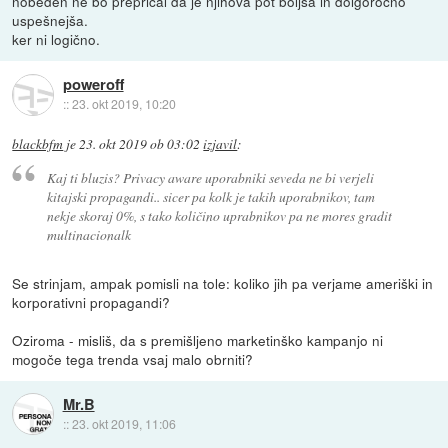
nobeden ne bo prepričal da je njihova pot boljša in dolgoročno
uspešnejša.
ker ni logično.
poweroff
::
23. okt 2019, 10:20
blackbfm
je
23. okt 2019 ob 03:02
izjavil
:
Kaj ti bluzis? Privacy aware uporabniki seveda ne bi verjeli
kitajski propagandi.. sicer pa kolk je takih uporabnikov, tam
nekje skoraj 0%, s tako količino uprabnikov pa ne mores gradit
multinacionalk
Se strinjam, ampak pomisli na tole: koliko jih pa verjame ameriški in
korporativni propagandi?
Oziroma - misliš, da s premišljeno marketinško kampanjo ni
mogoče tega trenda vsaj malo obrniti?
Mr.B
::
23. okt 2019, 11:06