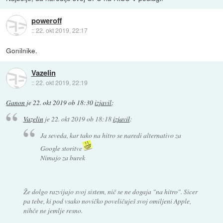
poweroff
::
22. okt 2019, 22:17
Gonilnike.
Vazelin
::
22. okt 2019, 22:19
Ganon
je
22. okt 2019 ob 18:30
izjavil
:
Vazelin
je
22. okt 2019 ob 18:18
izjavil
:
Ja seveda, kar tako na hitro se naredi alternativo za
Google storitve
Nimajo za burek
Že dolgo razvijajo svoj sistem, nič se ne dogaja "na hitro". Sicer
pa tebe, ki pod vsako novičko poveličuješ svoj omiljeni Apple,
nihče ne jemlje resno.