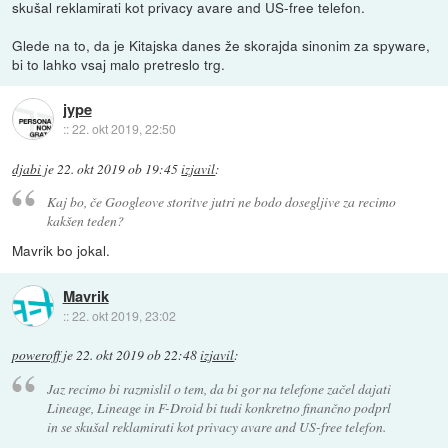
skušal reklamirati kot privacy avare and US-free telefon.
Glede na to, da je Kitajska danes že skorajda sinonim za spyware,
bi to lahko vsaj malo pretreslo trg.
jype
::
22. okt 2019, 22:50
djabi
je
22. okt 2019 ob 19:45
izjavil
:
Kaj bo, če Googleove storitve jutri ne bodo dosegljive za recimo
kakšen teden?
Mavrik bo jokal.
Mavrik
::
22. okt 2019, 23:02
poweroff
je
22. okt 2019 ob 22:48
izjavil
:
Jaz recimo bi razmislil o tem, da bi gor na telefone začel dajati
Lineage, Lineage in F-Droid bi tudi konkretno finančno podprl
in se skušal reklamirati kot privacy avare and US-free telefon.