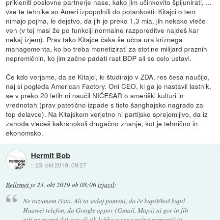
prikleniti poslovne partnerje nase, kako jim učinkovito špijunirati, ...
vse te tehnike so Ameri izpopolnili do potankosti. Kitajci o tem
nimajo pojma, le dejstvo, da jih je preko 1,3 mia, jih nekako vleče
ven (v tej masi že po funkciji normalne razporeditve najdeš kar
nekaj izjem). Prav tako Kitajce čaka še učna ura kriznega
managementa, ko bo treba monetizirati za stotine milijard praznih
nepremičnin, ko jim začne padati rast BDP ali se celo ustavi.
Če kdo verjame, da se Kitajci, ki študirajo v ZDA, res česa naučijo,
naj si pogleda American Factory. Oni CEO, ki ga je nastavil lastnik,
se v preko 20 letih ni naučil NIČESAR o ameriški kulturi in
vrednotah (prav patetično izpade s tisto šanghajsko nagrado za
top delavce). Na Kitajskem verjetno ni partijsko sprejemljivo, da iz
zahoda vlečeš kakršnokoli drugačno znanje, kot je tehnično in
ekonomsko.
Hermit Bob
::
23. okt 2019, 09:27
Bellzmet
je
23. okt 2019 ob 08:06
izjavil
:
Ne razumem čisto. Ali to sedaj pomeni, da če kupiš/boš kupil
Huawei telefon, da Google appov (Gmail, Maps) ni gor in jih
niti ne moreš dat gor ali jih lahko vseeno ročno namestiš in