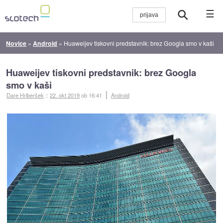
☰
Novice
»
Android
»
Huaweijev tiskovni predstavnik: brez Googla smo v kaši
Huaweijev tiskovni predstavnik: brez Googla
smo v kaši
Dare Hriberšek
::
22. okt 2019
ob 16:41
Android