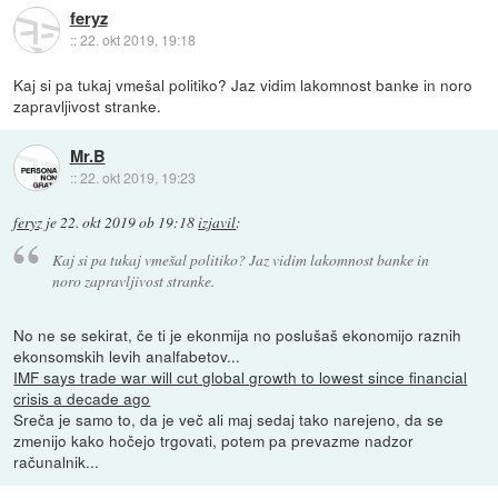
feryz
::
22. okt 2019, 19:18
Kaj si pa tukaj vmešal politiko? Jaz vidim lakomnost banke in noro
zapravljivost stranke.
Mr.B
::
22. okt 2019, 19:23
feryz
je
22. okt 2019 ob 19:18
izjavil
:
Kaj si pa tukaj vmešal politiko? Jaz vidim lakomnost banke in
noro zapravljivost stranke.
No ne se sekirat, če ti je ekonmija no poslušaš ekonomijo raznih
ekonsomskih levih analfabetov...
IMF says trade war will cut global growth to lowest since financial
crisis a decade ago
Sreča je samo to, da je več ali maj sedaj tako narejeno, da se
zmenijo kako hočejo trgovati, potem pa prevazme nadzor
računalnik...