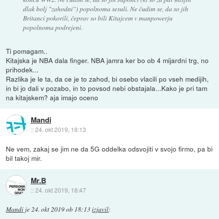
dlak bolj "zahodni") popolnoma sesuli. Ne čudim se, da so jih
Britanci pokorili, čeprav so bili Kitajcem v manpowerju
popolnoma podrejeni.
Ti pomagam..
Kitajska je NBA dala finger. NBA jamra ker bo ob 4 mijardni trg, no
prihodek...
Razlika je le ta, da ce je to zahod, bi osebo vlacili po vseh medijih,
in bi jo dali v pozabo, in to povsod nebi obstajala...Kako je pri tam
na kitajskem? aja imajo oceno
Mandi
::
24. okt 2019, 18:13
Ne vem, zakaj se jim ne da 5G oddelka odsvojiti v svojo firmo, pa bi
bil takoj mir.
Mr.B
::
24. okt 2019, 18:47
Mandi
je
24. okt 2019 ob 18:13
izjavil
: