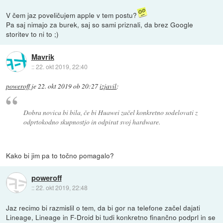
V čem jaz poveličujem apple v tem postu?
Pa saj nimajo za burek, saj so sami priznali, da brez Google
storitev to ni to ;)
Mavrik
::
22. okt 2019, 22:40
poweroff
je
22. okt 2019 ob 20:27
izjavil
:
Dobra novica bi bila, če bi Huawei začel konkretno sodelovati z
odprtokodno skupnostjo in odpirat svoj hardware.
Kako bi jim pa to točno pomagalo?
poweroff
::
22. okt 2019, 22:48
Jaz recimo bi razmislil o tem, da bi gor na telefone začel dajati
Lineage, Lineage in F-Droid bi tudi konkretno finančno podprl in se