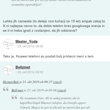
normalno uporabljaš?
Lahko jih namestis (to delajo rom kuharji ze 15 let) ampak zakaj bi.
A ni najlepse ravno to, da dobis telefon brez googlovega sranja in
se ti ni treba igrati z rootanjem, da jih odstranis?
Master_Yoda
::
23. okt 2019, 09:30
Tako je, Huawei telefoni so postali bolj privlacni meni s tem.
Bellzmet
::
23. okt 2019, 09:32
Hermit Bob
je
23. okt 2019 ob 09:27
izjavil
:
Bellzmet
je
23. okt 2019 ob 08:06
izjavil
:
Ne razumem čisto. Ali to sedaj pomeni, da če
kupiš/boš kupil Huawei telefon, da Google appov
(Gmail, Maps) ni gor in jih niti ne moreš dat gor ali