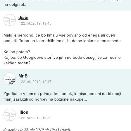
na dolgi rok...
djabi
::
22. okt 2019, 19:45
Malo je nerodno, če bo kmalu vse odvisno od enega ali dveh
podjetij. To bo na tako trhlih temeljih, da se lahko sistem sesede.
Kaj bo potem?
Kaj bo, če Googleove storitve jutri ne bodo dosegljive za recimo
kakšen teden?
Mr.B
::
22. okt 2019, 19:47
Zgodba je v tem da prihaja črni petek, in niso nemuni da bi oboji
manj zaslužili od norcev na božične nakupe...
illion
::
22. okt 2019, 19:53
dexterboy
je
22. okt 2019 ob 19:43
izjavil
: