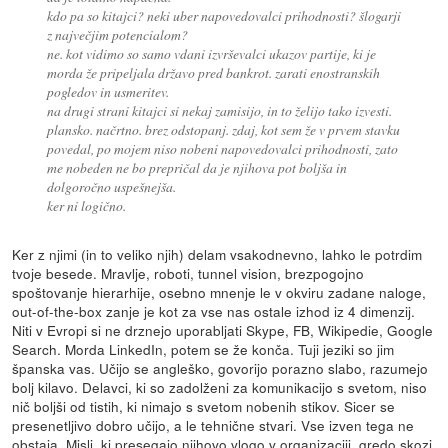
kdo pa so kitajci? neki uber napovedovalci prihodnosti? šlogarji
z največjim potencialom?
ne. kot vidimo so samo vdani izvrševalci ukazov partije, ki je
morda že pripeljala državo pred bankrot. zarati enostranskih
pogledov in usmeritev.
na drugi strani kitajci si nekaj zamisijo, in to želijo tako izvesti.
plansko. načrtno. brez odstopanj. zdaj, kot sem že v prvem stavku
povedal, po mojem niso nobeni napovedovalci prihodnosti, zato
me nobeden ne bo prepričal da je njihova pot boljša in
dolgoročno uspešnejša.
ker ni logično.
Ker z njimi (in to veliko njih) delam vsakodnevno, lahko le potrdim
tvoje besede. Mravlje, roboti, tunnel vision, brezpogojno
spoštovanje hierarhije, osebno mnenje le v okviru zadane naloge,
out-of-the-box zanje je kot za vse nas ostale izhod iz 4 dimenzij.
Niti v Evropi si ne drznejo uporabljati Skype, FB, Wikipedie, Google
Search. Morda LinkedIn, potem se že konča. Tuji jeziki so jim
španska vas. Učijo se angleško, govorijo porazno slabo, razumejo
bolj kilavo. Delavci, ki so zadolženi za komunikacijo s svetom, niso
nič boljši od tistih, ki nimajo s svetom nobenih stikov. Sicer se
presenetljivo dobro učijo, a le tehnične stvari. Vse izven tega ne
obstaja. Misli, ki presegajo njihovo vlogo v organizaciji, gredo skozi