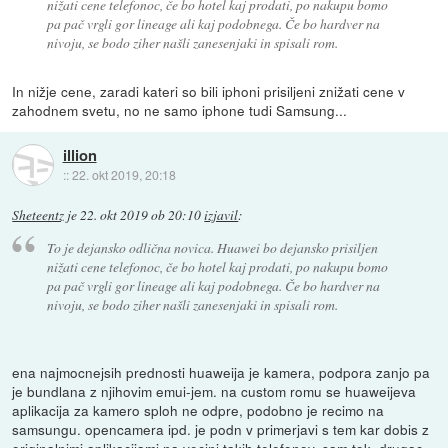
nižati cene telefonoc, če bo hotel kaj prodati, po nakupu bomo
pa pač vrgli gor lineage ali kaj podobnega. Če bo hardver na
nivoju, se bodo ziher našli zanesenjaki in spisali rom.
In nižje cene, zaradi kateri so bili iphoni prisiljeni znižati cene v
zahodnem svetu, no ne samo iphone tudi Samsung...
illion
::
22. okt 2019, 20:18
Sheteentz
je
22. okt 2019 ob 20:10
izjavil
:
To je dejansko odlična novica. Huawei bo dejansko prisiljen
nižati cene telefonoc, če bo hotel kaj prodati, po nakupu bomo
pa pač vrgli gor lineage ali kaj podobnega. Če bo hardver na
nivoju, se bodo ziher našli zanesenjaki in spisali rom.
ena najmocnejsih prednosti huaweija je kamera, podpora zanjo pa
je bundlana z njihovim emui-jem. na custom romu se huaweijeva
aplikacija za kamero sploh ne odpre, podobno je recimo na
samsungu. opencamera ipd. je podn v primerjavi s tem kar dobis z