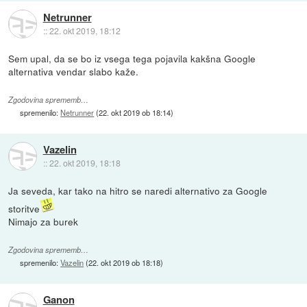
Netrunner
::
22. okt 2019, 18:12
Sem upal, da se bo iz vsega tega pojavila kakšna Google
alternativa vendar slabo kaže.
Zgodovina sprememb…
spremenilo:
Netrunner
(
22. okt 2019 ob 18:14
)
Vazelin
::
22. okt 2019, 18:18
Ja seveda, kar tako na hitro se naredi alternativo za Google
storitve
Nimajo za burek
Zgodovina sprememb…
spremenilo:
Vazelin
(
22. okt 2019 ob 18:18
)
Ganon