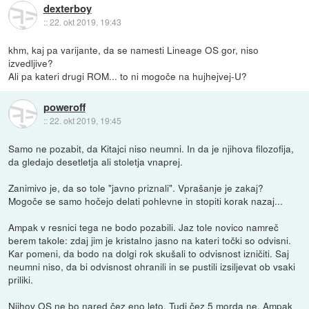
dexterboy
::
22. okt 2019, 19:43
khm, kaj pa varijante, da se namesti Lineage OS gor, niso
izvedljive?
Ali pa kateri drugi ROM... to ni mogoče na hujhejvej-U?
poweroff
::
22. okt 2019, 19:45
Samo ne pozabit, da Kitajci niso neumni. In da je njihova filozofija,
da gledajo desetletja ali stoletja vnaprej.
Zanimivo je, da so tole "javno priznali". Vprašanje je zakaj?
Mogoče se samo hočejo delati pohlevne in stopiti korak nazaj...
Ampak v resnici tega ne bodo pozabili. Jaz tole novico namreč
berem takole: zdaj jim je kristalno jasno na kateri točki so odvisni.
Kar pomeni, da bodo na dolgi rok skušali to odvisnost izničiti. Saj
neumni niso, da bi odvisnost ohranili in se pustili izsiljevat ob vsaki
priliki.
Njihov OS ne bo nared čez eno leto. Tudi čez 5 morda ne. Ampak