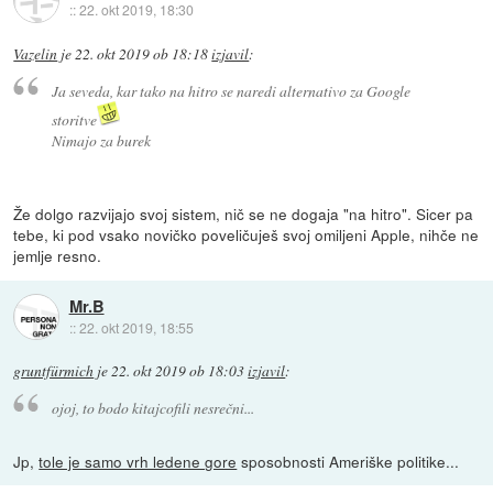
::
22. okt 2019, 18:30
Vazelin
je
22. okt 2019 ob 18:18
izjavil
:
Ja seveda, kar tako na hitro se naredi alternativo za Google
storitve
Nimajo za burek
Že dolgo razvijajo svoj sistem, nič se ne dogaja "na hitro". Sicer pa
tebe, ki pod vsako novičko poveličuješ svoj omiljeni Apple, nihče ne
jemlje resno.
Mr.B
::
22. okt 2019, 18:55
gruntfürmich
je
22. okt 2019 ob 18:03
izjavil
:
ojoj, to bodo kitajcofili nesrečni...
Jp,
tole je samo vrh ledene gore
sposobnosti Ameriške politike...