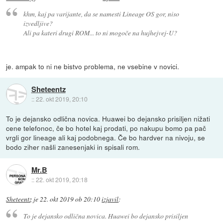
khm, kaj pa varijante, da se namesti Lineage OS gor, niso
izvedljive?
Ali pa kateri drugi ROM... to ni mogoče na hujhejvej-U?
je. ampak to ni ne bistvo problema, ne vsebine v novici.
Sheteentz
::
22. okt 2019, 20:10
To je dejansko odlična novica. Huawei bo dejansko prisiljen nižati
cene telefonoc, če bo hotel kaj prodati, po nakupu bomo pa pač
vrgli gor lineage ali kaj podobnega. Če bo hardver na nivoju, se
bodo ziher našli zanesenjaki in spisali rom.
Mr.B
::
22. okt 2019, 20:18
Sheteentz
je
22. okt 2019 ob 20:10
izjavil
:
To je dejansko odlična novica. Huawei bo dejansko prisiljen