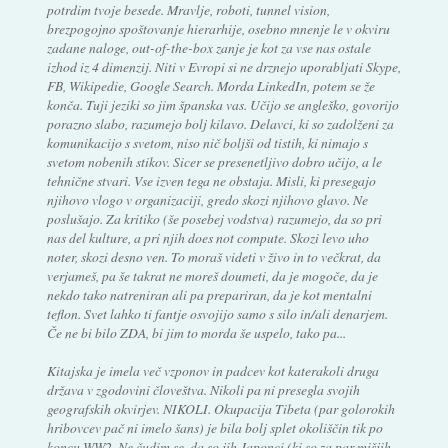
potrdim tvoje besede. Mravlje, roboti, tunnel vision,
brezpogojno spoštovanje hierarhije, osebno mnenje le v okviru
zadane naloge, out-of-the-box zanje je kot za vse nas ostale
izhod iz 4 dimenzij. Niti v Evropi si ne drznejo uporabljati Skype,
FB, Wikipedie, Google Search. Morda LinkedIn, potem se že
konča. Tuji jeziki so jim španska vas. Učijo se angleško, govorijo
porazno slabo, razumejo bolj kilavo. Delavci, ki so zadolženi za
komunikacijo s svetom, niso nič boljši od tistih, ki nimajo s
svetom nobenih stikov. Sicer se presenetljivo dobro učijo, a le
tehnične stvari. Vse izven tega ne obstaja. Misli, ki presegajo
njihovo vlogo v organizaciji, gredo skozi njihovo glavo. Ne
poslušajo. Za kritiko (še posebej vodstva) razumejo, da so pri
nas del kulture, a pri njih does not compute. Skozi levo uho
noter, skozi desno ven. To moraš videti v živo in to večkrat, da
verjameš, pa še takrat ne moreš doumeti, da je mogoče, da je
nekdo tako natreniran ali pa prepariran, da je kot mentalni
teflon. Svet lahko ti fantje osvojijo samo s silo in/ali denarjem.
Če ne bi bilo ZDA, bi jim to morda še uspelo, tako pa...
Kitajska je imela več vzponov in padcev kot katerakoli druga
država v zgodovini človeštva. Nikoli pa ni presegla svojih
geografskih okvirjev. NIKOLI. Okupacija Tibeta (par golorokih
hribovcev pač ni imelo šans) je bila bolj splet okoliščin tik po
koncu WW2. Ne čudim se, da so jih Japonci (ki so za par mišjih