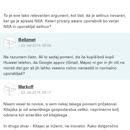
To je ene tako relevanten argument, kot tisti, da je selinux nevaren,
ker ga je spisala NSA. Kateri privacy aware uporabnik bo verjel
NSA in uporabljal selinux?
Bellzmet
::
23. okt 2019, 08:06
Ne razumem čisto. Ali to sedaj pomeni, da če kupiš/boš kupil
Huawei telefon, da Google appov (Gmail, Maps) ni gor in jih niti ne
moreš dat gor ali jih lahko vseeno ročno namestiš in normalno
uporabljaš?
Markoff
::
23. okt 2019, 08:17
Nisem vesel te novice, a sem nekaj takega povsem pričakoval.
Kitajska je od ameriškega gospodarstva veliko, neprimerno bolj
odvisna kot ameriško od kitajskega.
In druga stvar - Kitajec je inženir, ne inovator. Kako dolgoročno