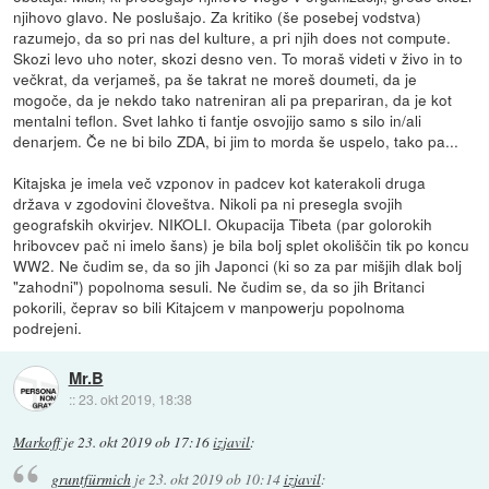
njihovo glavo. Ne poslušajo. Za kritiko (še posebej vodstva)
razumejo, da so pri nas del kulture, a pri njih does not compute.
Skozi levo uho noter, skozi desno ven. To moraš videti v živo in to
večkrat, da verjameš, pa še takrat ne moreš doumeti, da je
mogoče, da je nekdo tako natreniran ali pa prepariran, da je kot
mentalni teflon. Svet lahko ti fantje osvojijo samo s silo in/ali
denarjem. Če ne bi bilo ZDA, bi jim to morda še uspelo, tako pa...
Kitajska je imela več vzponov in padcev kot katerakoli druga
država v zgodovini človeštva. Nikoli pa ni presegla svojih
geografskih okvirjev. NIKOLI. Okupacija Tibeta (par golorokih
hribovcev pač ni imelo šans) je bila bolj splet okoliščin tik po koncu
WW2. Ne čudim se, da so jih Japonci (ki so za par mišjih dlak bolj
"zahodni") popolnoma sesuli. Ne čudim se, da so jih Britanci
pokorili, čeprav so bili Kitajcem v manpowerju popolnoma
podrejeni.
Mr.B
::
23. okt 2019, 18:38
Markoff
je
23. okt 2019 ob 17:16
izjavil
:
gruntfürmich
je
23. okt 2019 ob 10:14
izjavil
: