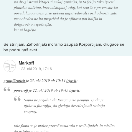
na drugi strani kitajci si nekaj zamisijo, in to želijo tako izvesti.
plansko. načrtno. brez odstopanj. zdaj, kot sem že v prvem stavku
povedal, po mojem niso nobeni napovedovalci prihodnosti, zato
me nobeden ne bo prepričal da je njihova pot boljša in
dolgoročno uspešnejša.
ker ni logično.
Se strinjam, Zahodnjaki moramo zaupati Korporcijam, drugače se
bo podru naš svet.
Markoff
::
23. okt 2019, 17:16
gruntfürmich
je
23. okt 2019 ob 10:14
izjavil
:
poweroff
je
22. okt 2019 ob 19:45
izjavil
:
Samo ne pozabit, da Kitajci niso neumni. In da je
njihova filozofija, da gledajo desetletja ali stoletja
vnaprej.
tale fama se je malce preveč zasidrala v srcih ljudeh, in mislim
da je totalno napačna.