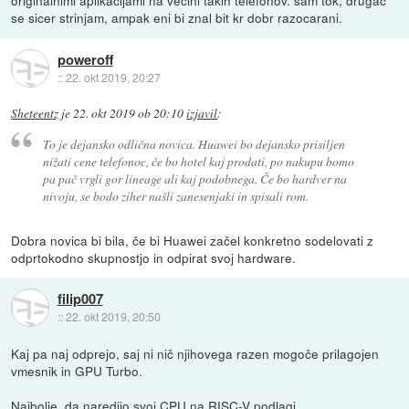
originalnimi aplikacijami na vecini takih telefonov. sam tok, drugac
se sicer strinjam, ampak eni bi znal bit kr dobr razocarani.
poweroff
::
22. okt 2019, 20:27
Sheteentz
je
22. okt 2019 ob 20:10
izjavil
:
To je dejansko odlična novica. Huawei bo dejansko prisiljen
nižati cene telefonoc, če bo hotel kaj prodati, po nakupu bomo
pa pač vrgli gor lineage ali kaj podobnega. Če bo hardver na
nivoju, se bodo ziher našli zanesenjaki in spisali rom.
Dobra novica bi bila, če bi Huawei začel konkretno sodelovati z
odprtokodno skupnostjo in odpirat svoj hardware.
filip007
::
22. okt 2019, 20:50
Kaj pa naj odprejo, saj ni nič njihovega razen mogoče prilagojen
vmesnik in GPU Turbo.
Najbolje, da naredijo svoj CPU na RISC-V podlagi.