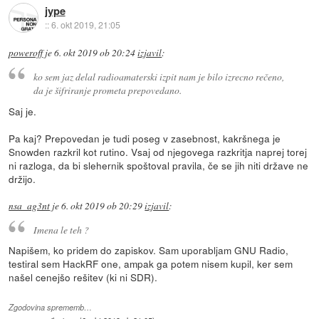
jype
::
6. okt 2019, 21:05
poweroff
je
6. okt 2019 ob 20:24
izjavil
:
ko sem jaz delal radioamaterski izpit nam je bilo izrecno rečeno,
da je šifriranje prometa prepovedano.
Saj je.
Pa kaj? Prepovedan je tudi poseg v zasebnost, kakršnega je
Snowden razkril kot rutino. Vsaj od njegovega razkritja naprej torej
ni razloga, da bi slehernik spoštoval pravila, če se jih niti države ne
držijo.
nsa_ag3nt
je
6. okt 2019 ob 20:29
izjavil
:
Imena le teh ?
Napišem, ko pridem do zapiskov. Sam uporabljam GNU Radio,
testiral sem HackRF one, ampak ga potem nisem kupil, ker sem
našel cenejšo rešitev (ki ni SDR).
Zgodovina sprememb…