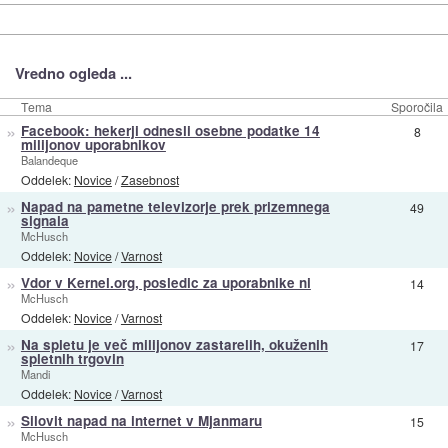
Vredno ogleda ...
Tema
Sporočila
»
Facebook: hekerji odnesli osebne podatke 14
8
milijonov uporabnikov
Balandeque
Oddelek:
Novice
/
Zasebnost
»
Napad na pametne televizorje prek prizemnega
49
signala
McHusch
Oddelek:
Novice
/
Varnost
»
Vdor v Kernel.org, posledic za uporabnike ni
14
McHusch
Oddelek:
Novice
/
Varnost
»
Na spletu je več milijonov zastarelih, okuženih
17
spletnih trgovin
Mandi
Oddelek:
Novice
/
Varnost
»
Silovit napad na internet v Mjanmaru
15
McHusch