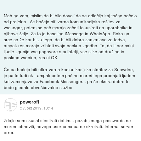
Mah ne vem, mislim da bi bilo dovolj da se odločijo kaj točno hočejo
od projekta - če hočejo biti varna komunikacijska rešitev za
vsakogar, potem se pač morajo začeti fokusirati na uporabnike in
njihove želje. Za to je baseline iMessage in WhatsApp. Roko na
srce so že kar blizu tega, da bi bili dobra zamenjava za tadva,
ampak res morajo zrihtati svojo backup zgodbo. To, da ti normalni
ljudje zgubijo vse pogovore s prijatelji, vse slike od družine in
poslano vsebino, res ni OK.
Če pa hočejo biti ultra-varna komunikacijska storitev za Snowdne,
je pa to tudi ok - ampak potem pač ne moreš tega prodajati ljudem
kot zamenjavo za Facebook Messenger... pa še ekstra dobro te
bodo gledale obveščevalne službe.
poweroff
::
7. okt 2019, 13:14
Zdajle sem skusal stestirati riot.im... pozabljenega passwords ne
morem obnoviti, novega usernama pa ne skreirati. Internal server
error.