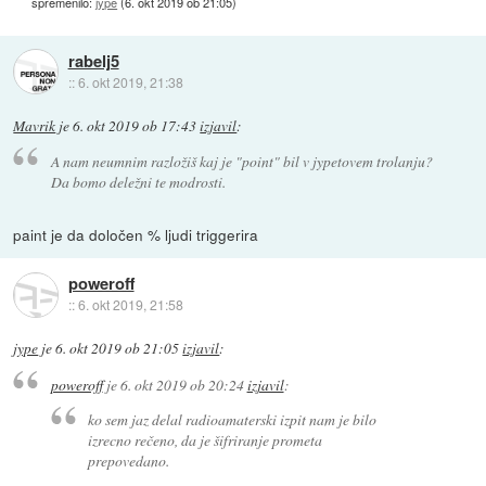
spremenilo:
jype
(
6. okt 2019 ob 21:05
)
rabelj5
::
6. okt 2019, 21:38
Mavrik
je
6. okt 2019 ob 17:43
izjavil
:
A nam neumnim razložiš kaj je "point" bil v jypetovem trolanju?
Da bomo deležni te modrosti.
paint je da določen % ljudi triggerira
poweroff
::
6. okt 2019, 21:58
jype
je
6. okt 2019 ob 21:05
izjavil
:
poweroff
je
6. okt 2019 ob 20:24
izjavil
:
ko sem jaz delal radioamaterski izpit nam je bilo
izrecno rečeno, da je šifriranje prometa
prepovedano.