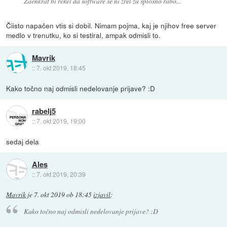
Zaenkrat bi rekel da software se ni zrel za splosno rabo...
Čiisto napačen vtis si dobil. Nimam pojma, kaj je njihov free server
medlo v trenutku, ko si testiral, ampak odmisli to.
Mavrik
::
7. okt 2019, 18:45
Kako točno naj odmisli nedelovanje prijave? :D
rabelj5
::
7. okt 2019, 19:00
sedaj dela
Ales
::
7. okt 2019, 20:39
Mavrik
je
7. okt 2019 ob 18:45
izjavil
:
Kako točno naj odmisli nedelovanje prijave? :D