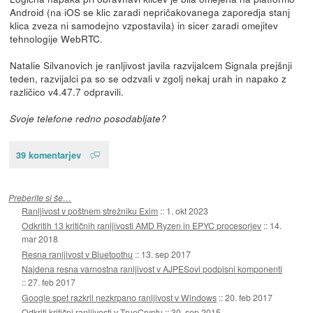
Android (na iOS se klic zaradi nepričakovanega zaporedja stanj
klica zveza ni samodejno vzpostavila) in sicer zaradi omejitev
tehnologije WebRTC.
Natalie Silvanovich je ranljivost javila razvijalcem Signala prejšnji
teden, razvijalci pa so se odzvali v zgolj nekaj urah in napako z
različico v4.47.7 odpravili.
Svoje telefone redno posodabljate?
39 komentarjev
Preberite si še…
Ranljivost v poštnem strežniku Exim
::
1. okt 2023
Odkritih 13 kritičnih ranljivosti AMD Ryzen in EPYC procesorjev
::
14.
mar 2018
Resna ranljivost v Bluetoothu
::
13. sep 2017
Najdena resna varnostna ranljivost v AJPESovi podpisni komponenti
::
27. feb 2017
Google spet razkril nezkrpano ranljivost v Windows
::
20. feb 2017
Odkriti kritični ranljivosti v TrueCryptu
::
30. sep 2015