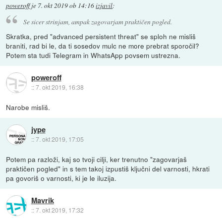
poweroff
je
7. okt 2019 ob 14:16
izjavil
:
Se sicer strinjam, ampak zagovarjam praktičen pogled.
Skratka, pred "advanced persistent threat" se sploh ne misliš
braniti, rad bi le, da ti sosedov mulc ne more prebrat sporočil?
Potem sta tudi Telegram in WhatsApp povsem ustrezna.
poweroff
::
7. okt 2019, 16:38
Narobe misliš.
jype
::
7. okt 2019, 17:05
Potem pa razloži, kaj so tvoji cilji, ker trenutno "zagovarjaš
praktičen pogled" in s tem takoj izpustiš ključni del varnosti, hkrati
pa govoriš o varnosti, ki je le iluzija.
Mavrik
::
7. okt 2019, 17:32