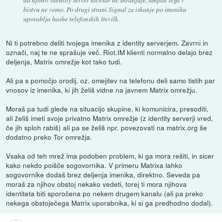
bistvu ne vemo. Po drugi strani Signal za iskanje po imeniku
uporablja hashe telefonskih številk.
Ni ti potrebno deliti tvojega imenika z identity serverjem. Zavrni in
označi, naj te ne sprašuje več. Riot.IM klienti normalno delajo brez
deljenja, Matrix omrežje kot tako tudi.
Ali pa s pomočjo orodij. oz. omejitev na telefonu deli samo tistih par
vnosov iz imenika, ki jih želiš vidne na javnem Matrix omrežju.
Moraš pa tudi glede na situacijo skupine, ki komunicira, presoditi,
ali želiš imeti svoje privatno Matrix omrežje (z identity serverji vred,
če jih sploh rabiš) ali pa se želiš npr. povezovati na matrix.org še
dodatno preko Tor omrežja.
Vsaka od teh mrež ima podoben problem, ki ga mora rešiti, in sicer
kako nekdo poišče sogovornika. V primeru Matrixa lahko
sogovornike dodaš brez deljenja imenika, direktno. Seveda pa
moraš za njihov obstoj nekako vedeti, torej ti mora njihova
identiteta biti sporočena po nekem drugem kanalu (ali pa preko
nekega obstoječega Matrix uporabnika, ki si ga predhodno dodal).