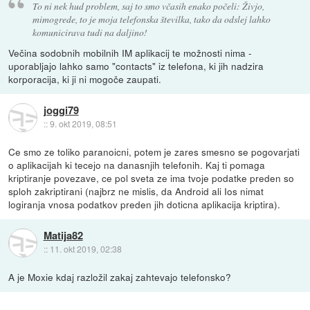
To ni nek hud problem, saj to smo včasih enako počeli: Živjo,
mimogrede, to je moja telefonska številka, tako da odslej lahko
komunicirava tudi na daljino!
Večina sodobnih mobilnih IM aplikacij te možnosti nima -
uporabljajo lahko samo "contacts" iz telefona, ki jih nadzira
korporacija, ki ji ni mogoče zaupati.
joggi79
::
9. okt 2019, 08:51
Ce smo ze toliko paranoicni, potem je zares smesno se pogovarjati
o aplikacijah ki tecejo na danasnjih telefonih. Kaj ti pomaga
kriptiranje povezave, ce pol sveta ze ima tvoje podatke preden so
sploh zakriptirani (najbrz ne mislis, da Android ali Ios nimat
logiranja vnosa podatkov preden jih doticna aplikacija kriptira).
Matija82
::
11. okt 2019, 02:38
A je Moxie kdaj razložil zakaj zahtevajo telefonsko?