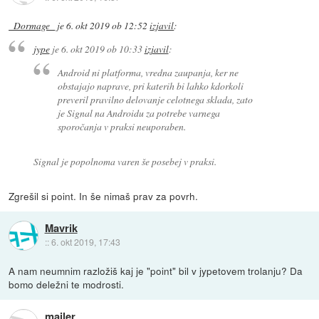
_Dormage_
je
6. okt 2019 ob 12:52
izjavil
:
jype
je
6. okt 2019 ob 10:33
izjavil
:
Android ni platforma, vredna zaupanja, ker ne
obstajajo naprave, pri katerih bi lahko kdorkoli
preveril pravilno delovanje celotnega sklada, zato
je Signal na Androidu za potrebe varnega
sporočanja v praksi neuporaben.
Signal je popolnoma varen še posebej v praksi.
Zgrešil si point. In še nimaš prav za povrh.
Mavrik
::
6. okt 2019, 17:43
A nam neumnim razložiš kaj je "point" bil v jypetovem trolanju? Da
bomo deležni te modrosti.
mailer