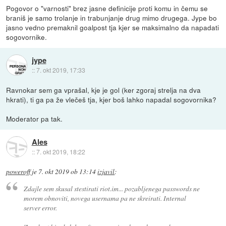
Pogovor o "varnosti" brez jasne definicije proti komu in čemu se
braniš je samo trolanje in trabunjanje drug mimo drugega. Jype bo
jasno vedno premaknil goalpost tja kjer se maksimalno da napadati
sogovornike.
jype
::
7. okt 2019, 17:33
Ravnokar sem ga vprašal, kje je gol (ker zgoraj strelja na dva
hkrati), ti ga pa že vlečeš tja, kjer boš lahko napadal sogovornika?
Moderator pa tak.
Ales
::
7. okt 2019, 18:22
poweroff
je
7. okt 2019 ob 13:14
izjavil
:
Zdajle sem skusal stestirati riot.im... pozabljenega passwords ne
morem obnoviti, novega usernama pa ne skreirati. Internal
server error.