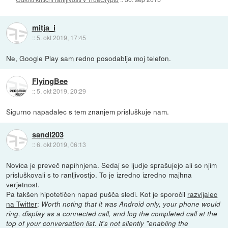
mitja_i
::
5. okt 2019, 17:45
Ne, Google Play sam redno posodablja moj telefon.
FlyingBee
::
5. okt 2019, 20:29
Sigurno napadalec s tem znanjem prisluškuje nam.
sandi203
::
6. okt 2019, 06:13
Novica je preveč napihnjena. Sedaj se ljudje sprašujejo ali so njim
prisluškovali s to ranljivostjo. To je izredno izredno majhna
verjetnost.
Pa takšen hipotetičen napad pušča sledi. Kot je sporočil
razvijalec
na Twitter
:
Worth noting that it was Android only, your phone would
ring, display as a connected call, and log the completed call at the
top of your conversation list. It's not silently "enabling the