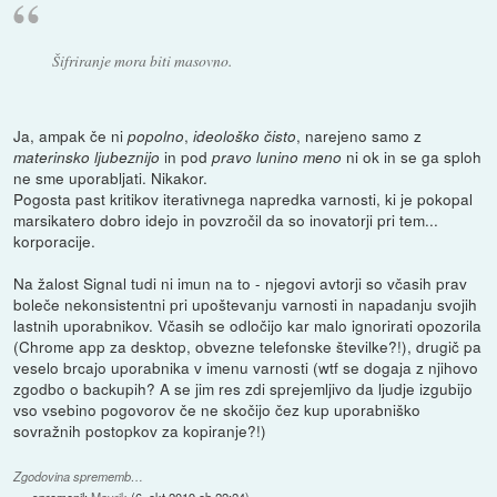
Šifriranje mora biti masovno.
Ja, ampak če ni
,
, narejeno samo z
popolno
ideološko čisto
in pod
ni ok in se ga sploh
materinsko ljubeznijo
pravo lunino meno
ne sme uporabljati. Nikakor.
Pogosta past kritikov iterativnega napredka varnosti, ki je pokopal
marsikatero dobro idejo in povzročil da so inovatorji pri tem...
korporacije.
Na žalost Signal tudi ni imun na to - njegovi avtorji so včasih prav
boleče nekonsistentni pri upoštevanju varnosti in napadanju svojih
lastnih uporabnikov. Včasih se odločijo kar malo ignorirati opozorila
(Chrome app za desktop, obvezne telefonske številke?!), drugič pa
veselo brcajo uporabnika v imenu varnosti (wtf se dogaja z njihovo
zgodbo o backupih? A se jim res zdi sprejemljivo da ljudje izgubijo
vso vsebino pogovorov če ne skočijo čez kup uporabniško
sovražnih postopkov za kopiranje?!)
Zgodovina sprememb…