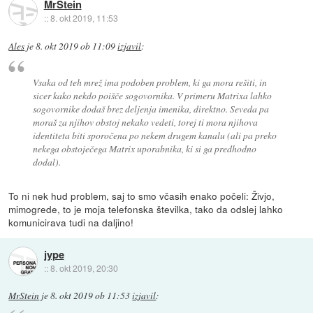
MrStein
::
8. okt 2019, 11:53
Ales
je
8. okt 2019 ob 11:09
izjavil
:
Vsaka od teh mrež ima podoben problem, ki ga mora rešiti, in
sicer kako nekdo poišče sogovornika. V primeru Matrixa lahko
sogovornike dodaš brez deljenja imenika, direktno. Seveda pa
moraš za njihov obstoj nekako vedeti, torej ti mora njihova
identiteta biti sporočena po nekem drugem kanalu (ali pa preko
nekega obstoječega Matrix uporabnika, ki si ga predhodno
dodal).
To ni nek hud problem, saj to smo včasih enako počeli: Živjo,
mimogrede, to je moja telefonska številka, tako da odslej lahko
komunicirava tudi na daljino!
jype
::
8. okt 2019, 20:30
MrStein
je
8. okt 2019 ob 11:53
izjavil
: