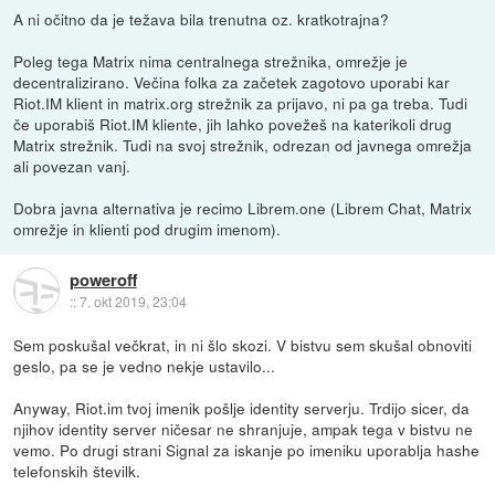
A ni očitno da je težava bila trenutna oz. kratkotrajna?
Poleg tega Matrix nima centralnega strežnika, omrežje je
decentralizirano. Večina folka za začetek zagotovo uporabi kar
Riot.IM klient in matrix.org strežnik za prijavo, ni pa ga treba. Tudi
če uporabiš Riot.IM kliente, jih lahko povežeš na katerikoli drug
Matrix strežnik. Tudi na svoj strežnik, odrezan od javnega omrežja
ali povezan vanj.
Dobra javna alternativa je recimo Librem.one (Librem Chat, Matrix
omrežje in klienti pod drugim imenom).
poweroff
::
7. okt 2019, 23:04
Sem poskušal večkrat, in ni šlo skozi. V bistvu sem skušal obnoviti
geslo, pa se je vedno nekje ustavilo...
Anyway, Riot.im tvoj imenik pošlje identity serverju. Trdijo sicer, da
njihov identity server ničesar ne shranjuje, ampak tega v bistvu ne
vemo. Po drugi strani Signal za iskanje po imeniku uporablja hashe
telefonskih številk.