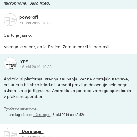
microphone." Also fixed.
poweroff
::
6. okt 2019, 10:03
Saj to je jasno.
Vseeno je super, da je Project Zero to odkril in odpravil.
jype
::
6. okt 2019, 10:33
Android ni platforma, vredna zaupanja, ker ne obstajajo naprave,
pri katerih bi lahko kdorkoli preveril pravilno delovanje celotnega
sklada, zato je Signal na Androidu za potrebe varnega sporočanja
v praksi neuporaben.
Zgodovina sprememb…
predlagal izbris:
_Dormage_
(
6. okt 2019 ob 12:52
)
_Dormage_