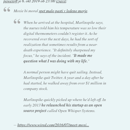
poweroff
je
6. okt 2019 ob 23:00
izjavil
:
Moxie bi moral
spet malo pasti v ledeno morje
.
When he arrived at the hospital, Marlinspike says,
the nurses told him his temperature was so low their
digital thermometers couldn't register it. As he
recovered over the next days, he had the sort of
realization that sometimes results from a near-
death experience. "It definitely sharpened my
focus," he says of the incident. "
It made me
question what I was doing with my life.
"
A normal person might have quit sailing. Instead,
Marlinspike quit Twitter. A year and a day after he
had started, he walked away from over $1 million in
company stock.
Marlinspike quickly picked up where he'd left off. In
early 2013
he relaunched his startup as an open
source project
called Open Whisper Systems.
--
https://www.wired.com/2016/07/meet-moxi...