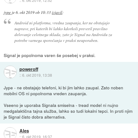
::
6. okt 2019, 12:52
jype
je
6. okt 2019 ob 10:33
izjavil
:
Android ni platforma, vredna zaupanja, ker ne obstajajo
naprave, pri katerih bi lahko kdorkoli preveril pravilno
delovanje celotnega sklada, zato je Signal na Androidu za
potrebe varnega sporočanja v praksi neuporaben.
Signal je popolnoma varen še posebej v praksi.
poweroff
::
6. okt 2019, 13:38
Jype - ne obstajajo telefoni, ki bi jim lahko zaupal. Zato noben
mobilni OS ni popolnoma vreden zaupanja.
Vseeno je uporaba Signala smiselna - tread model ni nujno
medgalaktična tajna služba, lahko so tudi lokalni tepci. In proti njim
je Signal čisto dobra alternativa.
Ales
::
6. okt 2019, 16:37