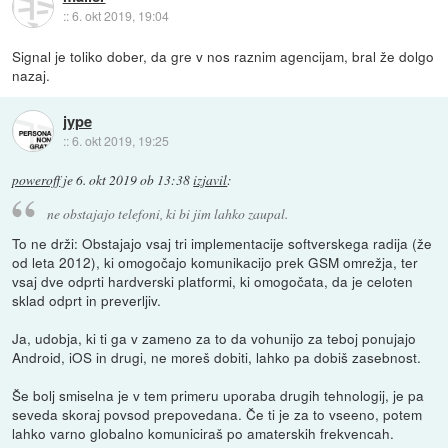
::
6. okt 2019, 19:04
Signal je toliko dober, da gre v nos raznim agencijam, bral že dolgo
nazaj.
jype
::
6. okt 2019, 19:25
poweroff
je
6. okt 2019 ob 13:38
izjavil
:
ne obstajajo telefoni, ki bi jim lahko zaupal.
To ne drži: Obstajajo vsaj tri implementacije softverskega radija (že
od leta 2012), ki omogočajo komunikacijo prek GSM omrežja, ter
vsaj dve odprti hardverski platformi, ki omogočata, da je celoten
sklad odprt in preverljiv.
Ja, udobja, ki ti ga v zameno za to da vohunijo za teboj ponujajo
Android, iOS in drugi, ne moreš dobiti, lahko pa dobiš zasebnost.
Še bolj smiselna je v tem primeru uporaba drugih tehnologij, je pa
seveda skoraj povsod prepovedana. Če ti je za to vseeno, potem
lahko varno globalno komuniciraš po amaterskih frekvencah.