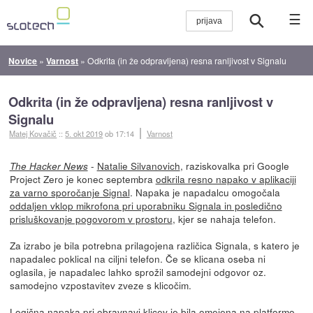
☰
Novice
»
Varnost
»
Odkrita (in že odpravljena) resna ranljivost v Signalu
Odkrita (in že odpravljena) resna ranljivost v
Signalu
Matej Kovačič
::
5. okt 2019
ob 17:14
Varnost
-
Natalie Silvanovich
, raziskovalka pri Google
The Hacker News
Project Zero je konec septembra
odkrila resno napako v aplikaciji
za varno sporočanje Signal
. Napaka je napadalcu omogočala
oddaljen vklop mikrofona pri uporabniku Signala in posledično
prisluškovanje pogovorom v prostoru
, kjer se nahaja telefon.
Za izrabo je bila potrebna prilagojena različica Signala, s katero je
napadalec poklical na ciljni telefon. Če se klicana oseba ni
oglasila, je napadalec lahko sprožil samodejni odgovor oz.
samodejno vzpostavitev zveze s klicočim.
Logična napaka pri obravnavi klicev je bila omejena na platformo