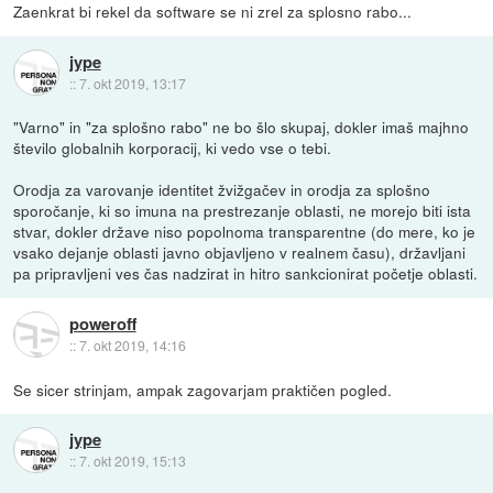
Zaenkrat bi rekel da software se ni zrel za splosno rabo...
jype
::
7. okt 2019, 13:17
"Varno" in "za splošno rabo" ne bo šlo skupaj, dokler imaš majhno
število globalnih korporacij, ki vedo vse o tebi.
Orodja za varovanje identitet žvižgačev in orodja za splošno
sporočanje, ki so imuna na prestrezanje oblasti, ne morejo biti ista
stvar, dokler države niso popolnoma transparentne (do mere, ko je
vsako dejanje oblasti javno objavljeno v realnem času), državljani
pa pripravljeni ves čas nadzirat in hitro sankcionirat početje oblasti.
poweroff
::
7. okt 2019, 14:16
Se sicer strinjam, ampak zagovarjam praktičen pogled.
jype
::
7. okt 2019, 15:13