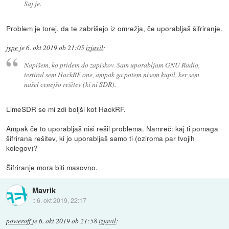
Saj je.
Problem je torej, da te zabrišejo iz omrežja, če uporabljaš šifriranje.
jype
je
6. okt 2019 ob 21:05
izjavil
:
Napišem, ko pridem do zapiskov. Sam uporabljam GNU Radio,
testiral sem HackRF one, ampak ga potem nisem kupil, ker sem
našel cenejšo rešitev (ki ni SDR).
LimeSDR se mi zdi boljši kot HackRF.
Ampak če to uporabljaš nisi rešil problema. Namreč: kaj ti pomaga
šifrirana rešitev, ki jo uporabljaš samo ti (oziroma par tvojih
kolegov)?
Šifriranje mora biti masovno.
Mavrik
::
6. okt 2019, 22:17
poweroff
je
6. okt 2019 ob 21:58
izjavil
: