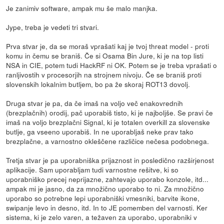
Je zanimiv software, ampak mu še malo manjka.
Jype, treba je vedeti tri stvari.
Prva stvar je, da se moraš vprašati kaj je tvoj threat model - proti
komu in čemu se braniš. Če si Osama Bin Jure, ki je na top listi
NSA in CIE, potem tudi HackRF ni OK. Potem se je treba vprašati o
ranljivostih v procesorjih na strojnem nivoju. Če se braniš proti
slovenskih lokalnim butljem, bo pa že skoraj ROT13 dovolj.
Druga stvar je pa, da če imaš na voljo več enakovrednih
(brezplačnih) orodij, pač uporabiš tisto, ki je najboljše. Se pravi če
imaš na voljo brezplačni Signal, ki je totalen overkill za slovenske
butlje, ga vseeno uporabiš. In ne uporabljaš neke prav tako
brezplačne, a varnostno okleščene različice nečesa podobnega.
Tretja stvar je pa uporabniška prijaznost in posledično razširjenost
aplikacije. Sam uporabljam tudi varnostne rešitve, ki so
uporabniško precej neprijazne, zahtevajo uporabo konzole, itd...
ampak mi je jasno, da za množično uporabo to ni. Za množično
uporabo so potrebne lepi uporabniški vmesniki, barvite ikone,
swipanje levo in desno, itd. In to JE pomemben del varnosti. Ker
sistema, ki je zelo varen, a težaven za uporabo, uporabniki v