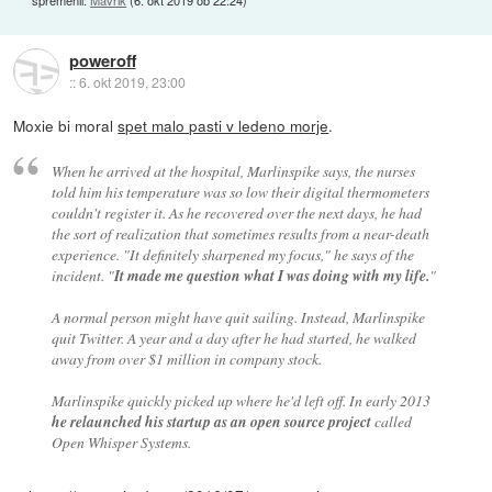
spremenil:
Mavrik
(
6. okt 2019 ob 22:24
)
poweroff
::
6. okt 2019, 23:00
Moxie bi moral
spet malo pasti v ledeno morje
.
When he arrived at the hospital, Marlinspike says, the nurses
told him his temperature was so low their digital thermometers
couldn't register it. As he recovered over the next days, he had
the sort of realization that sometimes results from a near-death
experience. "It definitely sharpened my focus," he says of the
incident. "
It made me question what I was doing with my life.
"
A normal person might have quit sailing. Instead, Marlinspike
quit Twitter. A year and a day after he had started, he walked
away from over $1 million in company stock.
Marlinspike quickly picked up where he'd left off. In early 2013
he relaunched his startup as an open source project
called
Open Whisper Systems.