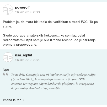
poweroff
::
6. okt 2019, 20:24
Problem je, da mora biti radio del verificiran s strani FCC. To pa
stane.
Glede uporabe amaterskih frekvenc... ko sem jaz delal
radioamaterski izpit nam je bilo izrecno rečeno, da je šifriranje
prometa prepovedano.
nsa_ag3nt
::
6. okt 2019, 20:29
jype
To ne drži: Obstajajo vsaj tri implementacije softverskega radija
(že od leta 2012), ki omogočajo komunikacijo prek GSM
omrežja, ter vsaj dve odprti hardverski platformi, ki omogočata,
da je celoten sklad odprt in preverljiv.
Imena le teh ?