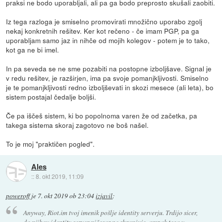
praksi ne bodo uporabljali, ali pa ga bodo preprosto skušali zaobiti.
Iz tega razloga je smiselno promovirati množično uporabo zgolj
nekaj konkretnih rešitev. Ker kot rečeno - če imam PGP, pa ga
uporabljam samo jaz in nihče od mojih kolegov - potem je to tako,
kot ga ne bi imel.
In pa seveda se ne sme pozabiti na postopne izboljšave. Signal je
v redu rešitev, je razširjen, ima pa svoje pomanjkljivosti. Smiselno
je te pomanjkljivosti redno izboljševati in skozi mesece (ali leta), bo
sistem postajal čedalje boljši.
Če pa iščeš sistem, ki bo popolnoma varen že od začetka, pa
takega sistema skoraj zagotovo ne boš našel.
To je moj "praktičen pogled".
Ales
::
8. okt 2019, 11:09
poweroff
je
7. okt 2019 ob 23:04
izjavil
:
Anyway, Riot.im tvoj imenik pošlje identity serverju. Trdijo sicer,
da njihov identity server ničesar ne shranjuje, ampak tega v