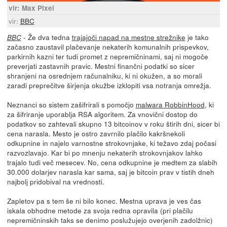
vir: Max Pixel
vir:
BBC
- Že dva tedna
trajajoči napad na mestne strežnike
je tako
BBC
začasno zaustavil plačevanje nekaterih komunalnih prispevkov,
parkirnih kazni ter tudi promet z nepremičninami, saj ni mogoče
preverjati zastavnih pravic. Mestni finančni podatki so sicer
shranjeni na osrednjem računalniku, ki ni okužen, a so morali
zaradi preprečitve širjenja okužbe izklopiti vsa notranja omrežja.
Neznanci so sistem zašifrirali s pomočjo
malwara RobbinHood
, ki
za šifriranje uporablja RSA algoritem. Za vnovični dostop do
podatkov so zahtevali skupno 13 bitcoinov v roku štirih dni, sicer bi
cena narasla. Mesto je ostro zavrnilo plačilo kakršnekoli
odkupnine in najelo varnostne strokovnjake, ki težavo zdaj počasi
razvozlavajo. Kar bi po mnenju nekaterih strokovnjakov lahko
trajalo tudi več mesecev. No, cena odkupnine je medtem za slabih
30.000 dolarjev narasla kar sama, saj je bitcoin prav v tistih dneh
najbolj pridobival na vrednosti.
Zapletov pa s tem še ni bilo konec. Mestna uprava je ves čas
iskala obhodne metode za svoja redna opravila (pri plačilu
nepremičninskih taks se denimo poslužujejo overjenih zadolžnic)