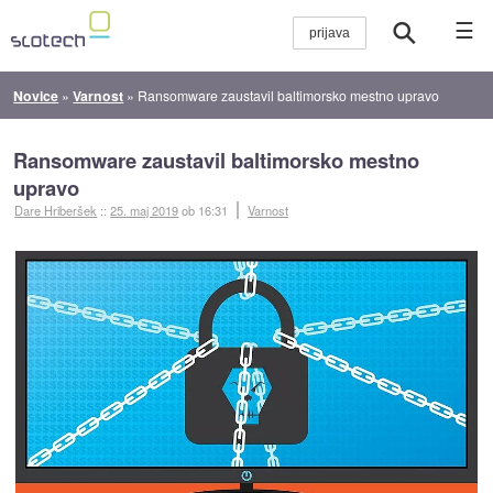
☰
Novice
»
Varnost
»
Ransomware zaustavil baltimorsko mestno upravo
Ransomware zaustavil baltimorsko mestno
upravo
Dare Hriberšek
::
25. maj 2019
ob 16:31
Varnost