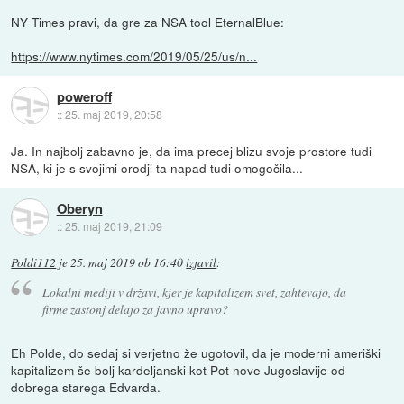
NY Times pravi, da gre za NSA tool EternalBlue:
https://www.nytimes.com/2019/05/25/us/n...
poweroff
::
25. maj 2019, 20:58
Ja. In najbolj zabavno je, da ima precej blizu svoje prostore tudi
NSA, ki je s svojimi orodji ta napad tudi omogočila...
Oberyn
::
25. maj 2019, 21:09
Poldi112
je
25. maj 2019 ob 16:40
izjavil
:
Lokalni mediji v državi, kjer je kapitalizem svet, zahtevajo, da
firme zastonj delajo za javno upravo?
Eh Polde, do sedaj si verjetno že ugotovil, da je moderni ameriški
kapitalizem še bolj kardeljanski kot Pot nove Jugoslavije od
dobrega starega Edvarda.