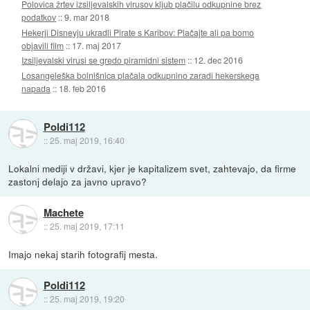
Polovica žrtev izsiljevalskih virusov kljub plačilu odkupnine brez
podatkov
::
9. mar 2018
Hekerji Disneyju ukradli Pirate s Karibov: Plačajte ali pa bomo
objavili film
::
17. maj 2017
Izsiljevalski virusi se gredo piramidni sistem
::
12. dec 2016
Losangeleška bolnišnica plačala odkupnino zaradi hekerskega
napada
::
18. feb 2016
Poldi112
::
25. maj 2019, 16:40
Lokalni mediji v državi, kjer je kapitalizem svet, zahtevajo, da firme
zastonj delajo za javno upravo?
Machete
::
25. maj 2019, 17:11
Imajo nekaj starih fotografij mesta.
Poldi112
::
25. maj 2019, 19:20