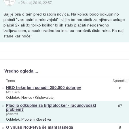
::
26. maj 2019, 22:57
Saj je bila o tem pred kratkim novica. Na koncu bodo odkupnino
plačali "varnostni strokovnjaki", ki jim bo naročnik za njihove usluge
plačal 2x ali 3x toliko kolikor bi jih stalo plačati neposredno
izsiljevalcem, ampak uradno bo imel pa naročnik čiste roke. Pa naj
stane kar hoče!
Vredno ogleda ...
Tema
Sporočila
»
HBO hekerjem ponudil 250.000 dolarjev
6
McHusch
Oddelek:
Novice
/
Kriptovalute
»
Plačilo odkupine za kriptolocker - računovodski
67
problem?
poweroff
Oddelek:
Problemi človeštva
»
O virusu NotPetya še manj jasnega
5