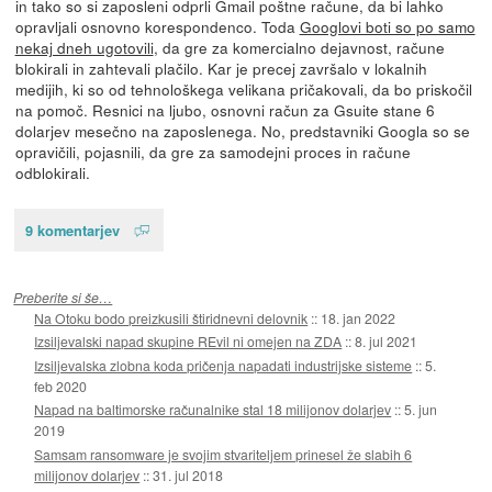
in tako so si zaposleni odprli Gmail poštne račune, da bi lahko
opravljali osnovno korespondenco. Toda
Googlovi boti so po samo
nekaj dneh ugotovili
, da gre za komercialno dejavnost, račune
blokirali in zahtevali plačilo. Kar je precej završalo v lokalnih
medijih, ki so od tehnološkega velikana pričakovali, da bo priskočil
na pomoč. Resnici na ljubo, osnovni račun za Gsuite stane 6
dolarjev mesečno na zaposlenega. No, predstavniki Googla so se
opravičili, pojasnili, da gre za samodejni proces in račune
odblokirali.
9 komentarjev
Preberite si še…
Na Otoku bodo preizkusili štiridnevni delovnik
::
18. jan 2022
Izsiljevalski napad skupine REvil ni omejen na ZDA
::
8. jul 2021
Izsiljevalska zlobna koda pričenja napadati industrijske sisteme
::
5.
feb 2020
Napad na baltimorske računalnike stal 18 milijonov dolarjev
::
5. jun
2019
Samsam ransomware je svojim stvariteljem prinesel že slabih 6
milijonov dolarjev
::
31. jul 2018