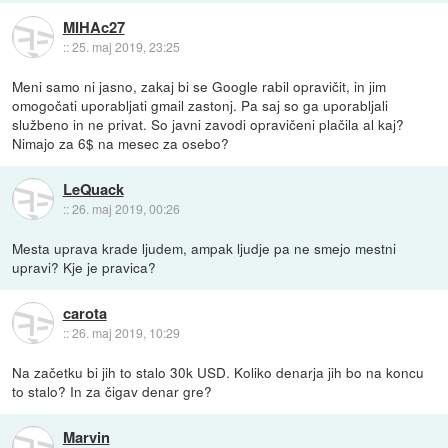
MIHAc27
::
25. maj 2019, 23:25
Meni samo ni jasno, zakaj bi se Google rabil opravičit, in jim
omogočati uporabljati gmail zastonj. Pa saj so ga uporabljali
službeno in ne privat. So javni zavodi opravičeni plačila al kaj?
Nimajo za 6$ na mesec za osebo?
LeQuack
::
26. maj 2019, 00:26
Mesta uprava krade ljudem, ampak ljudje pa ne smejo mestni
upravi? Kje je pravica?
carota
::
26. maj 2019, 10:29
Na začetku bi jih to stalo 30k USD. Koliko denarja jih bo na koncu
to stalo? In za čigav denar gre?
Marvin