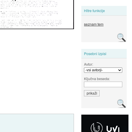
Hitre funkcije
seznam tem
Posebni izpisi
Avtor:
Ključna beseda: