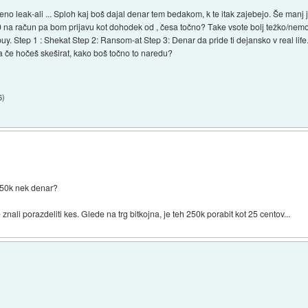
eno leak-ali ... Sploh kaj boš dajal denar tem bedakom, k te itak zajebejo. Še manj
00 na račun pa bom prijavu kot dohodek od , česa točno? Take vsote bolj težko/nemo
uy. Step 1 : Shekat Step 2: Ransom-at Step 3: Denar da pride ti dejansko v real life
a če hočeš skeširat, kako boš točno to naredu?
6
)
 250k nek denar?
znali porazdeliti kes. Glede na trg bitkojna, je teh 250k porabit kot 25 centov...