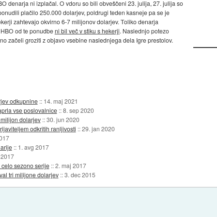
enarja ni izplačal. O vdoru so bili obveščeni 23. julija, 27. julija so
 ponudili plačilo 250.000 dolarjev, poldrugi teden kasneje pa se je
erji zahtevajo okvirno 6-7 milijonov dolarjev. Toliko denarja
ih HBO od te ponudbe
ni bil več v stiku s hekerji
. Naslednjo potezo
no začeli groziti z objavo vsebine naslednjega dela Igre prestolov.
arjev odkupnine
::
14. maj 2021
prla vse poslovalnice
::
8. sep 2020
 milijon dolarjev
::
30. jun 2020
javiteljem odkritih ranljivosti
::
29. jan 2020
2017
arije
::
1. avg 2017
l 2017
 celo sezono serije
::
2. maj 2017
 tri milijone dolarjev
::
3. dec 2015