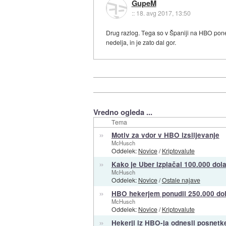
GupeM
::
18. avg 2017, 13:50
Drug razlog. Tega so v Španiji na HBO ponesr
nedelja, in je zato dal gor.
Vredno ogleda ...
Tema
»
Motiv za vdor v HBO izsiljevanje
McHusch
Oddelek:
Novice
/
Kriptovalute
»
Kako je Uber izplačal 100.000 dol
McHusch
Oddelek:
Novice
/
Ostale najave
»
HBO hekerjem ponudil 250.000 dol
McHusch
Oddelek:
Novice
/
Kriptovalute
»
Hekerji iz HBO-ja odnesli posnetke