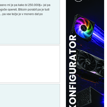
 jasno mi je pa kako bi 250.000$+ (al pa
goče opereš. Bitcoin porabit pa je tudi
... pa vse težje je v monero dat po