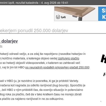
nimi izpiti, rezultat katastrofa
::
4. avg 2026 ob 19:41
kerjem ponudil 250.000 dolarjev
 dolarjev
te
 hekerji odnesli večjo, a za zdaj še nepotrjeno (navedbe hekerjev in
v) količino materiala, s katerega objavo sedaj
izsiljujejo plačilo
ko so hekerji objavili videoposnetek, v katerem so zahtevali več
, naj bi jim bil HBO
po neuradnih podatkih pripravljen plačati 250.000
i v HBO-ju, je razvidno iz posnetka, ki ga je pridobil Variety.
načena kot nagrada za odkrito ranljivost (
bug bounty
). Sporočilo je
 želi HBO z njim pridobiti čas, da ocenijo situacijo in potencialno
og roka za plačilo, češ da v tako kratkem času ne morejo zbrati
a plačilo za najdeno ranljivost in ne za odkupnino.