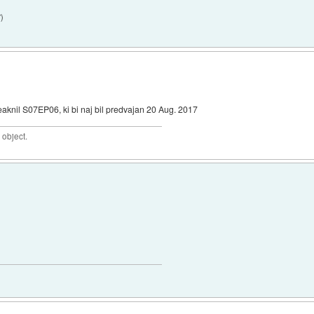
7
)
eaknil S07EP06, ki bi naj bil predvajan 20 Aug. 2017
 object.