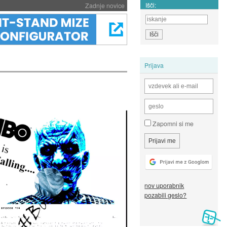
Išči:
Zadnje novice
Prijava
Zapomni si me
nov uporabnik
pozabili geslo?