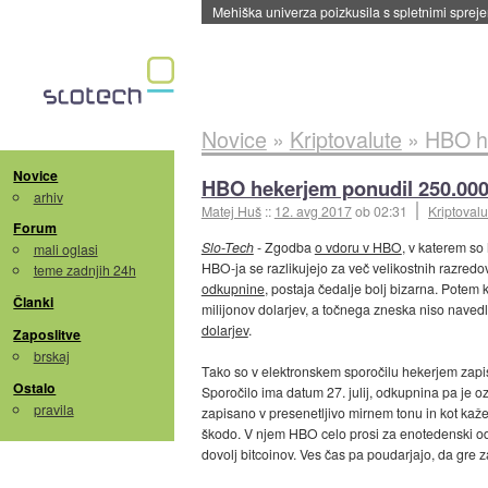
Mehiška univerza poizkusila s spletnimi sprejem
Novice
»
Kriptovalute
»
HBO he
Novice
HBO hekerjem ponudil 250.000
arhiv
Matej Huš
::
12. avg 2017
ob 02:31
Kriptovalu
Forum
Slo-Tech
- Zgodba
o vdoru v HBO
, v katerem so
mali oglasi
HBO-ja se razlikujejo za več velikostnih razredo
teme zadnjih 24h
odkupnine
, postaja čedalje bolj bizarna. Potem 
Članki
milijonov dolarjev, a točnega zneska niso navedli
dolarjev
.
Zaposlitve
brskaj
Tako so v elektronskem sporočilu hekerjem zapisal
Ostalo
Sporočilo ima datum 27. julij, odkupnina pa je oz
pravila
zapisano v presenetljivo mirnem tonu in kot kaže,
škodo. V njem HBO celo prosi za enotedenski odl
dovolj bitcoinov. Ves čas pa poudarjajo, da gre z