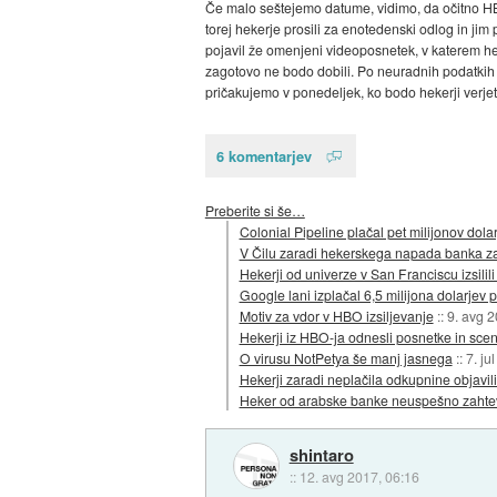
Če malo seštejemo datume, vidimo, da očitno HBO d
torej hekerje prosili za enotedenski odlog in jim
pojavil že omenjeni videoposnetek, v katerem hek
zagotovo ne bodo dobili. Po neuradnih podatk
pričakujemo v ponedeljek, ko bodo hekerji verjet
6 komentarjev
Preberite si še…
Colonial Pipeline plačal pet milijonov dol
V Čilu zaradi hekerskega napada banka za
Hekerji od univerze v San Franciscu izsilili
Google lani izplačal 6,5 milijona dolarjev pri
Motiv za vdor v HBO izsiljevanje
::
9. avg 
Hekerji iz HBO-ja odnesli posnetke in scen
O virusu NotPetya še manj jasnega
::
7. ju
Hekerji zaradi neplačila odkupnine objavili
Heker od arabske banke neuspešno zahteval
shintaro
::
12. avg 2017, 06:16