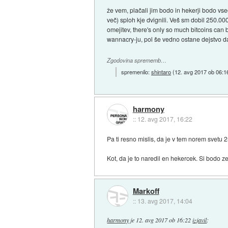
že vem, plačali jim bodo in hekerji bodo vse
več) sploh kje dvignili. Veš sm dobil 250.0
omejitev, there's only so much bitcoins can b
wannacry-ju, pol še vedno ostane dejstvo d
Zgodovina sprememb…
spremenilo:
shintaro
(
12. avg 2017 ob 06:1
harmony
::
12. avg 2017, 16:22
Pa ti resno mislis, da je v tem norem svetu
Kot, da je to naredil en hekercek. Si bodo ze 
Markoff
::
13. avg 2017, 14:04
harmony
je
12. avg 2017 ob 16:22
izjavil
: