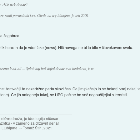
tu 250k nek denar?
ze znali porazdeliti kes. Glede na trg bitkojna, je teh 250k
ga žogobrca.
elik hoax in da je vdor fake (news). Nič novega ne bi to bilo v človekovem svetu.
seeno leak-ali ... Sploh kaj boš dajal denar tem bedakom, k te
t, temveč ji ta nezadržno pada skozi čas. Če jim plačajo in se hekerji vsaj nekaj 
tene). Če jih nategnejo takoj, se HBO pač ne bo več negoušijejtal s teroristi.
 ničvredneža, je ideologija ničesar
ažniku - v zameno za državni denar
 Ljubljane. -- Tomaž Štih, 2021