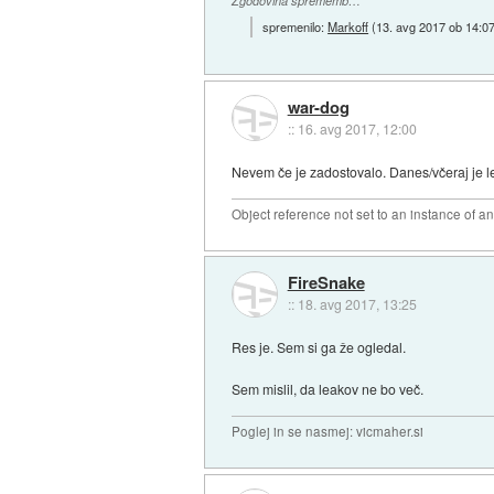
Zgodovina sprememb…
spremenilo:
Markoff
(
13. avg 2017 ob 14:0
war-dog
::
16. avg 2017, 12:00
Nevem če je zadostovalo. Danes/včeraj je l
Object reference not set to an instance of an
FireSnake
::
18. avg 2017, 13:25
Res je. Sem si ga že ogledal.
Sem mislil, da leakov ne bo več.
Poglej in se nasmej: vicmaher.si