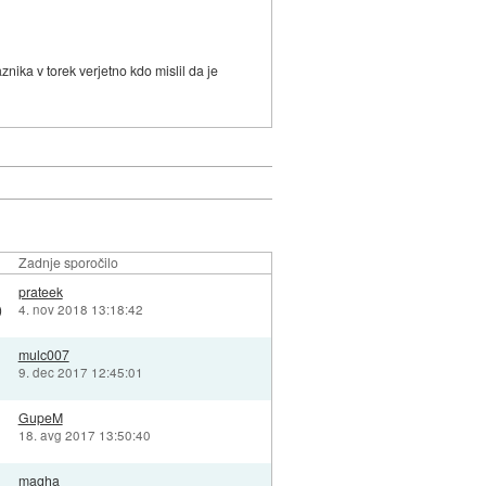
nika v torek verjetno kdo mislil da je
Zadnje sporočilo
prateek
)
4. nov 2018 13:18:42
mulc007
9. dec 2017 12:45:01
GupeM
18. avg 2017 13:50:40
magha