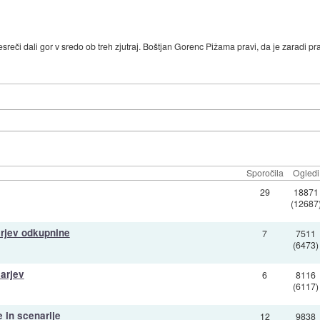
eči dali gor v sredo ob treh zjutraj. Boštjan Gorenc Pižama pravi, da je zaradi praz
Sporočila
Ogledi
29
18871
(12687
arjev odkupnine
7
7511
(6473)
arjev
6
8116
(6117)
 in scenarije
12
9838