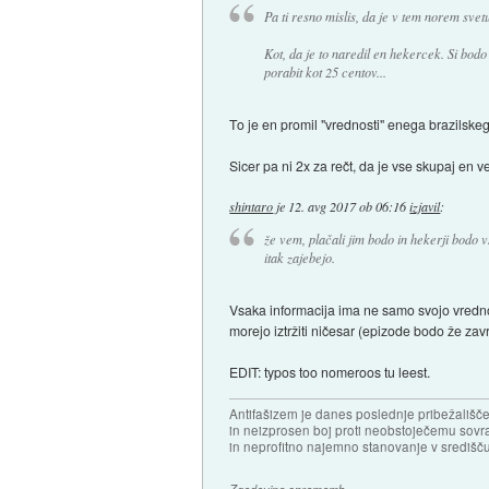
Pa ti resno mislis, da je v tem norem sve
Kot, da je to naredil en hekercek. Si bodo 
porabit kot 25 centov...
To je en promil "vrednosti" enega brazilske
Sicer pa ni 2x za rečt, da je vse skupaj en v
shintaro
je
12. avg 2017 ob 06:16
izjavil
:
že vem, plačali jim bodo in hekerji bodo v
itak zajebejo.
Vsaka informacija ima ne samo svojo vrednos
morejo iztržiti ničesar (epizode bodo že zavr
EDIT: typos too nomeroos tu leest.
Antifašizem je danes poslednje pribežališče
in neizprosen boj proti neobstoječemu sovr
in neprofitno najemno stanovanje v središču