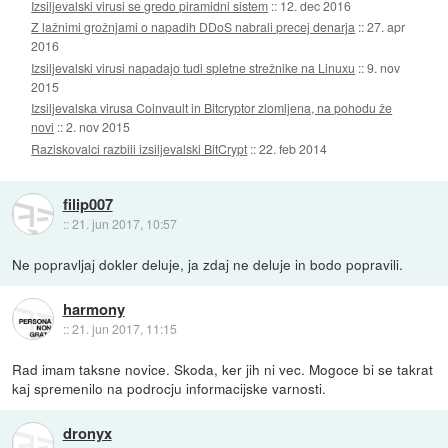
Izsiljevalski virusi se gredo piramidni sistem
::
12. dec 2016
Z lažnimi grožnjami o napadih DDoS nabrali precej denarja
::
27. apr
2016
Izsiljevalski virusi napadajo tudi spletne strežnike na Linuxu
::
9. nov
2015
Izsiljevalska virusa Coinvault in Bitcryptor zlomljena, na pohodu že
novi
::
2. nov 2015
Raziskovalci razbili izsiljevalski BitCrypt
::
22. feb 2014
filip007
::
21. jun 2017, 10:57
Ne popravljaj dokler deluje, ja zdaj ne deluje in bodo popravili.
harmony
::
21. jun 2017, 11:15
Rad imam taksne novice. Skoda, ker jih ni vec. Mogoce bi se takrat
kaj spremenilo na podrocju informacijske varnosti.
dronyx