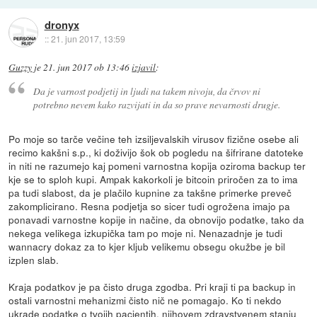
dronyx
::
21. jun 2017, 13:59
Guzzy
je
21. jun 2017 ob 13:46
izjavil
:
Da je varnost podjetij in ljudi na takem nivoju, da črvov ni
potrebno nevem kako razvijati in da so prave nevarnosti drugje.
Po moje so tarče večine teh izsiljevalskih virusov fizične osebe ali
recimo kakšni s.p., ki doživijo šok ob pogledu na šifrirane datoteke
in niti ne razumejo kaj pomeni varnostna kopija oziroma backup ter
kje se to sploh kupi. Ampak kakorkoli je bitcoin priročen za to ima
pa tudi slabost, da je plačilo kupnine za takšne primerke preveč
zakomplicirano. Resna podjetja so sicer tudi ogrožena imajo pa
ponavadi varnostne kopije in načine, da obnovijo podatke, tako da
nekega velikega izkupička tam po moje ni. Nenazadnje je tudi
wannacry dokaz za to kjer kljub velikemu obsegu okužbe je bil
izplen slab.
Kraja podatkov je pa čisto druga zgodba. Pri kraji ti pa backup in
ostali varnostni mehanizmi čisto nič ne pomagajo. Ko ti nekdo
ukrade
podatke o tvojih pacientih
, njihovem zdravstvenem stanju