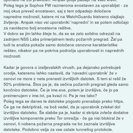
Poleg tega je Sophos FW razmeroma enostaven za uporabljat - za
moj okus preveč enostaven, saj s tem odpadejo določene
napredne možnosti, katere mi na WatchGuardu bistveno olajšajo
življenje. Ampak niso vsi uporabniki 'napredni' in se potem odločajo
za navidezno bolj enostavne rešitve.
V dobro se jim lahko šteje to, da so se zelo solidno odrezali na
zadnjem NSS Labs primerjalnem testu požarnih pregrad. Žal pa
tudi ta analiza pokaže samo določene osnovne karakteristike
rešitev, nikakor pa ne pokriva področja uporabnosti in naprednih
možnosti.
Kadar je govora o izsiljevalskih virusih, pa dejansko potrebuješ
orodje, kateremu lahko nastaviš, da 'navadni uporabnik' že v
osnovi ne more z neta prenesti izvršljivih datotek. S tem si rešil že
50% problema. Štos pa je, da večina požarnih pregrad gleda samo
končnico datoteke. Če je ime.exe, potem je izvršljiva, če jo pa
preimenujem v ime.txt, pa kvazi ni. Pa je res tako?
Poleg tega se danes te datoteke pogosto prenašajo preko https.
Če ga ne dekriptiraš, ne boš vedel, da je uporabnik zvlekel dol
izvršljivo datoteko. Še slabše pa je, kadar si skripta zvleče dodatne
izvršljive komponente preko Tor omrežja - če ga nisi blokiral že v
osnovi, ti nobena požarna pregrada ne bo zaznala izvršljive
datoteke. Podobno velja za vse ostale tunneling protokole.