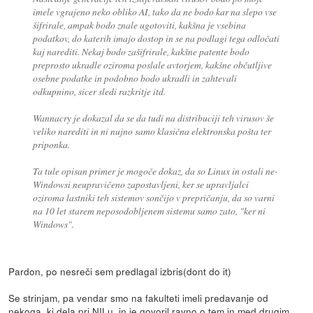
imele vgrajeno neko obliko AI, tako da ne bodo kar na slepo vse
šifrirale, ampak bodo znale ugotoviti, kakšna je vsebina
podatkov, do katerih imajo dostop in se na podlagi tega odločati
kaj narediti. Nekaj bodo zašifrirale, kakšne patente bodo
preprosto ukradle oziroma poslale avtorjem, kakšne občutljive
osebne podatke in podobno bodo ukradli in zahtevali
odkupnino, sicer sledi razkritje itd.
Wannacry je dokazal da se da tudi na distribuciji teh virusov še
veliko narediti in ni nujno samo klasična elektronska pošta ter
priponka.
Ta tule opisan primer je mogoče dokaz, da so Linux in ostali ne-
Windowsi neupravičeno zapostavljeni, ker se upravljalci
oziroma lastniki teh sistemov sončijo v prepričanju, da so varni
na 10 let starem neposodobljenem sistemu samo zato, "ker ni
Windows".
Pardon, po nesreči sem predlagal izbris(dont do it)
Se strinjam, pa vendar smo na fakulteti imeli predavanje od
nekoga, ki dela pri
NILu
, in je govoril ravno o tem in med drugim