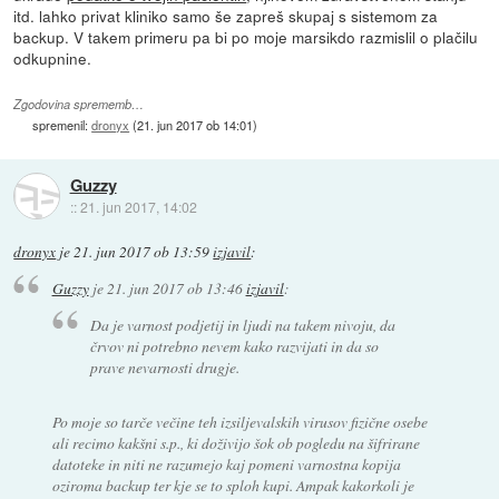
itd. lahko privat kliniko samo še zapreš skupaj s sistemom za
backup. V takem primeru pa bi po moje marsikdo razmislil o plačilu
odkupnine.
Zgodovina sprememb…
spremenil:
dronyx
(
21. jun 2017 ob 14:01
)
Guzzy
::
21. jun 2017, 14:02
dronyx
je
21. jun 2017 ob 13:59
izjavil
:
Guzzy
je
21. jun 2017 ob 13:46
izjavil
:
Da je varnost podjetij in ljudi na takem nivoju, da
črvov ni potrebno nevem kako razvijati in da so
prave nevarnosti drugje.
Po moje so tarče večine teh izsiljevalskih virusov fizične osebe
ali recimo kakšni s.p., ki doživijo šok ob pogledu na šifrirane
datoteke in niti ne razumejo kaj pomeni varnostna kopija
oziroma backup ter kje se to sploh kupi. Ampak kakorkoli je