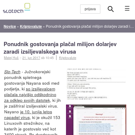
☰
Novice
»
Kriptovalute
»
Ponudnik gostovanja plačal milijon dolarjev zaradi izsiljevalskega virusa
Ponudnik gostovanja plačal milijon dolarjev
zaradi izsiljevalskega virusa
Matej Huš
::
21. jun 2017
ob 10:45
Kriptovalute
- Južnokorejski
Slo-Tech
ponudnik spletnega
gostovanja Nayana sodi med
podjetja, ki
so izsiljevalcem
plačala najvišjo odškodnino
za odklep svojih datotek
, ki jih
je zašifriral izsiljevalski virus.
Nayano
je 10. junija letos
napadel virus
, ki je okužil 153
Linuxovih strežnikov, na
katerih je gostovalo več kot
3400 strank. Po dvodnevnih