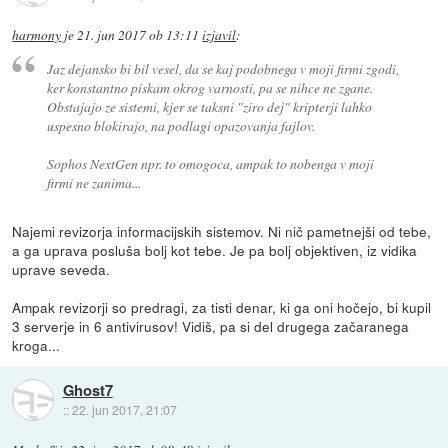
harmony
je
21. jun 2017 ob 13:11
izjavil
:
Jaz dejansko bi bil vesel, da se kaj podobnega v moji firmi zgodi,
ker konstantno piskam okrog varnosti, pa se nihce ne zgane.
Obstajajo ze sistemi, kjer se taksni "ziro dej" kripterji lahko
uspesno blokirajo, na podlagi opazovanja fajlov.
Sophos NextGen npr. to omogoca, ampak to nobenga v moji
firmi ne zanima...
Najemi revizorja informacijskih sistemov. Ni nič pametnejši od tebe,
a ga uprava posluša bolj kot tebe. Je pa bolj objektiven, iz vidika
uprave seveda.
Ampak revizorji so predragi, za tisti denar, ki ga oni hočejo, bi kupil
3 serverje in 6 antivirusov! Vidiš, pa si del drugega začaranega
kroga...
Ghost7
::
22. jun 2017, 21:07