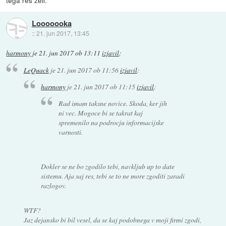
tega res želi.
Looooooka
::
21. jun 2017, 13:45
harmony
je
21. jun 2017 ob 13:11
izjavil
:
LeQuack
je
21. jun 2017 ob 11:56
izjavil
:
harmony
je
21. jun 2017 ob 11:15
izjavil
:
Rad imam taksne novice. Skoda, ker jih
ni vec. Mogoce bi se takrat kaj
spremenilo na podrocju informacijske
varnosti.
Dokler se ne bo zgodilo tebi, navkljub up to date
sistemu. Aja saj res, tebi se to ne more zgoditi zaradi
razlogov.
WTF?
Jaz dejansko bi bil vesel, da se kaj podobnega v moji firmi zgodi,