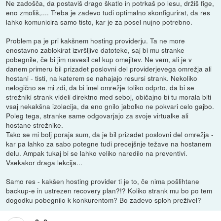
Ne zadošča, da postaviš drago škatlo in potrkaš po lesu, držiš fige,
eno zmoliš,.... Treba je zadevo tudi optimalno skonfigurirat, da res
lahko komunicira samo tisto, kar je za posel nujno potrebno.
Problem pa je pri kakšnem hosting providerju. Ta ne more
enostavno zablokirat izvršljive datoteke, saj bi mu stranke
pobegnile, če bi jim navesil cel kup omejitev. Ne vem, ali je v
danem primeru bil prizadet poslovni del providerjevega omrežja ali
hostani - tisti, na katerem se nahajajo resursi strank. Nekoliko
nelogično se mi zdi, da bi imel omrežje toliko odprto, da bi se
strežniki strank videli direktno med seboj, običajno bi tu morala biti
vsaj nekakšna izolacija, da eno gnilo jabolko ne pokvari celo gajbo.
Poleg tega, stranke same odgovarjajo za svoje virtualke ali
hostane strežnike.
Tako se mi bolj poraja sum, da je bil prizadet poslovni del omrežja -
kar pa lahko za sabo potegne tudi precejšnje težave na hostanem
delu. Ampak tukaj bi se lahko veliko naredilo na preventivi.
Vsekakor draga lekcija...
Samo res - kakšen hosting provider ti je to, če nima pošlihtane
backup-e in ustrezen recovery plan?!? Koliko strank mu bo po tem
dogodku pobegnilo k konkurentom? Bo zadevo sploh preživel?