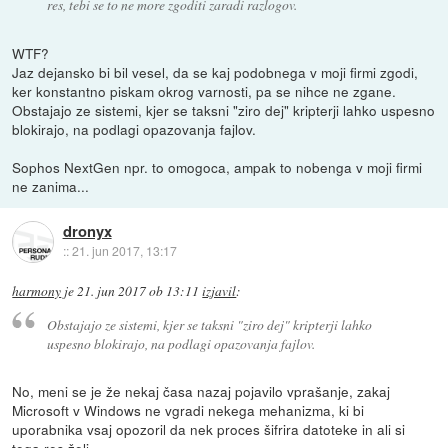
res, tebi se to ne more zgoditi zaradi razlogov.
WTF?
Jaz dejansko bi bil vesel, da se kaj podobnega v moji firmi zgodi,
ker konstantno piskam okrog varnosti, pa se nihce ne zgane.
Obstajajo ze sistemi, kjer se taksni "ziro dej" kripterji lahko uspesno
blokirajo, na podlagi opazovanja fajlov.
Sophos NextGen npr. to omogoca, ampak to nobenga v moji firmi
ne zanima...
dronyx
::
21. jun 2017, 13:17
harmony
je
21. jun 2017 ob 13:11
izjavil
:
Obstajajo ze sistemi, kjer se taksni "ziro dej" kripterji lahko
uspesno blokirajo, na podlagi opazovanja fajlov.
No, meni se je že nekaj časa nazaj pojavilo vprašanje, zakaj
Microsoft v Windows ne vgradi nekega mehanizma, ki bi
uporabnika vsaj opozoril da nek proces šifrira datoteke in ali si