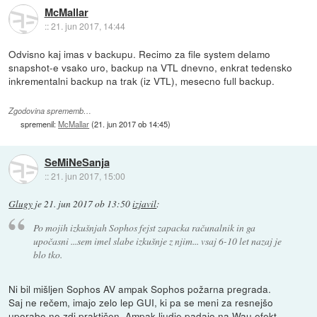
McMallar
::
21. jun 2017, 14:44
Odvisno kaj imas v backupu. Recimo za file system delamo
snapshot-e vsako uro, backup na VTL dnevno, enkrat tedensko
inkrementalni backup na trak (iz VTL), mesecno full backup.
Zgodovina sprememb…
spremenil:
McMallar
(
21. jun 2017 ob 14:45
)
SeMiNeSanja
::
21. jun 2017, 15:00
Glugy
je
21. jun 2017 ob 13:50
izjavil
:
Po mojih izkušnjah Sophos fejst zapacka računalnik in ga
upočasni ...sem imel slabe izkušnje z njim... vsaj 6-10 let nazaj je
blo tko.
Ni bil mišljen Sophos AV ampak Sophos požarna pregrada.
Saj ne rečem, imajo zelo lep GUI, ki pa se meni za resnejšo
uporabo ne zdi praktičen. Ampak ljudje padajo na Wau efekt.