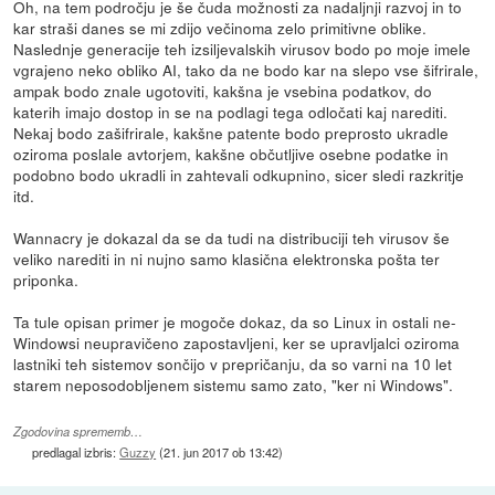
Oh, na tem področju je še čuda možnosti za nadaljnji razvoj in to
kar straši danes se mi zdijo večinoma zelo primitivne oblike.
Naslednje generacije teh izsiljevalskih virusov bodo po moje imele
vgrajeno neko obliko AI, tako da ne bodo kar na slepo vse šifrirale,
ampak bodo znale ugotoviti, kakšna je vsebina podatkov, do
katerih imajo dostop in se na podlagi tega odločati kaj narediti.
Nekaj bodo zašifrirale, kakšne patente bodo preprosto ukradle
oziroma poslale avtorjem, kakšne občutljive osebne podatke in
podobno bodo ukradli in zahtevali odkupnino, sicer sledi razkritje
itd.
Wannacry je dokazal da se da tudi na distribuciji teh virusov še
veliko narediti in ni nujno samo klasična elektronska pošta ter
priponka.
Ta tule opisan primer je mogoče dokaz, da so Linux in ostali ne-
Windowsi neupravičeno zapostavljeni, ker se upravljalci oziroma
lastniki teh sistemov sončijo v prepričanju, da so varni na 10 let
starem neposodobljenem sistemu samo zato, "ker ni Windows".
Zgodovina sprememb…
predlagal izbris:
Guzzy
(
21. jun 2017 ob 13:42
)