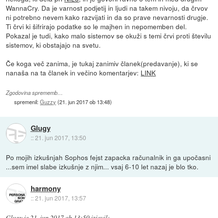
WannaCry. Da je varnost podjetij in ljudi na takem nivoju, da črvov
ni potrebno nevem kako razvijati in da so prave nevarnosti drugje.
Ti črvi ki šifrirajo podatke so le majhen in nepomemben del.
Pokazal je tudi, kako malo sistemov se okuži s temi črvi proti številu
sistemov, ki obstajajo na svetu.
Če koga več zanima, je tukaj zanimiv članek(predavanje), ki se
nanaša na ta članek in večino komentarjev:
LINK
Zgodovina sprememb…
spremenil:
Guzzy
(
21. jun 2017 ob 13:48
)
Glugy
::
21. jun 2017, 13:50
Po mojih izkušnjah Sophos fejst zapacka računalnik in ga upočasni
...sem imel slabe izkušnje z njim... vsaj 6-10 let nazaj je blo tko.
harmony
::
21. jun 2017, 13:57
Glugy
je
21. jun 2017 ob 13:50
izjavil
: