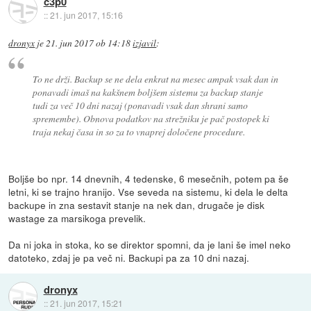
c3p0
::
21. jun 2017, 15:16
dronyx
je
21. jun 2017 ob 14:18
izjavil
:
To ne drži. Backup se ne dela enkrat na mesec ampak vsak dan in
ponavadi imaš na kakšnem boljšem sistemu za backup stanje
tudi za več 10 dni nazaj (ponavadi vsak dan shrani samo
spremembe). Obnova podatkov na strežniku je pač postopek ki
traja nekaj časa in so za to vnaprej določene procedure.
Boljše bo npr. 14 dnevnih, 4 tedenske, 6 mesečnih, potem pa še
letni, ki se trajno hranijo. Vse seveda na sistemu, ki dela le delta
backupe in zna sestavit stanje na nek dan, drugače je disk
wastage za marsikoga prevelik.
Da ni joka in stoka, ko se direktor spomni, da je lani še imel neko
datoteko, zdaj je pa več ni. Backupi pa za 10 dni nazaj.
dronyx
::
21. jun 2017, 15:21