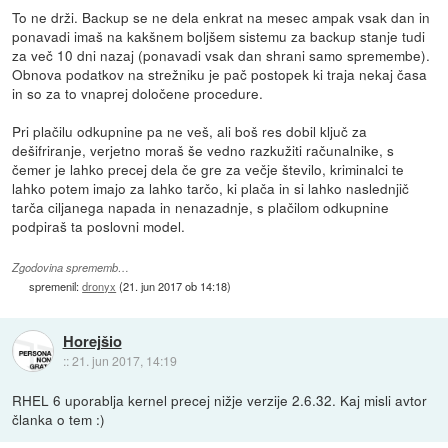
To ne drži. Backup se ne dela enkrat na mesec ampak vsak dan in
ponavadi imaš na kakšnem boljšem sistemu za backup stanje tudi
za več 10 dni nazaj (ponavadi vsak dan shrani samo spremembe).
Obnova podatkov na strežniku je pač postopek ki traja nekaj časa
in so za to vnaprej določene procedure.
Pri plačilu odkupnine pa ne veš, ali boš res dobil ključ za
dešifriranje, verjetno moraš še vedno razkužiti računalnike, s
čemer je lahko precej dela če gre za večje število, kriminalci te
lahko potem imajo za lahko tarčo, ki plača in si lahko naslednjič
tarča ciljanega napada in nenazadnje, s plačilom odkupnine
podpiraš ta poslovni model.
Zgodovina sprememb…
spremenil:
dronyx
(
21. jun 2017 ob 14:18
)
Horejšio
::
21. jun 2017, 14:19
RHEL 6 uporablja kernel precej nižje verzije 2.6.32. Kaj misli avtor
članka o tem :)