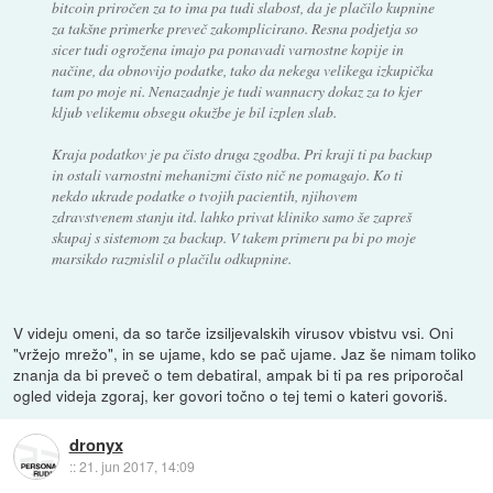
bitcoin priročen za to ima pa tudi slabost, da je plačilo kupnine
za takšne primerke preveč zakomplicirano. Resna podjetja so
sicer tudi ogrožena imajo pa ponavadi varnostne kopije in
načine, da obnovijo podatke, tako da nekega velikega izkupička
tam po moje ni. Nenazadnje je tudi wannacry dokaz za to kjer
kljub velikemu obsegu okužbe je bil izplen slab.
Kraja podatkov je pa čisto druga zgodba. Pri kraji ti pa backup
in ostali varnostni mehanizmi čisto nič ne pomagajo. Ko ti
nekdo ukrade podatke o tvojih pacientih, njihovem
zdravstvenem stanju itd. lahko privat kliniko samo še zapreš
skupaj s sistemom za backup. V takem primeru pa bi po moje
marsikdo razmislil o plačilu odkupnine.
V videju omeni, da so tarče izsiljevalskih virusov vbistvu vsi. Oni
"vržejo mrežo", in se ujame, kdo se pač ujame. Jaz še nimam toliko
znanja da bi preveč o tem debatiral, ampak bi ti pa res priporočal
ogled videja zgoraj, ker govori točno o tej temi o kateri govoriš.
dronyx
::
21. jun 2017, 14:09