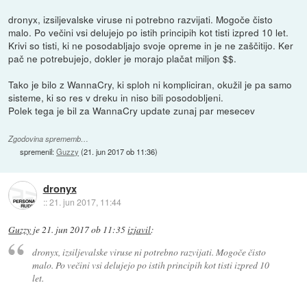
dronyx, izsiljevalske viruse ni potrebno razvijati. Mogoče čisto
malo. Po večini vsi delujejo po istih principih kot tisti izpred 10 let.
Krivi so tisti, ki ne posodabljajo svoje opreme in je ne zaščitijo. Ker
pač ne potrebujejo, dokler je morajo plačat miljon $$.
Tako je bilo z WannaCry, ki sploh ni kompliciran, okužil je pa samo
sisteme, ki so res v dreku in niso bili posodobljeni.
Polek tega je bil za WannaCry update zunaj par mesecev
Zgodovina sprememb…
spremenil:
Guzzy
(
21. jun 2017 ob 11:36
)
dronyx
::
21. jun 2017, 11:44
Guzzy
je
21. jun 2017 ob 11:35
izjavil
:
dronyx, izsiljevalske viruse ni potrebno razvijati. Mogoče čisto
malo. Po večini vsi delujejo po istih principih kot tisti izpred 10
let.