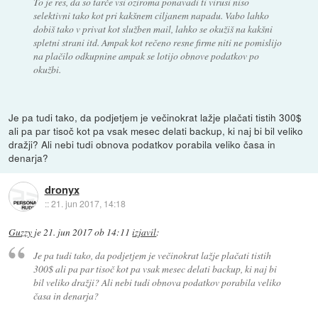
To je res, da so tarče vsi oziroma ponavadi ti virusi niso
selektivni tako kot pri kakšnem ciljanem napadu. Vabo lahko
dobiš tako v privat kot služben mail, lahko se okužiš na kakšni
spletni strani itd. Ampak kot rečeno resne firme niti ne pomislijo
na plačilo odkupnine ampak se lotijo obnove podatkov po
okužbi.
Je pa tudi tako, da podjetjem je večinokrat lažje plačati tistih 300$
ali pa par tisoč kot pa vsak mesec delati backup, ki naj bi bil veliko
dražji? Ali nebi tudi obnova podatkov porabila veliko časa in
denarja?
dronyx
::
21. jun 2017, 14:18
Guzzy
je
21. jun 2017 ob 14:11
izjavil
:
Je pa tudi tako, da podjetjem je večinokrat lažje plačati tistih
300$ ali pa par tisoč kot pa vsak mesec delati backup, ki naj bi
bil veliko dražji? Ali nebi tudi obnova podatkov porabila veliko
časa in denarja?