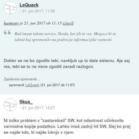
LeQuack
::
21. jun 2017, 11:56
harmony
je
21. jun 2017 ob 11:15
izjavil
:
Rad imam taksne novice. Skoda, ker jih ni vec. Mogoce bi se
takrat kaj spremenilo na podrocju informacijske varnosti.
Dokler se ne bo zgodilo tebi, navkljub up to date sistemu. Aja saj
res, tebi se to ne more zgoditi zaradi razlogov.
Zgodovina sprememb…
spremenil:
LeQuack
(
21. jun 2017 ob 11:57
)
fikus_
::
21. jun 2017, 12:27
Ni toliko problem v "zastarelosti" SW, kot odsotnost učinkovite
varnostne kopije podatkov. Lahko imaš zadnji hit SW, Slej ko prej
se najde kdo, ki najde luknjo v njem.