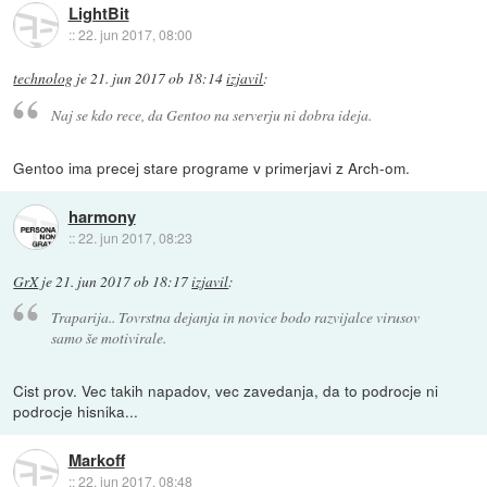
LightBit
::
22. jun 2017, 08:00
technolog
je
21. jun 2017 ob 18:14
izjavil
:
Naj se kdo rece, da Gentoo na serverju ni dobra ideja.
Gentoo ima precej stare programe v primerjavi z Arch-om.
harmony
::
22. jun 2017, 08:23
GrX
je
21. jun 2017 ob 18:17
izjavil
:
Traparija.. Tovrstna dejanja in novice bodo razvijalce virusov
samo še motivirale.
Cist prov. Vec takih napadov, vec zavedanja, da to podrocje ni
podrocje hisnika...
Markoff
::
22. jun 2017, 08:48