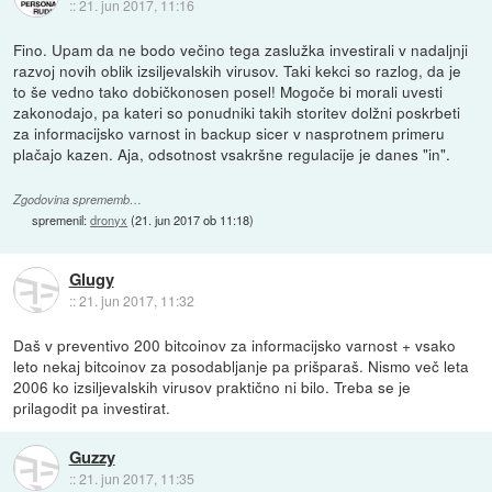
::
21. jun 2017, 11:16
Fino. Upam da ne bodo večino tega zaslužka investirali v nadaljnji
razvoj novih oblik izsiljevalskih virusov. Taki kekci so razlog, da je
to še vedno tako dobičkonosen posel! Mogoče bi morali uvesti
zakonodajo, pa kateri so ponudniki takih storitev dolžni poskrbeti
za informacijsko varnost in backup sicer v nasprotnem primeru
plačajo kazen. Aja, odsotnost vsakršne regulacije je danes "in".
Zgodovina sprememb…
spremenil:
dronyx
(
21. jun 2017 ob 11:18
)
Glugy
::
21. jun 2017, 11:32
Daš v preventivo 200 bitcoinov za informacijsko varnost + vsako
leto nekaj bitcoinov za posodabljanje pa prišparaš. Nismo več leta
2006 ko izsiljevalskih virusov praktično ni bilo. Treba se je
prilagodit pa investirat.
Guzzy
::
21. jun 2017, 11:35