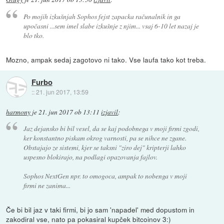
Po mojih izkušnjah Sophos fejst zapacka računalnik in ga
upočasni ...sem imel slabe izkušnje z njim... vsaj 6-10 let nazaj je
blo tko.
Mozno, ampak sedaj zagotovo ni tako. Vse laufa tako kot treba.
Furbo
::
21. jun 2017, 13:59
harmony
je
21. jun 2017 ob 13:11
izjavil
:
Jaz dejansko bi bil vesel, da se kaj podobnega v moji firmi zgodi,
ker konstantno piskam okrog varnosti, pa se nihce ne zgane.
Obstajajo ze sistemi, kjer se taksni "ziro dej" kripterji lahko
uspesno blokirajo, na podlagi opazovanja fajlov.
Sophos NextGen npr. to omogoca, ampak to nobenga v moji
firmi ne zanima...
Če bi bil jaz v taki firmi, bi jo sam 'napadel' med dopustom in
zakodiral vse, nato pa pokasiral kupček bitcoinov 3:)