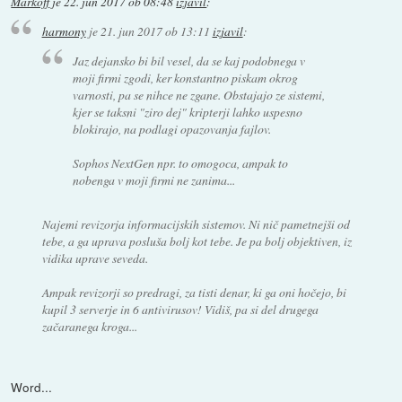
Markoff
je
22. jun 2017 ob 08:48
izjavil
:
harmony
je
21. jun 2017 ob 13:11
izjavil
:
Jaz dejansko bi bil vesel, da se kaj podobnega v
moji firmi zgodi, ker konstantno piskam okrog
varnosti, pa se nihce ne zgane. Obstajajo ze sistemi,
kjer se taksni "ziro dej" kripterji lahko uspesno
blokirajo, na podlagi opazovanja fajlov.
Sophos NextGen npr. to omogoca, ampak to
nobenga v moji firmi ne zanima...
Najemi revizorja informacijskih sistemov. Ni nič pametnejši od
tebe, a ga uprava posluša bolj kot tebe. Je pa bolj objektiven, iz
vidika uprave seveda.
Ampak revizorji so predragi, za tisti denar, ki ga oni hočejo, bi
kupil 3 serverje in 6 antivirusov! Vidiš, pa si del drugega
začaranega kroga...
Word...