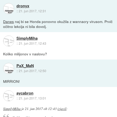
dronyx
::
21. jun 2017, 12:31
Danes
naj bi se Honda ponovno okužila z wannacry virusom. Prvič
očitno lekcija ni bila dovolj.
SimplyMiha
::
21. jun 2017, 12:43
Koliko milijonov v naslovu?
PaX_MaN
::
21. jun 2017, 12:50
MIRRION!
aycabron
::
21. jun 2017, 13:01
SimplyMiha
je
21. jun 2017 ob 12:43
izjavil
: