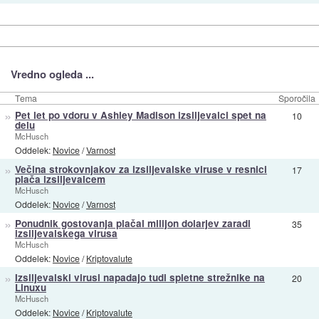
Vredno ogleda ...
Tema
Sporočila
»
Pet let po vdoru v Ashley Madison izsiljevalci spet na
10
delu
McHusch
Oddelek:
Novice
/
Varnost
»
Večina strokovnjakov za izsiljevalske viruse v resnici
17
plača izsiljevalcem
McHusch
Oddelek:
Novice
/
Varnost
»
Ponudnik gostovanja plačal milijon dolarjev zaradi
35
izsiljevalskega virusa
McHusch
Oddelek:
Novice
/
Kriptovalute
»
Izsiljevalski virusi napadajo tudi spletne strežnike na
20
Linuxu
McHusch
Oddelek:
Novice
/
Kriptovalute