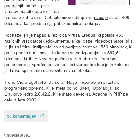
pogajanjih so se s pisci
virusov uspeli dogovoriti, da
namesto zahtevanih 550 bitcoinov odkupnine
plačajo
slabih 400
bitcoinov, kar predstavlja približno milijon dolarjev.
Kot kaže, jih je napadla različica virusa Erebus, ki poišče 433
različnih vrst datotek (dokumente, slike, baze, videoposnetke itd.)
in jih zašifrira. Izsiljevalci so od podjetja zahtevali 550 bitcoinov, ki
pa jih podjetje ni imelo. Na koncu so se izpogajali za 397,6
bitcoinov, ki jih je Nayana plačala v treh obrokih. Toda bolj
pomembno je vprašanje, kje so imeli varnostne kopije in kako so
jih lahko sploh tako učinkovito in v celoti okužili.
Trend Micro ugotavlja
, da so pri Nayani uporabljali prastaro
programsko opremo, ki je imela polno lukenj. Uporabljali so
Linuxovo jedro 2.6.42.2, ki je staro devet let, Apache in PHP pa
celo iz leta 2006.
35 komentarjev
Preberite si še…