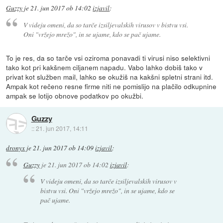
Guzzy
je
21. jun 2017 ob 14:02
izjavil
:
V videju omeni, da so tarče izsiljevalskih virusov v bistvu vsi.
Oni "vržejo mrežo", in se ujame, kdo se pač ujame.
To je res, da so tarče vsi oziroma ponavadi ti virusi niso selektivni
tako kot pri kakšnem ciljanem napadu. Vabo lahko dobiš tako v
privat kot služben mail, lahko se okužiš na kakšni spletni strani itd.
Ampak kot rečeno resne firme niti ne pomislijo na plačilo odkupnine
ampak se lotijo obnove podatkov po okužbi.
Guzzy
::
21. jun 2017, 14:11
dronyx
je
21. jun 2017 ob 14:09
izjavil
:
Guzzy
je
21. jun 2017 ob 14:02
izjavil
:
V videju omeni, da so tarče izsiljevalskih virusov v
bistvu vsi. Oni "vržejo mrežo", in se ujame, kdo se
pač ujame.