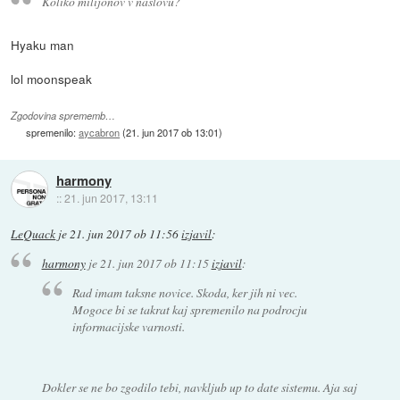
Koliko milijonov v naslovu?
Hyaku man
lol moonspeak
Zgodovina sprememb…
spremenilo:
aycabron
(
21. jun 2017 ob 13:01
)
harmony
::
21. jun 2017, 13:11
LeQuack
je
21. jun 2017 ob 11:56
izjavil
:
harmony
je
21. jun 2017 ob 11:15
izjavil
:
Rad imam taksne novice. Skoda, ker jih ni vec.
Mogoce bi se takrat kaj spremenilo na podrocju
informacijske varnosti.
Dokler se ne bo zgodilo tebi, navkljub up to date sistemu. Aja saj