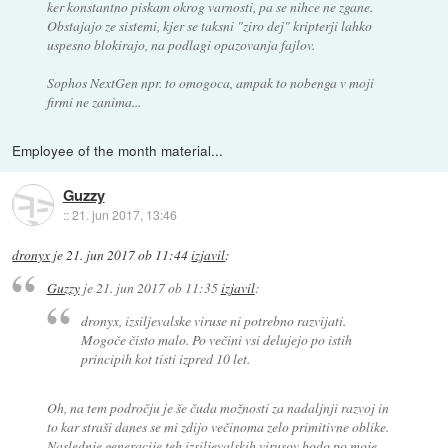
ker konstantno piskam okrog varnosti, pa se nihce ne zgane.
Obstajajo ze sistemi, kjer se taksni "ziro dej" kripterji lahko
uspesno blokirajo, na podlagi opazovanja fajlov.
Sophos NextGen npr. to omogoca, ampak to nobenga v moji
firmi ne zanima...
Employee of the month material...
Guzzy
::
21. jun 2017, 13:46
dronyx
je
21. jun 2017 ob 11:44
izjavil
:
Guzzy
je
21. jun 2017 ob 11:35
izjavil
:
dronyx, izsiljevalske viruse ni potrebno razvijati.
Mogoče čisto malo. Po večini vsi delujejo po istih
principih kot tisti izpred 10 let.
Oh, na tem področju je še čuda možnosti za nadaljnji razvoj in
to kar straši danes se mi zdijo večinoma zelo primitivne oblike.
Naslednje generacije teh izsiljevalskih virusov bodo po moje