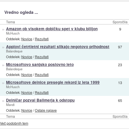
Vredno ogleda ...
Tema
Sporočila
»
Amazon ob visokem dobičku spet v klubu bilijon
9
McHusch
Oddelek:
Novice
/
Rezultati
»
Applovi četrtletni rezultati slikajo negotovo prihodnost
97
Balandeque
Oddelek:
Novice
/
Rezultati
»
Microsoftovo sanjsko poslovno leto
23
Balandeque
Oddelek:
Novice
/
Rezultati
»
Microsoftove delnice presegle rekord iz leta 1999
13
McHusch
Oddelek:
Novice
/
Rezultati
»
Delničar pozval Ballmerja k odstopu
65
Mandi
Oddelek:
Novice
/
Ostale najave
Tema
Sporočila
Več podobnih tem