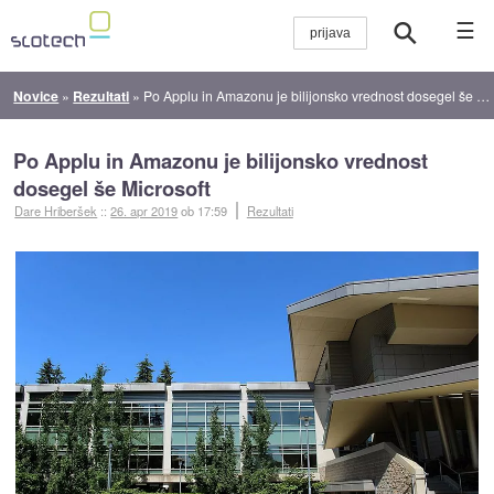
☰
Novice
»
Rezultati
»
Po Applu in Amazonu je bilijonsko vrednost dosegel še Microsoft
Po Applu in Amazonu je bilijonsko vrednost
dosegel še Microsoft
Dare Hriberšek
::
26. apr 2019
ob 17:59
Rezultati