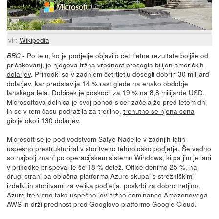
vir:
Wikipedia
- Po tem, ko je podjetje objavilo četrtletne rezultate boljše od
BBC
pričakovanj,
je njegova tržna vrednost presegla bilijon ameriških
dolarjev
. Prihodki so v zadnjem četrtletju dosegli dobrih 30 milijard
dolarjev, kar predstavlja 14 % rast glede na enako obdobje
lanskega leta. Dobiček je poskočil za 19 % na 8,8 milijarde USD.
Microsoftova delnica je svoj pohod sicer začela že pred letom dni
in se v tem času podražila za tretjino,
trenutno se njena cena
giblje
okoli 130 dolarjev.
Microsoft se je pod vodstvom Satye Nadelle v zadnjih letih
uspešno prestrukturiral v storitveno tehnološko podjetje. Še vedno
so najbolj znani po operacijskem sistemu Windows, ki pa jim je lani
v prihodke prispeval le še 18 % delež. Office denimo 25 %, na
drugi strani pa oblačna platforma Azure skupaj s strežniškimi
izdelki in storitvami za velika podjetja, poskrbi za dobro tretjino.
Azure trenutno tako uspešno lovi tržno dominanco Amazonovega
AWS in drži prednost pred Googlovo platformo Google Cloud.