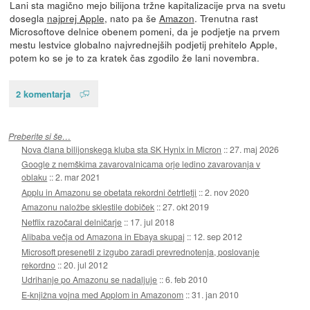
Lani sta magično mejo bilijona tržne kapitalizacije prva na svetu
dosegla
najprej Apple
, nato pa še
Amazon
. Trenutna rast
Microsoftove delnice obenem pomeni, da je podjetje na prvem
mestu lestvice globalno najvrednejših podjetij prehitelo Apple,
potem ko se je to za kratek čas zgodilo že lani novembra.
2 komentarja
Preberite si še…
Nova člana bilijonskega kluba sta SK Hynix in Micron
::
27. maj 2026
Google z nemškima zavarovalnicama orje ledino zavarovanja v
oblaku
::
2. mar 2021
Applu in Amazonu se obetata rekordni četrtletji
::
2. nov 2020
Amazonu naložbe sklestile dobiček
::
27. okt 2019
Netflix razočaral delničarje
::
17. jul 2018
Alibaba večja od Amazona in Ebaya skupaj
::
12. sep 2012
Microsoft presenetil z izgubo zaradi prevrednotenja, poslovanje
rekordno
::
20. jul 2012
Udrihanje po Amazonu se nadaljuje
::
6. feb 2010
E-knjižna vojna med Applom in Amazonom
::
31. jan 2010