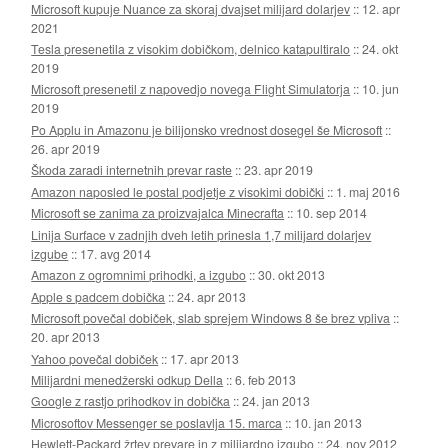
Microsoft kupuje Nuance za skoraj dvajset milijard dolarjev
::
12. apr
2021
Tesla presenetila z visokim dobičkom, delnico katapultiralo
::
24. okt
2019
Microsoft presenetil z napovedjo novega Flight Simulatorja
::
10. jun
2019
Po Applu in Amazonu je bilijonsko vrednost dosegel še Microsoft
::
26. apr 2019
Škoda zaradi internetnih prevar raste
::
23. apr 2019
Amazon naposled le postal podjetje z visokimi dobički
::
1. maj 2016
Microsoft se zanima za proizvajalca Minecrafta
::
10. sep 2014
Linija Surface v zadnjih dveh letih prinesla 1,7 milijard dolarjev
izgube
::
17. avg 2014
Amazon z ogromnimi prihodki, a izgubo
::
30. okt 2013
Apple s padcem dobička
::
24. apr 2013
Microsoft povečal dobiček, slab sprejem Windows 8 še brez vpliva
::
20. apr 2013
Yahoo povečal dobiček
::
17. apr 2013
Milijardni menedžerski odkup Della
::
6. feb 2013
Google z rastjo prihodkov in dobička
::
24. jan 2013
Microsoftov Messenger se poslavlja 15. marca
::
10. jan 2013
Hewlett-Packard žrtev prevare in z milijardno izgubo
::
24. nov 2012