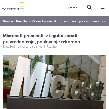
☰
Novice
»
Rezultati
»
Microsoft presenetil z izgubo zaradi prevrednotenja, poslovanje rekordno
Microsoft presenetil z izgubo zaradi
prevrednotenja, poslovanje rekordno
Matej Huš
::
20. jul 2012
ob 11:09
Rezultati