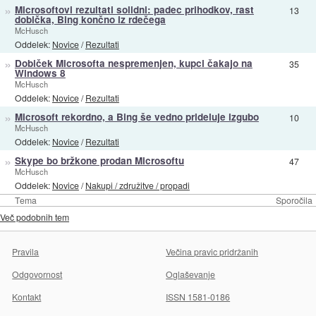
»
Microsoftovi rezultati solidni: padec prihodkov, rast
13
dobička, Bing končno iz rdečega
McHusch
Oddelek:
Novice
/
Rezultati
»
Dobiček Microsofta nespremenjen, kupci čakajo na
35
Windows 8
McHusch
Oddelek:
Novice
/
Rezultati
»
Microsoft rekordno, a Bing še vedno prideluje izgubo
10
McHusch
Oddelek:
Novice
/
Rezultati
»
Skype bo bržkone prodan Microsoftu
47
McHusch
Oddelek:
Novice
/
Nakupi / združitve / propadi
Tema
Sporočila
Več podobnih tem
Pravila
Večina pravic pridržanih
Odgovornost
Oglaševanje
Kontakt
ISSN 1581-0186