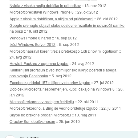
Nvidia z visoko rastjo dobička in prihodkov
::
13. nov 2012
Microsoft predstavil Windows Phone 8
::
29. okt 2012
Apple z visokim dobičkom, a nižjim od pričakovanj
::
26. okt 2012
Google prenaglo objavil slabe poslovne rezultate in povzročil paniko
na borzi
::
19. okt 2012
Windows Phone 8 nared
::
16. sep 2012
Izšel Windows Server 2012
::
5. sep 2012
Microsoft napravil korenit rez s pretekostjo tudi z novim logotipom
::
24. avg 2012
Hewlett-Packard z ogromno izgubo
::
24. avg 2012
Kalifornijski proračun z več stomilijonsko luknjo posredi slabega
poslovanja Facebooka
::
5. avg 2012
Facebook pridelal 157 milijonov dolarjev izgube
::
27. jul 2012
Dobiček Microsofta nespremenjen, kupci čakajo na Windows 8
::
20.
jan 2012
Microsoft rekordno v zadnjem četrtletju
::
22. okt 2011
Microsoft rekordno, a Bing še vedno prideluje izgubo
::
22. jul 2011
Skype bo bržkone prodan Microsoftu
::
10. maj 2011
Oraclov Sun dobičkonosen
::
25. jun 2010