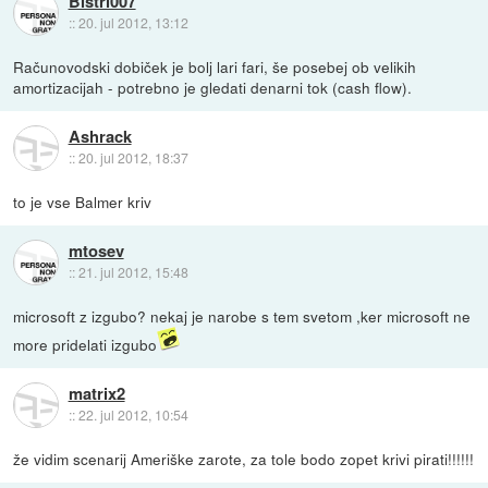
Bistri007
::
20. jul 2012, 13:12
Računovodski dobiček je bolj lari fari, še posebej ob velikih
amortizacijah - potrebno je gledati denarni tok (cash flow).
Ashrack
::
20. jul 2012, 18:37
to je vse Balmer kriv
mtosev
::
21. jul 2012, 15:48
microsoft z izgubo? nekaj je narobe s tem svetom ,ker microsoft ne
more pridelati izgubo
matrix2
::
22. jul 2012, 10:54
že vidim scenarij Ameriške zarote, za tole bodo zopet krivi pirati!!!!!!