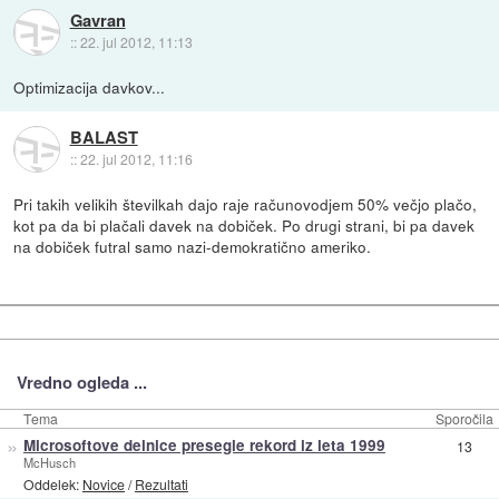
Gavran
::
22. jul 2012, 11:13
Optimizacija davkov...
BALAST
::
22. jul 2012, 11:16
Pri takih velikih številkah dajo raje računovodjem 50% večjo plačo,
kot pa da bi plačali davek na dobiček. Po drugi strani, bi pa davek
na dobiček futral samo nazi-demokratično ameriko.
Vredno ogleda ...
Tema
Sporočila
»
Microsoftove delnice presegle rekord iz leta 1999
13
McHusch
Oddelek:
Novice
/
Rezultati