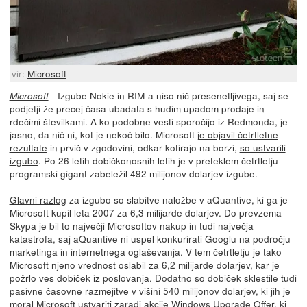
vir:
Microsoft
- Izgube Nokie in RIM-a niso nič presenetljivega, saj se
Microsoft
podjetji že precej časa ubadata s hudim upadom prodaje in
rdečimi številkami. A ko podobne vesti sporočijo iz Redmonda, je
jasno, da nič ni, kot je nekoč bilo. Microsoft
je objavil četrtletne
rezultate
in prvič v zgodovini, odkar kotirajo na borzi,
so ustvarili
izgubo
. Po 26 letih dobičkonosnih letih je v preteklem četrtletju
programski gigant zabeležil 492 milijonov dolarjev izgube.
Glavni razlog
za izgubo so slabitve naložbe v aQuantive, ki ga je
Microsoft kupil leta 2007 za 6,3 milijarde dolarjev. Do prevzema
Skypa je bil to največji Microsoftov nakup in tudi največja
katastrofa, saj aQuantive ni uspel konkurirati Googlu na področju
marketinga in internetnega oglaševanja. V tem četrtletju je tako
Microsoft njeno vrednost oslabil za 6,2 milijarde dolarjev, kar je
požrlo ves dobiček iz poslovanja. Dodatno so dobiček sklestile tudi
pasivne časovne razmejitve v višini 540 milijonov dolarjev, ki jih je
moral Microsoft ustvariti zaradi akcije Windows Upgrade Offer, ki