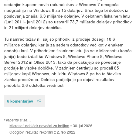
sedanjim kupcem novih računalnikov z Windows 7 omogoča
nadgradnjo na Windows 8 za 15 dolarjev. Brez tega bi dobiček iz
poslovanja znašal 6,3 milijarde dolarjev. V celotnem fiskalnem letu
(junij 2011- junij 2012) so ustvarili 73,7 milijarde dolarjev prihodkov
in 21 milijard dolarjev dobička.
Tu namreč težav ni, saj so prihodki iz prodaje dosegli 18,6
milijarde dolarjev, kar je za sedem odstotkov več kot v enakem
obdobju lani. V prihodnjem fiskalnem letu (to se v Microsoftu konča
junija) bodo izdali še Windows 8, Windows Phone 8, Windows
Server 2012 in Office 2013, tako da pričakujejo še povečanje
prodaje in visoke dobičke. V zadnjem četrtletju so prodali 85
milijonov kopij Windows, ob izidu Windows 8 pa bo ta številka
zlahka presežena. Delnica podjetja je po objavi rezultatov
pridobila 2,6 odstotka vrednosti.
6 komentarjev
Preberite si še…
Microsoft dobiček povečal za tretjino
::
30. jul 2026
Googlovi rezultati rekordni
::
2. feb 2022