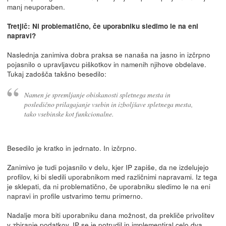
manj neuporaben.
Tretjič: Ni problematično, če uporabniku sledimo le na eni
napravi?
Naslednja zanimiva dobra praksa se nanaša na jasno in izčrpno
pojasnilo o upravljavcu piškotkov in namenih njihove obdelave.
Tukaj zadošča takšno besedilo:
Namen je spremljanje obiskanosti spletnega mesta in
posledično prilagajanje vsebin in izboljšave spletnega mesta,
tako vsebinske kot funkcionalne.
Besedilo je kratko in jedrnato. In izčrpno.
Zanimivo je tudi pojasnilo v delu, kjer IP zapiše, da ne izdelujejo
profilov, ki bi sledili uporabnikom med različnimi napravami. Iz tega
je sklepati, da ni problematično, če uporabniku sledimo le na eni
napravi in profile ustvarimo temu primerno.
Nadalje mora biti uporabniku dana možnost, da prekliče privolitev
v zbiranje podatkov. IP se je potrudil in implementiral celo dva