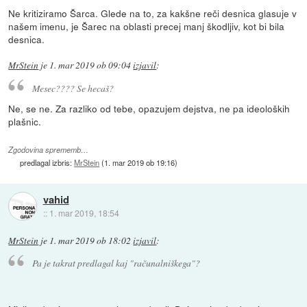
Ne kritiziramo Šarca. Glede na to, za kakšne reči desnica glasuje v
našem imenu, je Šarec na oblasti precej manj škodljiv, kot bi bila
desnica.
MrStein
je
1. mar 2019 ob 09:04
izjavil
:
Mesec???? Se hecaš?
Ne, se ne. Za razliko od tebe, opazujem dejstva, ne pa ideoloških
plašnic.
Zgodovina sprememb…
predlagal izbris:
MrStein
(
1. mar 2019 ob 19:16
)
vahid
::
1. mar 2019, 18:54
MrStein
je
1. mar 2019 ob 18:02
izjavil
:
Pa je takrat predlagal kaj "računalniškega"?