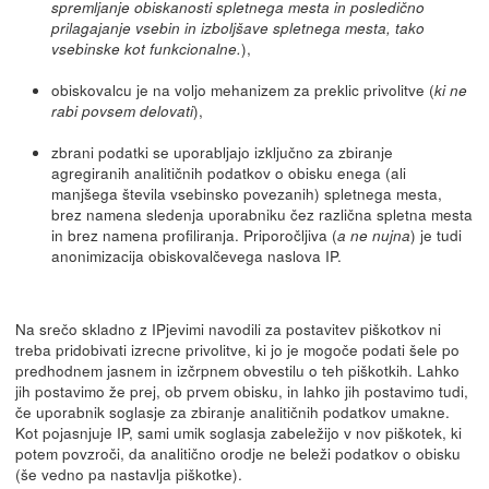
spremljanje obiskanosti spletnega mesta in posledično
prilagajanje vsebin in izboljšave spletnega mesta, tako
),
vsebinske kot funkcionalne.
obiskovalcu je na voljo mehanizem za preklic privolitve (
ki ne
),
rabi povsem delovati
zbrani podatki se uporabljajo izključno za zbiranje
agregiranih analitičnih podatkov o obisku enega (ali
manjšega števila vsebinsko povezanih) spletnega mesta,
brez namena sledenja uporabniku čez različna spletna mesta
in brez namena profiliranja. Priporočljiva (
) je tudi
a ne nujna
anonimizacija obiskovalčevega naslova IP.
Na srečo skladno z IPjevimi navodili za postavitev piškotkov ni
treba pridobivati izrecne privolitve, ki jo je mogoče podati šele po
predhodnem jasnem in izčrpnem obvestilu o teh piškotkih. Lahko
jih postavimo že prej, ob prvem obisku, in lahko jih postavimo tudi,
če uporabnik soglasje za zbiranje analitičnih podatkov umakne.
Kot pojasnjuje IP, sami umik soglasja zabeležijo v nov piškotek, ki
potem povzroči, da analitično orodje ne beleži podatkov o obisku
(še vedno pa nastavlja piškotke).