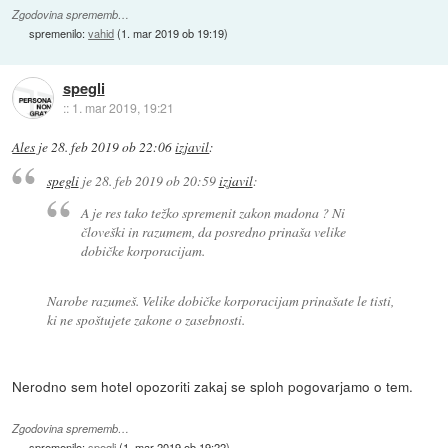
Zgodovina sprememb…
spremenilo:
vahid
(
1. mar 2019 ob 19:19
)
spegli
::
1. mar 2019, 19:21
Ales
je
28. feb 2019 ob 22:06
izjavil
:
spegli
je
28. feb 2019 ob 20:59
izjavil
:
A je res tako težko spremenit zakon madona ? Ni
človeški in razumem, da posredno prinaša velike
dobičke korporacijam.
Narobe razumeš. Velike dobičke korporacijam prinašate le tisti,
ki ne spoštujete zakone o zasebnosti.
Nerodno sem hotel opozoriti zakaj se sploh pogovarjamo o tem.
Zgodovina sprememb…
spremenilo:
spegli
(
1. mar 2019 ob 19:22
)