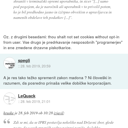
shraniti v terminalski opremi uporabnika, in sicer "[...]
samo
pod pogojem, da je naročnik ali uporabnik v to privolil potem,
ko je bil predhodno jasno in izčrpno obveščen o upravljavcu in
namenih obdelave teh podatkov
[...]".
Oz. z drugimi besedami: thou shalt not set cookies without opt-in
from user. Vse drugo je predrkavanje nesposobnih "programerjev"
in ene zmedene drzavne piskotkarice.
spegli
::
28. feb 2019, 20:59
A je res tako težko spremenit zakon madona ? Ni človeški in
razumem, da posredno prinaša velike dobičke korporacijam.
LeQuack
::
28. feb 2019, 21:01
hruske
je
28. feb 2019 ob 10:28
izjavil
:
Zdi se mi, da se IPRS postavlja nekoliko nad Državni zbor, glede
na to, da v vseh mnenjih vedno najprej napiše, da lahko