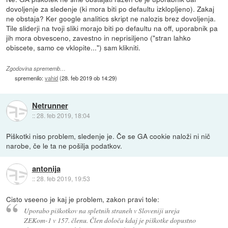
dovoljenje za sledenje (ki mora biti po defaultu izklopljeno). Zakaj
ne obstaja? Ker google analitics skript ne nalozis brez dovoljenja.
Tile sliderji na tvoji sliki morajo biti po defaultu na off, uporabnik pa
jih mora obvesceno, zavestno in neprisiljeno ("stran lahko
obiscete, samo ce vklopite...") sam klikniti.
Zgodovina sprememb…
spremenilo:
vahid
(
28. feb 2019 ob 14:29
)
Netrunner
::
28. feb 2019, 18:04
Piškotki niso problem, sledenje je. Če se GA cookie naloži ni nič
narobe, če le ta ne pošilja podatkov.
antonija
::
28. feb 2019, 19:53
Cisto vseeno je kaj je problem, zakon pravi tole:
Uporabo piškotkov na spletnih straneh v Sloveniji ureja
ZEKom-1 v 157. členu. Člen določa kdaj je piškotke dopustno