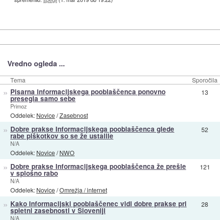
Vredno ogleda ...
Tema
Sporočila
»
Pisarna informacijskega pooblaščenca ponovno
13
presegla samo sebe
Primoz
Oddelek:
Novice
/
Zasebnost
»
Dobre prakse Informacijskega pooblaščenca glede
52
rabe piškotkov so se že ustalile
N/A
Oddelek:
Novice
/
NWO
»
Dobre prakse Informacijskega pooblaščenca že prešle
121
v splošno rabo
N/A
Oddelek:
Novice
/
Omrežja / internet
»
Kako Informacijski pooblaščenec vidi dobre prakse pri
28
spletni zasebnosti v Sloveniji
N/A