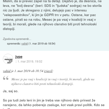
Mislim, da si prevec zapel na ta detajl. Dejstvo je, da desnica, ne
leva, ne "bolj desna" (beri: SDS in "ljudska" sodrga) ne bo storila
nic za ljudi. Je skregano z njimi, delujejo pac v interesu
"veleposestnikov", ki jim je GDPR trn v petu. Ostane, kar pac
ostane, pirati so na robu, Mesec je pa vsaj v koaliciji in vsaj v
teoriji, bi morali, glede na njihovo clanstvo biti proti tehnoloski
distopiji.
Zgodovina sprememb…
spremenilo:
vahid
(
1. mar 2019 ob 18:54
)
jype
::
1. mar 2019, 19:02
vahid
je
1. mar 2019 ob 18:54
izjavil
:
Mesec je pa vsaj v koaliciji in vsaj v teoriji, bi morali, glede na
njihovo clanstvo biti proti tehnoloski distopiji.
Ja, saj so.
So pa tudi zelo leni in jim je treba vse njihovo delo prinest že
narejeno, da lahko poberejo zasluge, kot vsak pravi politik. Kdo se