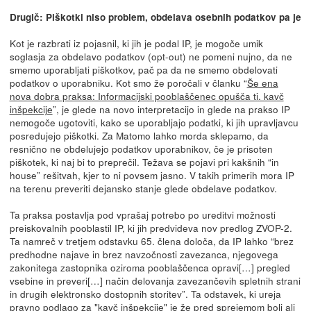
Drugič: Piškotki niso problem, obdelava osebnih podatkov pa je
Kot je razbrati iz pojasnil, ki jih je podal IP, je mogoče umik
soglasja za obdelavo podatkov (opt-out) ne pomeni nujno, da ne
smemo uporabljati piškotkov, pač pa da ne smemo obdelovati
podatkov o uporabniku. Kot smo že poročali v članku “
Še ena
nova dobra praksa: Informacijski pooblaščenec opušča ti. kavč
inšpekcije
”, je glede na novo interpretacijo in glede na prakso IP
nemogoče ugotoviti, kako se uporabljajo podatki, ki jih upravljavcu
posredujejo piškotki. Za Matomo lahko morda sklepamo, da
resnično ne obdelujejo podatkov uporabnikov, če je prisoten
piškotek, ki naj bi to preprečil. Težava se pojavi pri kakšnih “in
house” rešitvah, kjer to ni povsem jasno. V takih primerih mora IP
na terenu preveriti dejansko stanje glede obdelave podatkov.
Ta praksa postavlja pod vprašaj potrebo po ureditvi možnosti
preiskovalnih pooblastil IP, ki jih predvideva nov predlog ZVOP-2.
Ta namreč v tretjem odstavku 65. člena določa, da IP lahko “brez
predhodne najave in brez navzočnosti zavezanca, njegovega
zakonitega zastopnika oziroma pooblaščenca opravi[…] pregled
vsebine in preveri[…] način delovanja zavezančevih spletnih strani
in drugih elektronsko dostopnih storitev”. Ta odstavek, ki ureja
pravno podlago za "kavč inšpekcije" je že pred sprejemom bolj ali