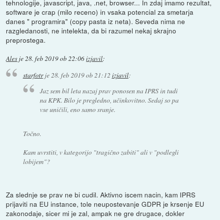
tehnologije, javascript, java, .net, browser... In zdaj imamo rezultat,
software je crap (milo receno) in vsaka potencial za smetarja
danes " programira" (copy pasta iz neta). Seveda nima ne
razgledanosti, ne intelekta, da bi razumel nekaj skrajno
preprostega.
Ales
je
28. feb 2019 ob 22:06
izjavil
:
starfotr
je
28. feb 2019 ob 21:12
izjavil
:
Jaz sem bil leta nazaj prav ponosen na IPRS in tudi
na KPK. Bilo je pregledno, učinkovitno. Sedaj so pa
vse uničili, eno samo sranje.
Točno.
Kam uvrstiti, v kategorijo "tragično zabiti" ali v "podlegli
lobijem"?
Za slednje se prav ne bi cudil. Aktivno iscem nacin, kam IPRS
prijaviti na EU instance, tole neupostevanje GDPR je krsenje EU
zakonodaje, sicer mi je zal, ampak ne gre drugace, dokler