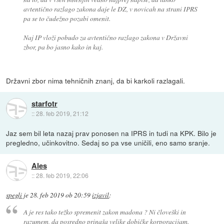
avtentično razlago zakona daje le DZ, v novicah na strani IPRS
pa se to čudežno pozabi omenit.
Naj IP vloži pobudo za avtentično razlago zakona v Državni
zbor, pa bo jasno kako in kaj.
Državni zbor nima tehničnih znanj, da bi karkoli razlagali.
starfotr
::
28. feb 2019, 21:12
Jaz sem bil leta nazaj prav ponosen na IPRS in tudi na KPK. Bilo je
pregledno, učinkovitno. Sedaj so pa vse uničili, eno samo sranje.
Ales
::
28. feb 2019, 22:06
spegli
je
28. feb 2019 ob 20:59
izjavil
:
A je res tako težko spremenit zakon madona ? Ni človeški in
razumem, da posredno prinaša velike dobičke korporacijam.