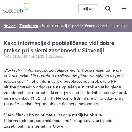
☰
Novice
»
Zasebnost
»
Kako Informacijski pooblaščenec vidi dobre prakse pri spletni zasebnosti v Sloveniji
Kako Informacijski pooblaščenec vidi dobre
prakse pri spletni zasebnosti v Sloveniji
N/A
::
28. feb 2019
ob 08:32
Zasebnost
- “
Slo-Tech
Informacijski pooblaščenec (IP) pojasnjuje, da je pri
spletnih piškotkih potrebno razlikovanje glede na njihovo vlogo in
“ Tako informacijski pooblaščenec prek
svoje PR
invazivnost.
službe
posredno odgovarja na vprašanja in problematiko glede
zasebnosti na internetih, ki smo jih v zadnjih tednih izpostavili prek
serije člankov (
1
.,
2
.,
3.
,
4
). Ne bomo trdili, da je bil to odziv prav
na naše zapise, čeprav objave časovno sovpadajo.
V tem članku bomo primerjali zadnje medijske objave
Informacijskega pooblaščenca z našimi ugotovitvami glede
zasebnosti na internetih v Sloveniji.