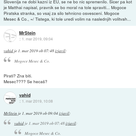
Slovenija ne dobi kazni iz EU, se ne bo nic spremenilo. Sicer pa kot
je Matthai napisal, pravnik se bo moral na tole spraviti... Mogoce
Piratska stranka, so vsaj za silo tehnicno osvesceni. Mogoce
Mesec & Co., =/ Tistega, ki tole uredi volim na naslednjih volitvah...
MrStein
::
1. mar 2019, 09:04
vahid
je
1. mar 2019 ob 07:48
izjavil
:
Mogoce Mesec & Co.
Pirati? Zna biti.
Mesec???? Se hecaš?
vahid
::
1. mar 2019, 10:08
MrStein
je
1. mar 2019 ob 09:04
izjavil
:
vahid
je
1. mar 2019 ob 07:48
izjavil
:
Mogoce Mesec & Co.