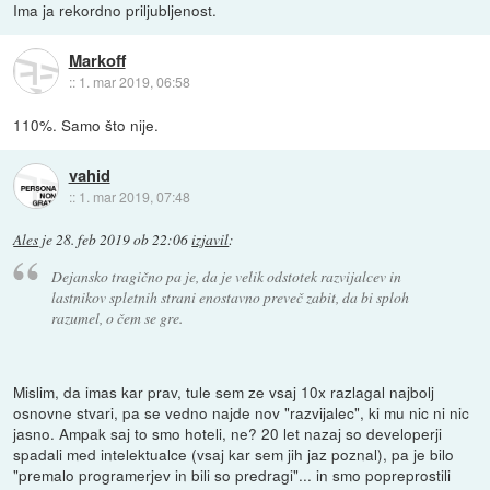
Ima ja rekordno priljubljenost.
Markoff
::
1. mar 2019, 06:58
110%. Samo što nije.
vahid
::
1. mar 2019, 07:48
Ales
je
28. feb 2019 ob 22:06
izjavil
:
Dejansko tragično pa je, da je velik odstotek razvijalcev in
lastnikov spletnih strani enostavno preveč zabit, da bi sploh
razumel, o čem se gre.
Mislim, da imas kar prav, tule sem ze vsaj 10x razlagal najbolj
osnovne stvari, pa se vedno najde nov "razvijalec", ki mu nic ni nic
jasno. Ampak saj to smo hoteli, ne? 20 let nazaj so developerji
spadali med intelektualce (vsaj kar sem jih jaz poznal), pa je bilo
"premalo programerjev in bili so predragi"... in smo popreprostili