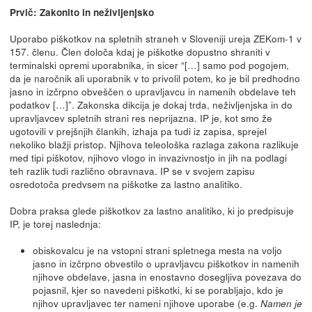
Prvič: Zakonito in neživljenjsko
Uporabo piškotkov na spletnih straneh v Sloveniji ureja ZEKom-1 v
157. členu. Člen določa kdaj je piškotke dopustno shraniti v
terminalski opremi uporabnika, in sicer “[…] samo pod pogojem,
da je naročnik ali uporabnik v to privolil potem, ko je bil predhodno
jasno in izčrpno obveščen o upravljavcu in namenih obdelave teh
podatkov […]”. Zakonska dikcija je dokaj trda, neživljenjska in do
upravljavcev spletnih strani res neprijazna. IP je, kot smo že
ugotovili v prejšnjih člankih, izhaja pa tudi iz zapisa, sprejel
nekoliko blažji pristop. Njihova teleološka razlaga zakona razlikuje
med tipi piškotov, njihovo vlogo in invazivnostjo in jih na podlagi
teh razlik tudi različno obravnava. IP se v svojem zapisu
osredotoča predvsem na piškotke za lastno analitiko.
Dobra praksa glede piškotkov za lastno analitiko, ki jo predpisuje
IP, je torej naslednja:
obiskovalcu je na vstopni strani spletnega mesta na voljo
jasno in izčrpno obvestilo o upravljavcu piškotkov in namenih
njihove obdelave, jasna in enostavno dosegljiva povezava do
pojasnil, kjer so navedeni piškotki, ki se porabljajo, kdo je
njihov upravljavec ter nameni njihove uporabe (e.g.
Namen je