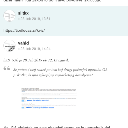
slitkx
::
28. feb 2019, 13:51
https://tiodlocas.si/kviz/
vahid
::
28. feb 2019, 14:24
b3D_950
je
28. feb 2019 ob 12:13
izjavil
:
Je potem (vsaj sodeč po tem kaj drugi počnejo) uporaba GA
piškotka, ki ima izklopljen remarketing dovoljena?
Ne. GA piskotek ne sme obstajati razen ce je uporabnik dal