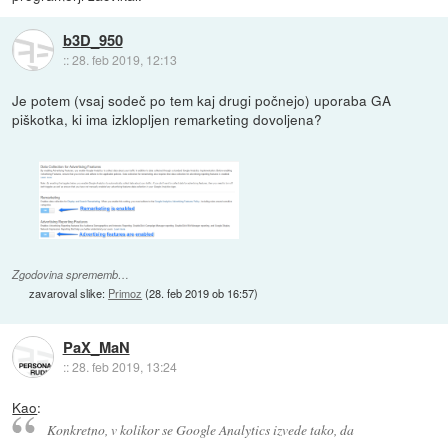
b3D_950
::
28. feb 2019, 12:13
Je potem (vsaj sodeč po tem kaj drugi počnejo) uporaba GA
piškotka, ki ima izklopljen remarketing dovoljena?
Zgodovina sprememb…
zavaroval slike:
Primoz
(
28. feb 2019 ob 16:57
)
PaX_MaN
::
28. feb 2019, 13:24
Kao
:
Konkretno, v kolikor se Google Analytics izvede tako, da