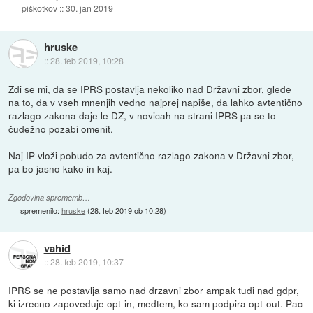
piškotkov
::
30. jan 2019
hruske
::
28. feb 2019, 10:28
Zdi se mi, da se IPRS postavlja nekoliko nad Državni zbor, glede
na to, da v vseh mnenjih vedno najprej napiše, da lahko avtentično
razlago zakona daje le DZ, v novicah na strani IPRS pa se to
čudežno pozabi omenit.
Naj IP vloži pobudo za avtentično razlago zakona v Državni zbor,
pa bo jasno kako in kaj.
Zgodovina sprememb…
spremenilo:
hruske
(
28. feb 2019 ob 10:28
)
vahid
::
28. feb 2019, 10:37
IPRS se ne postavlja samo nad drzavni zbor ampak tudi nad gdpr,
ki izrecno zapoveduje opt-in, medtem, ko sam podpira opt-out. Pac