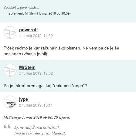
Zgodovina sprememb…
spremenil:
MrStein
(
1. mar 2019 ob 10:59
)
poweroff
::
1. mar 2019, 14:32
Trček recimo je kar računalniško pismen. Ne vem pa če je še
poslanec (včasih je bil).
MrStein
::
1. mar 2019, 18:02
Pa je takrat predlagal kaj "računalniškega"?
jype
::
1. mar 2019, 18:11
MrStein
je
1. mar 2019 ob 06:20
izjavil
:
Ej, ne zdaj Šarca kritizirat!
Ima ja rekordno priljubljenost.