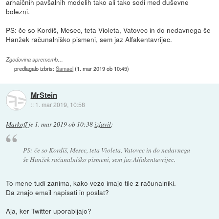
arhaičnih pavšalnih modelih tako ali tako sodi med duševne
bolezni.
PS: če so Kordiš, Mesec, teta Violeta, Vatovec in do nedavnega še
Hanžek računalniško pismeni, sem jaz Alfakentavrijec.
Zgodovina sprememb…
predlagalo izbris:
Samael
(
1. mar 2019 ob 10:45
)
MrStein
::
1. mar 2019, 10:58
Markoff
je
1. mar 2019 ob 10:38
izjavil
:
PS: če so Kordiš, Mesec, teta Violeta, Vatovec in do nedavnega
še Hanžek računalniško pismeni, sem jaz Alfakentavrijec.
To mene tudi zanima, kako vezo imajo tile z računalniki.
Da znajo email napisati in poslat?
Aja, ker Twitter uporabljajo?