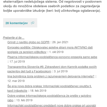
eksternalijam nedelujočega sistema. Od negotovosti v poslovnem
okolju do množične obdelave osebnih podatkov za zagotavljanje
boljše uporabniške izkušnje (beri: bolj učinkovitega oglaševanja).
28 komentarjev
Preberite si še…
Grindr z navišjo globo po GDPR
::
26. jan 2021
Evropsko sodišče: Obiskovalec spletne strani mora AKTIVNO dati
soglasje za sprejem piškotkov
::
1. okt 2019
Pisarna informacijskega pooblaščenca ponovno presegla samo sebe
::
17. jul 2019
Transparentna Slovenija #6: Zdravstveni dom Kamnik podatke svojih
pacientov deli tudi s Facebookom
::
3. jul 2019
Ima bolnišnica Izola problem z razumevanjem delovanja interneta?
::
12. mar 2019
Še ena nova dobra praksa: Informacijski pooblaščenec opušča ti.
kavč inšpekcije
::
18. feb 2019
Dobre prakse Informacijskega pooblaščenca že prešle v splošno
rabo
::
13. feb 2019
Informacijski pooblaščenec predstavil nove dobre prakse pri uporabi