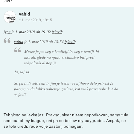
javi?
vahid
::
1. mar 2019, 19:15
jype
je
1. mar 2019 ob 19:02
izjavil
:
vahid
je
1. mar 2019 ob 18:54
izjavil
:
Mesec je pa vsaj v koaliciji in vsaj v teoriji, bi
morali, glede na njihovo clanstvo biti proti
tehnoloski distopiji.
Ja, saj so.
So pa tudi zelo leni in jim je treba vse njihovo delo prinest že
narejeno, da lahko poberejo zasluge, kot vsak pravi politik. Kdo
se javi?
Tehnicno se javim jaz. Pravno, sicer nisem nepodkovan, samo tule
sem out of my league, oni pa so bellow my paygrade.. Ampak, ce
se tole uredi, rade volje zastonj pomagam.