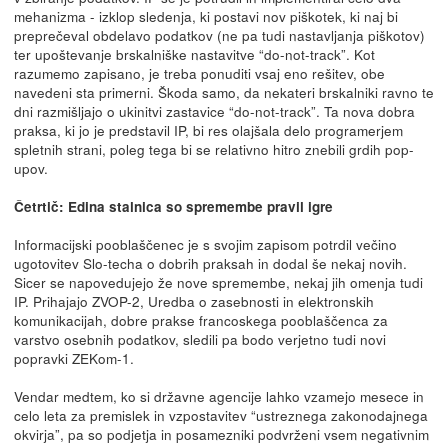
mehanizma - izklop sledenja, ki postavi nov piškotek, ki naj bi
preprečeval obdelavo podatkov (ne pa tudi nastavljanja piškotov)
ter upoštevanje brskalniške nastavitve “do-not-track”. Kot
razumemo zapisano, je treba ponuditi vsaj eno rešitev, obe
navedeni sta primerni. Škoda samo, da nekateri brskalniki ravno te
dni razmišljajo o ukinitvi zastavice “do-not-track”. Ta nova dobra
praksa, ki jo je predstavil IP, bi res olajšala delo programerjem
spletnih strani, poleg tega bi se relativno hitro znebili grdih pop-
upov.
Četrtič: Edina stalnica so spremembe pravil igre
Informacijski pooblaščenec je s svojim zapisom potrdil večino
ugotovitev Slo-techa o dobrih praksah in dodal še nekaj novih.
Sicer se napovedujejo že nove spremembe, nekaj jih omenja tudi
IP. Prihajajo ZVOP-2, Uredba o zasebnosti in elektronskih
komunikacijah, dobre prakse francoskega pooblaščenca za
varstvo osebnih podatkov, sledili pa bodo verjetno tudi novi
popravki ZEKom-1.
Vendar medtem, ko si državne agencije lahko vzamejo mesece in
celo leta za premislek in vzpostavitev “ustreznega zakonodajnega
okvirja”, pa so podjetja in posamezniki podvrženi vsem negativnim