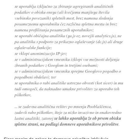
se uporablja izključno za zbiranje agregiranih analitičnih
podatkov o obisku enega (ali kvečjemu manjšega števila
vsebinsko povezanih) spletnih mest, brez namena sledenja
posameznemu uporabniku čez različna spletna mesta in brez
namena profiliranja posameznih uporabnikov;
se uporabi običajna analitika (ga.js oz. novejši analytics.js), ne
pa analitika s podporo za prikazno oglaševanje (dc.js) ali druge
oglaševalske funkcije;
se vklopi anonimizacijo IP-jev;
se v administracijskem vmesniku izklopi vse možnosti deljenja
zbranih podatkov z Googlom in tretjimi osebami;
se v administracijskem vmesniku sprejme Googlovo pogodbo o
pogodbeni obdelavi; ter
se uporabnika o rabi analitike ustrezno obvesti (kot sicer) in mu
tudi omogoči, da naknadno umakne privolitev za uporabo teh
piškotkov,
... se zadevna analitična rešitev po mnenju Pooblaščenca,
zadevši rabo piškotkov, šteje za nizko invazivno in enakovredno
lastni analitiki, zatorej
se lahko uporablja že ob prvem obisku
spletne strani, na podlagi domneve uporabnikove privolitve
.
Sicer menim da zakon to domnevo privolitve izključuje.