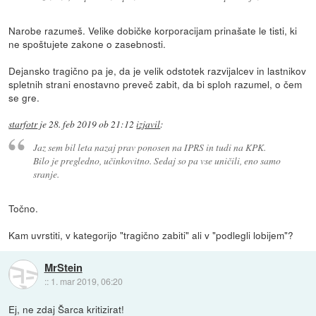
Narobe razumeš. Velike dobičke korporacijam prinašate le tisti, ki
ne spoštujete zakone o zasebnosti.
Dejansko tragično pa je, da je velik odstotek razvijalcev in lastnikov
spletnih strani enostavno preveč zabit, da bi sploh razumel, o čem
se gre.
starfotr
je
28. feb 2019 ob 21:12
izjavil
:
Jaz sem bil leta nazaj prav ponosen na IPRS in tudi na KPK.
Bilo je pregledno, učinkovitno. Sedaj so pa vse uničili, eno samo
sranje.
Točno.
Kam uvrstiti, v kategorijo "tragično zabiti" ali v "podlegli lobijem"?
MrStein
::
1. mar 2019, 06:20
Ej, ne zdaj Šarca kritizirat!