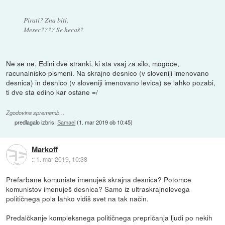
Pirati? Zna biti.
Mesec???? Se hecaš?
Ne se ne. Edini dve stranki, ki sta vsaj za silo, mogoce,
racunalnisko pismeni. Na skrajno desnico (v sloveniji imenovano
desnica) in desnico (v sloveniji imenovano levica) se lahko pozabi,
ti dve sta edino kar ostane =/
Zgodovina sprememb…
predlagalo izbris:
Samael
(
1. mar 2019 ob 10:45
)
Markoff
::
1. mar 2019, 10:38
Prefarbane komuniste imenuješ skrajna desnica? Potomce
komunistov imenuješ desnica? Samo iz ultraskrajnolevega
političnega pola lahko vidiš svet na tak način.
Predalčkanje kompleksnega političnega prepričanja ljudi po nekih