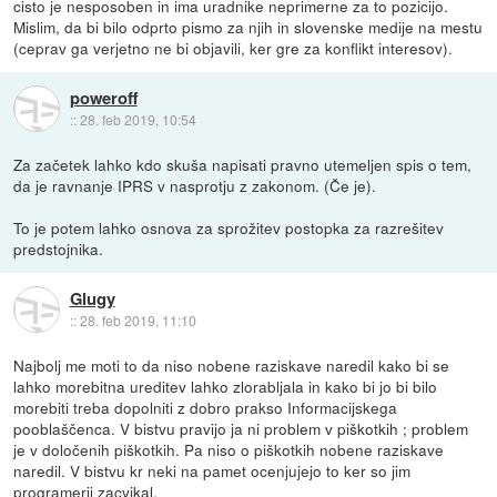
cisto je nesposoben in ima uradnike neprimerne za to pozicijo.
Mislim, da bi bilo odprto pismo za njih in slovenske medije na mestu
(ceprav ga verjetno ne bi objavili, ker gre za konflikt interesov).
poweroff
::
28. feb 2019, 10:54
Za začetek lahko kdo skuša napisati pravno utemeljen spis o tem,
da je ravnanje IPRS v nasprotju z zakonom. (Če je).
To je potem lahko osnova za sprožitev postopka za razrešitev
predstojnika.
Glugy
::
28. feb 2019, 11:10
Najbolj me moti to da niso nobene raziskave naredil kako bi se
lahko morebitna ureditev lahko zlorabljala in kako bi jo bi bilo
morebiti treba dopolniti z dobro prakso Informacijskega
pooblaščenca. V bistvu pravijo ja ni problem v piškotkih ; problem
je v določenih piškotkih. Pa niso o piškotkih nobene raziskave
naredil. V bistvu kr neki na pamet ocenjujejo to ker so jim
programerji zacvikal.